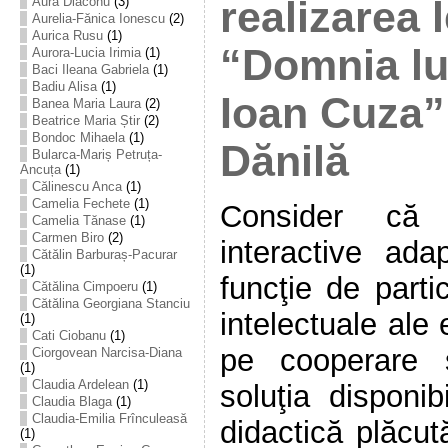
realizarea l
Aura Diaconu
(3)
Aurelia-Fănica Ionescu
(2)
Aurica Rusu
(1)
“Domnia lu
Aurora-Lucia Irimia
(1)
Baci Ileana Gabriela
(1)
Badiu Alisa
(1)
Ioan Cuza”
Banea Maria Laura
(2)
Beatrice Maria Știr
(2)
Bondoc Mihaela
(1)
Dănilă
Bularca-Mariș Petruța-
Ancuța
(1)
Călinescu Anca
(1)
Camelia Fechete
(1)
Consider că s
Camelia Tănase
(1)
Carmen Biro
(2)
interactive ada
Cătălin Barburaș-Pacurar
(1)
funcţie de partic
Cătălina Cimpoeru
(1)
Cătălina Georgiana Stanciu
intelectuale ale
(1)
Cati Ciobanu
(1)
pe cooperare ş
Ciorgovean Narcisa-Diana
(1)
Claudia Ardelean
(1)
soluţia disponib
Claudia Blaga
(1)
Claudia-Emilia Frînculeasă
didactică plăcut
(1)