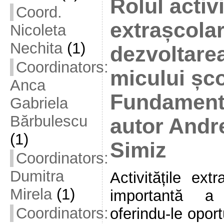
Rolul activi
Coord.
extrașcolar
Nicoleta
Nechita
(1)
dezvoltarea
Coordinators:
micului șco
Anca
Fundamente
Gabriela
Bărbulescu
autor Andr
(1)
Simiz
Coordinators:
Dumitra
Activitățile ext
Mirela
(1)
importantă a d
Coordinators:
oferindu-le oport