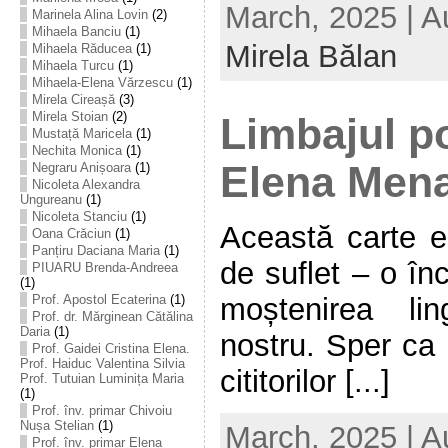
March, 2025 | A
Marinela Alina Lovin
(2)
Mihaela Banciu
(1)
Mirela Bălan
Mihaela Răducea
(1)
Mihaela Turcu
(1)
Mihaela-Elena Vărzescu
(1)
Mirela Cireașă
(3)
Mirela Stoian
(2)
Limbajul po
Mustață Maricela
(1)
Nechita Monica
(1)
Elena Men
Negraru Anișoara
(1)
Nicoleta Alexandra
Ungureanu
(1)
Nicoleta Stanciu
(1)
Această carte e
Oana Crăciun
(1)
Panțiru Daciana Maria
(1)
de suflet – o în
PIUARU Brenda-Andreea
(1)
moștenirea lin
Prof. Apostol Ecaterina
(1)
Prof. dr. Mărginean Cătălina
Daria
(1)
nostru. Sper ca 
Prof. Gaidei Cristina Elena.
Prof. Haiduc Valentina Silvia
cititorilor [...]
Prof. Tutuian Luminița Maria
(1)
Prof. înv. primar Chivoiu
Nușa Stelian
(1)
March, 2025 | A
Prof. înv. primar Elena