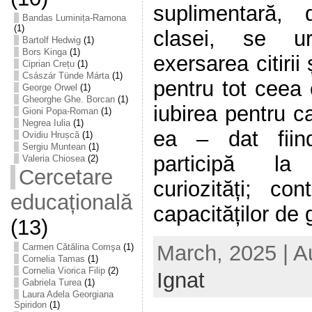
suplimentară, 
Bandas Luminița-Ramona
(1)
clasei, se u
Bartolf Hedwig
(1)
Bors Kinga
(1)
exersarea citirii 
Ciprian Crețu
(1)
Császár Tünde Márta
(1)
pentru tot ceea
George Orwel
(1)
Gheorghe Ghe. Borcan
(1)
iubirea pentru c
Gioni Popa-Roman
(1)
Negrea Iulia
(1)
ea – dat fiin
Ovidiu Hrușcă
(1)
Sergiu Muntean
(1)
participă la
Valeria Chiosea
(2)
Cercetare
curiozități; con
educațională
capacităților de g
(13)
March, 2025 | A
Carmen Cătălina Comşa
(1)
Cornelia Tamas
(1)
Cornelia Viorica Filip
(2)
Ignat
Gabriela Turea
(1)
Laura Adela Georgiana
Spiridon
(1)