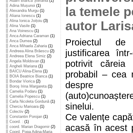
Adam Bianca Ștefania
(1)
Adina Mușunoi
(1)
la temele p
Alexandra Murgu
(1)
Aliana Ionescu
(1)
Alina Ionica Joițoiu
(3)
autor Laris
Alina Vasile
(1)
Ana Voinescu
(1)
Anca Adriana Caraman
(1)
Proiectul de
Anca Dumea
(2)
Anca Mihaela Zaharia
(1)
justificarea înt
Andreea Alina Brăescu
(2)
Andreea Elena Simiz
(2)
potrivit cărei
Angela Moldovan
(1)
Angheli Mariana
(1)
BAICU Alina-Elena
(1)
probabil – cea
BOIA Beatrice Bianca
(1)
Bondar Viorica
(2)
despre (
Boroş Irina Margareta
(1)
Camelia Podaru
(1)
(auto)cunoaște
Camelia Popescu
(1)
Carla Nicoleta Gordună
(1)
sinelui.
Cherciu Marioara
(1)
Colectiv
(2)
Ce valențe capăt
Constantin Porojan
(1)
Coord. :
(1)
acasă în acest p
coord. Marian Dragomir
(2)
Coord. Popa Adina-Maria