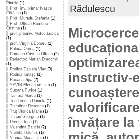
Pintilie
(1)
Rădulescu
Prof. înv. primar Ivașcu
Cătălina
(1)
Prof. Murariu Ștefania
(1)
Prof. Oltean Ramona
Microcerce
Cristina
(1)
prof. preuniv. Moțoc Lucica
(1)
educaționa
prof. Virginia Bobaru
(1)
Raluca Oprea
(1)
Ramona Cristina Oltean
(2)
optimizarea 
Redactor: Marian Dragomir
(1)
Rodica Daniela Vlad
(3)
instructiv-
Rodica Ionașc
(1)
Roxana Jipa
(2)
SAVIN Elena Luminița
(1)
cunoaștere
Suzana Purice
(1)
Tamara Marcu
(1)
Teodorescu Daniela
(1)
valorificare
Tismănar Desanca
(1)
Truț Viorica Maria
(1)
Turcin Georgeta
(1)
învățare la
Ureche Irina
(1)
Valentina Banciu
(2)
mică, autor
Violeta Tulumis
(1)
Viorica Maria Truț
(1)