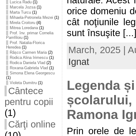
naturale. Acest 
Lucica Radu
(1)
Marcela Jozsa
(1)
orice domeniu d
Marta Turcu
(1)
Mihaela-Petronela Mezei
(1)
cât noţiunile le
Mirela Croitoru
(4)
Mitrea Loredana
(1)
sunt însuşite [...
Prof. înv. primar Cornelia
Pamfiloiu
(1)
Prof. Natalia-Florica
March, 2025 | A
Heredea
(1)
Râșco Carmen Maria
(2)
Rodica Alina Irimescu
(1)
Ignat
Rodica Daniela Vlad
(2)
Roxana-Gabriela Vlad
(1)
Simona Elena Georgescu
(1)
Legenda și
Violeta Dumitru
(1)
Cântece
școlarului,
pentru copii
Ramona Ig
(1)
Cărţi online
Prin orele de le
(10)