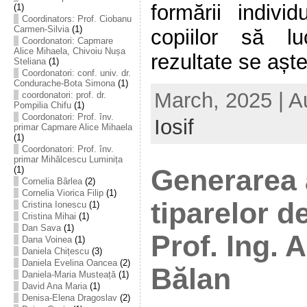
formării indivi
(1)
Coordinators: Prof. Ciobanu
Carmen-Silvia
(1)
copiilor să l
Coordonatori: Capmare
Alice Mihaela, Chivoiu Nușa
rezultate se aște
Steliana
(1)
Coordonatori: conf. univ. dr.
Condurache-Bota Simona
(1)
March, 2025 | A
coordonatori: prof. dr.
Pompilia Chifu
(1)
Coordonatori: Prof. înv.
Iosif
primar Capmare Alice Mihaela
(1)
Coordonatori: Prof. înv.
primar Mihălcescu Luminița
Generarea 
(1)
Cornelia Bârlea
(2)
Cornelia Viorica Filip
(1)
tiparelor d
Cristina Ionescu
(1)
Cristina Mihai
(1)
Dan Sava
(1)
Prof. Ing. 
Dana Voinea
(1)
Daniela Chițescu
(3)
Daniela Evelina Oancea
(2)
Bălan
Daniela-Maria Musteață
(1)
David Ana Maria
(1)
Denisa-Elena Dragoslav
(2)