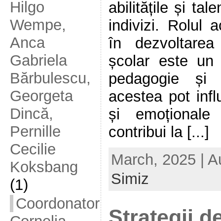
Hilgo
abilitățile și ta
Wempe,
indivizi. Rolul a
Anca
în dezvoltarea 
Gabriela
școlar este un 
Bărbulescu,
pedagogie și 
Georgeta
acestea pot influ
Dincă,
și emoționale
Pernille
contribui la [...]
Cecilie
March, 2025 | A
Koksbang
Simiz
(1)
Coordonator
Strategii d