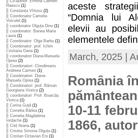
Co-author: Ermina Carmen
aceste strategi
Raescu
(1)
Constanța Vîrtosu
(2)
“Domnia lui A
Coordonator Camelia
Voiculeț
(1)
elevii au posib
coordonator Olguța Dinu
(1)
coordonator: Banea Maria
Laura
(1)
elementele definit
Coordonator: Olga Barbu
(1)
Coordonator: prof. Ichim
Cristiana Oana
(1)
March, 2025 | A
coordonatori Diana-Manuela
Oprea
(2)
Coordonatori: Clondireanu
Andreea Carmen
(1)
Coordonatori: Diana-
Romȃnia în
Manuela Oprea
(1)
Coordonatori: prof. Bârsan
Georgiana Viorica
(2)
pămȃntean ş
coordonatori: Prof. Boarcăș
Viorica
(1)
Corina Guță
(1)
10-11 febru
Cornelia Bârlea
(1)
Cornelia Magdalena
1866, autor
Iordache
(1)
Creț Ileana
(1)
Cristea Simona Olguța
(1)
Cristian Octavian Eni
(1)