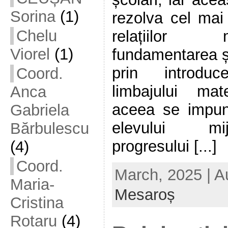
Sorina
(1)
rezolva cel mai 
Chelu
relațiilor
Viorel
(1)
fundamentarea șt
prin introdu
Coord.
limbajului ma
Anca
aceea se impun
Gabriela
elevului mi
Bărbulescu
progresului [...]
(4)
Coord.
March, 2025 | A
Maria-
Mesaroș
Cristina
Rotaru
(4)