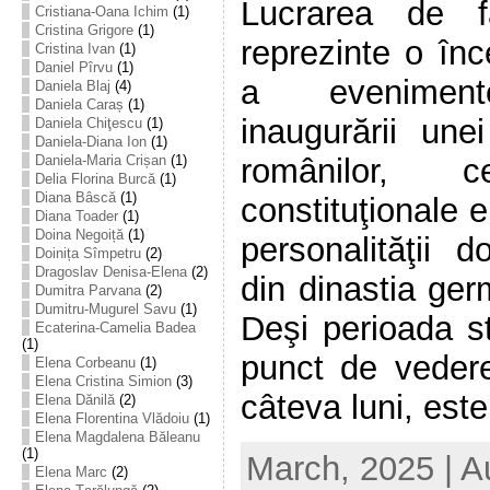
Lucrarea de f
Cristiana-Oana Ichim
(1)
Cristina Grigore
(1)
reprezinte o înc
Cristina Ivan
(1)
Daniel Pîrvu
(1)
a evenimente
Daniela Blaj
(4)
Daniela Caraș
(1)
inaugurării une
Daniela Chiţescu
(1)
Daniela-Diana Ion
(1)
Daniela-Maria Crișan
(1)
românilor,
Delia Florina Burcă
(1)
Diana Bâscă
(1)
constituţionale e
Diana Toader
(1)
Doina Negoiță
(1)
personalităţii d
Doinița Sîmpetru
(2)
Dragoslav Denisa-Elena
(2)
din dinastia ge
Dumitra Parvana
(2)
Dumitru-Mugurel Savu
(1)
Deşi perioada st
Ecaterina-Camelia Badea
(1)
punct de veder
Elena Corbeanu
(1)
Elena Cristina Simion
(3)
câteva luni, este 
Elena Dănilă
(2)
Elena Florentina Vlădoiu
(1)
Elena Magdalena Băleanu
(1)
March, 2025 | A
Elena Marc
(2)