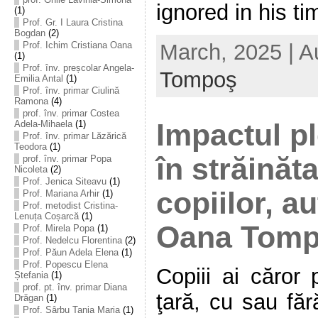
ignored in his tim
(1)
Prof. Gr. I Laura Cristina
Bogdan
(2)
March, 2025 | A
Prof. Ichim Cristiana Oana
(1)
Prof. înv. preșcolar Angela-
Tompoş
Emilia Antal
(1)
Prof. înv. primar Ciulină
Ramona
(4)
prof. înv. primar Costea
Impactul pl
Adela-Mihaela
(1)
Prof. înv. primar Lăzărică
Teodora
(1)
în străinăt
prof. înv. primar Popa
Nicoleta
(2)
Prof. Jenica Siteavu
(1)
copiilor, a
Prof. Mariana Arhir
(1)
Prof. metodist Cristina-
Lenuța Coșarcă
(1)
Oana Tom
Prof. Mirela Popa
(1)
Prof. Nedelcu Florentina
(2)
Prof. Păun Adela Elena
(1)
Prof. Popescu Elena
Copiii ai căror 
Ștefania
(1)
prof. pt. înv. primar Diana
ţară, cu sau fă
Drăgan
(1)
Prof. Sârbu Tania Maria
(1)