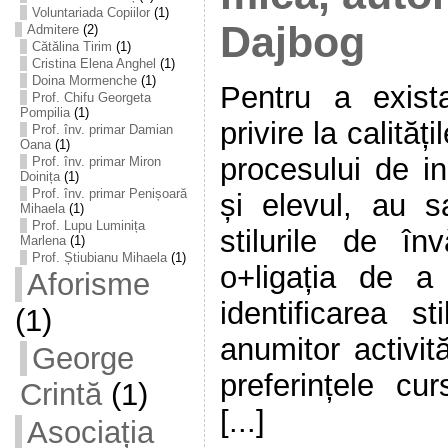
Voluntariada Copiilor
(1)
Dajbog
Admitere
(2)
Cătălina Tirim
(1)
Cristina Elena Anghel
(1)
Doina Mormenche
(1)
Pentru a exist
Prof. Chifu Georgeta
Pompilia
(1)
privire la calităț
Prof. înv. primar Damian
Oana
(1)
procesului de in
Prof. înv. primar Miron
Doinița
(1)
Prof. înv. primar Penișoară
și elevul, au 
Mihaela
(1)
Prof. Lupu Luminița
stilurile de în
Marlena
(1)
Prof. Știubianu Mihaela
(1)
o+ligația de a
Aforisme
identificarea st
(1)
anumitor activit
George
preferințele cur
Crintă
(1)
[...]
Asociația