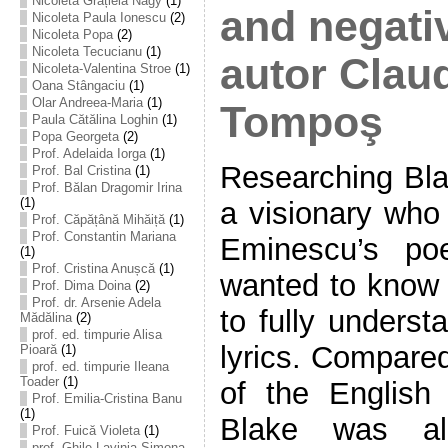
Nicoleta Grațiela Nagy
(1)
and negati
Nicoleta Paula Ionescu
(2)
Nicoleta Popa
(2)
Nicoleta Tecucianu
(1)
autor Clau
Nicoleta-Valentina Stroe
(1)
Oana Stângaciu
(1)
Olar Andreea-Maria
(1)
Tompoş
Paula Cătălina Loghin
(1)
Popa Georgeta
(2)
Prof. Adelaida Iorga
(1)
Researching Bla
Prof. Bal Cristina
(1)
Prof. Bălan Dragomir Irina
(1)
a visionary who
Prof. Căpățână Mihăiță
(1)
Prof. Constantin Mariana
Eminescu’s po
(1)
Prof. Cristina Anușcă
(1)
wanted to know h
Prof. Dima Doina
(2)
Prof. dr. Arsenie Adela
to fully underst
Mădălina
(2)
prof. ed. timpurie Alisa
lyrics. Compared
Pioară
(1)
prof. ed. timpurie Ileana
Toader
(1)
of the English
Prof. Emilia-Cristina Banu
(1)
Blake was a
Prof. Fuică Violeta
(1)
prof. Ghile Lavinia-Simona