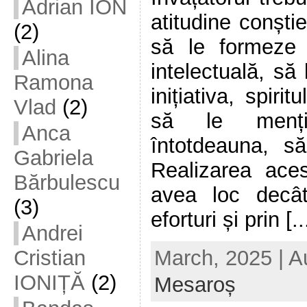
Adrian ION
atitudine conști
(2)
să le formeze
Alina
intelectuală, să
Ramona
inițiativa, spiri
Vlad
(2)
să le menți
Anca
întotdeauna, să
Gabriela
Realizarea aces
Bărbulescu
avea loc decâ
(3)
eforturi și prin [..
Andrei
March, 2025 | A
Cristian
IONIȚĂ
(2)
Mesaroș