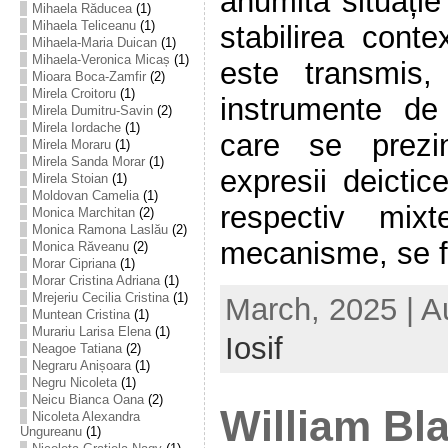
anumită situație
Mihaela Răducea
(1)
Mihaela Teliceanu
(1)
stabilirea conte
Mihaela-Maria Duican
(1)
Mihaela-Veronica Micaș
(1)
este transmis
Mioara Boca-Zamfir
(2)
Mirela Croitoru
(1)
instrumente de
Mirela Dumitru-Savin
(2)
Mirela Iordache
(1)
care se prezi
Mirela Moraru
(1)
Mirela Sanda Morar
(1)
expresii deictic
Mirela Stoian
(1)
Moldovan Camelia
(1)
respectiv mix
Monica Marchitan
(2)
Monica Ramona Laslău
(2)
mecanisme, se fa
Monica Răveanu
(2)
Morar Cipriana
(1)
Morar Cristina Adriana
(1)
Mrejeriu Cecilia Cristina
(1)
March, 2025 | A
Muntean Cristina
(1)
Murariu Larisa Elena
(1)
Iosif
Neagoe Tatiana
(2)
Negraru Anișoara
(1)
Negru Nicoleta
(1)
Neicu Bianca Oana
(2)
William Bla
Nicoleta Alexandra
Ungureanu
(1)