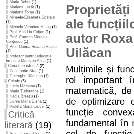
Maria Dobre
(1)
Proprietăți
Mariana Lazăr
(1)
Mariana Toma
(1)
Mihaela-Elisabeta Spătaru
ale funcții
(1)
Mihaela-Veronica Micaș
(1)
Prof. Ana-Lia Colțan
(1)
autor Roxa
Prof. Carmen Marcela
Conțescu
(1)
Prof. Dorina Roxana Vlaicu
Uilăcan
(1)
profesor pentru educație
timpurie Mureșan Alina
(1)
Cercetare istorică
(2)
Mulțimile și fun
Constantin Stan
(1)
Gheorghe Răducan
(1)
rol important 
Chimie
(5)
Lucia Moroșan
(1)
matematică, de
Maria Tudorache
(1)
Nadia Breazu
(1)
de optimizare 
Udrea Maria Elena
(1)
Violeta Maria Cercel
(1)
funcție conve
Critică
fundamental în 
literară
(19)
cel de funcți
Adina Laura Băcean
(1)