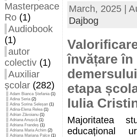
Masterpeace
March, 2025 | A
Ro
(1)
Dajbog
Audiobook
(1)
Valorificare
autor
învățare în
colectiv
(1)
demersului 
Auxiliar
școlar
(282)
etapa școla
Adam Bianca Ștefania
(1)
Iulia Crist
Adina Seria
(2)
Adina Sorina Seleșan
(1)
Adina-Elena Relea
(1)
Adrian Zăvoianu
(1)
Majoritatea st
Adriana Anușcă
(1)
Adriana Frandeș
(1)
educațional u
Adriana Maria Achim
(2)
Adriana Mariana Palce
(1)