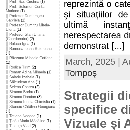
reprezintă o cat
Prof. Sas Cristina
(1)
Prof. Solomon Centa-
Mariana
(1)
şi situaţiilor d
Profesor Dumitrașcu
Gabriela
(1)
ultimă instan
Profesor Dumitru Mirela-
Elena
(1)
nerespectarea dr
Profesor Stan Liliana
(Coordonator)
(2)
demonstrat [...]
Raluca Igna
(1)
Ramona-Ioana Buleteanu
(1)
Răzvana Mihaela Cotfase
March, 2025 | A
(1)
Rodica Tirim
(2)
Tompoş
Roman Adina Mihaela
(1)
Salade Izabela
(1)
Sălcudean Ana
(1)
Selena Costea
(2)
Strategii d
Simona Barbu
(1)
Simona Damian
(3)
Simona-Ionela Chimișliu
(1)
specifice d
Stanciu Cătălina Georgiana
(1)
Tatiana Neagoe
(1)
Vizuale și A
Țigău Maria Mădălina
(1)
Tincuța Vlad
(2)