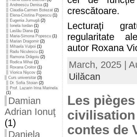
Andreescu Denisa
(1)
crescătoare.
Claudia-Carmen Botezat
(2)
Elena-Cristina Popescu
(1)
Eugenia Jumugă
(2)
Lecturați gra
Ionela Iordan
(1)
Laslău Diana
(1)
regularitate al
Maria-Simona Popescu
(1)
Marian Dragomir
(2)
autor Roxana Vior
Mihaela Vulpoi
(1)
Radu Niculescu
(1)
Ramona Drăgoiu
(2)
March, 2025 | A
Rodica Mihai
(1)
Roxana Croitor
(1)
Viorica Nişcov
(1)
Uilăcan
Curs universitar
(3)
Dr. Sofia Stoian
(2)
Prof. Lazarin Irina Marinela
(1)
Les pièges
Damian
Adrian Ionuţ
civilisatio
(1)
contes de V
Daniela