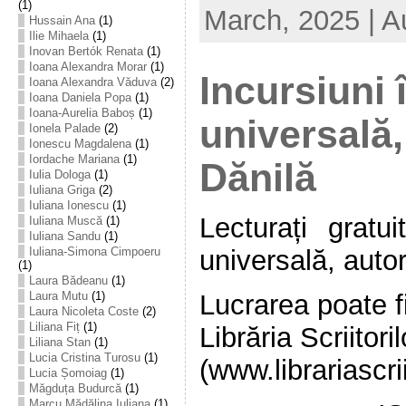
(1)
March, 2025 | A
Hussain Ana
(1)
Ilie Mihaela
(1)
Inovan Bertók Renata
(1)
Ioana Alexandra Morar
(1)
Incursiuni î
Ioana Alexandra Văduva
(2)
Ioana Daniela Popa
(1)
Ioana-Aurelia Baboș
(1)
universală,
Ionela Palade
(2)
Ionescu Magdalena
(1)
Iordache Mariana
(1)
Dănilă
Iulia Dologa
(1)
Iuliana Griga
(2)
Iuliana Ionescu
(1)
Lecturați gratui
Iuliana Muscă
(1)
Iuliana Sandu
(1)
Iuliana-Simona Cimpoeru
universală, auto
(1)
Laura Bădeanu
(1)
Lucrarea poate fi
Laura Mutu
(1)
Laura Nicoleta Coste
(2)
Liliana Fiț
(1)
Librăria Scriitoril
Liliana Stan
(1)
Lucia Cristina Turosu
(1)
(www.librariascrii
Lucia Șomoiag
(1)
Măgduța Budurcă
(1)
Marcu Mădălina Iuliana
(1)