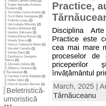
Titiana-Carmen Ioniță
(1)
Practice, a
Toader Berindeu Andreia
Elisabeta
(1)
Tocmelea Corina Aurelia
(1)
Tărnăucea
Tucă Maria Georgiana
(2)
Tudorița Lungu
(1)
Vali-Isabela Mărunțiș
(2)
Disciplina Arte
Vasilica Brebenel
(1)
Vasilica Sălceanu
(1)
Violeta-Elena Roman
(1)
Practice este c
Viorela Stoica
(4)
Viorica Tudorache-Marin
(1)
cea mai mare m
Voiculeț Camelia
(1)
Voinea Dana
(2)
proceselor de gâ
Zamfirescu Georgeta
Raluca
(1)
priceperilor 
Zăvoianu Iuliana
(1)
Zlătescu Geanina
(1)
învățământul prim
Bacalaureat
(5)
Camelia Corina Bădăuţă
(1)
Hoffer Ildikó
(1)
March, 2025 | A
Petrică Dumitru Becheș
(1)
Beletristică-
Tărnăuceanu
umoristică