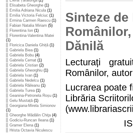
Elena Țarălungă
(2)
Elisabeta Gheorghe
(1)
Emilia Adriana Nicula
(1)
Sinteze de 
Emilia Victoria Felciuc
(1)
Ermina Carmen Raescu
(1)
Fabian Natalia Miriam
(5)
Românilor,
Florentina Ion
(1)
Florentina-Valentina Matei
(1)
Dănilă
Floricica Daniela Ghiță
(1)
Gabriela Biea
(1)
Gabriela Bobu
(4)
Lecturați gratu
Gabriela Cernat
(1)
Gabriela Cristian
(2)
Românilor, autor
Gabriela Gheorghiu
(1)
Gabriela Ivan
(1)
Gabriela Nedelcu
(1)
Lucrarea poate fi
Gabriela Răileanu
(1)
Gabriela Turea
(1)
Librăria Scriitoril
Geanina-Petronela Roșu
(1)
Gelu Mustață
(1)
Georgiana-Mirela Simionov
(www.librariascrii
(1)
Gheorghe Mădălin Chiţa
(4)
Godiciu-Runcan Ileana
(1)
I
Gramer Elena
(1)
Hrista Octavia Niculescu