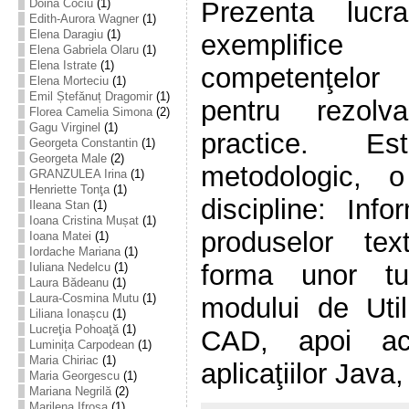
Doina Cociu
(1)
Prezenta lucr
Edith-Aurora Wagner
(1)
Elena Daragiu
(1)
exemplifice 
Elena Gabriela Olaru
(1)
Elena Istrate
(1)
competenţelor
Elena Morteciu
(1)
Emil Ștefănuț Dragomir
(1)
pentru rezolv
Florea Camelia Simona
(2)
Gagu Virginel
(1)
practice. E
Georgeta Constantin
(1)
Georgeta Male
(2)
metodologic, 
GRANZULEA Irina
(1)
Henriette Tonţa
(1)
discipline: Info
Ileana Stan
(1)
Ioana Cristina Mușat
(1)
produselor tex
Ioana Matei
(1)
Iordache Mariana
(1)
forma unor tu
Iuliana Nedelcu
(1)
Laura Bădeanu
(1)
Laura-Cosmina Mutu
(1)
modului de Utili
Liliana Ionașcu
(1)
Lucreţia Pohoaţă
(1)
CAD, apoi ac
Luminița Carpodean
(1)
Maria Chiriac
(1)
aplicaţiilor Java,
Maria Georgescu
(1)
Mariana Negrilă
(2)
Marilena Ifrosa
(1)