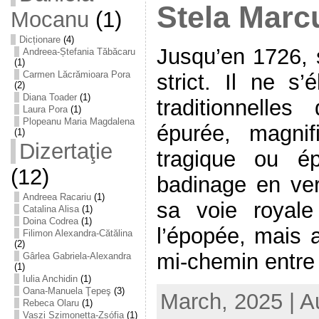
Stela Marc
Mocanu
(1)
Dicționare
(4)
Jusqu’en 1726, 
Andreea-Ștefania Tăbăcaru
(1)
Carmen Lăcrămioara Pora
strict. Il ne s
(2)
Diana Toader
(1)
traditionnelles
Laura Pora
(1)
Plopeanu Maria Magdalena
épurée, magni
(1)
Dizertaţie
tragique ou é
(12)
badinage en vers
Andreea Racariu
(1)
sa voie royale
Catalina Alisa
(1)
Doina Codrea
(1)
l’épopée, mais 
Filimon Alexandra-Cătălina
(2)
mi-chemin entre 
Gârlea Gabriela-Alexandra
(1)
Iulia Anchidin
(1)
Oana-Manuela Ţepeş
(3)
March, 2025 | A
Rebeca Olaru
(1)
Vaszi Szimonetta-Zsófia
(1)