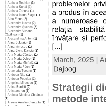
problemelor priv
Adriana Rochian
(3)
Adriana Șurcă
(1)
a produs în acea
Adriana Zaharia
(1)
Adriana-Ioana Blaga
(1)
a numeroase ce
Albu Elena
(2)
Alexandra Novac
(2)
Alexandra Șuchea
(3)
relația stabili
Alexandra-Viviana
Căpîlnean
(1)
învățare și perf
Alexandrina Anton
(1)
Alina Bulgariu
(1)
[...]
Alina Irimescu
(1)
Alina-Elena Danciu
(2)
Ana-Maria Cârstea
(1)
March, 2025 | A
Ana-Maria Dobre
(1)
Ana-Maria Mîcîială
(1)
Dajbog
Ana-Maria Păun
(1)
Anamaria Țeoanu
(1)
Andreea Nițu
(1)
Andreea Pepelea
(1)
Angelica Mircescu
(1)
Strategii di
Anica Berdilă
(2)
Anișoara Ivu
(1)
Arabela Nicoleta Chirănuș
metode inte
(1)
Arsene Amalia-Crenguța
(1)