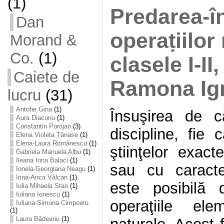
(1)
Predarea-î
Dan
operaṭiilor
Morand &
Co.
(1)
clasele I-II
Caiete de
Ramona Ig
lucru
(31)
Antohe Gina
(1)
Însuşirea de 
Aura Diaconu
(1)
Constantin Porojan
(3)
discipline, fie 
Elena Violeta Tănase
(1)
Elena-Laura Romănescu
(1)
ştiinţelor exact
Gabriela Manuela Albu
(1)
Ileana Irina Balaci
(1)
sau cu caracter
Ionela-Georgiana Neagu
(1)
Irina-Anca Vâlcan
(1)
este posibilă
Iulia Mihaela Stan
(1)
Iuliana Ionescu
(1)
operaţiile el
Iuliana-Simona Cimpoeru
(1)
Laura Bădeanu
(1)