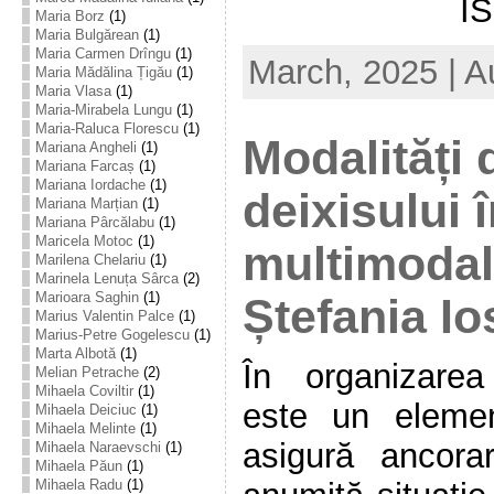
I
Maria Borz
(1)
Maria Bulgărean
(1)
Maria Carmen Drîngu
(1)
March, 2025 | A
Maria Mădălina Țigău
(1)
Maria Vlasa
(1)
Maria-Mirabela Lungu
(1)
Maria-Raluca Florescu
(1)
Modalități 
Mariana Angheli
(1)
Mariana Farcaș
(1)
Mariana Iordache
(1)
deixisului 
Mariana Marțian
(1)
Mariana Pârcălabu
(1)
Maricela Motoc
(1)
multimodale
Marilena Chelariu
(1)
Marinela Lenuța Sârca
(2)
Marioara Saghin
(1)
Ștefania Io
Marius Valentin Palce
(1)
Marius-Petre Gogelescu
(1)
Marta Albotă
(1)
În organizarea 
Melian Petrache
(2)
Mihaela Coviltir
(1)
este un element
Mihaela Deiciuc
(1)
Mihaela Melinte
(1)
asigură ancor
Mihaela Naraevschi
(1)
Mihaela Păun
(1)
Mihaela Radu
(1)