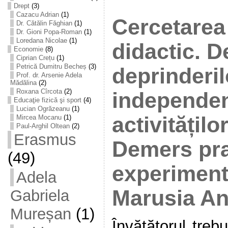
Drept
(3)
Cazacu Adrian
(1)
Cercetarea
Dr. Cătălin Făghian
(1)
Dr. Gioni Popa-Roman
(1)
Loredana Nicolae
(1)
didactic. D
Economie
(8)
Ciprian Crețu
(1)
Petrică Dumitru Becheș
(3)
deprinderi
Prof. dr. Arsenie Adela
Mădălina
(2)
Roxana Cîrcota
(2)
independen
Educaţie fizică şi sport
(4)
Lucian Ogrăzeanu
(1)
activitățil
Mircea Mocanu
(1)
Paul-Arghil Oltean
(2)
Erasmus
Demers pra
(49)
experiment
Adela
Marusia A
Gabriela
Mureșan
(1)
Învățătorul treb