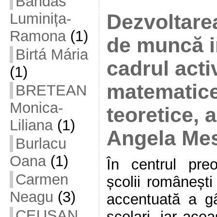
Bandas
Luminița-
Dezvoltare
Ramona
(1)
de muncă i
Birtá Mária
cadrul activ
(1)
matematic
BRETEAN
Monica-
teoretice, 
Liliana
(1)
Angela Me
Burlacu
Oana
(1)
În centrul preo
Carmen
școlii românești
Neagu
(3)
accentuată a gân
CEUȘAN
școlari, iar ace