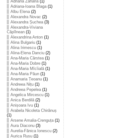
Adriana Zaharia
(1)
Adriana-Ioana Blaga
(1)
Albu Elena
(2)
Alexandra Novac
(2)
Alexandra Șuchea
(3)
Alexandra-Viviana
Căpîlnean
(1)
Alexandrina Anton
(1)
Alina Bulgariu
(1)
Alina Irimescu
(1)
Alina-Elena Danciu
(2)
Ana-Maria Cârstea
(1)
Ana-Maria Dobre
(1)
Ana-Maria Mîcîială
(1)
Ana-Maria Păun
(1)
Anamaria Țeoanu
(1)
Andreea Nițu
(1)
Andreea Pepelea
(1)
Angelica Mircescu
(1)
Anica Berdilă
(2)
Anișoara Ivu
(1)
Arabela Nicoleta Chirănuș
(1)
Arsene Amalia-Crenguța
(1)
Aura Diaconu
(3)
Aurelia-Fănica Ionescu
(2)
Aurica Rusu
(1)