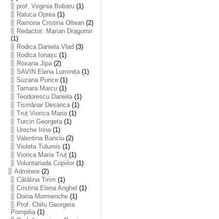
prof. Virginia Bobaru
(1)
Raluca Oprea
(1)
Ramona Cristina Oltean
(2)
Redactor: Marian Dragomir
(1)
Rodica Daniela Vlad
(3)
Rodica Ionașc
(1)
Roxana Jipa
(2)
SAVIN Elena Luminița
(1)
Suzana Purice
(1)
Tamara Marcu
(1)
Teodorescu Daniela
(1)
Tismănar Desanca
(1)
Truț Viorica Maria
(1)
Turcin Georgeta
(1)
Ureche Irina
(1)
Valentina Banciu
(2)
Violeta Tulumis
(1)
Viorica Maria Truț
(1)
Voluntariada Copiilor
(1)
Admitere
(2)
Cătălina Tirim
(1)
Cristina Elena Anghel
(1)
Doina Mormenche
(1)
Prof. Chifu Georgeta
Pompilia
(1)