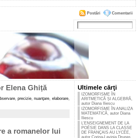
Postări
Comentarii
or Elena Ghiță
Ultimele cărţi
IZOMORFISME ÎN
servare, precizie, nuanţare, elaborare,
ARITMETICĂ ȘI ALGEBRĂ,
autor Diana Iliescu
IZOMORFISME ÎN ANALIZA
MATEMATICĂ, autor Diana
Iliescu
L’ENSEIGNEMENT DE LA
POÉSIE DANS LA CLASSE
e a romanelor lui
DE FRANÇAIS AU LYCÉE,
autor Corina-Lavinia Drugaș