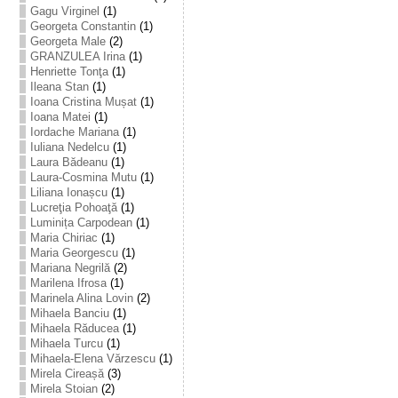
Gagu Virginel
(1)
Georgeta Constantin
(1)
Georgeta Male
(2)
GRANZULEA Irina
(1)
Henriette Tonţa
(1)
Ileana Stan
(1)
Ioana Cristina Mușat
(1)
Ioana Matei
(1)
Iordache Mariana
(1)
Iuliana Nedelcu
(1)
Laura Bădeanu
(1)
Laura-Cosmina Mutu
(1)
Liliana Ionașcu
(1)
Lucreţia Pohoaţă
(1)
Luminița Carpodean
(1)
Maria Chiriac
(1)
Maria Georgescu
(1)
Mariana Negrilă
(2)
Marilena Ifrosa
(1)
Marinela Alina Lovin
(2)
Mihaela Banciu
(1)
Mihaela Răducea
(1)
Mihaela Turcu
(1)
Mihaela-Elena Vărzescu
(1)
Mirela Cireașă
(3)
Mirela Stoian
(2)