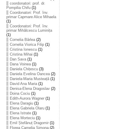
coordonatori: prof. dr.
Pompilia Chifu
(1)
Coordonatori: Prof. înv.
primar Capmare Alice Mihaela
(1)
Coordonatori: Prof. înv.
primar Mihălcescu Luminița
(1)
Cornelia Bârlea
(2)
Cornelia Viorica Filip
(1)
Cristina Ionescu
(1)
Cristina Mihai
(1)
Dan Sava
(1)
Dana Voinea
(1)
Daniela Chițescu
(3)
Daniela Evelina Oancea
(2)
Daniela-Maria Musteață
(1)
David Ana Maria
(1)
Denisa-Elena Dragoslav
(2)
Doina Cociu
(1)
Edith-Aurora Wagner
(1)
Elena Daragiu
(1)
Elena Gabriela Olaru
(1)
Elena Istrate
(1)
Elena Morteciu
(1)
Emil Ștefănuț Dragomir
(1)
Florea Camelia Simona
(2)