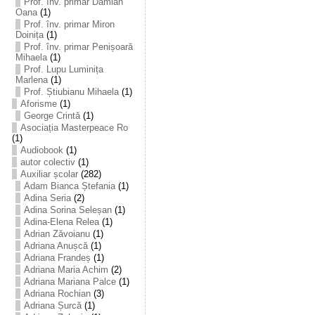
Prof. înv. primar Damian
Oana
(1)
Prof. înv. primar Miron
Doinița
(1)
Prof. înv. primar Penișoară
Mihaela
(1)
Prof. Lupu Luminița
Marlena
(1)
Prof. Știubianu Mihaela
(1)
Aforisme
(1)
George Crintă
(1)
Asociația Masterpeace Ro
(1)
Audiobook
(1)
autor colectiv
(1)
Auxiliar școlar
(282)
Adam Bianca Ștefania
(1)
Adina Seria
(2)
Adina Sorina Seleșan
(1)
Adina-Elena Relea
(1)
Adrian Zăvoianu
(1)
Adriana Anușcă
(1)
Adriana Frandeș
(1)
Adriana Maria Achim
(2)
Adriana Mariana Palce
(1)
Adriana Rochian
(3)
Adriana Șurcă
(1)