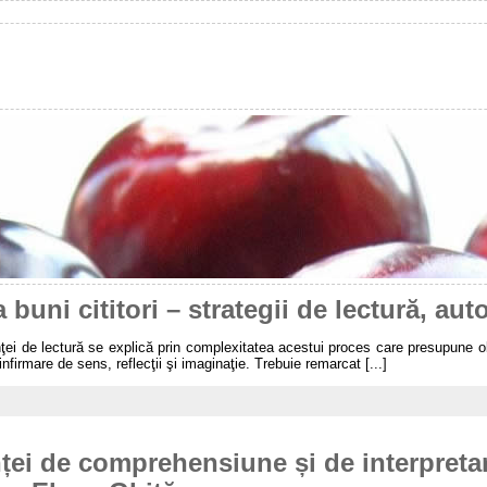
 buni cititori – strategii de lectură, aut
i de lectură se explică prin complexitatea acestui proces care presupune ob
 infirmare de sens, reflecţii şi imaginaţie. Trebuie remarcat [...]
ei de comprehensiune și de interpretar