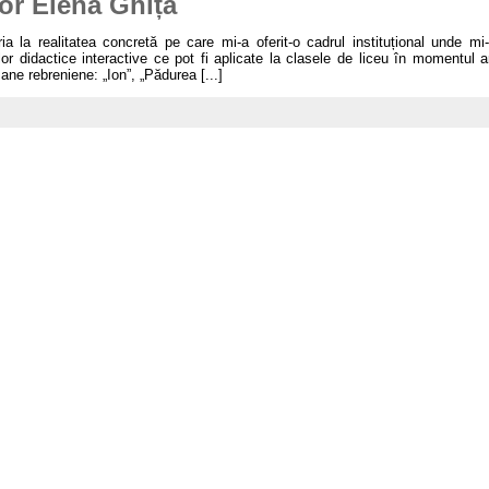
or Elena Ghiță
ia la realitatea concretă pe care mi-a oferit-o cadrul instituțional unde mi
or didactice interactive ce pot fi aplicate la clasele de liceu în momentul anal
ne rebreniene: „Ion”, „Pădurea [...]