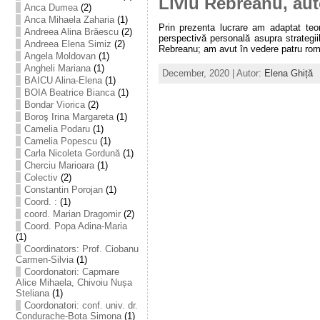
Liviu Rebreanu, aut
Anca Dumea
(2)
Anca Mihaela Zaharia
(1)
Prin prezenta lucrare am adaptat teor
Andreea Alina Brăescu
(2)
perspectivă personală asupra strategiil
Andreea Elena Simiz
(2)
Rebreanu; am avut în vedere patru roma
Angela Moldovan
(1)
Angheli Mariana
(1)
December, 2020 | Autor:
Elena Ghiță
BAICU Alina-Elena
(1)
BOIA Beatrice Bianca
(1)
Bondar Viorica
(2)
Boroş Irina Margareta
(1)
Camelia Podaru
(1)
Camelia Popescu
(1)
Carla Nicoleta Gordună
(1)
Cherciu Marioara
(1)
Colectiv
(2)
Constantin Porojan
(1)
Coord. :
(1)
coord. Marian Dragomir
(2)
Coord. Popa Adina-Maria
(1)
Coordinators: Prof. Ciobanu
Carmen-Silvia
(1)
Coordonatori: Capmare
Alice Mihaela, Chivoiu Nușa
Steliana
(1)
Coordonatori: conf. univ. dr.
Condurache-Bota Simona
(1)