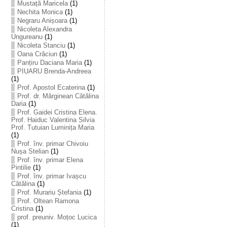
Mustață Maricela
(1)
Nechita Monica
(1)
Negraru Anișoara
(1)
Nicoleta Alexandra
Ungureanu
(1)
Nicoleta Stanciu
(1)
Oana Crăciun
(1)
Panțiru Daciana Maria
(1)
PIUARU Brenda-Andreea
(1)
Prof. Apostol Ecaterina
(1)
Prof. dr. Mărginean Cătălina
Daria
(1)
Prof. Gaidei Cristina Elena.
Prof. Haiduc Valentina Silvia
Prof. Tutuian Luminița Maria
(1)
Prof. înv. primar Chivoiu
Nușa Stelian
(1)
Prof. înv. primar Elena
Pintilie
(1)
Prof. înv. primar Ivașcu
Cătălina
(1)
Prof. Murariu Ștefania
(1)
Prof. Oltean Ramona
Cristina
(1)
prof. preuniv. Moțoc Lucica
(1)