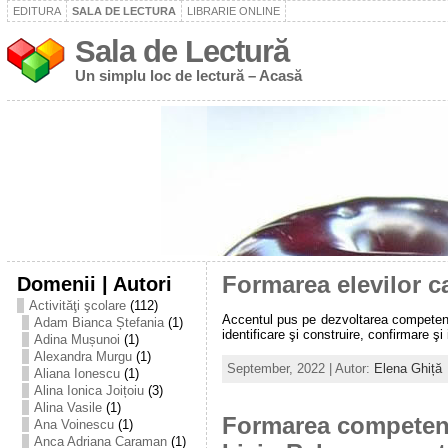
EDITURA
SALA DE LECTURA
LIBRARIE ONLINE
Sala de Lectură
Un simplu loc de lectură – Acasă
Domenii | Autori
Formarea elevilor ca
Activităţi şcolare
(112)
Accentul pus pe dezvoltarea competenţe
Adam Bianca Ștefania
(1)
identificare şi construire, confirmare şi
Adina Mușunoi
(1)
Alexandra Murgu
(1)
September, 2022 | Autor:
Elena Ghiță
Aliana Ionescu
(1)
Alina Ionica Joițoiu
(3)
Alina Vasile
(1)
Formarea competenț
Ana Voinescu
(1)
Anca Adriana Caraman
(1)