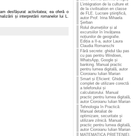
L’intégration de la culture et
de la civilisation en classe
-am desfășurat activitatea; ea oferă o
de FLE. Lucrare ştiinţificǎ,
izării și interpretării romanelor lui L.
autor Prof. Irina Mihaela
Şerban
Rolul drumețiilor și al
excursiilor în învățarea
noțiunilor de geografie.
Ediția a II-a, autor Laura
Claudia Romanschi
Fără secrete: ghidul tău pas
cu pas pentru Windows,
WhatsApp, Google și
banking. Manual practic
pentru lumea digitală, autor
Cioroianu Iulian Marian
Smart și Eficient: Ghidul
complet de utilizare corectă
a telefonului și
calculatorului. Manual
practic pentru lumea digitală,
autor Cioroianu Iulian Marian
Tehnologia în Practică:
Manual detaliat de
optimizare, securitate și
utilizare zilnică. Manual
practic pentru lumea digitală,
autor Cioroianu Iulian Marian
MATEMATICA PRIETENIEI.