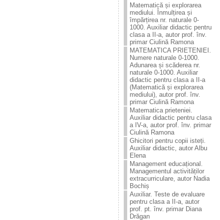
Matematică și explorarea
mediului. Înmulțirea și
împărțirea nr. naturale 0-
1000. Auxiliar didactic pentru
clasa a II-a, autor prof. înv.
primar Ciulină Ramona
MATEMATICA PRIETENIEI.
Numere naturale 0-1000.
Adunarea și scăderea nr.
naturale 0-1000. Auxiliar
didactic pentru clasa a II-a
(Matematică și explorarea
mediului), autor prof. înv.
primar Ciulină Ramona
Matematica prieteniei.
Auxiliar didactic pentru clasa
a IV-a, autor prof. înv. primar
Ciulină Ramona
Ghicitori pentru copii isteți.
Auxiliar didactic, autor Albu
Elena
Management educațional.
Managementul activităților
extracurriculare, autor Nadia
Bochiș
Auxiliar. Teste de evaluare
pentru clasa a II-a, autor
prof. pt. înv. primar Diana
Drăgan