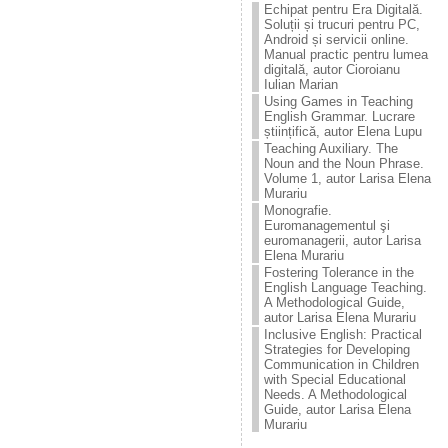
Echipat pentru Era Digitală.
Soluții și trucuri pentru PC,
Android și servicii online.
Manual practic pentru lumea
digitală, autor Cioroianu
Iulian Marian
Using Games in Teaching
English Grammar. Lucrare
științifică, autor Elena Lupu
Teaching Auxiliary. The
Noun and the Noun Phrase.
Volume 1, autor Larisa Elena
Murariu
Monografie.
Euromanagementul şi
euromanagerii, autor Larisa
Elena Murariu
Fostering Tolerance in the
English Language Teaching.
A Methodological Guide,
autor Larisa Elena Murariu
Inclusive English: Practical
Strategies for Developing
Communication in Children
with Special Educational
Needs. A Methodological
Guide, autor Larisa Elena
Murariu