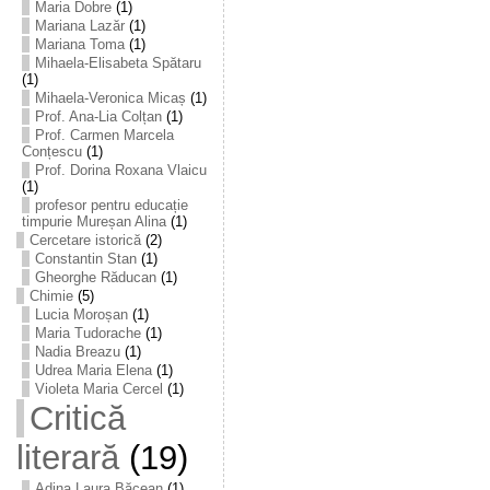
Maria Dobre
(1)
Mariana Lazăr
(1)
Mariana Toma
(1)
Mihaela-Elisabeta Spătaru
(1)
Mihaela-Veronica Micaș
(1)
Prof. Ana-Lia Colțan
(1)
Prof. Carmen Marcela
Conțescu
(1)
Prof. Dorina Roxana Vlaicu
(1)
profesor pentru educație
timpurie Mureșan Alina
(1)
Cercetare istorică
(2)
Constantin Stan
(1)
Gheorghe Răducan
(1)
Chimie
(5)
Lucia Moroșan
(1)
Maria Tudorache
(1)
Nadia Breazu
(1)
Udrea Maria Elena
(1)
Violeta Maria Cercel
(1)
Critică
literară
(19)
Adina Laura Băcean
(1)