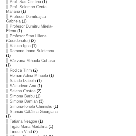
Prof. Sas Cristina
(1)
Prof. Solomon Centa-
Mariana
(1)
Profesor Dumitrașcu
Gabriela
(1)
Profesor Dumitru Mirela-
Elena
(1)
Profesor Stan Liliana
(Coordonator)
(2)
Raluca Igna
(1)
Ramona-Ioana Buleteanu
(1)
Răzvana Mihaela Cotfase
(1)
Rodica Tirim
(2)
Roman Adina Mihaela
(1)
Salade Izabela
(1)
Sălcudean Ana
(1)
Selena Costea
(2)
Simona Barbu
(1)
Simona Damian
(3)
Simona-Ionela Chimișliu
(1)
Stanciu Cătălina Georgiana
(1)
Tatiana Neagoe
(1)
Țigău Maria Mădălina
(1)
Tincuța Vlad
(2)