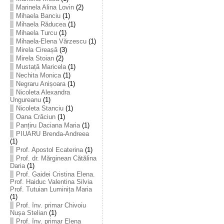
Marinela Alina Lovin
(2)
Mihaela Banciu
(1)
Mihaela Răducea
(1)
Mihaela Turcu
(1)
Mihaela-Elena Vărzescu
(1)
Mirela Cireașă
(3)
Mirela Stoian
(2)
Mustață Maricela
(1)
Nechita Monica
(1)
Negraru Anișoara
(1)
Nicoleta Alexandra
Ungureanu
(1)
Nicoleta Stanciu
(1)
Oana Crăciun
(1)
Panțiru Daciana Maria
(1)
PIUARU Brenda-Andreea
(1)
Prof. Apostol Ecaterina
(1)
Prof. dr. Mărginean Cătălina
Daria
(1)
Prof. Gaidei Cristina Elena.
Prof. Haiduc Valentina Silvia
Prof. Tutuian Luminița Maria
(1)
Prof. înv. primar Chivoiu
Nușa Stelian
(1)
Prof. înv. primar Elena