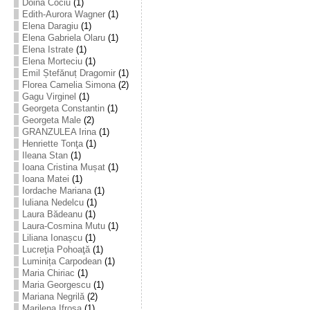
Doina Cociu
(1)
Edith-Aurora Wagner
(1)
Elena Daragiu
(1)
Elena Gabriela Olaru
(1)
Elena Istrate
(1)
Elena Morteciu
(1)
Emil Ștefănuț Dragomir
(1)
Florea Camelia Simona
(2)
Gagu Virginel
(1)
Georgeta Constantin
(1)
Georgeta Male
(2)
GRANZULEA Irina
(1)
Henriette Tonţa
(1)
Ileana Stan
(1)
Ioana Cristina Mușat
(1)
Ioana Matei
(1)
Iordache Mariana
(1)
Iuliana Nedelcu
(1)
Laura Bădeanu
(1)
Laura-Cosmina Mutu
(1)
Liliana Ionașcu
(1)
Lucreţia Pohoaţă
(1)
Luminița Carpodean
(1)
Maria Chiriac
(1)
Maria Georgescu
(1)
Mariana Negrilă
(2)
Marilena Ifrosa
(1)