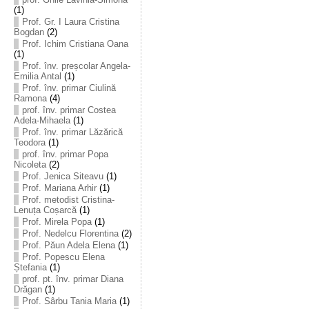
(1)
Prof. Gr. I Laura Cristina
Bogdan
(2)
Prof. Ichim Cristiana Oana
(1)
Prof. înv. preșcolar Angela-
Emilia Antal
(1)
Prof. înv. primar Ciulină
Ramona
(4)
prof. înv. primar Costea
Adela-Mihaela
(1)
Prof. înv. primar Lăzărică
Teodora
(1)
prof. înv. primar Popa
Nicoleta
(2)
Prof. Jenica Siteavu
(1)
Prof. Mariana Arhir
(1)
Prof. metodist Cristina-
Lenuța Coșarcă
(1)
Prof. Mirela Popa
(1)
Prof. Nedelcu Florentina
(2)
Prof. Păun Adela Elena
(1)
Prof. Popescu Elena
Ștefania
(1)
prof. pt. înv. primar Diana
Drăgan
(1)
Prof. Sârbu Tania Maria
(1)