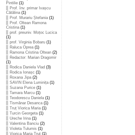
Pintilie
(1)
Prof. înv. primar Ivașcu
Cătălina
(1)
Prof. Murariu Ștefania
(1)
Prof. Oltean Ramona
Cristina
(1)
prof. preuniv. Moțoc Lucica
(1)
prof. Virginia Bobaru
(1)
Raluca Oprea
(1)
Ramona Cristina Oltean
(2)
Redactor: Marian Dragomir
(1)
Rodica Daniela Vlad
(3)
Rodica Ionașc
(1)
Roxana Jipa
(2)
SAVIN Elena Luminița
(1)
Suzana Purice
(1)
Tamara Marcu
(1)
Teodorescu Daniela
(1)
Tismănar Desanca
(1)
Truț Viorica Maria
(1)
Turcin Georgeta
(1)
Ureche Irina
(1)
Valentina Banciu
(2)
Violeta Tulumis
(1)
Viorica Maria Truț
(1)