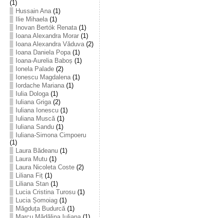
(1)
Hussain Ana
(1)
Ilie Mihaela
(1)
Inovan Bertók Renata
(1)
Ioana Alexandra Morar
(1)
Ioana Alexandra Văduva
(2)
Ioana Daniela Popa
(1)
Ioana-Aurelia Baboș
(1)
Ionela Palade
(2)
Ionescu Magdalena
(1)
Iordache Mariana
(1)
Iulia Dologa
(1)
Iuliana Griga
(2)
Iuliana Ionescu
(1)
Iuliana Muscă
(1)
Iuliana Sandu
(1)
Iuliana-Simona Cimpoeru
(1)
Laura Bădeanu
(1)
Laura Mutu
(1)
Laura Nicoleta Coste
(2)
Liliana Fiț
(1)
Liliana Stan
(1)
Lucia Cristina Turosu
(1)
Lucia Șomoiag
(1)
Măgduța Budurcă
(1)
Marcu Mădălina Iuliana
(1)