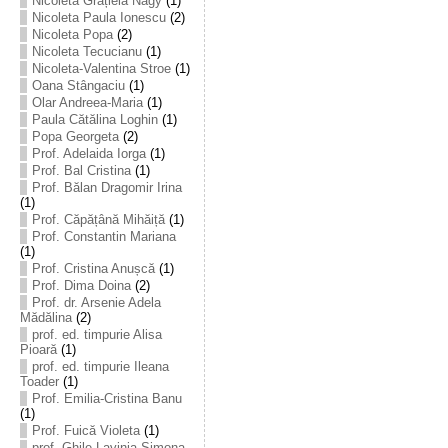
Nicoleta Grațiela Nagy
(1)
Nicoleta Paula Ionescu
(2)
Nicoleta Popa
(2)
Nicoleta Tecucianu
(1)
Nicoleta-Valentina Stroe
(1)
Oana Stângaciu
(1)
Olar Andreea-Maria
(1)
Paula Cătălina Loghin
(1)
Popa Georgeta
(2)
Prof. Adelaida Iorga
(1)
Prof. Bal Cristina
(1)
Prof. Bălan Dragomir Irina
(1)
Prof. Căpățână Mihăiță
(1)
Prof. Constantin Mariana
(1)
Prof. Cristina Anușcă
(1)
Prof. Dima Doina
(2)
Prof. dr. Arsenie Adela
Mădălina
(2)
prof. ed. timpurie Alisa
Pioară
(1)
prof. ed. timpurie Ileana
Toader
(1)
Prof. Emilia-Cristina Banu
(1)
Prof. Fuică Violeta
(1)
prof. Ghile Lavinia-Simona