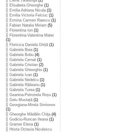
Elena Țarălungă
(2)
Elisabeta Gheorghe
(1)
Emilia Adriana Nicula
(1)
Emilia Victoria Felciuc
(1)
Ermina Carmen Raescu
(1)
Fabian Natalia Miriam
(5)
Florentina Ion
(1)
Florentina-Valentina Matei
(1)
Floricica Daniela Ghiță
(1)
Gabriela Biea
(1)
Gabriela Bobu
(4)
Gabriela Cernat
(1)
Gabriela Cristian
(2)
Gabriela Gheorghiu
(1)
Gabriela Ivan
(1)
Gabriela Nedelcu
(1)
Gabriela Răileanu
(1)
Gabriela Turea
(1)
Geanina-Petronela Roșu
(1)
Gelu Mustață
(1)
Georgiana-Mirela Simionov
(1)
Gheorghe Mădălin Chiţa
(4)
Godiciu-Runcan Ileana
(1)
Gramer Elena
(1)
Hrista Octavia Niculescu