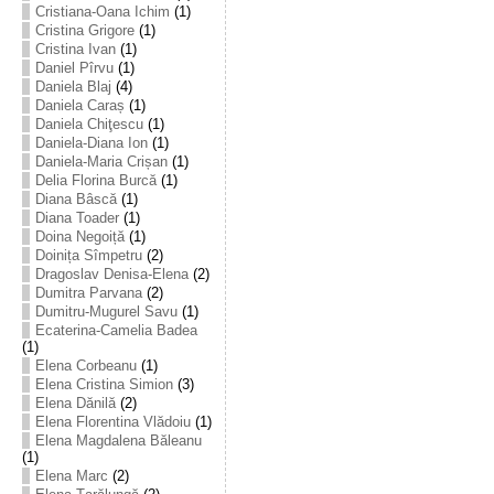
Cristiana-Oana Ichim
(1)
Cristina Grigore
(1)
Cristina Ivan
(1)
Daniel Pîrvu
(1)
Daniela Blaj
(4)
Daniela Caraș
(1)
Daniela Chiţescu
(1)
Daniela-Diana Ion
(1)
Daniela-Maria Crișan
(1)
Delia Florina Burcă
(1)
Diana Bâscă
(1)
Diana Toader
(1)
Doina Negoiță
(1)
Doinița Sîmpetru
(2)
Dragoslav Denisa-Elena
(2)
Dumitra Parvana
(2)
Dumitru-Mugurel Savu
(1)
Ecaterina-Camelia Badea
(1)
Elena Corbeanu
(1)
Elena Cristina Simion
(3)
Elena Dănilă
(2)
Elena Florentina Vlădoiu
(1)
Elena Magdalena Băleanu
(1)
Elena Marc
(2)