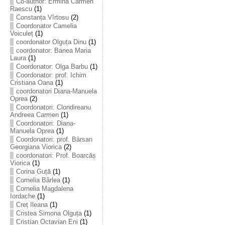
Co-author: Ermina Carmen
Raescu
(1)
Constanța Vîrtosu
(2)
Coordonator Camelia
Voiculeț
(1)
coordonator Olguța Dinu
(1)
coordonator: Banea Maria
Laura
(1)
Coordonator: Olga Barbu
(1)
Coordonator: prof. Ichim
Cristiana Oana
(1)
coordonatori Diana-Manuela
Oprea
(2)
Coordonatori: Clondireanu
Andreea Carmen
(1)
Coordonatori: Diana-
Manuela Oprea
(1)
Coordonatori: prof. Bârsan
Georgiana Viorica
(2)
coordonatori: Prof. Boarcăș
Viorica
(1)
Corina Guță
(1)
Cornelia Bârlea
(1)
Cornelia Magdalena
Iordache
(1)
Creț Ileana
(1)
Cristea Simona Olguța
(1)
Cristian Octavian Eni
(1)