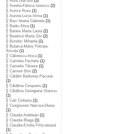
Aura Diaconu
(3)
Aurelia-Fănica Ionescu
(2)
Aurica Rusu
(1)
Aurora-Lucia Irimia
(1)
Baci Ileana Gabriela
(1)
Badiu Alisa
(1)
Banea Maria Laura
(2)
Beatrice Maria Știr
(2)
Bondoc Mihaela
(1)
Bularca-Mariș Petruța-
Ancuța
(1)
Călinescu Anca
(1)
Camelia Fechete
(1)
Camelia Tănase
(1)
Carmen Biro
(2)
Cătălin Barburaș-Pacurar
(1)
Cătălina Cimpoeru
(1)
Cătălina Georgiana Stanciu
(1)
Cati Ciobanu
(1)
Ciorgovean Narcisa-Diana
(1)
Claudia Ardelean
(1)
Claudia Blaga
(1)
Claudia-Emilia Frînculeasă
(1)