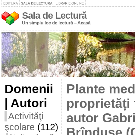
EDITURA
SALA DE LECTURA
LIBRARIE ONLINE
Sala de Lectură
Un simplu loc de lectură – Acasă
Domenii
Plante med
| Autori
proprietăți
Activităţi
autor Gabr
şcolare
(112)
Brîndușe (