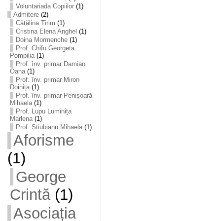
Voluntariada Copiilor
(1)
Admitere
(2)
Cătălina Tirim
(1)
Cristina Elena Anghel
(1)
Doina Mormenche
(1)
Prof. Chifu Georgeta
Pompilia
(1)
Prof. înv. primar Damian
Oana
(1)
Prof. înv. primar Miron
Doinița
(1)
Prof. înv. primar Penișoară
Mihaela
(1)
Prof. Lupu Luminița
Marlena
(1)
Prof. Știubianu Mihaela
(1)
Aforisme
(1)
George
Crintă
(1)
Asociația