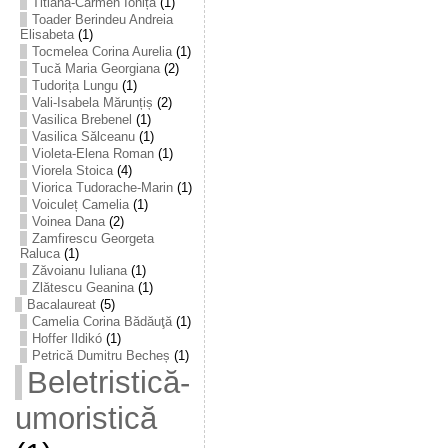
Titiana-Carmen Ioniță
(1)
Toader Berindeu Andreia
Elisabeta
(1)
Tocmelea Corina Aurelia
(1)
Tucă Maria Georgiana
(2)
Tudorița Lungu
(1)
Vali-Isabela Mărunțiș
(2)
Vasilica Brebenel
(1)
Vasilica Sălceanu
(1)
Violeta-Elena Roman
(1)
Viorela Stoica
(4)
Viorica Tudorache-Marin
(1)
Voiculeț Camelia
(1)
Voinea Dana
(2)
Zamfirescu Georgeta
Raluca
(1)
Zăvoianu Iuliana
(1)
Zlătescu Geanina
(1)
Bacalaureat
(5)
Camelia Corina Bădăuţă
(1)
Hoffer Ildikó
(1)
Petrică Dumitru Becheș
(1)
Beletristică-
umoristică