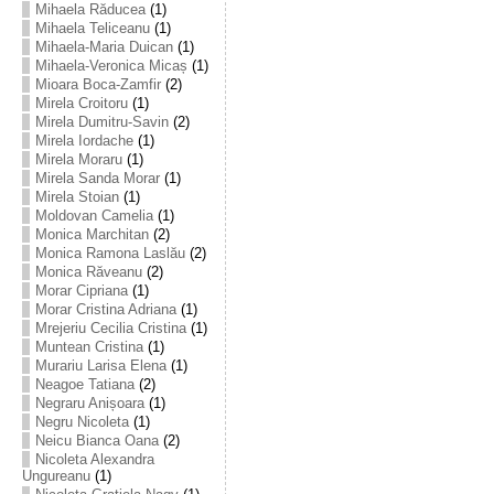
Mihaela Răducea
(1)
Mihaela Teliceanu
(1)
Mihaela-Maria Duican
(1)
Mihaela-Veronica Micaș
(1)
Mioara Boca-Zamfir
(2)
Mirela Croitoru
(1)
Mirela Dumitru-Savin
(2)
Mirela Iordache
(1)
Mirela Moraru
(1)
Mirela Sanda Morar
(1)
Mirela Stoian
(1)
Moldovan Camelia
(1)
Monica Marchitan
(2)
Monica Ramona Laslău
(2)
Monica Răveanu
(2)
Morar Cipriana
(1)
Morar Cristina Adriana
(1)
Mrejeriu Cecilia Cristina
(1)
Muntean Cristina
(1)
Murariu Larisa Elena
(1)
Neagoe Tatiana
(2)
Negraru Anișoara
(1)
Negru Nicoleta
(1)
Neicu Bianca Oana
(2)
Nicoleta Alexandra
Ungureanu
(1)