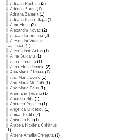
Adriana Rochian
(3)
Adriana Șurcă
(1)
Adriana Zaharia
(1)
Adriana-Ioana Blaga
(1)
Albu Elena
(2)
Alexandra Novac
(2)
Alexandra Șuchea
(3)
Alexandra-Viviana
Căpîlnean
(1)
Alexandrina Anton
(1)
Alina Bulgariu
(1)
Alina Irimescu
(1)
Alina-Elena Danciu
(2)
Ana-Maria Cârstea
(1)
Ana-Maria Dobre
(1)
Ana-Maria Mîcîială
(1)
Ana-Maria Păun
(1)
Anamaria Țeoanu
(1)
Andreea Nițu
(1)
Andreea Pepelea
(1)
Angelica Mircescu
(1)
Anica Berdilă
(2)
Anișoara Ivu
(1)
Arabela Nicoleta Chirănuș
(1)
Arsene Amalia-Crenguța
(1)