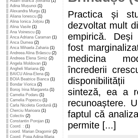
Adam Bianca Ștefania
(1)
Adina Mușunoi
(1)
Alexandra Murgu
(1)
Practica și stu
Aliana Ionescu
(1)
Alina Ionica Joițoiu
(3)
dezvoltat mult d
Alina Vasile
(1)
Ana Voinescu
(1)
empirică. Deși
Anca Adriana Caraman
(1)
Anca Dumea
(2)
fost marginaliza
Anca Mihaela Zaharia
(1)
Andreea Alina Brăescu
(2)
medicina mo
Andreea Elena Simiz
(2)
Angela Moldovan
(1)
încrederii cresc
Angheli Mariana
(1)
BAICU Alina-Elena
(1)
disponibilităț
BOIA Beatrice Bianca
(1)
Bondar Viorica
(2)
sinteză, ea a 
Boroş Irina Margareta
(1)
Camelia Podaru
(1)
recunoaștere. U
Camelia Popescu
(1)
Carla Nicoleta Gordună
(1)
Cherciu Marioara
(1)
faptul că analiz
Colectiv
(2)
Constantin Porojan
(1)
permite [...]
Coord. :
(1)
coord. Marian Dragomir
(2)
Coord. Popa Adina-Maria