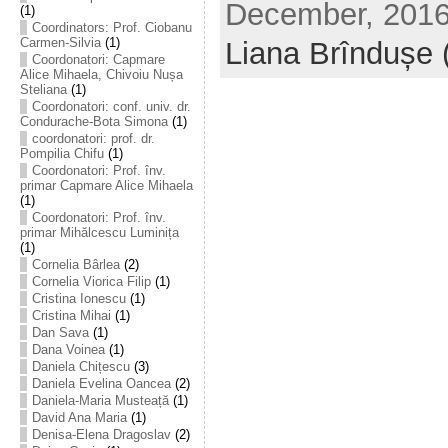
December, 2016 
(1)
Coordinators: Prof. Ciobanu
Carmen-Silvia
(1)
Liana Brîndușe 
Coordonatori: Capmare
Alice Mihaela, Chivoiu Nușa
Steliana
(1)
Coordonatori: conf. univ. dr.
Condurache-Bota Simona
(1)
coordonatori: prof. dr.
Pompilia Chifu
(1)
Coordonatori: Prof. înv.
primar Capmare Alice Mihaela
(1)
Coordonatori: Prof. înv.
primar Mihălcescu Luminița
(1)
Cornelia Bârlea
(2)
Cornelia Viorica Filip
(1)
Cristina Ionescu
(1)
Cristina Mihai
(1)
Dan Sava
(1)
Dana Voinea
(1)
Daniela Chițescu
(3)
Daniela Evelina Oancea
(2)
Daniela-Maria Musteață
(1)
David Ana Maria
(1)
Denisa-Elena Dragoslav
(2)