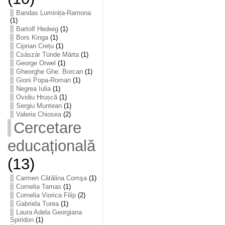
Bandas Luminița-Ramona
(1)
Bartolf Hedwig
(1)
Bors Kinga
(1)
Ciprian Crețu
(1)
Császár Tünde Márta
(1)
George Orwel
(1)
Gheorghe Ghe. Borcan
(1)
Gioni Popa-Roman
(1)
Negrea Iulia
(1)
Ovidiu Hrușcă
(1)
Sergiu Muntean
(1)
Valeria Chiosea
(2)
Cercetare
educațională
(13)
Carmen Cătălina Comşa
(1)
Cornelia Tamas
(1)
Cornelia Viorica Filip
(2)
Gabriela Turea
(1)
Laura Adela Georgiana
Spiridon
(1)