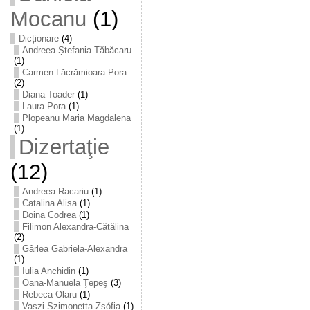
Mocanu
(1)
Dicționare
(4)
Andreea-Ștefania Tăbăcaru
(1)
Carmen Lăcrămioara Pora
(2)
Diana Toader
(1)
Laura Pora
(1)
Plopeanu Maria Magdalena
(1)
Dizertaţie
(12)
Andreea Racariu
(1)
Catalina Alisa
(1)
Doina Codrea
(1)
Filimon Alexandra-Cătălina
(2)
Gârlea Gabriela-Alexandra
(1)
Iulia Anchidin
(1)
Oana-Manuela Ţepeş
(3)
Rebeca Olaru
(1)
Vaszi Szimonetta-Zsófia
(1)