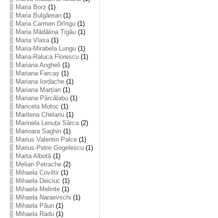
Maria Borz
(1)
Maria Bulgărean
(1)
Maria Carmen Drîngu
(1)
Maria Mădălina Țigău
(1)
Maria Vlasa
(1)
Maria-Mirabela Lungu
(1)
Maria-Raluca Florescu
(1)
Mariana Angheli
(1)
Mariana Farcaș
(1)
Mariana Iordache
(1)
Mariana Marțian
(1)
Mariana Pârcălabu
(1)
Maricela Motoc
(1)
Marilena Chelariu
(1)
Marinela Lenuța Sârca
(2)
Marioara Saghin
(1)
Marius Valentin Palce
(1)
Marius-Petre Gogelescu
(1)
Marta Albotă
(1)
Melian Petrache
(2)
Mihaela Coviltir
(1)
Mihaela Deiciuc
(1)
Mihaela Melinte
(1)
Mihaela Naraevschi
(1)
Mihaela Păun
(1)
Mihaela Radu
(1)