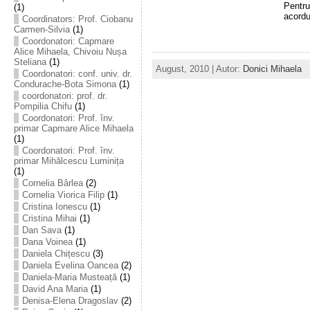
Pentru
(1)
acordu
Coordinators: Prof. Ciobanu
Carmen-Silvia
(1)
Coordonatori: Capmare
Alice Mihaela, Chivoiu Nușa
Steliana
(1)
August, 2010 | Autor:
Donici Mihaela
Coordonatori: conf. univ. dr.
Condurache-Bota Simona
(1)
coordonatori: prof. dr.
Pompilia Chifu
(1)
Coordonatori: Prof. înv.
primar Capmare Alice Mihaela
(1)
Coordonatori: Prof. înv.
primar Mihălcescu Luminița
(1)
Cornelia Bârlea
(2)
Cornelia Viorica Filip
(1)
Cristina Ionescu
(1)
Cristina Mihai
(1)
Dan Sava
(1)
Dana Voinea
(1)
Daniela Chițescu
(3)
Daniela Evelina Oancea
(2)
Daniela-Maria Musteață
(1)
David Ana Maria
(1)
Denisa-Elena Dragoslav
(2)