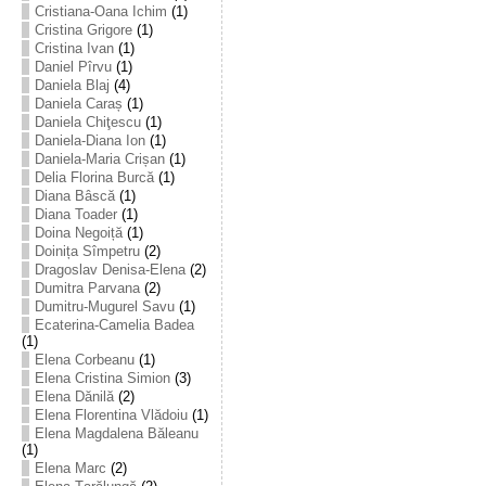
Cristiana-Oana Ichim
(1)
Cristina Grigore
(1)
Cristina Ivan
(1)
Daniel Pîrvu
(1)
Daniela Blaj
(4)
Daniela Caraș
(1)
Daniela Chiţescu
(1)
Daniela-Diana Ion
(1)
Daniela-Maria Crișan
(1)
Delia Florina Burcă
(1)
Diana Bâscă
(1)
Diana Toader
(1)
Doina Negoiță
(1)
Doinița Sîmpetru
(2)
Dragoslav Denisa-Elena
(2)
Dumitra Parvana
(2)
Dumitru-Mugurel Savu
(1)
Ecaterina-Camelia Badea
(1)
Elena Corbeanu
(1)
Elena Cristina Simion
(3)
Elena Dănilă
(2)
Elena Florentina Vlădoiu
(1)
Elena Magdalena Băleanu
(1)
Elena Marc
(2)