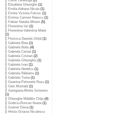
Elena Țarălungă
(2)
Elisabeta Gheorghe
(1)
Emilia Adriana Nicula
(1)
Emilia Victoria Felciuc
(1)
Ermina Carmen Raescu
(1)
Fabian Natalia Miriam
(5)
Florentina Ion
(1)
Florentina-Valentina Matei
(1)
Floricica Daniela Ghiță
(1)
Gabriela Biea
(1)
Gabriela Bobu
(4)
Gabriela Cernat
(1)
Gabriela Cristian
(2)
Gabriela Gheorghiu
(1)
Gabriela Ivan
(1)
Gabriela Nedelcu
(1)
Gabriela Răileanu
(1)
Gabriela Turea
(1)
Geanina-Petronela Roșu
(1)
Gelu Mustață
(1)
Georgiana-Mirela Simionov
(1)
Gheorghe Mădălin Chiţa
(4)
Godiciu-Runcan Ileana
(1)
Gramer Elena
(1)
Hrista Octavia Niculescu