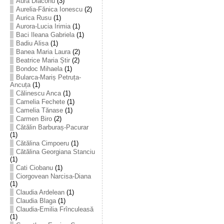
Aura Diaconu
(3)
Aurelia-Fănica Ionescu
(2)
Aurica Rusu
(1)
Aurora-Lucia Irimia
(1)
Baci Ileana Gabriela
(1)
Badiu Alisa
(1)
Banea Maria Laura
(2)
Beatrice Maria Știr
(2)
Bondoc Mihaela
(1)
Bularca-Mariș Petruța-
Ancuța
(1)
Călinescu Anca
(1)
Camelia Fechete
(1)
Camelia Tănase
(1)
Carmen Biro
(2)
Cătălin Barburaș-Pacurar
(1)
Cătălina Cimpoeru
(1)
Cătălina Georgiana Stanciu
(1)
Cati Ciobanu
(1)
Ciorgovean Narcisa-Diana
(1)
Claudia Ardelean
(1)
Claudia Blaga
(1)
Claudia-Emilia Frînculeasă
(1)