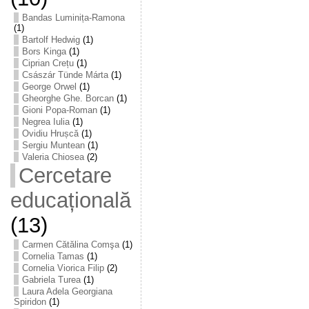
Bandas Luminița-Ramona
(1)
Bartolf Hedwig
(1)
Bors Kinga
(1)
Ciprian Crețu
(1)
Császár Tünde Márta
(1)
George Orwel
(1)
Gheorghe Ghe. Borcan
(1)
Gioni Popa-Roman
(1)
Negrea Iulia
(1)
Ovidiu Hrușcă
(1)
Sergiu Muntean
(1)
Valeria Chiosea
(2)
Cercetare
educațională
(13)
Carmen Cătălina Comşa
(1)
Cornelia Tamas
(1)
Cornelia Viorica Filip
(2)
Gabriela Turea
(1)
Laura Adela Georgiana
Spiridon
(1)