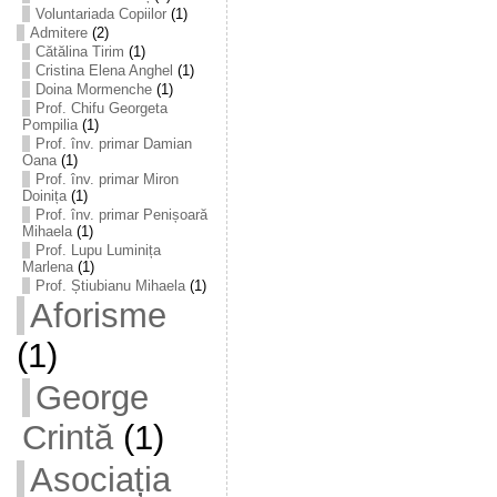
Voluntariada Copiilor
(1)
Admitere
(2)
Cătălina Tirim
(1)
Cristina Elena Anghel
(1)
Doina Mormenche
(1)
Prof. Chifu Georgeta
Pompilia
(1)
Prof. înv. primar Damian
Oana
(1)
Prof. înv. primar Miron
Doinița
(1)
Prof. înv. primar Penișoară
Mihaela
(1)
Prof. Lupu Luminița
Marlena
(1)
Prof. Știubianu Mihaela
(1)
Aforisme
(1)
George
Crintă
(1)
Asociația