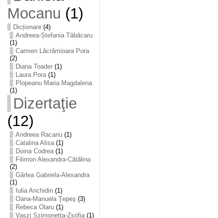
Mocanu
(1)
Dicționare
(4)
Andreea-Ștefania Tăbăcaru
(1)
Carmen Lăcrămioara Pora
(2)
Diana Toader
(1)
Laura Pora
(1)
Plopeanu Maria Magdalena
(1)
Dizertaţie
(12)
Andreea Racariu
(1)
Catalina Alisa
(1)
Doina Codrea
(1)
Filimon Alexandra-Cătălina
(2)
Gârlea Gabriela-Alexandra
(1)
Iulia Anchidin
(1)
Oana-Manuela Ţepeş
(3)
Rebeca Olaru
(1)
Vaszi Szimonetta-Zsófia
(1)