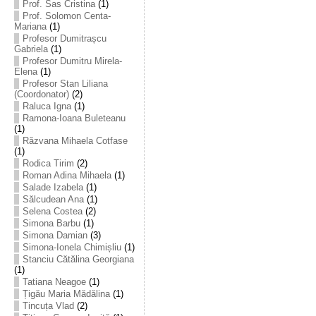
Prof. Sas Cristina
(1)
Prof. Solomon Centa-
Mariana
(1)
Profesor Dumitrașcu
Gabriela
(1)
Profesor Dumitru Mirela-
Elena
(1)
Profesor Stan Liliana
(Coordonator)
(2)
Raluca Igna
(1)
Ramona-Ioana Buleteanu
(1)
Răzvana Mihaela Cotfase
(1)
Rodica Tirim
(2)
Roman Adina Mihaela
(1)
Salade Izabela
(1)
Sălcudean Ana
(1)
Selena Costea
(2)
Simona Barbu
(1)
Simona Damian
(3)
Simona-Ionela Chimișliu
(1)
Stanciu Cătălina Georgiana
(1)
Tatiana Neagoe
(1)
Țigău Maria Mădălina
(1)
Tincuța Vlad
(2)