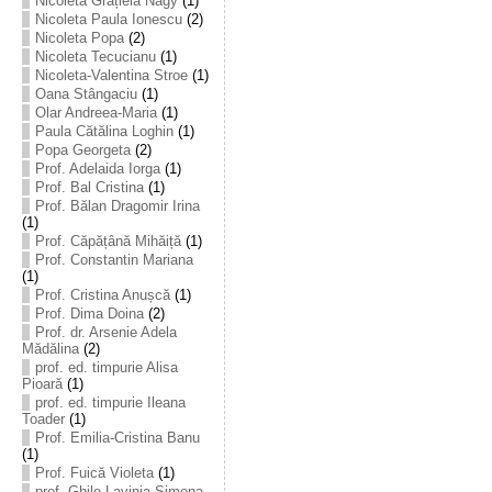
Nicoleta Grațiela Nagy
(1)
Nicoleta Paula Ionescu
(2)
Nicoleta Popa
(2)
Nicoleta Tecucianu
(1)
Nicoleta-Valentina Stroe
(1)
Oana Stângaciu
(1)
Olar Andreea-Maria
(1)
Paula Cătălina Loghin
(1)
Popa Georgeta
(2)
Prof. Adelaida Iorga
(1)
Prof. Bal Cristina
(1)
Prof. Bălan Dragomir Irina
(1)
Prof. Căpățână Mihăiță
(1)
Prof. Constantin Mariana
(1)
Prof. Cristina Anușcă
(1)
Prof. Dima Doina
(2)
Prof. dr. Arsenie Adela
Mădălina
(2)
prof. ed. timpurie Alisa
Pioară
(1)
prof. ed. timpurie Ileana
Toader
(1)
Prof. Emilia-Cristina Banu
(1)
Prof. Fuică Violeta
(1)
prof. Ghile Lavinia-Simona