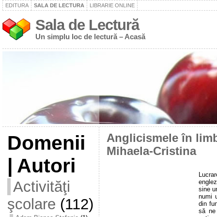
EDITURA
SALA DE LECTURA
LIBRARIE ONLINE
Sala de Lectură
Un simplu loc de lectură – Acasă
Domenii
Anglicismele în lim
Mihaela-Cristina
| Autori
Lucra
engle
Activităţi
sine u
numi u
şcolare
(112)
din fu
să ne