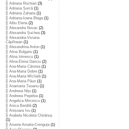
Adriana Rochian
(3)
Adriana Șurcă
(1)
Adriana Zaharia
(1)
Adriana-Ioana Blaga
(1)
Albu Elena
(2)
Alexandra Novac
(2)
Alexandra Șuchea
(3)
Alexandra-Viviana
Căpîlnean
(1)
Alexandrina Anton
(1)
Alina Bulgariu
(1)
Alina Irimescu
(1)
Alina-Elena Danciu
(2)
Ana-Maria Cârstea
(1)
Ana-Maria Dobre
(1)
Ana-Maria Mîcîială
(1)
Ana-Maria Păun
(1)
Anamaria Țeoanu
(1)
Andreea Nițu
(1)
Andreea Pepelea
(1)
Angelica Mircescu
(1)
Anica Berdilă
(2)
Anișoara Ivu
(1)
Arabela Nicoleta Chirănuș
(1)
Arsene Amalia-Crenguța
(1)