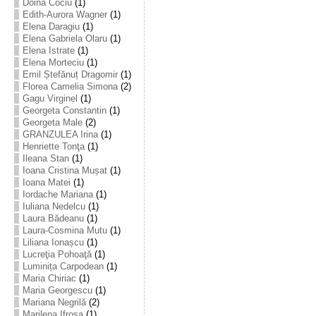
Doina Cociu
(1)
Edith-Aurora Wagner
(1)
Elena Daragiu
(1)
Elena Gabriela Olaru
(1)
Elena Istrate
(1)
Elena Morteciu
(1)
Emil Ștefănuț Dragomir
(1)
Florea Camelia Simona
(2)
Gagu Virginel
(1)
Georgeta Constantin
(1)
Georgeta Male
(2)
GRANZULEA Irina
(1)
Henriette Tonţa
(1)
Ileana Stan
(1)
Ioana Cristina Mușat
(1)
Ioana Matei
(1)
Iordache Mariana
(1)
Iuliana Nedelcu
(1)
Laura Bădeanu
(1)
Laura-Cosmina Mutu
(1)
Liliana Ionașcu
(1)
Lucreţia Pohoaţă
(1)
Luminița Carpodean
(1)
Maria Chiriac
(1)
Maria Georgescu
(1)
Mariana Negrilă
(2)
Marilena Ifrosa
(1)