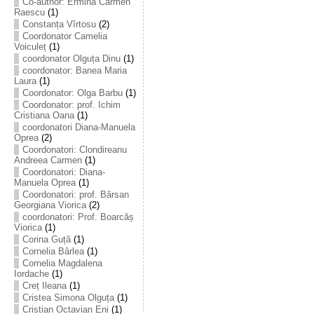
Co-author: Ermina Carmen
Raescu
(1)
Constanța Vîrtosu
(2)
Coordonator Camelia
Voiculeț
(1)
coordonator Olguța Dinu
(1)
coordonator: Banea Maria
Laura
(1)
Coordonator: Olga Barbu
(1)
Coordonator: prof. Ichim
Cristiana Oana
(1)
coordonatori Diana-Manuela
Oprea
(2)
Coordonatori: Clondireanu
Andreea Carmen
(1)
Coordonatori: Diana-
Manuela Oprea
(1)
Coordonatori: prof. Bârsan
Georgiana Viorica
(2)
coordonatori: Prof. Boarcăș
Viorica
(1)
Corina Guță
(1)
Cornelia Bârlea
(1)
Cornelia Magdalena
Iordache
(1)
Creț Ileana
(1)
Cristea Simona Olguța
(1)
Cristian Octavian Eni
(1)