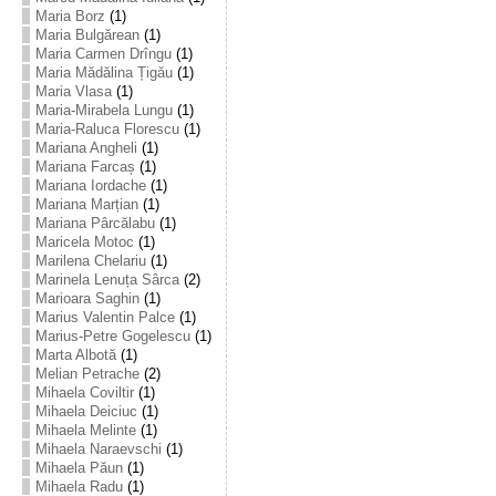
Maria Borz
(1)
Maria Bulgărean
(1)
Maria Carmen Drîngu
(1)
Maria Mădălina Țigău
(1)
Maria Vlasa
(1)
Maria-Mirabela Lungu
(1)
Maria-Raluca Florescu
(1)
Mariana Angheli
(1)
Mariana Farcaș
(1)
Mariana Iordache
(1)
Mariana Marțian
(1)
Mariana Pârcălabu
(1)
Maricela Motoc
(1)
Marilena Chelariu
(1)
Marinela Lenuța Sârca
(2)
Marioara Saghin
(1)
Marius Valentin Palce
(1)
Marius-Petre Gogelescu
(1)
Marta Albotă
(1)
Melian Petrache
(2)
Mihaela Coviltir
(1)
Mihaela Deiciuc
(1)
Mihaela Melinte
(1)
Mihaela Naraevschi
(1)
Mihaela Păun
(1)
Mihaela Radu
(1)