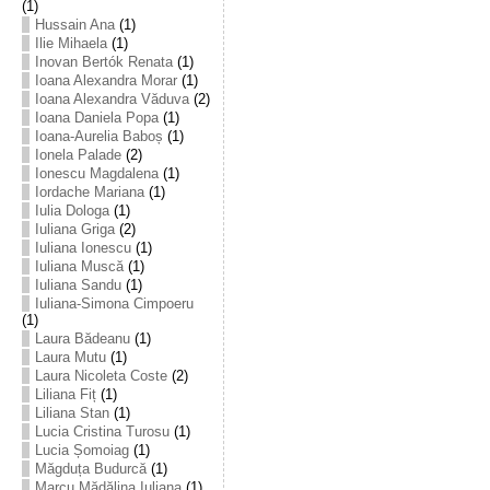
(1)
Hussain Ana
(1)
Ilie Mihaela
(1)
Inovan Bertók Renata
(1)
Ioana Alexandra Morar
(1)
Ioana Alexandra Văduva
(2)
Ioana Daniela Popa
(1)
Ioana-Aurelia Baboș
(1)
Ionela Palade
(2)
Ionescu Magdalena
(1)
Iordache Mariana
(1)
Iulia Dologa
(1)
Iuliana Griga
(2)
Iuliana Ionescu
(1)
Iuliana Muscă
(1)
Iuliana Sandu
(1)
Iuliana-Simona Cimpoeru
(1)
Laura Bădeanu
(1)
Laura Mutu
(1)
Laura Nicoleta Coste
(2)
Liliana Fiț
(1)
Liliana Stan
(1)
Lucia Cristina Turosu
(1)
Lucia Șomoiag
(1)
Măgduța Budurcă
(1)
Marcu Mădălina Iuliana
(1)