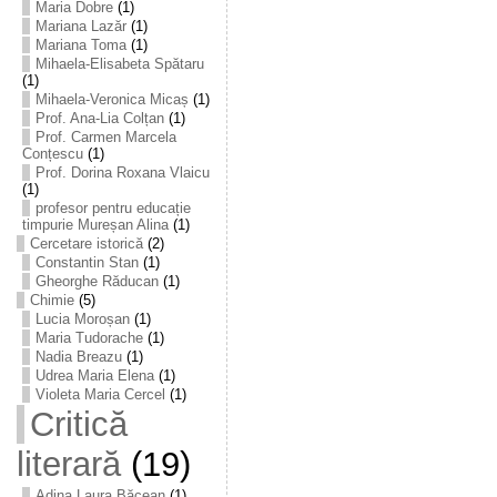
Maria Dobre
(1)
Mariana Lazăr
(1)
Mariana Toma
(1)
Mihaela-Elisabeta Spătaru
(1)
Mihaela-Veronica Micaș
(1)
Prof. Ana-Lia Colțan
(1)
Prof. Carmen Marcela
Conțescu
(1)
Prof. Dorina Roxana Vlaicu
(1)
profesor pentru educație
timpurie Mureșan Alina
(1)
Cercetare istorică
(2)
Constantin Stan
(1)
Gheorghe Răducan
(1)
Chimie
(5)
Lucia Moroșan
(1)
Maria Tudorache
(1)
Nadia Breazu
(1)
Udrea Maria Elena
(1)
Violeta Maria Cercel
(1)
Critică
literară
(19)
Adina Laura Băcean
(1)