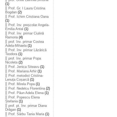
(1)
Prof. Gr. I Laura Cristina
Bogdan
(2)
Prof. Ichim Cristiana Oana
(1)
Prof. înv. preșcolar Angela-
Emilia Antal
(1)
Prof. înv. primar Ciulină
Ramona
(4)
prof. înv. primar Costea
Adela-Mihaela
(1)
Prof. înv. primar Lăzărică
Teodora
(1)
prof. înv. primar Popa
Nicoleta
(2)
Prof. Jenica Siteavu
(1)
Prof. Mariana Arhir
(1)
Prof. metodist Cristina-
Lenuța Coșarcă
(1)
Prof. Mirela Popa
(1)
Prof. Nedelcu Florentina
(2)
Prof. Păun Adela Elena
(1)
Prof. Popescu Elena
Ștefania
(1)
prof. pt. înv. primar Diana
Drăgan
(1)
Prof. Sârbu Tania Maria
(1)