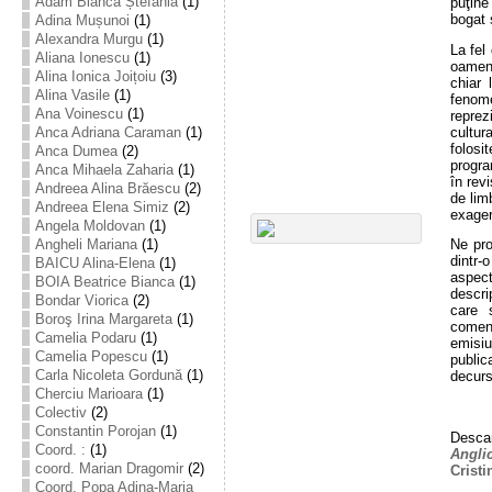
Adam Bianca Ștefania
(1)
puţine
bogat 
Adina Mușunoi
(1)
Alexandra Murgu
(1)
La fel
Aliana Ionescu
(1)
oamen
Alina Ionica Joițoiu
(3)
chiar 
Alina Vasile
(1)
fenom
Ana Voinescu
(1)
reprez
cultur
Anca Adriana Caraman
(1)
folosi
Anca Dumea
(2)
progra
Anca Mihaela Zaharia
(1)
în revi
Andreea Alina Brăescu
(2)
de lim
Andreea Elena Simiz
(2)
exager
Angela Moldovan
(1)
Angheli Mariana
(1)
Ne pro
dintr-
BAICU Alina-Elena
(1)
aspect
BOIA Beatrice Bianca
(1)
descri
Bondar Viorica
(2)
care 
Boroş Irina Margareta
(1)
comen
Camelia Podaru
(1)
emisiu
Camelia Popescu
(1)
public
Carla Nicoleta Gordună
(1)
decurs
Cherciu Marioara
(1)
Colectiv
(2)
Constantin Porojan
(1)
Desca
Coord. :
(1)
Angli
coord. Marian Dragomir
(2)
Cristi
Coord. Popa Adina-Maria