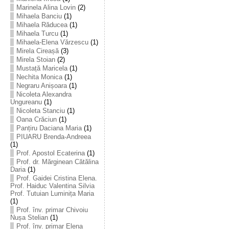
Marinela Alina Lovin
(2)
Mihaela Banciu
(1)
Mihaela Răducea
(1)
Mihaela Turcu
(1)
Mihaela-Elena Vărzescu
(1)
Mirela Cireașă
(3)
Mirela Stoian
(2)
Mustață Maricela
(1)
Nechita Monica
(1)
Negraru Anișoara
(1)
Nicoleta Alexandra
Ungureanu
(1)
Nicoleta Stanciu
(1)
Oana Crăciun
(1)
Panțiru Daciana Maria
(1)
PIUARU Brenda-Andreea
(1)
Prof. Apostol Ecaterina
(1)
Prof. dr. Mărginean Cătălina
Daria
(1)
Prof. Gaidei Cristina Elena.
Prof. Haiduc Valentina Silvia
Prof. Tutuian Luminița Maria
(1)
Prof. înv. primar Chivoiu
Nușa Stelian
(1)
Prof. înv. primar Elena