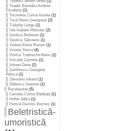
Titiana-Carmen Ioniță
(1)
Toader Berindeu Andreia
Elisabeta
(1)
Tocmelea Corina Aurelia
(1)
Tucă Maria Georgiana
(2)
Tudorița Lungu
(1)
Vali-Isabela Mărunțiș
(2)
Vasilica Brebenel
(1)
Vasilica Sălceanu
(1)
Violeta-Elena Roman
(1)
Viorela Stoica
(4)
Viorica Tudorache-Marin
(1)
Voiculeț Camelia
(1)
Voinea Dana
(2)
Zamfirescu Georgeta
Raluca
(1)
Zăvoianu Iuliana
(1)
Zlătescu Geanina
(1)
Bacalaureat
(5)
Camelia Corina Bădăuţă
(1)
Hoffer Ildikó
(1)
Petrică Dumitru Becheș
(1)
Beletristică-
umoristică