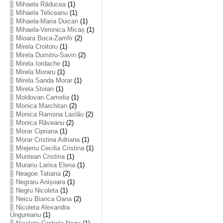
Mihaela Răducea
(1)
Mihaela Teliceanu
(1)
Mihaela-Maria Duican
(1)
Mihaela-Veronica Micaș
(1)
Mioara Boca-Zamfir
(2)
Mirela Croitoru
(1)
Mirela Dumitru-Savin
(2)
Mirela Iordache
(1)
Mirela Moraru
(1)
Mirela Sanda Morar
(1)
Mirela Stoian
(1)
Moldovan Camelia
(1)
Monica Marchitan
(2)
Monica Ramona Laslău
(2)
Monica Răveanu
(2)
Morar Cipriana
(1)
Morar Cristina Adriana
(1)
Mrejeriu Cecilia Cristina
(1)
Muntean Cristina
(1)
Murariu Larisa Elena
(1)
Neagoe Tatiana
(2)
Negraru Anișoara
(1)
Negru Nicoleta
(1)
Neicu Bianca Oana
(2)
Nicoleta Alexandra
Ungureanu
(1)