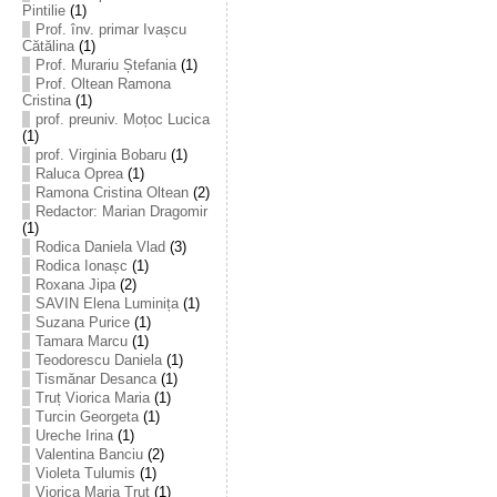
Pintilie
(1)
Prof. înv. primar Ivașcu
Cătălina
(1)
Prof. Murariu Ștefania
(1)
Prof. Oltean Ramona
Cristina
(1)
prof. preuniv. Moțoc Lucica
(1)
prof. Virginia Bobaru
(1)
Raluca Oprea
(1)
Ramona Cristina Oltean
(2)
Redactor: Marian Dragomir
(1)
Rodica Daniela Vlad
(3)
Rodica Ionașc
(1)
Roxana Jipa
(2)
SAVIN Elena Luminița
(1)
Suzana Purice
(1)
Tamara Marcu
(1)
Teodorescu Daniela
(1)
Tismănar Desanca
(1)
Truț Viorica Maria
(1)
Turcin Georgeta
(1)
Ureche Irina
(1)
Valentina Banciu
(2)
Violeta Tulumis
(1)
Viorica Maria Truț
(1)