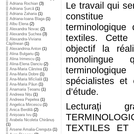
Le travail qui s
Adriana Rochian
(3)
Adriana Șurcă
(1)
constitue
Adriana Zaharia
(1)
Adriana-Ioana Blaga
(1)
Albu Elena
(2)
terminologique
Alexandra Novac
(2)
Alexandra Șuchea
(3)
textiles. Cet
Alexandra-Viviana
Căpîlnean
(1)
objectif la réal
Alexandrina Anton
(1)
Alina Bulgariu
(1)
monolingue q
Alina Irimescu
(1)
Alina-Elena Danciu
(2)
terminologique 
Ana-Maria Cârstea
(1)
Ana-Maria Dobre
(1)
spécialistes et
Ana-Maria Mîcîială
(1)
Ana-Maria Păun
(1)
d’étude.
Anamaria Țeoanu
(1)
Andreea Nițu
(1)
Andreea Pepelea
(1)
Lecturați g
Angelica Mircescu
(1)
Anica Berdilă
(2)
TERMINOLOG
Anișoara Ivu
(1)
Arabela Nicoleta Chirănuș
(1)
TEXTILES ET 
Arsene Amalia-Crenguța
(1)