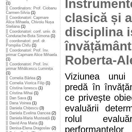
Instrument
(1)
Coordinators: Prof. Ciobanu
Carmen-Silvia
(1)
clasică și a
Coordonatori: Capmare
Alice Mihaela, Chivoiu Nușa
Steliana
(1)
disciplina i
Coordonatori: conf. univ. dr.
Condurache-Bota Simona
(1)
coordonatori: prof. dr.
învățământu
Pompilia Chifu
(1)
Coordonatori: Prof. înv.
primar Capmare Alice Mihaela
Roberta-Al
(1)
Coordonatori: Prof. înv.
primar Mihălcescu Luminița
(1)
Viziunea unui
Cornelia Bârlea
(2)
Cornelia Viorica Filip
(1)
predă în învăță
Cristina Ionescu
(1)
Cristina Mihai
(1)
ce privește obiec
Dan Sava
(1)
Dana Voinea
(1)
evaluării dete
Daniela Chițescu
(3)
Daniela Evelina Oancea
(2)
rolul evalu
Daniela-Maria Musteață
(1)
David Ana Maria
(1)
performanțelo
Denisa-Elena Dragoslav
(2)