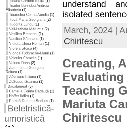
Titiana-Carmen Ioniță
(1)
understand an
Toader Berindeu Andreia
Elisabeta
(1)
isolated sentence
Tocmelea Corina Aurelia
(1)
Tucă Maria Georgiana
(2)
Tudorița Lungu
(1)
March, 2024 | A
Vali-Isabela Mărunțiș
(2)
Vasilica Brebenel
(1)
Chiritescu
Vasilica Sălceanu
(1)
Violeta-Elena Roman
(1)
Viorela Stoica
(4)
Viorica Tudorache-Marin
(1)
Voiculeț Camelia
(1)
Creating, 
Voinea Dana
(2)
Zamfirescu Georgeta
Raluca
(1)
Evaluating 
Zăvoianu Iuliana
(1)
Zlătescu Geanina
(1)
Teaching G
Bacalaureat
(5)
Camelia Corina Bădăuţă
(1)
Hoffer Ildikó
(1)
Mariuta C
Petrică Dumitru Becheș
(1)
Beletristică-
Chiritescu
umoristică