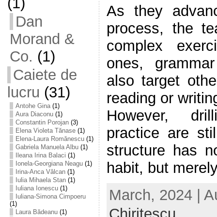
(1)
As they advanc
Dan
process, the t
Morand &
complex exerci
Co.
(1)
ones, grammar
Caiete de
also target othe
lucru
(31)
reading or writing
Antohe Gina
(1)
However, dril
Aura Diaconu
(1)
Constantin Porojan
(3)
practice are sti
Elena Violeta Tănase
(1)
Elena-Laura Romănescu
(1)
structure has n
Gabriela Manuela Albu
(1)
Ileana Irina Balaci
(1)
habit, but merely 
Ionela-Georgiana Neagu
(1)
Irina-Anca Vâlcan
(1)
Iulia Mihaela Stan
(1)
Iuliana Ionescu
(1)
March, 2024 | A
Iuliana-Simona Cimpoeru
(1)
Chiritescu
Laura Bădeanu
(1)