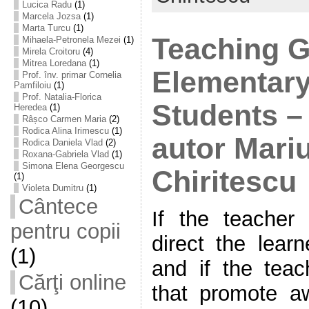
Lucica Radu
(1)
Marcela Jozsa
(1)
Marta Turcu
(1)
Teaching 
Mihaela-Petronela Mezei
(1)
Mirela Croitoru
(4)
Mitrea Loredana
(1)
Elementary
Prof. înv. primar Cornelia
Pamfiloiu
(1)
Prof. Natalia-Florica
Students –
Heredea
(1)
Râșco Carmen Maria
(2)
Rodica Alina Irimescu
(1)
autor Mari
Rodica Daniela Vlad
(2)
Roxana-Gabriela Vlad
(1)
Simona Elena Georgescu
Chiritescu
(1)
Violeta Dumitru
(1)
Cântece
If the teacher
pentru copii
direct the learn
(1)
and if the teach
Cărţi online
that promote a
(10)