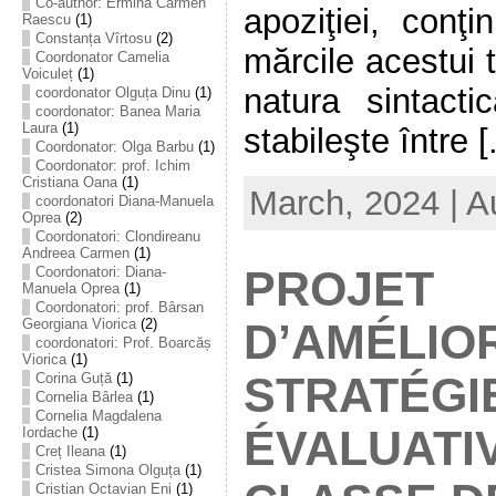
Co-author: Ermina Carmen
apoziţiei, conţin
Raescu
(1)
Constanța Vîrtosu
(2)
mărcile acestui 
Coordonator Camelia
Voiculeț
(1)
natura sintacti
coordonator Olguța Dinu
(1)
coordonator: Banea Maria
Laura
(1)
stabileşte între [.
Coordonator: Olga Barbu
(1)
Coordonator: prof. Ichim
Cristiana Oana
(1)
March, 2024 | A
coordonatori Diana-Manuela
Oprea
(2)
Coordonatori: Clondireanu
Andreea Carmen
(1)
PROJET
Coordonatori: Diana-
Manuela Oprea
(1)
Coordonatori: prof. Bârsan
Georgiana Viorica
(2)
D’AMÉLIO
coordonatori: Prof. Boarcăș
Viorica
(1)
STRATÉGI
Corina Guță
(1)
Cornelia Bârlea
(1)
Cornelia Magdalena
ÉVALUATI
Iordache
(1)
Creț Ileana
(1)
Cristea Simona Olguța
(1)
Cristian Octavian Eni
(1)