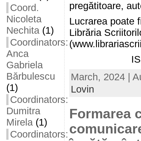
pregătitoare, au
Coord.
Nicoleta
Lucrarea poate fi
Nechita
(1)
Librăria Scriitoril
Coordinators:
(www.librariascrii
Anca
I
Gabriela
Bărbulescu
March, 2024 | A
(1)
Lovin
Coordinators:
Dumitra
Formarea c
Mirela
(1)
comunicare
Coordinators: