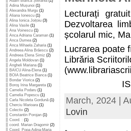
Adam Bianca Ștefania
(1)
Adina Mușunoi
(1)
Alexandra Murgu
(1)
Lecturați gratui
Aliana Ionescu
(1)
Alina Ionica Joițoiu
(3)
Dezvoltarea limb
Alina Vasile
(1)
Ana Voinescu
(1)
școlarul mic, Ma
Anca Adriana Caraman
(1)
Anca Dumea
(2)
Anca Mihaela Zaharia
(1)
Lucrarea poate fi
Andreea Alina Brăescu
(2)
Andreea Elena Simiz
(2)
Librăria Scriitoril
Angela Moldovan
(1)
Angheli Mariana
(1)
(www.librariascrii
BAICU Alina-Elena
(1)
BOIA Beatrice Bianca
(1)
Bondar Viorica
(2)
I
Boroş Irina Margareta
(1)
Camelia Podaru
(1)
Camelia Popescu
(1)
March, 2024 | A
Carla Nicoleta Gordună
(1)
Cherciu Marioara
(1)
Lovin
Colectiv
(2)
Constantin Porojan
(1)
Coord. :
(1)
coord. Marian Dragomir
(2)
Coord. Popa Adina-Maria