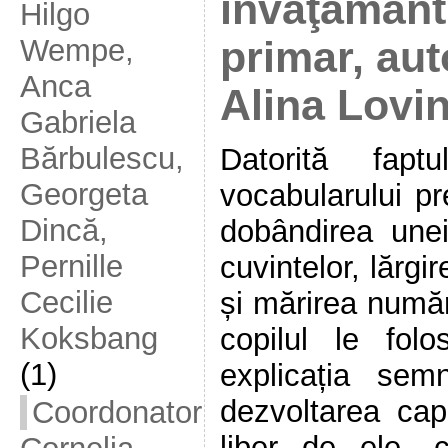
învăţământu
Hilgo
Wempe,
primar, aut
Anca
Alina Lovi
Gabriela
Bărbulescu,
Datorită fapt
Georgeta
vocabularului pr
Dincă,
dobândirea unei
Pernille
cuvintelor, lărgi
Cecilie
și mărirea număr
Koksbang
copilul le fol
(1)
explicația semni
dezvoltarea capa
Coordonator
liber de ele, 