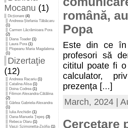
comunicare
Mocanu
(1)
română, au
Dicționare
(4)
Andreea-Ștefania Tăbăcaru
Popa
(1)
Carmen Lăcrămioara Pora
(2)
Diana Toader
(1)
Este din ce în 
Laura Pora
(1)
Plopeanu Maria Magdalena
profesori să de
(1)
Dizertaţie
cititul poate fi 
(12)
calculator, pri
Andreea Racariu
(1)
prezența [...]
Catalina Alisa
(1)
Doina Codrea
(1)
Filimon Alexandra-Cătălina
(2)
March, 2024 | A
Gârlea Gabriela-Alexandra
(1)
Iulia Anchidin
(1)
Oana-Manuela Ţepeş
(3)
Cercetare 
Rebeca Olaru
(1)
Vaszi Szimonetta-Zsófia
(1)