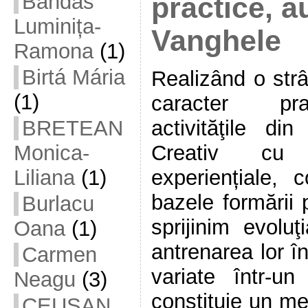
Bandas
practice, 
Luminița-
Vanghele
Ramona
(1)
Birtá Mária
Realizând o str
(1)
caracter prac
activităţile di
BRETEAN
Creativ cu 
Monica-
experiențiale,
Liliana
(1)
bazele formării p
Burlacu
sprijinim evoluţ
Oana
(1)
antrenarea lor în
Carmen
variate într-u
Neagu
(3)
constituie un me
CEUȘAN