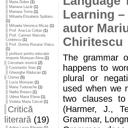
Language 
Maria Dobre
(1)
Mariana Lazăr
(1)
Learning –
Mariana Toma
(1)
Mihaela-Elisabeta Spătaru
(1)
autor Mari
Mihaela-Veronica Micaș
(1)
Prof. Ana-Lia Colțan
(1)
Prof. Carmen Marcela
Chiritescu
Conțescu
(1)
Prof. Dorina Roxana Vlaicu
(1)
profesor pentru educație
The grammar o
timpurie Mureșan Alina
(1)
Cercetare istorică
(2)
happens to wo
Constantin Stan
(1)
Gheorghe Răducan
(1)
plural or negat
Chimie
(5)
Lucia Moroșan
(1)
used when we m
Maria Tudorache
(1)
Nadia Breazu
(1)
two clauses t
Udrea Maria Elena
(1)
Violeta Maria Cercel
(1)
(Harmer, J., T
Critică
Grammar, Longma
literară
(19)
Adina Laura Băcean
(1)