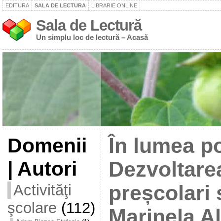
EDITURA
SALA DE LECTURA
LIBRARIE ONLINE
Sala de Lectură
Un simplu loc de lectură – Acasă
Domenii
În lumea po
| Autori
Dezvoltarea
Activităţi
preșcolari 
şcolare
(112)
Marinela A