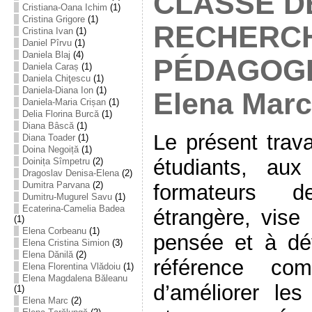
CLASSE DE
Cristiana-Oana Ichim
(1)
Cristina Grigore
(1)
RECHERC
Cristina Ivan
(1)
Daniel Pîrvu
(1)
Daniela Blaj
(4)
PÉDAGOGIQ
Daniela Caraș
(1)
Daniela Chiţescu
(1)
Daniela-Diana Ion
(1)
Elena Marc
Daniela-Maria Crișan
(1)
Delia Florina Burcă
(1)
Diana Bâscă
(1)
Le présent trava
Diana Toader
(1)
Doina Negoiță
(1)
étudiants, au
Doinița Sîmpetru
(2)
Dragoslav Denisa-Elena
(2)
Dumitra Parvana
(2)
formateurs d
Dumitru-Mugurel Savu
(1)
Ecaterina-Camelia Badea
étrangère, vise 
(1)
Elena Corbeanu
(1)
pensée et à dé
Elena Cristina Simion
(3)
Elena Dănilă
(2)
référence c
Elena Florentina Vlădoiu
(1)
Elena Magdalena Băleanu
d’améliorer les
(1)
Elena Marc
(2)