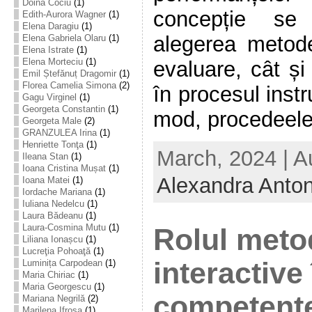
Doina Cociu
(1)
concepție se
Edith-Aurora Wagner
(1)
Elena Daragiu
(1)
alegerea metode
Elena Gabriela Olaru
(1)
Elena Istrate
(1)
Elena Morteciu
(1)
evaluare, cât și
Emil Ștefănuț Dragomir
(1)
Florea Camelia Simona
(2)
în procesul instr
Gagu Virginel
(1)
Georgeta Constantin
(1)
mod, procedeele 
Georgeta Male
(2)
GRANZULEA Irina
(1)
Henriette Tonţa
(1)
March, 2024 | A
Ileana Stan
(1)
Ioana Cristina Mușat
(1)
Alexandra Anto
Ioana Matei
(1)
Iordache Mariana
(1)
Iuliana Nedelcu
(1)
Laura Bădeanu
(1)
Laura-Cosmina Mutu
(1)
Rolul meto
Liliana Ionașcu
(1)
Lucreţia Pohoaţă
(1)
interactive
Luminița Carpodean
(1)
Maria Chiriac
(1)
Maria Georgescu
(1)
competențe
Mariana Negrilă
(2)
Marilena Ifrosa
(1)