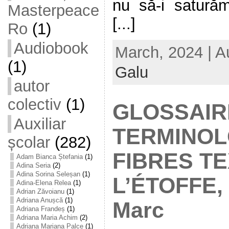
nu să-i saturăm
Masterpeace
[...]
Ro
(1)
Audiobook
March, 2024 | A
(1)
Galu
autor
colectiv
(1)
GLOSSAIR
Auxiliar
TERMINOL
școlar
(282)
FIBRES TE
Adam Bianca Ștefania
(1)
Adina Seria
(2)
Adina Sorina Seleșan
(1)
L’ÉTOFFE, 
Adina-Elena Relea
(1)
Adrian Zăvoianu
(1)
Adriana Anușcă
(1)
Marc
Adriana Frandeș
(1)
Adriana Maria Achim
(2)
Adriana Mariana Palce
(1)