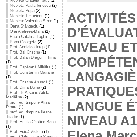
Nicoleta Grațiela Nagy
(1)
Nicoleta Paula Ionescu
(2)
Nicoleta Popa
(2)
ACTIVITÉS
Nicoleta Tecucianu
(1)
Nicoleta-Valentina Stroe
(1)
Oana Stângaciu
(1)
D’ÉVALUA
Olar Andreea-Maria
(1)
Paula Cătălina Loghin
(1)
Popa Georgeta
(2)
NIVEAU E
Prof. Adelaida Iorga
(1)
Prof. Bal Cristina
(1)
COMPÉTE
Prof. Bălan Dragomir Irina
(1)
Prof. Căpățână Mihăiță
(1)
LANGAGIÈ
Prof. Constantin Mariana
(1)
Prof. Cristina Anușcă
(1)
PRATIQUE
Prof. Dima Doina
(2)
Prof. dr. Arsenie Adela
Mădălina
(2)
LANGUE É
prof. ed. timpurie Alisa
Pioară
(1)
prof. ed. timpurie Ileana
NIVEAU A1-
Toader
(1)
Prof. Emilia-Cristina Banu
(1)
Elena Marc
Prof. Fuică Violeta
(1)
prof. Ghile Lavinia-Simona