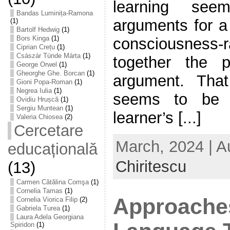
learning see
Bandas Luminița-Ramona
arguments for a
(1)
Bartolf Hedwig
(1)
Bors Kinga
(1)
consciousnes
Ciprian Crețu
(1)
Császár Tünde Márta
(1)
together the pa
George Orwel
(1)
Gheorghe Ghe. Borcan
(1)
argument. That
Gioni Popa-Roman
(1)
Negrea Iulia
(1)
seems to be 
Ovidiu Hrușcă
(1)
Sergiu Muntean
(1)
learner’s [...]
Valeria Chiosea
(2)
Cercetare
March, 2024 | A
educațională
Chiritescu
(13)
Carmen Cătălina Comşa
(1)
Cornelia Tamas
(1)
Approaches
Cornelia Viorica Filip
(2)
Gabriela Turea
(1)
Laura Adela Georgiana
Spiridon
(1)