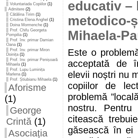
educativ – 
Voluntariada Copiilor
(1)
Admitere
(2)
Cătălina Tirim
(1)
metodico-șt
Cristina Elena Anghel
(1)
Doina Mormenche
(1)
Prof. Chifu Georgeta
Mihaela-Pa
Pompilia
(1)
Prof. înv. primar Damian
Oana
(1)
Este o problem
Prof. înv. primar Miron
Doinița
(1)
Prof. înv. primar Penișoară
acceptată de î
Mihaela
(1)
Prof. Lupu Luminița
elevii noștri nu 
Marlena
(1)
Prof. Știubianu Mihaela
(1)
copiilor de le
Aforisme
problemă ”locală
(1)
nostru. Pentru
George
citească trebui
Crintă
(1)
găsească în ei o
Asociația