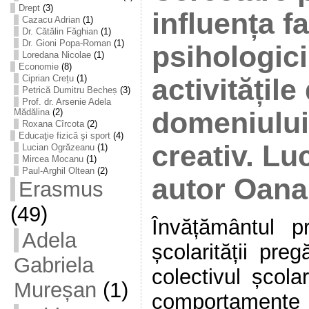
Drept
(3)
influența fa
Cazacu Adrian
(1)
Dr. Cătălin Făghian
(1)
Dr. Gioni Popa-Roman
(1)
psihologici
Loredana Nicolae
(1)
Economie
(8)
Ciprian Crețu
(1)
activitățile
Petrică Dumitru Becheș
(3)
Prof. dr. Arsenie Adela
Mădălina
(2)
domeniului 
Roxana Cîrcota
(2)
Educaţie fizică şi sport
(4)
creativ. Luc
Lucian Ogrăzeanu
(1)
Mircea Mocanu
(1)
Paul-Arghil Oltean
(2)
autor Oana
Erasmus
(49)
Învățământul p
Adela
școlarității preg
Gabriela
colectivul școla
Mureșan
(1)
comportamente ș