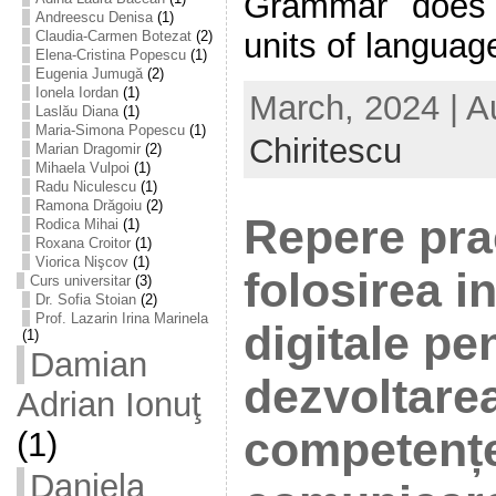
Grammar does 
Andreescu Denisa
(1)
units of languag
Claudia-Carmen Botezat
(2)
Elena-Cristina Popescu
(1)
Eugenia Jumugă
(2)
Ionela Iordan
(1)
March, 2024 | A
Laslău Diana
(1)
Maria-Simona Popescu
(1)
Chiritescu
Marian Dragomir
(2)
Mihaela Vulpoi
(1)
Radu Niculescu
(1)
Ramona Drăgoiu
(2)
Repere prac
Rodica Mihai
(1)
Roxana Croitor
(1)
Viorica Nişcov
(1)
folosirea i
Curs universitar
(3)
Dr. Sofia Stoian
(2)
Prof. Lazarin Irina Marinela
digitale pe
(1)
Damian
dezvoltare
Adrian Ionuţ
competențe
(1)
Daniela