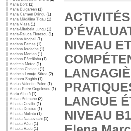
Maria Borz
(1)
Maria Bulgărean
(1)
ACTIVITÉS
Maria Carmen Drîngu
(1)
Maria Mădălina Țigău
(1)
Maria Vlasa
(1)
D’ÉVALUA
Maria-Mirabela Lungu
(1)
Maria-Raluca Florescu
(1)
Mariana Angheli
(1)
NIVEAU E
Mariana Farcaș
(1)
Mariana Iordache
(1)
Mariana Marțian
(1)
COMPÉTE
Mariana Pârcălabu
(1)
Maricela Motoc
(1)
LANGAGIÈ
Marilena Chelariu
(1)
Marinela Lenuța Sârca
(2)
Marioara Saghin
(1)
PRATIQUE
Marius Valentin Palce
(1)
Marius-Petre Gogelescu
(1)
Marta Albotă
(1)
LANGUE É
Melian Petrache
(2)
Mihaela Coviltir
(1)
Mihaela Deiciuc
(1)
NIVEAU B1-
Mihaela Melinte
(1)
Mihaela Naraevschi
(1)
Mihaela Păun
(1)
Elena Marc
Mihaela Radu
(1)