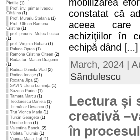
mobilizarea efor
Pintilie
(1)
Prof. înv. primar Ivașcu
constatat că ad
Cătălina
(1)
Prof. Murariu Ștefania
(1)
aceea care p
Prof. Oltean Ramona
Cristina
(1)
achiziţiilor în 
prof. preuniv. Moțoc Lucica
(1)
prof. Virginia Bobaru
(1)
echipă dȃnd [...]
Raluca Oprea
(1)
Ramona Cristina Oltean
(2)
Redactor: Marian Dragomir
March, 2024 | A
(1)
Rodica Daniela Vlad
(3)
Săndulescu
Rodica Ionașc
(1)
Roxana Jipa
(2)
SAVIN Elena Luminița
(1)
Suzana Purice
(1)
Tamara Marcu
(1)
Lectura și 
Teodorescu Daniela
(1)
Tismănar Desanca
(1)
creativă –v
Truț Viorica Maria
(1)
Turcin Georgeta
(1)
Ureche Irina
(1)
în procesul
Valentina Banciu
(2)
Violeta Tulumis
(1)
Viorica Maria Truț
(1)