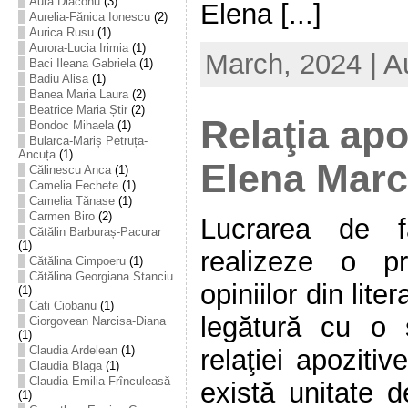
Aura Diaconu
(3)
Elena [...]
Aurelia-Fănica Ionescu
(2)
Aurica Rusu
(1)
Aurora-Lucia Irimia
(1)
March, 2024 | A
Baci Ileana Gabriela
(1)
Badiu Alisa
(1)
Banea Maria Laura
(2)
Beatrice Maria Știr
(2)
Relaţia apo
Bondoc Mihaela
(1)
Bularca-Mariș Petruța-
Ancuța
(1)
Elena Marc
Călinescu Anca
(1)
Camelia Fechete
(1)
Camelia Tănase
(1)
Carmen Biro
(2)
Lucrarea de f
Cătălin Barburaș-Pacurar
(1)
realizeze o pr
Cătălina Cimpoeru
(1)
Cătălina Georgiana Stanciu
opiniilor din lite
(1)
Cati Ciobanu
(1)
legătură cu o 
Ciorgovean Narcisa-Diana
(1)
Claudia Ardelean
(1)
relaţiei apozitiv
Claudia Blaga
(1)
Claudia-Emilia Frînculeasă
există unitate d
(1)