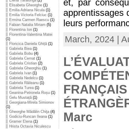
et, par conséqu
Elena Țarălungă
(2)
Elisabeta Gheorghe
(1)
apprentissages d
Emilia Adriana Nicula
(1)
Emilia Victoria Felciuc
(1)
Ermina Carmen Raescu
(1)
leurs performanc
Fabian Natalia Miriam
(5)
Florentina Ion
(1)
Florentina-Valentina Matei
March, 2024 | A
(1)
Floricica Daniela Ghiță
(1)
Gabriela Biea
(1)
Gabriela Bobu
(4)
L’ÉVALUA
Gabriela Cernat
(1)
Gabriela Cristian
(2)
Gabriela Gheorghiu
(1)
COMPÉTE
Gabriela Ivan
(1)
Gabriela Nedelcu
(1)
Gabriela Răileanu
(1)
FRANÇAIS
Gabriela Turea
(1)
Geanina-Petronela Roșu
(1)
Gelu Mustață
(1)
ÉTRANGÈRE
Georgiana-Mirela Simionov
(1)
Gheorghe Mădălin Chiţa
(4)
Marc
Godiciu-Runcan Ileana
(1)
Gramer Elena
(1)
Hrista Octavia Niculescu