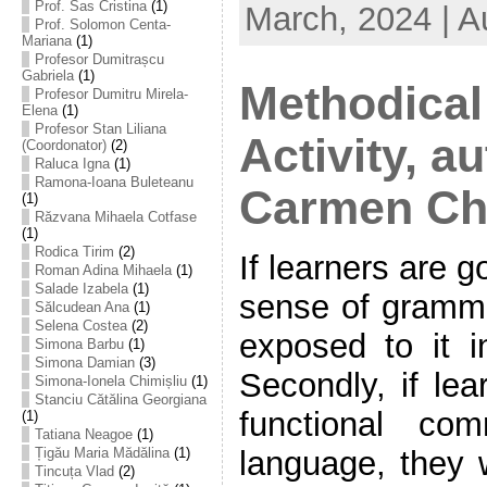
Prof. Sas Cristina
(1)
March, 2024 | A
Prof. Solomon Centa-
Mariana
(1)
Profesor Dumitrașcu
Gabriela
(1)
Methodical
Profesor Dumitru Mirela-
Elena
(1)
Profesor Stan Liliana
Activity, a
(Coordonator)
(2)
Raluca Igna
(1)
Ramona-Ioana Buleteanu
Carmen Chi
(1)
Răzvana Mihaela Cotfase
(1)
Rodica Tirim
(2)
If learners are 
Roman Adina Mihaela
(1)
Salade Izabela
(1)
sense of gramma
Sălcudean Ana
(1)
Selena Costea
(2)
exposed to it i
Simona Barbu
(1)
Simona Damian
(3)
Secondly, if lea
Simona-Ionela Chimișliu
(1)
Stanciu Cătălina Georgiana
functional c
(1)
Tatiana Neagoe
(1)
Țigău Maria Mădălina
(1)
language, they w
Tincuța Vlad
(2)