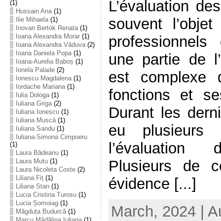
L’évaluation des
(1)
Hussain Ana
(1)
souvent l’objet
Ilie Mihaela
(1)
Inovan Bertók Renata
(1)
Ioana Alexandra Morar
(1)
professionnels 
Ioana Alexandra Văduva
(2)
Ioana Daniela Popa
(1)
une partie de l
Ioana-Aurelia Baboș
(1)
Ionela Palade
(2)
est complexe 
Ionescu Magdalena
(1)
Iordache Mariana
(1)
fonctions et se
Iulia Dologa
(1)
Iuliana Griga
(2)
Durant les derni
Iuliana Ionescu
(1)
Iuliana Muscă
(1)
eu plusieurs 
Iuliana Sandu
(1)
Iuliana-Simona Cimpoeru
l’évaluation 
(1)
Laura Bădeanu
(1)
Laura Mutu
(1)
Plusieurs de c
Laura Nicoleta Coste
(2)
Liliana Fiț
(1)
évidence [...]
Liliana Stan
(1)
Lucia Cristina Turosu
(1)
Lucia Șomoiag
(1)
March, 2024 | A
Măgduța Budurcă
(1)
Marcu Mădălina Iuliana
(1)