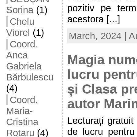
pozitiv pe ter
Sorina
(1)
acestora [...]
Chelu
Viorel
(1)
March, 2024 | A
Coord.
Anca
Magia nume
Gabriela
lucru pent
Bărbulescu
și Clasa pr
(4)
Coord.
autor Marin
Maria-
Lecturați gratui
Cristina
de lucru pentr
Rotaru
(4)