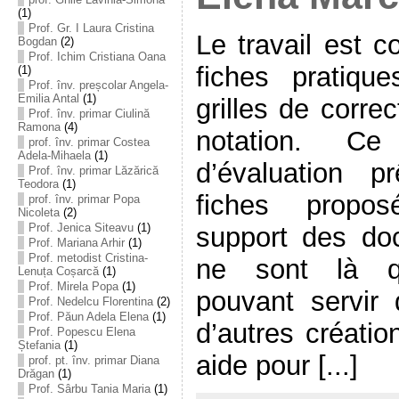
(1)
Prof. Gr. I Laura Cristina
Le travail est c
Bogdan
(2)
Prof. Ichim Cristiana Oana
fiches pratiq
(1)
Prof. înv. preșcolar Angela-
Emilia Antal
(1)
grilles de corre
Prof. înv. primar Ciulină
Ramona
(4)
notation. C
prof. înv. primar Costea
Adela-Mihaela
(1)
d’évaluation p
Prof. înv. primar Lăzărică
Teodora
(1)
fiches propo
prof. înv. primar Popa
Nicoleta
(2)
Prof. Jenica Siteavu
(1)
support des do
Prof. Mariana Arhir
(1)
Prof. metodist Cristina-
ne sont là qu
Lenuța Coșarcă
(1)
Prof. Mirela Popa
(1)
pouvant servir
Prof. Nedelcu Florentina
(2)
Prof. Păun Adela Elena
(1)
d’autres créatio
Prof. Popescu Elena
Ștefania
(1)
aide pour [...]
prof. pt. înv. primar Diana
Drăgan
(1)
Prof. Sârbu Tania Maria
(1)