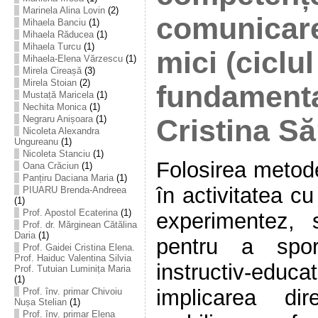
Marinela Alina Lovin
(2)
comunicare 
Mihaela Banciu
(1)
Mihaela Răducea
(1)
Mihaela Turcu
(1)
mici (ciclul
Mihaela-Elena Vărzescu
(1)
Mirela Cireașă
(3)
Mirela Stoian
(2)
fundamenta
Mustață Maricela
(1)
Nechita Monica
(1)
Negraru Anișoara
(1)
Cristina S
Nicoleta Alexandra
Ungureanu
(1)
Nicoleta Stanciu
(1)
Folosirea metode
Oana Crăciun
(1)
Panțiru Daciana Maria
(1)
în activitatea c
PIUARU Brenda-Andreea
(1)
Prof. Apostol Ecaterina
(1)
experimentez, 
Prof. dr. Mărginean Cătălina
Daria
(1)
pentru a spori 
Prof. Gaidei Cristina Elena.
Prof. Haiduc Valentina Silvia
instructiv-educ
Prof. Tutuian Luminița Maria
(1)
implicarea di
Prof. înv. primar Chivoiu
Nușa Stelian
(1)
Prof. înv. primar Elena