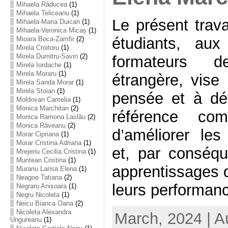
Mihaela Răducea
(1)
Mihaela Teliceanu
(1)
Le présent trava
Mihaela-Maria Duican
(1)
Mihaela-Veronica Micaș
(1)
étudiants, au
Mioara Boca-Zamfir
(2)
Mirela Croitoru
(1)
Mirela Dumitru-Savin
(2)
formateurs d
Mirela Iordache
(1)
Mirela Moraru
(1)
étrangère, vise 
Mirela Sanda Morar
(1)
Mirela Stoian
(1)
pensée et à dé
Moldovan Camelia
(1)
Monica Marchitan
(2)
référence c
Monica Ramona Laslău
(2)
Monica Răveanu
(2)
d’améliorer les
Morar Cipriana
(1)
Morar Cristina Adriana
(1)
et, par conséqu
Mrejeriu Cecilia Cristina
(1)
Muntean Cristina
(1)
apprentissages d
Murariu Larisa Elena
(1)
Neagoe Tatiana
(2)
leurs performan
Negraru Anișoara
(1)
Negru Nicoleta
(1)
Neicu Bianca Oana
(2)
Nicoleta Alexandra
March, 2024 | A
Ungureanu
(1)