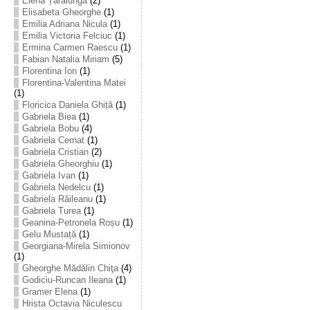
Elena Țarălungă
(2)
Elisabeta Gheorghe
(1)
Emilia Adriana Nicula
(1)
Emilia Victoria Felciuc
(1)
Ermina Carmen Raescu
(1)
Fabian Natalia Miriam
(5)
Florentina Ion
(1)
Florentina-Valentina Matei
(1)
Floricica Daniela Ghiță
(1)
Gabriela Biea
(1)
Gabriela Bobu
(4)
Gabriela Cernat
(1)
Gabriela Cristian
(2)
Gabriela Gheorghiu
(1)
Gabriela Ivan
(1)
Gabriela Nedelcu
(1)
Gabriela Răileanu
(1)
Gabriela Turea
(1)
Geanina-Petronela Roșu
(1)
Gelu Mustață
(1)
Georgiana-Mirela Simionov
(1)
Gheorghe Mădălin Chiţa
(4)
Godiciu-Runcan Ileana
(1)
Gramer Elena
(1)
Hrista Octavia Niculescu