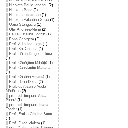
Nicoleta Grațiela Nagy
(1)
Nicoleta Paula Ionescu
(2)
Nicoleta Popa
(2)
Nicoleta Tecucianu
(1)
Nicoleta-Valentina Stroe
(1)
Oana Stângaciu
(1)
Olar Andreea-Maria
(1)
Paula Cătălina Loghin
(1)
Popa Georgeta
(2)
Prof. Adelaida Iorga
(1)
Prof. Bal Cristina
(1)
Prof. Bălan Dragomir Irina
(1)
Prof. Căpățână Mihăiță
(1)
Prof. Constantin Mariana
(1)
Prof. Cristina Anușcă
(1)
Prof. Dima Doina
(2)
Prof. dr. Arsenie Adela
Mădălina
(2)
prof. ed. timpurie Alisa
Pioară
(1)
prof. ed. timpurie Ileana
Toader
(1)
Prof. Emilia-Cristina Banu
(1)
Prof. Fuică Violeta
(1)
prof. Ghile Lavinia-Simona