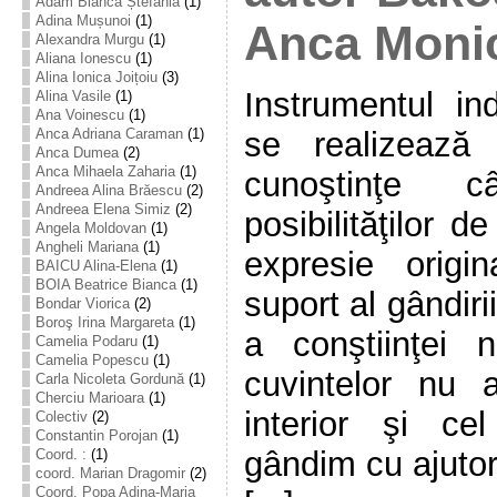
Adam Bianca Ștefania
(1)
Adina Mușunoi
(1)
Anca Moni
Alexandra Murgu
(1)
Aliana Ionescu
(1)
Alina Ionica Joițoiu
(3)
Instrumentul ind
Alina Vasile
(1)
Ana Voinescu
(1)
se realizează
Anca Adriana Caraman
(1)
Anca Dumea
(2)
Anca Mihaela Zaharia
(1)
cunoştinţe c
Andreea Alina Brăescu
(2)
Andreea Elena Simiz
(2)
posibilităţilor d
Angela Moldovan
(1)
Angheli Mariana
(1)
expresie origi
BAICU Alina-Elena
(1)
BOIA Beatrice Bianca
(1)
suport al gândiri
Bondar Viorica
(2)
Boroş Irina Margareta
(1)
a conştiinţei n
Camelia Podaru
(1)
Camelia Popescu
(1)
cuvintelor nu a
Carla Nicoleta Gordună
(1)
Cherciu Marioara
(1)
interior şi ce
Colectiv
(2)
Constantin Porojan
(1)
gândim cu ajutoru
Coord. :
(1)
coord. Marian Dragomir
(2)
Coord. Popa Adina-Maria