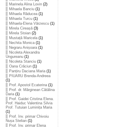
Marinela Alina Lovin
(2)
Mihaela Banciu
(1)
Mihaela Răducea
(1)
Mihaela Turcu
(1)
Mihaela-Elena Vărzescu
(1)
Mirela Cireașă
(3)
Mirela Stoian
(2)
Mustață Maricela
(1)
Nechita Monica
(1)
Negraru Anișoara
(1)
Nicoleta Alexandra
Ungureanu
(1)
Nicoleta Stanciu
(1)
Oana Crăciun
(1)
Panțiru Daciana Maria
(1)
PIUARU Brenda-Andreea
(1)
Prof. Apostol Ecaterina
(1)
Prof. dr. Mărginean Cătălina
Daria
(1)
Prof. Gaidei Cristina Elena.
Prof. Haiduc Valentina Silvia
Prof. Tutuian Luminița Maria
(1)
Prof. înv. primar Chivoiu
Nușa Stelian
(1)
Prof. înv. primar Elena