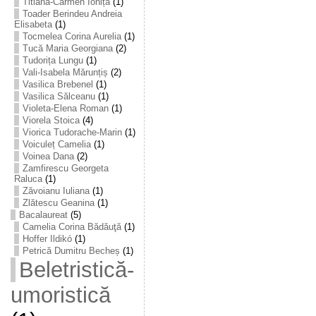
Titiana-Carmen Ioniță
(1)
Toader Berindeu Andreia
Elisabeta
(1)
Tocmelea Corina Aurelia
(1)
Tucă Maria Georgiana
(2)
Tudorița Lungu
(1)
Vali-Isabela Mărunțiș
(2)
Vasilica Brebenel
(1)
Vasilica Sălceanu
(1)
Violeta-Elena Roman
(1)
Viorela Stoica
(4)
Viorica Tudorache-Marin
(1)
Voiculeț Camelia
(1)
Voinea Dana
(2)
Zamfirescu Georgeta
Raluca
(1)
Zăvoianu Iuliana
(1)
Zlătescu Geanina
(1)
Bacalaureat
(5)
Camelia Corina Bădăuţă
(1)
Hoffer Ildikó
(1)
Petrică Dumitru Becheș
(1)
Beletristică-
umoristică