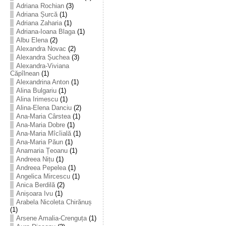
Adriana Rochian
(3)
Adriana Șurcă
(1)
Adriana Zaharia
(1)
Adriana-Ioana Blaga
(1)
Albu Elena
(2)
Alexandra Novac
(2)
Alexandra Șuchea
(3)
Alexandra-Viviana
Căpîlnean
(1)
Alexandrina Anton
(1)
Alina Bulgariu
(1)
Alina Irimescu
(1)
Alina-Elena Danciu
(2)
Ana-Maria Cârstea
(1)
Ana-Maria Dobre
(1)
Ana-Maria Mîcîială
(1)
Ana-Maria Păun
(1)
Anamaria Țeoanu
(1)
Andreea Nițu
(1)
Andreea Pepelea
(1)
Angelica Mircescu
(1)
Anica Berdilă
(2)
Anișoara Ivu
(1)
Arabela Nicoleta Chirănuș
(1)
Arsene Amalia-Crenguța
(1)