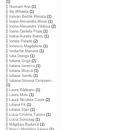
(1)
Hussain Ana
(1)
Ilie Mihaela
(1)
Inovan Bertók Renata
(1)
Ioana Alexandra Morar
(1)
Ioana Alexandra Văduva
(2)
Ioana Daniela Popa
(1)
Ioana-Aurelia Baboș
(1)
Ionela Palade
(2)
Ionescu Magdalena
(1)
Iordache Mariana
(1)
Iulia Dologa
(1)
Iuliana Griga
(2)
Iuliana Ionescu
(1)
Iuliana Muscă
(1)
Iuliana Sandu
(1)
Iuliana-Simona Cimpoeru
(1)
Laura Bădeanu
(1)
Laura Mutu
(1)
Laura Nicoleta Coste
(2)
Liliana Fiț
(1)
Liliana Stan
(1)
Lucia Cristina Turosu
(1)
Lucia Șomoiag
(1)
Măgduța Budurcă
(1)
Marcu Mădălina Iuliana
(1)