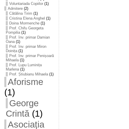
Voluntariada Copiilor
(1)
Admitere
(2)
Cătălina Tirim
(1)
Cristina Elena Anghel
(1)
Doina Mormenche
(1)
Prof. Chifu Georgeta
Pompilia
(1)
Prof. înv. primar Damian
Oana
(1)
Prof. înv. primar Miron
Doinița
(1)
Prof. înv. primar Penișoară
Mihaela
(1)
Prof. Lupu Luminița
Marlena
(1)
Prof. Știubianu Mihaela
(1)
Aforisme
(1)
George
Crintă
(1)
Asociația