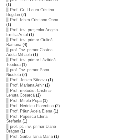
(1)
Prof. Gr. I Laura Cristina
Bogdan
(2)
Prof. Ichim Cristiana Oana
(1)
Prof. înv. preșcolar Angela-
Emilia Antal
(1)
Prof. înv. primar Ciulină
Ramona
(4)
prof. înv. primar Costea
Adela-Mihaela
(1)
Prof. înv. primar Lăzărică
Teodora
(1)
prof. înv. primar Popa
Nicoleta
(2)
Prof. Jenica Siteavu
(1)
Prof. Mariana Arhir
(1)
Prof. metodist Cristina-
Lenuța Coșarcă
(1)
Prof. Mirela Popa
(1)
Prof. Nedelcu Florentina
(2)
Prof. Păun Adela Elena
(1)
Prof. Popescu Elena
Ștefania
(1)
prof. pt. înv. primar Diana
Drăgan
(1)
Prof. Sârbu Tania Maria
(1)