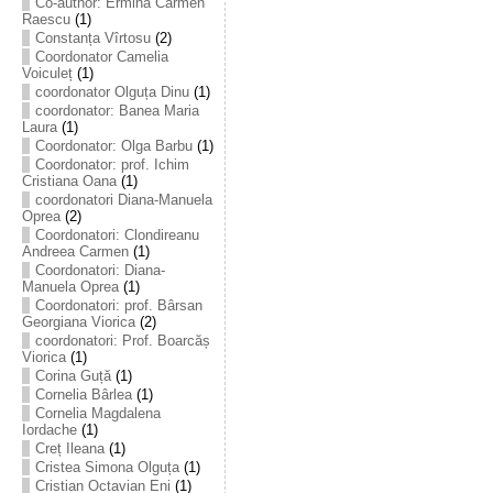
Co-author: Ermina Carmen
Raescu
(1)
Constanța Vîrtosu
(2)
Coordonator Camelia
Voiculeț
(1)
coordonator Olguța Dinu
(1)
coordonator: Banea Maria
Laura
(1)
Coordonator: Olga Barbu
(1)
Coordonator: prof. Ichim
Cristiana Oana
(1)
coordonatori Diana-Manuela
Oprea
(2)
Coordonatori: Clondireanu
Andreea Carmen
(1)
Coordonatori: Diana-
Manuela Oprea
(1)
Coordonatori: prof. Bârsan
Georgiana Viorica
(2)
coordonatori: Prof. Boarcăș
Viorica
(1)
Corina Guță
(1)
Cornelia Bârlea
(1)
Cornelia Magdalena
Iordache
(1)
Creț Ileana
(1)
Cristea Simona Olguța
(1)
Cristian Octavian Eni
(1)