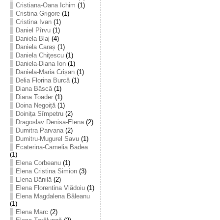
Cristiana-Oana Ichim
(1)
Cristina Grigore
(1)
Cristina Ivan
(1)
Daniel Pîrvu
(1)
Daniela Blaj
(4)
Daniela Caraș
(1)
Daniela Chiţescu
(1)
Daniela-Diana Ion
(1)
Daniela-Maria Crișan
(1)
Delia Florina Burcă
(1)
Diana Bâscă
(1)
Diana Toader
(1)
Doina Negoiță
(1)
Doinița Sîmpetru
(2)
Dragoslav Denisa-Elena
(2)
Dumitra Parvana
(2)
Dumitru-Mugurel Savu
(1)
Ecaterina-Camelia Badea
(1)
Elena Corbeanu
(1)
Elena Cristina Simion
(3)
Elena Dănilă
(2)
Elena Florentina Vlădoiu
(1)
Elena Magdalena Băleanu
(1)
Elena Marc
(2)