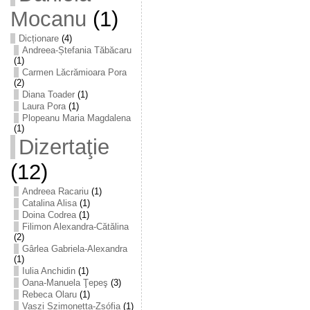
Mocanu
(1)
Dicționare
(4)
Andreea-Ștefania Tăbăcaru
(1)
Carmen Lăcrămioara Pora
(2)
Diana Toader
(1)
Laura Pora
(1)
Plopeanu Maria Magdalena
(1)
Dizertaţie
(12)
Andreea Racariu
(1)
Catalina Alisa
(1)
Doina Codrea
(1)
Filimon Alexandra-Cătălina
(2)
Gârlea Gabriela-Alexandra
(1)
Iulia Anchidin
(1)
Oana-Manuela Ţepeş
(3)
Rebeca Olaru
(1)
Vaszi Szimonetta-Zsófia
(1)