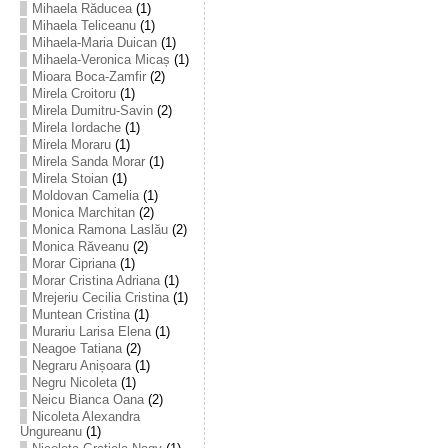
Mihaela Răducea
(1)
Mihaela Teliceanu
(1)
Mihaela-Maria Duican
(1)
Mihaela-Veronica Micaș
(1)
Mioara Boca-Zamfir
(2)
Mirela Croitoru
(1)
Mirela Dumitru-Savin
(2)
Mirela Iordache
(1)
Mirela Moraru
(1)
Mirela Sanda Morar
(1)
Mirela Stoian
(1)
Moldovan Camelia
(1)
Monica Marchitan
(2)
Monica Ramona Laslău
(2)
Monica Răveanu
(2)
Morar Cipriana
(1)
Morar Cristina Adriana
(1)
Mrejeriu Cecilia Cristina
(1)
Muntean Cristina
(1)
Murariu Larisa Elena
(1)
Neagoe Tatiana
(2)
Negraru Anișoara
(1)
Negru Nicoleta
(1)
Neicu Bianca Oana
(2)
Nicoleta Alexandra
Ungureanu
(1)