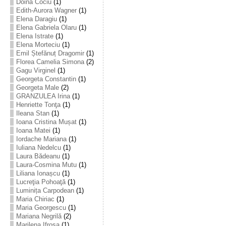
Doina Cociu
(1)
Edith-Aurora Wagner
(1)
Elena Daragiu
(1)
Elena Gabriela Olaru
(1)
Elena Istrate
(1)
Elena Morteciu
(1)
Emil Ștefănuț Dragomir
(1)
Florea Camelia Simona
(2)
Gagu Virginel
(1)
Georgeta Constantin
(1)
Georgeta Male
(2)
GRANZULEA Irina
(1)
Henriette Tonţa
(1)
Ileana Stan
(1)
Ioana Cristina Mușat
(1)
Ioana Matei
(1)
Iordache Mariana
(1)
Iuliana Nedelcu
(1)
Laura Bădeanu
(1)
Laura-Cosmina Mutu
(1)
Liliana Ionașcu
(1)
Lucreţia Pohoaţă
(1)
Luminița Carpodean
(1)
Maria Chiriac
(1)
Maria Georgescu
(1)
Mariana Negrilă
(2)
Marilena Ifrosa
(1)