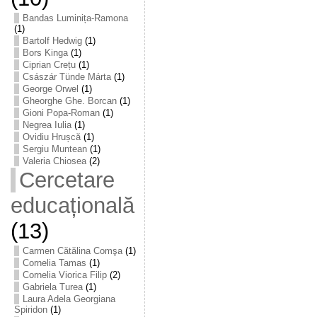
Bandas Luminița-Ramona
(1)
Bartolf Hedwig
(1)
Bors Kinga
(1)
Ciprian Crețu
(1)
Császár Tünde Márta
(1)
George Orwel
(1)
Gheorghe Ghe. Borcan
(1)
Gioni Popa-Roman
(1)
Negrea Iulia
(1)
Ovidiu Hrușcă
(1)
Sergiu Muntean
(1)
Valeria Chiosea
(2)
Cercetare
educațională
(13)
Carmen Cătălina Comşa
(1)
Cornelia Tamas
(1)
Cornelia Viorica Filip
(2)
Gabriela Turea
(1)
Laura Adela Georgiana
Spiridon
(1)