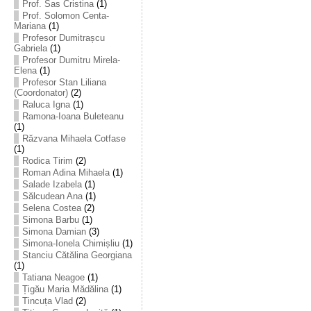
Prof. Sas Cristina
(1)
Prof. Solomon Centa-
Mariana
(1)
Profesor Dumitrașcu
Gabriela
(1)
Profesor Dumitru Mirela-
Elena
(1)
Profesor Stan Liliana
(Coordonator)
(2)
Raluca Igna
(1)
Ramona-Ioana Buleteanu
(1)
Răzvana Mihaela Cotfase
(1)
Rodica Tirim
(2)
Roman Adina Mihaela
(1)
Salade Izabela
(1)
Sălcudean Ana
(1)
Selena Costea
(2)
Simona Barbu
(1)
Simona Damian
(3)
Simona-Ionela Chimișliu
(1)
Stanciu Cătălina Georgiana
(1)
Tatiana Neagoe
(1)
Țigău Maria Mădălina
(1)
Tincuța Vlad
(2)