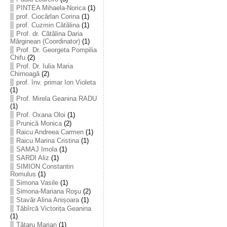
PINTEA Mihaela-Norica
(1)
prof. Ciocârlan Corina
(1)
prof. Cuzmin Cătălina
(1)
Prof. dr. Cătălina Daria
Mărginean (Coordinator)
(1)
Prof. Dr. Georgeta Pompilia
Chifu
(2)
Prof. Dr. Iulia Maria
Chirnoagă
(2)
prof. înv. primar Ion Violeta
(1)
Prof. Mirela Geanina RADU
(1)
Prof. Oxana Oloi
(1)
Prunică Monica
(2)
Raicu Andreea Carmen
(1)
Raicu Marina Cristina
(1)
SAMAJ Imola
(1)
SARDI Aliz
(1)
SIMION Constantin
Romulus
(1)
Simona Vasile
(1)
Simona-Mariana Roşu
(2)
Stavăr Alina Anișoara
(1)
Tăbîrcă Victorița Geanina
(1)
Tătaru Marian
(1)