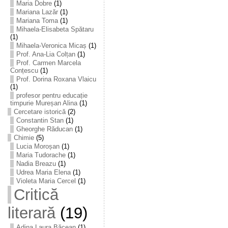
Maria Dobre
(1)
Mariana Lazăr
(1)
Mariana Toma
(1)
Mihaela-Elisabeta Spătaru
(1)
Mihaela-Veronica Micaș
(1)
Prof. Ana-Lia Colțan
(1)
Prof. Carmen Marcela
Conțescu
(1)
Prof. Dorina Roxana Vlaicu
(1)
profesor pentru educație
timpurie Mureșan Alina
(1)
Cercetare istorică
(2)
Constantin Stan
(1)
Gheorghe Răducan
(1)
Chimie
(5)
Lucia Moroșan
(1)
Maria Tudorache
(1)
Nadia Breazu
(1)
Udrea Maria Elena
(1)
Violeta Maria Cercel
(1)
Critică
literară
(19)
Adina Laura Băcean
(1)