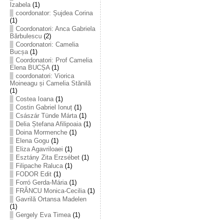
Izabela
(1)
coordonator: Șujdea Corina
(1)
Coordonatori: Anca Gabriela
Bărbulescu
(2)
Coordonatori: Camelia
Bucșa
(1)
Coordonatori: Prof Camelia
Elena BUCȘA
(1)
coordonatori: Viorica
Moineagu și Camelia Stănilă
(1)
Costea Ioana
(1)
Costin Gabriel Ionuț
(1)
Császár Tünde Márta
(1)
Delia Ștefana Afilipoaia
(1)
Doina Mormenche
(1)
Elena Gogu
(1)
Eliza Agavriloaei
(1)
Esztány Zita Erzsébet
(1)
Filipache Raluca
(1)
FODOR Edit
(1)
Forró Gerda-Mária
(1)
FRÂNCU Monica-Cecilia
(1)
Gavrilă Ortansa Madelen
(1)
Gergely Eva Timea
(1)