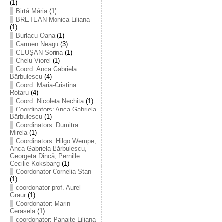
(1)
Birtá Mária
(1)
BRETEAN Monica-Liliana
(1)
Burlacu Oana
(1)
Carmen Neagu
(3)
CEUȘAN Sorina
(1)
Chelu Viorel
(1)
Coord. Anca Gabriela
Bărbulescu
(4)
Coord. Maria-Cristina
Rotaru
(4)
Coord. Nicoleta Nechita
(1)
Coordinators: Anca Gabriela
Bărbulescu
(1)
Coordinators: Dumitra
Mirela
(1)
Coordinators: Hilgo Wempe,
Anca Gabriela Bărbulescu,
Georgeta Dincă, Pernille
Cecilie Koksbang
(1)
Coordonator Cornelia Stan
(1)
coordonator prof. Aurel
Graur
(1)
Coordonator: Marin
Cerasela
(1)
coordonator: Panaite Liliana