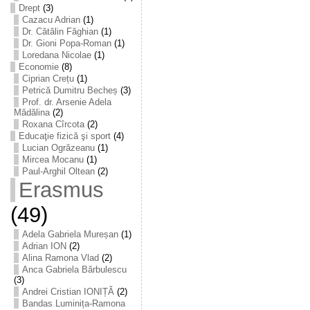
Drept
(3)
Cazacu Adrian
(1)
Dr. Cătălin Făghian
(1)
Dr. Gioni Popa-Roman
(1)
Loredana Nicolae
(1)
Economie
(8)
Ciprian Crețu
(1)
Petrică Dumitru Becheș
(3)
Prof. dr. Arsenie Adela
Mădălina
(2)
Roxana Cîrcota
(2)
Educaţie fizică şi sport
(4)
Lucian Ogrăzeanu
(1)
Mircea Mocanu
(1)
Paul-Arghil Oltean
(2)
Erasmus
(49)
Adela Gabriela Mureșan
(1)
Adrian ION
(2)
Alina Ramona Vlad
(2)
Anca Gabriela Bărbulescu
(3)
Andrei Cristian IONIȚĂ
(2)
Bandas Luminița-Ramona