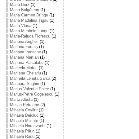
Maria Borz
(1)
Maria Bulgărean
(1)
Maria Carmen Drîngu
(1)
Maria Mădălina Țigău
(1)
Maria Vlasa
(1)
Maria-Mirabela Lungu
(1)
Maria-Raluca Florescu
(1)
Mariana Angheli
(1)
Mariana Farcaș
(1)
Mariana Iordache
(1)
Mariana Marțian
(1)
Mariana Pârcălabu
(1)
Maricela Motoc
(1)
Marilena Chelariu
(1)
Marinela Lenuța Sârca
(2)
Marioara Saghin
(1)
Marius Valentin Palce
(1)
Marius-Petre Gogelescu
(1)
Marta Albotă
(1)
Melian Petrache
(2)
Mihaela Coviltir
(1)
Mihaela Deiciuc
(1)
Mihaela Melinte
(1)
Mihaela Naraevschi
(1)
Mihaela Păun
(1)
Mihaela Radu
(1)