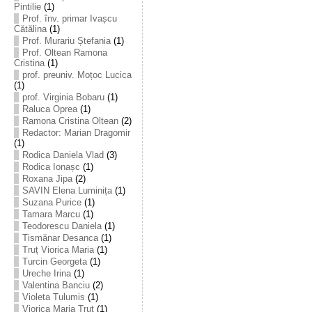
Pintilie
(1)
Prof. înv. primar Ivașcu
Cătălina
(1)
Prof. Murariu Ștefania
(1)
Prof. Oltean Ramona
Cristina
(1)
prof. preuniv. Moțoc Lucica
(1)
prof. Virginia Bobaru
(1)
Raluca Oprea
(1)
Ramona Cristina Oltean
(2)
Redactor: Marian Dragomir
(1)
Rodica Daniela Vlad
(3)
Rodica Ionașc
(1)
Roxana Jipa
(2)
SAVIN Elena Luminița
(1)
Suzana Purice
(1)
Tamara Marcu
(1)
Teodorescu Daniela
(1)
Tismănar Desanca
(1)
Truț Viorica Maria
(1)
Turcin Georgeta
(1)
Ureche Irina
(1)
Valentina Banciu
(2)
Violeta Tulumis
(1)
Viorica Maria Truț
(1)