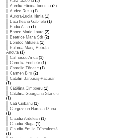
Aura Diaconu
(3)
Aurelia-Fănica Ionescu
(2)
Aurica Rusu
(1)
Aurora-Lucia Irimia
(1)
Baci Ileana Gabriela
(1)
Badiu Alisa
(1)
Banea Maria Laura
(2)
Beatrice Maria Știr
(2)
Bondoc Mihaela
(1)
Bularca-Mariș Petruța-
Ancuța
(1)
Călinescu Anca
(1)
Camelia Fechete
(1)
Camelia Tănase
(1)
Carmen Biro
(2)
Cătălin Barburaș-Pacurar
(1)
Cătălina Cimpoeru
(1)
Cătălina Georgiana Stanciu
(1)
Cati Ciobanu
(1)
Ciorgovean Narcisa-Diana
(1)
Claudia Ardelean
(1)
Claudia Blaga
(1)
Claudia-Emilia Frînculeasă
(1)