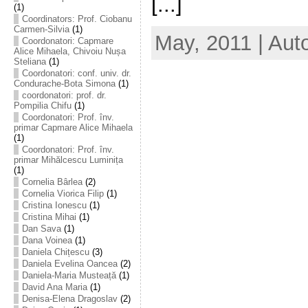
[...]
(1)
Coordinators: Prof. Ciobanu
Carmen-Silvia
(1)
May, 2011 | Aut
Coordonatori: Capmare
Alice Mihaela, Chivoiu Nușa
Steliana
(1)
Coordonatori: conf. univ. dr.
Condurache-Bota Simona
(1)
coordonatori: prof. dr.
Pompilia Chifu
(1)
Coordonatori: Prof. înv.
primar Capmare Alice Mihaela
(1)
Coordonatori: Prof. înv.
primar Mihălcescu Luminița
(1)
Cornelia Bârlea
(2)
Cornelia Viorica Filip
(1)
Cristina Ionescu
(1)
Cristina Mihai
(1)
Dan Sava
(1)
Dana Voinea
(1)
Daniela Chițescu
(3)
Daniela Evelina Oancea
(2)
Daniela-Maria Musteață
(1)
David Ana Maria
(1)
Denisa-Elena Dragoslav
(2)