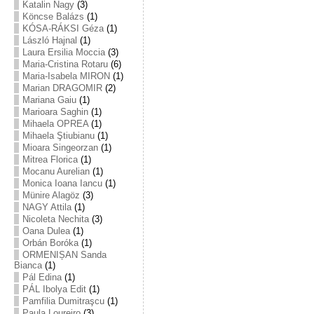
Katalin Nagy
(3)
Köncse Balázs
(1)
KÓSA-RÁKSI Géza
(1)
László Hajnal
(1)
Laura Ersilia Moccia
(3)
Maria-Cristina Rotaru
(6)
Maria-Isabela MIRON
(1)
Marian DRAGOMIR
(2)
Mariana Gaiu
(1)
Marioara Saghin
(1)
Mihaela OPREA
(1)
Mihaela Ştiubianu
(1)
Mioara Singeorzan
(1)
Mitrea Florica
(1)
Mocanu Aurelian
(1)
Monica Ioana Iancu
(1)
Münire Alagöz
(3)
NAGY Attila
(1)
Nicoleta Nechita
(3)
Oana Dulea
(1)
Orbán Boróka
(1)
ORMENIȘAN Sanda
Bianca
(1)
Pál Edina
(1)
PÁL Ibolya Edit
(1)
Pamfilia Dumitraşcu
(1)
Paula Loureiro
(3)