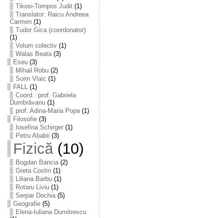
Tikosi-Tompos Judit
(1)
Translator: Raicu Andreea
Carmen
(1)
Tudor Gica (coordonator)
(1)
Volum colectiv
(1)
Walas Beata
(3)
Eseu
(3)
Mihail Robu
(2)
Sorin Vlaic
(1)
FALL
(1)
Coord.: prof. Gabriela
Dumbrăvanu
(1)
prof. Adina-Maria Popa
(1)
Filosofie
(3)
Iosefina Schirger
(1)
Petru Ababii
(3)
Fizică
(10)
Bogdan Bancia
(2)
Greta Costin
(1)
Liliana Barbu
(1)
Rotaru Liviu
(1)
Serpar Dochia
(5)
Geografie
(5)
Elena-Iuliana Dumitrescu