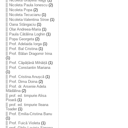
Nicoleta Grațiela Nagy
(1)
Nicoleta Paula Ionescu
(2)
Nicoleta Popa
(2)
Nicoleta Tecucianu
(1)
Nicoleta-Valentina Stroe
(1)
Oana Stângaciu
(1)
Olar Andreea-Maria
(1)
Paula Cătălina Loghin
(1)
Popa Georgeta
(2)
Prof. Adelaida Iorga
(1)
Prof. Bal Cristina
(1)
Prof. Bălan Dragomir Irina
(1)
Prof. Căpățână Mihăiță
(1)
Prof. Constantin Mariana
(1)
Prof. Cristina Anușcă
(1)
Prof. Dima Doina
(2)
Prof. dr. Arsenie Adela
Mădălina
(2)
prof. ed. timpurie Alisa
Pioară
(1)
prof. ed. timpurie Ileana
Toader
(1)
Prof. Emilia-Cristina Banu
(1)
Prof. Fuică Violeta
(1)
prof. Ghile Lavinia-Simona