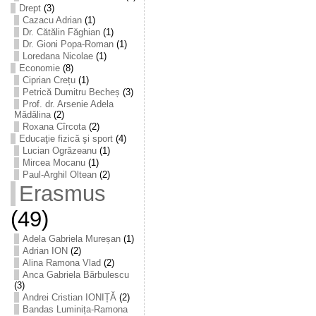
Drept
(3)
Cazacu Adrian
(1)
Dr. Cătălin Făghian
(1)
Dr. Gioni Popa-Roman
(1)
Loredana Nicolae
(1)
Economie
(8)
Ciprian Crețu
(1)
Petrică Dumitru Becheș
(3)
Prof. dr. Arsenie Adela
Mădălina
(2)
Roxana Cîrcota
(2)
Educaţie fizică şi sport
(4)
Lucian Ogrăzeanu
(1)
Mircea Mocanu
(1)
Paul-Arghil Oltean
(2)
Erasmus
(49)
Adela Gabriela Mureșan
(1)
Adrian ION
(2)
Alina Ramona Vlad
(2)
Anca Gabriela Bărbulescu
(3)
Andrei Cristian IONIȚĂ
(2)
Bandas Luminița-Ramona