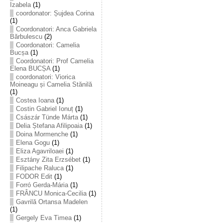
Izabela
(1)
coordonator: Șujdea Corina
(1)
Coordonatori: Anca Gabriela
Bărbulescu
(2)
Coordonatori: Camelia
Bucșa
(1)
Coordonatori: Prof Camelia
Elena BUCȘA
(1)
coordonatori: Viorica
Moineagu și Camelia Stănilă
(1)
Costea Ioana
(1)
Costin Gabriel Ionuț
(1)
Császár Tünde Márta
(1)
Delia Ștefana Afilipoaia
(1)
Doina Mormenche
(1)
Elena Gogu
(1)
Eliza Agavriloaei
(1)
Esztány Zita Erzsébet
(1)
Filipache Raluca
(1)
FODOR Edit
(1)
Forró Gerda-Mária
(1)
FRÂNCU Monica-Cecilia
(1)
Gavrilă Ortansa Madelen
(1)
Gergely Eva Timea
(1)