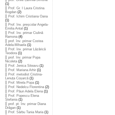
(1)
Prof. Gr. I Laura Cristina
Bogdan
(2)
Prof. Ichim Cristiana Oana
(1)
Prof. înv. preșcolar Angela-
Emilia Antal
(1)
Prof. înv. primar Ciulină
Ramona
(4)
prof. înv. primar Costea
Adela-Mihaela
(1)
Prof. înv. primar Lăzărică
Teodora
(1)
prof. înv. primar Popa
Nicoleta
(2)
Prof. Jenica Siteavu
(1)
Prof. Mariana Arhir
(1)
Prof. metodist Cristina-
Lenuța Coșarcă
(1)
Prof. Mirela Popa
(1)
Prof. Nedelcu Florentina
(2)
Prof. Păun Adela Elena
(1)
Prof. Popescu Elena
Ștefania
(1)
prof. pt. înv. primar Diana
Drăgan
(1)
Prof. Sârbu Tania Maria
(1)