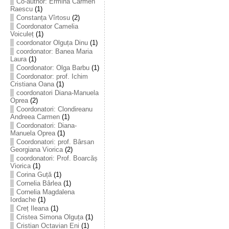
Co-author: Ermina Carmen
Raescu
(1)
Constanța Vîrtosu
(2)
Coordonator Camelia
Voiculeț
(1)
coordonator Olguța Dinu
(1)
coordonator: Banea Maria
Laura
(1)
Coordonator: Olga Barbu
(1)
Coordonator: prof. Ichim
Cristiana Oana
(1)
coordonatori Diana-Manuela
Oprea
(2)
Coordonatori: Clondireanu
Andreea Carmen
(1)
Coordonatori: Diana-
Manuela Oprea
(1)
Coordonatori: prof. Bârsan
Georgiana Viorica
(2)
coordonatori: Prof. Boarcăș
Viorica
(1)
Corina Guță
(1)
Cornelia Bârlea
(1)
Cornelia Magdalena
Iordache
(1)
Creț Ileana
(1)
Cristea Simona Olguța
(1)
Cristian Octavian Eni
(1)