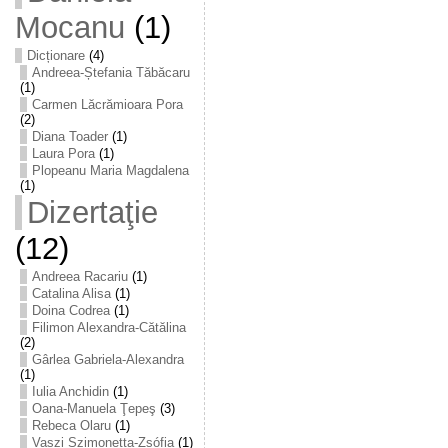
Mocanu
(1)
Dicționare
(4)
Andreea-Ștefania Tăbăcaru
(1)
Carmen Lăcrămioara Pora
(2)
Diana Toader
(1)
Laura Pora
(1)
Plopeanu Maria Magdalena
(1)
Dizertaţie
(12)
Andreea Racariu
(1)
Catalina Alisa
(1)
Doina Codrea
(1)
Filimon Alexandra-Cătălina
(2)
Gârlea Gabriela-Alexandra
(1)
Iulia Anchidin
(1)
Oana-Manuela Ţepeş
(3)
Rebeca Olaru
(1)
Vaszi Szimonetta-Zsófia
(1)