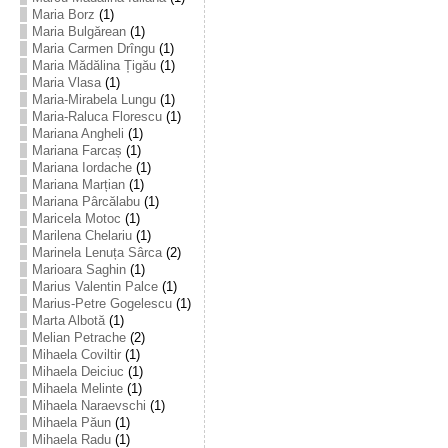
Maria Borz
(1)
Maria Bulgărean
(1)
Maria Carmen Drîngu
(1)
Maria Mădălina Țigău
(1)
Maria Vlasa
(1)
Maria-Mirabela Lungu
(1)
Maria-Raluca Florescu
(1)
Mariana Angheli
(1)
Mariana Farcaș
(1)
Mariana Iordache
(1)
Mariana Marțian
(1)
Mariana Pârcălabu
(1)
Maricela Motoc
(1)
Marilena Chelariu
(1)
Marinela Lenuța Sârca
(2)
Marioara Saghin
(1)
Marius Valentin Palce
(1)
Marius-Petre Gogelescu
(1)
Marta Albotă
(1)
Melian Petrache
(2)
Mihaela Coviltir
(1)
Mihaela Deiciuc
(1)
Mihaela Melinte
(1)
Mihaela Naraevschi
(1)
Mihaela Păun
(1)
Mihaela Radu
(1)