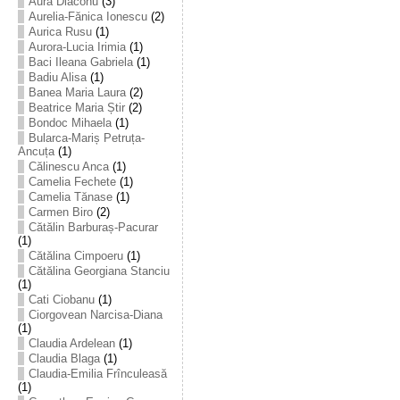
Aura Diaconu
(3)
Aurelia-Fănica Ionescu
(2)
Aurica Rusu
(1)
Aurora-Lucia Irimia
(1)
Baci Ileana Gabriela
(1)
Badiu Alisa
(1)
Banea Maria Laura
(2)
Beatrice Maria Știr
(2)
Bondoc Mihaela
(1)
Bularca-Mariș Petruța-
Ancuța
(1)
Călinescu Anca
(1)
Camelia Fechete
(1)
Camelia Tănase
(1)
Carmen Biro
(2)
Cătălin Barburaș-Pacurar
(1)
Cătălina Cimpoeru
(1)
Cătălina Georgiana Stanciu
(1)
Cati Ciobanu
(1)
Ciorgovean Narcisa-Diana
(1)
Claudia Ardelean
(1)
Claudia Blaga
(1)
Claudia-Emilia Frînculeasă
(1)