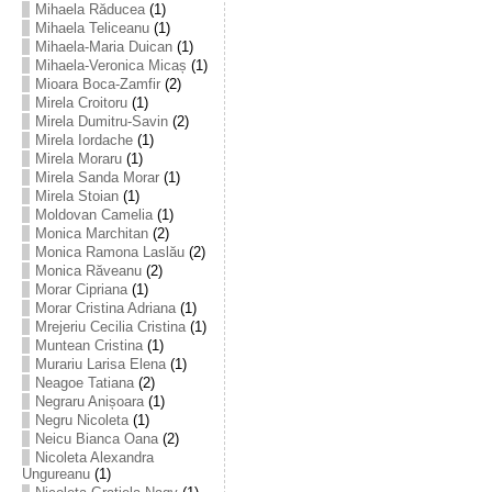
Mihaela Răducea
(1)
Mihaela Teliceanu
(1)
Mihaela-Maria Duican
(1)
Mihaela-Veronica Micaș
(1)
Mioara Boca-Zamfir
(2)
Mirela Croitoru
(1)
Mirela Dumitru-Savin
(2)
Mirela Iordache
(1)
Mirela Moraru
(1)
Mirela Sanda Morar
(1)
Mirela Stoian
(1)
Moldovan Camelia
(1)
Monica Marchitan
(2)
Monica Ramona Laslău
(2)
Monica Răveanu
(2)
Morar Cipriana
(1)
Morar Cristina Adriana
(1)
Mrejeriu Cecilia Cristina
(1)
Muntean Cristina
(1)
Murariu Larisa Elena
(1)
Neagoe Tatiana
(2)
Negraru Anișoara
(1)
Negru Nicoleta
(1)
Neicu Bianca Oana
(2)
Nicoleta Alexandra
Ungureanu
(1)