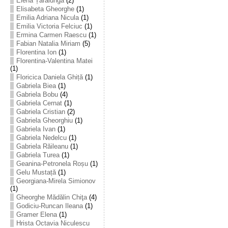
Elena Țarălungă
(2)
Elisabeta Gheorghe
(1)
Emilia Adriana Nicula
(1)
Emilia Victoria Felciuc
(1)
Ermina Carmen Raescu
(1)
Fabian Natalia Miriam
(5)
Florentina Ion
(1)
Florentina-Valentina Matei
(1)
Floricica Daniela Ghiță
(1)
Gabriela Biea
(1)
Gabriela Bobu
(4)
Gabriela Cernat
(1)
Gabriela Cristian
(2)
Gabriela Gheorghiu
(1)
Gabriela Ivan
(1)
Gabriela Nedelcu
(1)
Gabriela Răileanu
(1)
Gabriela Turea
(1)
Geanina-Petronela Roșu
(1)
Gelu Mustață
(1)
Georgiana-Mirela Simionov
(1)
Gheorghe Mădălin Chiţa
(4)
Godiciu-Runcan Ileana
(1)
Gramer Elena
(1)
Hrista Octavia Niculescu