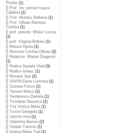
Pintilie
(1)
Prof. înv. primar Ivașcu
Cătălina
(1)
Prof. Murariu Ștefania
(1)
Prof. Oltean Ramona
Cristina
(1)
prof. preuniv. Moțoc Lucica
(1)
prof. Virginia Bobaru
(1)
Raluca Oprea
(1)
Ramona Cristina Oltean
(2)
Redactor: Marian Dragomir
(1)
Rodica Daniela Vlad
(3)
Rodica Ionașc
(1)
Roxana Jipa
(2)
SAVIN Elena Luminița
(1)
Suzana Purice
(1)
Tamara Marcu
(1)
Teodorescu Daniela
(1)
Tismănar Desanca
(1)
Truț Viorica Maria
(1)
Turcin Georgeta
(1)
Ureche Irina
(1)
Valentina Banciu
(2)
Violeta Tulumis
(1)
Viorica Maria Truț
(1)