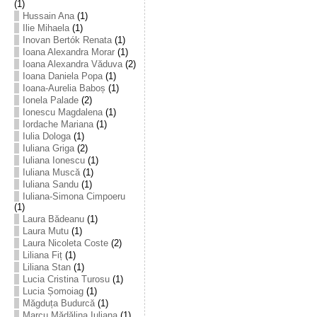
(1)
Hussain Ana
(1)
Ilie Mihaela
(1)
Inovan Bertók Renata
(1)
Ioana Alexandra Morar
(1)
Ioana Alexandra Văduva
(2)
Ioana Daniela Popa
(1)
Ioana-Aurelia Baboș
(1)
Ionela Palade
(2)
Ionescu Magdalena
(1)
Iordache Mariana
(1)
Iulia Dologa
(1)
Iuliana Griga
(2)
Iuliana Ionescu
(1)
Iuliana Muscă
(1)
Iuliana Sandu
(1)
Iuliana-Simona Cimpoeru
(1)
Laura Bădeanu
(1)
Laura Mutu
(1)
Laura Nicoleta Coste
(2)
Liliana Fiț
(1)
Liliana Stan
(1)
Lucia Cristina Turosu
(1)
Lucia Șomoiag
(1)
Măgduța Budurcă
(1)
Marcu Mădălina Iuliana
(1)