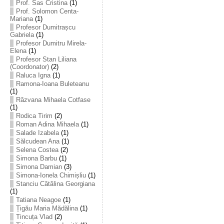
Prof. Sas Cristina
(1)
Prof. Solomon Centa-
Mariana
(1)
Profesor Dumitrașcu
Gabriela
(1)
Profesor Dumitru Mirela-
Elena
(1)
Profesor Stan Liliana
(Coordonator)
(2)
Raluca Igna
(1)
Ramona-Ioana Buleteanu
(1)
Răzvana Mihaela Cotfase
(1)
Rodica Tirim
(2)
Roman Adina Mihaela
(1)
Salade Izabela
(1)
Sălcudean Ana
(1)
Selena Costea
(2)
Simona Barbu
(1)
Simona Damian
(3)
Simona-Ionela Chimișliu
(1)
Stanciu Cătălina Georgiana
(1)
Tatiana Neagoe
(1)
Țigău Maria Mădălina
(1)
Tincuța Vlad
(2)