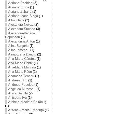
Adriana Rochian
(3)
Adriana Șurcă
(1)
Adriana Zaharia
(1)
Adriana-Ioana Blaga
(1)
Albu Elena
(2)
Alexandra Novac
(2)
Alexandra Șuchea
(3)
Alexandra-Viviana
Căpîlnean
(1)
Alexandrina Anton
(1)
Alina Bulgariu
(1)
Alina Irimescu
(1)
Alina-Elena Danciu
(2)
Ana-Maria Cârstea
(1)
Ana-Maria Dobre
(1)
Ana-Maria Mîcîială
(1)
Ana-Maria Păun
(1)
Anamaria Țeoanu
(1)
Andreea Nițu
(1)
Andreea Pepelea
(1)
Angelica Mircescu
(1)
Anica Berdilă
(2)
Anișoara Ivu
(1)
Arabela Nicoleta Chirănuș
(1)
Arsene Amalia-Crenguța
(1)