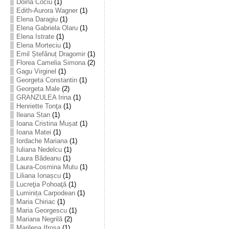
Doina Cociu
(1)
Edith-Aurora Wagner
(1)
Elena Daragiu
(1)
Elena Gabriela Olaru
(1)
Elena Istrate
(1)
Elena Morteciu
(1)
Emil Ștefănuț Dragomir
(1)
Florea Camelia Simona
(2)
Gagu Virginel
(1)
Georgeta Constantin
(1)
Georgeta Male
(2)
GRANZULEA Irina
(1)
Henriette Tonţa
(1)
Ileana Stan
(1)
Ioana Cristina Mușat
(1)
Ioana Matei
(1)
Iordache Mariana
(1)
Iuliana Nedelcu
(1)
Laura Bădeanu
(1)
Laura-Cosmina Mutu
(1)
Liliana Ionașcu
(1)
Lucreţia Pohoaţă
(1)
Luminița Carpodean
(1)
Maria Chiriac
(1)
Maria Georgescu
(1)
Mariana Negrilă
(2)
Marilena Ifrosa
(1)