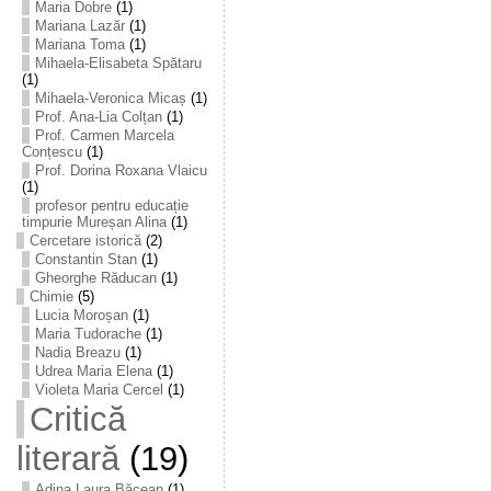
Maria Dobre
(1)
Mariana Lazăr
(1)
Mariana Toma
(1)
Mihaela-Elisabeta Spătaru
(1)
Mihaela-Veronica Micaș
(1)
Prof. Ana-Lia Colțan
(1)
Prof. Carmen Marcela
Conțescu
(1)
Prof. Dorina Roxana Vlaicu
(1)
profesor pentru educație
timpurie Mureșan Alina
(1)
Cercetare istorică
(2)
Constantin Stan
(1)
Gheorghe Răducan
(1)
Chimie
(5)
Lucia Moroșan
(1)
Maria Tudorache
(1)
Nadia Breazu
(1)
Udrea Maria Elena
(1)
Violeta Maria Cercel
(1)
Critică
literară
(19)
Adina Laura Băcean
(1)