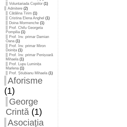
Voluntariada Copiilor
(1)
Admitere
(2)
Cătălina Tirim
(1)
Cristina Elena Anghel
(1)
Doina Mormenche
(1)
Prof. Chifu Georgeta
Pompilia
(1)
Prof. înv. primar Damian
Oana
(1)
Prof. înv. primar Miron
Doinița
(1)
Prof. înv. primar Penișoară
Mihaela
(1)
Prof. Lupu Luminița
Marlena
(1)
Prof. Știubianu Mihaela
(1)
Aforisme
(1)
George
Crintă
(1)
Asociația