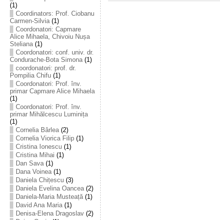
(1)
Coordinators: Prof. Ciobanu
Carmen-Silvia
(1)
Coordonatori: Capmare
Alice Mihaela, Chivoiu Nușa
Steliana
(1)
Coordonatori: conf. univ. dr.
Condurache-Bota Simona
(1)
coordonatori: prof. dr.
Pompilia Chifu
(1)
Coordonatori: Prof. înv.
primar Capmare Alice Mihaela
(1)
Coordonatori: Prof. înv.
primar Mihălcescu Luminița
(1)
Cornelia Bârlea
(2)
Cornelia Viorica Filip
(1)
Cristina Ionescu
(1)
Cristina Mihai
(1)
Dan Sava
(1)
Dana Voinea
(1)
Daniela Chițescu
(3)
Daniela Evelina Oancea
(2)
Daniela-Maria Musteață
(1)
David Ana Maria
(1)
Denisa-Elena Dragoslav
(2)