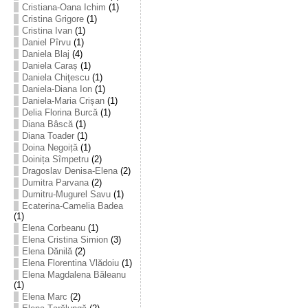
Cristiana-Oana Ichim
(1)
Cristina Grigore
(1)
Cristina Ivan
(1)
Daniel Pîrvu
(1)
Daniela Blaj
(4)
Daniela Caraș
(1)
Daniela Chiţescu
(1)
Daniela-Diana Ion
(1)
Daniela-Maria Crișan
(1)
Delia Florina Burcă
(1)
Diana Bâscă
(1)
Diana Toader
(1)
Doina Negoiță
(1)
Doinița Sîmpetru
(2)
Dragoslav Denisa-Elena
(2)
Dumitra Parvana
(2)
Dumitru-Mugurel Savu
(1)
Ecaterina-Camelia Badea
(1)
Elena Corbeanu
(1)
Elena Cristina Simion
(3)
Elena Dănilă
(2)
Elena Florentina Vlădoiu
(1)
Elena Magdalena Băleanu
(1)
Elena Marc
(2)