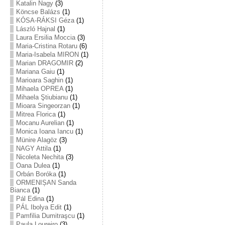
Katalin Nagy
(3)
Köncse Balázs
(1)
KÓSA-RÁKSI Géza
(1)
László Hajnal
(1)
Laura Ersilia Moccia
(3)
Maria-Cristina Rotaru
(6)
Maria-Isabela MIRON
(1)
Marian DRAGOMIR
(2)
Mariana Gaiu
(1)
Marioara Saghin
(1)
Mihaela OPREA
(1)
Mihaela Ştiubianu
(1)
Mioara Singeorzan
(1)
Mitrea Florica
(1)
Mocanu Aurelian
(1)
Monica Ioana Iancu
(1)
Münire Alagöz
(3)
NAGY Attila
(1)
Nicoleta Nechita
(3)
Oana Dulea
(1)
Orbán Boróka
(1)
ORMENIȘAN Sanda
Bianca
(1)
Pál Edina
(1)
PÁL Ibolya Edit
(1)
Pamfilia Dumitraşcu
(1)
Paula Loureiro
(3)