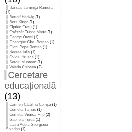
Bandas Luminița-Ramona
(1)
Bartolf Hedwig
(1)
Bors Kinga
(1)
Ciprian Crețu
(1)
Császár Tünde Márta
(1)
George Orwel
(1)
Gheorghe Ghe. Borcan
(1)
Gioni Popa-Roman
(1)
Negrea Iulia
(1)
Ovidiu Hrușcă
(1)
Sergiu Muntean
(1)
Valeria Chiosea
(2)
Cercetare
educațională
(13)
Carmen Cătălina Comşa
(1)
Cornelia Tamas
(1)
Cornelia Viorica Filip
(2)
Gabriela Turea
(1)
Laura Adela Georgiana
Spiridon
(1)