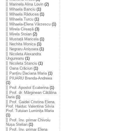
Marinela Alina Lovin
(2)
Mihaela Banciu
(1)
Mihaela Răducea
(1)
Mihaela Turcu
(1)
Mihaela-Elena Vărzescu
(1)
Mirela Cireașă
(3)
Mirela Stoian
(2)
Mustață Maricela
(1)
Nechita Monica
(1)
Negraru Anișoara
(1)
Nicoleta Alexandra
Ungureanu
(1)
Nicoleta Stanciu
(1)
Oana Crăciun
(1)
Panțiru Daciana Maria
(1)
PIUARU Brenda-Andreea
(1)
Prof. Apostol Ecaterina
(1)
Prof. dr. Mărginean Cătălina
Daria
(1)
Prof. Gaidei Cristina Elena.
Prof. Haiduc Valentina Silvia
Prof. Tutuian Luminița Maria
(1)
Prof. înv. primar Chivoiu
Nușa Stelian
(1)
Prof. înv. primar Elena