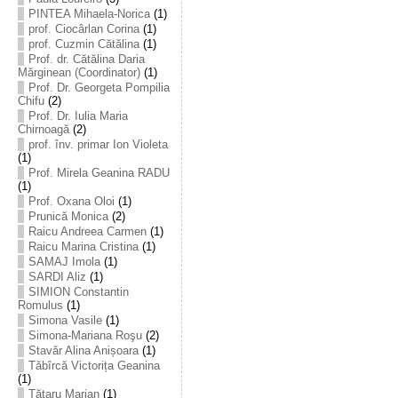
PINTEA Mihaela-Norica
(1)
prof. Ciocârlan Corina
(1)
prof. Cuzmin Cătălina
(1)
Prof. dr. Cătălina Daria
Mărginean (Coordinator)
(1)
Prof. Dr. Georgeta Pompilia
Chifu
(2)
Prof. Dr. Iulia Maria
Chirnoagă
(2)
prof. înv. primar Ion Violeta
(1)
Prof. Mirela Geanina RADU
(1)
Prof. Oxana Oloi
(1)
Prunică Monica
(2)
Raicu Andreea Carmen
(1)
Raicu Marina Cristina
(1)
SAMAJ Imola
(1)
SARDI Aliz
(1)
SIMION Constantin
Romulus
(1)
Simona Vasile
(1)
Simona-Mariana Roşu
(2)
Stavăr Alina Anișoara
(1)
Tăbîrcă Victorița Geanina
(1)
Tătaru Marian
(1)