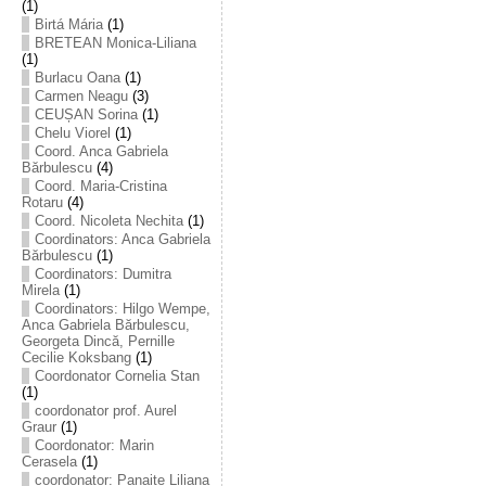
(1)
Birtá Mária
(1)
BRETEAN Monica-Liliana
(1)
Burlacu Oana
(1)
Carmen Neagu
(3)
CEUȘAN Sorina
(1)
Chelu Viorel
(1)
Coord. Anca Gabriela
Bărbulescu
(4)
Coord. Maria-Cristina
Rotaru
(4)
Coord. Nicoleta Nechita
(1)
Coordinators: Anca Gabriela
Bărbulescu
(1)
Coordinators: Dumitra
Mirela
(1)
Coordinators: Hilgo Wempe,
Anca Gabriela Bărbulescu,
Georgeta Dincă, Pernille
Cecilie Koksbang
(1)
Coordonator Cornelia Stan
(1)
coordonator prof. Aurel
Graur
(1)
Coordonator: Marin
Cerasela
(1)
coordonator: Panaite Liliana