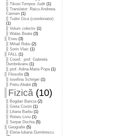
Tikosi-Tompos Judit
(1)
Translator: Raicu Andreea
Carmen
(1)
Tudor Gica (coordonator)
(1)
Volum colectiv
(1)
Walas Beata
(3)
Eseu
(3)
Mihail Robu
(2)
Sorin Vlaic
(1)
FALL
(1)
Coord.: prof. Gabriela
Dumbrăvanu
(1)
prof. Adina-Maria Popa
(1)
Filosofie
(3)
Iosefina Schirger
(1)
Petru Ababii
(3)
Fizică
(10)
Bogdan Bancia
(2)
Greta Costin
(1)
Liliana Barbu
(1)
Rotaru Liviu
(1)
Serpar Dochia
(5)
Geografie
(5)
Elena-Iuliana Dumitrescu