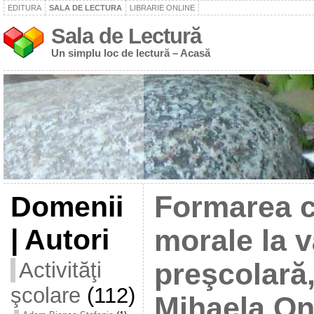
EDITURA
SALA DE LECTURA
LIBRARIE ONLINE
Sala de Lectură
Un simplu loc de lectură – Acasă
Domenii
Formarea c
| Autori
morale la v
Activităţi
preşcolară
şcolare
(112)
Mihaela O