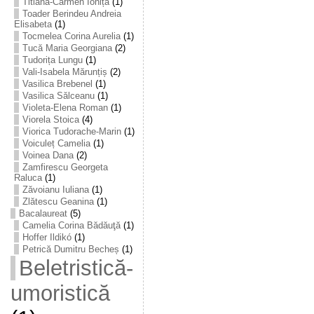
Titiana-Carmen Ioniță
(1)
Toader Berindeu Andreia
Elisabeta
(1)
Tocmelea Corina Aurelia
(1)
Tucă Maria Georgiana
(2)
Tudorița Lungu
(1)
Vali-Isabela Mărunțiș
(2)
Vasilica Brebenel
(1)
Vasilica Sălceanu
(1)
Violeta-Elena Roman
(1)
Viorela Stoica
(4)
Viorica Tudorache-Marin
(1)
Voiculeț Camelia
(1)
Voinea Dana
(2)
Zamfirescu Georgeta
Raluca
(1)
Zăvoianu Iuliana
(1)
Zlătescu Geanina
(1)
Bacalaureat
(5)
Camelia Corina Bădăuţă
(1)
Hoffer Ildikó
(1)
Petrică Dumitru Becheș
(1)
Beletristică-
umoristică