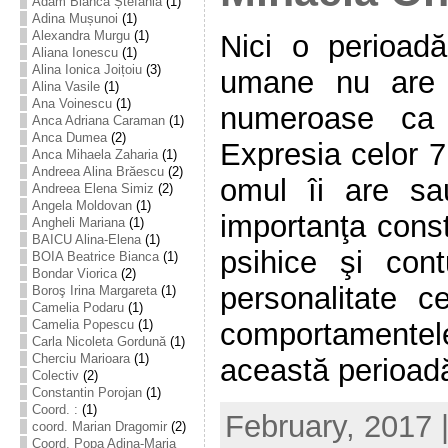
Adam Bianca Ștefania
(1)
Adina Mușunoi
(1)
Alexandra Murgu
(1)
Nici o perioadă
Aliana Ionescu
(1)
Alina Ionica Joițoiu
(3)
umane nu are c
Alina Vasile
(1)
Ana Voinescu
(1)
numeroase ca 
Anca Adriana Caraman
(1)
Anca Dumea
(2)
Expresia celor 7
Anca Mihaela Zaharia
(1)
Andreea Alina Brăescu
(2)
omul îi are sa
Andreea Elena Simiz
(2)
Angela Moldovan
(1)
importanţa constit
Angheli Mariana
(1)
BAICU Alina-Elena
(1)
psihice şi cont
BOIA Beatrice Bianca
(1)
Bondar Viorica
(2)
personalitate 
Boroş Irina Margareta
(1)
Camelia Podaru
(1)
comportamentel
Camelia Popescu
(1)
Carla Nicoleta Gordună
(1)
Cherciu Marioara
(1)
această perioadă 
Colectiv
(2)
Constantin Porojan
(1)
Coord. :
(1)
February, 2017 
coord. Marian Dragomir
(2)
Coord. Popa Adina-Maria