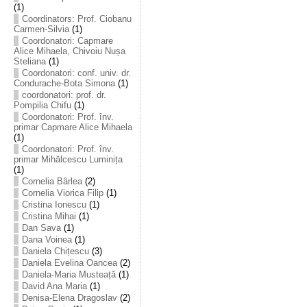
(1)
Coordinators: Prof. Ciobanu
Carmen-Silvia
(1)
Coordonatori: Capmare
Alice Mihaela, Chivoiu Nușa
Steliana
(1)
Coordonatori: conf. univ. dr.
Condurache-Bota Simona
(1)
coordonatori: prof. dr.
Pompilia Chifu
(1)
Coordonatori: Prof. înv.
primar Capmare Alice Mihaela
(1)
Coordonatori: Prof. înv.
primar Mihălcescu Luminița
(1)
Cornelia Bârlea
(2)
Cornelia Viorica Filip
(1)
Cristina Ionescu
(1)
Cristina Mihai
(1)
Dan Sava
(1)
Dana Voinea
(1)
Daniela Chițescu
(3)
Daniela Evelina Oancea
(2)
Daniela-Maria Musteață
(1)
David Ana Maria
(1)
Denisa-Elena Dragoslav
(2)