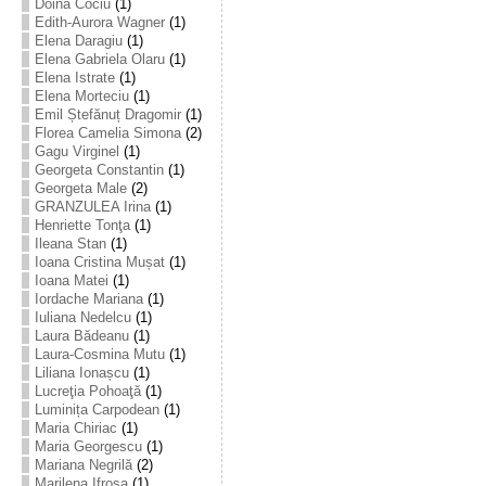
Doina Cociu
(1)
Edith-Aurora Wagner
(1)
Elena Daragiu
(1)
Elena Gabriela Olaru
(1)
Elena Istrate
(1)
Elena Morteciu
(1)
Emil Ștefănuț Dragomir
(1)
Florea Camelia Simona
(2)
Gagu Virginel
(1)
Georgeta Constantin
(1)
Georgeta Male
(2)
GRANZULEA Irina
(1)
Henriette Tonţa
(1)
Ileana Stan
(1)
Ioana Cristina Mușat
(1)
Ioana Matei
(1)
Iordache Mariana
(1)
Iuliana Nedelcu
(1)
Laura Bădeanu
(1)
Laura-Cosmina Mutu
(1)
Liliana Ionașcu
(1)
Lucreţia Pohoaţă
(1)
Luminița Carpodean
(1)
Maria Chiriac
(1)
Maria Georgescu
(1)
Mariana Negrilă
(2)
Marilena Ifrosa
(1)