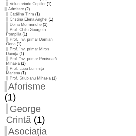
Voluntariada Copiilor
(1)
Admitere
(2)
Cătălina Tirim
(1)
Cristina Elena Anghel
(1)
Doina Mormenche
(1)
Prof. Chifu Georgeta
Pompilia
(1)
Prof. înv. primar Damian
Oana
(1)
Prof. înv. primar Miron
Doinița
(1)
Prof. înv. primar Penișoară
Mihaela
(1)
Prof. Lupu Luminița
Marlena
(1)
Prof. Știubianu Mihaela
(1)
Aforisme
(1)
George
Crintă
(1)
Asociația