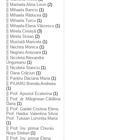
Marinela Alina Lovin
(2)
Mihaela Banciu
(1)
Mihaela Răducea
(1)
Mihaela Turcu
(1)
Mihaela-Elena Vărzescu
(1)
Mirela Cireașă
(3)
Mirela Stoian
(2)
Mustață Maricela
(1)
Nechita Monica
(1)
Negraru Anișoara
(1)
Nicoleta Alexandra
Ungureanu
(1)
Nicoleta Stanciu
(1)
Oana Crăciun
(1)
Panțiru Daciana Maria
(1)
PIUARU Brenda-Andreea
(1)
Prof. Apostol Ecaterina
(1)
Prof. dr. Mărginean Cătălina
Daria
(1)
Prof. Gaidei Cristina Elena.
Prof. Haiduc Valentina Silvia
Prof. Tutuian Luminița Maria
(1)
Prof. înv. primar Chivoiu
Nușa Stelian
(1)
Prof. înv. primar Elena