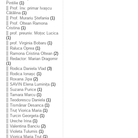
Pintilie
(1)
Prof. înv. primar Ivașcu
Cătălina
(1)
Prof. Murariu Ștefania
(1)
Prof. Oltean Ramona
Cristina
(1)
prof. preuniv. Moțoc Lucica
(1)
prof. Virginia Bobaru
(1)
Raluca Oprea
(1)
Ramona Cristina Oltean
(2)
Redactor: Marian Dragomir
(1)
Rodica Daniela Vlad
(3)
Rodica Ionașc
(1)
Roxana Jipa
(2)
SAVIN Elena Luminița
(1)
Suzana Purice
(1)
Tamara Marcu
(1)
Teodorescu Daniela
(1)
Tismănar Desanca
(1)
Truț Viorica Maria
(1)
Turcin Georgeta
(1)
Ureche Irina
(1)
Valentina Banciu
(2)
Violeta Tulumis
(1)
Viorica Maria Truț
(1)