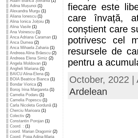
Adam Bianca Ștefania
(1)
fiecare este li
Adina Mușunoi
(1)
Alexandra Murgu
(1)
care învață, 
Aliana Ionescu
(1)
Alina Ionica Joițoiu
(3)
conștient care s
Alina Vasile
(1)
Ana Voinescu
(1)
potrivesc cel 
Anca Adriana Caraman
(1)
Anca Dumea
(2)
Anca Mihaela Zaharia
(1)
resursele de ca
Andreea Alina Brăescu
(2)
Andreea Elena Simiz
(2)
pentru a acumula 
Angela Moldovan
(1)
Angheli Mariana
(1)
BAICU Alina-Elena
(1)
October, 2022 |
BOIA Beatrice Bianca
(1)
Bondar Viorica
(2)
Ardelean
Boroş Irina Margareta
(1)
Camelia Podaru
(1)
Camelia Popescu
(1)
Carla Nicoleta Gordună
(1)
Cherciu Marioara
(1)
Colectiv
(2)
Constantin Porojan
(1)
Coord. :
(1)
coord. Marian Dragomir
(2)
Coord. Popa Adina-Maria