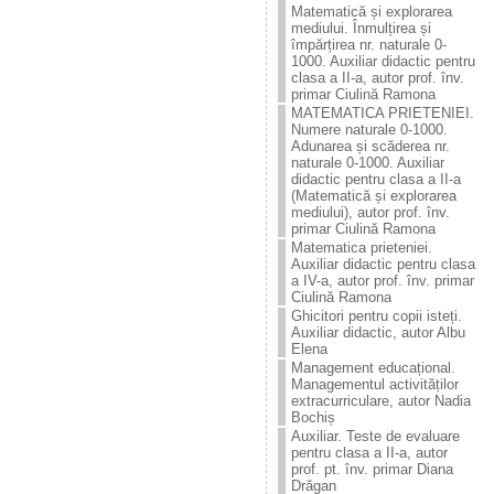
Matematică și explorarea
mediului. Înmulțirea și
împărțirea nr. naturale 0-
1000. Auxiliar didactic pentru
clasa a II-a, autor prof. înv.
primar Ciulină Ramona
MATEMATICA PRIETENIEI.
Numere naturale 0-1000.
Adunarea și scăderea nr.
naturale 0-1000. Auxiliar
didactic pentru clasa a II-a
(Matematică și explorarea
mediului), autor prof. înv.
primar Ciulină Ramona
Matematica prieteniei.
Auxiliar didactic pentru clasa
a IV-a, autor prof. înv. primar
Ciulină Ramona
Ghicitori pentru copii isteți.
Auxiliar didactic, autor Albu
Elena
Management educațional.
Managementul activităților
extracurriculare, autor Nadia
Bochiș
Auxiliar. Teste de evaluare
pentru clasa a II-a, autor
prof. pt. înv. primar Diana
Drăgan