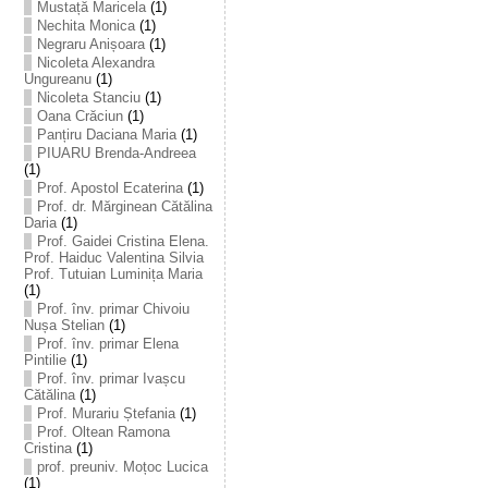
Mustață Maricela
(1)
Nechita Monica
(1)
Negraru Anișoara
(1)
Nicoleta Alexandra
Ungureanu
(1)
Nicoleta Stanciu
(1)
Oana Crăciun
(1)
Panțiru Daciana Maria
(1)
PIUARU Brenda-Andreea
(1)
Prof. Apostol Ecaterina
(1)
Prof. dr. Mărginean Cătălina
Daria
(1)
Prof. Gaidei Cristina Elena.
Prof. Haiduc Valentina Silvia
Prof. Tutuian Luminița Maria
(1)
Prof. înv. primar Chivoiu
Nușa Stelian
(1)
Prof. înv. primar Elena
Pintilie
(1)
Prof. înv. primar Ivașcu
Cătălina
(1)
Prof. Murariu Ștefania
(1)
Prof. Oltean Ramona
Cristina
(1)
prof. preuniv. Moțoc Lucica
(1)