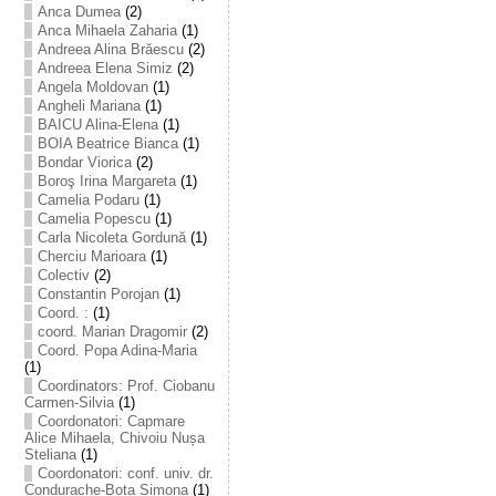
Anca Dumea
(2)
Anca Mihaela Zaharia
(1)
Andreea Alina Brăescu
(2)
Andreea Elena Simiz
(2)
Angela Moldovan
(1)
Angheli Mariana
(1)
BAICU Alina-Elena
(1)
BOIA Beatrice Bianca
(1)
Bondar Viorica
(2)
Boroş Irina Margareta
(1)
Camelia Podaru
(1)
Camelia Popescu
(1)
Carla Nicoleta Gordună
(1)
Cherciu Marioara
(1)
Colectiv
(2)
Constantin Porojan
(1)
Coord. :
(1)
coord. Marian Dragomir
(2)
Coord. Popa Adina-Maria
(1)
Coordinators: Prof. Ciobanu
Carmen-Silvia
(1)
Coordonatori: Capmare
Alice Mihaela, Chivoiu Nușa
Steliana
(1)
Coordonatori: conf. univ. dr.
Condurache-Bota Simona
(1)