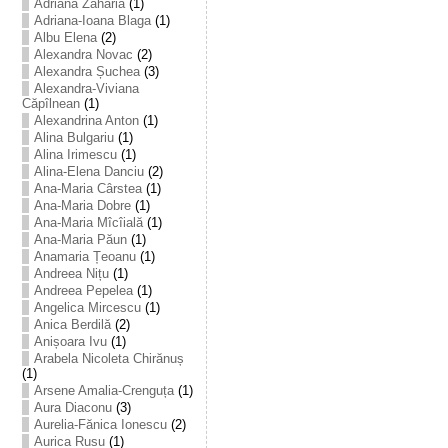
Adriana Zaharia
(1)
Adriana-Ioana Blaga
(1)
Albu Elena
(2)
Alexandra Novac
(2)
Alexandra Șuchea
(3)
Alexandra-Viviana
Căpîlnean
(1)
Alexandrina Anton
(1)
Alina Bulgariu
(1)
Alina Irimescu
(1)
Alina-Elena Danciu
(2)
Ana-Maria Cârstea
(1)
Ana-Maria Dobre
(1)
Ana-Maria Mîcîială
(1)
Ana-Maria Păun
(1)
Anamaria Țeoanu
(1)
Andreea Nițu
(1)
Andreea Pepelea
(1)
Angelica Mircescu
(1)
Anica Berdilă
(2)
Anișoara Ivu
(1)
Arabela Nicoleta Chirănuș
(1)
Arsene Amalia-Crenguța
(1)
Aura Diaconu
(3)
Aurelia-Fănica Ionescu
(2)
Aurica Rusu
(1)