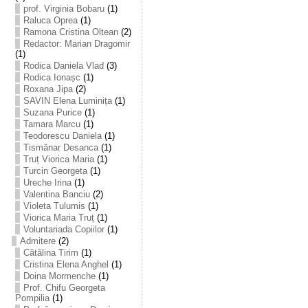
prof. Virginia Bobaru
(1)
Raluca Oprea
(1)
Ramona Cristina Oltean
(2)
Redactor: Marian Dragomir
(1)
Rodica Daniela Vlad
(3)
Rodica Ionașc
(1)
Roxana Jipa
(2)
SAVIN Elena Luminița
(1)
Suzana Purice
(1)
Tamara Marcu
(1)
Teodorescu Daniela
(1)
Tismănar Desanca
(1)
Truț Viorica Maria
(1)
Turcin Georgeta
(1)
Ureche Irina
(1)
Valentina Banciu
(2)
Violeta Tulumis
(1)
Viorica Maria Truț
(1)
Voluntariada Copiilor
(1)
Admitere
(2)
Cătălina Tirim
(1)
Cristina Elena Anghel
(1)
Doina Mormenche
(1)
Prof. Chifu Georgeta
Pompilia
(1)