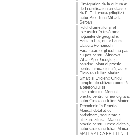
L’intégration de la culture et
de la civilisation en classe
de FLE. Lucrare ştiinţificǎ,
autor Prof. Irina Mihaela
Şerban
Rolul drumețiilor și al
excursiilor în învățarea
noțiunilor de geografie.
Ediția a II-a, autor Laura
Claudia Romanschi
Fără secrete: ghidul tău pas
cu pas pentru Windows,
WhatsApp, Google și
banking. Manual practic
pentru lumea digitală, autor
Cioroianu Iulian Marian
Smart și Eficient: Ghidul
complet de utilizare corectă
a telefonului și
calculatorului. Manual
practic pentru lumea digitală,
autor Cioroianu Iulian Marian
Tehnologia în Practică:
Manual detaliat de
optimizare, securitate și
utilizare zilnică. Manual
practic pentru lumea digitală,
autor Cioroianu Iulian Marian
MATEMATICA PRIETENIEI.