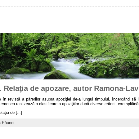
a. Relaţia de apozare, autor Ramona-Lav
 în revistǎ a pǎrerilor asupra apoziţiei de-a lungul timpului, încercând sǎ
semenea realizeazǎ o clasificare a apoziţiilor dupǎ diverse criterii, exemplificâ
laţia de [...]
a Pǎunei