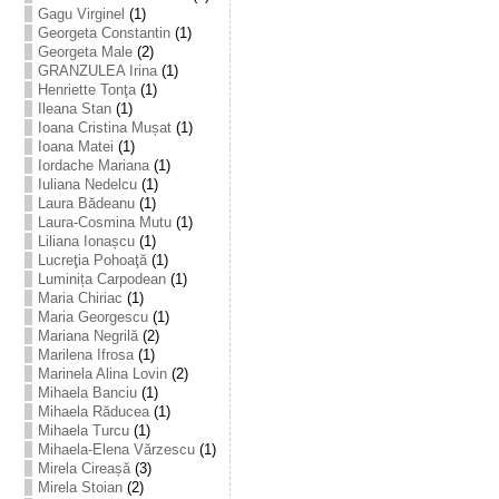
Gagu Virginel
(1)
Georgeta Constantin
(1)
Georgeta Male
(2)
GRANZULEA Irina
(1)
Henriette Tonţa
(1)
Ileana Stan
(1)
Ioana Cristina Mușat
(1)
Ioana Matei
(1)
Iordache Mariana
(1)
Iuliana Nedelcu
(1)
Laura Bădeanu
(1)
Laura-Cosmina Mutu
(1)
Liliana Ionașcu
(1)
Lucreţia Pohoaţă
(1)
Luminița Carpodean
(1)
Maria Chiriac
(1)
Maria Georgescu
(1)
Mariana Negrilă
(2)
Marilena Ifrosa
(1)
Marinela Alina Lovin
(2)
Mihaela Banciu
(1)
Mihaela Răducea
(1)
Mihaela Turcu
(1)
Mihaela-Elena Vărzescu
(1)
Mirela Cireașă
(3)
Mirela Stoian
(2)