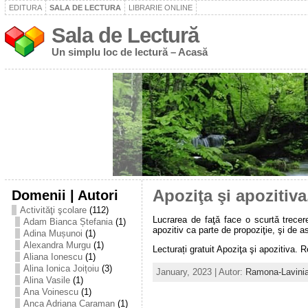
EDITURA
SALA DE LECTURA
LIBRARIE ONLINE
Sala de Lectură
Un simplu loc de lectură – Acasă
Domenii | Autori
Apoziţa şi apozitiv
Activităţi şcolare
(112)
Lucrarea de faţǎ face o scurtǎ trecere
Adam Bianca Ștefania
(1)
apozitiv ca parte de propoziţie, şi de a
Adina Mușunoi
(1)
Alexandra Murgu
(1)
Lecturați gratuit Apoziţa şi apozitiva. Re
Aliana Ionescu
(1)
Alina Ionica Joițoiu
(3)
January, 2023 | Autor:
Ramona-Lavini
Alina Vasile
(1)
Ana Voinescu
(1)
Anca Adriana Caraman
(1)