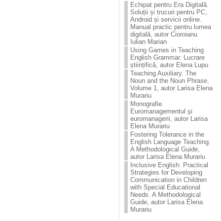
Echipat pentru Era Digitală.
Soluții și trucuri pentru PC,
Android și servicii online.
Manual practic pentru lumea
digitală, autor Cioroianu
Iulian Marian
Using Games in Teaching
English Grammar. Lucrare
științifică, autor Elena Lupu
Teaching Auxiliary. The
Noun and the Noun Phrase.
Volume 1, autor Larisa Elena
Murariu
Monografie.
Euromanagementul şi
euromanagerii, autor Larisa
Elena Murariu
Fostering Tolerance in the
English Language Teaching.
A Methodological Guide,
autor Larisa Elena Murariu
Inclusive English: Practical
Strategies for Developing
Communication in Children
with Special Educational
Needs. A Methodological
Guide, autor Larisa Elena
Murariu