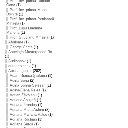
Prof. înv. primar Damian
Oana
(1)
Prof. înv. primar Miron
Doinița
(1)
Prof. înv. primar Penișoară
Mihaela
(1)
Prof. Lupu Luminița
Marlena
(1)
Prof. Știubianu Mihaela
(1)
Aforisme
(1)
George Crintă
(1)
Asociația Masterpeace Ro
(1)
Audiobook
(1)
autor colectiv
(1)
Auxiliar școlar
(282)
Adam Bianca Ștefania
(1)
Adina Seria
(2)
Adina Sorina Seleșan
(1)
Adina-Elena Relea
(1)
Adrian Zăvoianu
(1)
Adriana Anușcă
(1)
Adriana Frandeș
(1)
Adriana Maria Achim
(2)
Adriana Mariana Palce
(1)
Adriana Rochian
(3)
Adriana Șurcă
(1)