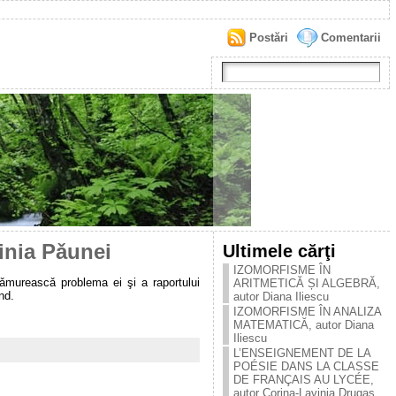
Postări
Comentarii
inia Pǎunei
Ultimele cărţi
IZOMORFISME ÎN
 lǎmureascǎ problema ei şi a raportului
ARITMETICĂ ȘI ALGEBRĂ,
nd.
autor Diana Iliescu
IZOMORFISME ÎN ANALIZA
MATEMATICĂ, autor Diana
Iliescu
L’ENSEIGNEMENT DE LA
POÉSIE DANS LA CLASSE
DE FRANÇAIS AU LYCÉE,
autor Corina-Lavinia Drugaș