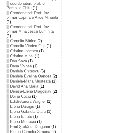
coordonatori: prof. dr.
Pompilia Chifu
(1)
Coordonatori: Prof. înv.
primar Capmare Alice Mihaela
(1)
Coordonatori: Prof. înv.
primar Mihălcescu Luminița
(1)
Cornelia Bârlea
(2)
Cornelia Viorica Filip
(1)
Cristina Ionescu
(1)
Cristina Mihai
(1)
Dan Sava
(1)
Dana Voinea
(1)
Daniela Chițescu
(3)
Daniela Evelina Oancea
(2)
Daniela-Maria Musteață
(1)
David Ana Maria
(1)
Denisa-Elena Dragoslav
(2)
Doina Cociu
(1)
Edith-Aurora Wagner
(1)
Elena Daragiu
(1)
Elena Gabriela Olaru
(1)
Elena Istrate
(1)
Elena Morteciu
(1)
Emil Ștefănuț Dragomir
(1)
Florea Camelia Simona
(2)