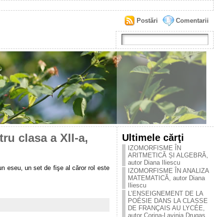
Postări
Comentarii
ru clasa a XII-a,
Ultimele cărţi
IZOMORFISME ÎN
ARITMETICĂ ȘI ALGEBRĂ,
autor Diana Iliescu
n eseu, un set de fişe al căror rol este
IZOMORFISME ÎN ANALIZA
MATEMATICĂ, autor Diana
Iliescu
L’ENSEIGNEMENT DE LA
POÉSIE DANS LA CLASSE
DE FRANÇAIS AU LYCÉE,
autor Corina-Lavinia Drugaș