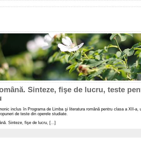
romȃnă. Sinteze, fişe de lucru, teste pent
u
nonic inclus ȋn Programa de Limba şi literatura română pentru clasa a XII-a, u
opuneri de teste din operele studiate.
nă. Sinteze, fişe de lucru, [...]