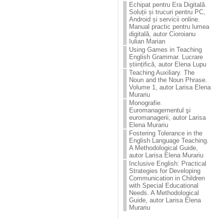
Echipat pentru Era Digitală.
Soluții și trucuri pentru PC,
Android și servicii online.
Manual practic pentru lumea
digitală, autor Cioroianu
Iulian Marian
Using Games in Teaching
English Grammar. Lucrare
științifică, autor Elena Lupu
Teaching Auxiliary. The
Noun and the Noun Phrase.
Volume 1, autor Larisa Elena
Murariu
Monografie.
Euromanagementul şi
euromanagerii, autor Larisa
Elena Murariu
Fostering Tolerance in the
English Language Teaching.
A Methodological Guide,
autor Larisa Elena Murariu
Inclusive English: Practical
Strategies for Developing
Communication in Children
with Special Educational
Needs. A Methodological
Guide, autor Larisa Elena
Murariu