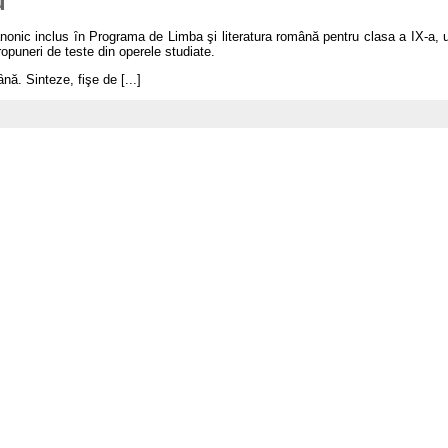
u
nonic inclus ȋn Programa de Limba şi literatura română pentru clasa a IX-a, u
opuneri de teste din operele studiate.
ȃnă. Sinteze, fişe de [...]