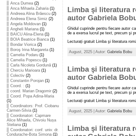
Anca Dumea
(2)
Limba şi literatura 
Anca Mihaela Zaharia
(1)
Andreea Alina Brăescu
(2)
autor Gabriela Bob
Andreea Elena Simiz
(2)
Angela Moldovan
(1)
Ghidul cuprinde pentru fiecare autor ca
Angheli Mariana
(1)
de a exersa lucrul pe text, precum şi pr
BAICU Alina-Elena
(1)
BOIA Beatrice Bianca
(1)
Lecturați gratuit Limba şi literatura rom
Bondar Viorica
(2)
Boroş Irina Margareta
(1)
August, 2025 | Autor:
Gabriela Bobu
Camelia Podaru
(1)
Camelia Popescu
(1)
Carla Nicoleta Gordună
(1)
Limba şi literatura 
Cherciu Marioara
(1)
Colectiv
(2)
autor Gabriela Bob
Constantin Porojan
(1)
Coord. :
(1)
Ghidul cuprinde pentru fiecare autor c
coord. Marian Dragomir
(2)
de a exersa lucrul pe text, precum şi pr
Coord. Popa Adina-Maria
(1)
Lecturați gratuit Limba şi literatura rom
Coordinators: Prof. Ciobanu
Carmen-Silvia
(1)
August, 2025 | Autor:
Gabriela Bobu
Coordonatori: Capmare
Alice Mihaela, Chivoiu Nușa
Steliana
(1)
Limba şi literatura 
Coordonatori: conf. univ. dr.
Condurache-Bota Simona
(1)