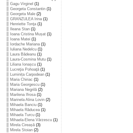
Gagu Virginel
(1)
Georgeta Constantin
(1)
Georgeta Male
(2)
GRANZULEA Irina
(1)
Henriette Tonţa
(1)
Ileana Stan
(1)
Ioana Cristina Mușat
(1)
Ioana Matei
(1)
Iordache Mariana
(1)
Iuliana Nedelcu
(1)
Laura Bădeanu
(1)
Laura-Cosmina Mutu
(1)
Liliana Ionașcu
(1)
Lucreţia Pohoaţă
(1)
Luminița Carpodean
(1)
Maria Chiriac
(1)
Maria Georgescu
(1)
Mariana Negrilă
(2)
Marilena Ifrosa
(1)
Marinela Alina Lovin
(2)
Mihaela Banciu
(1)
Mihaela Răducea
(1)
Mihaela Turcu
(1)
Mihaela-Elena Vărzescu
(1)
Mirela Cireașă
(3)
Mirela Stoian
(2)