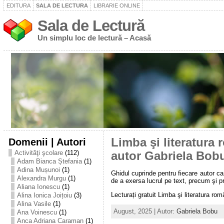
EDITURA
SALA DE LECTURA
LIBRARIE ONLINE
Sala de Lectură
Un simplu loc de lectură – Acasă
Domenii | Autori
Limba şi literatura 
Activităţi şcolare
(112)
autor Gabriela Bob
Adam Bianca Ștefania
(1)
Adina Mușunoi
(1)
Ghidul cuprinde pentru fiecare autor ca
Alexandra Murgu
(1)
de a exersa lucrul pe text, precum şi pr
Aliana Ionescu
(1)
Lecturați gratuit Limba şi literatura romȃ
Alina Ionica Joițoiu
(3)
Alina Vasile
(1)
August, 2025 | Autor:
Gabriela Bobu
Ana Voinescu
(1)
Anca Adriana Caraman
(1)