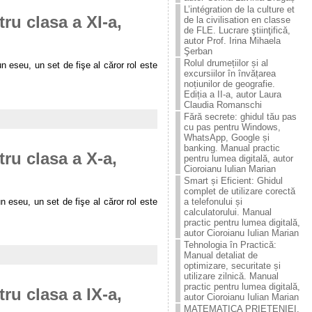
L’intégration de la culture et
tru clasa a XI-a,
de la civilisation en classe
de FLE. Lucrare ştiinţificǎ,
autor Prof. Irina Mihaela
Şerban
Rolul drumețiilor și al
n eseu, un set de fişe al căror rol este
excursiilor în învățarea
noțiunilor de geografie.
Ediția a II-a, autor Laura
Claudia Romanschi
Fără secrete: ghidul tău pas
cu pas pentru Windows,
WhatsApp, Google și
banking. Manual practic
tru clasa a X-a,
pentru lumea digitală, autor
Cioroianu Iulian Marian
Smart și Eficient: Ghidul
complet de utilizare corectă
 eseu, un set de fişe al căror rol este
a telefonului și
calculatorului. Manual
practic pentru lumea digitală,
autor Cioroianu Iulian Marian
Tehnologia în Practică:
Manual detaliat de
optimizare, securitate și
utilizare zilnică. Manual
practic pentru lumea digitală,
tru clasa a IX-a,
autor Cioroianu Iulian Marian
MATEMATICA PRIETENIEI.