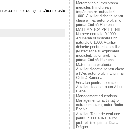
Matematică și explorarea
mediului. Înmulțirea și
n eseu, un set de fişe al căror rol este
împărțirea nr. naturale 0-
1000. Auxiliar didactic pentru
clasa a II-a, autor prof. înv.
primar Ciulină Ramona
MATEMATICA PRIETENIEI.
Numere naturale 0-1000.
Adunarea și scăderea nr.
naturale 0-1000. Auxiliar
didactic pentru clasa a II-a
(Matematică și explorarea
mediului), autor prof. înv.
primar Ciulină Ramona
Matematica prieteniei.
Auxiliar didactic pentru clasa
a IV-a, autor prof. înv. primar
Ciulină Ramona
Ghicitori pentru copii isteți.
Auxiliar didactic, autor Albu
Elena
Management educațional.
Managementul activităților
extracurriculare, autor Nadia
Bochiș
Auxiliar. Teste de evaluare
pentru clasa a II-a, autor
prof. pt. înv. primar Diana
Drăgan