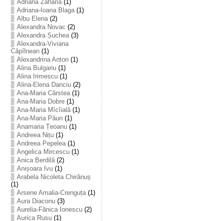
Adriana Zaharia
(1)
Adriana-Ioana Blaga
(1)
Albu Elena
(2)
Alexandra Novac
(2)
Alexandra Șuchea
(3)
Alexandra-Viviana
Căpîlnean
(1)
Alexandrina Anton
(1)
Alina Bulgariu
(1)
Alina Irimescu
(1)
Alina-Elena Danciu
(2)
Ana-Maria Cârstea
(1)
Ana-Maria Dobre
(1)
Ana-Maria Mîcîială
(1)
Ana-Maria Păun
(1)
Anamaria Țeoanu
(1)
Andreea Nițu
(1)
Andreea Pepelea
(1)
Angelica Mircescu
(1)
Anica Berdilă
(2)
Anișoara Ivu
(1)
Arabela Nicoleta Chirănuș
(1)
Arsene Amalia-Crenguța
(1)
Aura Diaconu
(3)
Aurelia-Fănica Ionescu
(2)
Aurica Rusu
(1)