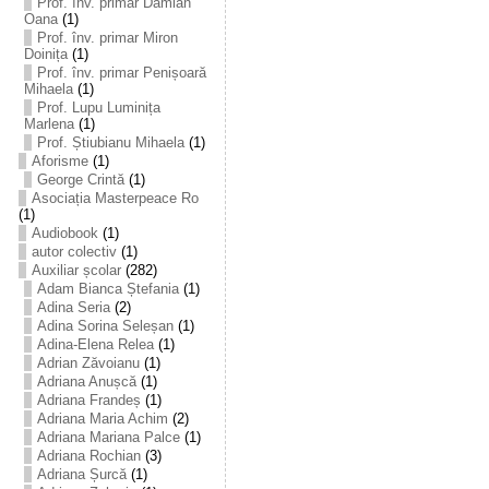
Prof. înv. primar Damian
Oana
(1)
Prof. înv. primar Miron
Doinița
(1)
Prof. înv. primar Penișoară
Mihaela
(1)
Prof. Lupu Luminița
Marlena
(1)
Prof. Știubianu Mihaela
(1)
Aforisme
(1)
George Crintă
(1)
Asociația Masterpeace Ro
(1)
Audiobook
(1)
autor colectiv
(1)
Auxiliar școlar
(282)
Adam Bianca Ștefania
(1)
Adina Seria
(2)
Adina Sorina Seleșan
(1)
Adina-Elena Relea
(1)
Adrian Zăvoianu
(1)
Adriana Anușcă
(1)
Adriana Frandeș
(1)
Adriana Maria Achim
(2)
Adriana Mariana Palce
(1)
Adriana Rochian
(3)
Adriana Șurcă
(1)