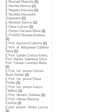
Mustață Maricela
(1)
Nechita Monica
(1)
Negraru Anișoara
(1)
Nicoleta Alexandra
Ungureanu
(1)
Nicoleta Stanciu
(1)
Oana Crăciun
(1)
Panțiru Daciana Maria
(1)
PIUARU Brenda-Andreea
(1)
Prof. Apostol Ecaterina
(1)
Prof. dr. Mărginean Cătălina
Daria
(1)
Prof. Gaidei Cristina Elena.
Prof. Haiduc Valentina Silvia
Prof. Tutuian Luminița Maria
(1)
Prof. înv. primar Chivoiu
Nușa Stelian
(1)
Prof. înv. primar Elena
Pintilie
(1)
Prof. înv. primar Ivașcu
Cătălina
(1)
Prof. Murariu Ștefania
(1)
Prof. Oltean Ramona
Cristina
(1)
prof. preuniv. Moțoc Lucica
(1)