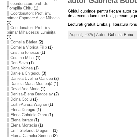
autor Gabriela Bob
coordonatori: prof. dr.
Pompilia Chifu
(1)
Ghidul cuprinde pentru fiecare autor ca
Coordonatori: Prof. înv.
de a exersa lucrul pe text, precum şi pr
primar Capmare Alice Mihaela
(1)
Lecturați gratuit Limba şi literatura rom
Coordonatori: Prof. înv.
primar Mihălcescu Luminița
August, 2025 | Autor:
Gabriela Bobu
(1)
Cornelia Bârlea
(2)
Cornelia Viorica Filip
(1)
Cristina Ionescu
(1)
Cristina Mihai
(1)
Dan Sava
(1)
Dana Voinea
(1)
Daniela Chițescu
(3)
Daniela Evelina Oancea
(2)
Daniela-Maria Musteață
(1)
David Ana Maria
(1)
Denisa-Elena Dragoslav
(2)
Doina Cociu
(1)
Edith-Aurora Wagner
(1)
Elena Daragiu
(1)
Elena Gabriela Olaru
(1)
Elena Istrate
(1)
Elena Morteciu
(1)
Emil Ștefănuț Dragomir
(1)
Florea Camelia Simona
(2)