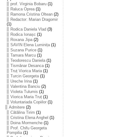
prof. Virginia Bobaru
(1)
Raluca Oprea
(1)
Ramona Cristina Oltean
(2)
Redactor: Marian Dragomir
(1)
Rodica Daniela Vlad
(3)
Rodica Ionașc
(1)
Roxana Jipa
(2)
SAVIN Elena Luminița
(1)
Suzana Purice
(1)
Tamara Marcu
(1)
Teodorescu Daniela
(1)
Tismănar Desanca
(1)
Truț Viorica Maria
(1)
Turcin Georgeta
(1)
Ureche Irina
(1)
Valentina Banciu
(2)
Violeta Tulumis
(1)
Viorica Maria Truț
(1)
Voluntariada Copiilor
(1)
Admitere
(2)
Cătălina Tirim
(1)
Cristina Elena Anghel
(1)
Doina Mormenche
(1)
Prof. Chifu Georgeta
Pompilia
(1)