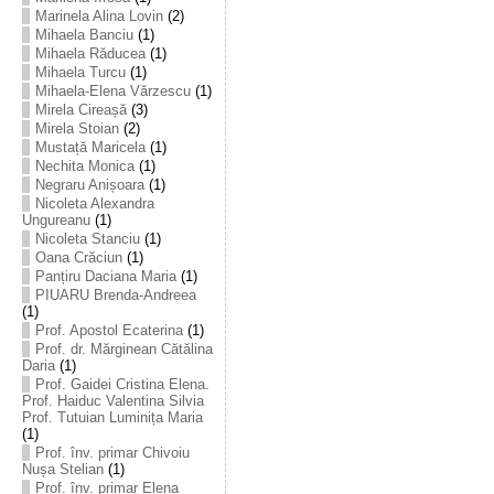
Marinela Alina Lovin
(2)
Mihaela Banciu
(1)
Mihaela Răducea
(1)
Mihaela Turcu
(1)
Mihaela-Elena Vărzescu
(1)
Mirela Cireașă
(3)
Mirela Stoian
(2)
Mustață Maricela
(1)
Nechita Monica
(1)
Negraru Anișoara
(1)
Nicoleta Alexandra
Ungureanu
(1)
Nicoleta Stanciu
(1)
Oana Crăciun
(1)
Panțiru Daciana Maria
(1)
PIUARU Brenda-Andreea
(1)
Prof. Apostol Ecaterina
(1)
Prof. dr. Mărginean Cătălina
Daria
(1)
Prof. Gaidei Cristina Elena.
Prof. Haiduc Valentina Silvia
Prof. Tutuian Luminița Maria
(1)
Prof. înv. primar Chivoiu
Nușa Stelian
(1)
Prof. înv. primar Elena