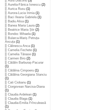
Aura Diaconu
(3)
Aurelia-Fănica Ionescu
(2)
Aurica Rusu
(1)
Aurora-Lucia Irimia
(1)
Baci Ileana Gabriela
(1)
Badiu Alisa
(1)
Banea Maria Laura
(2)
Beatrice Maria Știr
(2)
Bondoc Mihaela
(1)
Bularca-Mariș Petruța-
Ancuța
(1)
Călinescu Anca
(1)
Camelia Fechete
(1)
Camelia Tănase
(1)
Carmen Biro
(2)
Cătălin Barburaș-Pacurar
(1)
Cătălina Cimpoeru
(1)
Cătălina Georgiana Stanciu
(1)
Cati Ciobanu
(1)
Ciorgovean Narcisa-Diana
(1)
Claudia Ardelean
(1)
Claudia Blaga
(1)
Claudia-Emilia Frînculeasă
(1)