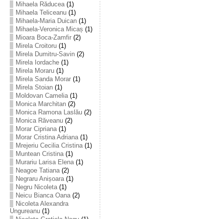
Mihaela Răducea
(1)
Mihaela Teliceanu
(1)
Mihaela-Maria Duican
(1)
Mihaela-Veronica Micaș
(1)
Mioara Boca-Zamfir
(2)
Mirela Croitoru
(1)
Mirela Dumitru-Savin
(2)
Mirela Iordache
(1)
Mirela Moraru
(1)
Mirela Sanda Morar
(1)
Mirela Stoian
(1)
Moldovan Camelia
(1)
Monica Marchitan
(2)
Monica Ramona Laslău
(2)
Monica Răveanu
(2)
Morar Cipriana
(1)
Morar Cristina Adriana
(1)
Mrejeriu Cecilia Cristina
(1)
Muntean Cristina
(1)
Murariu Larisa Elena
(1)
Neagoe Tatiana
(2)
Negraru Anișoara
(1)
Negru Nicoleta
(1)
Neicu Bianca Oana
(2)
Nicoleta Alexandra
Ungureanu
(1)