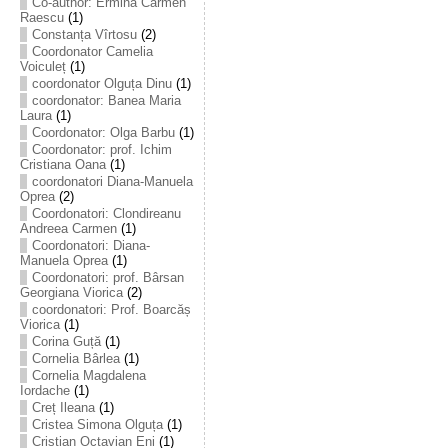
Co-author: Ermina Carmen
Raescu
(1)
Constanța Vîrtosu
(2)
Coordonator Camelia
Voiculeț
(1)
coordonator Olguța Dinu
(1)
coordonator: Banea Maria
Laura
(1)
Coordonator: Olga Barbu
(1)
Coordonator: prof. Ichim
Cristiana Oana
(1)
coordonatori Diana-Manuela
Oprea
(2)
Coordonatori: Clondireanu
Andreea Carmen
(1)
Coordonatori: Diana-
Manuela Oprea
(1)
Coordonatori: prof. Bârsan
Georgiana Viorica
(2)
coordonatori: Prof. Boarcăș
Viorica
(1)
Corina Guță
(1)
Cornelia Bârlea
(1)
Cornelia Magdalena
Iordache
(1)
Creț Ileana
(1)
Cristea Simona Olguța
(1)
Cristian Octavian Eni
(1)