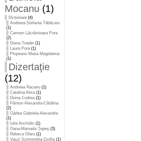
Mocanu
(1)
Dicționare
(4)
Andreea-Ștefania Tăbăcaru
(1)
Carmen Lăcrămioara Pora
(2)
Diana Toader
(1)
Laura Pora
(1)
Plopeanu Maria Magdalena
(1)
Dizertaţie
(12)
Andreea Racariu
(1)
Catalina Alisa
(1)
Doina Codrea
(1)
Filimon Alexandra-Cătălina
(2)
Gârlea Gabriela-Alexandra
(1)
Iulia Anchidin
(1)
Oana-Manuela Ţepeş
(3)
Rebeca Olaru
(1)
Vaszi Szimonetta-Zsófia
(1)