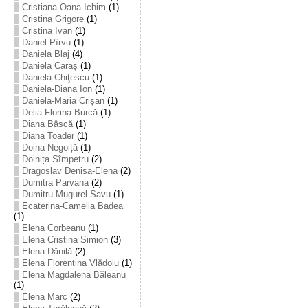
Cristiana-Oana Ichim
(1)
Cristina Grigore
(1)
Cristina Ivan
(1)
Daniel Pîrvu
(1)
Daniela Blaj
(4)
Daniela Caraș
(1)
Daniela Chiţescu
(1)
Daniela-Diana Ion
(1)
Daniela-Maria Crișan
(1)
Delia Florina Burcă
(1)
Diana Bâscă
(1)
Diana Toader
(1)
Doina Negoiță
(1)
Doinița Sîmpetru
(2)
Dragoslav Denisa-Elena
(2)
Dumitra Parvana
(2)
Dumitru-Mugurel Savu
(1)
Ecaterina-Camelia Badea
(1)
Elena Corbeanu
(1)
Elena Cristina Simion
(3)
Elena Dănilă
(2)
Elena Florentina Vlădoiu
(1)
Elena Magdalena Băleanu
(1)
Elena Marc
(2)