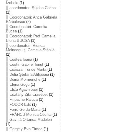
Izabela
(1)
coordonator: Șujdea Corina
(1)
Coordonatori: Anca Gabriela
Bărbulescu
(2)
Coordonatori: Camelia
Bucșa
(1)
Coordonatori: Prof Camelia
Elena BUCȘA
(1)
coordonatori: Viorica
Moineagu și Camelia Stănilă
(1)
Costea Ioana
(1)
Costin Gabriel Ionuț
(1)
Császár Tünde Márta
(1)
Delia Ștefana Afilipoaia
(1)
Doina Mormenche
(1)
Elena Gogu
(1)
Eliza Agavriloaei
(1)
Esztány Zita Erzsébet
(1)
Filipache Raluca
(1)
FODOR Edit
(1)
Forró Gerda-Mária
(1)
FRÂNCU Monica-Cecilia
(1)
Gavrilă Ortansa Madelen
(1)
Gergely Eva Timea
(1)