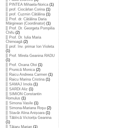
PINTEA Mihaela-Norica
(1)
prof. Ciocârlan Corina
(1)
prof. Cuzmin Cătălina
(1)
Prof. dr. Cătălina Daria
Mărginean (Coordinator)
(1)
Prof. Dr. Georgeta Pompilia
Chifu
(2)
Prof. Dr. Iulia Maria
Chirnoagă
(2)
prof. înv. primar Ion Violeta
(1)
Prof. Mirela Geanina RADU
(1)
Prof. Oxana Oloi
(1)
Prunică Monica
(2)
Raicu Andreea Carmen
(1)
Raicu Marina Cristina
(1)
SAMAJ Imola
(1)
SARDI Aliz
(1)
SIMION Constantin
Romulus
(1)
Simona Vasile
(1)
Simona-Mariana Roşu
(2)
Stavăr Alina Anișoara
(1)
Tăbîrcă Victorița Geanina
(1)
Tătaru Marian
(1)