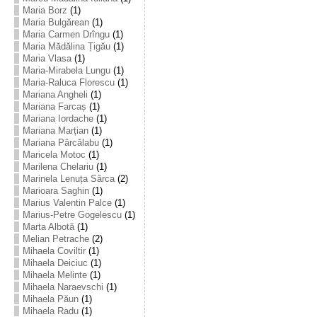
Maria Borz
(1)
Maria Bulgărean
(1)
Maria Carmen Drîngu
(1)
Maria Mădălina Țigău
(1)
Maria Vlasa
(1)
Maria-Mirabela Lungu
(1)
Maria-Raluca Florescu
(1)
Mariana Angheli
(1)
Mariana Farcaș
(1)
Mariana Iordache
(1)
Mariana Marțian
(1)
Mariana Pârcălabu
(1)
Maricela Motoc
(1)
Marilena Chelariu
(1)
Marinela Lenuța Sârca
(2)
Marioara Saghin
(1)
Marius Valentin Palce
(1)
Marius-Petre Gogelescu
(1)
Marta Albotă
(1)
Melian Petrache
(2)
Mihaela Coviltir
(1)
Mihaela Deiciuc
(1)
Mihaela Melinte
(1)
Mihaela Naraevschi
(1)
Mihaela Păun
(1)
Mihaela Radu
(1)