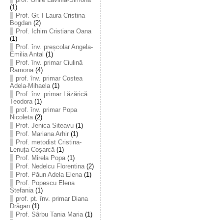
(1)
Prof. Gr. I Laura Cristina
Bogdan
(2)
Prof. Ichim Cristiana Oana
(1)
Prof. înv. preșcolar Angela-
Emilia Antal
(1)
Prof. înv. primar Ciulină
Ramona
(4)
prof. înv. primar Costea
Adela-Mihaela
(1)
Prof. înv. primar Lăzărică
Teodora
(1)
prof. înv. primar Popa
Nicoleta
(2)
Prof. Jenica Siteavu
(1)
Prof. Mariana Arhir
(1)
Prof. metodist Cristina-
Lenuța Coșarcă
(1)
Prof. Mirela Popa
(1)
Prof. Nedelcu Florentina
(2)
Prof. Păun Adela Elena
(1)
Prof. Popescu Elena
Ștefania
(1)
prof. pt. înv. primar Diana
Drăgan
(1)
Prof. Sârbu Tania Maria
(1)