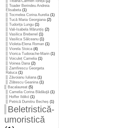
Titiana-Carmen Ioniță
(1)
Toader Berindeu Andreia
Elisabeta
(1)
Tocmelea Corina Aurelia
(1)
Tucă Maria Georgiana
(2)
Tudorița Lungu
(1)
Vali-Isabela Mărunțiș
(2)
Vasilica Brebenel
(1)
Vasilica Sălceanu
(1)
Violeta-Elena Roman
(1)
Viorela Stoica
(4)
Viorica Tudorache-Marin
(1)
Voiculeț Camelia
(1)
Voinea Dana
(2)
Zamfirescu Georgeta
Raluca
(1)
Zăvoianu Iuliana
(1)
Zlătescu Geanina
(1)
Bacalaureat
(5)
Camelia Corina Bădăuţă
(1)
Hoffer Ildikó
(1)
Petrică Dumitru Becheș
(1)
Beletristică-
umoristică