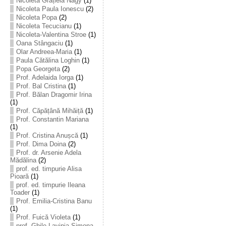
Nicoleta Grațiela Nagy
(1)
Nicoleta Paula Ionescu
(2)
Nicoleta Popa
(2)
Nicoleta Tecucianu
(1)
Nicoleta-Valentina Stroe
(1)
Oana Stângaciu
(1)
Olar Andreea-Maria
(1)
Paula Cătălina Loghin
(1)
Popa Georgeta
(2)
Prof. Adelaida Iorga
(1)
Prof. Bal Cristina
(1)
Prof. Bălan Dragomir Irina
(1)
Prof. Căpățână Mihăiță
(1)
Prof. Constantin Mariana
(1)
Prof. Cristina Anușcă
(1)
Prof. Dima Doina
(2)
Prof. dr. Arsenie Adela
Mădălina
(2)
prof. ed. timpurie Alisa
Pioară
(1)
prof. ed. timpurie Ileana
Toader
(1)
Prof. Emilia-Cristina Banu
(1)
Prof. Fuică Violeta
(1)
prof. Ghile Lavinia-Simona