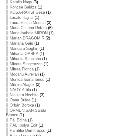
Katalin Nagy
(3)
Köncse Balázs
(1)
KÓSA-RÁKSI Géza
(1)
László Hajnal
(1)
Laura Ersilia Moccia
(3)
Maria-Cristina Rotaru
(6)
Maria-Isabela MIRON
(1)
Marian DRAGOMIR
(2)
Mariana Gaiu
(1)
Marioara Saghin
(1)
Mihaela OPREA
(1)
Mihaela Ştiubianu
(1)
Mioara Singeorzan
(1)
Mitrea Florica
(1)
Mocanu Aurelian
(1)
Monica Ioana Iancu
(1)
Münire Alagöz
(3)
NAGY Attila
(1)
Nicoleta Nechita
(3)
Oana Dulea
(1)
Orbán Boróka
(1)
ORMENIȘAN Sanda
Bianca
(1)
Pál Edina
(1)
PÁL Ibolya Edit
(1)
Pamfilia Dumitraşcu
(1)
Paula Loureiro
(3)