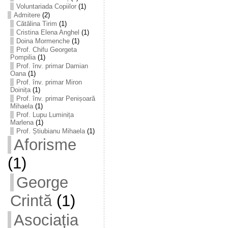
Voluntariada Copiilor
(1)
Admitere
(2)
Cătălina Tirim
(1)
Cristina Elena Anghel
(1)
Doina Mormenche
(1)
Prof. Chifu Georgeta
Pompilia
(1)
Prof. înv. primar Damian
Oana
(1)
Prof. înv. primar Miron
Doinița
(1)
Prof. înv. primar Penișoară
Mihaela
(1)
Prof. Lupu Luminița
Marlena
(1)
Prof. Știubianu Mihaela
(1)
Aforisme
(1)
George
Crintă
(1)
Asociația