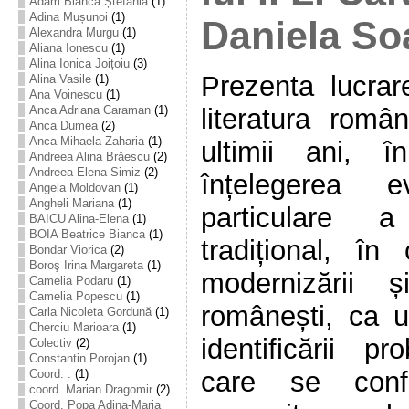
Adam Bianca Ștefania
(1)
Adina Mușunoi
(1)
Daniela So
Alexandra Murgu
(1)
Aliana Ionescu
(1)
Alina Ionica Joițoiu
(3)
Prezenta lucra
Alina Vasile
(1)
Ana Voinescu
(1)
literatura româ
Anca Adriana Caraman
(1)
Anca Dumea
(2)
Anca Mihaela Zaharia
(1)
ultimii ani, 
Andreea Alina Brăescu
(2)
Andreea Elena Simiz
(2)
înțelegerea e
Angela Moldovan
(1)
Angheli Mariana
(1)
particulare 
BAICU Alina-Elena
(1)
BOIA Beatrice Bianca
(1)
tradițional, în 
Bondar Viorica
(2)
Boroş Irina Margareta
(1)
modernizării și
Camelia Podaru
(1)
Camelia Popescu
(1)
românești, ca u
Carla Nicoleta Gordună
(1)
Cherciu Marioara
(1)
identificării p
Colectiv
(2)
Constantin Porojan
(1)
care se confr
Coord. :
(1)
coord. Marian Dragomir
(2)
Coord. Popa Adina-Maria