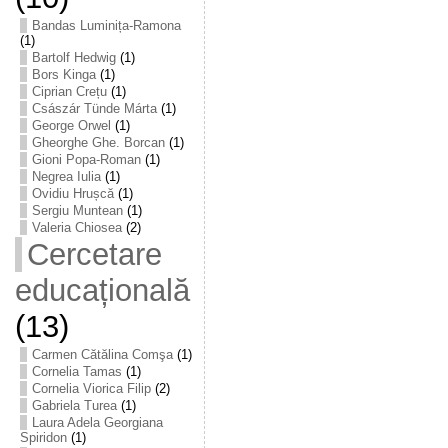
Bandas Luminița-Ramona
(1)
Bartolf Hedwig
(1)
Bors Kinga
(1)
Ciprian Crețu
(1)
Császár Tünde Márta
(1)
George Orwel
(1)
Gheorghe Ghe. Borcan
(1)
Gioni Popa-Roman
(1)
Negrea Iulia
(1)
Ovidiu Hrușcă
(1)
Sergiu Muntean
(1)
Valeria Chiosea
(2)
Cercetare
educațională
(13)
Carmen Cătălina Comşa
(1)
Cornelia Tamas
(1)
Cornelia Viorica Filip
(2)
Gabriela Turea
(1)
Laura Adela Georgiana
Spiridon
(1)