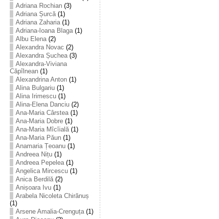
Adriana Rochian
(3)
Adriana Șurcă
(1)
Adriana Zaharia
(1)
Adriana-Ioana Blaga
(1)
Albu Elena
(2)
Alexandra Novac
(2)
Alexandra Șuchea
(3)
Alexandra-Viviana
Căpîlnean
(1)
Alexandrina Anton
(1)
Alina Bulgariu
(1)
Alina Irimescu
(1)
Alina-Elena Danciu
(2)
Ana-Maria Cârstea
(1)
Ana-Maria Dobre
(1)
Ana-Maria Mîcîială
(1)
Ana-Maria Păun
(1)
Anamaria Țeoanu
(1)
Andreea Nițu
(1)
Andreea Pepelea
(1)
Angelica Mircescu
(1)
Anica Berdilă
(2)
Anișoara Ivu
(1)
Arabela Nicoleta Chirănuș
(1)
Arsene Amalia-Crenguța
(1)