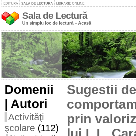
EDITURA
SALA DE LECTURA
LIBRARIE ONLINE
Sala de Lectură
Un simplu loc de lectură – Acasă
Domenii
Sugestii d
| Autori
comportame
Activităţi
prin valori
şcolare
(112)
lui I. L. Ca