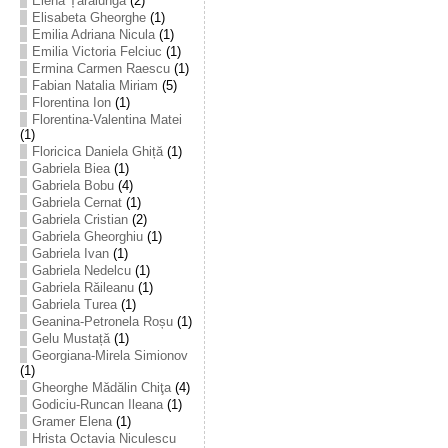
Elena Țarălungă
(2)
Elisabeta Gheorghe
(1)
Emilia Adriana Nicula
(1)
Emilia Victoria Felciuc
(1)
Ermina Carmen Raescu
(1)
Fabian Natalia Miriam
(5)
Florentina Ion
(1)
Florentina-Valentina Matei
(1)
Floricica Daniela Ghiță
(1)
Gabriela Biea
(1)
Gabriela Bobu
(4)
Gabriela Cernat
(1)
Gabriela Cristian
(2)
Gabriela Gheorghiu
(1)
Gabriela Ivan
(1)
Gabriela Nedelcu
(1)
Gabriela Răileanu
(1)
Gabriela Turea
(1)
Geanina-Petronela Roșu
(1)
Gelu Mustață
(1)
Georgiana-Mirela Simionov
(1)
Gheorghe Mădălin Chiţa
(4)
Godiciu-Runcan Ileana
(1)
Gramer Elena
(1)
Hrista Octavia Niculescu