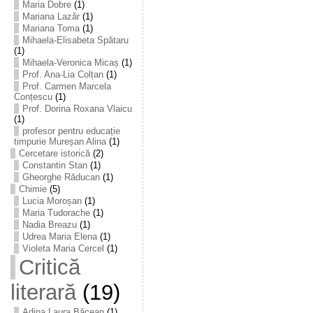
Maria Dobre
(1)
Mariana Lazăr
(1)
Mariana Toma
(1)
Mihaela-Elisabeta Spătaru
(1)
Mihaela-Veronica Micaș
(1)
Prof. Ana-Lia Colțan
(1)
Prof. Carmen Marcela
Conțescu
(1)
Prof. Dorina Roxana Vlaicu
(1)
profesor pentru educație
timpurie Mureșan Alina
(1)
Cercetare istorică
(2)
Constantin Stan
(1)
Gheorghe Răducan
(1)
Chimie
(5)
Lucia Moroșan
(1)
Maria Tudorache
(1)
Nadia Breazu
(1)
Udrea Maria Elena
(1)
Violeta Maria Cercel
(1)
Critică
literară
(19)
Adina Laura Băcean
(1)