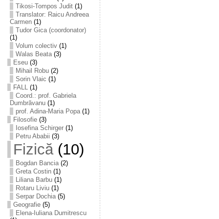
Tikosi-Tompos Judit
(1)
Translator: Raicu Andreea
Carmen
(1)
Tudor Gica (coordonator)
(1)
Volum colectiv
(1)
Walas Beata
(3)
Eseu
(3)
Mihail Robu
(2)
Sorin Vlaic
(1)
FALL
(1)
Coord.: prof. Gabriela
Dumbrăvanu
(1)
prof. Adina-Maria Popa
(1)
Filosofie
(3)
Iosefina Schirger
(1)
Petru Ababii
(3)
Fizică
(10)
Bogdan Bancia
(2)
Greta Costin
(1)
Liliana Barbu
(1)
Rotaru Liviu
(1)
Serpar Dochia
(5)
Geografie
(5)
Elena-Iuliana Dumitrescu