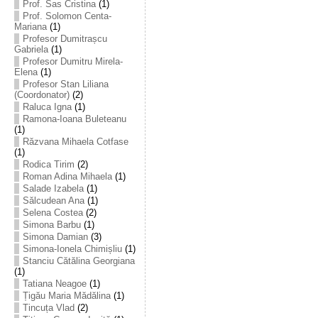
Prof. Sas Cristina
(1)
Prof. Solomon Centa-
Mariana
(1)
Profesor Dumitrașcu
Gabriela
(1)
Profesor Dumitru Mirela-
Elena
(1)
Profesor Stan Liliana
(Coordonator)
(2)
Raluca Igna
(1)
Ramona-Ioana Buleteanu
(1)
Răzvana Mihaela Cotfase
(1)
Rodica Tirim
(2)
Roman Adina Mihaela
(1)
Salade Izabela
(1)
Sălcudean Ana
(1)
Selena Costea
(2)
Simona Barbu
(1)
Simona Damian
(3)
Simona-Ionela Chimișliu
(1)
Stanciu Cătălina Georgiana
(1)
Tatiana Neagoe
(1)
Țigău Maria Mădălina
(1)
Tincuța Vlad
(2)