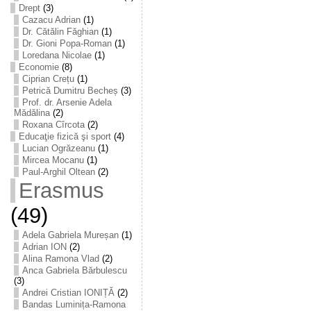
Drept
(3)
Cazacu Adrian
(1)
Dr. Cătălin Făghian
(1)
Dr. Gioni Popa-Roman
(1)
Loredana Nicolae
(1)
Economie
(8)
Ciprian Crețu
(1)
Petrică Dumitru Becheș
(3)
Prof. dr. Arsenie Adela
Mădălina
(2)
Roxana Cîrcota
(2)
Educaţie fizică şi sport
(4)
Lucian Ogrăzeanu
(1)
Mircea Mocanu
(1)
Paul-Arghil Oltean
(2)
Erasmus
(49)
Adela Gabriela Mureșan
(1)
Adrian ION
(2)
Alina Ramona Vlad
(2)
Anca Gabriela Bărbulescu
(3)
Andrei Cristian IONIȚĂ
(2)
Bandas Luminița-Ramona