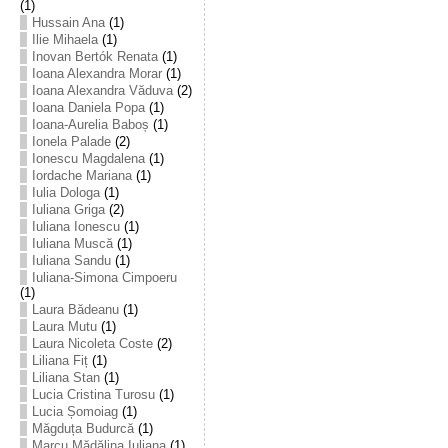
(1)
Hussain Ana
(1)
Ilie Mihaela
(1)
Inovan Bertók Renata
(1)
Ioana Alexandra Morar
(1)
Ioana Alexandra Văduva
(2)
Ioana Daniela Popa
(1)
Ioana-Aurelia Baboș
(1)
Ionela Palade
(2)
Ionescu Magdalena
(1)
Iordache Mariana
(1)
Iulia Dologa
(1)
Iuliana Griga
(2)
Iuliana Ionescu
(1)
Iuliana Muscă
(1)
Iuliana Sandu
(1)
Iuliana-Simona Cimpoeru
(1)
Laura Bădeanu
(1)
Laura Mutu
(1)
Laura Nicoleta Coste
(2)
Liliana Fiț
(1)
Liliana Stan
(1)
Lucia Cristina Turosu
(1)
Lucia Șomoiag
(1)
Măgduța Budurcă
(1)
Marcu Mădălina Iuliana
(1)