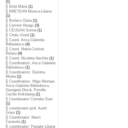
(1)
Birtá Mária
(1)
BRETEAN Monica-Liliana
(1)
Burlacu Oana
(1)
Carmen Neagu
(3)
CEUȘAN Sorina
(1)
Chelu Viorel
(1)
Coord. Anca Gabriela
Bărbulescu
(4)
Coord. Maria-Cristina
Rotaru
(4)
Coord. Nicoleta Nechita
(1)
Coordinators: Anca Gabriela
Bărbulescu
(1)
Coordinators: Dumitra
Mirela
(1)
Coordinators: Hilgo Wempe,
Anca Gabriela Bărbulescu,
Georgeta Dincă, Pernille
Cecilie Koksbang
(1)
Coordonator Cornelia Stan
(1)
coordonator prof. Aurel
Graur
(1)
Coordonator: Marin
Cerasela
(1)
coordonator: Panaite Liliana