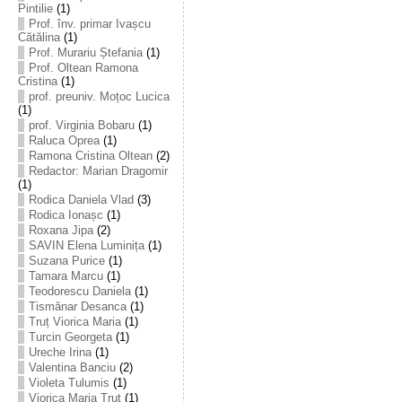
Pintilie
(1)
Prof. înv. primar Ivașcu
Cătălina
(1)
Prof. Murariu Ștefania
(1)
Prof. Oltean Ramona
Cristina
(1)
prof. preuniv. Moțoc Lucica
(1)
prof. Virginia Bobaru
(1)
Raluca Oprea
(1)
Ramona Cristina Oltean
(2)
Redactor: Marian Dragomir
(1)
Rodica Daniela Vlad
(3)
Rodica Ionașc
(1)
Roxana Jipa
(2)
SAVIN Elena Luminița
(1)
Suzana Purice
(1)
Tamara Marcu
(1)
Teodorescu Daniela
(1)
Tismănar Desanca
(1)
Truț Viorica Maria
(1)
Turcin Georgeta
(1)
Ureche Irina
(1)
Valentina Banciu
(2)
Violeta Tulumis
(1)
Viorica Maria Truț
(1)