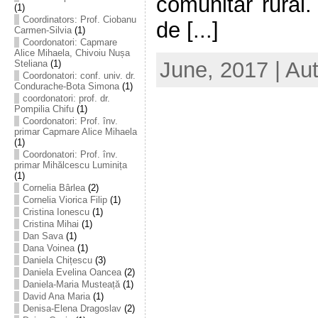
comunitar rural
(1)
Coordinators: Prof. Ciobanu
de [...]
Carmen-Silvia
(1)
Coordonatori: Capmare
Alice Mihaela, Chivoiu Nușa
June, 2017 | Au
Steliana
(1)
Coordonatori: conf. univ. dr.
Condurache-Bota Simona
(1)
coordonatori: prof. dr.
Pompilia Chifu
(1)
Coordonatori: Prof. înv.
primar Capmare Alice Mihaela
(1)
Coordonatori: Prof. înv.
primar Mihălcescu Luminița
(1)
Cornelia Bârlea
(2)
Cornelia Viorica Filip
(1)
Cristina Ionescu
(1)
Cristina Mihai
(1)
Dan Sava
(1)
Dana Voinea
(1)
Daniela Chițescu
(3)
Daniela Evelina Oancea
(2)
Daniela-Maria Musteață
(1)
David Ana Maria
(1)
Denisa-Elena Dragoslav
(2)