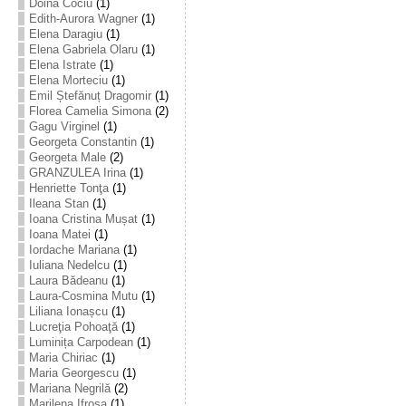
Doina Cociu
(1)
Edith-Aurora Wagner
(1)
Elena Daragiu
(1)
Elena Gabriela Olaru
(1)
Elena Istrate
(1)
Elena Morteciu
(1)
Emil Ștefănuț Dragomir
(1)
Florea Camelia Simona
(2)
Gagu Virginel
(1)
Georgeta Constantin
(1)
Georgeta Male
(2)
GRANZULEA Irina
(1)
Henriette Tonţa
(1)
Ileana Stan
(1)
Ioana Cristina Mușat
(1)
Ioana Matei
(1)
Iordache Mariana
(1)
Iuliana Nedelcu
(1)
Laura Bădeanu
(1)
Laura-Cosmina Mutu
(1)
Liliana Ionașcu
(1)
Lucreţia Pohoaţă
(1)
Luminița Carpodean
(1)
Maria Chiriac
(1)
Maria Georgescu
(1)
Mariana Negrilă
(2)
Marilena Ifrosa
(1)