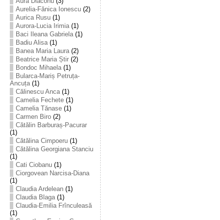
Aura Diaconu
(3)
Aurelia-Fănica Ionescu
(2)
Aurica Rusu
(1)
Aurora-Lucia Irimia
(1)
Baci Ileana Gabriela
(1)
Badiu Alisa
(1)
Banea Maria Laura
(2)
Beatrice Maria Știr
(2)
Bondoc Mihaela
(1)
Bularca-Mariș Petruța-
Ancuța
(1)
Călinescu Anca
(1)
Camelia Fechete
(1)
Camelia Tănase
(1)
Carmen Biro
(2)
Cătălin Barburaș-Pacurar
(1)
Cătălina Cimpoeru
(1)
Cătălina Georgiana Stanciu
(1)
Cati Ciobanu
(1)
Ciorgovean Narcisa-Diana
(1)
Claudia Ardelean
(1)
Claudia Blaga
(1)
Claudia-Emilia Frînculeasă
(1)