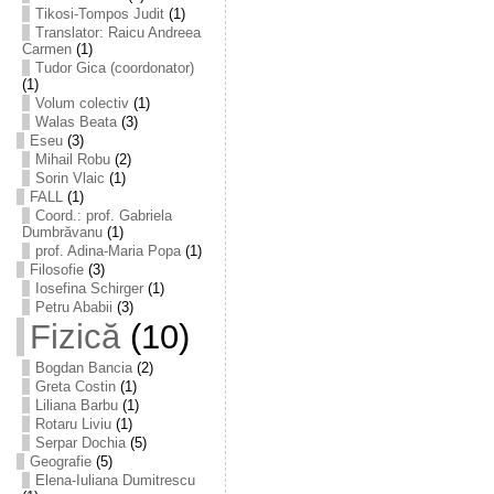
Tikosi-Tompos Judit
(1)
Translator: Raicu Andreea
Carmen
(1)
Tudor Gica (coordonator)
(1)
Volum colectiv
(1)
Walas Beata
(3)
Eseu
(3)
Mihail Robu
(2)
Sorin Vlaic
(1)
FALL
(1)
Coord.: prof. Gabriela
Dumbrăvanu
(1)
prof. Adina-Maria Popa
(1)
Filosofie
(3)
Iosefina Schirger
(1)
Petru Ababii
(3)
Fizică
(10)
Bogdan Bancia
(2)
Greta Costin
(1)
Liliana Barbu
(1)
Rotaru Liviu
(1)
Serpar Dochia
(5)
Geografie
(5)
Elena-Iuliana Dumitrescu