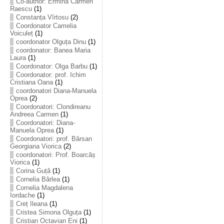
Co-author: Ermina Carmen
Raescu
(1)
Constanța Vîrtosu
(2)
Coordonator Camelia
Voiculeț
(1)
coordonator Olguța Dinu
(1)
coordonator: Banea Maria
Laura
(1)
Coordonator: Olga Barbu
(1)
Coordonator: prof. Ichim
Cristiana Oana
(1)
coordonatori Diana-Manuela
Oprea
(2)
Coordonatori: Clondireanu
Andreea Carmen
(1)
Coordonatori: Diana-
Manuela Oprea
(1)
Coordonatori: prof. Bârsan
Georgiana Viorica
(2)
coordonatori: Prof. Boarcăș
Viorica
(1)
Corina Guță
(1)
Cornelia Bârlea
(1)
Cornelia Magdalena
Iordache
(1)
Creț Ileana
(1)
Cristea Simona Olguța
(1)
Cristian Octavian Eni
(1)