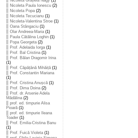
Nicoleta Grațiela Nagy
(1)
Nicoleta Paula Ionescu
(2)
Nicoleta Popa
(2)
Nicoleta Tecucianu
(1)
Nicoleta-Valentina Stroe
(1)
Oana Stângaciu
(1)
Olar Andreea-Maria
(1)
Paula Cătălina Loghin
(1)
Popa Georgeta
(2)
Prof. Adelaida Iorga
(1)
Prof. Bal Cristina
(1)
Prof. Bălan Dragomir Irina
(1)
Prof. Căpățână Mihăiță
(1)
Prof. Constantin Mariana
(1)
Prof. Cristina Anușcă
(1)
Prof. Dima Doina
(2)
Prof. dr. Arsenie Adela
Mădălina
(2)
prof. ed. timpurie Alisa
Pioară
(1)
prof. ed. timpurie Ileana
Toader
(1)
Prof. Emilia-Cristina Banu
(1)
Prof. Fuică Violeta
(1)
prof. Ghile Lavinia-Simona