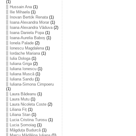
(1)
Hussain Ana
(1)
Ilie Mihaela
(1)
Inovan Bertók Renata
(1)
Ioana Alexandra Morar
(1)
Ioana Alexandra Văduva
(2)
Ioana Daniela Popa
(1)
Ioana-Aurelia Baboș
(1)
Ionela Palade
(2)
Ionescu Magdalena
(1)
Iordache Mariana
(1)
Iulia Dologa
(1)
Iuliana Griga
(2)
Iuliana Ionescu
(1)
Iuliana Muscă
(1)
Iuliana Sandu
(1)
Iuliana-Simona Cimpoeru
(1)
Laura Bădeanu
(1)
Laura Mutu
(1)
Laura Nicoleta Coste
(2)
Liliana Fiț
(1)
Liliana Stan
(1)
Lucia Cristina Turosu
(1)
Lucia Șomoiag
(1)
Măgduța Budurcă
(1)
Marcu Mădălina Iuliana
(1)