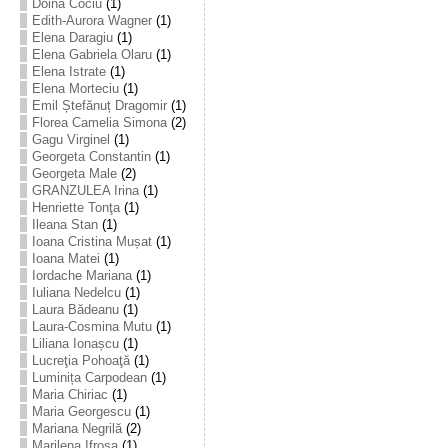
Doina Cociu
(1)
Edith-Aurora Wagner
(1)
Elena Daragiu
(1)
Elena Gabriela Olaru
(1)
Elena Istrate
(1)
Elena Morteciu
(1)
Emil Ștefănuț Dragomir
(1)
Florea Camelia Simona
(2)
Gagu Virginel
(1)
Georgeta Constantin
(1)
Georgeta Male
(2)
GRANZULEA Irina
(1)
Henriette Tonţa
(1)
Ileana Stan
(1)
Ioana Cristina Mușat
(1)
Ioana Matei
(1)
Iordache Mariana
(1)
Iuliana Nedelcu
(1)
Laura Bădeanu
(1)
Laura-Cosmina Mutu
(1)
Liliana Ionașcu
(1)
Lucreţia Pohoaţă
(1)
Luminița Carpodean
(1)
Maria Chiriac
(1)
Maria Georgescu
(1)
Mariana Negrilă
(2)
Marilena Ifrosa
(1)