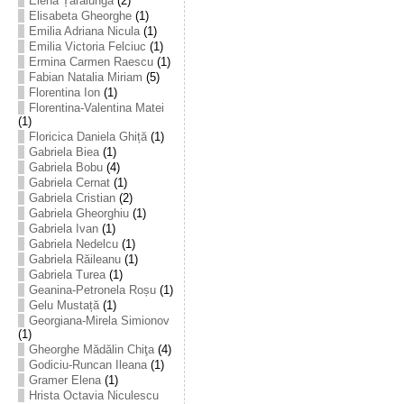
Elena Țarălungă
(2)
Elisabeta Gheorghe
(1)
Emilia Adriana Nicula
(1)
Emilia Victoria Felciuc
(1)
Ermina Carmen Raescu
(1)
Fabian Natalia Miriam
(5)
Florentina Ion
(1)
Florentina-Valentina Matei
(1)
Floricica Daniela Ghiță
(1)
Gabriela Biea
(1)
Gabriela Bobu
(4)
Gabriela Cernat
(1)
Gabriela Cristian
(2)
Gabriela Gheorghiu
(1)
Gabriela Ivan
(1)
Gabriela Nedelcu
(1)
Gabriela Răileanu
(1)
Gabriela Turea
(1)
Geanina-Petronela Roșu
(1)
Gelu Mustață
(1)
Georgiana-Mirela Simionov
(1)
Gheorghe Mădălin Chiţa
(4)
Godiciu-Runcan Ileana
(1)
Gramer Elena
(1)
Hrista Octavia Niculescu