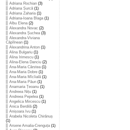
Adriana Rochian
(3)
Adriana Șurcă
(1)
Adriana Zaharia
(1)
Adriana-Ioana Blaga
(1)
Albu Elena
(2)
Alexandra Novac
(2)
Alexandra Șuchea
(3)
Alexandra-Viviana
Căpîlnean
(1)
Alexandrina Anton
(1)
Alina Bulgariu
(1)
Alina Irimescu
(1)
Alina-Elena Danciu
(2)
Ana-Maria Cârstea
(1)
Ana-Maria Dobre
(1)
Ana-Maria Mîcîială
(1)
Ana-Maria Păun
(1)
Anamaria Țeoanu
(1)
Andreea Nițu
(1)
Andreea Pepelea
(1)
Angelica Mircescu
(1)
Anica Berdilă
(2)
Anișoara Ivu
(1)
Arabela Nicoleta Chirănuș
(1)
Arsene Amalia-Crenguța
(1)