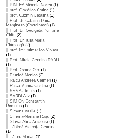
PINTEA Mihaela-Norica
(1)
prof. Ciocârlan Corina
(1)
prof. Cuzmin Cătălina
(1)
Prof. dr. Cătălina Daria
Mărginean (Coordinator)
(1)
Prof. Dr. Georgeta Pompilia
Chifu
(2)
Prof. Dr. Iulia Maria
Chirnoagă
(2)
prof. înv. primar Ion Violeta
(1)
Prof. Mirela Geanina RADU
(1)
Prof. Oxana Oloi
(1)
Prunică Monica
(2)
Raicu Andreea Carmen
(1)
Raicu Marina Cristina
(1)
SAMAJ Imola
(1)
SARDI Aliz
(1)
SIMION Constantin
Romulus
(1)
Simona Vasile
(1)
Simona-Mariana Roşu
(2)
Stavăr Alina Anișoara
(1)
Tăbîrcă Victorița Geanina
(1)
Tătaru Marian
(1)