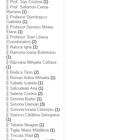
Prof. Sas Cristina
(1)
Prof. Solomon Centa-
Mariana
(1)
Profesor Dumitrașcu
Gabriela
(1)
Profesor Dumitru Mirela-
Elena
(1)
Profesor Stan Liliana
(Coordonator)
(2)
Raluca Igna
(1)
Ramona-Ioana Buleteanu
(1)
Răzvana Mihaela Cotfase
(1)
Rodica Tirim
(2)
Roman Adina Mihaela
(1)
Salade Izabela
(1)
Sălcudean Ana
(1)
Selena Costea
(2)
Simona Barbu
(1)
Simona Damian
(3)
Simona-Ionela Chimișliu
(1)
Stanciu Cătălina Georgiana
(1)
Tatiana Neagoe
(1)
Țigău Maria Mădălina
(1)
Tincuța Vlad
(2)