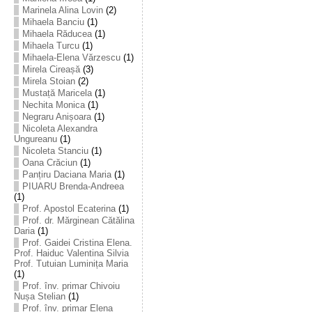
Marinela Alina Lovin
(2)
Mihaela Banciu
(1)
Mihaela Răducea
(1)
Mihaela Turcu
(1)
Mihaela-Elena Vărzescu
(1)
Mirela Cireașă
(3)
Mirela Stoian
(2)
Mustață Maricela
(1)
Nechita Monica
(1)
Negraru Anișoara
(1)
Nicoleta Alexandra
Ungureanu
(1)
Nicoleta Stanciu
(1)
Oana Crăciun
(1)
Panțiru Daciana Maria
(1)
PIUARU Brenda-Andreea
(1)
Prof. Apostol Ecaterina
(1)
Prof. dr. Mărginean Cătălina
Daria
(1)
Prof. Gaidei Cristina Elena.
Prof. Haiduc Valentina Silvia
Prof. Tutuian Luminița Maria
(1)
Prof. înv. primar Chivoiu
Nușa Stelian
(1)
Prof. înv. primar Elena