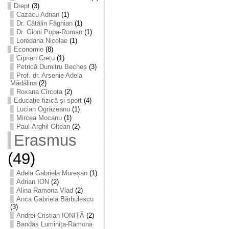
Drept
(3)
Cazacu Adrian
(1)
Dr. Cătălin Făghian
(1)
Dr. Gioni Popa-Roman
(1)
Loredana Nicolae
(1)
Economie
(8)
Ciprian Crețu
(1)
Petrică Dumitru Becheș
(3)
Prof. dr. Arsenie Adela
Mădălina
(2)
Roxana Cîrcota
(2)
Educaţie fizică şi sport
(4)
Lucian Ogrăzeanu
(1)
Mircea Mocanu
(1)
Paul-Arghil Oltean
(2)
Erasmus
(49)
Adela Gabriela Mureșan
(1)
Adrian ION
(2)
Alina Ramona Vlad
(2)
Anca Gabriela Bărbulescu
(3)
Andrei Cristian IONIȚĂ
(2)
Bandas Luminița-Ramona