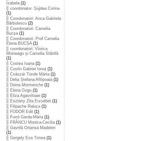
Izabela
(1)
coordonator: Șujdea Corina
(1)
Coordonatori: Anca Gabriela
Bărbulescu
(2)
Coordonatori: Camelia
Bucșa
(1)
Coordonatori: Prof Camelia
Elena BUCȘA
(1)
coordonatori: Viorica
Moineagu și Camelia Stănilă
(1)
Costea Ioana
(1)
Costin Gabriel Ionuț
(1)
Császár Tünde Márta
(1)
Delia Ștefana Afilipoaia
(1)
Doina Mormenche
(1)
Elena Gogu
(1)
Eliza Agavriloaei
(1)
Esztány Zita Erzsébet
(1)
Filipache Raluca
(1)
FODOR Edit
(1)
Forró Gerda-Mária
(1)
FRÂNCU Monica-Cecilia
(1)
Gavrilă Ortansa Madelen
(1)
Gergely Eva Timea
(1)