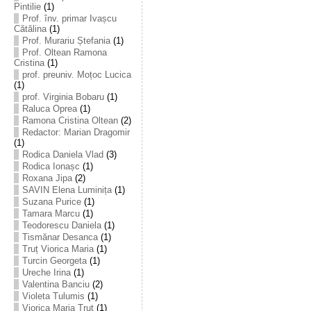
Pintilie
(1)
Prof. înv. primar Ivașcu
Cătălina
(1)
Prof. Murariu Ștefania
(1)
Prof. Oltean Ramona
Cristina
(1)
prof. preuniv. Moțoc Lucica
(1)
prof. Virginia Bobaru
(1)
Raluca Oprea
(1)
Ramona Cristina Oltean
(2)
Redactor: Marian Dragomir
(1)
Rodica Daniela Vlad
(3)
Rodica Ionașc
(1)
Roxana Jipa
(2)
SAVIN Elena Luminița
(1)
Suzana Purice
(1)
Tamara Marcu
(1)
Teodorescu Daniela
(1)
Tismănar Desanca
(1)
Truț Viorica Maria
(1)
Turcin Georgeta
(1)
Ureche Irina
(1)
Valentina Banciu
(2)
Violeta Tulumis
(1)
Viorica Maria Truț
(1)