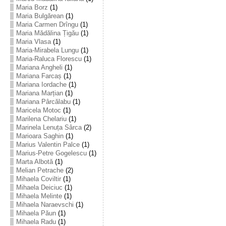
Maria Borz
(1)
Maria Bulgărean
(1)
Maria Carmen Drîngu
(1)
Maria Mădălina Țigău
(1)
Maria Vlasa
(1)
Maria-Mirabela Lungu
(1)
Maria-Raluca Florescu
(1)
Mariana Angheli
(1)
Mariana Farcaș
(1)
Mariana Iordache
(1)
Mariana Marțian
(1)
Mariana Pârcălabu
(1)
Maricela Motoc
(1)
Marilena Chelariu
(1)
Marinela Lenuța Sârca
(2)
Marioara Saghin
(1)
Marius Valentin Palce
(1)
Marius-Petre Gogelescu
(1)
Marta Albotă
(1)
Melian Petrache
(2)
Mihaela Coviltir
(1)
Mihaela Deiciuc
(1)
Mihaela Melinte
(1)
Mihaela Naraevschi
(1)
Mihaela Păun
(1)
Mihaela Radu
(1)