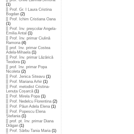
(1)
Prof. Gr. I Laura Cristina
Bogdan
(2)
Prof. Ichim Cristiana Oana
(1)
Prof. înv. preșcolar Angela-
Emilia Antal
(1)
Prof. înv. primar Ciulină
Ramona
(4)
prof. înv. primar Costea
Adela-Mihaela
(1)
Prof. înv. primar Lăzărică
Teodora
(1)
prof. înv. primar Popa
Nicoleta
(2)
Prof. Jenica Siteavu
(1)
Prof. Mariana Arhir
(1)
Prof. metodist Cristina-
Lenuța Coșarcă
(1)
Prof. Mirela Popa
(1)
Prof. Nedelcu Florentina
(2)
Prof. Păun Adela Elena
(1)
Prof. Popescu Elena
Ștefania
(1)
prof. pt. înv. primar Diana
Drăgan
(1)
Prof. Sârbu Tania Maria
(1)