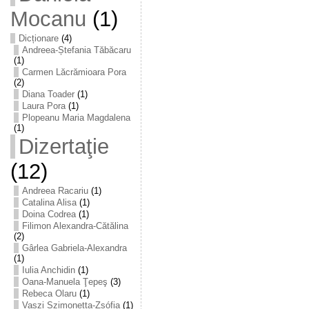
Mocanu
(1)
Dicționare
(4)
Andreea-Ștefania Tăbăcaru
(1)
Carmen Lăcrămioara Pora
(2)
Diana Toader
(1)
Laura Pora
(1)
Plopeanu Maria Magdalena
(1)
Dizertaţie
(12)
Andreea Racariu
(1)
Catalina Alisa
(1)
Doina Codrea
(1)
Filimon Alexandra-Cătălina
(2)
Gârlea Gabriela-Alexandra
(1)
Iulia Anchidin
(1)
Oana-Manuela Ţepeş
(3)
Rebeca Olaru
(1)
Vaszi Szimonetta-Zsófia
(1)