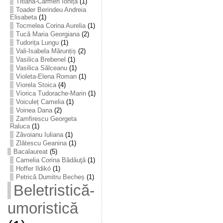
Titiana-Carmen Ioniță
(1)
Toader Berindeu Andreia
Elisabeta
(1)
Tocmelea Corina Aurelia
(1)
Tucă Maria Georgiana
(2)
Tudorița Lungu
(1)
Vali-Isabela Mărunțiș
(2)
Vasilica Brebenel
(1)
Vasilica Sălceanu
(1)
Violeta-Elena Roman
(1)
Viorela Stoica
(4)
Viorica Tudorache-Marin
(1)
Voiculeț Camelia
(1)
Voinea Dana
(2)
Zamfirescu Georgeta
Raluca
(1)
Zăvoianu Iuliana
(1)
Zlătescu Geanina
(1)
Bacalaureat
(5)
Camelia Corina Bădăuţă
(1)
Hoffer Ildikó
(1)
Petrică Dumitru Becheș
(1)
Beletristică-
umoristică