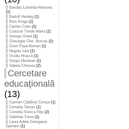
Bandas Luminița-Ramona
(1)
Bartolf Hedwig
(1)
Bors Kinga
(1)
Ciprian Crețu
(1)
Császár Tünde Márta
(1)
George Orwel
(1)
Gheorghe Ghe. Borcan
(1)
Gioni Popa-Roman
(1)
Negrea Iulia
(1)
Ovidiu Hrușcă
(1)
Sergiu Muntean
(1)
Valeria Chiosea
(2)
Cercetare
educațională
(13)
Carmen Cătălina Comşa
(1)
Cornelia Tamas
(1)
Cornelia Viorica Filip
(2)
Gabriela Turea
(1)
Laura Adela Georgiana
Spiridon
(1)