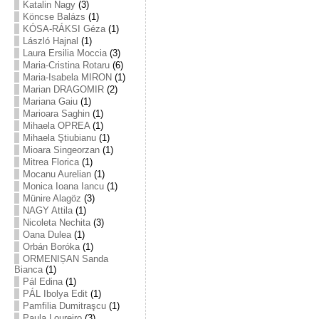
Katalin Nagy
(3)
Köncse Balázs
(1)
KÓSA-RÁKSI Géza
(1)
László Hajnal
(1)
Laura Ersilia Moccia
(3)
Maria-Cristina Rotaru
(6)
Maria-Isabela MIRON
(1)
Marian DRAGOMIR
(2)
Mariana Gaiu
(1)
Marioara Saghin
(1)
Mihaela OPREA
(1)
Mihaela Ştiubianu
(1)
Mioara Singeorzan
(1)
Mitrea Florica
(1)
Mocanu Aurelian
(1)
Monica Ioana Iancu
(1)
Münire Alagöz
(3)
NAGY Attila
(1)
Nicoleta Nechita
(3)
Oana Dulea
(1)
Orbán Boróka
(1)
ORMENIȘAN Sanda
Bianca
(1)
Pál Edina
(1)
PÁL Ibolya Edit
(1)
Pamfilia Dumitraşcu
(1)
Paula Loureiro
(3)