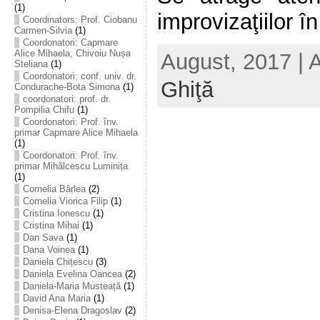
(1)
improvizaţiilor în 
Coordinators: Prof. Ciobanu
Carmen-Silvia
(1)
Coordonatori: Capmare
Alice Mihaela, Chivoiu Nușa
August, 2017 | 
Steliana
(1)
Coordonatori: conf. univ. dr.
Ghiţă
Condurache-Bota Simona
(1)
coordonatori: prof. dr.
Pompilia Chifu
(1)
Coordonatori: Prof. înv.
primar Capmare Alice Mihaela
(1)
Coordonatori: Prof. înv.
primar Mihălcescu Luminița
(1)
Cornelia Bârlea
(2)
Cornelia Viorica Filip
(1)
Cristina Ionescu
(1)
Cristina Mihai
(1)
Dan Sava
(1)
Dana Voinea
(1)
Daniela Chițescu
(3)
Daniela Evelina Oancea
(2)
Daniela-Maria Musteață
(1)
David Ana Maria
(1)
Denisa-Elena Dragoslav
(2)