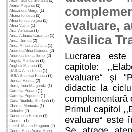
Adam Bianca Ștefania
(1)
Adina Mușunoi
(1)
complemen
Alexandra Murgu
(1)
Aliana Ionescu
(1)
Alina Ionica Joițoiu
(3)
evaluare, a
Alina Vasile
(1)
Ana Voinescu
(1)
Vasilica Tr
Anca Adriana Caraman
(1)
Anca Dumea
(2)
Anca Mihaela Zaharia
(1)
Andreea Alina Brăescu
(2)
Lucrarea este
Andreea Elena Simiz
(2)
Angela Moldovan
(1)
capitole: ,,El
Angheli Mariana
(1)
BAICU Alina-Elena
(1)
evaluare“ şi “P
BOIA Beatrice Bianca
(1)
Bondar Viorica
(2)
didactic la cicl
Boroş Irina Margareta
(1)
Camelia Podaru
(1)
complementară d
Camelia Popescu
(1)
Carla Nicoleta Gordună
(1)
Cherciu Marioara
(1)
Primul capitol ,
Colectiv
(2)
Constantin Porojan
(1)
evaluare“ este î
Coord. :
(1)
coord. Marian Dragomir
(2)
Se atrage atenţ
Coord. Popa Adina-Maria