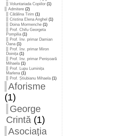
Voluntariada Copiilor
(1)
Admitere
(2)
Cătălina Tirim
(1)
Cristina Elena Anghel
(1)
Doina Mormenche
(1)
Prof. Chifu Georgeta
Pompilia
(1)
Prof. înv. primar Damian
Oana
(1)
Prof. înv. primar Miron
Doinița
(1)
Prof. înv. primar Penișoară
Mihaela
(1)
Prof. Lupu Luminița
Marlena
(1)
Prof. Știubianu Mihaela
(1)
Aforisme
(1)
George
Crintă
(1)
Asociația