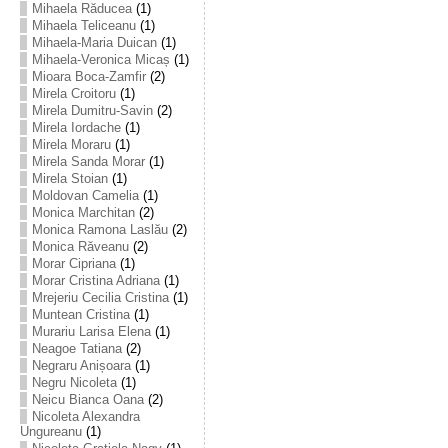
Mihaela Răducea
(1)
Mihaela Teliceanu
(1)
Mihaela-Maria Duican
(1)
Mihaela-Veronica Micaș
(1)
Mioara Boca-Zamfir
(2)
Mirela Croitoru
(1)
Mirela Dumitru-Savin
(2)
Mirela Iordache
(1)
Mirela Moraru
(1)
Mirela Sanda Morar
(1)
Mirela Stoian
(1)
Moldovan Camelia
(1)
Monica Marchitan
(2)
Monica Ramona Laslău
(2)
Monica Răveanu
(2)
Morar Cipriana
(1)
Morar Cristina Adriana
(1)
Mrejeriu Cecilia Cristina
(1)
Muntean Cristina
(1)
Murariu Larisa Elena
(1)
Neagoe Tatiana
(2)
Negraru Anișoara
(1)
Negru Nicoleta
(1)
Neicu Bianca Oana
(2)
Nicoleta Alexandra
Ungureanu
(1)