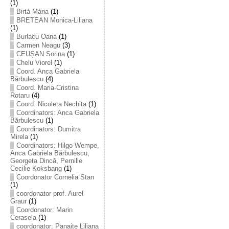
(1)
Birtá Mária
(1)
BRETEAN Monica-Liliana
(1)
Burlacu Oana
(1)
Carmen Neagu
(3)
CEUȘAN Sorina
(1)
Chelu Viorel
(1)
Coord. Anca Gabriela
Bărbulescu
(4)
Coord. Maria-Cristina
Rotaru
(4)
Coord. Nicoleta Nechita
(1)
Coordinators: Anca Gabriela
Bărbulescu
(1)
Coordinators: Dumitra
Mirela
(1)
Coordinators: Hilgo Wempe,
Anca Gabriela Bărbulescu,
Georgeta Dincă, Pernille
Cecilie Koksbang
(1)
Coordonator Cornelia Stan
(1)
coordonator prof. Aurel
Graur
(1)
Coordonator: Marin
Cerasela
(1)
coordonator: Panaite Liliana