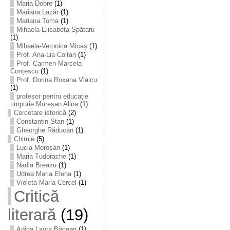
Maria Dobre
(1)
Mariana Lazăr
(1)
Mariana Toma
(1)
Mihaela-Elisabeta Spătaru
(1)
Mihaela-Veronica Micaș
(1)
Prof. Ana-Lia Colțan
(1)
Prof. Carmen Marcela
Conțescu
(1)
Prof. Dorina Roxana Vlaicu
(1)
profesor pentru educație
timpurie Mureșan Alina
(1)
Cercetare istorică
(2)
Constantin Stan
(1)
Gheorghe Răducan
(1)
Chimie
(5)
Lucia Moroșan
(1)
Maria Tudorache
(1)
Nadia Breazu
(1)
Udrea Maria Elena
(1)
Violeta Maria Cercel
(1)
Critică
literară
(19)
Adina Laura Băcean
(1)