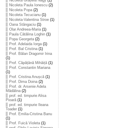
Nicoleta Grațiela Nagy
(1)
Nicoleta Paula Ionescu
(2)
Nicoleta Popa
(2)
Nicoleta Tecucianu
(1)
Nicoleta-Valentina Stroe
(1)
Oana Stângaciu
(1)
Olar Andreea-Maria
(1)
Paula Cătălina Loghin
(1)
Popa Georgeta
(2)
Prof. Adelaida Iorga
(1)
Prof. Bal Cristina
(1)
Prof. Bălan Dragomir Irina
(1)
Prof. Căpățână Mihăiță
(1)
Prof. Constantin Mariana
(1)
Prof. Cristina Anușcă
(1)
Prof. Dima Doina
(2)
Prof. dr. Arsenie Adela
Mădălina
(2)
prof. ed. timpurie Alisa
Pioară
(1)
prof. ed. timpurie Ileana
Toader
(1)
Prof. Emilia-Cristina Banu
(1)
Prof. Fuică Violeta
(1)
prof. Ghile Lavinia-Simona