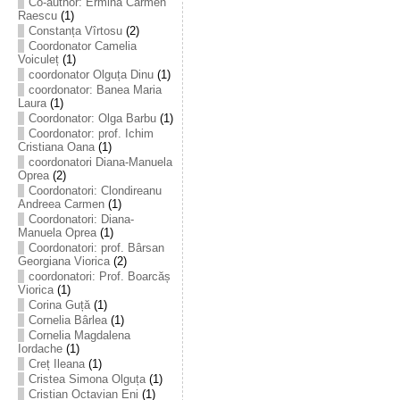
Co-author: Ermina Carmen
Raescu
(1)
Constanța Vîrtosu
(2)
Coordonator Camelia
Voiculeț
(1)
coordonator Olguța Dinu
(1)
coordonator: Banea Maria
Laura
(1)
Coordonator: Olga Barbu
(1)
Coordonator: prof. Ichim
Cristiana Oana
(1)
coordonatori Diana-Manuela
Oprea
(2)
Coordonatori: Clondireanu
Andreea Carmen
(1)
Coordonatori: Diana-
Manuela Oprea
(1)
Coordonatori: prof. Bârsan
Georgiana Viorica
(2)
coordonatori: Prof. Boarcăș
Viorica
(1)
Corina Guță
(1)
Cornelia Bârlea
(1)
Cornelia Magdalena
Iordache
(1)
Creț Ileana
(1)
Cristea Simona Olguța
(1)
Cristian Octavian Eni
(1)