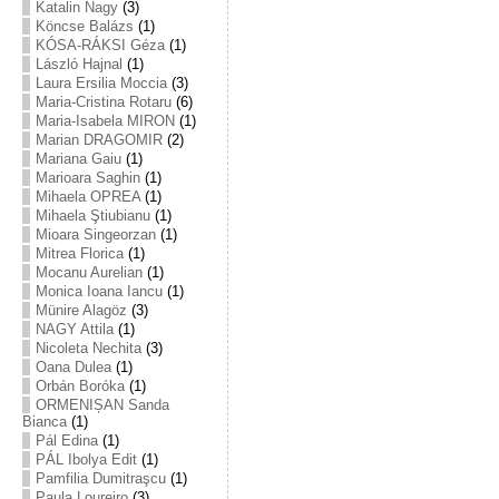
Katalin Nagy
(3)
Köncse Balázs
(1)
KÓSA-RÁKSI Géza
(1)
László Hajnal
(1)
Laura Ersilia Moccia
(3)
Maria-Cristina Rotaru
(6)
Maria-Isabela MIRON
(1)
Marian DRAGOMIR
(2)
Mariana Gaiu
(1)
Marioara Saghin
(1)
Mihaela OPREA
(1)
Mihaela Ştiubianu
(1)
Mioara Singeorzan
(1)
Mitrea Florica
(1)
Mocanu Aurelian
(1)
Monica Ioana Iancu
(1)
Münire Alagöz
(3)
NAGY Attila
(1)
Nicoleta Nechita
(3)
Oana Dulea
(1)
Orbán Boróka
(1)
ORMENIȘAN Sanda
Bianca
(1)
Pál Edina
(1)
PÁL Ibolya Edit
(1)
Pamfilia Dumitraşcu
(1)
Paula Loureiro
(3)