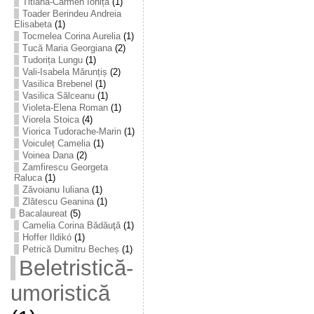
Titiana-Carmen Ioniță
(1)
Toader Berindeu Andreia
Elisabeta
(1)
Tocmelea Corina Aurelia
(1)
Tucă Maria Georgiana
(2)
Tudorița Lungu
(1)
Vali-Isabela Mărunțiș
(2)
Vasilica Brebenel
(1)
Vasilica Sălceanu
(1)
Violeta-Elena Roman
(1)
Viorela Stoica
(4)
Viorica Tudorache-Marin
(1)
Voiculeț Camelia
(1)
Voinea Dana
(2)
Zamfirescu Georgeta
Raluca
(1)
Zăvoianu Iuliana
(1)
Zlătescu Geanina
(1)
Bacalaureat
(5)
Camelia Corina Bădăuţă
(1)
Hoffer Ildikó
(1)
Petrică Dumitru Becheș
(1)
Beletristică-
umoristică