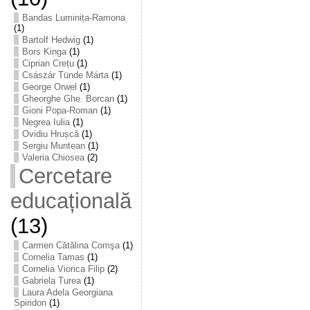
Bandas Luminița-Ramona
(1)
Bartolf Hedwig
(1)
Bors Kinga
(1)
Ciprian Crețu
(1)
Császár Tünde Márta
(1)
George Orwel
(1)
Gheorghe Ghe. Borcan
(1)
Gioni Popa-Roman
(1)
Negrea Iulia
(1)
Ovidiu Hrușcă
(1)
Sergiu Muntean
(1)
Valeria Chiosea
(2)
Cercetare
educațională
(13)
Carmen Cătălina Comşa
(1)
Cornelia Tamas
(1)
Cornelia Viorica Filip
(2)
Gabriela Turea
(1)
Laura Adela Georgiana
Spiridon
(1)