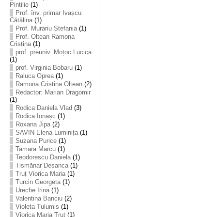
Pintilie
(1)
Prof. înv. primar Ivașcu
Cătălina
(1)
Prof. Murariu Ștefania
(1)
Prof. Oltean Ramona
Cristina
(1)
prof. preuniv. Moțoc Lucica
(1)
prof. Virginia Bobaru
(1)
Raluca Oprea
(1)
Ramona Cristina Oltean
(2)
Redactor: Marian Dragomir
(1)
Rodica Daniela Vlad
(3)
Rodica Ionașc
(1)
Roxana Jipa
(2)
SAVIN Elena Luminița
(1)
Suzana Purice
(1)
Tamara Marcu
(1)
Teodorescu Daniela
(1)
Tismănar Desanca
(1)
Truț Viorica Maria
(1)
Turcin Georgeta
(1)
Ureche Irina
(1)
Valentina Banciu
(2)
Violeta Tulumis
(1)
Viorica Maria Truț
(1)