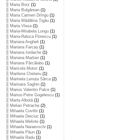
Maria Borz
(1)
Maria Bulgărean
(1)
Maria Carmen Drîngu
(1)
Maria Mădălina Țigău
(1)
Maria Vlasa
(1)
Maria-Mirabela Lungu
(1)
Maria-Raluca Florescu
(1)
Mariana Angheli
(1)
Mariana Farcaș
(1)
Mariana Iordache
(1)
Mariana Marțian
(1)
Mariana Pârcălabu
(1)
Maricela Motoc
(1)
Marilena Chelariu
(1)
Marinela Lenuța Sârca
(2)
Marioara Saghin
(1)
Marius Valentin Palce
(1)
Marius-Petre Gogelescu
(1)
Marta Albotă
(1)
Melian Petrache
(2)
Mihaela Coviltir
(1)
Mihaela Deiciuc
(1)
Mihaela Melinte
(1)
Mihaela Naraevschi
(1)
Mihaela Păun
(1)
Mihaela Radu
(1)