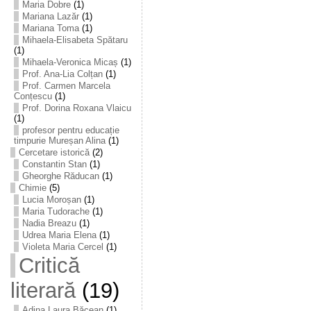
Maria Dobre
(1)
Mariana Lazăr
(1)
Mariana Toma
(1)
Mihaela-Elisabeta Spătaru
(1)
Mihaela-Veronica Micaș
(1)
Prof. Ana-Lia Colțan
(1)
Prof. Carmen Marcela
Conțescu
(1)
Prof. Dorina Roxana Vlaicu
(1)
profesor pentru educație
timpurie Mureșan Alina
(1)
Cercetare istorică
(2)
Constantin Stan
(1)
Gheorghe Răducan
(1)
Chimie
(5)
Lucia Moroșan
(1)
Maria Tudorache
(1)
Nadia Breazu
(1)
Udrea Maria Elena
(1)
Violeta Maria Cercel
(1)
Critică
literară
(19)
Adina Laura Băcean
(1)