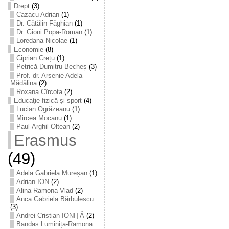
Drept
(3)
Cazacu Adrian
(1)
Dr. Cătălin Făghian
(1)
Dr. Gioni Popa-Roman
(1)
Loredana Nicolae
(1)
Economie
(8)
Ciprian Crețu
(1)
Petrică Dumitru Becheș
(3)
Prof. dr. Arsenie Adela
Mădălina
(2)
Roxana Cîrcota
(2)
Educaţie fizică şi sport
(4)
Lucian Ogrăzeanu
(1)
Mircea Mocanu
(1)
Paul-Arghil Oltean
(2)
Erasmus
(49)
Adela Gabriela Mureșan
(1)
Adrian ION
(2)
Alina Ramona Vlad
(2)
Anca Gabriela Bărbulescu
(3)
Andrei Cristian IONIȚĂ
(2)
Bandas Luminița-Ramona