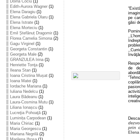
Doina Cociu
(1)
Edith-Aurora Wagner
(1)
“Exis
Elena Daragiu
(1)
imagin
Elena Gabriela Olaru
(1)
pe car
Elena Istrate
(1)
găsi d
Elena Morteciu
(1)
Porni
Emil Ștefănuț Dragomir
(1)
,,L’h
Florea Camelia Simona
(2)
îndre
Gagu Virginel
(1)
proble
Georgeta Constantin
(1)
,,Cur
Georgeta Male
(2)
învăţă
GRANZULEA Irina
(1)
Respec
Henriette Tonţa
(1)
de de
Ileana Stan
(1)
abordă
Ioana Cristina Mușat
(1)
“Tehno
Ioana Matei
(1)
copilă
Iordache Mariana
(1)
pasion
activi
Iuliana Nedelcu
(1)
inteli
Laura Bădeanu
(1)
creati
Laura-Cosmina Mutu
(1)
Liliana Ionașcu
(1)
Lucreţia Pohoaţă
(1)
Luminița Carpodean
(1)
Descar
dezvol
Maria Chiriac
(1)
prin c
Maria Georgescu
(1)
Elena
Mariana Negrilă
(2)
Marilena Ifrosa
(1)