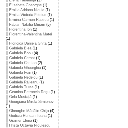
Elena Țarălungă
(2)
Elisabeta Gheorghe
(1)
Emilia Adriana Nicula
(1)
Emilia Victoria Felciuc
(1)
Ermina Carmen Raescu
(1)
Fabian Natalia Miriam
(5)
Florentina Ion
(1)
Florentina-Valentina Matei
(1)
Floricica Daniela Ghiță
(1)
Gabriela Biea
(1)
Gabriela Bobu
(4)
Gabriela Cernat
(1)
Gabriela Cristian
(2)
Gabriela Gheorghiu
(1)
Gabriela Ivan
(1)
Gabriela Nedelcu
(1)
Gabriela Răileanu
(1)
Gabriela Turea
(1)
Geanina-Petronela Roșu
(1)
Gelu Mustață
(1)
Georgiana-Mirela Simionov
(1)
Gheorghe Mădălin Chiţa
(4)
Godiciu-Runcan Ileana
(1)
Gramer Elena
(1)
Hrista Octavia Niculescu