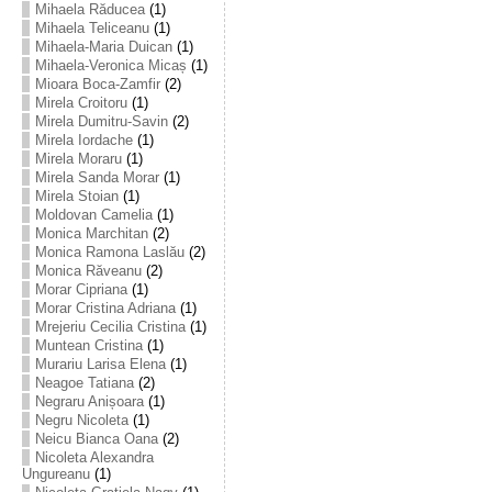
Mihaela Răducea
(1)
Mihaela Teliceanu
(1)
Mihaela-Maria Duican
(1)
Mihaela-Veronica Micaș
(1)
Mioara Boca-Zamfir
(2)
Mirela Croitoru
(1)
Mirela Dumitru-Savin
(2)
Mirela Iordache
(1)
Mirela Moraru
(1)
Mirela Sanda Morar
(1)
Mirela Stoian
(1)
Moldovan Camelia
(1)
Monica Marchitan
(2)
Monica Ramona Laslău
(2)
Monica Răveanu
(2)
Morar Cipriana
(1)
Morar Cristina Adriana
(1)
Mrejeriu Cecilia Cristina
(1)
Muntean Cristina
(1)
Murariu Larisa Elena
(1)
Neagoe Tatiana
(2)
Negraru Anișoara
(1)
Negru Nicoleta
(1)
Neicu Bianca Oana
(2)
Nicoleta Alexandra
Ungureanu
(1)