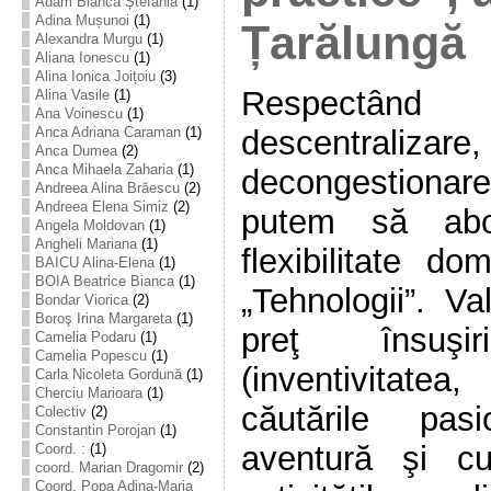
Adam Bianca Ștefania
(1)
Adina Mușunoi
(1)
Țarălungă
Alexandra Murgu
(1)
Aliana Ionescu
(1)
Alina Ionica Joițoiu
(3)
Respectând
Alina Vasile
(1)
Ana Voinescu
(1)
descentralizare,
Anca Adriana Caraman
(1)
Anca Dumea
(2)
Anca Mihaela Zaharia
(1)
decongestionare
Andreea Alina Brăescu
(2)
Andreea Elena Simiz
(2)
putem să abo
Angela Moldovan
(1)
Angheli Mariana
(1)
flexibilitate do
BAICU Alina-Elena
(1)
BOIA Beatrice Bianca
(1)
„Tehnologii”. Va
Bondar Viorica
(2)
Boroş Irina Margareta
(1)
preţ însuşi
Camelia Podaru
(1)
Camelia Popescu
(1)
(inventivitatea,
Carla Nicoleta Gordună
(1)
Cherciu Marioara
(1)
căutările pas
Colectiv
(2)
Constantin Porojan
(1)
aventură şi cu
Coord. :
(1)
coord. Marian Dragomir
(2)
Coord. Popa Adina-Maria