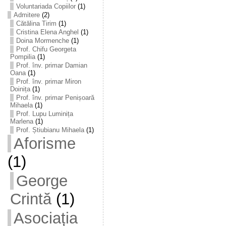
Voluntariada Copiilor
(1)
Admitere
(2)
Cătălina Tirim
(1)
Cristina Elena Anghel
(1)
Doina Mormenche
(1)
Prof. Chifu Georgeta
Pompilia
(1)
Prof. înv. primar Damian
Oana
(1)
Prof. înv. primar Miron
Doinița
(1)
Prof. înv. primar Penișoară
Mihaela
(1)
Prof. Lupu Luminița
Marlena
(1)
Prof. Știubianu Mihaela
(1)
Aforisme
(1)
George
Crintă
(1)
Asociația