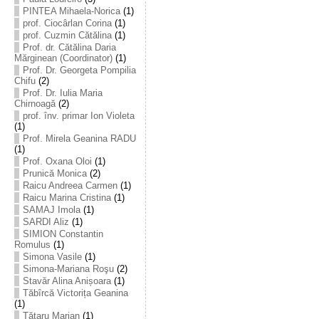
PINTEA Mihaela-Norica
(1)
prof. Ciocârlan Corina
(1)
prof. Cuzmin Cătălina
(1)
Prof. dr. Cătălina Daria
Mărginean (Coordinator)
(1)
Prof. Dr. Georgeta Pompilia
Chifu
(2)
Prof. Dr. Iulia Maria
Chirnoagă
(2)
prof. înv. primar Ion Violeta
(1)
Prof. Mirela Geanina RADU
(1)
Prof. Oxana Oloi
(1)
Prunică Monica
(2)
Raicu Andreea Carmen
(1)
Raicu Marina Cristina
(1)
SAMAJ Imola
(1)
SARDI Aliz
(1)
SIMION Constantin
Romulus
(1)
Simona Vasile
(1)
Simona-Mariana Roşu
(2)
Stavăr Alina Anișoara
(1)
Tăbîrcă Victorița Geanina
(1)
Tătaru Marian
(1)