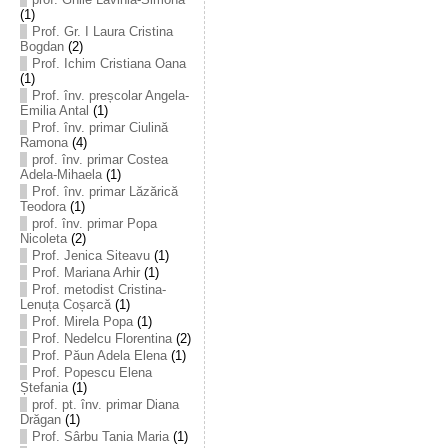
(1)
Prof. Gr. I Laura Cristina
Bogdan
(2)
Prof. Ichim Cristiana Oana
(1)
Prof. înv. preșcolar Angela-
Emilia Antal
(1)
Prof. înv. primar Ciulină
Ramona
(4)
prof. înv. primar Costea
Adela-Mihaela
(1)
Prof. înv. primar Lăzărică
Teodora
(1)
prof. înv. primar Popa
Nicoleta
(2)
Prof. Jenica Siteavu
(1)
Prof. Mariana Arhir
(1)
Prof. metodist Cristina-
Lenuța Coșarcă
(1)
Prof. Mirela Popa
(1)
Prof. Nedelcu Florentina
(2)
Prof. Păun Adela Elena
(1)
Prof. Popescu Elena
Ștefania
(1)
prof. pt. înv. primar Diana
Drăgan
(1)
Prof. Sârbu Tania Maria
(1)