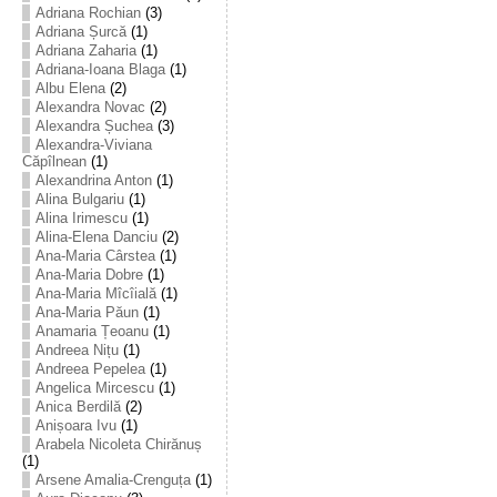
Adriana Rochian
(3)
Adriana Șurcă
(1)
Adriana Zaharia
(1)
Adriana-Ioana Blaga
(1)
Albu Elena
(2)
Alexandra Novac
(2)
Alexandra Șuchea
(3)
Alexandra-Viviana
Căpîlnean
(1)
Alexandrina Anton
(1)
Alina Bulgariu
(1)
Alina Irimescu
(1)
Alina-Elena Danciu
(2)
Ana-Maria Cârstea
(1)
Ana-Maria Dobre
(1)
Ana-Maria Mîcîială
(1)
Ana-Maria Păun
(1)
Anamaria Țeoanu
(1)
Andreea Nițu
(1)
Andreea Pepelea
(1)
Angelica Mircescu
(1)
Anica Berdilă
(2)
Anișoara Ivu
(1)
Arabela Nicoleta Chirănuș
(1)
Arsene Amalia-Crenguța
(1)