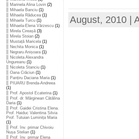
Marinela Alina Lovin
(2)
Mihaela Banciu
(1)
Mihaela Răducea
(1)
August, 2010 | 
Mihaela Turcu
(1)
Mihaela-Elena Vărzescu
(1)
Mirela Cireașă
(3)
Mirela Stoian
(2)
Mustață Maricela
(1)
Nechita Monica
(1)
Negraru Anișoara
(1)
Nicoleta Alexandra
Ungureanu
(1)
Nicoleta Stanciu
(1)
Oana Crăciun
(1)
Panțiru Daciana Maria
(1)
PIUARU Brenda-Andreea
(1)
Prof. Apostol Ecaterina
(1)
Prof. dr. Mărginean Cătălina
Daria
(1)
Prof. Gaidei Cristina Elena.
Prof. Haiduc Valentina Silvia
Prof. Tutuian Luminița Maria
(1)
Prof. înv. primar Chivoiu
Nușa Stelian
(1)
Prof. înv. primar Elena