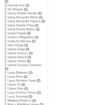
(1)
Hussain Ana
(1)
Ilie Mihaela
(1)
Inovan Bertók Renata
(1)
Ioana Alexandra Morar
(1)
Ioana Alexandra Văduva
(2)
Ioana Daniela Popa
(1)
Ioana-Aurelia Baboș
(1)
Ionela Palade
(2)
Ionescu Magdalena
(1)
Iordache Mariana
(1)
Iulia Dologa
(1)
Iuliana Griga
(2)
Iuliana Ionescu
(1)
Iuliana Muscă
(1)
Iuliana Sandu
(1)
Iuliana-Simona Cimpoeru
(1)
Laura Bădeanu
(1)
Laura Mutu
(1)
Laura Nicoleta Coste
(2)
Liliana Fiț
(1)
Liliana Stan
(1)
Lucia Cristina Turosu
(1)
Lucia Șomoiag
(1)
Măgduța Budurcă
(1)
Marcu Mădălina Iuliana
(1)