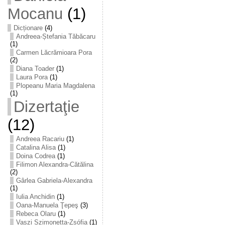
Mocanu
(1)
Dicționare
(4)
Andreea-Ștefania Tăbăcaru
(1)
Carmen Lăcrămioara Pora
(2)
Diana Toader
(1)
Laura Pora
(1)
Plopeanu Maria Magdalena
(1)
Dizertaţie
(12)
Andreea Racariu
(1)
Catalina Alisa
(1)
Doina Codrea
(1)
Filimon Alexandra-Cătălina
(2)
Gârlea Gabriela-Alexandra
(1)
Iulia Anchidin
(1)
Oana-Manuela Ţepeş
(3)
Rebeca Olaru
(1)
Vaszi Szimonetta-Zsófia
(1)