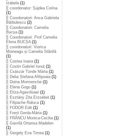
Izabela
(1)
coordonator: Șujdea Corina
(1)
Coordonatori: Anca Gabriela
Bărbulescu
(2)
Coordonatori: Camelia
Bucșa
(1)
Coordonatori: Prof Camelia
Elena BUCȘA
(1)
coordonatori: Viorica
Moineagu și Camelia Stănilă
(1)
Costea Ioana
(1)
Costin Gabriel Ionuț
(1)
Császár Tünde Márta
(1)
Delia Ștefana Afilipoaia
(1)
Doina Mormenche
(1)
Elena Gogu
(1)
Eliza Agavriloaei
(1)
Esztány Zita Erzsébet
(1)
Filipache Raluca
(1)
FODOR Edit
(1)
Forró Gerda-Mária
(1)
FRÂNCU Monica-Cecilia
(1)
Gavrilă Ortansa Madelen
(1)
Gergely Eva Timea
(1)