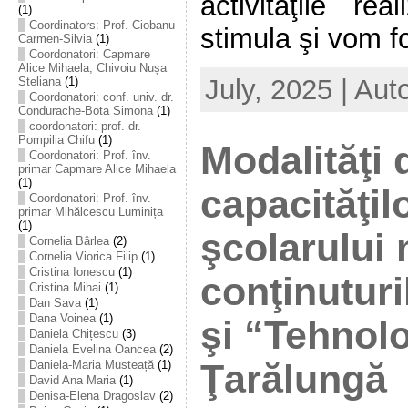
activităţile re
(1)
Coordinators: Prof. Ciobanu
stimula şi vom fo
Carmen-Silvia
(1)
Coordonatori: Capmare
Alice Mihaela, Chivoiu Nușa
July, 2025 | Aut
Steliana
(1)
Coordonatori: conf. univ. dr.
Condurache-Bota Simona
(1)
coordonatori: prof. dr.
Pompilia Chifu
(1)
Modalităţi 
Coordonatori: Prof. înv.
primar Capmare Alice Mihaela
(1)
capacităţil
Coordonatori: Prof. înv.
primar Mihălcescu Luminița
(1)
şcolarului 
Cornelia Bârlea
(2)
Cornelia Viorica Filip
(1)
Cristina Ionescu
(1)
conţinuturi
Cristina Mihai
(1)
Dan Sava
(1)
Dana Voinea
(1)
şi “Tehnolo
Daniela Chițescu
(3)
Daniela Evelina Oancea
(2)
Ţarălungă
Daniela-Maria Musteață
(1)
David Ana Maria
(1)
Denisa-Elena Dragoslav
(2)