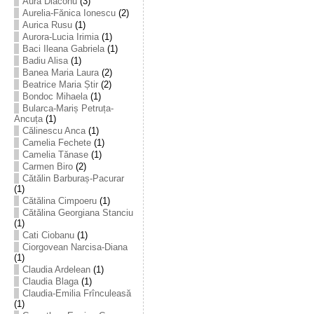
Aura Diaconu
(3)
Aurelia-Fănica Ionescu
(2)
Aurica Rusu
(1)
Aurora-Lucia Irimia
(1)
Baci Ileana Gabriela
(1)
Badiu Alisa
(1)
Banea Maria Laura
(2)
Beatrice Maria Știr
(2)
Bondoc Mihaela
(1)
Bularca-Mariș Petruța-
Ancuța
(1)
Călinescu Anca
(1)
Camelia Fechete
(1)
Camelia Tănase
(1)
Carmen Biro
(2)
Cătălin Barburaș-Pacurar
(1)
Cătălina Cimpoeru
(1)
Cătălina Georgiana Stanciu
(1)
Cati Ciobanu
(1)
Ciorgovean Narcisa-Diana
(1)
Claudia Ardelean
(1)
Claudia Blaga
(1)
Claudia-Emilia Frînculeasă
(1)