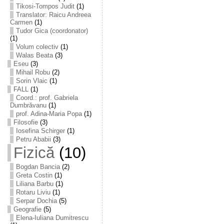
Tikosi-Tompos Judit
(1)
Translator: Raicu Andreea
Carmen
(1)
Tudor Gica (coordonator)
(1)
Volum colectiv
(1)
Walas Beata
(3)
Eseu
(3)
Mihail Robu
(2)
Sorin Vlaic
(1)
FALL
(1)
Coord.: prof. Gabriela
Dumbrăvanu
(1)
prof. Adina-Maria Popa
(1)
Filosofie
(3)
Iosefina Schirger
(1)
Petru Ababii
(3)
Fizică
(10)
Bogdan Bancia
(2)
Greta Costin
(1)
Liliana Barbu
(1)
Rotaru Liviu
(1)
Serpar Dochia
(5)
Geografie
(5)
Elena-Iuliana Dumitrescu