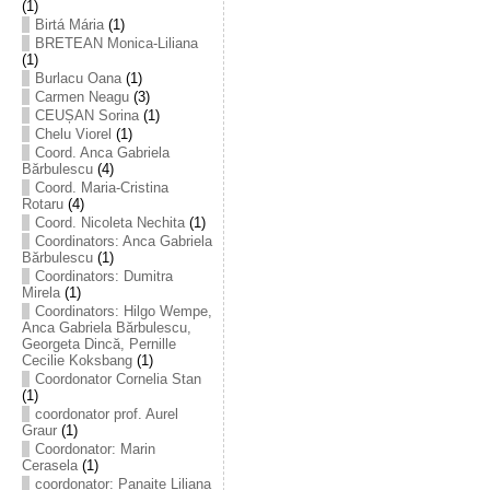
(1)
Birtá Mária
(1)
BRETEAN Monica-Liliana
(1)
Burlacu Oana
(1)
Carmen Neagu
(3)
CEUȘAN Sorina
(1)
Chelu Viorel
(1)
Coord. Anca Gabriela
Bărbulescu
(4)
Coord. Maria-Cristina
Rotaru
(4)
Coord. Nicoleta Nechita
(1)
Coordinators: Anca Gabriela
Bărbulescu
(1)
Coordinators: Dumitra
Mirela
(1)
Coordinators: Hilgo Wempe,
Anca Gabriela Bărbulescu,
Georgeta Dincă, Pernille
Cecilie Koksbang
(1)
Coordonator Cornelia Stan
(1)
coordonator prof. Aurel
Graur
(1)
Coordonator: Marin
Cerasela
(1)
coordonator: Panaite Liliana