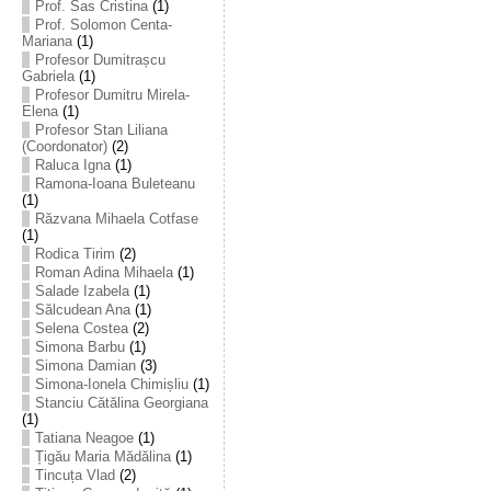
Prof. Sas Cristina
(1)
Prof. Solomon Centa-
Mariana
(1)
Profesor Dumitrașcu
Gabriela
(1)
Profesor Dumitru Mirela-
Elena
(1)
Profesor Stan Liliana
(Coordonator)
(2)
Raluca Igna
(1)
Ramona-Ioana Buleteanu
(1)
Răzvana Mihaela Cotfase
(1)
Rodica Tirim
(2)
Roman Adina Mihaela
(1)
Salade Izabela
(1)
Sălcudean Ana
(1)
Selena Costea
(2)
Simona Barbu
(1)
Simona Damian
(3)
Simona-Ionela Chimișliu
(1)
Stanciu Cătălina Georgiana
(1)
Tatiana Neagoe
(1)
Țigău Maria Mădălina
(1)
Tincuța Vlad
(2)