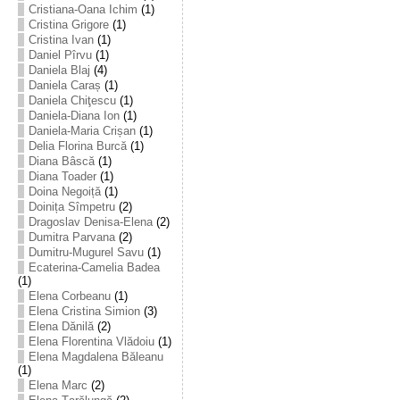
Cristiana-Oana Ichim
(1)
Cristina Grigore
(1)
Cristina Ivan
(1)
Daniel Pîrvu
(1)
Daniela Blaj
(4)
Daniela Caraș
(1)
Daniela Chiţescu
(1)
Daniela-Diana Ion
(1)
Daniela-Maria Crișan
(1)
Delia Florina Burcă
(1)
Diana Bâscă
(1)
Diana Toader
(1)
Doina Negoiță
(1)
Doinița Sîmpetru
(2)
Dragoslav Denisa-Elena
(2)
Dumitra Parvana
(2)
Dumitru-Mugurel Savu
(1)
Ecaterina-Camelia Badea
(1)
Elena Corbeanu
(1)
Elena Cristina Simion
(3)
Elena Dănilă
(2)
Elena Florentina Vlădoiu
(1)
Elena Magdalena Băleanu
(1)
Elena Marc
(2)