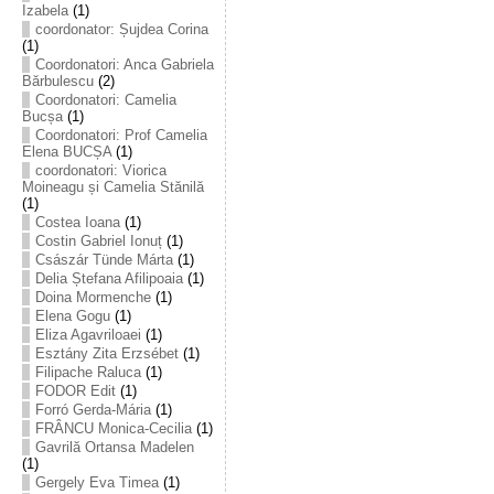
Izabela
(1)
coordonator: Șujdea Corina
(1)
Coordonatori: Anca Gabriela
Bărbulescu
(2)
Coordonatori: Camelia
Bucșa
(1)
Coordonatori: Prof Camelia
Elena BUCȘA
(1)
coordonatori: Viorica
Moineagu și Camelia Stănilă
(1)
Costea Ioana
(1)
Costin Gabriel Ionuț
(1)
Császár Tünde Márta
(1)
Delia Ștefana Afilipoaia
(1)
Doina Mormenche
(1)
Elena Gogu
(1)
Eliza Agavriloaei
(1)
Esztány Zita Erzsébet
(1)
Filipache Raluca
(1)
FODOR Edit
(1)
Forró Gerda-Mária
(1)
FRÂNCU Monica-Cecilia
(1)
Gavrilă Ortansa Madelen
(1)
Gergely Eva Timea
(1)