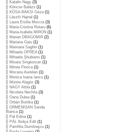
Katalin Nagy
(3)
Köncse Balázs
(1)
KÓSA-RÁKSI Géza
(1)
László Hajnal
(1)
Laura Ersilia Moccia
(3)
Maria-Cristina Rotaru
(6)
Maria-Isabela MIRON
(1)
Marian DRAGOMIR
(2)
Mariana Gaiu
(1)
Marioara Saghin
(1)
Mihaela OPREA
(1)
Mihaela Ştiubianu
(1)
Mioara Singeorzan
(1)
Mitrea Florica
(1)
Mocanu Aurelian
(1)
Monica Ioana Iancu
(1)
Münire Alagöz
(3)
NAGY Attila
(1)
Nicoleta Nechita
(3)
Oana Dulea
(1)
Orbán Boróka
(1)
ORMENIȘAN Sanda
Bianca
(1)
Pál Edina
(1)
PÁL Ibolya Edit
(1)
Pamfilia Dumitraşcu
(1)
Paula Loureiro
(3)