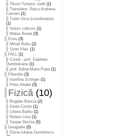
Tikosi-Tompos Judit
(1)
Translator: Raicu Andreea
Carmen
(1)
Tudor Gica (coordonator)
(1)
Volum colectiv
(1)
Walas Beata
(3)
Eseu
(3)
Mihail Robu
(2)
Sorin Vlaic
(1)
FALL
(1)
Coord.: prof. Gabriela
Dumbrăvanu
(1)
prof. Adina-Maria Popa
(1)
Filosofie
(3)
Iosefina Schirger
(1)
Petru Ababii
(3)
Fizică
(10)
Bogdan Bancia
(2)
Greta Costin
(1)
Liliana Barbu
(1)
Rotaru Liviu
(1)
Serpar Dochia
(5)
Geografie
(5)
Elena-Iuliana Dumitrescu