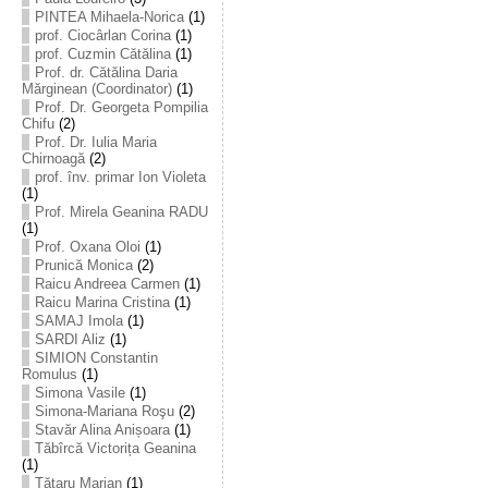
PINTEA Mihaela-Norica
(1)
prof. Ciocârlan Corina
(1)
prof. Cuzmin Cătălina
(1)
Prof. dr. Cătălina Daria
Mărginean (Coordinator)
(1)
Prof. Dr. Georgeta Pompilia
Chifu
(2)
Prof. Dr. Iulia Maria
Chirnoagă
(2)
prof. înv. primar Ion Violeta
(1)
Prof. Mirela Geanina RADU
(1)
Prof. Oxana Oloi
(1)
Prunică Monica
(2)
Raicu Andreea Carmen
(1)
Raicu Marina Cristina
(1)
SAMAJ Imola
(1)
SARDI Aliz
(1)
SIMION Constantin
Romulus
(1)
Simona Vasile
(1)
Simona-Mariana Roşu
(2)
Stavăr Alina Anișoara
(1)
Tăbîrcă Victorița Geanina
(1)
Tătaru Marian
(1)