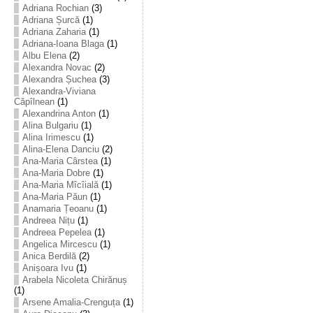
Adriana Rochian
(3)
Adriana Șurcă
(1)
Adriana Zaharia
(1)
Adriana-Ioana Blaga
(1)
Albu Elena
(2)
Alexandra Novac
(2)
Alexandra Șuchea
(3)
Alexandra-Viviana
Căpîlnean
(1)
Alexandrina Anton
(1)
Alina Bulgariu
(1)
Alina Irimescu
(1)
Alina-Elena Danciu
(2)
Ana-Maria Cârstea
(1)
Ana-Maria Dobre
(1)
Ana-Maria Mîcîială
(1)
Ana-Maria Păun
(1)
Anamaria Țeoanu
(1)
Andreea Nițu
(1)
Andreea Pepelea
(1)
Angelica Mircescu
(1)
Anica Berdilă
(2)
Anișoara Ivu
(1)
Arabela Nicoleta Chirănuș
(1)
Arsene Amalia-Crenguța
(1)