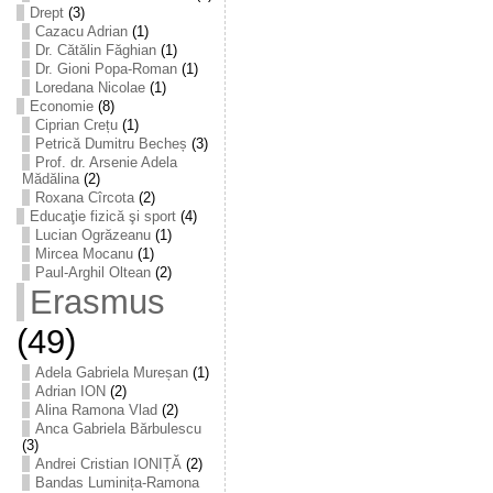
Drept
(3)
Cazacu Adrian
(1)
Dr. Cătălin Făghian
(1)
Dr. Gioni Popa-Roman
(1)
Loredana Nicolae
(1)
Economie
(8)
Ciprian Crețu
(1)
Petrică Dumitru Becheș
(3)
Prof. dr. Arsenie Adela
Mădălina
(2)
Roxana Cîrcota
(2)
Educaţie fizică şi sport
(4)
Lucian Ogrăzeanu
(1)
Mircea Mocanu
(1)
Paul-Arghil Oltean
(2)
Erasmus
(49)
Adela Gabriela Mureșan
(1)
Adrian ION
(2)
Alina Ramona Vlad
(2)
Anca Gabriela Bărbulescu
(3)
Andrei Cristian IONIȚĂ
(2)
Bandas Luminița-Ramona