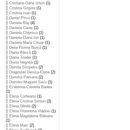
Cristiana-Oana Ichim
(1)
Cristina Grigore
(1)
Cristina Ivan
(1)
Daniel Pîrvu
(1)
Daniela Blaj
(4)
Daniela Caraș
(1)
Daniela Chiţescu
(1)
Daniela-Diana Ion
(1)
Daniela-Maria Crișan
(1)
Delia Florina Burcă
(1)
Diana Bâscă
(1)
Diana Toader
(1)
Doina Negoiță
(1)
Doinița Sîmpetru
(2)
Dragoslav Denisa-Elena
(2)
Dumitra Parvana
(2)
Dumitru-Mugurel Savu
(1)
Ecaterina-Camelia Badea
(1)
Elena Corbeanu
(1)
Elena Cristina Simion
(3)
Elena Dănilă
(2)
Elena Florentina Vlădoiu
(1)
Elena Magdalena Băleanu
(1)
Elena Marc
(2)