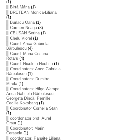
(1)
Birtá Mária
(1)
BRETEAN Monica-Liliana
(1)
Burlacu Oana
(1)
Carmen Neagu
(3)
CEUȘAN Sorina
(1)
Chelu Viorel
(1)
Coord. Anca Gabriela
Bărbulescu
(4)
Coord. Maria-Cristina
Rotaru
(4)
Coord. Nicoleta Nechita
(1)
Coordinators: Anca Gabriela
Bărbulescu
(1)
Coordinators: Dumitra
Mirela
(1)
Coordinators: Hilgo Wempe,
Anca Gabriela Bărbulescu,
Georgeta Dincă, Pernille
Cecilie Koksbang
(1)
Coordonator Cornelia Stan
(1)
coordonator prof. Aurel
Graur
(1)
Coordonator: Marin
Cerasela
(1)
coordonator: Panaite Liliana