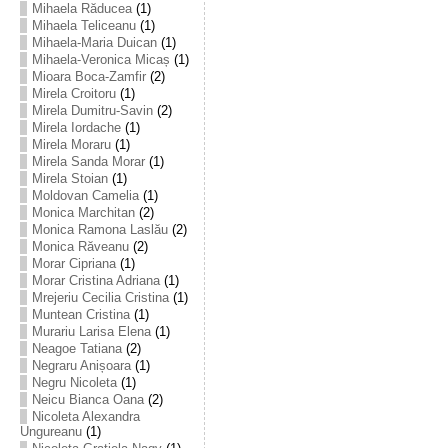
Mihaela Răducea
(1)
Mihaela Teliceanu
(1)
Mihaela-Maria Duican
(1)
Mihaela-Veronica Micaș
(1)
Mioara Boca-Zamfir
(2)
Mirela Croitoru
(1)
Mirela Dumitru-Savin
(2)
Mirela Iordache
(1)
Mirela Moraru
(1)
Mirela Sanda Morar
(1)
Mirela Stoian
(1)
Moldovan Camelia
(1)
Monica Marchitan
(2)
Monica Ramona Laslău
(2)
Monica Răveanu
(2)
Morar Cipriana
(1)
Morar Cristina Adriana
(1)
Mrejeriu Cecilia Cristina
(1)
Muntean Cristina
(1)
Murariu Larisa Elena
(1)
Neagoe Tatiana
(2)
Negraru Anișoara
(1)
Negru Nicoleta
(1)
Neicu Bianca Oana
(2)
Nicoleta Alexandra
Ungureanu
(1)