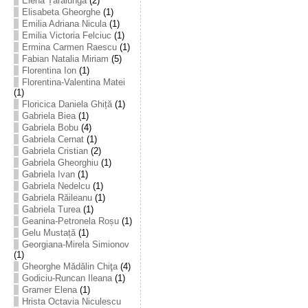
Elena Țarălungă
(2)
Elisabeta Gheorghe
(1)
Emilia Adriana Nicula
(1)
Emilia Victoria Felciuc
(1)
Ermina Carmen Raescu
(1)
Fabian Natalia Miriam
(5)
Florentina Ion
(1)
Florentina-Valentina Matei
(1)
Floricica Daniela Ghiță
(1)
Gabriela Biea
(1)
Gabriela Bobu
(4)
Gabriela Cernat
(1)
Gabriela Cristian
(2)
Gabriela Gheorghiu
(1)
Gabriela Ivan
(1)
Gabriela Nedelcu
(1)
Gabriela Răileanu
(1)
Gabriela Turea
(1)
Geanina-Petronela Roșu
(1)
Gelu Mustață
(1)
Georgiana-Mirela Simionov
(1)
Gheorghe Mădălin Chiţa
(4)
Godiciu-Runcan Ileana
(1)
Gramer Elena
(1)
Hrista Octavia Niculescu