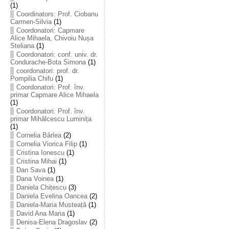
(1)
Coordinators: Prof. Ciobanu
Carmen-Silvia
(1)
Coordonatori: Capmare
Alice Mihaela, Chivoiu Nușa
Steliana
(1)
Coordonatori: conf. univ. dr.
Condurache-Bota Simona
(1)
coordonatori: prof. dr.
Pompilia Chifu
(1)
Coordonatori: Prof. înv.
primar Capmare Alice Mihaela
(1)
Coordonatori: Prof. înv.
primar Mihălcescu Luminița
(1)
Cornelia Bârlea
(2)
Cornelia Viorica Filip
(1)
Cristina Ionescu
(1)
Cristina Mihai
(1)
Dan Sava
(1)
Dana Voinea
(1)
Daniela Chițescu
(3)
Daniela Evelina Oancea
(2)
Daniela-Maria Musteață
(1)
David Ana Maria
(1)
Denisa-Elena Dragoslav
(2)