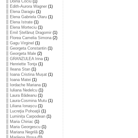
Doina Cociu
(1)
Edith-Aurora Wagner
(1)
Elena Daragiu
(1)
Elena Gabriela Olaru
(1)
Elena Istrate
(1)
Elena Morteciu
(1)
Emil Ștefănuț Dragomir
(1)
Florea Camelia Simona
(2)
Gagu Virginel
(1)
Georgeta Constantin
(1)
Georgeta Male
(2)
GRANZULEA Irina
(1)
Henriette Tonţa
(1)
Ileana Stan
(1)
Ioana Cristina Mușat
(1)
Ioana Matei
(1)
Iordache Mariana
(1)
Iuliana Nedelcu
(1)
Laura Bădeanu
(1)
Laura-Cosmina Mutu
(1)
Liliana Ionașcu
(1)
Lucreţia Pohoaţă
(1)
Luminița Carpodean
(1)
Maria Chiriac
(1)
Maria Georgescu
(1)
Mariana Negrilă
(2)
Marilena Ifrosa
(1)