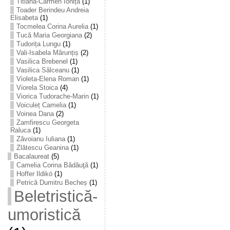
Titiana-Carmen Ioniță
(1)
Toader Berindeu Andreia
Elisabeta
(1)
Tocmelea Corina Aurelia
(1)
Tucă Maria Georgiana
(2)
Tudorița Lungu
(1)
Vali-Isabela Mărunțiș
(2)
Vasilica Brebenel
(1)
Vasilica Sălceanu
(1)
Violeta-Elena Roman
(1)
Viorela Stoica
(4)
Viorica Tudorache-Marin
(1)
Voiculeț Camelia
(1)
Voinea Dana
(2)
Zamfirescu Georgeta
Raluca
(1)
Zăvoianu Iuliana
(1)
Zlătescu Geanina
(1)
Bacalaureat
(5)
Camelia Corina Bădăuţă
(1)
Hoffer Ildikó
(1)
Petrică Dumitru Becheș
(1)
Beletristică-
umoristică