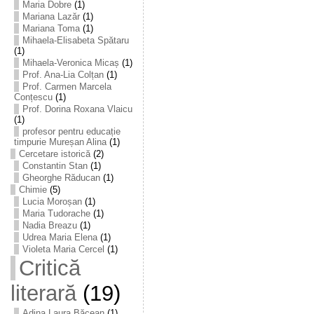
Maria Dobre
(1)
Mariana Lazăr
(1)
Mariana Toma
(1)
Mihaela-Elisabeta Spătaru
(1)
Mihaela-Veronica Micaș
(1)
Prof. Ana-Lia Colțan
(1)
Prof. Carmen Marcela
Conțescu
(1)
Prof. Dorina Roxana Vlaicu
(1)
profesor pentru educație
timpurie Mureșan Alina
(1)
Cercetare istorică
(2)
Constantin Stan
(1)
Gheorghe Răducan
(1)
Chimie
(5)
Lucia Moroșan
(1)
Maria Tudorache
(1)
Nadia Breazu
(1)
Udrea Maria Elena
(1)
Violeta Maria Cercel
(1)
Critică
literară
(19)
Adina Laura Băcean
(1)