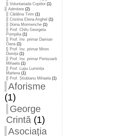
Voluntariada Copiilor
(1)
Admitere
(2)
Cătălina Tirim
(1)
Cristina Elena Anghel
(1)
Doina Mormenche
(1)
Prof. Chifu Georgeta
Pompilia
(1)
Prof. înv. primar Damian
Oana
(1)
Prof. înv. primar Miron
Doinița
(1)
Prof. înv. primar Penișoară
Mihaela
(1)
Prof. Lupu Luminița
Marlena
(1)
Prof. Știubianu Mihaela
(1)
Aforisme
(1)
George
Crintă
(1)
Asociația