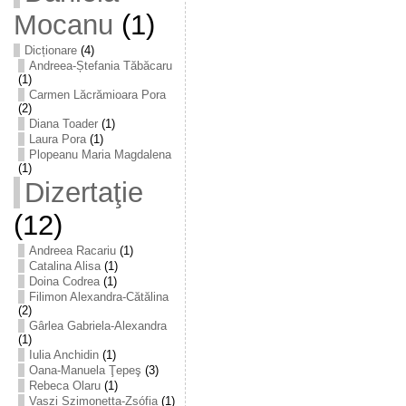
Mocanu
(1)
Dicționare
(4)
Andreea-Ștefania Tăbăcaru
(1)
Carmen Lăcrămioara Pora
(2)
Diana Toader
(1)
Laura Pora
(1)
Plopeanu Maria Magdalena
(1)
Dizertaţie
(12)
Andreea Racariu
(1)
Catalina Alisa
(1)
Doina Codrea
(1)
Filimon Alexandra-Cătălina
(2)
Gârlea Gabriela-Alexandra
(1)
Iulia Anchidin
(1)
Oana-Manuela Ţepeş
(3)
Rebeca Olaru
(1)
Vaszi Szimonetta-Zsófia
(1)