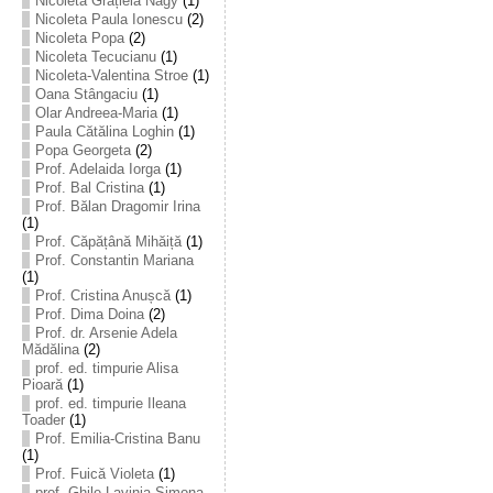
Nicoleta Grațiela Nagy
(1)
Nicoleta Paula Ionescu
(2)
Nicoleta Popa
(2)
Nicoleta Tecucianu
(1)
Nicoleta-Valentina Stroe
(1)
Oana Stângaciu
(1)
Olar Andreea-Maria
(1)
Paula Cătălina Loghin
(1)
Popa Georgeta
(2)
Prof. Adelaida Iorga
(1)
Prof. Bal Cristina
(1)
Prof. Bălan Dragomir Irina
(1)
Prof. Căpățână Mihăiță
(1)
Prof. Constantin Mariana
(1)
Prof. Cristina Anușcă
(1)
Prof. Dima Doina
(2)
Prof. dr. Arsenie Adela
Mădălina
(2)
prof. ed. timpurie Alisa
Pioară
(1)
prof. ed. timpurie Ileana
Toader
(1)
Prof. Emilia-Cristina Banu
(1)
Prof. Fuică Violeta
(1)
prof. Ghile Lavinia-Simona