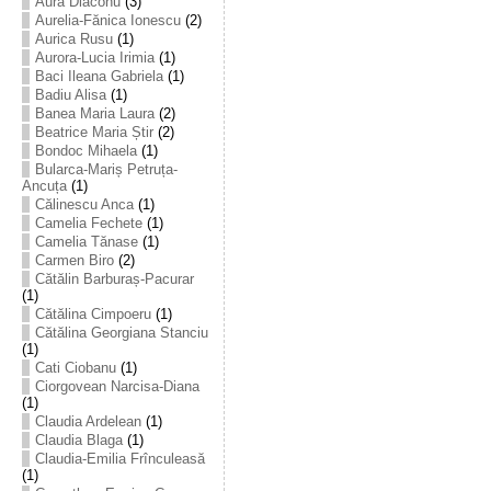
Aura Diaconu
(3)
Aurelia-Fănica Ionescu
(2)
Aurica Rusu
(1)
Aurora-Lucia Irimia
(1)
Baci Ileana Gabriela
(1)
Badiu Alisa
(1)
Banea Maria Laura
(2)
Beatrice Maria Știr
(2)
Bondoc Mihaela
(1)
Bularca-Mariș Petruța-
Ancuța
(1)
Călinescu Anca
(1)
Camelia Fechete
(1)
Camelia Tănase
(1)
Carmen Biro
(2)
Cătălin Barburaș-Pacurar
(1)
Cătălina Cimpoeru
(1)
Cătălina Georgiana Stanciu
(1)
Cati Ciobanu
(1)
Ciorgovean Narcisa-Diana
(1)
Claudia Ardelean
(1)
Claudia Blaga
(1)
Claudia-Emilia Frînculeasă
(1)