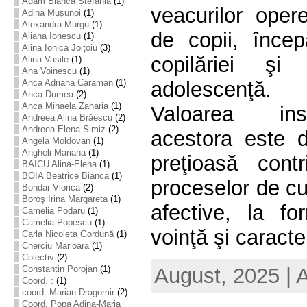
Adam Bianca Ștefania
(1)
veacurilor oper
Adina Mușunoi
(1)
Alexandra Murgu
(1)
de copii, încep
Aliana Ionescu
(1)
Alina Ionica Joițoiu
(3)
copilăriei ş
Alina Vasile
(1)
Ana Voinescu
(1)
adolescenţă.
Anca Adriana Caraman
(1)
Anca Dumea
(2)
Anca Mihaela Zaharia
(1)
Valoarea inst
Andreea Alina Brăescu
(2)
Andreea Elena Simiz
(2)
acestora este 
Angela Moldovan
(1)
Angheli Mariana
(1)
preţioasă contr
BAICU Alina-Elena
(1)
BOIA Beatrice Bianca
(1)
proceselor de cu
Bondar Viorica
(2)
Boroş Irina Margareta
(1)
afective, la fo
Camelia Podaru
(1)
Camelia Popescu
(1)
voinţă şi caracter,
Carla Nicoleta Gordună
(1)
Cherciu Marioara
(1)
Colectiv
(2)
August, 2025 | 
Constantin Porojan
(1)
Coord. :
(1)
coord. Marian Dragomir
(2)
Coord. Popa Adina-Maria