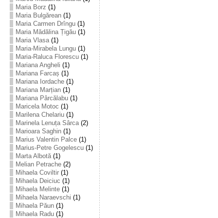
Maria Borz
(1)
Maria Bulgărean
(1)
Maria Carmen Drîngu
(1)
Maria Mădălina Țigău
(1)
Maria Vlasa
(1)
Maria-Mirabela Lungu
(1)
Maria-Raluca Florescu
(1)
Mariana Angheli
(1)
Mariana Farcaș
(1)
Mariana Iordache
(1)
Mariana Marțian
(1)
Mariana Pârcălabu
(1)
Maricela Motoc
(1)
Marilena Chelariu
(1)
Marinela Lenuța Sârca
(2)
Marioara Saghin
(1)
Marius Valentin Palce
(1)
Marius-Petre Gogelescu
(1)
Marta Albotă
(1)
Melian Petrache
(2)
Mihaela Coviltir
(1)
Mihaela Deiciuc
(1)
Mihaela Melinte
(1)
Mihaela Naraevschi
(1)
Mihaela Păun
(1)
Mihaela Radu
(1)