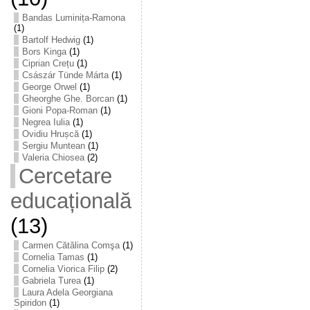
Bandas Luminița-Ramona
(1)
Bartolf Hedwig
(1)
Bors Kinga
(1)
Ciprian Crețu
(1)
Császár Tünde Márta
(1)
George Orwel
(1)
Gheorghe Ghe. Borcan
(1)
Gioni Popa-Roman
(1)
Negrea Iulia
(1)
Ovidiu Hrușcă
(1)
Sergiu Muntean
(1)
Valeria Chiosea
(2)
Cercetare
educațională
(13)
Carmen Cătălina Comşa
(1)
Cornelia Tamas
(1)
Cornelia Viorica Filip
(2)
Gabriela Turea
(1)
Laura Adela Georgiana
Spiridon
(1)