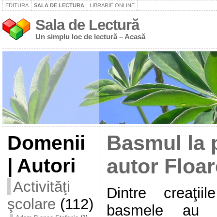
EDITURA
SALA DE LECTURA
LIBRARIE ONLINE
Sala de Lectură
Un simplu loc de lectură – Acasă
Domenii
Basmul la p
| Autori
autor Floa
Activităţi
Dintre creaţii
şcolare
(112)
basmele au 