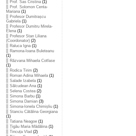
Prof. Sas Cristina
(1)
Prof. Solomon Centa-
Mariana
(1)
Profesor Dumitrașcu
Gabriela
(1)
Profesor Dumitru Mirela-
Elena
(1)
Profesor Stan Liliana
(Coordonator)
(2)
Raluca Igna
(1)
Ramona-Ioana Buleteanu
(1)
Răzvana Mihaela Cotfase
(1)
Rodica Tirim
(2)
Roman Adina Mihaela
(1)
Salade Izabela
(1)
Sălcudean Ana
(1)
Selena Costea
(2)
Simona Barbu
(1)
Simona Damian
(3)
Simona-Ionela Chimișliu
(1)
Stanciu Cătălina Georgiana
(1)
Tatiana Neagoe
(1)
Țigău Maria Mădălina
(1)
Tincuța Vlad
(2)