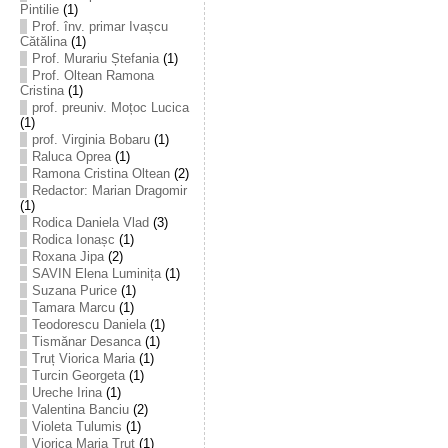
Pintilie
(1)
Prof. înv. primar Ivașcu
Cătălina
(1)
Prof. Murariu Ștefania
(1)
Prof. Oltean Ramona
Cristina
(1)
prof. preuniv. Moțoc Lucica
(1)
prof. Virginia Bobaru
(1)
Raluca Oprea
(1)
Ramona Cristina Oltean
(2)
Redactor: Marian Dragomir
(1)
Rodica Daniela Vlad
(3)
Rodica Ionașc
(1)
Roxana Jipa
(2)
SAVIN Elena Luminița
(1)
Suzana Purice
(1)
Tamara Marcu
(1)
Teodorescu Daniela
(1)
Tismănar Desanca
(1)
Truț Viorica Maria
(1)
Turcin Georgeta
(1)
Ureche Irina
(1)
Valentina Banciu
(2)
Violeta Tulumis
(1)
Viorica Maria Truț
(1)