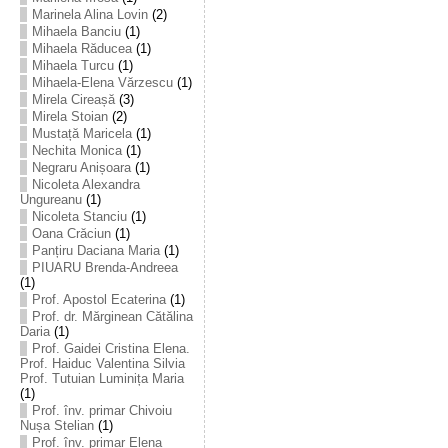
Marinela Alina Lovin
(2)
Mihaela Banciu
(1)
Mihaela Răducea
(1)
Mihaela Turcu
(1)
Mihaela-Elena Vărzescu
(1)
Mirela Cireașă
(3)
Mirela Stoian
(2)
Mustață Maricela
(1)
Nechita Monica
(1)
Negraru Anișoara
(1)
Nicoleta Alexandra
Ungureanu
(1)
Nicoleta Stanciu
(1)
Oana Crăciun
(1)
Panțiru Daciana Maria
(1)
PIUARU Brenda-Andreea
(1)
Prof. Apostol Ecaterina
(1)
Prof. dr. Mărginean Cătălina
Daria
(1)
Prof. Gaidei Cristina Elena.
Prof. Haiduc Valentina Silvia
Prof. Tutuian Luminița Maria
(1)
Prof. înv. primar Chivoiu
Nușa Stelian
(1)
Prof. înv. primar Elena