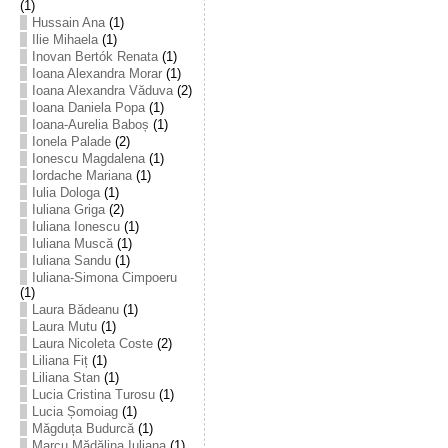
(1)
Hussain Ana
(1)
Ilie Mihaela
(1)
Inovan Bertók Renata
(1)
Ioana Alexandra Morar
(1)
Ioana Alexandra Văduva
(2)
Ioana Daniela Popa
(1)
Ioana-Aurelia Baboș
(1)
Ionela Palade
(2)
Ionescu Magdalena
(1)
Iordache Mariana
(1)
Iulia Dologa
(1)
Iuliana Griga
(2)
Iuliana Ionescu
(1)
Iuliana Muscă
(1)
Iuliana Sandu
(1)
Iuliana-Simona Cimpoeru
(1)
Laura Bădeanu
(1)
Laura Mutu
(1)
Laura Nicoleta Coste
(2)
Liliana Fiț
(1)
Liliana Stan
(1)
Lucia Cristina Turosu
(1)
Lucia Șomoiag
(1)
Măgduța Budurcă
(1)
Marcu Mădălina Iuliana
(1)