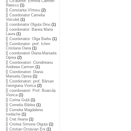
Co-author: Ermina Carmen
Raescu
(1)
Constanța Vîrtosu
(2)
Coordonator Camelia
Voiculeț
(1)
coordonator Olguța Dinu
(1)
coordonator: Banea Maria
Laura
(1)
Coordonator: Olga Barbu
(1)
Coordonator: prof. Ichim
Cristiana Oana
(1)
coordonatori Diana-Manuela
Oprea
(2)
Coordonatori: Clondireanu
Andreea Carmen
(1)
Coordonatori: Diana-
Manuela Oprea
(1)
Coordonatori: prof. Bârsan
Georgiana Viorica
(2)
coordonatori: Prof. Boarcăș
Viorica
(1)
Corina Guță
(1)
Cornelia Bârlea
(1)
Cornelia Magdalena
Iordache
(1)
Creț Ileana
(1)
Cristea Simona Olguța
(1)
Cristian Octavian Eni
(1)