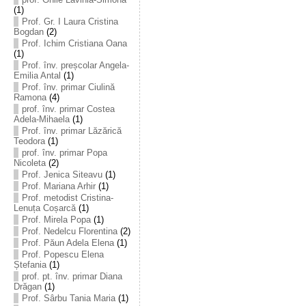
(1)
Prof. Gr. I Laura Cristina
Bogdan
(2)
Prof. Ichim Cristiana Oana
(1)
Prof. înv. preșcolar Angela-
Emilia Antal
(1)
Prof. înv. primar Ciulină
Ramona
(4)
prof. înv. primar Costea
Adela-Mihaela
(1)
Prof. înv. primar Lăzărică
Teodora
(1)
prof. înv. primar Popa
Nicoleta
(2)
Prof. Jenica Siteavu
(1)
Prof. Mariana Arhir
(1)
Prof. metodist Cristina-
Lenuța Coșarcă
(1)
Prof. Mirela Popa
(1)
Prof. Nedelcu Florentina
(2)
Prof. Păun Adela Elena
(1)
Prof. Popescu Elena
Ștefania
(1)
prof. pt. înv. primar Diana
Drăgan
(1)
Prof. Sârbu Tania Maria
(1)