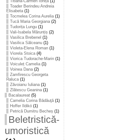
Titiana-Carmen Ioniță
(1)
Toader Berindeu Andreia
Elisabeta
(1)
Tocmelea Corina Aurelia
(1)
Tucă Maria Georgiana
(2)
Tudorița Lungu
(1)
Vali-Isabela Mărunțiș
(2)
Vasilica Brebenel
(1)
Vasilica Sălceanu
(1)
Violeta-Elena Roman
(1)
Viorela Stoica
(4)
Viorica Tudorache-Marin
(1)
Voiculeț Camelia
(1)
Voinea Dana
(2)
Zamfirescu Georgeta
Raluca
(1)
Zăvoianu Iuliana
(1)
Zlătescu Geanina
(1)
Bacalaureat
(5)
Camelia Corina Bădăuţă
(1)
Hoffer Ildikó
(1)
Petrică Dumitru Becheș
(1)
Beletristică-
umoristică