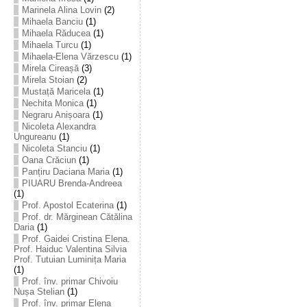
Marinela Alina Lovin
(2)
Mihaela Banciu
(1)
Mihaela Răducea
(1)
Mihaela Turcu
(1)
Mihaela-Elena Vărzescu
(1)
Mirela Cireașă
(3)
Mirela Stoian
(2)
Mustață Maricela
(1)
Nechita Monica
(1)
Negraru Anișoara
(1)
Nicoleta Alexandra
Ungureanu
(1)
Nicoleta Stanciu
(1)
Oana Crăciun
(1)
Panțiru Daciana Maria
(1)
PIUARU Brenda-Andreea
(1)
Prof. Apostol Ecaterina
(1)
Prof. dr. Mărginean Cătălina
Daria
(1)
Prof. Gaidei Cristina Elena.
Prof. Haiduc Valentina Silvia
Prof. Tutuian Luminița Maria
(1)
Prof. înv. primar Chivoiu
Nușa Stelian
(1)
Prof. înv. primar Elena