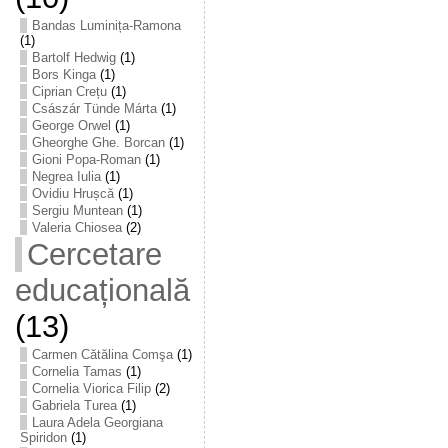
Bandas Luminița-Ramona
(1)
Bartolf Hedwig
(1)
Bors Kinga
(1)
Ciprian Crețu
(1)
Császár Tünde Márta
(1)
George Orwel
(1)
Gheorghe Ghe. Borcan
(1)
Gioni Popa-Roman
(1)
Negrea Iulia
(1)
Ovidiu Hrușcă
(1)
Sergiu Muntean
(1)
Valeria Chiosea
(2)
Cercetare
educațională
(13)
Carmen Cătălina Comşa
(1)
Cornelia Tamas
(1)
Cornelia Viorica Filip
(2)
Gabriela Turea
(1)
Laura Adela Georgiana
Spiridon
(1)