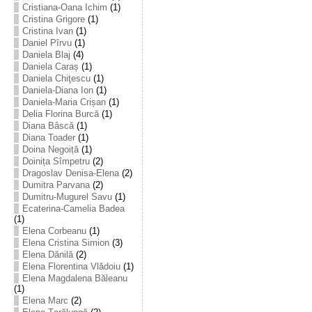
Cristiana-Oana Ichim
(1)
Cristina Grigore
(1)
Cristina Ivan
(1)
Daniel Pîrvu
(1)
Daniela Blaj
(4)
Daniela Caraș
(1)
Daniela Chiţescu
(1)
Daniela-Diana Ion
(1)
Daniela-Maria Crișan
(1)
Delia Florina Burcă
(1)
Diana Bâscă
(1)
Diana Toader
(1)
Doina Negoiță
(1)
Doinița Sîmpetru
(2)
Dragoslav Denisa-Elena
(2)
Dumitra Parvana
(2)
Dumitru-Mugurel Savu
(1)
Ecaterina-Camelia Badea
(1)
Elena Corbeanu
(1)
Elena Cristina Simion
(3)
Elena Dănilă
(2)
Elena Florentina Vlădoiu
(1)
Elena Magdalena Băleanu
(1)
Elena Marc
(2)