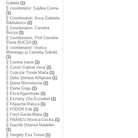
Izabela
(1)
coordonator: Șujdea Corina
(1)
Coordonatori: Anca Gabriela
Bărbulescu
(2)
Coordonatori: Camelia
Bucșa
(1)
Coordonatori: Prof Camelia
Elena BUCȘA
(1)
coordonatori: Viorica
Moineagu și Camelia Stănilă
(1)
Costea Ioana
(1)
Costin Gabriel Ionuț
(1)
Császár Tünde Márta
(1)
Delia Ștefana Afilipoaia
(1)
Doina Mormenche
(1)
Elena Gogu
(1)
Eliza Agavriloaei
(1)
Esztány Zita Erzsébet
(1)
Filipache Raluca
(1)
FODOR Edit
(1)
Forró Gerda-Mária
(1)
FRÂNCU Monica-Cecilia
(1)
Gavrilă Ortansa Madelen
(1)
Gergely Eva Timea
(1)