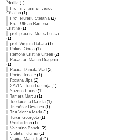
Pintilie
(1)
Prof. înv. primar Ivașcu
Cătălina
(1)
Prof. Murariu Ștefania
(1)
Prof. Oltean Ramona
Cristina
(1)
prof. preuniv. Moțoc Lucica
(1)
prof. Virginia Bobaru
(1)
Raluca Oprea
(1)
Ramona Cristina Oltean
(2)
Redactor: Marian Dragomir
(1)
Rodica Daniela Vlad
(3)
Rodica Ionașc
(1)
Roxana Jipa
(2)
SAVIN Elena Luminița
(1)
Suzana Purice
(1)
Tamara Marcu
(1)
Teodorescu Daniela
(1)
Tismănar Desanca
(1)
Truț Viorica Maria
(1)
Turcin Georgeta
(1)
Ureche Irina
(1)
Valentina Banciu
(2)
Violeta Tulumis
(1)
Viorica Maria Truț
(1)