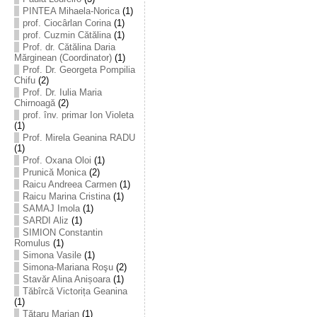
PINTEA Mihaela-Norica
(1)
prof. Ciocârlan Corina
(1)
prof. Cuzmin Cătălina
(1)
Prof. dr. Cătălina Daria
Mărginean (Coordinator)
(1)
Prof. Dr. Georgeta Pompilia
Chifu
(2)
Prof. Dr. Iulia Maria
Chirnoagă
(2)
prof. înv. primar Ion Violeta
(1)
Prof. Mirela Geanina RADU
(1)
Prof. Oxana Oloi
(1)
Prunică Monica
(2)
Raicu Andreea Carmen
(1)
Raicu Marina Cristina
(1)
SAMAJ Imola
(1)
SARDI Aliz
(1)
SIMION Constantin
Romulus
(1)
Simona Vasile
(1)
Simona-Mariana Roşu
(2)
Stavăr Alina Anișoara
(1)
Tăbîrcă Victorița Geanina
(1)
Tătaru Marian
(1)