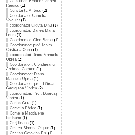
Co-author: Ermina Carmen
Raescu
(1)
Constanța Vîrtosu
(2)
Coordonator Camelia
Voiculeț
(1)
coordonator Olguța Dinu
(1)
coordonator: Banea Maria
Laura
(1)
Coordonator: Olga Barbu
(1)
Coordonator: prof. Ichim
Cristiana Oana
(1)
coordonatori Diana-Manuela
Oprea
(2)
Coordonatori: Clondireanu
Andreea Carmen
(1)
Coordonatori: Diana-
Manuela Oprea
(1)
Coordonatori: prof. Bârsan
Georgiana Viorica
(2)
coordonatori: Prof. Boarcăș
Viorica
(1)
Corina Guță
(1)
Cornelia Bârlea
(1)
Cornelia Magdalena
Iordache
(1)
Creț Ileana
(1)
Cristea Simona Olguța
(1)
Cristian Octavian Eni
(1)