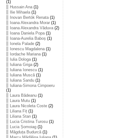
(1)
Hussain Ana
(1)
Ilie Mihaela
(1)
Inovan Bertók Renata
(1)
Ioana Alexandra Morar
(1)
Ioana Alexandra Văduva
(2)
Ioana Daniela Popa
(1)
Ioana-Aurelia Baboș
(1)
Ionela Palade
(2)
Ionescu Magdalena
(1)
Iordache Mariana
(1)
Iulia Dologa
(1)
Iuliana Griga
(2)
Iuliana Ionescu
(1)
Iuliana Muscă
(1)
Iuliana Sandu
(1)
Iuliana-Simona Cimpoeru
(1)
Laura Bădeanu
(1)
Laura Mutu
(1)
Laura Nicoleta Coste
(2)
Liliana Fiț
(1)
Liliana Stan
(1)
Lucia Cristina Turosu
(1)
Lucia Șomoiag
(1)
Măgduța Budurcă
(1)
Marcu Mădălina Iuliana
(1)