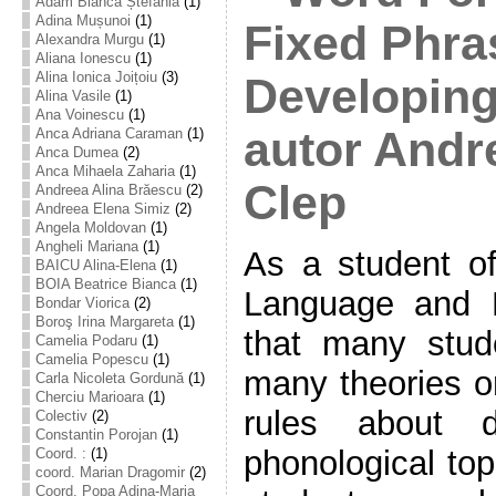
Adam Bianca Ștefania
(1)
Adina Mușunoi
(1)
Fixed Phra
Alexandra Murgu
(1)
Aliana Ionescu
(1)
Alina Ionica Joițoiu
(3)
Developing
Alina Vasile
(1)
Ana Voinescu
(1)
autor Andr
Anca Adriana Caraman
(1)
Anca Dumea
(2)
Anca Mihaela Zaharia
(1)
Clep
Andreea Alina Brăescu
(2)
Andreea Elena Simiz
(2)
Angela Moldovan
(1)
Angheli Mariana
(1)
As a student o
BAICU Alina-Elena
(1)
BOIA Beatrice Bianca
(1)
Language and Li
Bondar Viorica
(2)
Boroş Irina Margareta
(1)
that many stude
Camelia Podaru
(1)
Camelia Popescu
(1)
many theories o
Carla Nicoleta Gordună
(1)
Cherciu Marioara
(1)
rules about di
Colectiv
(2)
Constantin Porojan
(1)
phonological top
Coord. :
(1)
coord. Marian Dragomir
(2)
Coord. Popa Adina-Maria