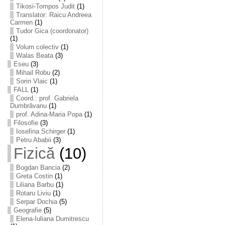
Tikosi-Tompos Judit
(1)
Translator: Raicu Andreea
Carmen
(1)
Tudor Gica (coordonator)
(1)
Volum colectiv
(1)
Walas Beata
(3)
Eseu
(3)
Mihail Robu
(2)
Sorin Vlaic
(1)
FALL
(1)
Coord.: prof. Gabriela
Dumbrăvanu
(1)
prof. Adina-Maria Popa
(1)
Filosofie
(3)
Iosefina Schirger
(1)
Petru Ababii
(3)
Fizică
(10)
Bogdan Bancia
(2)
Greta Costin
(1)
Liliana Barbu
(1)
Rotaru Liviu
(1)
Serpar Dochia
(5)
Geografie
(5)
Elena-Iuliana Dumitrescu