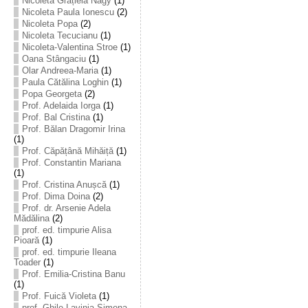
Nicoleta Grațiela Nagy
(1)
Nicoleta Paula Ionescu
(2)
Nicoleta Popa
(2)
Nicoleta Tecucianu
(1)
Nicoleta-Valentina Stroe
(1)
Oana Stângaciu
(1)
Olar Andreea-Maria
(1)
Paula Cătălina Loghin
(1)
Popa Georgeta
(2)
Prof. Adelaida Iorga
(1)
Prof. Bal Cristina
(1)
Prof. Bălan Dragomir Irina
(1)
Prof. Căpățână Mihăiță
(1)
Prof. Constantin Mariana
(1)
Prof. Cristina Anușcă
(1)
Prof. Dima Doina
(2)
Prof. dr. Arsenie Adela
Mădălina
(2)
prof. ed. timpurie Alisa
Pioară
(1)
prof. ed. timpurie Ileana
Toader
(1)
Prof. Emilia-Cristina Banu
(1)
Prof. Fuică Violeta
(1)
prof. Ghile Lavinia-Simona