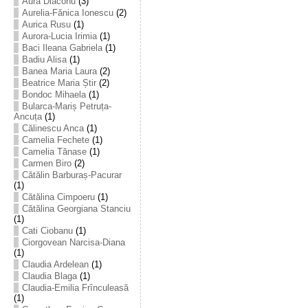
Aura Diaconu
(3)
Aurelia-Fănica Ionescu
(2)
Aurica Rusu
(1)
Aurora-Lucia Irimia
(1)
Baci Ileana Gabriela
(1)
Badiu Alisa
(1)
Banea Maria Laura
(2)
Beatrice Maria Știr
(2)
Bondoc Mihaela
(1)
Bularca-Mariș Petruța-
Ancuța
(1)
Călinescu Anca
(1)
Camelia Fechete
(1)
Camelia Tănase
(1)
Carmen Biro
(2)
Cătălin Barburaș-Pacurar
(1)
Cătălina Cimpoeru
(1)
Cătălina Georgiana Stanciu
(1)
Cati Ciobanu
(1)
Ciorgovean Narcisa-Diana
(1)
Claudia Ardelean
(1)
Claudia Blaga
(1)
Claudia-Emilia Frînculeasă
(1)