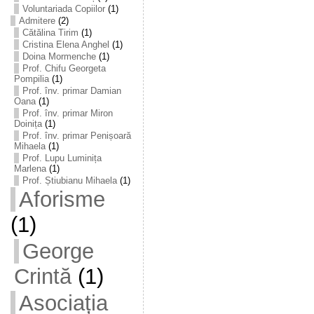
Voluntariada Copiilor
(1)
Admitere
(2)
Cătălina Tirim
(1)
Cristina Elena Anghel
(1)
Doina Mormenche
(1)
Prof. Chifu Georgeta
Pompilia
(1)
Prof. înv. primar Damian
Oana
(1)
Prof. înv. primar Miron
Doinița
(1)
Prof. înv. primar Penișoară
Mihaela
(1)
Prof. Lupu Luminița
Marlena
(1)
Prof. Știubianu Mihaela
(1)
Aforisme
(1)
George
Crintă
(1)
Asociația