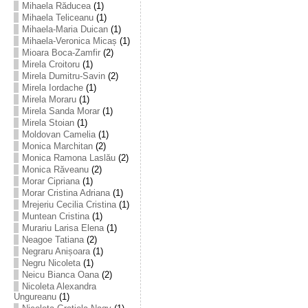
Mihaela Răducea
(1)
Mihaela Teliceanu
(1)
Mihaela-Maria Duican
(1)
Mihaela-Veronica Micaș
(1)
Mioara Boca-Zamfir
(2)
Mirela Croitoru
(1)
Mirela Dumitru-Savin
(2)
Mirela Iordache
(1)
Mirela Moraru
(1)
Mirela Sanda Morar
(1)
Mirela Stoian
(1)
Moldovan Camelia
(1)
Monica Marchitan
(2)
Monica Ramona Laslău
(2)
Monica Răveanu
(2)
Morar Cipriana
(1)
Morar Cristina Adriana
(1)
Mrejeriu Cecilia Cristina
(1)
Muntean Cristina
(1)
Murariu Larisa Elena
(1)
Neagoe Tatiana
(2)
Negraru Anișoara
(1)
Negru Nicoleta
(1)
Neicu Bianca Oana
(2)
Nicoleta Alexandra
Ungureanu
(1)