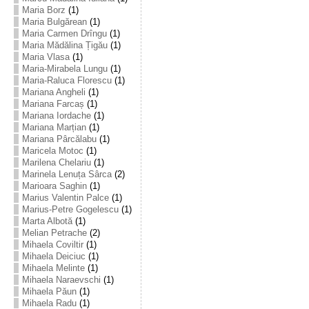
Maria Borz
(1)
Maria Bulgărean
(1)
Maria Carmen Drîngu
(1)
Maria Mădălina Țigău
(1)
Maria Vlasa
(1)
Maria-Mirabela Lungu
(1)
Maria-Raluca Florescu
(1)
Mariana Angheli
(1)
Mariana Farcaș
(1)
Mariana Iordache
(1)
Mariana Marțian
(1)
Mariana Pârcălabu
(1)
Maricela Motoc
(1)
Marilena Chelariu
(1)
Marinela Lenuța Sârca
(2)
Marioara Saghin
(1)
Marius Valentin Palce
(1)
Marius-Petre Gogelescu
(1)
Marta Albotă
(1)
Melian Petrache
(2)
Mihaela Coviltir
(1)
Mihaela Deiciuc
(1)
Mihaela Melinte
(1)
Mihaela Naraevschi
(1)
Mihaela Păun
(1)
Mihaela Radu
(1)