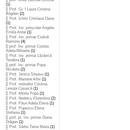
(1)
Prof. Gr. I Laura Cristina
Bogdan
(2)
Prof. Ichim Cristiana Oana
(1)
Prof. înv. preșcolar Angela-
Emilia Antal
(1)
Prof. înv. primar Ciulină
Ramona
(4)
prof. înv. primar Costea
Adela-Mihaela
(1)
Prof. înv. primar Lăzărică
Teodora
(1)
prof. înv. primar Popa
Nicoleta
(2)
Prof. Jenica Siteavu
(1)
Prof. Mariana Arhir
(1)
Prof. metodist Cristina-
Lenuța Coșarcă
(1)
Prof. Mirela Popa
(1)
Prof. Nedelcu Florentina
(2)
Prof. Păun Adela Elena
(1)
Prof. Popescu Elena
Ștefania
(1)
prof. pt. înv. primar Diana
Drăgan
(1)
Prof. Sârbu Tania Maria
(1)