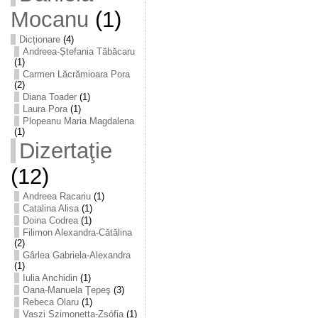
Mocanu
(1)
Dicționare
(4)
Andreea-Ștefania Tăbăcaru
(1)
Carmen Lăcrămioara Pora
(2)
Diana Toader
(1)
Laura Pora
(1)
Plopeanu Maria Magdalena
(1)
Dizertaţie
(12)
Andreea Racariu
(1)
Catalina Alisa
(1)
Doina Codrea
(1)
Filimon Alexandra-Cătălina
(2)
Gârlea Gabriela-Alexandra
(1)
Iulia Anchidin
(1)
Oana-Manuela Ţepeş
(3)
Rebeca Olaru
(1)
Vaszi Szimonetta-Zsófia
(1)