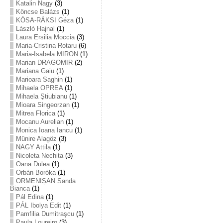
Katalin Nagy
(3)
Köncse Balázs
(1)
KÓSA-RÁKSI Géza
(1)
László Hajnal
(1)
Laura Ersilia Moccia
(3)
Maria-Cristina Rotaru
(6)
Maria-Isabela MIRON
(1)
Marian DRAGOMIR
(2)
Mariana Gaiu
(1)
Marioara Saghin
(1)
Mihaela OPREA
(1)
Mihaela Ştiubianu
(1)
Mioara Singeorzan
(1)
Mitrea Florica
(1)
Mocanu Aurelian
(1)
Monica Ioana Iancu
(1)
Münire Alagöz
(3)
NAGY Attila
(1)
Nicoleta Nechita
(3)
Oana Dulea
(1)
Orbán Boróka
(1)
ORMENIȘAN Sanda
Bianca
(1)
Pál Edina
(1)
PÁL Ibolya Edit
(1)
Pamfilia Dumitraşcu
(1)
Paula Loureiro
(3)