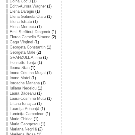
Doina Cociu
(1)
Edith-Aurora Wagner
(1)
Elena Daragiu
(1)
Elena Gabriela Olaru
(1)
Elena Istrate
(1)
Elena Morteciu
(1)
Emil Ștefănuț Dragomir
(1)
Florea Camelia Simona
(2)
Gagu Virginel
(1)
Georgeta Constantin
(1)
Georgeta Male
(2)
GRANZULEA Irina
(1)
Henriette Tonţa
(1)
Ileana Stan
(1)
Ioana Cristina Mușat
(1)
Ioana Matei
(1)
Iordache Mariana
(1)
Iuliana Nedelcu
(1)
Laura Bădeanu
(1)
Laura-Cosmina Mutu
(1)
Liliana Ionașcu
(1)
Lucreţia Pohoaţă
(1)
Luminița Carpodean
(1)
Maria Chiriac
(1)
Maria Georgescu
(1)
Mariana Negrilă
(2)
Marilena Ifrosa
(1)