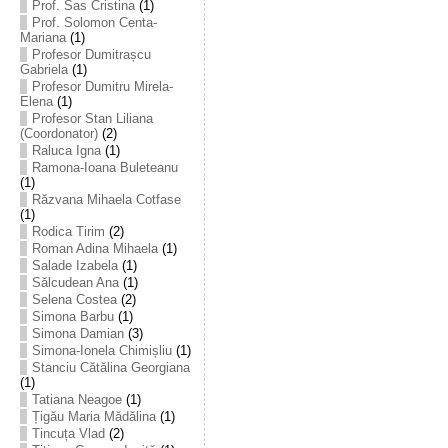
Prof. Sas Cristina
(1)
Prof. Solomon Centa-
Mariana
(1)
Profesor Dumitrașcu
Gabriela
(1)
Profesor Dumitru Mirela-
Elena
(1)
Profesor Stan Liliana
(Coordonator)
(2)
Raluca Igna
(1)
Ramona-Ioana Buleteanu
(1)
Răzvana Mihaela Cotfase
(1)
Rodica Tirim
(2)
Roman Adina Mihaela
(1)
Salade Izabela
(1)
Sălcudean Ana
(1)
Selena Costea
(2)
Simona Barbu
(1)
Simona Damian
(3)
Simona-Ionela Chimișliu
(1)
Stanciu Cătălina Georgiana
(1)
Tatiana Neagoe
(1)
Țigău Maria Mădălina
(1)
Tincuța Vlad
(2)