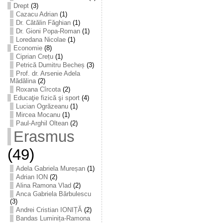
Drept
(3)
Cazacu Adrian
(1)
Dr. Cătălin Făghian
(1)
Dr. Gioni Popa-Roman
(1)
Loredana Nicolae
(1)
Economie
(8)
Ciprian Crețu
(1)
Petrică Dumitru Becheș
(3)
Prof. dr. Arsenie Adela
Mădălina
(2)
Roxana Cîrcota
(2)
Educaţie fizică şi sport
(4)
Lucian Ogrăzeanu
(1)
Mircea Mocanu
(1)
Paul-Arghil Oltean
(2)
Erasmus
(49)
Adela Gabriela Mureșan
(1)
Adrian ION
(2)
Alina Ramona Vlad
(2)
Anca Gabriela Bărbulescu
(3)
Andrei Cristian IONIȚĂ
(2)
Bandas Luminița-Ramona