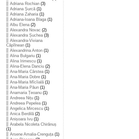
Adriana Rochian
(3)
Adriana Șurcă
(1)
Adriana Zaharia
(1)
Adriana-Ioana Blaga
(1)
Albu Elena
(2)
Alexandra Novac
(2)
Alexandra Șuchea
(3)
Alexandra-Viviana
Căpîlnean
(1)
Alexandrina Anton
(1)
Alina Bulgariu
(1)
Alina Irimescu
(1)
Alina-Elena Danciu
(2)
Ana-Maria Cârstea
(1)
Ana-Maria Dobre
(1)
Ana-Maria Mîcîială
(1)
Ana-Maria Păun
(1)
Anamaria Țeoanu
(1)
Andreea Nițu
(1)
Andreea Pepelea
(1)
Angelica Mircescu
(1)
Anica Berdilă
(2)
Anișoara Ivu
(1)
Arabela Nicoleta Chirănuș
(1)
Arsene Amalia-Crenguța
(1)