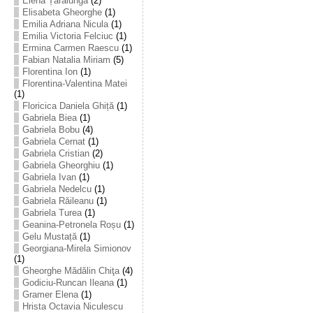
Elena Țarălungă
(2)
Elisabeta Gheorghe
(1)
Emilia Adriana Nicula
(1)
Emilia Victoria Felciuc
(1)
Ermina Carmen Raescu
(1)
Fabian Natalia Miriam
(5)
Florentina Ion
(1)
Florentina-Valentina Matei
(1)
Floricica Daniela Ghiță
(1)
Gabriela Biea
(1)
Gabriela Bobu
(4)
Gabriela Cernat
(1)
Gabriela Cristian
(2)
Gabriela Gheorghiu
(1)
Gabriela Ivan
(1)
Gabriela Nedelcu
(1)
Gabriela Răileanu
(1)
Gabriela Turea
(1)
Geanina-Petronela Roșu
(1)
Gelu Mustață
(1)
Georgiana-Mirela Simionov
(1)
Gheorghe Mădălin Chiţa
(4)
Godiciu-Runcan Ileana
(1)
Gramer Elena
(1)
Hrista Octavia Niculescu