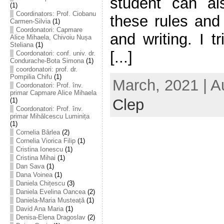
student can al
(1)
Coordinators: Prof. Ciobanu
these rules and
Carmen-Silvia
(1)
Coordonatori: Capmare
and writing. I t
Alice Mihaela, Chivoiu Nușa
Steliana
(1)
[...]
Coordonatori: conf. univ. dr.
Condurache-Bota Simona
(1)
coordonatori: prof. dr.
Pompilia Chifu
(1)
March, 2021 | A
Coordonatori: Prof. înv.
primar Capmare Alice Mihaela
Clep
(1)
Coordonatori: Prof. înv.
primar Mihălcescu Luminița
(1)
Cornelia Bârlea
(2)
Cornelia Viorica Filip
(1)
Cristina Ionescu
(1)
Cristina Mihai
(1)
Dan Sava
(1)
Dana Voinea
(1)
Daniela Chițescu
(3)
Daniela Evelina Oancea
(2)
Daniela-Maria Musteață
(1)
David Ana Maria
(1)
Denisa-Elena Dragoslav
(2)