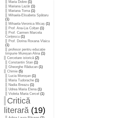
Maria Dobre
(1)
Mariana Lazăr
(1)
Mariana Toma
(1)
Mihaela-Elisabeta Spătaru
(1)
Mihaela-Veronica Micaș
(1)
Prof. Ana-Lia Colțan
(1)
Prof. Carmen Marcela
Conțescu
(1)
Prof. Dorina Roxana Vlaicu
(1)
profesor pentru educație
timpurie Mureșan Alina
(1)
Cercetare istorică
(2)
Constantin Stan
(1)
Gheorghe Răducan
(1)
Chimie
(5)
Lucia Moroșan
(1)
Maria Tudorache
(1)
Nadia Breazu
(1)
Udrea Maria Elena
(1)
Violeta Maria Cercel
(1)
Critică
literară
(19)
Adina Laura Băcean
(1)