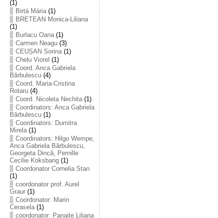
(1)
Birtá Mária
(1)
BRETEAN Monica-Liliana
(1)
Burlacu Oana
(1)
Carmen Neagu
(3)
CEUȘAN Sorina
(1)
Chelu Viorel
(1)
Coord. Anca Gabriela
Bărbulescu
(4)
Coord. Maria-Cristina
Rotaru
(4)
Coord. Nicoleta Nechita
(1)
Coordinators: Anca Gabriela
Bărbulescu
(1)
Coordinators: Dumitra
Mirela
(1)
Coordinators: Hilgo Wempe,
Anca Gabriela Bărbulescu,
Georgeta Dincă, Pernille
Cecilie Koksbang
(1)
Coordonator Cornelia Stan
(1)
coordonator prof. Aurel
Graur
(1)
Coordonator: Marin
Cerasela
(1)
coordonator: Panaite Liliana