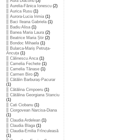
Aura Diaconu
(3)
Aurelia-Fănica Ionescu
(2)
Aurica Rusu
(1)
Aurora-Lucia Irimia
(1)
Baci Ileana Gabriela
(1)
Badiu Alisa
(1)
Banea Maria Laura
(2)
Beatrice Maria Știr
(2)
Bondoc Mihaela
(1)
Bularca-Mariș Petruța-
Ancuța
(1)
Călinescu Anca
(1)
Camelia Fechete
(1)
Camelia Tănase
(1)
Carmen Biro
(2)
Cătălin Barburaș-Pacurar
(1)
Cătălina Cimpoeru
(1)
Cătălina Georgiana Stanciu
(1)
Cati Ciobanu
(1)
Ciorgovean Narcisa-Diana
(1)
Claudia Ardelean
(1)
Claudia Blaga
(1)
Claudia-Emilia Frînculeasă
(1)