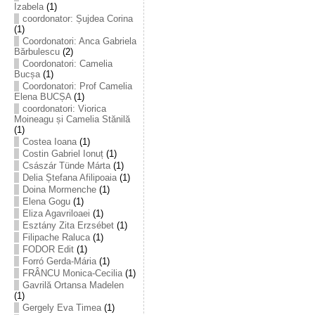
Izabela
(1)
coordonator: Șujdea Corina
(1)
Coordonatori: Anca Gabriela
Bărbulescu
(2)
Coordonatori: Camelia
Bucșa
(1)
Coordonatori: Prof Camelia
Elena BUCȘA
(1)
coordonatori: Viorica
Moineagu și Camelia Stănilă
(1)
Costea Ioana
(1)
Costin Gabriel Ionuț
(1)
Császár Tünde Márta
(1)
Delia Ștefana Afilipoaia
(1)
Doina Mormenche
(1)
Elena Gogu
(1)
Eliza Agavriloaei
(1)
Esztány Zita Erzsébet
(1)
Filipache Raluca
(1)
FODOR Edit
(1)
Forró Gerda-Mária
(1)
FRÂNCU Monica-Cecilia
(1)
Gavrilă Ortansa Madelen
(1)
Gergely Eva Timea
(1)