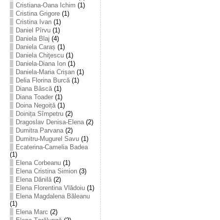
Cristiana-Oana Ichim
(1)
Cristina Grigore
(1)
Cristina Ivan
(1)
Daniel Pîrvu
(1)
Daniela Blaj
(4)
Daniela Caraș
(1)
Daniela Chiţescu
(1)
Daniela-Diana Ion
(1)
Daniela-Maria Crișan
(1)
Delia Florina Burcă
(1)
Diana Bâscă
(1)
Diana Toader
(1)
Doina Negoiță
(1)
Doinița Sîmpetru
(2)
Dragoslav Denisa-Elena
(2)
Dumitra Parvana
(2)
Dumitru-Mugurel Savu
(1)
Ecaterina-Camelia Badea
(1)
Elena Corbeanu
(1)
Elena Cristina Simion
(3)
Elena Dănilă
(2)
Elena Florentina Vlădoiu
(1)
Elena Magdalena Băleanu
(1)
Elena Marc
(2)