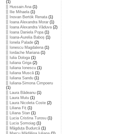
(1)
Hussain Ana
(1)
Ilie Mihaela
(1)
Inovan Bertók Renata
(1)
Ioana Alexandra Morar
(1)
Ioana Alexandra Văduva
(2)
Ioana Daniela Popa
(1)
Ioana-Aurelia Baboș
(1)
Ionela Palade
(2)
Ionescu Magdalena
(1)
Iordache Mariana
(1)
Iulia Dologa
(1)
Iuliana Griga
(2)
Iuliana Ionescu
(1)
Iuliana Muscă
(1)
Iuliana Sandu
(1)
Iuliana-Simona Cimpoeru
(1)
Laura Bădeanu
(1)
Laura Mutu
(1)
Laura Nicoleta Coste
(2)
Liliana Fiț
(1)
Liliana Stan
(1)
Lucia Cristina Turosu
(1)
Lucia Șomoiag
(1)
Măgduța Budurcă
(1)
Marcu Mădălina Iuliana
(1)