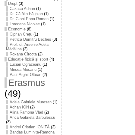
Drept
(3)
Cazacu Adrian
(1)
Dr. Cătălin Făghian
(1)
Dr. Gioni Popa-Roman
(1)
Loredana Nicolae
(1)
Economie
(8)
Ciprian Crețu
(1)
Petrică Dumitru Becheș
(3)
Prof. dr. Arsenie Adela
Mădălina
(2)
Roxana Cîrcota
(2)
Educaţie fizică şi sport
(4)
Lucian Ogrăzeanu
(1)
Mircea Mocanu
(1)
Paul-Arghil Oltean
(2)
Erasmus
(49)
Adela Gabriela Mureșan
(1)
Adrian ION
(2)
Alina Ramona Vlad
(2)
Anca Gabriela Bărbulescu
(3)
Andrei Cristian IONIȚĂ
(2)
Bandas Luminița-Ramona