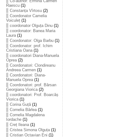
Co-author: Ermina Carmen
Raescu
(1)
Constanța Vîrtosu
(2)
Coordonator Camelia
Voiculeț
(1)
coordonator Olguța Dinu
(1)
coordonator: Banea Maria
Laura
(1)
Coordonator: Olga Barbu
(1)
Coordonator: prof. Ichim
Cristiana Oana
(1)
coordonatori Diana-Manuela
Oprea
(2)
Coordonatori: Clondireanu
Andreea Carmen
(1)
Coordonatori: Diana-
Manuela Oprea
(1)
Coordonatori: prof. Bârsan
Georgiana Viorica
(2)
coordonatori: Prof. Boarcăș
Viorica
(1)
Corina Guță
(1)
Cornelia Bârlea
(1)
Cornelia Magdalena
Iordache
(1)
Creț Ileana
(1)
Cristea Simona Olguța
(1)
Cristian Octavian Eni
(1)