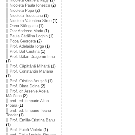
Nicoleta Grațiela Nagy
(1)
Nicoleta Paula Ionescu
(2)
Nicoleta Popa
(2)
Nicoleta Tecucianu
(1)
Nicoleta-Valentina Stroe
(1)
Oana Stângaciu
(1)
Olar Andreea-Maria
(1)
Paula Cătălina Loghin
(1)
Popa Georgeta
(2)
Prof. Adelaida Iorga
(1)
Prof. Bal Cristina
(1)
Prof. Bălan Dragomir Irina
(1)
Prof. Căpățână Mihăiță
(1)
Prof. Constantin Mariana
(1)
Prof. Cristina Anușcă
(1)
Prof. Dima Doina
(2)
Prof. dr. Arsenie Adela
Mădălina
(2)
prof. ed. timpurie Alisa
Pioară
(1)
prof. ed. timpurie Ileana
Toader
(1)
Prof. Emilia-Cristina Banu
(1)
Prof. Fuică Violeta
(1)
prof. Ghile Lavinia-Simona