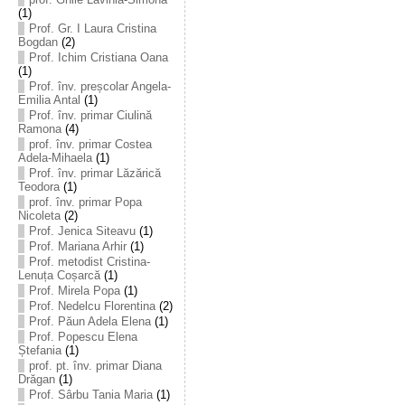
(1)
Prof. Gr. I Laura Cristina
Bogdan
(2)
Prof. Ichim Cristiana Oana
(1)
Prof. înv. preșcolar Angela-
Emilia Antal
(1)
Prof. înv. primar Ciulină
Ramona
(4)
prof. înv. primar Costea
Adela-Mihaela
(1)
Prof. înv. primar Lăzărică
Teodora
(1)
prof. înv. primar Popa
Nicoleta
(2)
Prof. Jenica Siteavu
(1)
Prof. Mariana Arhir
(1)
Prof. metodist Cristina-
Lenuța Coșarcă
(1)
Prof. Mirela Popa
(1)
Prof. Nedelcu Florentina
(2)
Prof. Păun Adela Elena
(1)
Prof. Popescu Elena
Ștefania
(1)
prof. pt. înv. primar Diana
Drăgan
(1)
Prof. Sârbu Tania Maria
(1)