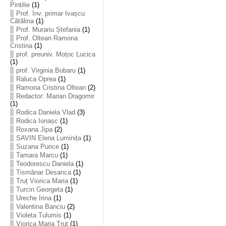
Pintilie
(1)
Prof. înv. primar Ivașcu
Cătălina
(1)
Prof. Murariu Ștefania
(1)
Prof. Oltean Ramona
Cristina
(1)
prof. preuniv. Moțoc Lucica
(1)
prof. Virginia Bobaru
(1)
Raluca Oprea
(1)
Ramona Cristina Oltean
(2)
Redactor: Marian Dragomir
(1)
Rodica Daniela Vlad
(3)
Rodica Ionașc
(1)
Roxana Jipa
(2)
SAVIN Elena Luminița
(1)
Suzana Purice
(1)
Tamara Marcu
(1)
Teodorescu Daniela
(1)
Tismănar Desanca
(1)
Truț Viorica Maria
(1)
Turcin Georgeta
(1)
Ureche Irina
(1)
Valentina Banciu
(2)
Violeta Tulumis
(1)
Viorica Maria Truț
(1)