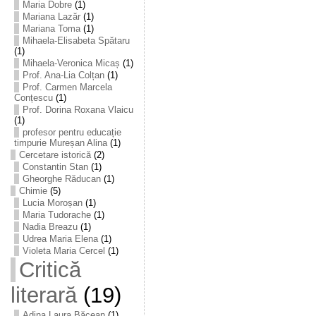
Maria Dobre
(1)
Mariana Lazăr
(1)
Mariana Toma
(1)
Mihaela-Elisabeta Spătaru
(1)
Mihaela-Veronica Micaș
(1)
Prof. Ana-Lia Colțan
(1)
Prof. Carmen Marcela
Conțescu
(1)
Prof. Dorina Roxana Vlaicu
(1)
profesor pentru educație
timpurie Mureșan Alina
(1)
Cercetare istorică
(2)
Constantin Stan
(1)
Gheorghe Răducan
(1)
Chimie
(5)
Lucia Moroșan
(1)
Maria Tudorache
(1)
Nadia Breazu
(1)
Udrea Maria Elena
(1)
Violeta Maria Cercel
(1)
Critică
literară
(19)
Adina Laura Băcean
(1)