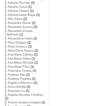
Adriana Rochian
(3)
Adriana Șurcă
(1)
Adriana Zaharia
(1)
Adriana-Ioana Blaga
(1)
Albu Elena
(2)
Alexandra Novac
(2)
Alexandra Șuchea
(3)
Alexandra-Viviana
Căpîlnean
(1)
Alexandrina Anton
(1)
Alina Bulgariu
(1)
Alina Irimescu
(1)
Alina-Elena Danciu
(2)
Ana-Maria Cârstea
(1)
Ana-Maria Dobre
(1)
Ana-Maria Mîcîială
(1)
Ana-Maria Păun
(1)
Anamaria Țeoanu
(1)
Andreea Nițu
(1)
Andreea Pepelea
(1)
Angelica Mircescu
(1)
Anica Berdilă
(2)
Anișoara Ivu
(1)
Arabela Nicoleta Chirănuș
(1)
Arsene Amalia-Crenguța
(1)