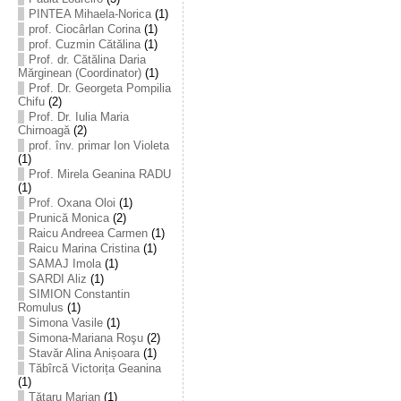
PINTEA Mihaela-Norica
(1)
prof. Ciocârlan Corina
(1)
prof. Cuzmin Cătălina
(1)
Prof. dr. Cătălina Daria
Mărginean (Coordinator)
(1)
Prof. Dr. Georgeta Pompilia
Chifu
(2)
Prof. Dr. Iulia Maria
Chirnoagă
(2)
prof. înv. primar Ion Violeta
(1)
Prof. Mirela Geanina RADU
(1)
Prof. Oxana Oloi
(1)
Prunică Monica
(2)
Raicu Andreea Carmen
(1)
Raicu Marina Cristina
(1)
SAMAJ Imola
(1)
SARDI Aliz
(1)
SIMION Constantin
Romulus
(1)
Simona Vasile
(1)
Simona-Mariana Roşu
(2)
Stavăr Alina Anișoara
(1)
Tăbîrcă Victorița Geanina
(1)
Tătaru Marian
(1)