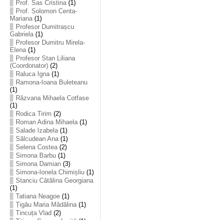
Prof. Sas Cristina
(1)
Prof. Solomon Centa-
Mariana
(1)
Profesor Dumitrașcu
Gabriela
(1)
Profesor Dumitru Mirela-
Elena
(1)
Profesor Stan Liliana
(Coordonator)
(2)
Raluca Igna
(1)
Ramona-Ioana Buleteanu
(1)
Răzvana Mihaela Cotfase
(1)
Rodica Tirim
(2)
Roman Adina Mihaela
(1)
Salade Izabela
(1)
Sălcudean Ana
(1)
Selena Costea
(2)
Simona Barbu
(1)
Simona Damian
(3)
Simona-Ionela Chimișliu
(1)
Stanciu Cătălina Georgiana
(1)
Tatiana Neagoe
(1)
Țigău Maria Mădălina
(1)
Tincuța Vlad
(2)