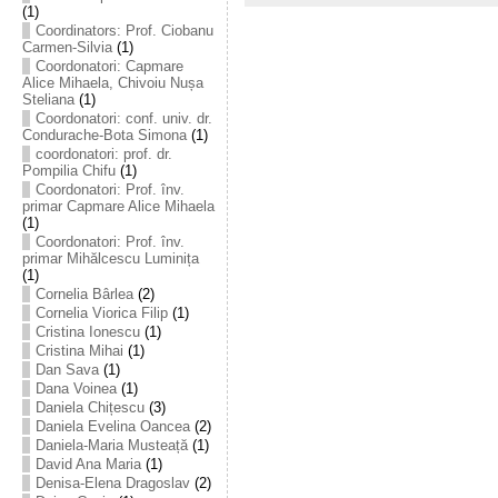
(1)
Coordinators: Prof. Ciobanu
Carmen-Silvia
(1)
Coordonatori: Capmare
Alice Mihaela, Chivoiu Nușa
Steliana
(1)
Coordonatori: conf. univ. dr.
Condurache-Bota Simona
(1)
coordonatori: prof. dr.
Pompilia Chifu
(1)
Coordonatori: Prof. înv.
primar Capmare Alice Mihaela
(1)
Coordonatori: Prof. înv.
primar Mihălcescu Luminița
(1)
Cornelia Bârlea
(2)
Cornelia Viorica Filip
(1)
Cristina Ionescu
(1)
Cristina Mihai
(1)
Dan Sava
(1)
Dana Voinea
(1)
Daniela Chițescu
(3)
Daniela Evelina Oancea
(2)
Daniela-Maria Musteață
(1)
David Ana Maria
(1)
Denisa-Elena Dragoslav
(2)