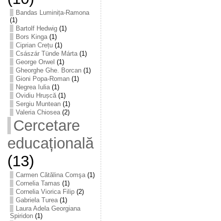
Bandas Luminița-Ramona
(1)
Bartolf Hedwig
(1)
Bors Kinga
(1)
Ciprian Crețu
(1)
Császár Tünde Márta
(1)
George Orwel
(1)
Gheorghe Ghe. Borcan
(1)
Gioni Popa-Roman
(1)
Negrea Iulia
(1)
Ovidiu Hrușcă
(1)
Sergiu Muntean
(1)
Valeria Chiosea
(2)
Cercetare
educațională
(13)
Carmen Cătălina Comşa
(1)
Cornelia Tamas
(1)
Cornelia Viorica Filip
(2)
Gabriela Turea
(1)
Laura Adela Georgiana
Spiridon
(1)