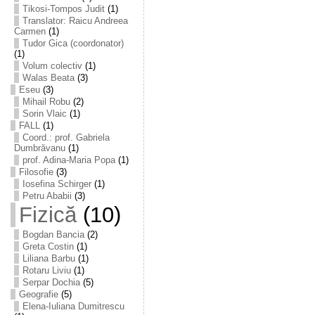
Tikosi-Tompos Judit
(1)
Translator: Raicu Andreea
Carmen
(1)
Tudor Gica (coordonator)
(1)
Volum colectiv
(1)
Walas Beata
(3)
Eseu
(3)
Mihail Robu
(2)
Sorin Vlaic
(1)
FALL
(1)
Coord.: prof. Gabriela
Dumbrăvanu
(1)
prof. Adina-Maria Popa
(1)
Filosofie
(3)
Iosefina Schirger
(1)
Petru Ababii
(3)
Fizică
(10)
Bogdan Bancia
(2)
Greta Costin
(1)
Liliana Barbu
(1)
Rotaru Liviu
(1)
Serpar Dochia
(5)
Geografie
(5)
Elena-Iuliana Dumitrescu