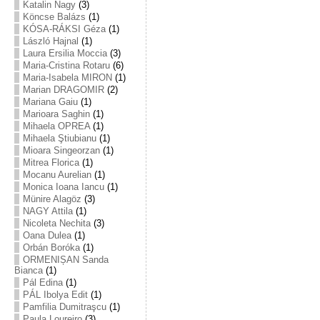
Katalin Nagy
(3)
Köncse Balázs
(1)
KÓSA-RÁKSI Géza
(1)
László Hajnal
(1)
Laura Ersilia Moccia
(3)
Maria-Cristina Rotaru
(6)
Maria-Isabela MIRON
(1)
Marian DRAGOMIR
(2)
Mariana Gaiu
(1)
Marioara Saghin
(1)
Mihaela OPREA
(1)
Mihaela Ştiubianu
(1)
Mioara Singeorzan
(1)
Mitrea Florica
(1)
Mocanu Aurelian
(1)
Monica Ioana Iancu
(1)
Münire Alagöz
(3)
NAGY Attila
(1)
Nicoleta Nechita
(3)
Oana Dulea
(1)
Orbán Boróka
(1)
ORMENIȘAN Sanda
Bianca
(1)
Pál Edina
(1)
PÁL Ibolya Edit
(1)
Pamfilia Dumitraşcu
(1)
Paula Loureiro
(3)