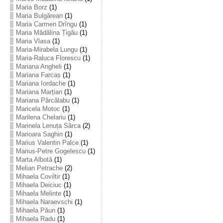
Maria Borz
(1)
Maria Bulgărean
(1)
Maria Carmen Drîngu
(1)
Maria Mădălina Țigău
(1)
Maria Vlasa
(1)
Maria-Mirabela Lungu
(1)
Maria-Raluca Florescu
(1)
Mariana Angheli
(1)
Mariana Farcaș
(1)
Mariana Iordache
(1)
Mariana Marțian
(1)
Mariana Pârcălabu
(1)
Maricela Motoc
(1)
Marilena Chelariu
(1)
Marinela Lenuța Sârca
(2)
Marioara Saghin
(1)
Marius Valentin Palce
(1)
Marius-Petre Gogelescu
(1)
Marta Albotă
(1)
Melian Petrache
(2)
Mihaela Coviltir
(1)
Mihaela Deiciuc
(1)
Mihaela Melinte
(1)
Mihaela Naraevschi
(1)
Mihaela Păun
(1)
Mihaela Radu
(1)