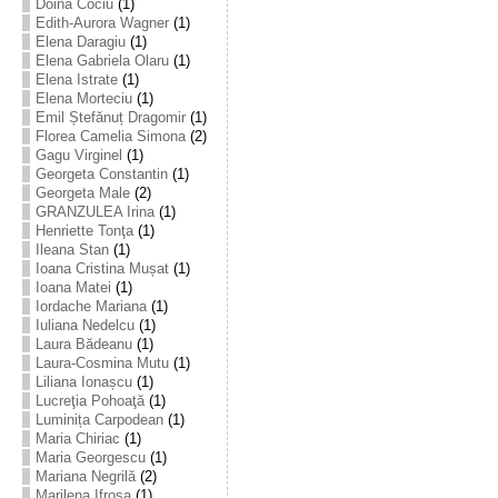
Doina Cociu
(1)
Edith-Aurora Wagner
(1)
Elena Daragiu
(1)
Elena Gabriela Olaru
(1)
Elena Istrate
(1)
Elena Morteciu
(1)
Emil Ștefănuț Dragomir
(1)
Florea Camelia Simona
(2)
Gagu Virginel
(1)
Georgeta Constantin
(1)
Georgeta Male
(2)
GRANZULEA Irina
(1)
Henriette Tonţa
(1)
Ileana Stan
(1)
Ioana Cristina Mușat
(1)
Ioana Matei
(1)
Iordache Mariana
(1)
Iuliana Nedelcu
(1)
Laura Bădeanu
(1)
Laura-Cosmina Mutu
(1)
Liliana Ionașcu
(1)
Lucreţia Pohoaţă
(1)
Luminița Carpodean
(1)
Maria Chiriac
(1)
Maria Georgescu
(1)
Mariana Negrilă
(2)
Marilena Ifrosa
(1)