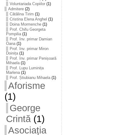
Voluntariada Copiilor
(1)
Admitere
(2)
Cătălina Tirim
(1)
Cristina Elena Anghel
(1)
Doina Mormenche
(1)
Prof. Chifu Georgeta
Pompilia
(1)
Prof. înv. primar Damian
Oana
(1)
Prof. înv. primar Miron
Doinița
(1)
Prof. înv. primar Penișoară
Mihaela
(1)
Prof. Lupu Luminița
Marlena
(1)
Prof. Știubianu Mihaela
(1)
Aforisme
(1)
George
Crintă
(1)
Asociația