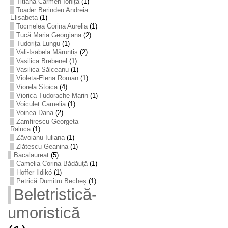
Titiana-Carmen Ioniță
(1)
Toader Berindeu Andreia
Elisabeta
(1)
Tocmelea Corina Aurelia
(1)
Tucă Maria Georgiana
(2)
Tudorița Lungu
(1)
Vali-Isabela Mărunțiș
(2)
Vasilica Brebenel
(1)
Vasilica Sălceanu
(1)
Violeta-Elena Roman
(1)
Viorela Stoica
(4)
Viorica Tudorache-Marin
(1)
Voiculeț Camelia
(1)
Voinea Dana
(2)
Zamfirescu Georgeta
Raluca
(1)
Zăvoianu Iuliana
(1)
Zlătescu Geanina
(1)
Bacalaureat
(5)
Camelia Corina Bădăuţă
(1)
Hoffer Ildikó
(1)
Petrică Dumitru Becheș
(1)
Beletristică-
umoristică