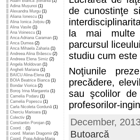
Adam Bianca Ștefania
(1)
Adina Mușunoi
(1)
de cunostinţe si
Alexandra Murgu
(1)
Aliana Ionescu
(1)
interdisciplinari
Alina Ionica Joițoiu
(3)
Alina Vasile
(1)
la mai multe
Ana Voinescu
(1)
Anca Adriana Caraman
(1)
parcursul liceului
Anca Dumea
(2)
Anca Mihaela Zaharia
(1)
studiu cum este 
Andreea Alina Brăescu
(2)
Andreea Elena Simiz
(2)
Angela Moldovan
(1)
Noţiunile prez
Angheli Mariana
(1)
BAICU Alina-Elena
(1)
precădere, elevi
BOIA Beatrice Bianca
(1)
Bondar Viorica
(2)
sau şcolilor de 
Boroş Irina Margareta
(1)
Camelia Podaru
(1)
Camelia Popescu
(1)
profesorilor-ingine
Carla Nicoleta Gordună
(1)
Cherciu Marioara
(1)
Colectiv
(2)
December, 2013 
Constantin Porojan
(1)
Coord. :
(1)
Butoarcă
coord. Marian Dragomir
(2)
Coord. Popa Adina-Maria