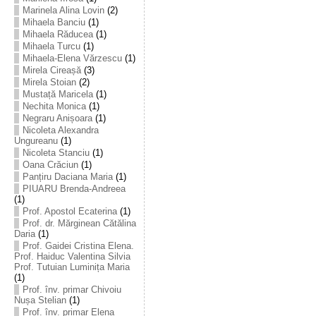
Marinela Alina Lovin
(2)
Mihaela Banciu
(1)
Mihaela Răducea
(1)
Mihaela Turcu
(1)
Mihaela-Elena Vărzescu
(1)
Mirela Cireașă
(3)
Mirela Stoian
(2)
Mustață Maricela
(1)
Nechita Monica
(1)
Negraru Anișoara
(1)
Nicoleta Alexandra
Ungureanu
(1)
Nicoleta Stanciu
(1)
Oana Crăciun
(1)
Panțiru Daciana Maria
(1)
PIUARU Brenda-Andreea
(1)
Prof. Apostol Ecaterina
(1)
Prof. dr. Mărginean Cătălina
Daria
(1)
Prof. Gaidei Cristina Elena.
Prof. Haiduc Valentina Silvia
Prof. Tutuian Luminița Maria
(1)
Prof. înv. primar Chivoiu
Nușa Stelian
(1)
Prof. înv. primar Elena