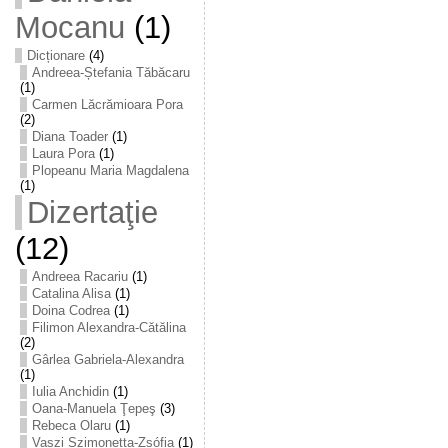
Mocanu
(1)
Dicționare
(4)
Andreea-Ștefania Tăbăcaru
(1)
Carmen Lăcrămioara Pora
(2)
Diana Toader
(1)
Laura Pora
(1)
Plopeanu Maria Magdalena
(1)
Dizertaţie
(12)
Andreea Racariu
(1)
Catalina Alisa
(1)
Doina Codrea
(1)
Filimon Alexandra-Cătălina
(2)
Gârlea Gabriela-Alexandra
(1)
Iulia Anchidin
(1)
Oana-Manuela Ţepeş
(3)
Rebeca Olaru
(1)
Vaszi Szimonetta-Zsófia
(1)