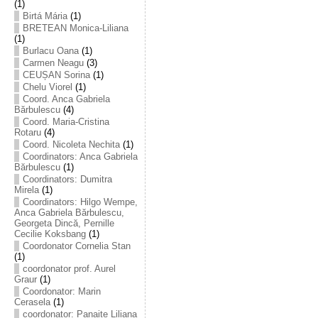
(1)
Birtá Mária
(1)
BRETEAN Monica-Liliana
(1)
Burlacu Oana
(1)
Carmen Neagu
(3)
CEUȘAN Sorina
(1)
Chelu Viorel
(1)
Coord. Anca Gabriela
Bărbulescu
(4)
Coord. Maria-Cristina
Rotaru
(4)
Coord. Nicoleta Nechita
(1)
Coordinators: Anca Gabriela
Bărbulescu
(1)
Coordinators: Dumitra
Mirela
(1)
Coordinators: Hilgo Wempe,
Anca Gabriela Bărbulescu,
Georgeta Dincă, Pernille
Cecilie Koksbang
(1)
Coordonator Cornelia Stan
(1)
coordonator prof. Aurel
Graur
(1)
Coordonator: Marin
Cerasela
(1)
coordonator: Panaite Liliana