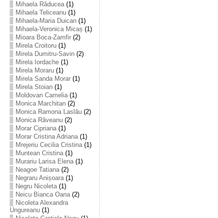
Mihaela Răducea
(1)
Mihaela Teliceanu
(1)
Mihaela-Maria Duican
(1)
Mihaela-Veronica Micaș
(1)
Mioara Boca-Zamfir
(2)
Mirela Croitoru
(1)
Mirela Dumitru-Savin
(2)
Mirela Iordache
(1)
Mirela Moraru
(1)
Mirela Sanda Morar
(1)
Mirela Stoian
(1)
Moldovan Camelia
(1)
Monica Marchitan
(2)
Monica Ramona Laslău
(2)
Monica Răveanu
(2)
Morar Cipriana
(1)
Morar Cristina Adriana
(1)
Mrejeriu Cecilia Cristina
(1)
Muntean Cristina
(1)
Murariu Larisa Elena
(1)
Neagoe Tatiana
(2)
Negraru Anișoara
(1)
Negru Nicoleta
(1)
Neicu Bianca Oana
(2)
Nicoleta Alexandra
Ungureanu
(1)