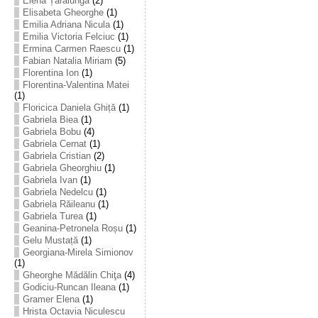
Elena Țarălungă
(2)
Elisabeta Gheorghe
(1)
Emilia Adriana Nicula
(1)
Emilia Victoria Felciuc
(1)
Ermina Carmen Raescu
(1)
Fabian Natalia Miriam
(5)
Florentina Ion
(1)
Florentina-Valentina Matei
(1)
Floricica Daniela Ghiță
(1)
Gabriela Biea
(1)
Gabriela Bobu
(4)
Gabriela Cernat
(1)
Gabriela Cristian
(2)
Gabriela Gheorghiu
(1)
Gabriela Ivan
(1)
Gabriela Nedelcu
(1)
Gabriela Răileanu
(1)
Gabriela Turea
(1)
Geanina-Petronela Roșu
(1)
Gelu Mustață
(1)
Georgiana-Mirela Simionov
(1)
Gheorghe Mădălin Chiţa
(4)
Godiciu-Runcan Ileana
(1)
Gramer Elena
(1)
Hrista Octavia Niculescu