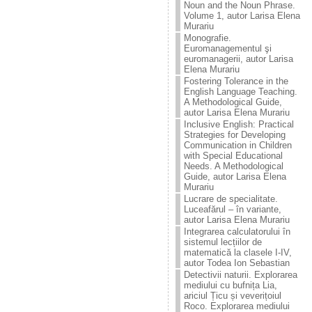
Noun and the Noun Phrase.
Volume 1, autor Larisa Elena
Murariu
Monografie.
Euromanagementul şi
euromanagerii, autor Larisa
Elena Murariu
Fostering Tolerance in the
English Language Teaching.
A Methodological Guide,
autor Larisa Elena Murariu
Inclusive English: Practical
Strategies for Developing
Communication in Children
with Special Educational
Needs. A Methodological
Guide, autor Larisa Elena
Murariu
Lucrare de specialitate.
Luceafărul – în variante,
autor Larisa Elena Murariu
Integrarea calculatorului în
sistemul lecțiilor de
matematică la clasele I-IV,
autor Todea Ion Sebastian
Detectivii naturii. Explorarea
mediului cu bufnița Lia,
ariciul Țicu și veverițoiul
Roco. Explorarea mediului