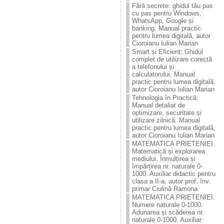
Fără secrete: ghidul tău pas
cu pas pentru Windows,
WhatsApp, Google și
banking. Manual practic
pentru lumea digitală, autor
Cioroianu Iulian Marian
Smart și Eficient: Ghidul
complet de utilizare corectă
a telefonului și
calculatorului. Manual
practic pentru lumea digitală,
autor Cioroianu Iulian Marian
Tehnologia în Practică:
Manual detaliat de
optimizare, securitate și
utilizare zilnică. Manual
practic pentru lumea digitală,
autor Cioroianu Iulian Marian
MATEMATICA PRIETENIEI.
Matematică și explorarea
mediului. Înmulțirea și
împărțirea nr. naturale 0-
1000. Auxiliar didactic pentru
clasa a II-a, autor prof. înv.
primar Ciulină Ramona
MATEMATICA PRIETENIEI.
Numere naturale 0-1000.
Adunarea și scăderea nr.
naturale 0-1000. Auxiliar