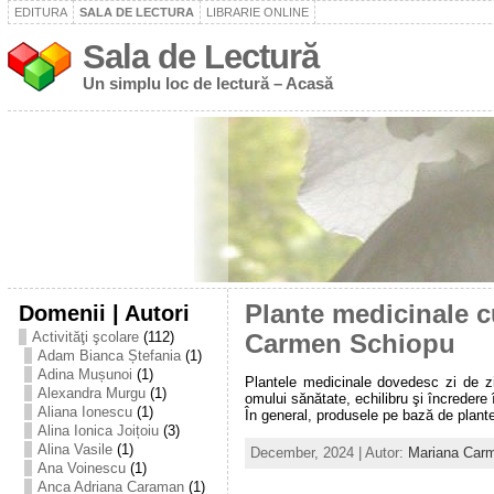
EDITURA
SALA DE LECTURA
LIBRARIE ONLINE
Sala de Lectură
Un simplu loc de lectură – Acasă
Domenii | Autori
Plante medicinale c
Activităţi şcolare
(112)
Carmen Schiopu
Adam Bianca Ștefania
(1)
Adina Mușunoi
(1)
Plantele medicinale dovedesc zi de z
Alexandra Murgu
(1)
omului sănătate, echilibru şi încredere 
Aliana Ionescu
(1)
În general, produsele pe bază de plante
Alina Ionica Joițoiu
(3)
Alina Vasile
(1)
December, 2024 | Autor:
Mariana Car
Ana Voinescu
(1)
Anca Adriana Caraman
(1)