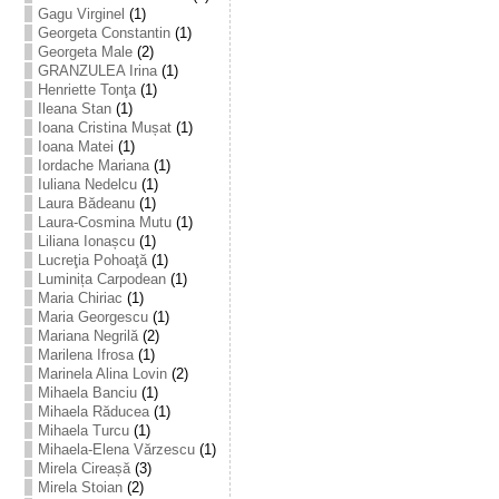
Gagu Virginel
(1)
Georgeta Constantin
(1)
Georgeta Male
(2)
GRANZULEA Irina
(1)
Henriette Tonţa
(1)
Ileana Stan
(1)
Ioana Cristina Mușat
(1)
Ioana Matei
(1)
Iordache Mariana
(1)
Iuliana Nedelcu
(1)
Laura Bădeanu
(1)
Laura-Cosmina Mutu
(1)
Liliana Ionașcu
(1)
Lucreţia Pohoaţă
(1)
Luminița Carpodean
(1)
Maria Chiriac
(1)
Maria Georgescu
(1)
Mariana Negrilă
(2)
Marilena Ifrosa
(1)
Marinela Alina Lovin
(2)
Mihaela Banciu
(1)
Mihaela Răducea
(1)
Mihaela Turcu
(1)
Mihaela-Elena Vărzescu
(1)
Mirela Cireașă
(3)
Mirela Stoian
(2)