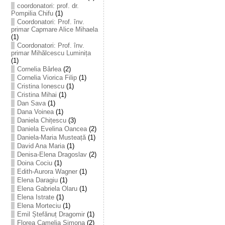
coordonatori: prof. dr.
Pompilia Chifu
(1)
Coordonatori: Prof. înv.
primar Capmare Alice Mihaela
(1)
Coordonatori: Prof. înv.
primar Mihălcescu Luminița
(1)
Cornelia Bârlea
(2)
Cornelia Viorica Filip
(1)
Cristina Ionescu
(1)
Cristina Mihai
(1)
Dan Sava
(1)
Dana Voinea
(1)
Daniela Chițescu
(3)
Daniela Evelina Oancea
(2)
Daniela-Maria Musteață
(1)
David Ana Maria
(1)
Denisa-Elena Dragoslav
(2)
Doina Cociu
(1)
Edith-Aurora Wagner
(1)
Elena Daragiu
(1)
Elena Gabriela Olaru
(1)
Elena Istrate
(1)
Elena Morteciu
(1)
Emil Ștefănuț Dragomir
(1)
Florea Camelia Simona
(2)