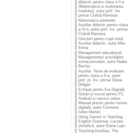
didactic pentru clasa a II-a
(Matematică și explorarea
mediului), autor prof. înv.
primar Ciulină Ramona
Matematica prieteniei.
Auxiliar didactic pentru clasa
a IV-a, autor prof. înv. primar
Ciulină Ramona
Ghicitori pentru copii isteți.
Auxiliar didactic, autor Albu
Elena
Management educațional.
Managementul activităților
extracurriculare, autor Nadia
Bochiș
Auxiliar. Teste de evaluare
pentru clasa a II-a, autor
prof. pt. înv. primar Diana
Drăgan
Echipat pentru Era Digitală.
Soluții și trucuri pentru PC,
Android și servicii online.
Manual practic pentru lumea
digitală, autor Cioroianu
Iulian Marian
Using Games in Teaching
English Grammar. Lucrare
științifică, autor Elena Lupu
Teaching Auxiliary. The