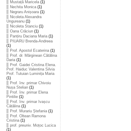
Mustață Maricela
(1)
Nechita Monica
(1)
Negraru Anișoara
(1)
Nicoleta Alexandra
Ungureanu
(1)
Nicoleta Stanciu
(1)
Oana Crăciun
(1)
Panțiru Daciana Maria
(1)
PIUARU Brenda-Andreea
(1)
Prof. Apostol Ecaterina
(1)
Prof. dr. Mărginean Cătălina
Daria
(1)
Prof. Gaidei Cristina Elena.
Prof. Haiduc Valentina Silvia
Prof. Tutuian Luminița Maria
(1)
Prof. înv. primar Chivoiu
Nușa Stelian
(1)
Prof. înv. primar Elena
Pintilie
(1)
Prof. înv. primar Ivașcu
Cătălina
(1)
Prof. Murariu Ștefania
(1)
Prof. Oltean Ramona
Cristina
(1)
prof. preuniv. Moțoc Lucica
(1)