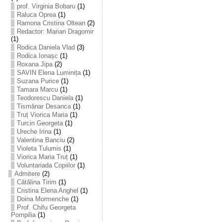
prof. Virginia Bobaru
(1)
Raluca Oprea
(1)
Ramona Cristina Oltean
(2)
Redactor: Marian Dragomir
(1)
Rodica Daniela Vlad
(3)
Rodica Ionașc
(1)
Roxana Jipa
(2)
SAVIN Elena Luminița
(1)
Suzana Purice
(1)
Tamara Marcu
(1)
Teodorescu Daniela
(1)
Tismănar Desanca
(1)
Truț Viorica Maria
(1)
Turcin Georgeta
(1)
Ureche Irina
(1)
Valentina Banciu
(2)
Violeta Tulumis
(1)
Viorica Maria Truț
(1)
Voluntariada Copiilor
(1)
Admitere
(2)
Cătălina Tirim
(1)
Cristina Elena Anghel
(1)
Doina Mormenche
(1)
Prof. Chifu Georgeta
Pompilia
(1)