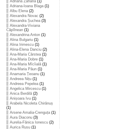
Adriana Zaharia
(1)
Adriana-Ioana Blaga
(1)
Albu Elena
(2)
Alexandra Novac
(2)
Alexandra Șuchea
(3)
Alexandra-Viviana
Căpîlnean
(1)
Alexandrina Anton
(1)
Alina Bulgariu
(1)
Alina Irimescu
(1)
Alina-Elena Danciu
(2)
Ana-Maria Cârstea
(1)
Ana-Maria Dobre
(1)
Ana-Maria Mîcîială
(1)
Ana-Maria Păun
(1)
Anamaria Țeoanu
(1)
Andreea Nițu
(1)
Andreea Pepelea
(1)
Angelica Mircescu
(1)
Anica Berdilă
(2)
Anișoara Ivu
(1)
Arabela Nicoleta Chirănuș
(1)
Arsene Amalia-Crenguța
(1)
Aura Diaconu
(3)
Aurelia-Fănica Ionescu
(2)
Aurica Rusu
(1)