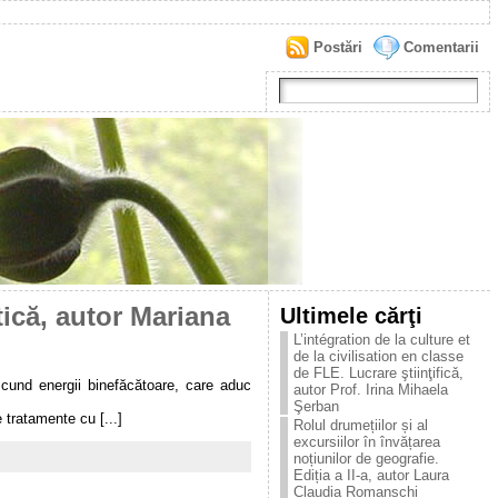
Postări
Comentarii
tică, autor Mariana
Ultimele cărţi
L’intégration de la culture et
de la civilisation en classe
de FLE. Lucrare ştiinţificǎ,
cund energii binefăcătoare, care aduc
autor Prof. Irina Mihaela
Şerban
 tratamente cu [...]
Rolul drumețiilor și al
excursiilor în învățarea
noțiunilor de geografie.
Ediția a II-a, autor Laura
Claudia Romanschi