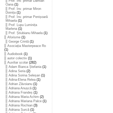
Prof. înv. primar Damian
Oana
(1)
Prof. înv. primar Miron
Doinița
(1)
Prof. înv. primar Penișoară
Mihaela
(1)
Prof. Lupu Luminița
Marlena
(1)
Prof. Știubianu Mihaela
(1)
Aforisme
(1)
George Crintă
(1)
Asociația Masterpeace Ro
(1)
Audiobook
(1)
autor colectiv
(1)
Auxiliar școlar
(282)
Adam Bianca Ștefania
(1)
Adina Seria
(2)
Adina Sorina Seleșan
(1)
Adina-Elena Relea
(1)
Adrian Zăvoianu
(1)
Adriana Anușcă
(1)
Adriana Frandeș
(1)
Adriana Maria Achim
(2)
Adriana Mariana Palce
(1)
Adriana Rochian
(3)
Adriana Șurcă
(1)