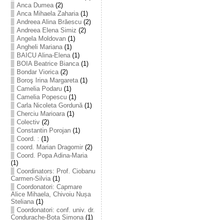
Anca Dumea
(2)
Anca Mihaela Zaharia
(1)
Andreea Alina Brăescu
(2)
Andreea Elena Simiz
(2)
Angela Moldovan
(1)
Angheli Mariana
(1)
BAICU Alina-Elena
(1)
BOIA Beatrice Bianca
(1)
Bondar Viorica
(2)
Boroş Irina Margareta
(1)
Camelia Podaru
(1)
Camelia Popescu
(1)
Carla Nicoleta Gordună
(1)
Cherciu Marioara
(1)
Colectiv
(2)
Constantin Porojan
(1)
Coord. :
(1)
coord. Marian Dragomir
(2)
Coord. Popa Adina-Maria
(1)
Coordinators: Prof. Ciobanu
Carmen-Silvia
(1)
Coordonatori: Capmare
Alice Mihaela, Chivoiu Nușa
Steliana
(1)
Coordonatori: conf. univ. dr.
Condurache-Bota Simona
(1)