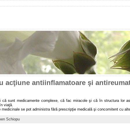
u acţiune antiinflamatoare şi antireuma
i că sunt medicamente complexe, că fac miracole şi că în structura lor as
în viaţă.
 medicinale se pot administra fără prescripţie medicală şi concomitent cu alte
men Schiopu