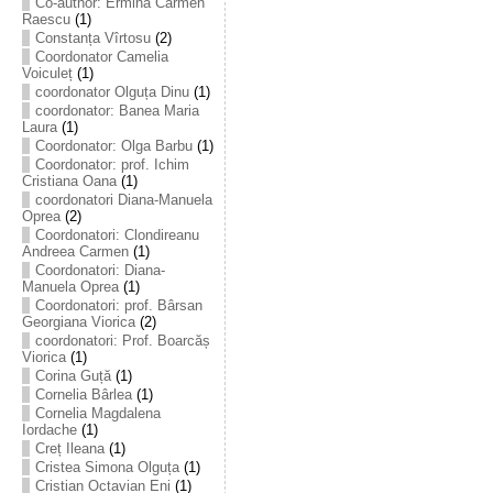
Co-author: Ermina Carmen
Raescu
(1)
Constanța Vîrtosu
(2)
Coordonator Camelia
Voiculeț
(1)
coordonator Olguța Dinu
(1)
coordonator: Banea Maria
Laura
(1)
Coordonator: Olga Barbu
(1)
Coordonator: prof. Ichim
Cristiana Oana
(1)
coordonatori Diana-Manuela
Oprea
(2)
Coordonatori: Clondireanu
Andreea Carmen
(1)
Coordonatori: Diana-
Manuela Oprea
(1)
Coordonatori: prof. Bârsan
Georgiana Viorica
(2)
coordonatori: Prof. Boarcăș
Viorica
(1)
Corina Guță
(1)
Cornelia Bârlea
(1)
Cornelia Magdalena
Iordache
(1)
Creț Ileana
(1)
Cristea Simona Olguța
(1)
Cristian Octavian Eni
(1)