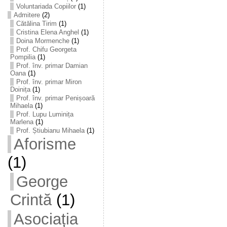
Voluntariada Copiilor
(1)
Admitere
(2)
Cătălina Tirim
(1)
Cristina Elena Anghel
(1)
Doina Mormenche
(1)
Prof. Chifu Georgeta
Pompilia
(1)
Prof. înv. primar Damian
Oana
(1)
Prof. înv. primar Miron
Doinița
(1)
Prof. înv. primar Penișoară
Mihaela
(1)
Prof. Lupu Luminița
Marlena
(1)
Prof. Știubianu Mihaela
(1)
Aforisme
(1)
George
Crintă
(1)
Asociația