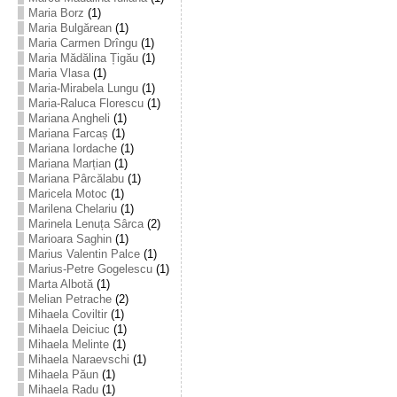
Maria Borz
(1)
Maria Bulgărean
(1)
Maria Carmen Drîngu
(1)
Maria Mădălina Țigău
(1)
Maria Vlasa
(1)
Maria-Mirabela Lungu
(1)
Maria-Raluca Florescu
(1)
Mariana Angheli
(1)
Mariana Farcaș
(1)
Mariana Iordache
(1)
Mariana Marțian
(1)
Mariana Pârcălabu
(1)
Maricela Motoc
(1)
Marilena Chelariu
(1)
Marinela Lenuța Sârca
(2)
Marioara Saghin
(1)
Marius Valentin Palce
(1)
Marius-Petre Gogelescu
(1)
Marta Albotă
(1)
Melian Petrache
(2)
Mihaela Coviltir
(1)
Mihaela Deiciuc
(1)
Mihaela Melinte
(1)
Mihaela Naraevschi
(1)
Mihaela Păun
(1)
Mihaela Radu
(1)