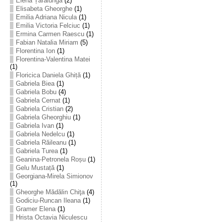
Elena Țarălungă
(2)
Elisabeta Gheorghe
(1)
Emilia Adriana Nicula
(1)
Emilia Victoria Felciuc
(1)
Ermina Carmen Raescu
(1)
Fabian Natalia Miriam
(5)
Florentina Ion
(1)
Florentina-Valentina Matei
(1)
Floricica Daniela Ghiță
(1)
Gabriela Biea
(1)
Gabriela Bobu
(4)
Gabriela Cernat
(1)
Gabriela Cristian
(2)
Gabriela Gheorghiu
(1)
Gabriela Ivan
(1)
Gabriela Nedelcu
(1)
Gabriela Răileanu
(1)
Gabriela Turea
(1)
Geanina-Petronela Roșu
(1)
Gelu Mustață
(1)
Georgiana-Mirela Simionov
(1)
Gheorghe Mădălin Chiţa
(4)
Godiciu-Runcan Ileana
(1)
Gramer Elena
(1)
Hrista Octavia Niculescu