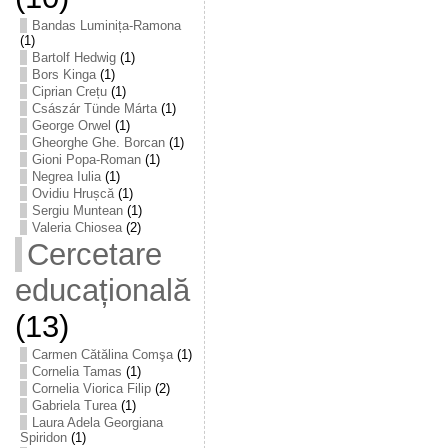
Bandas Luminița-Ramona
(1)
Bartolf Hedwig
(1)
Bors Kinga
(1)
Ciprian Crețu
(1)
Császár Tünde Márta
(1)
George Orwel
(1)
Gheorghe Ghe. Borcan
(1)
Gioni Popa-Roman
(1)
Negrea Iulia
(1)
Ovidiu Hrușcă
(1)
Sergiu Muntean
(1)
Valeria Chiosea
(2)
Cercetare
educațională
(13)
Carmen Cătălina Comşa
(1)
Cornelia Tamas
(1)
Cornelia Viorica Filip
(2)
Gabriela Turea
(1)
Laura Adela Georgiana
Spiridon
(1)