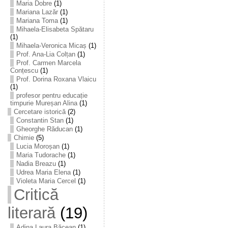
Maria Dobre
(1)
Mariana Lazăr
(1)
Mariana Toma
(1)
Mihaela-Elisabeta Spătaru
(1)
Mihaela-Veronica Micaș
(1)
Prof. Ana-Lia Colțan
(1)
Prof. Carmen Marcela
Conțescu
(1)
Prof. Dorina Roxana Vlaicu
(1)
profesor pentru educație
timpurie Mureșan Alina
(1)
Cercetare istorică
(2)
Constantin Stan
(1)
Gheorghe Răducan
(1)
Chimie
(5)
Lucia Moroșan
(1)
Maria Tudorache
(1)
Nadia Breazu
(1)
Udrea Maria Elena
(1)
Violeta Maria Cercel
(1)
Critică
literară
(19)
Adina Laura Băcean
(1)