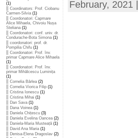
February, 2021 
(1)
Coordinators: Prof. Ciobanu
Carmen-Silvia
(1)
Coordonatori: Capmare
Alice Mihaela, Chivoiu Nușa
Steliana
(1)
Coordonatori: conf. univ. dr.
Condurache-Bota Simona
(1)
coordonatori: prof. dr.
Pompilia Chifu
(1)
Coordonatori: Prof. înv.
primar Capmare Alice Mihaela
(1)
Coordonatori: Prof. înv.
primar Mihălcescu Luminița
(1)
Cornelia Bârlea
(2)
Cornelia Viorica Filip
(1)
Cristina Ionescu
(1)
Cristina Mihai
(1)
Dan Sava
(1)
Dana Voinea
(1)
Daniela Chițescu
(3)
Daniela Evelina Oancea
(2)
Daniela-Maria Musteață
(1)
David Ana Maria
(1)
Denisa-Elena Dragoslav
(2)