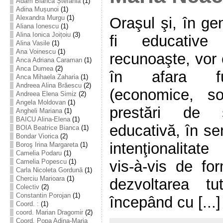
Adam Bianca Ștefania
(1)
Adina Mușunoi
(1)
Alexandra Murgu
(1)
Oraşul şi, în ge
Aliana Ionescu
(1)
Alina Ionica Joițoiu
(3)
fi educativ
Alina Vasile
(1)
Ana Voinescu
(1)
recunoaşte, vor 
Anca Adriana Caraman
(1)
Anca Dumea
(2)
în afara func
Anca Mihaela Zaharia
(1)
Andreea Alina Brăescu
(2)
(economice, so
Andreea Elena Simiz
(2)
Angela Moldovan
(1)
prestări de s
Angheli Mariana
(1)
BAICU Alina-Elena
(1)
educativă, în se
BOIA Beatrice Bianca
(1)
Bondar Viorica
(2)
intenţionalitate
Boroş Irina Margareta
(1)
Camelia Podaru
(1)
vis-à-vis de fo
Camelia Popescu
(1)
Carla Nicoleta Gordună
(1)
Cherciu Marioara
(1)
dezvoltarea tut
Colectiv
(2)
Constantin Porojan
(1)
începând cu [...]
Coord. :
(1)
coord. Marian Dragomir
(2)
Coord. Popa Adina-Maria