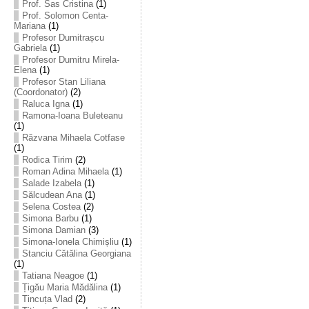
Prof. Sas Cristina
(1)
Prof. Solomon Centa-
Mariana
(1)
Profesor Dumitrașcu
Gabriela
(1)
Profesor Dumitru Mirela-
Elena
(1)
Profesor Stan Liliana
(Coordonator)
(2)
Raluca Igna
(1)
Ramona-Ioana Buleteanu
(1)
Răzvana Mihaela Cotfase
(1)
Rodica Tirim
(2)
Roman Adina Mihaela
(1)
Salade Izabela
(1)
Sălcudean Ana
(1)
Selena Costea
(2)
Simona Barbu
(1)
Simona Damian
(3)
Simona-Ionela Chimișliu
(1)
Stanciu Cătălina Georgiana
(1)
Tatiana Neagoe
(1)
Țigău Maria Mădălina
(1)
Tincuța Vlad
(2)