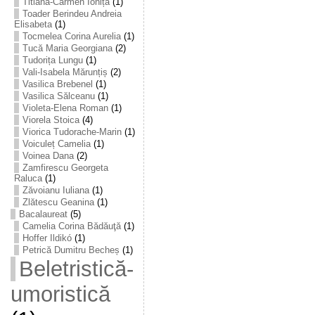
Titiana-Carmen Ioniță
(1)
Toader Berindeu Andreia
Elisabeta
(1)
Tocmelea Corina Aurelia
(1)
Tucă Maria Georgiana
(2)
Tudorița Lungu
(1)
Vali-Isabela Mărunțiș
(2)
Vasilica Brebenel
(1)
Vasilica Sălceanu
(1)
Violeta-Elena Roman
(1)
Viorela Stoica
(4)
Viorica Tudorache-Marin
(1)
Voiculeț Camelia
(1)
Voinea Dana
(2)
Zamfirescu Georgeta
Raluca
(1)
Zăvoianu Iuliana
(1)
Zlătescu Geanina
(1)
Bacalaureat
(5)
Camelia Corina Bădăuţă
(1)
Hoffer Ildikó
(1)
Petrică Dumitru Becheș
(1)
Beletristică-
umoristică