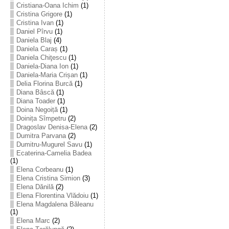
Cristiana-Oana Ichim
(1)
Cristina Grigore
(1)
Cristina Ivan
(1)
Daniel Pîrvu
(1)
Daniela Blaj
(4)
Daniela Caraș
(1)
Daniela Chiţescu
(1)
Daniela-Diana Ion
(1)
Daniela-Maria Crișan
(1)
Delia Florina Burcă
(1)
Diana Bâscă
(1)
Diana Toader
(1)
Doina Negoiță
(1)
Doinița Sîmpetru
(2)
Dragoslav Denisa-Elena
(2)
Dumitra Parvana
(2)
Dumitru-Mugurel Savu
(1)
Ecaterina-Camelia Badea
(1)
Elena Corbeanu
(1)
Elena Cristina Simion
(3)
Elena Dănilă
(2)
Elena Florentina Vlădoiu
(1)
Elena Magdalena Băleanu
(1)
Elena Marc
(2)