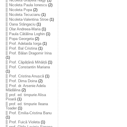
Nicoleta Grațiela Nagy
(1)
Nicoleta Paula Ionescu
(2)
Nicoleta Popa
(2)
Nicoleta Tecucianu
(1)
Nicoleta-Valentina Stroe
(1)
Oana Stângaciu
(1)
Olar Andreea-Maria
(1)
Paula Cătălina Loghin
(1)
Popa Georgeta
(2)
Prof. Adelaida Iorga
(1)
Prof. Bal Cristina
(1)
Prof. Bălan Dragomir Irina
(1)
Prof. Căpățână Mihăiță
(1)
Prof. Constantin Mariana
(1)
Prof. Cristina Anușcă
(1)
Prof. Dima Doina
(2)
Prof. dr. Arsenie Adela
Mădălina
(2)
prof. ed. timpurie Alisa
Pioară
(1)
prof. ed. timpurie Ileana
Toader
(1)
Prof. Emilia-Cristina Banu
(1)
Prof. Fuică Violeta
(1)
prof. Ghile Lavinia-Simona