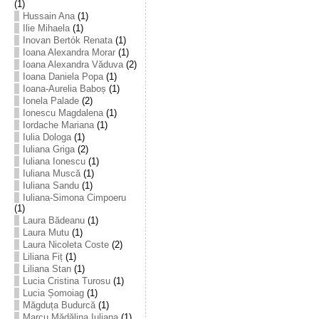
(1)
Hussain Ana
(1)
Ilie Mihaela
(1)
Inovan Bertók Renata
(1)
Ioana Alexandra Morar
(1)
Ioana Alexandra Văduva
(2)
Ioana Daniela Popa
(1)
Ioana-Aurelia Baboș
(1)
Ionela Palade
(2)
Ionescu Magdalena
(1)
Iordache Mariana
(1)
Iulia Dologa
(1)
Iuliana Griga
(2)
Iuliana Ionescu
(1)
Iuliana Muscă
(1)
Iuliana Sandu
(1)
Iuliana-Simona Cimpoeru
(1)
Laura Bădeanu
(1)
Laura Mutu
(1)
Laura Nicoleta Coste
(2)
Liliana Fiț
(1)
Liliana Stan
(1)
Lucia Cristina Turosu
(1)
Lucia Șomoiag
(1)
Măgduța Budurcă
(1)
Marcu Mădălina Iuliana
(1)