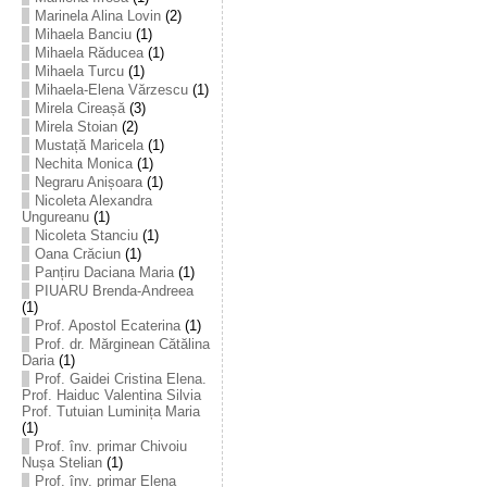
Marinela Alina Lovin
(2)
Mihaela Banciu
(1)
Mihaela Răducea
(1)
Mihaela Turcu
(1)
Mihaela-Elena Vărzescu
(1)
Mirela Cireașă
(3)
Mirela Stoian
(2)
Mustață Maricela
(1)
Nechita Monica
(1)
Negraru Anișoara
(1)
Nicoleta Alexandra
Ungureanu
(1)
Nicoleta Stanciu
(1)
Oana Crăciun
(1)
Panțiru Daciana Maria
(1)
PIUARU Brenda-Andreea
(1)
Prof. Apostol Ecaterina
(1)
Prof. dr. Mărginean Cătălina
Daria
(1)
Prof. Gaidei Cristina Elena.
Prof. Haiduc Valentina Silvia
Prof. Tutuian Luminița Maria
(1)
Prof. înv. primar Chivoiu
Nușa Stelian
(1)
Prof. înv. primar Elena