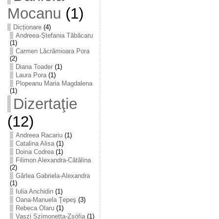
Mocanu
(1)
Dicționare
(4)
Andreea-Ștefania Tăbăcaru
(1)
Carmen Lăcrămioara Pora
(2)
Diana Toader
(1)
Laura Pora
(1)
Plopeanu Maria Magdalena
(1)
Dizertaţie
(12)
Andreea Racariu
(1)
Catalina Alisa
(1)
Doina Codrea
(1)
Filimon Alexandra-Cătălina
(2)
Gârlea Gabriela-Alexandra
(1)
Iulia Anchidin
(1)
Oana-Manuela Ţepeş
(3)
Rebeca Olaru
(1)
Vaszi Szimonetta-Zsófia
(1)