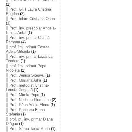
(1)
Prof. Gr. I Laura Cristina
Bogdan
(2)
Prof. Ichim Cristiana Oana
(1)
Prof. înv. preșcolar Angela-
Emilia Antal
(1)
Prof. înv. primar Ciulină
Ramona
(4)
prof. înv. primar Costea
Adela-Mihaela
(1)
Prof. înv. primar Lăzărică
Teodora
(1)
prof. înv. primar Popa
Nicoleta
(2)
Prof. Jenica Siteavu
(1)
Prof. Mariana Arhir
(1)
Prof. metodist Cristina-
Lenuța Coșarcă
(1)
Prof. Mirela Popa
(1)
Prof. Nedelcu Florentina
(2)
Prof. Păun Adela Elena
(1)
Prof. Popescu Elena
Ștefania
(1)
prof. pt. înv. primar Diana
Drăgan
(1)
Prof. Sârbu Tania Maria
(1)