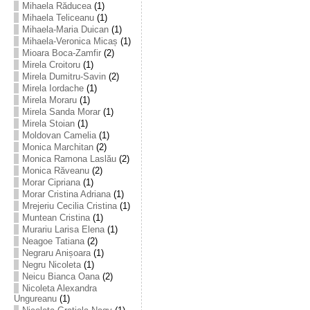
Mihaela Răducea
(1)
Mihaela Teliceanu
(1)
Mihaela-Maria Duican
(1)
Mihaela-Veronica Micaș
(1)
Mioara Boca-Zamfir
(2)
Mirela Croitoru
(1)
Mirela Dumitru-Savin
(2)
Mirela Iordache
(1)
Mirela Moraru
(1)
Mirela Sanda Morar
(1)
Mirela Stoian
(1)
Moldovan Camelia
(1)
Monica Marchitan
(2)
Monica Ramona Laslău
(2)
Monica Răveanu
(2)
Morar Cipriana
(1)
Morar Cristina Adriana
(1)
Mrejeriu Cecilia Cristina
(1)
Muntean Cristina
(1)
Murariu Larisa Elena
(1)
Neagoe Tatiana
(2)
Negraru Anișoara
(1)
Negru Nicoleta
(1)
Neicu Bianca Oana
(2)
Nicoleta Alexandra
Ungureanu
(1)