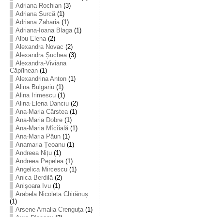
Adriana Rochian
(3)
Adriana Șurcă
(1)
Adriana Zaharia
(1)
Adriana-Ioana Blaga
(1)
Albu Elena
(2)
Alexandra Novac
(2)
Alexandra Șuchea
(3)
Alexandra-Viviana
Căpîlnean
(1)
Alexandrina Anton
(1)
Alina Bulgariu
(1)
Alina Irimescu
(1)
Alina-Elena Danciu
(2)
Ana-Maria Cârstea
(1)
Ana-Maria Dobre
(1)
Ana-Maria Mîcîială
(1)
Ana-Maria Păun
(1)
Anamaria Țeoanu
(1)
Andreea Nițu
(1)
Andreea Pepelea
(1)
Angelica Mircescu
(1)
Anica Berdilă
(2)
Anișoara Ivu
(1)
Arabela Nicoleta Chirănuș
(1)
Arsene Amalia-Crenguța
(1)