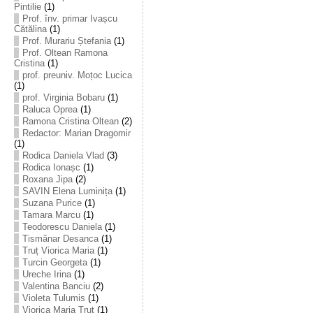
Pintilie
(1)
Prof. înv. primar Ivașcu
Cătălina
(1)
Prof. Murariu Ștefania
(1)
Prof. Oltean Ramona
Cristina
(1)
prof. preuniv. Moțoc Lucica
(1)
prof. Virginia Bobaru
(1)
Raluca Oprea
(1)
Ramona Cristina Oltean
(2)
Redactor: Marian Dragomir
(1)
Rodica Daniela Vlad
(3)
Rodica Ionașc
(1)
Roxana Jipa
(2)
SAVIN Elena Luminița
(1)
Suzana Purice
(1)
Tamara Marcu
(1)
Teodorescu Daniela
(1)
Tismănar Desanca
(1)
Truț Viorica Maria
(1)
Turcin Georgeta
(1)
Ureche Irina
(1)
Valentina Banciu
(2)
Violeta Tulumis
(1)
Viorica Maria Truț
(1)