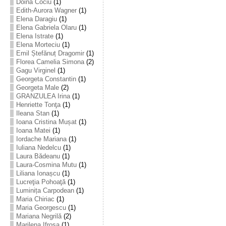
Doina Cociu
(1)
Edith-Aurora Wagner
(1)
Elena Daragiu
(1)
Elena Gabriela Olaru
(1)
Elena Istrate
(1)
Elena Morteciu
(1)
Emil Ștefănuț Dragomir
(1)
Florea Camelia Simona
(2)
Gagu Virginel
(1)
Georgeta Constantin
(1)
Georgeta Male
(2)
GRANZULEA Irina
(1)
Henriette Tonţa
(1)
Ileana Stan
(1)
Ioana Cristina Mușat
(1)
Ioana Matei
(1)
Iordache Mariana
(1)
Iuliana Nedelcu
(1)
Laura Bădeanu
(1)
Laura-Cosmina Mutu
(1)
Liliana Ionașcu
(1)
Lucreţia Pohoaţă
(1)
Luminița Carpodean
(1)
Maria Chiriac
(1)
Maria Georgescu
(1)
Mariana Negrilă
(2)
Marilena Ifrosa
(1)