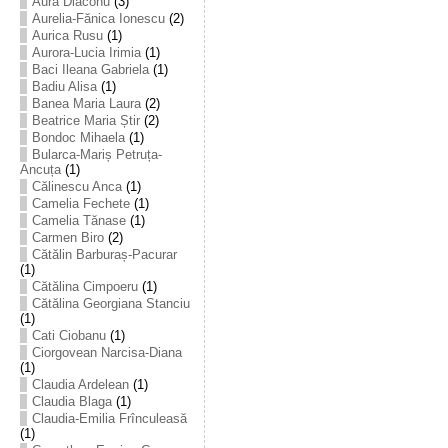
Aura Diaconu
(3)
Aurelia-Fănica Ionescu
(2)
Aurica Rusu
(1)
Aurora-Lucia Irimia
(1)
Baci Ileana Gabriela
(1)
Badiu Alisa
(1)
Banea Maria Laura
(2)
Beatrice Maria Știr
(2)
Bondoc Mihaela
(1)
Bularca-Mariș Petruța-
Ancuța
(1)
Călinescu Anca
(1)
Camelia Fechete
(1)
Camelia Tănase
(1)
Carmen Biro
(2)
Cătălin Barburaș-Pacurar
(1)
Cătălina Cimpoeru
(1)
Cătălina Georgiana Stanciu
(1)
Cati Ciobanu
(1)
Ciorgovean Narcisa-Diana
(1)
Claudia Ardelean
(1)
Claudia Blaga
(1)
Claudia-Emilia Frînculeasă
(1)