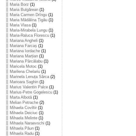
Maria Borz
(1)
Maria Bulgărean
(1)
Maria Carmen Drîngu
(1)
Maria Mădălina Țigău
(1)
Maria Vlasa
(1)
Maria-Mirabela Lungu
(1)
Maria-Raluca Florescu
(1)
Mariana Angheli
(1)
Mariana Farcaș
(1)
Mariana Iordache
(1)
Mariana Marțian
(1)
Mariana Pârcălabu
(1)
Maricela Motoc
(1)
Marilena Chelariu
(1)
Marinela Lenuța Sârca
(2)
Marioara Saghin
(1)
Marius Valentin Palce
(1)
Marius-Petre Gogelescu
(1)
Marta Albotă
(1)
Melian Petrache
(2)
Mihaela Coviltir
(1)
Mihaela Deiciuc
(1)
Mihaela Melinte
(1)
Mihaela Naraevschi
(1)
Mihaela Păun
(1)
Mihaela Radu
(1)