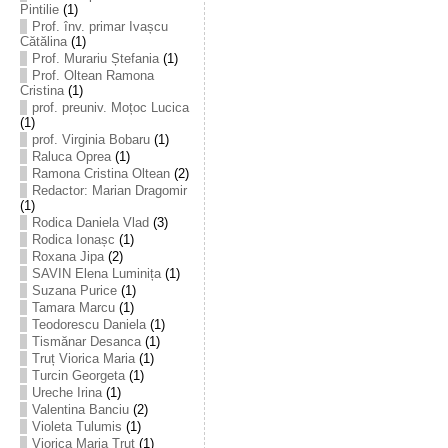
Pintilie
(1)
Prof. înv. primar Ivașcu
Cătălina
(1)
Prof. Murariu Ștefania
(1)
Prof. Oltean Ramona
Cristina
(1)
prof. preuniv. Moțoc Lucica
(1)
prof. Virginia Bobaru
(1)
Raluca Oprea
(1)
Ramona Cristina Oltean
(2)
Redactor: Marian Dragomir
(1)
Rodica Daniela Vlad
(3)
Rodica Ionașc
(1)
Roxana Jipa
(2)
SAVIN Elena Luminița
(1)
Suzana Purice
(1)
Tamara Marcu
(1)
Teodorescu Daniela
(1)
Tismănar Desanca
(1)
Truț Viorica Maria
(1)
Turcin Georgeta
(1)
Ureche Irina
(1)
Valentina Banciu
(2)
Violeta Tulumis
(1)
Viorica Maria Truț
(1)