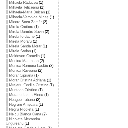
Mihaela Răducea
(1)
Mihaela Teliceanu
(1)
Mihaela-Maria Duican
(1)
Mihaela-Veronica Micaș
(1)
Mioara Boca-Zamfir
(2)
Mirela Croitoru
(1)
Mirela Dumitru-Savin
(2)
Mirela Iordache
(1)
Mirela Moraru
(1)
Mirela Sanda Morar
(1)
Mirela Stoian
(1)
Moldovan Camelia
(1)
Monica Marchitan
(2)
Monica Ramona Laslău
(2)
Monica Răveanu
(2)
Morar Cipriana
(1)
Morar Cristina Adriana
(1)
Mrejeriu Cecilia Cristina
(1)
Muntean Cristina
(1)
Murariu Larisa Elena
(1)
Neagoe Tatiana
(2)
Negraru Anișoara
(1)
Negru Nicoleta
(1)
Neicu Bianca Oana
(2)
Nicoleta Alexandra
Ungureanu
(1)