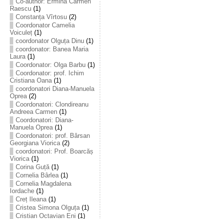
Co-author: Ermina Carmen
Raescu
(1)
Constanța Vîrtosu
(2)
Coordonator Camelia
Voiculeț
(1)
coordonator Olguța Dinu
(1)
coordonator: Banea Maria
Laura
(1)
Coordonator: Olga Barbu
(1)
Coordonator: prof. Ichim
Cristiana Oana
(1)
coordonatori Diana-Manuela
Oprea
(2)
Coordonatori: Clondireanu
Andreea Carmen
(1)
Coordonatori: Diana-
Manuela Oprea
(1)
Coordonatori: prof. Bârsan
Georgiana Viorica
(2)
coordonatori: Prof. Boarcăș
Viorica
(1)
Corina Guță
(1)
Cornelia Bârlea
(1)
Cornelia Magdalena
Iordache
(1)
Creț Ileana
(1)
Cristea Simona Olguța
(1)
Cristian Octavian Eni
(1)