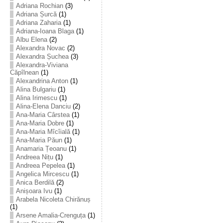
Adriana Rochian
(3)
Adriana Șurcă
(1)
Adriana Zaharia
(1)
Adriana-Ioana Blaga
(1)
Albu Elena
(2)
Alexandra Novac
(2)
Alexandra Șuchea
(3)
Alexandra-Viviana
Căpîlnean
(1)
Alexandrina Anton
(1)
Alina Bulgariu
(1)
Alina Irimescu
(1)
Alina-Elena Danciu
(2)
Ana-Maria Cârstea
(1)
Ana-Maria Dobre
(1)
Ana-Maria Mîcîială
(1)
Ana-Maria Păun
(1)
Anamaria Țeoanu
(1)
Andreea Nițu
(1)
Andreea Pepelea
(1)
Angelica Mircescu
(1)
Anica Berdilă
(2)
Anișoara Ivu
(1)
Arabela Nicoleta Chirănuș
(1)
Arsene Amalia-Crenguța
(1)