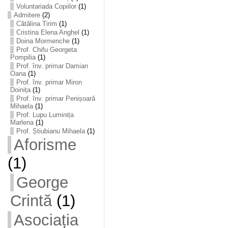
Voluntariada Copiilor
(1)
Admitere
(2)
Cătălina Tirim
(1)
Cristina Elena Anghel
(1)
Doina Mormenche
(1)
Prof. Chifu Georgeta
Pompilia
(1)
Prof. înv. primar Damian
Oana
(1)
Prof. înv. primar Miron
Doinița
(1)
Prof. înv. primar Penișoară
Mihaela
(1)
Prof. Lupu Luminița
Marlena
(1)
Prof. Știubianu Mihaela
(1)
Aforisme
(1)
George
Crintă
(1)
Asociația