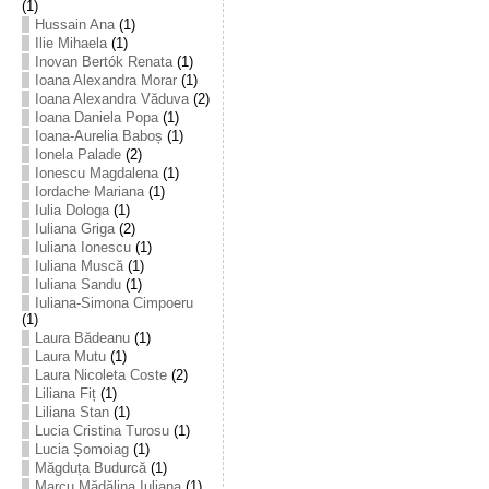
(1)
Hussain Ana
(1)
Ilie Mihaela
(1)
Inovan Bertók Renata
(1)
Ioana Alexandra Morar
(1)
Ioana Alexandra Văduva
(2)
Ioana Daniela Popa
(1)
Ioana-Aurelia Baboș
(1)
Ionela Palade
(2)
Ionescu Magdalena
(1)
Iordache Mariana
(1)
Iulia Dologa
(1)
Iuliana Griga
(2)
Iuliana Ionescu
(1)
Iuliana Muscă
(1)
Iuliana Sandu
(1)
Iuliana-Simona Cimpoeru
(1)
Laura Bădeanu
(1)
Laura Mutu
(1)
Laura Nicoleta Coste
(2)
Liliana Fiț
(1)
Liliana Stan
(1)
Lucia Cristina Turosu
(1)
Lucia Șomoiag
(1)
Măgduța Budurcă
(1)
Marcu Mădălina Iuliana
(1)