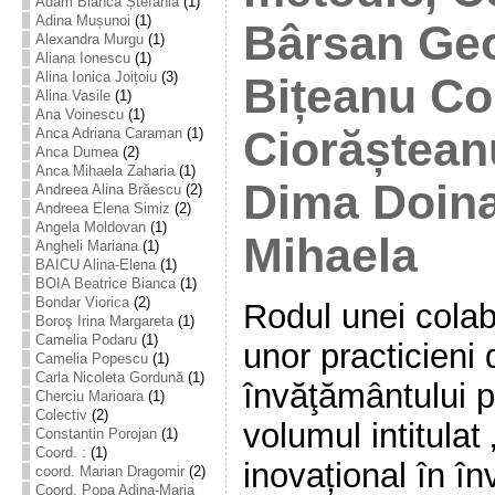
Adam Bianca Ștefania
(1)
Adina Mușunoi
(1)
Bârsan Geo
Alexandra Murgu
(1)
Aliana Ionescu
(1)
Alina Ionica Joițoiu
(3)
Bițeanu Co
Alina Vasile
(1)
Ana Voinescu
(1)
Ciorăștean
Anca Adriana Caraman
(1)
Anca Dumea
(2)
Anca Mihaela Zaharia
(1)
Dima Doina
Andreea Alina Brăescu
(2)
Andreea Elena Simiz
(2)
Angela Moldovan
(1)
Mihaela
Angheli Mariana
(1)
BAICU Alina-Elena
(1)
BOIA Beatrice Bianca
(1)
Bondar Viorica
(2)
Rodul unei colab
Boroş Irina Margareta
(1)
Camelia Podaru
(1)
unor practicieni
Camelia Popescu
(1)
Carla Nicoleta Gordună
(1)
învăţământului p
Cherciu Marioara
(1)
Colectiv
(2)
volumul intitula
Constantin Porojan
(1)
Coord. :
(1)
inovațional în î
coord. Marian Dragomir
(2)
Coord. Popa Adina-Maria