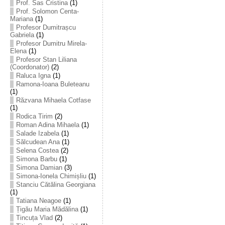
Prof. Sas Cristina
(1)
Prof. Solomon Centa-
Mariana
(1)
Profesor Dumitrașcu
Gabriela
(1)
Profesor Dumitru Mirela-
Elena
(1)
Profesor Stan Liliana
(Coordonator)
(2)
Raluca Igna
(1)
Ramona-Ioana Buleteanu
(1)
Răzvana Mihaela Cotfase
(1)
Rodica Tirim
(2)
Roman Adina Mihaela
(1)
Salade Izabela
(1)
Sălcudean Ana
(1)
Selena Costea
(2)
Simona Barbu
(1)
Simona Damian
(3)
Simona-Ionela Chimișliu
(1)
Stanciu Cătălina Georgiana
(1)
Tatiana Neagoe
(1)
Țigău Maria Mădălina
(1)
Tincuța Vlad
(2)