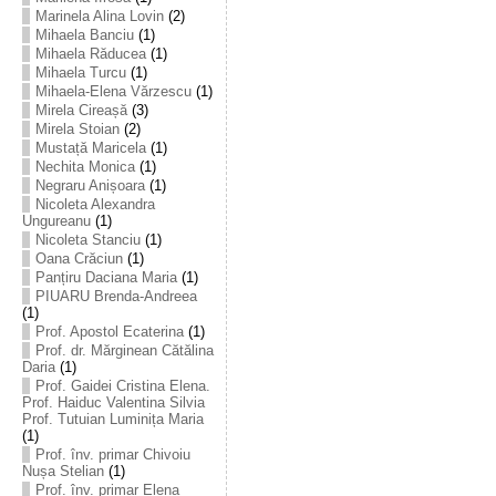
Marinela Alina Lovin
(2)
Mihaela Banciu
(1)
Mihaela Răducea
(1)
Mihaela Turcu
(1)
Mihaela-Elena Vărzescu
(1)
Mirela Cireașă
(3)
Mirela Stoian
(2)
Mustață Maricela
(1)
Nechita Monica
(1)
Negraru Anișoara
(1)
Nicoleta Alexandra
Ungureanu
(1)
Nicoleta Stanciu
(1)
Oana Crăciun
(1)
Panțiru Daciana Maria
(1)
PIUARU Brenda-Andreea
(1)
Prof. Apostol Ecaterina
(1)
Prof. dr. Mărginean Cătălina
Daria
(1)
Prof. Gaidei Cristina Elena.
Prof. Haiduc Valentina Silvia
Prof. Tutuian Luminița Maria
(1)
Prof. înv. primar Chivoiu
Nușa Stelian
(1)
Prof. înv. primar Elena