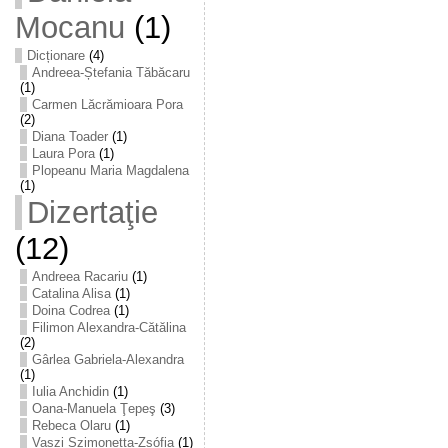
Mocanu
(1)
Dicționare
(4)
Andreea-Ștefania Tăbăcaru
(1)
Carmen Lăcrămioara Pora
(2)
Diana Toader
(1)
Laura Pora
(1)
Plopeanu Maria Magdalena
(1)
Dizertaţie
(12)
Andreea Racariu
(1)
Catalina Alisa
(1)
Doina Codrea
(1)
Filimon Alexandra-Cătălina
(2)
Gârlea Gabriela-Alexandra
(1)
Iulia Anchidin
(1)
Oana-Manuela Ţepeş
(3)
Rebeca Olaru
(1)
Vaszi Szimonetta-Zsófia
(1)