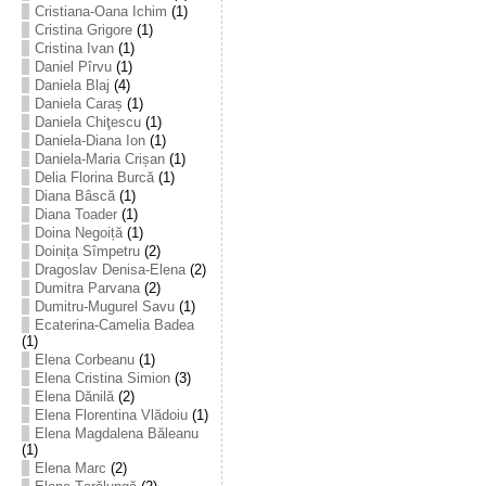
Cristiana-Oana Ichim
(1)
Cristina Grigore
(1)
Cristina Ivan
(1)
Daniel Pîrvu
(1)
Daniela Blaj
(4)
Daniela Caraș
(1)
Daniela Chiţescu
(1)
Daniela-Diana Ion
(1)
Daniela-Maria Crișan
(1)
Delia Florina Burcă
(1)
Diana Bâscă
(1)
Diana Toader
(1)
Doina Negoiță
(1)
Doinița Sîmpetru
(2)
Dragoslav Denisa-Elena
(2)
Dumitra Parvana
(2)
Dumitru-Mugurel Savu
(1)
Ecaterina-Camelia Badea
(1)
Elena Corbeanu
(1)
Elena Cristina Simion
(3)
Elena Dănilă
(2)
Elena Florentina Vlădoiu
(1)
Elena Magdalena Băleanu
(1)
Elena Marc
(2)