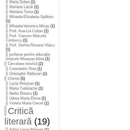
Maria Dobre
(1)
Mariana Lazăr
(1)
Mariana Toma
(1)
Mihaela-Elisabeta Spătaru
(1)
Mihaela-Veronica Micaș
(1)
Prof. Ana-Lia Colțan
(1)
Prof. Carmen Marcela
Conțescu
(1)
Prof. Dorina Roxana Vlaicu
(1)
profesor pentru educație
timpurie Mureșan Alina
(1)
Cercetare istorică
(2)
Constantin Stan
(1)
Gheorghe Răducan
(1)
Chimie
(5)
Lucia Moroșan
(1)
Maria Tudorache
(1)
Nadia Breazu
(1)
Udrea Maria Elena
(1)
Violeta Maria Cercel
(1)
Critică
literară
(19)
Adina Laura Băcean
(1)