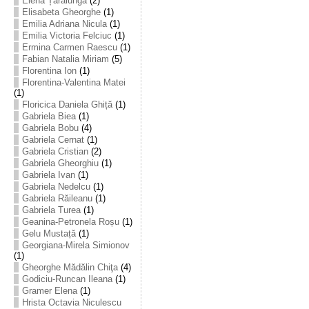
Elena Țarălungă
(2)
Elisabeta Gheorghe
(1)
Emilia Adriana Nicula
(1)
Emilia Victoria Felciuc
(1)
Ermina Carmen Raescu
(1)
Fabian Natalia Miriam
(5)
Florentina Ion
(1)
Florentina-Valentina Matei
(1)
Floricica Daniela Ghiță
(1)
Gabriela Biea
(1)
Gabriela Bobu
(4)
Gabriela Cernat
(1)
Gabriela Cristian
(2)
Gabriela Gheorghiu
(1)
Gabriela Ivan
(1)
Gabriela Nedelcu
(1)
Gabriela Răileanu
(1)
Gabriela Turea
(1)
Geanina-Petronela Roșu
(1)
Gelu Mustață
(1)
Georgiana-Mirela Simionov
(1)
Gheorghe Mădălin Chiţa
(4)
Godiciu-Runcan Ileana
(1)
Gramer Elena
(1)
Hrista Octavia Niculescu