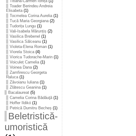
Titiana-Carmen Ioniță
(1)
Toader Berindeu Andreia
Elisabeta
(1)
Tocmelea Corina Aurelia
(1)
Tucă Maria Georgiana
(2)
Tudorița Lungu
(1)
Vali-Isabela Mărunțiș
(2)
Vasilica Brebenel
(1)
Vasilica Sălceanu
(1)
Violeta-Elena Roman
(1)
Viorela Stoica
(4)
Viorica Tudorache-Marin
(1)
Voiculeț Camelia
(1)
Voinea Dana
(2)
Zamfirescu Georgeta
Raluca
(1)
Zăvoianu Iuliana
(1)
Zlătescu Geanina
(1)
Bacalaureat
(5)
Camelia Corina Bădăuţă
(1)
Hoffer Ildikó
(1)
Petrică Dumitru Becheș
(1)
Beletristică-
umoristică