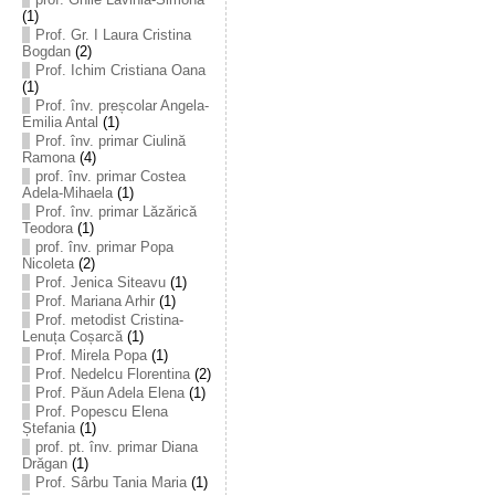
(1)
Prof. Gr. I Laura Cristina
Bogdan
(2)
Prof. Ichim Cristiana Oana
(1)
Prof. înv. preșcolar Angela-
Emilia Antal
(1)
Prof. înv. primar Ciulină
Ramona
(4)
prof. înv. primar Costea
Adela-Mihaela
(1)
Prof. înv. primar Lăzărică
Teodora
(1)
prof. înv. primar Popa
Nicoleta
(2)
Prof. Jenica Siteavu
(1)
Prof. Mariana Arhir
(1)
Prof. metodist Cristina-
Lenuța Coșarcă
(1)
Prof. Mirela Popa
(1)
Prof. Nedelcu Florentina
(2)
Prof. Păun Adela Elena
(1)
Prof. Popescu Elena
Ștefania
(1)
prof. pt. înv. primar Diana
Drăgan
(1)
Prof. Sârbu Tania Maria
(1)