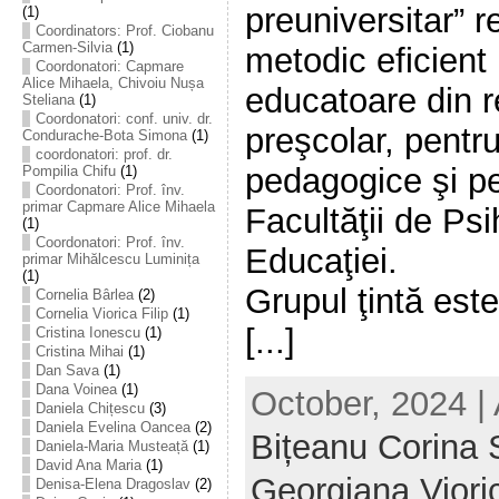
preuniversitar” r
(1)
Coordinators: Prof. Ciobanu
Carmen-Silvia
(1)
metodic eficient 
Coordonatori: Capmare
Alice Mihaela, Chivoiu Nușa
educatoare din 
Steliana
(1)
Coordonatori: conf. univ. dr.
preşcolar, pentru 
Condurache-Bota Simona
(1)
coordonatori: prof. dr.
pedagogice şi pe
Pompilia Chifu
(1)
Coordonatori: Prof. înv.
primar Capmare Alice Mihaela
Facultăţii de Psi
(1)
Coordonatori: Prof. înv.
Educaţiei.
primar Mihălcescu Luminița
(1)
Grupul ţintă este
Cornelia Bârlea
(2)
Cornelia Viorica Filip
(1)
[...]
Cristina Ionescu
(1)
Cristina Mihai
(1)
Dan Sava
(1)
Dana Voinea
(1)
October, 2024 |
Daniela Chițescu
(3)
Daniela Evelina Oancea
(2)
Bițeanu Corina
Daniela-Maria Musteață
(1)
David Ana Maria
(1)
Georgiana Viori
Denisa-Elena Dragoslav
(2)