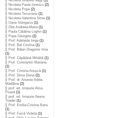
Nicoleta Grațiela Nagy
(1)
Nicoleta Paula Ionescu
(2)
Nicoleta Popa
(2)
Nicoleta Tecucianu
(1)
Nicoleta-Valentina Stroe
(1)
Oana Stângaciu
(1)
Olar Andreea-Maria
(1)
Paula Cătălina Loghin
(1)
Popa Georgeta
(2)
Prof. Adelaida Iorga
(1)
Prof. Bal Cristina
(1)
Prof. Bălan Dragomir Irina
(1)
Prof. Căpățână Mihăiță
(1)
Prof. Constantin Mariana
(1)
Prof. Cristina Anușcă
(1)
Prof. Dima Doina
(2)
Prof. dr. Arsenie Adela
Mădălina
(2)
prof. ed. timpurie Alisa
Pioară
(1)
prof. ed. timpurie Ileana
Toader
(1)
Prof. Emilia-Cristina Banu
(1)
Prof. Fuică Violeta
(1)
prof. Ghile Lavinia-Simona