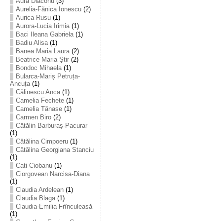
Aura Diaconu
(3)
Aurelia-Fănica Ionescu
(2)
Aurica Rusu
(1)
Aurora-Lucia Irimia
(1)
Baci Ileana Gabriela
(1)
Badiu Alisa
(1)
Banea Maria Laura
(2)
Beatrice Maria Știr
(2)
Bondoc Mihaela
(1)
Bularca-Mariș Petruța-
Ancuța
(1)
Călinescu Anca
(1)
Camelia Fechete
(1)
Camelia Tănase
(1)
Carmen Biro
(2)
Cătălin Barburaș-Pacurar
(1)
Cătălina Cimpoeru
(1)
Cătălina Georgiana Stanciu
(1)
Cati Ciobanu
(1)
Ciorgovean Narcisa-Diana
(1)
Claudia Ardelean
(1)
Claudia Blaga
(1)
Claudia-Emilia Frînculeasă
(1)