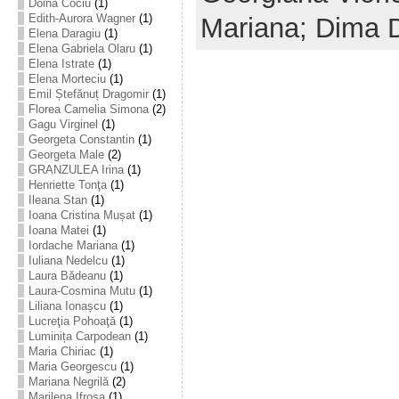
Doina Cociu
(1)
Edith-Aurora Wagner
(1)
Mariana; Dima 
Elena Daragiu
(1)
Elena Gabriela Olaru
(1)
Elena Istrate
(1)
Elena Morteciu
(1)
Emil Ștefănuț Dragomir
(1)
Florea Camelia Simona
(2)
Gagu Virginel
(1)
Georgeta Constantin
(1)
Georgeta Male
(2)
GRANZULEA Irina
(1)
Henriette Tonţa
(1)
Ileana Stan
(1)
Ioana Cristina Mușat
(1)
Ioana Matei
(1)
Iordache Mariana
(1)
Iuliana Nedelcu
(1)
Laura Bădeanu
(1)
Laura-Cosmina Mutu
(1)
Liliana Ionașcu
(1)
Lucreţia Pohoaţă
(1)
Luminița Carpodean
(1)
Maria Chiriac
(1)
Maria Georgescu
(1)
Mariana Negrilă
(2)
Marilena Ifrosa
(1)