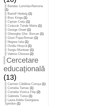
Bandas Luminița-Ramona
(1)
Bartolf Hedwig
(1)
Bors Kinga
(1)
Ciprian Crețu
(1)
Császár Tünde Márta
(1)
George Orwel
(1)
Gheorghe Ghe. Borcan
(1)
Gioni Popa-Roman
(1)
Negrea Iulia
(1)
Ovidiu Hrușcă
(1)
Sergiu Muntean
(1)
Valeria Chiosea
(2)
Cercetare
educațională
(13)
Carmen Cătălina Comşa
(1)
Cornelia Tamas
(1)
Cornelia Viorica Filip
(2)
Gabriela Turea
(1)
Laura Adela Georgiana
Spiridon
(1)