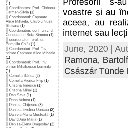
Profesorii s-a
(1)
Coordinators: Prof. Ciobanu
voastre și au în
Carmen-Silvia
(1)
Coordonatori: Capmare
aceea, au realiz
Alice Mihaela, Chivoiu Nușa
Steliana
(1)
internet sau lecții
Coordonatori: conf. univ. dr.
Condurache-Bota Simona
(1)
coordonatori: prof. dr.
Pompilia Chifu
(1)
June, 2020 | Au
Coordonatori: Prof. înv.
primar Capmare Alice Mihaela
Ramona
,
Bartol
(1)
Coordonatori: Prof. înv.
primar Mihălcescu Luminița
Császár Tünde 
(1)
Cornelia Bârlea
(2)
Cornelia Viorica Filip
(1)
Cristina Ionescu
(1)
Cristina Mihai
(1)
Dan Sava
(1)
Dana Voinea
(1)
Daniela Chițescu
(3)
Daniela Evelina Oancea
(2)
Daniela-Maria Musteață
(1)
David Ana Maria
(1)
Denisa-Elena Dragoslav
(2)