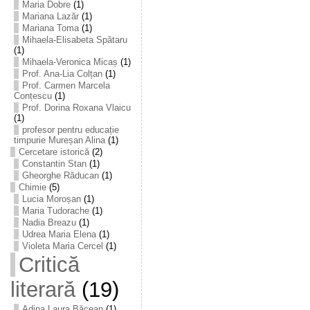
Maria Dobre
(1)
Mariana Lazăr
(1)
Mariana Toma
(1)
Mihaela-Elisabeta Spătaru
(1)
Mihaela-Veronica Micaș
(1)
Prof. Ana-Lia Colțan
(1)
Prof. Carmen Marcela
Conțescu
(1)
Prof. Dorina Roxana Vlaicu
(1)
profesor pentru educație
timpurie Mureșan Alina
(1)
Cercetare istorică
(2)
Constantin Stan
(1)
Gheorghe Răducan
(1)
Chimie
(5)
Lucia Moroșan
(1)
Maria Tudorache
(1)
Nadia Breazu
(1)
Udrea Maria Elena
(1)
Violeta Maria Cercel
(1)
Critică
literară
(19)
Adina Laura Băcean
(1)