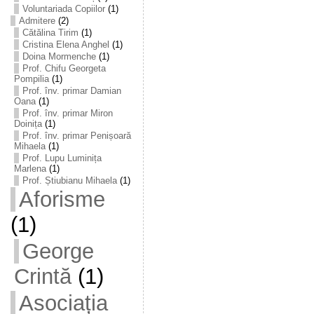
Voluntariada Copiilor
(1)
Admitere
(2)
Cătălina Tirim
(1)
Cristina Elena Anghel
(1)
Doina Mormenche
(1)
Prof. Chifu Georgeta
Pompilia
(1)
Prof. înv. primar Damian
Oana
(1)
Prof. înv. primar Miron
Doinița
(1)
Prof. înv. primar Penișoară
Mihaela
(1)
Prof. Lupu Luminița
Marlena
(1)
Prof. Știubianu Mihaela
(1)
Aforisme
(1)
George
Crintă
(1)
Asociația