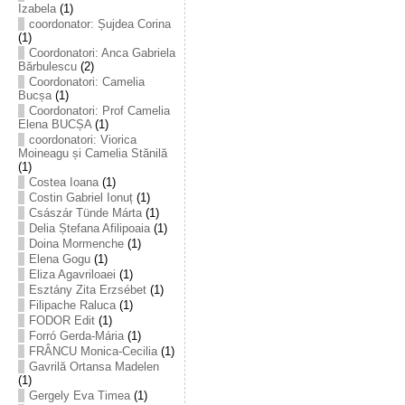
Izabela
(1)
coordonator: Șujdea Corina
(1)
Coordonatori: Anca Gabriela
Bărbulescu
(2)
Coordonatori: Camelia
Bucșa
(1)
Coordonatori: Prof Camelia
Elena BUCȘA
(1)
coordonatori: Viorica
Moineagu și Camelia Stănilă
(1)
Costea Ioana
(1)
Costin Gabriel Ionuț
(1)
Császár Tünde Márta
(1)
Delia Ștefana Afilipoaia
(1)
Doina Mormenche
(1)
Elena Gogu
(1)
Eliza Agavriloaei
(1)
Esztány Zita Erzsébet
(1)
Filipache Raluca
(1)
FODOR Edit
(1)
Forró Gerda-Mária
(1)
FRÂNCU Monica-Cecilia
(1)
Gavrilă Ortansa Madelen
(1)
Gergely Eva Timea
(1)