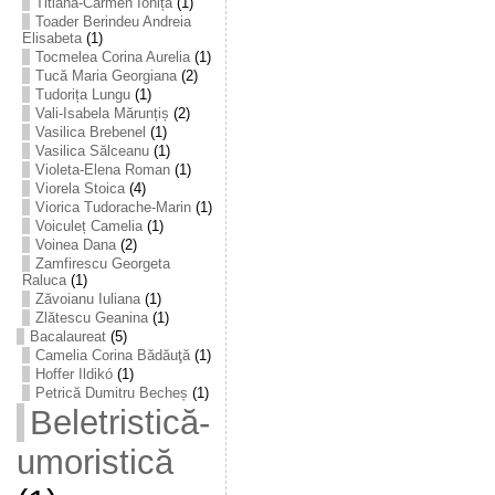
Titiana-Carmen Ioniță
(1)
Toader Berindeu Andreia
Elisabeta
(1)
Tocmelea Corina Aurelia
(1)
Tucă Maria Georgiana
(2)
Tudorița Lungu
(1)
Vali-Isabela Mărunțiș
(2)
Vasilica Brebenel
(1)
Vasilica Sălceanu
(1)
Violeta-Elena Roman
(1)
Viorela Stoica
(4)
Viorica Tudorache-Marin
(1)
Voiculeț Camelia
(1)
Voinea Dana
(2)
Zamfirescu Georgeta
Raluca
(1)
Zăvoianu Iuliana
(1)
Zlătescu Geanina
(1)
Bacalaureat
(5)
Camelia Corina Bădăuţă
(1)
Hoffer Ildikó
(1)
Petrică Dumitru Becheș
(1)
Beletristică-
umoristică