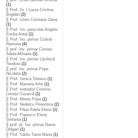
(1)
Prof. Gr. I Laura Cristina
Bogdan
(2)
Prof. Ichim Cristiana Oana
(1)
Prof. înv. preșcolar Angela-
Emilia Antal
(1)
Prof. înv. primar Ciulină
Ramona
(4)
prof. înv. primar Costea
Adela-Mihaela
(1)
Prof. înv. primar Lăzărică
Teodora
(1)
prof. înv. primar Popa
Nicoleta
(2)
Prof. Jenica Siteavu
(1)
Prof. Mariana Arhir
(1)
Prof. metodist Cristina-
Lenuța Coșarcă
(1)
Prof. Mirela Popa
(1)
Prof. Nedelcu Florentina
(2)
Prof. Păun Adela Elena
(1)
Prof. Popescu Elena
Ștefania
(1)
prof. pt. înv. primar Diana
Drăgan
(1)
Prof. Sârbu Tania Maria
(1)