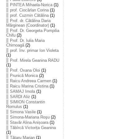
PINTEA Mihaela-Norica
(1)
prof. Ciocârlan Corina
(1)
prof. Cuzmin Cătălina
(1)
Prof. dr. Cătălina Daria
Mărginean (Coordinator)
(1)
Prof. Dr. Georgeta Pompilia
Chifu
(2)
Prof. Dr. Iulia Maria
Chirnoagă
(2)
prof. înv. primar Ion Violeta
(1)
Prof. Mirela Geanina RADU
(1)
Prof. Oxana Oloi
(1)
Prunică Monica
(2)
Raicu Andreea Carmen
(1)
Raicu Marina Cristina
(1)
SAMAJ Imola
(1)
SARDI Aliz
(1)
SIMION Constantin
Romulus
(1)
Simona Vasile
(1)
Simona-Mariana Roşu
(2)
Stavăr Alina Anișoara
(1)
Tăbîrcă Victorița Geanina
(1)
Tătaru Marian
(1)