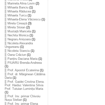
Marinela Alina Lovin
(2)
Mihaela Banciu
(1)
Mihaela Răducea
(1)
Mihaela Turcu
(1)
Mihaela-Elena Vărzescu
(1)
Mirela Cireașă
(3)
Mirela Stoian
(2)
Mustață Maricela
(1)
Nechita Monica
(1)
Negraru Anișoara
(1)
Nicoleta Alexandra
Ungureanu
(1)
Nicoleta Stanciu
(1)
Oana Crăciun
(1)
Panțiru Daciana Maria
(1)
PIUARU Brenda-Andreea
(1)
Prof. Apostol Ecaterina
(1)
Prof. dr. Mărginean Cătălina
Daria
(1)
Prof. Gaidei Cristina Elena.
Prof. Haiduc Valentina Silvia
Prof. Tutuian Luminița Maria
(1)
Prof. înv. primar Chivoiu
Nușa Stelian
(1)
Prof. înv. primar Elena