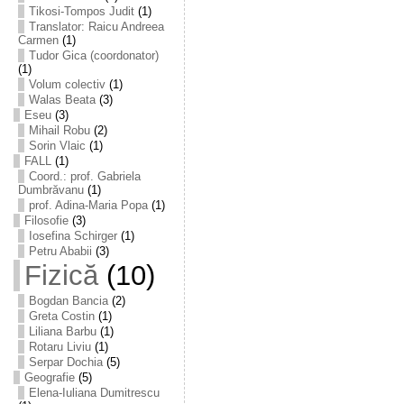
Tikosi-Tompos Judit
(1)
Translator: Raicu Andreea
Carmen
(1)
Tudor Gica (coordonator)
(1)
Volum colectiv
(1)
Walas Beata
(3)
Eseu
(3)
Mihail Robu
(2)
Sorin Vlaic
(1)
FALL
(1)
Coord.: prof. Gabriela
Dumbrăvanu
(1)
prof. Adina-Maria Popa
(1)
Filosofie
(3)
Iosefina Schirger
(1)
Petru Ababii
(3)
Fizică
(10)
Bogdan Bancia
(2)
Greta Costin
(1)
Liliana Barbu
(1)
Rotaru Liviu
(1)
Serpar Dochia
(5)
Geografie
(5)
Elena-Iuliana Dumitrescu