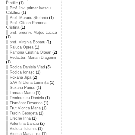
Pintilie
(1)
Prof. înv. primar Ivașcu
Cătălina
(1)
Prof. Murariu Ștefania
(1)
Prof. Oltean Ramona
Cristina
(1)
prof. preuniv. Moțoc Lucica
(1)
prof. Virginia Bobaru
(1)
Raluca Oprea
(1)
Ramona Cristina Oltean
(2)
Redactor: Marian Dragomir
(1)
Rodica Daniela Vlad
(3)
Rodica Ionașc
(1)
Roxana Jipa
(2)
SAVIN Elena Luminița
(1)
Suzana Purice
(1)
Tamara Marcu
(1)
Teodorescu Daniela
(1)
Tismănar Desanca
(1)
Truț Viorica Maria
(1)
Turcin Georgeta
(1)
Ureche Irina
(1)
Valentina Banciu
(2)
Violeta Tulumis
(1)
Viorica Maria Truț
(1)