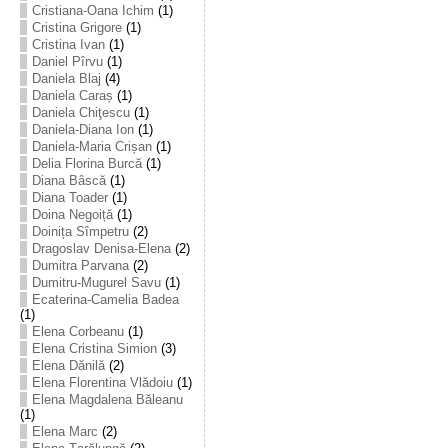
Cristiana-Oana Ichim
(1)
Cristina Grigore
(1)
Cristina Ivan
(1)
Daniel Pîrvu
(1)
Daniela Blaj
(4)
Daniela Caraș
(1)
Daniela Chiţescu
(1)
Daniela-Diana Ion
(1)
Daniela-Maria Crișan
(1)
Delia Florina Burcă
(1)
Diana Bâscă
(1)
Diana Toader
(1)
Doina Negoiță
(1)
Doinița Sîmpetru
(2)
Dragoslav Denisa-Elena
(2)
Dumitra Parvana
(2)
Dumitru-Mugurel Savu
(1)
Ecaterina-Camelia Badea
(1)
Elena Corbeanu
(1)
Elena Cristina Simion
(3)
Elena Dănilă
(2)
Elena Florentina Vlădoiu
(1)
Elena Magdalena Băleanu
(1)
Elena Marc
(2)