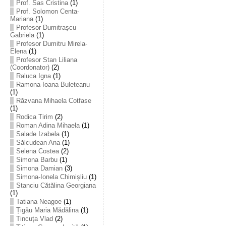
Prof. Sas Cristina
(1)
Prof. Solomon Centa-
Mariana
(1)
Profesor Dumitrașcu
Gabriela
(1)
Profesor Dumitru Mirela-
Elena
(1)
Profesor Stan Liliana
(Coordonator)
(2)
Raluca Igna
(1)
Ramona-Ioana Buleteanu
(1)
Răzvana Mihaela Cotfase
(1)
Rodica Tirim
(2)
Roman Adina Mihaela
(1)
Salade Izabela
(1)
Sălcudean Ana
(1)
Selena Costea
(2)
Simona Barbu
(1)
Simona Damian
(3)
Simona-Ionela Chimișliu
(1)
Stanciu Cătălina Georgiana
(1)
Tatiana Neagoe
(1)
Țigău Maria Mădălina
(1)
Tincuța Vlad
(2)