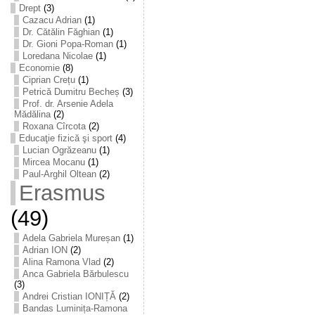
Drept
(3)
Cazacu Adrian
(1)
Dr. Cătălin Făghian
(1)
Dr. Gioni Popa-Roman
(1)
Loredana Nicolae
(1)
Economie
(8)
Ciprian Crețu
(1)
Petrică Dumitru Becheș
(3)
Prof. dr. Arsenie Adela
Mădălina
(2)
Roxana Cîrcota
(2)
Educaţie fizică şi sport
(4)
Lucian Ogrăzeanu
(1)
Mircea Mocanu
(1)
Paul-Arghil Oltean
(2)
Erasmus
(49)
Adela Gabriela Mureșan
(1)
Adrian ION
(2)
Alina Ramona Vlad
(2)
Anca Gabriela Bărbulescu
(3)
Andrei Cristian IONIȚĂ
(2)
Bandas Luminița-Ramona