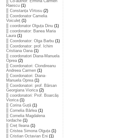
Co-author: Ermina Carmen
Raescu
(1)
Constanța Vîrtosu
(2)
Coordonator Camelia
Voiculeț
(1)
coordonator Olguța Dinu
(1)
coordonator: Banea Maria
Laura
(1)
Coordonator: Olga Barbu
(1)
Coordonator: prof. Ichim
Cristiana Oana
(1)
coordonatori Diana-Manuela
Oprea
(2)
Coordonatori: Clondireanu
Andreea Carmen
(1)
Coordonatori: Diana-
Manuela Oprea
(1)
Coordonatori: prof. Bârsan
Georgiana Viorica
(2)
coordonatori: Prof. Boarcăș
Viorica
(1)
Corina Guță
(1)
Cornelia Bârlea
(1)
Cornelia Magdalena
Iordache
(1)
Creț Ileana
(1)
Cristea Simona Olguța
(1)
Cristian Octavian Eni
(1)