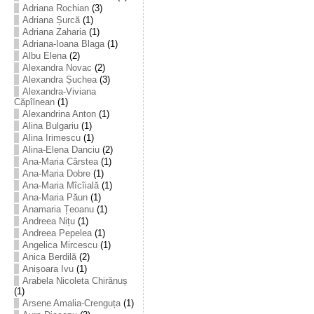
Adriana Rochian
(3)
Adriana Șurcă
(1)
Adriana Zaharia
(1)
Adriana-Ioana Blaga
(1)
Albu Elena
(2)
Alexandra Novac
(2)
Alexandra Șuchea
(3)
Alexandra-Viviana
Căpîlnean
(1)
Alexandrina Anton
(1)
Alina Bulgariu
(1)
Alina Irimescu
(1)
Alina-Elena Danciu
(2)
Ana-Maria Cârstea
(1)
Ana-Maria Dobre
(1)
Ana-Maria Mîcîială
(1)
Ana-Maria Păun
(1)
Anamaria Țeoanu
(1)
Andreea Nițu
(1)
Andreea Pepelea
(1)
Angelica Mircescu
(1)
Anica Berdilă
(2)
Anișoara Ivu
(1)
Arabela Nicoleta Chirănuș
(1)
Arsene Amalia-Crenguța
(1)