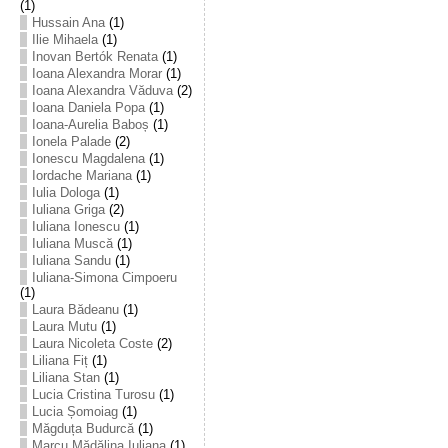
(1)
Hussain Ana
(1)
Ilie Mihaela
(1)
Inovan Bertók Renata
(1)
Ioana Alexandra Morar
(1)
Ioana Alexandra Văduva
(2)
Ioana Daniela Popa
(1)
Ioana-Aurelia Baboș
(1)
Ionela Palade
(2)
Ionescu Magdalena
(1)
Iordache Mariana
(1)
Iulia Dologa
(1)
Iuliana Griga
(2)
Iuliana Ionescu
(1)
Iuliana Muscă
(1)
Iuliana Sandu
(1)
Iuliana-Simona Cimpoeru
(1)
Laura Bădeanu
(1)
Laura Mutu
(1)
Laura Nicoleta Coste
(2)
Liliana Fiț
(1)
Liliana Stan
(1)
Lucia Cristina Turosu
(1)
Lucia Șomoiag
(1)
Măgduța Budurcă
(1)
Marcu Mădălina Iuliana
(1)