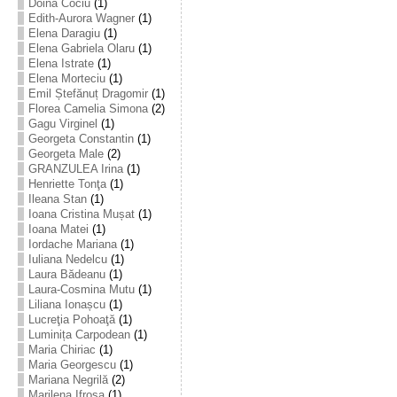
Doina Cociu
(1)
Edith-Aurora Wagner
(1)
Elena Daragiu
(1)
Elena Gabriela Olaru
(1)
Elena Istrate
(1)
Elena Morteciu
(1)
Emil Ștefănuț Dragomir
(1)
Florea Camelia Simona
(2)
Gagu Virginel
(1)
Georgeta Constantin
(1)
Georgeta Male
(2)
GRANZULEA Irina
(1)
Henriette Tonţa
(1)
Ileana Stan
(1)
Ioana Cristina Mușat
(1)
Ioana Matei
(1)
Iordache Mariana
(1)
Iuliana Nedelcu
(1)
Laura Bădeanu
(1)
Laura-Cosmina Mutu
(1)
Liliana Ionașcu
(1)
Lucreţia Pohoaţă
(1)
Luminița Carpodean
(1)
Maria Chiriac
(1)
Maria Georgescu
(1)
Mariana Negrilă
(2)
Marilena Ifrosa
(1)