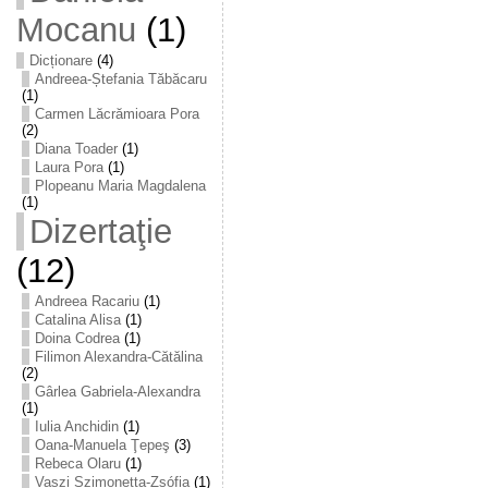
Mocanu
(1)
Dicționare
(4)
Andreea-Ștefania Tăbăcaru
(1)
Carmen Lăcrămioara Pora
(2)
Diana Toader
(1)
Laura Pora
(1)
Plopeanu Maria Magdalena
(1)
Dizertaţie
(12)
Andreea Racariu
(1)
Catalina Alisa
(1)
Doina Codrea
(1)
Filimon Alexandra-Cătălina
(2)
Gârlea Gabriela-Alexandra
(1)
Iulia Anchidin
(1)
Oana-Manuela Ţepeş
(3)
Rebeca Olaru
(1)
Vaszi Szimonetta-Zsófia
(1)