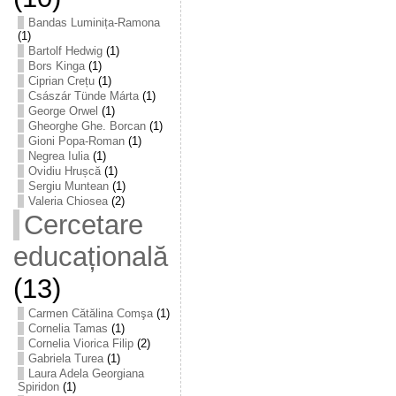
Bandas Luminița-Ramona
(1)
Bartolf Hedwig
(1)
Bors Kinga
(1)
Ciprian Crețu
(1)
Császár Tünde Márta
(1)
George Orwel
(1)
Gheorghe Ghe. Borcan
(1)
Gioni Popa-Roman
(1)
Negrea Iulia
(1)
Ovidiu Hrușcă
(1)
Sergiu Muntean
(1)
Valeria Chiosea
(2)
Cercetare
educațională
(13)
Carmen Cătălina Comşa
(1)
Cornelia Tamas
(1)
Cornelia Viorica Filip
(2)
Gabriela Turea
(1)
Laura Adela Georgiana
Spiridon
(1)