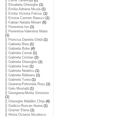
Elena Țarălungă
(2)
Elisabeta Gheorghe
(1)
Emilia Adriana Nicula
(1)
Emilia Victoria Felciuc
(1)
Ermina Carmen Raescu
(1)
Fabian Natalia Miriam
(5)
Florentina Ion
(1)
Florentina-Valentina Matei
(1)
Floricica Daniela Ghiță
(1)
Gabriela Biea
(1)
Gabriela Bobu
(4)
Gabriela Cernat
(1)
Gabriela Cristian
(2)
Gabriela Gheorghiu
(1)
Gabriela Ivan
(1)
Gabriela Nedelcu
(1)
Gabriela Răileanu
(1)
Gabriela Turea
(1)
Geanina-Petronela Roșu
(1)
Gelu Mustață
(1)
Georgiana-Mirela Simionov
(1)
Gheorghe Mădălin Chiţa
(4)
Godiciu-Runcan Ileana
(1)
Gramer Elena
(1)
Hrista Octavia Niculescu