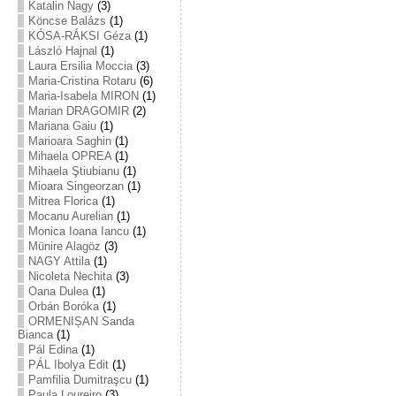
Katalin Nagy
(3)
Köncse Balázs
(1)
KÓSA-RÁKSI Géza
(1)
László Hajnal
(1)
Laura Ersilia Moccia
(3)
Maria-Cristina Rotaru
(6)
Maria-Isabela MIRON
(1)
Marian DRAGOMIR
(2)
Mariana Gaiu
(1)
Marioara Saghin
(1)
Mihaela OPREA
(1)
Mihaela Ştiubianu
(1)
Mioara Singeorzan
(1)
Mitrea Florica
(1)
Mocanu Aurelian
(1)
Monica Ioana Iancu
(1)
Münire Alagöz
(3)
NAGY Attila
(1)
Nicoleta Nechita
(3)
Oana Dulea
(1)
Orbán Boróka
(1)
ORMENIȘAN Sanda
Bianca
(1)
Pál Edina
(1)
PÁL Ibolya Edit
(1)
Pamfilia Dumitraşcu
(1)
Paula Loureiro
(3)