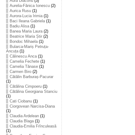
Aura Diaconu
(3)
Aurelia-Fănica Ionescu
(2)
Aurica Rusu
(1)
Aurora-Lucia Irimia
(1)
Baci Ileana Gabriela
(1)
Badiu Alisa
(1)
Banea Maria Laura
(2)
Beatrice Maria Știr
(2)
Bondoc Mihaela
(1)
Bularca-Mariș Petruța-
Ancuța
(1)
Călinescu Anca
(1)
Camelia Fechete
(1)
Camelia Tănase
(1)
Carmen Biro
(2)
Cătălin Barburaș-Pacurar
(1)
Cătălina Cimpoeru
(1)
Cătălina Georgiana Stanciu
(1)
Cati Ciobanu
(1)
Ciorgovean Narcisa-Diana
(1)
Claudia Ardelean
(1)
Claudia Blaga
(1)
Claudia-Emilia Frînculeasă
(1)