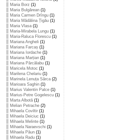
Maria Borz
(1)
Maria Bulgărean
(1)
Maria Carmen Drîngu
(1)
Maria Mădălina Țigău
(1)
Maria Vlasa
(1)
Maria-Mirabela Lungu
(1)
Maria-Raluca Florescu
(1)
Mariana Angheli
(1)
Mariana Farcaș
(1)
Mariana Iordache
(1)
Mariana Marțian
(1)
Mariana Pârcălabu
(1)
Maricela Motoc
(1)
Marilena Chelariu
(1)
Marinela Lenuța Sârca
(2)
Marioara Saghin
(1)
Marius Valentin Palce
(1)
Marius-Petre Gogelescu
(1)
Marta Albotă
(1)
Melian Petrache
(2)
Mihaela Coviltir
(1)
Mihaela Deiciuc
(1)
Mihaela Melinte
(1)
Mihaela Naraevschi
(1)
Mihaela Păun
(1)
Mihaela Radu
(1)