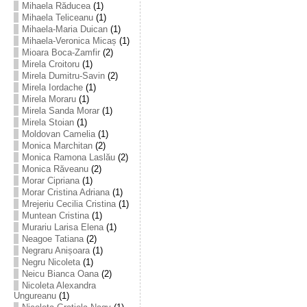
Mihaela Răducea
(1)
Mihaela Teliceanu
(1)
Mihaela-Maria Duican
(1)
Mihaela-Veronica Micaș
(1)
Mioara Boca-Zamfir
(2)
Mirela Croitoru
(1)
Mirela Dumitru-Savin
(2)
Mirela Iordache
(1)
Mirela Moraru
(1)
Mirela Sanda Morar
(1)
Mirela Stoian
(1)
Moldovan Camelia
(1)
Monica Marchitan
(2)
Monica Ramona Laslău
(2)
Monica Răveanu
(2)
Morar Cipriana
(1)
Morar Cristina Adriana
(1)
Mrejeriu Cecilia Cristina
(1)
Muntean Cristina
(1)
Murariu Larisa Elena
(1)
Neagoe Tatiana
(2)
Negraru Anișoara
(1)
Negru Nicoleta
(1)
Neicu Bianca Oana
(2)
Nicoleta Alexandra
Ungureanu
(1)