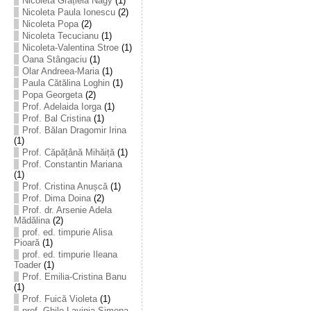
Nicoleta Grațiela Nagy
(1)
Nicoleta Paula Ionescu
(2)
Nicoleta Popa
(2)
Nicoleta Tecucianu
(1)
Nicoleta-Valentina Stroe
(1)
Oana Stângaciu
(1)
Olar Andreea-Maria
(1)
Paula Cătălina Loghin
(1)
Popa Georgeta
(2)
Prof. Adelaida Iorga
(1)
Prof. Bal Cristina
(1)
Prof. Bălan Dragomir Irina
(1)
Prof. Căpățână Mihăiță
(1)
Prof. Constantin Mariana
(1)
Prof. Cristina Anușcă
(1)
Prof. Dima Doina
(2)
Prof. dr. Arsenie Adela
Mădălina
(2)
prof. ed. timpurie Alisa
Pioară
(1)
prof. ed. timpurie Ileana
Toader
(1)
Prof. Emilia-Cristina Banu
(1)
Prof. Fuică Violeta
(1)
prof. Ghile Lavinia-Simona