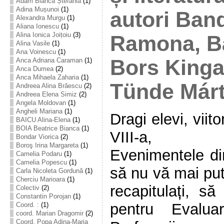
Adam Bianca Ștefania
(1)
Adina Mușunoi
(1)
autori Ban
Alexandra Murgu
(1)
Aliana Ionescu
(1)
Alina Ionica Joițoiu
(3)
Ramona, Ba
Alina Vasile
(1)
Ana Voinescu
(1)
Bors Kinga
Anca Adriana Caraman
(1)
Anca Dumea
(2)
Anca Mihaela Zaharia
(1)
Tünde Már
Andreea Alina Brăescu
(2)
Andreea Elena Simiz
(2)
Angela Moldovan
(1)
Angheli Mariana
(1)
Dragi elevi, viito
BAICU Alina-Elena
(1)
BOIA Beatrice Bianca
(1)
VIII-a,
Bondar Viorica
(2)
Boroş Irina Margareta
(1)
Evenimentele din
Camelia Podaru
(1)
Camelia Popescu
(1)
să nu vă mai pute
Carla Nicoleta Gordună
(1)
Cherciu Marioara
(1)
recapitulați, să
Colectiv
(2)
Constantin Porojan
(1)
pentru Evalua
Coord. :
(1)
coord. Marian Dragomir
(2)
Coord. Popa Adina-Maria