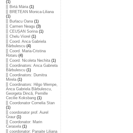
(1)
Birtá Mária
(1)
BRETEAN Monica-Liliana
(1)
Burlacu Oana
(1)
Carmen Neagu
(3)
CEUȘAN Sorina
(1)
Chelu Viorel
(1)
Coord. Anca Gabriela
Bărbulescu
(4)
Coord. Maria-Cristina
Rotaru
(4)
Coord. Nicoleta Nechita
(1)
Coordinators: Anca Gabriela
Bărbulescu
(1)
Coordinators: Dumitra
Mirela
(1)
Coordinators: Hilgo Wempe,
Anca Gabriela Bărbulescu,
Georgeta Dincă, Pernille
Cecilie Koksbang
(1)
Coordonator Cornelia Stan
(1)
coordonator prof. Aurel
Graur
(1)
Coordonator: Marin
Cerasela
(1)
coordonator: Panaite Liliana