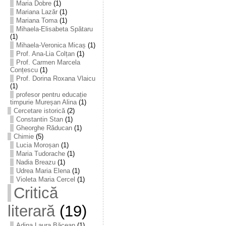
Maria Dobre
(1)
Mariana Lazăr
(1)
Mariana Toma
(1)
Mihaela-Elisabeta Spătaru
(1)
Mihaela-Veronica Micaș
(1)
Prof. Ana-Lia Colțan
(1)
Prof. Carmen Marcela
Conțescu
(1)
Prof. Dorina Roxana Vlaicu
(1)
profesor pentru educație
timpurie Mureșan Alina
(1)
Cercetare istorică
(2)
Constantin Stan
(1)
Gheorghe Răducan
(1)
Chimie
(5)
Lucia Moroșan
(1)
Maria Tudorache
(1)
Nadia Breazu
(1)
Udrea Maria Elena
(1)
Violeta Maria Cercel
(1)
Critică
literară
(19)
Adina Laura Băcean
(1)