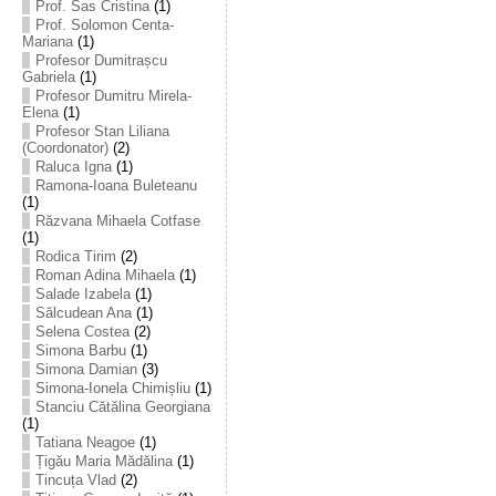
Prof. Sas Cristina
(1)
Prof. Solomon Centa-
Mariana
(1)
Profesor Dumitrașcu
Gabriela
(1)
Profesor Dumitru Mirela-
Elena
(1)
Profesor Stan Liliana
(Coordonator)
(2)
Raluca Igna
(1)
Ramona-Ioana Buleteanu
(1)
Răzvana Mihaela Cotfase
(1)
Rodica Tirim
(2)
Roman Adina Mihaela
(1)
Salade Izabela
(1)
Sălcudean Ana
(1)
Selena Costea
(2)
Simona Barbu
(1)
Simona Damian
(3)
Simona-Ionela Chimișliu
(1)
Stanciu Cătălina Georgiana
(1)
Tatiana Neagoe
(1)
Țigău Maria Mădălina
(1)
Tincuța Vlad
(2)