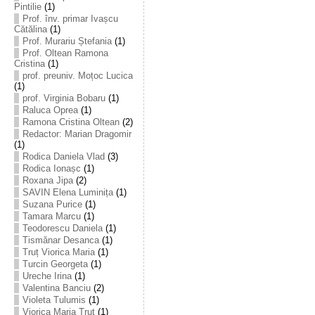
Pintilie
(1)
Prof. înv. primar Ivașcu
Cătălina
(1)
Prof. Murariu Ștefania
(1)
Prof. Oltean Ramona
Cristina
(1)
prof. preuniv. Moțoc Lucica
(1)
prof. Virginia Bobaru
(1)
Raluca Oprea
(1)
Ramona Cristina Oltean
(2)
Redactor: Marian Dragomir
(1)
Rodica Daniela Vlad
(3)
Rodica Ionașc
(1)
Roxana Jipa
(2)
SAVIN Elena Luminița
(1)
Suzana Purice
(1)
Tamara Marcu
(1)
Teodorescu Daniela
(1)
Tismănar Desanca
(1)
Truț Viorica Maria
(1)
Turcin Georgeta
(1)
Ureche Irina
(1)
Valentina Banciu
(2)
Violeta Tulumis
(1)
Viorica Maria Truț
(1)