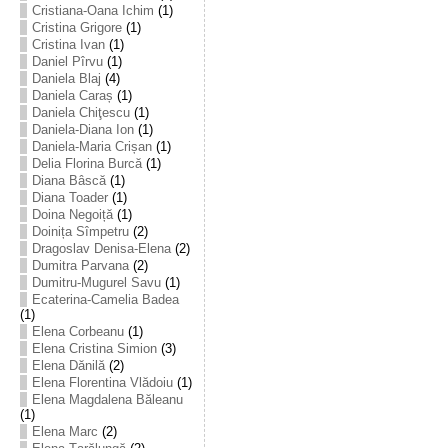
Cristiana-Oana Ichim
(1)
Cristina Grigore
(1)
Cristina Ivan
(1)
Daniel Pîrvu
(1)
Daniela Blaj
(4)
Daniela Caraș
(1)
Daniela Chiţescu
(1)
Daniela-Diana Ion
(1)
Daniela-Maria Crișan
(1)
Delia Florina Burcă
(1)
Diana Bâscă
(1)
Diana Toader
(1)
Doina Negoiță
(1)
Doinița Sîmpetru
(2)
Dragoslav Denisa-Elena
(2)
Dumitra Parvana
(2)
Dumitru-Mugurel Savu
(1)
Ecaterina-Camelia Badea
(1)
Elena Corbeanu
(1)
Elena Cristina Simion
(3)
Elena Dănilă
(2)
Elena Florentina Vlădoiu
(1)
Elena Magdalena Băleanu
(1)
Elena Marc
(2)