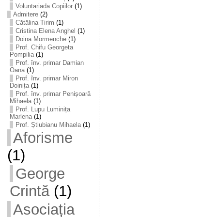
Voluntariada Copiilor
(1)
Admitere
(2)
Cătălina Tirim
(1)
Cristina Elena Anghel
(1)
Doina Mormenche
(1)
Prof. Chifu Georgeta
Pompilia
(1)
Prof. înv. primar Damian
Oana
(1)
Prof. înv. primar Miron
Doinița
(1)
Prof. înv. primar Penișoară
Mihaela
(1)
Prof. Lupu Luminița
Marlena
(1)
Prof. Știubianu Mihaela
(1)
Aforisme
(1)
George
Crintă
(1)
Asociația