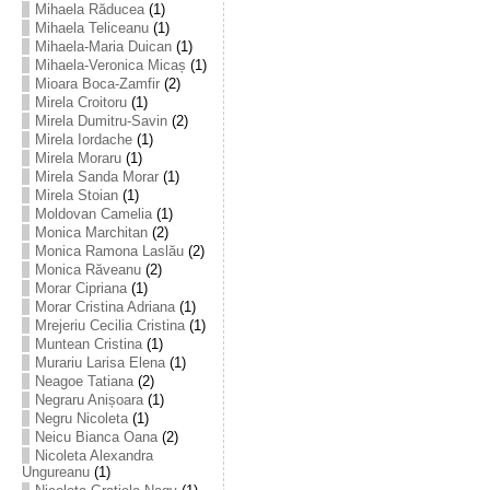
Mihaela Răducea
(1)
Mihaela Teliceanu
(1)
Mihaela-Maria Duican
(1)
Mihaela-Veronica Micaș
(1)
Mioara Boca-Zamfir
(2)
Mirela Croitoru
(1)
Mirela Dumitru-Savin
(2)
Mirela Iordache
(1)
Mirela Moraru
(1)
Mirela Sanda Morar
(1)
Mirela Stoian
(1)
Moldovan Camelia
(1)
Monica Marchitan
(2)
Monica Ramona Laslău
(2)
Monica Răveanu
(2)
Morar Cipriana
(1)
Morar Cristina Adriana
(1)
Mrejeriu Cecilia Cristina
(1)
Muntean Cristina
(1)
Murariu Larisa Elena
(1)
Neagoe Tatiana
(2)
Negraru Anișoara
(1)
Negru Nicoleta
(1)
Neicu Bianca Oana
(2)
Nicoleta Alexandra
Ungureanu
(1)