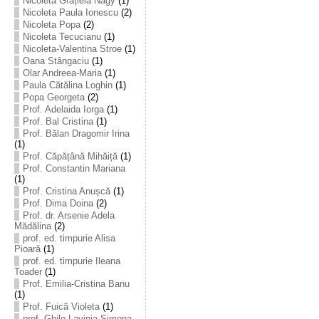
Nicoleta Grațiela Nagy
(1)
Nicoleta Paula Ionescu
(2)
Nicoleta Popa
(2)
Nicoleta Tecucianu
(1)
Nicoleta-Valentina Stroe
(1)
Oana Stângaciu
(1)
Olar Andreea-Maria
(1)
Paula Cătălina Loghin
(1)
Popa Georgeta
(2)
Prof. Adelaida Iorga
(1)
Prof. Bal Cristina
(1)
Prof. Bălan Dragomir Irina
(1)
Prof. Căpățână Mihăiță
(1)
Prof. Constantin Mariana
(1)
Prof. Cristina Anușcă
(1)
Prof. Dima Doina
(2)
Prof. dr. Arsenie Adela
Mădălina
(2)
prof. ed. timpurie Alisa
Pioară
(1)
prof. ed. timpurie Ileana
Toader
(1)
Prof. Emilia-Cristina Banu
(1)
Prof. Fuică Violeta
(1)
prof. Ghile Lavinia-Simona