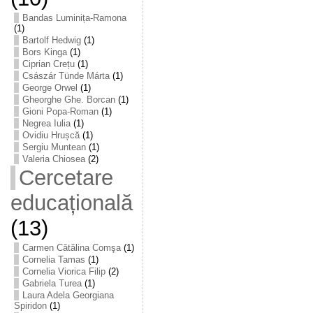
Bandas Luminița-Ramona
(1)
Bartolf Hedwig
(1)
Bors Kinga
(1)
Ciprian Crețu
(1)
Császár Tünde Márta
(1)
George Orwel
(1)
Gheorghe Ghe. Borcan
(1)
Gioni Popa-Roman
(1)
Negrea Iulia
(1)
Ovidiu Hrușcă
(1)
Sergiu Muntean
(1)
Valeria Chiosea
(2)
Cercetare
educațională
(13)
Carmen Cătălina Comşa
(1)
Cornelia Tamas
(1)
Cornelia Viorica Filip
(2)
Gabriela Turea
(1)
Laura Adela Georgiana
Spiridon
(1)