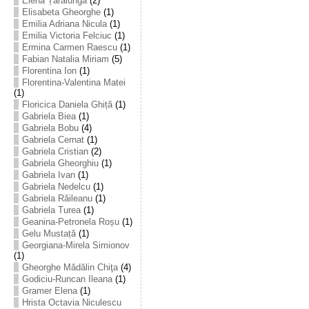
Elena Țarălungă
(2)
Elisabeta Gheorghe
(1)
Emilia Adriana Nicula
(1)
Emilia Victoria Felciuc
(1)
Ermina Carmen Raescu
(1)
Fabian Natalia Miriam
(5)
Florentina Ion
(1)
Florentina-Valentina Matei
(1)
Floricica Daniela Ghiță
(1)
Gabriela Biea
(1)
Gabriela Bobu
(4)
Gabriela Cernat
(1)
Gabriela Cristian
(2)
Gabriela Gheorghiu
(1)
Gabriela Ivan
(1)
Gabriela Nedelcu
(1)
Gabriela Răileanu
(1)
Gabriela Turea
(1)
Geanina-Petronela Roșu
(1)
Gelu Mustață
(1)
Georgiana-Mirela Simionov
(1)
Gheorghe Mădălin Chiţa
(4)
Godiciu-Runcan Ileana
(1)
Gramer Elena
(1)
Hrista Octavia Niculescu