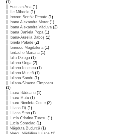
(1)
Hussain Ana
(1)
Ilie Mihaela
(1)
Inovan Bertók Renata
(1)
Ioana Alexandra Morar
(1)
Ioana Alexandra Văduva
(2)
Ioana Daniela Popa
(1)
Ioana-Aurelia Baboș
(1)
Ionela Palade
(2)
Ionescu Magdalena
(1)
Iordache Mariana
(1)
Iulia Dologa
(1)
Iuliana Griga
(2)
Iuliana Ionescu
(1)
Iuliana Muscă
(1)
Iuliana Sandu
(1)
Iuliana-Simona Cimpoeru
(1)
Laura Bădeanu
(1)
Laura Mutu
(1)
Laura Nicoleta Coste
(2)
Liliana Fiț
(1)
Liliana Stan
(1)
Lucia Cristina Turosu
(1)
Lucia Șomoiag
(1)
Măgduța Budurcă
(1)
Marcu Mădălina Iuliana
(1)