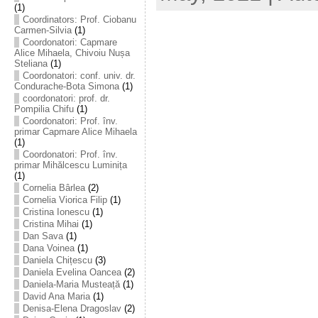
(1)
Coordinators: Prof. Ciobanu
Carmen-Silvia
(1)
Coordonatori: Capmare
Alice Mihaela, Chivoiu Nușa
Steliana
(1)
Coordonatori: conf. univ. dr.
Condurache-Bota Simona
(1)
coordonatori: prof. dr.
Pompilia Chifu
(1)
Coordonatori: Prof. înv.
primar Capmare Alice Mihaela
(1)
Coordonatori: Prof. înv.
primar Mihălcescu Luminița
(1)
Cornelia Bârlea
(2)
Cornelia Viorica Filip
(1)
Cristina Ionescu
(1)
Cristina Mihai
(1)
Dan Sava
(1)
Dana Voinea
(1)
Daniela Chițescu
(3)
Daniela Evelina Oancea
(2)
Daniela-Maria Musteață
(1)
David Ana Maria
(1)
Denisa-Elena Dragoslav
(2)