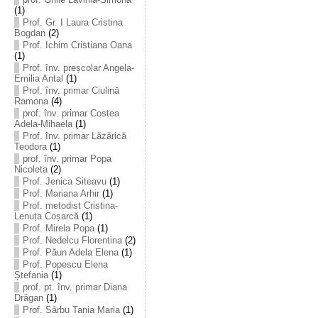
(1)
Prof. Gr. I Laura Cristina
Bogdan
(2)
Prof. Ichim Cristiana Oana
(1)
Prof. înv. preșcolar Angela-
Emilia Antal
(1)
Prof. înv. primar Ciulină
Ramona
(4)
prof. înv. primar Costea
Adela-Mihaela
(1)
Prof. înv. primar Lăzărică
Teodora
(1)
prof. înv. primar Popa
Nicoleta
(2)
Prof. Jenica Siteavu
(1)
Prof. Mariana Arhir
(1)
Prof. metodist Cristina-
Lenuța Coșarcă
(1)
Prof. Mirela Popa
(1)
Prof. Nedelcu Florentina
(2)
Prof. Păun Adela Elena
(1)
Prof. Popescu Elena
Ștefania
(1)
prof. pt. înv. primar Diana
Drăgan
(1)
Prof. Sârbu Tania Maria
(1)