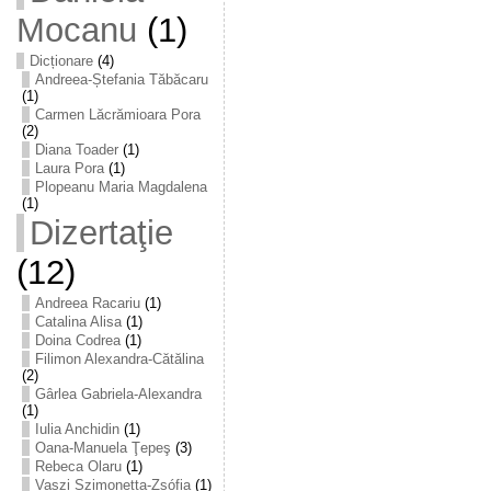
Mocanu
(1)
Dicționare
(4)
Andreea-Ștefania Tăbăcaru
(1)
Carmen Lăcrămioara Pora
(2)
Diana Toader
(1)
Laura Pora
(1)
Plopeanu Maria Magdalena
(1)
Dizertaţie
(12)
Andreea Racariu
(1)
Catalina Alisa
(1)
Doina Codrea
(1)
Filimon Alexandra-Cătălina
(2)
Gârlea Gabriela-Alexandra
(1)
Iulia Anchidin
(1)
Oana-Manuela Ţepeş
(3)
Rebeca Olaru
(1)
Vaszi Szimonetta-Zsófia
(1)