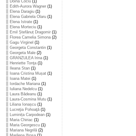
Doina Cociu
(1)
Edith-Aurora Wagner
(1)
Elena Daragiu
(1)
Elena Gabriela Olaru
(1)
Elena Istrate
(1)
Elena Morteciu
(1)
Emil Ștefănuț Dragomir
(1)
Florea Camelia Simona
(2)
Gagu Virginel
(1)
Georgeta Constantin
(1)
Georgeta Male
(2)
GRANZULEA Irina
(1)
Henriette Tonţa
(1)
Ileana Stan
(1)
Ioana Cristina Mușat
(1)
Ioana Matei
(1)
Iordache Mariana
(1)
Iuliana Nedelcu
(1)
Laura Bădeanu
(1)
Laura-Cosmina Mutu
(1)
Liliana Ionașcu
(1)
Lucreţia Pohoaţă
(1)
Luminița Carpodean
(1)
Maria Chiriac
(1)
Maria Georgescu
(1)
Mariana Negrilă
(2)
Marilena Ifrosa
(1)