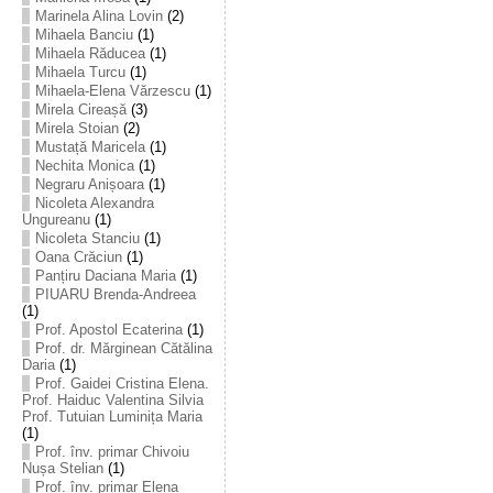
Marinela Alina Lovin
(2)
Mihaela Banciu
(1)
Mihaela Răducea
(1)
Mihaela Turcu
(1)
Mihaela-Elena Vărzescu
(1)
Mirela Cireașă
(3)
Mirela Stoian
(2)
Mustață Maricela
(1)
Nechita Monica
(1)
Negraru Anișoara
(1)
Nicoleta Alexandra
Ungureanu
(1)
Nicoleta Stanciu
(1)
Oana Crăciun
(1)
Panțiru Daciana Maria
(1)
PIUARU Brenda-Andreea
(1)
Prof. Apostol Ecaterina
(1)
Prof. dr. Mărginean Cătălina
Daria
(1)
Prof. Gaidei Cristina Elena.
Prof. Haiduc Valentina Silvia
Prof. Tutuian Luminița Maria
(1)
Prof. înv. primar Chivoiu
Nușa Stelian
(1)
Prof. înv. primar Elena