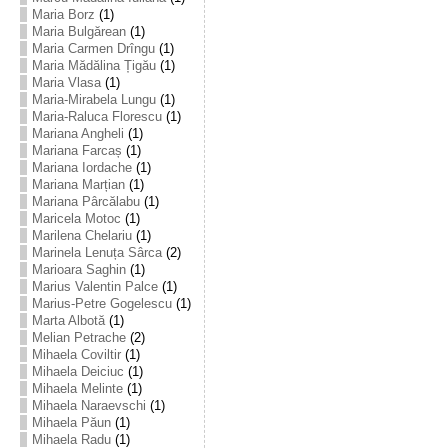
Maria Borz
(1)
Maria Bulgărean
(1)
Maria Carmen Drîngu
(1)
Maria Mădălina Țigău
(1)
Maria Vlasa
(1)
Maria-Mirabela Lungu
(1)
Maria-Raluca Florescu
(1)
Mariana Angheli
(1)
Mariana Farcaș
(1)
Mariana Iordache
(1)
Mariana Marțian
(1)
Mariana Pârcălabu
(1)
Maricela Motoc
(1)
Marilena Chelariu
(1)
Marinela Lenuța Sârca
(2)
Marioara Saghin
(1)
Marius Valentin Palce
(1)
Marius-Petre Gogelescu
(1)
Marta Albotă
(1)
Melian Petrache
(2)
Mihaela Coviltir
(1)
Mihaela Deiciuc
(1)
Mihaela Melinte
(1)
Mihaela Naraevschi
(1)
Mihaela Păun
(1)
Mihaela Radu
(1)