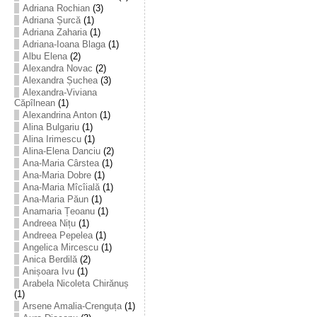
Adriana Rochian
(3)
Adriana Șurcă
(1)
Adriana Zaharia
(1)
Adriana-Ioana Blaga
(1)
Albu Elena
(2)
Alexandra Novac
(2)
Alexandra Șuchea
(3)
Alexandra-Viviana
Căpîlnean
(1)
Alexandrina Anton
(1)
Alina Bulgariu
(1)
Alina Irimescu
(1)
Alina-Elena Danciu
(2)
Ana-Maria Cârstea
(1)
Ana-Maria Dobre
(1)
Ana-Maria Mîcîială
(1)
Ana-Maria Păun
(1)
Anamaria Țeoanu
(1)
Andreea Nițu
(1)
Andreea Pepelea
(1)
Angelica Mircescu
(1)
Anica Berdilă
(2)
Anișoara Ivu
(1)
Arabela Nicoleta Chirănuș
(1)
Arsene Amalia-Crenguța
(1)