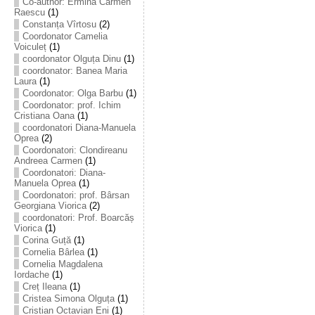
Co-author: Ermina Carmen
Raescu
(1)
Constanța Vîrtosu
(2)
Coordonator Camelia
Voiculeț
(1)
coordonator Olguța Dinu
(1)
coordonator: Banea Maria
Laura
(1)
Coordonator: Olga Barbu
(1)
Coordonator: prof. Ichim
Cristiana Oana
(1)
coordonatori Diana-Manuela
Oprea
(2)
Coordonatori: Clondireanu
Andreea Carmen
(1)
Coordonatori: Diana-
Manuela Oprea
(1)
Coordonatori: prof. Bârsan
Georgiana Viorica
(2)
coordonatori: Prof. Boarcăș
Viorica
(1)
Corina Guță
(1)
Cornelia Bârlea
(1)
Cornelia Magdalena
Iordache
(1)
Creț Ileana
(1)
Cristea Simona Olguța
(1)
Cristian Octavian Eni
(1)