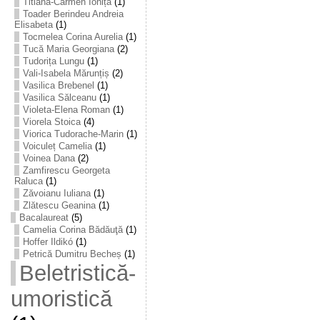
Titiana-Carmen Ioniță
(1)
Toader Berindeu Andreia
Elisabeta
(1)
Tocmelea Corina Aurelia
(1)
Tucă Maria Georgiana
(2)
Tudorița Lungu
(1)
Vali-Isabela Mărunțiș
(2)
Vasilica Brebenel
(1)
Vasilica Sălceanu
(1)
Violeta-Elena Roman
(1)
Viorela Stoica
(4)
Viorica Tudorache-Marin
(1)
Voiculeț Camelia
(1)
Voinea Dana
(2)
Zamfirescu Georgeta
Raluca
(1)
Zăvoianu Iuliana
(1)
Zlătescu Geanina
(1)
Bacalaureat
(5)
Camelia Corina Bădăuţă
(1)
Hoffer Ildikó
(1)
Petrică Dumitru Becheș
(1)
Beletristică-
umoristică