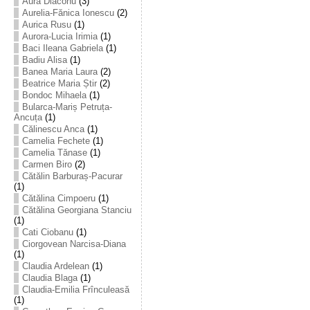
Aura Diaconu
(3)
Aurelia-Fănica Ionescu
(2)
Aurica Rusu
(1)
Aurora-Lucia Irimia
(1)
Baci Ileana Gabriela
(1)
Badiu Alisa
(1)
Banea Maria Laura
(2)
Beatrice Maria Știr
(2)
Bondoc Mihaela
(1)
Bularca-Mariș Petruța-
Ancuța
(1)
Călinescu Anca
(1)
Camelia Fechete
(1)
Camelia Tănase
(1)
Carmen Biro
(2)
Cătălin Barburaș-Pacurar
(1)
Cătălina Cimpoeru
(1)
Cătălina Georgiana Stanciu
(1)
Cati Ciobanu
(1)
Ciorgovean Narcisa-Diana
(1)
Claudia Ardelean
(1)
Claudia Blaga
(1)
Claudia-Emilia Frînculeasă
(1)