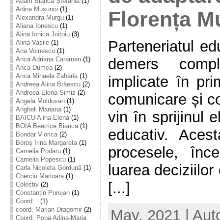
Adam Bianca Ștefania
(1)
Adina Mușunoi
(1)
Florența M
Alexandra Murgu
(1)
Aliana Ionescu
(1)
Alina Ionica Joițoiu
(3)
Parteneriatul ed
Alina Vasile
(1)
Ana Voinescu
(1)
demers comp
Anca Adriana Caraman
(1)
Anca Dumea
(2)
Anca Mihaela Zaharia
(1)
implicate în pr
Andreea Alina Brăescu
(2)
Andreea Elena Simiz
(2)
comunicare și co
Angela Moldovan
(1)
Angheli Mariana
(1)
vin în sprijinul 
BAICU Alina-Elena
(1)
BOIA Beatrice Bianca
(1)
educativ. Aces
Bondar Viorica
(2)
Boroş Irina Margareta
(1)
procesele, înc
Camelia Podaru
(1)
Camelia Popescu
(1)
luarea deciziilo
Carla Nicoleta Gordună
(1)
Cherciu Marioara
(1)
[...]
Colectiv
(2)
Constantin Porojan
(1)
Coord. :
(1)
coord. Marian Dragomir
(2)
May, 2021 | Aut
Coord. Popa Adina-Maria