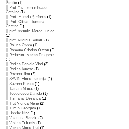
Pintilie
(1)
Prof. înv. primar Ivașcu
Cătălina
(1)
Prof. Murariu Ștefania
(1)
Prof. Oltean Ramona
Cristina
(1)
prof. preuniv. Moțoc Lucica
(1)
prof. Virginia Bobaru
(1)
Raluca Oprea
(1)
Ramona Cristina Oltean
(2)
Redactor: Marian Dragomir
(1)
Rodica Daniela Vlad
(3)
Rodica Ionașc
(1)
Roxana Jipa
(2)
SAVIN Elena Luminița
(1)
Suzana Purice
(1)
Tamara Marcu
(1)
Teodorescu Daniela
(1)
Tismănar Desanca
(1)
Truț Viorica Maria
(1)
Turcin Georgeta
(1)
Ureche Irina
(1)
Valentina Banciu
(2)
Violeta Tulumis
(1)
Viorica Maria Truț
(1)