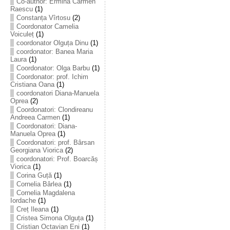
Co-author: Ermina Carmen
Raescu
(1)
Constanța Vîrtosu
(2)
Coordonator Camelia
Voiculeț
(1)
coordonator Olguța Dinu
(1)
coordonator: Banea Maria
Laura
(1)
Coordonator: Olga Barbu
(1)
Coordonator: prof. Ichim
Cristiana Oana
(1)
coordonatori Diana-Manuela
Oprea
(2)
Coordonatori: Clondireanu
Andreea Carmen
(1)
Coordonatori: Diana-
Manuela Oprea
(1)
Coordonatori: prof. Bârsan
Georgiana Viorica
(2)
coordonatori: Prof. Boarcăș
Viorica
(1)
Corina Guță
(1)
Cornelia Bârlea
(1)
Cornelia Magdalena
Iordache
(1)
Creț Ileana
(1)
Cristea Simona Olguța
(1)
Cristian Octavian Eni
(1)