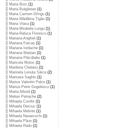
Maria Borz
(1)
Maria Bulgărean
(1)
Maria Carmen Drîngu
(1)
Maria Mădălina Țigău
(1)
Maria Vlasa
(1)
Maria-Mirabela Lungu
(1)
Maria-Raluca Florescu
(1)
Mariana Angheli
(1)
Mariana Farcaș
(1)
Mariana Iordache
(1)
Mariana Marțian
(1)
Mariana Pârcălabu
(1)
Maricela Motoc
(1)
Marilena Chelariu
(1)
Marinela Lenuța Sârca
(2)
Marioara Saghin
(1)
Marius Valentin Palce
(1)
Marius-Petre Gogelescu
(1)
Marta Albotă
(1)
Melian Petrache
(2)
Mihaela Coviltir
(1)
Mihaela Deiciuc
(1)
Mihaela Melinte
(1)
Mihaela Naraevschi
(1)
Mihaela Păun
(1)
Mihaela Radu
(1)