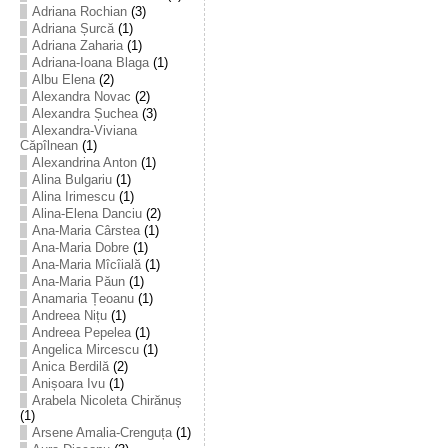
Adriana Rochian
(3)
Adriana Șurcă
(1)
Adriana Zaharia
(1)
Adriana-Ioana Blaga
(1)
Albu Elena
(2)
Alexandra Novac
(2)
Alexandra Șuchea
(3)
Alexandra-Viviana
Căpîlnean
(1)
Alexandrina Anton
(1)
Alina Bulgariu
(1)
Alina Irimescu
(1)
Alina-Elena Danciu
(2)
Ana-Maria Cârstea
(1)
Ana-Maria Dobre
(1)
Ana-Maria Mîcîială
(1)
Ana-Maria Păun
(1)
Anamaria Țeoanu
(1)
Andreea Nițu
(1)
Andreea Pepelea
(1)
Angelica Mircescu
(1)
Anica Berdilă
(2)
Anișoara Ivu
(1)
Arabela Nicoleta Chirănuș
(1)
Arsene Amalia-Crenguța
(1)