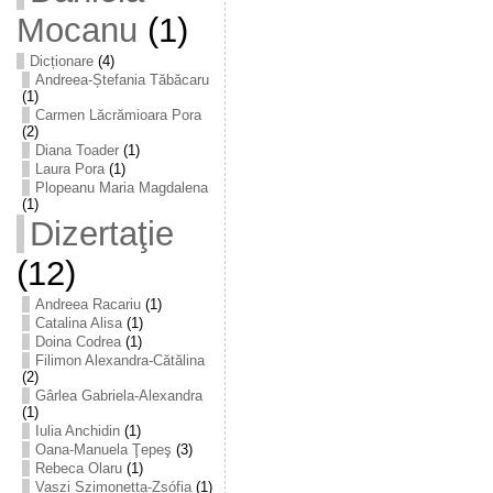
Mocanu
(1)
Dicționare
(4)
Andreea-Ștefania Tăbăcaru
(1)
Carmen Lăcrămioara Pora
(2)
Diana Toader
(1)
Laura Pora
(1)
Plopeanu Maria Magdalena
(1)
Dizertaţie
(12)
Andreea Racariu
(1)
Catalina Alisa
(1)
Doina Codrea
(1)
Filimon Alexandra-Cătălina
(2)
Gârlea Gabriela-Alexandra
(1)
Iulia Anchidin
(1)
Oana-Manuela Ţepeş
(3)
Rebeca Olaru
(1)
Vaszi Szimonetta-Zsófia
(1)