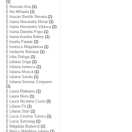
(1)
Hussain Ana
(1)
Ilie Mihaela
(1)
Inovan Bertók Renata
(1)
Ioana Alexandra Morar
(1)
Ioana Alexandra Văduva
(2)
Ioana Daniela Popa
(1)
Ioana-Aurelia Baboș
(1)
Ionela Palade
(2)
Ionescu Magdalena
(1)
Iordache Mariana
(1)
Iulia Dologa
(1)
Iuliana Griga
(2)
Iuliana Ionescu
(1)
Iuliana Muscă
(1)
Iuliana Sandu
(1)
Iuliana-Simona Cimpoeru
(1)
Laura Bădeanu
(1)
Laura Mutu
(1)
Laura Nicoleta Coste
(2)
Liliana Fiț
(1)
Liliana Stan
(1)
Lucia Cristina Turosu
(1)
Lucia Șomoiag
(1)
Măgduța Budurcă
(1)
Marcu Mădălina Iuliana
(1)