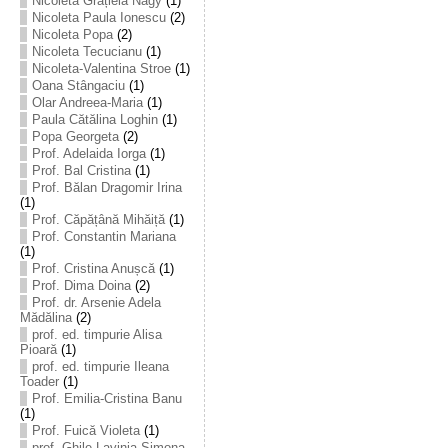
Nicoleta Grațiela Nagy
(1)
Nicoleta Paula Ionescu
(2)
Nicoleta Popa
(2)
Nicoleta Tecucianu
(1)
Nicoleta-Valentina Stroe
(1)
Oana Stângaciu
(1)
Olar Andreea-Maria
(1)
Paula Cătălina Loghin
(1)
Popa Georgeta
(2)
Prof. Adelaida Iorga
(1)
Prof. Bal Cristina
(1)
Prof. Bălan Dragomir Irina
(1)
Prof. Căpățână Mihăiță
(1)
Prof. Constantin Mariana
(1)
Prof. Cristina Anușcă
(1)
Prof. Dima Doina
(2)
Prof. dr. Arsenie Adela
Mădălina
(2)
prof. ed. timpurie Alisa
Pioară
(1)
prof. ed. timpurie Ileana
Toader
(1)
Prof. Emilia-Cristina Banu
(1)
Prof. Fuică Violeta
(1)
prof. Ghile Lavinia-Simona