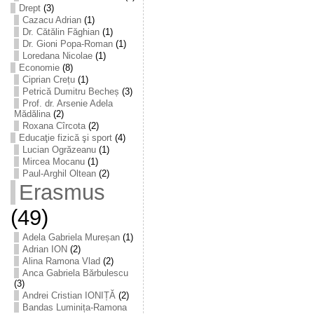
Drept
(3)
Cazacu Adrian
(1)
Dr. Cătălin Făghian
(1)
Dr. Gioni Popa-Roman
(1)
Loredana Nicolae
(1)
Economie
(8)
Ciprian Crețu
(1)
Petrică Dumitru Becheș
(3)
Prof. dr. Arsenie Adela
Mădălina
(2)
Roxana Cîrcota
(2)
Educaţie fizică şi sport
(4)
Lucian Ogrăzeanu
(1)
Mircea Mocanu
(1)
Paul-Arghil Oltean
(2)
Erasmus
(49)
Adela Gabriela Mureșan
(1)
Adrian ION
(2)
Alina Ramona Vlad
(2)
Anca Gabriela Bărbulescu
(3)
Andrei Cristian IONIȚĂ
(2)
Bandas Luminița-Ramona