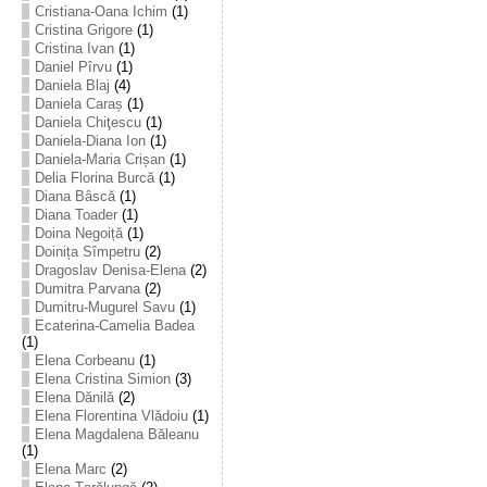
Cristiana-Oana Ichim
(1)
Cristina Grigore
(1)
Cristina Ivan
(1)
Daniel Pîrvu
(1)
Daniela Blaj
(4)
Daniela Caraș
(1)
Daniela Chiţescu
(1)
Daniela-Diana Ion
(1)
Daniela-Maria Crișan
(1)
Delia Florina Burcă
(1)
Diana Bâscă
(1)
Diana Toader
(1)
Doina Negoiță
(1)
Doinița Sîmpetru
(2)
Dragoslav Denisa-Elena
(2)
Dumitra Parvana
(2)
Dumitru-Mugurel Savu
(1)
Ecaterina-Camelia Badea
(1)
Elena Corbeanu
(1)
Elena Cristina Simion
(3)
Elena Dănilă
(2)
Elena Florentina Vlădoiu
(1)
Elena Magdalena Băleanu
(1)
Elena Marc
(2)