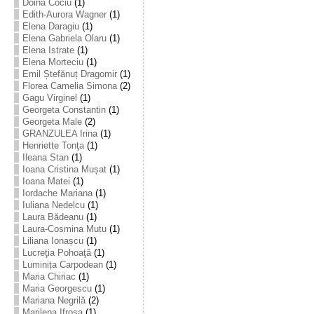
Doina Cociu
(1)
Edith-Aurora Wagner
(1)
Elena Daragiu
(1)
Elena Gabriela Olaru
(1)
Elena Istrate
(1)
Elena Morteciu
(1)
Emil Ștefănuț Dragomir
(1)
Florea Camelia Simona
(2)
Gagu Virginel
(1)
Georgeta Constantin
(1)
Georgeta Male
(2)
GRANZULEA Irina
(1)
Henriette Tonţa
(1)
Ileana Stan
(1)
Ioana Cristina Mușat
(1)
Ioana Matei
(1)
Iordache Mariana
(1)
Iuliana Nedelcu
(1)
Laura Bădeanu
(1)
Laura-Cosmina Mutu
(1)
Liliana Ionașcu
(1)
Lucreţia Pohoaţă
(1)
Luminița Carpodean
(1)
Maria Chiriac
(1)
Maria Georgescu
(1)
Mariana Negrilă
(2)
Marilena Ifrosa
(1)