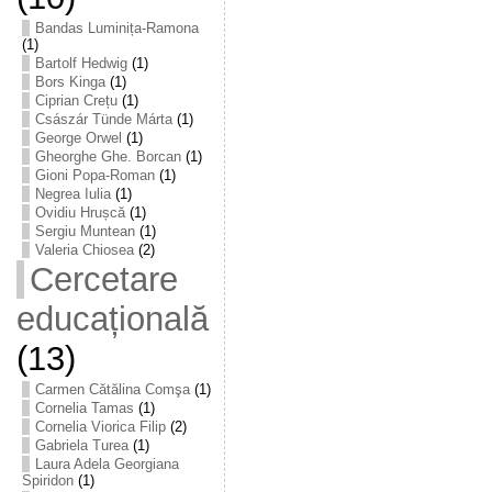
Bandas Luminița-Ramona
(1)
Bartolf Hedwig
(1)
Bors Kinga
(1)
Ciprian Crețu
(1)
Császár Tünde Márta
(1)
George Orwel
(1)
Gheorghe Ghe. Borcan
(1)
Gioni Popa-Roman
(1)
Negrea Iulia
(1)
Ovidiu Hrușcă
(1)
Sergiu Muntean
(1)
Valeria Chiosea
(2)
Cercetare
educațională
(13)
Carmen Cătălina Comşa
(1)
Cornelia Tamas
(1)
Cornelia Viorica Filip
(2)
Gabriela Turea
(1)
Laura Adela Georgiana
Spiridon
(1)