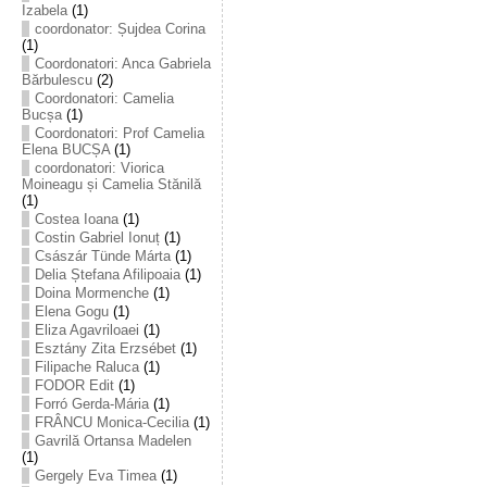
Izabela
(1)
coordonator: Șujdea Corina
(1)
Coordonatori: Anca Gabriela
Bărbulescu
(2)
Coordonatori: Camelia
Bucșa
(1)
Coordonatori: Prof Camelia
Elena BUCȘA
(1)
coordonatori: Viorica
Moineagu și Camelia Stănilă
(1)
Costea Ioana
(1)
Costin Gabriel Ionuț
(1)
Császár Tünde Márta
(1)
Delia Ștefana Afilipoaia
(1)
Doina Mormenche
(1)
Elena Gogu
(1)
Eliza Agavriloaei
(1)
Esztány Zita Erzsébet
(1)
Filipache Raluca
(1)
FODOR Edit
(1)
Forró Gerda-Mária
(1)
FRÂNCU Monica-Cecilia
(1)
Gavrilă Ortansa Madelen
(1)
Gergely Eva Timea
(1)