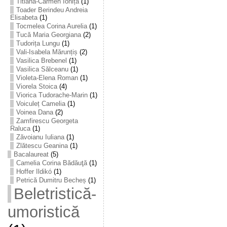
Titiana-Carmen Ioniță
(1)
Toader Berindeu Andreia
Elisabeta
(1)
Tocmelea Corina Aurelia
(1)
Tucă Maria Georgiana
(2)
Tudorița Lungu
(1)
Vali-Isabela Mărunțiș
(2)
Vasilica Brebenel
(1)
Vasilica Sălceanu
(1)
Violeta-Elena Roman
(1)
Viorela Stoica
(4)
Viorica Tudorache-Marin
(1)
Voiculeț Camelia
(1)
Voinea Dana
(2)
Zamfirescu Georgeta
Raluca
(1)
Zăvoianu Iuliana
(1)
Zlătescu Geanina
(1)
Bacalaureat
(5)
Camelia Corina Bădăuţă
(1)
Hoffer Ildikó
(1)
Petrică Dumitru Becheș
(1)
Beletristică-
umoristică