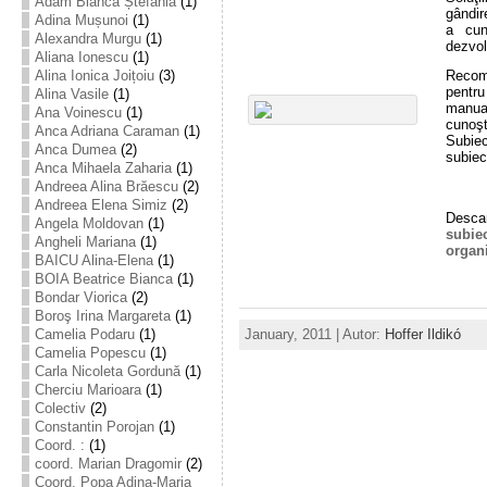
Adam Bianca Ștefania
(1)
gândir
Adina Mușunoi
(1)
a cun
Alexandra Murgu
(1)
dezvol
Aliana Ionescu
(1)
Alina Ionica Joițoiu
(3)
Recom
pentru
Alina Vasile
(1)
manual
Ana Voinescu
(1)
cunoşt
Anca Adriana Caraman
(1)
Subiec
Anca Dumea
(2)
subiec
Anca Mihaela Zaharia
(1)
Andreea Alina Brăescu
(2)
Andreea Elena Simiz
(2)
Descar
Angela Moldovan
(1)
subie
Angheli Mariana
(1)
organi
BAICU Alina-Elena
(1)
BOIA Beatrice Bianca
(1)
Bondar Viorica
(2)
Boroş Irina Margareta
(1)
Camelia Podaru
(1)
January, 2011 | Autor:
Hoffer Ildikó
Camelia Popescu
(1)
Carla Nicoleta Gordună
(1)
Cherciu Marioara
(1)
Colectiv
(2)
Constantin Porojan
(1)
Coord. :
(1)
coord. Marian Dragomir
(2)
Coord. Popa Adina-Maria