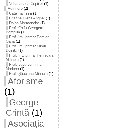
Voluntariada Copiilor
(1)
Admitere
(2)
Cătălina Tirim
(1)
Cristina Elena Anghel
(1)
Doina Mormenche
(1)
Prof. Chifu Georgeta
Pompilia
(1)
Prof. înv. primar Damian
Oana
(1)
Prof. înv. primar Miron
Doinița
(1)
Prof. înv. primar Penișoară
Mihaela
(1)
Prof. Lupu Luminița
Marlena
(1)
Prof. Știubianu Mihaela
(1)
Aforisme
(1)
George
Crintă
(1)
Asociația