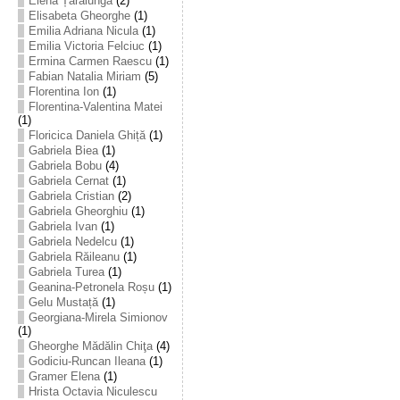
Elena Țarălungă
(2)
Elisabeta Gheorghe
(1)
Emilia Adriana Nicula
(1)
Emilia Victoria Felciuc
(1)
Ermina Carmen Raescu
(1)
Fabian Natalia Miriam
(5)
Florentina Ion
(1)
Florentina-Valentina Matei
(1)
Floricica Daniela Ghiță
(1)
Gabriela Biea
(1)
Gabriela Bobu
(4)
Gabriela Cernat
(1)
Gabriela Cristian
(2)
Gabriela Gheorghiu
(1)
Gabriela Ivan
(1)
Gabriela Nedelcu
(1)
Gabriela Răileanu
(1)
Gabriela Turea
(1)
Geanina-Petronela Roșu
(1)
Gelu Mustață
(1)
Georgiana-Mirela Simionov
(1)
Gheorghe Mădălin Chiţa
(4)
Godiciu-Runcan Ileana
(1)
Gramer Elena
(1)
Hrista Octavia Niculescu