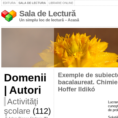
EDITURA
SALA DE LECTURA
LIBRARIE ONLINE
Sala de Lectură
Un simplu loc de lectură – Acasă
Domenii
Exemple de subiecte
bacalaureat. Chimie
| Autori
Hoffer Ildikó
Activităţi
Lucra
cunoşt
şcolare
(112)
de pro
Soluţi