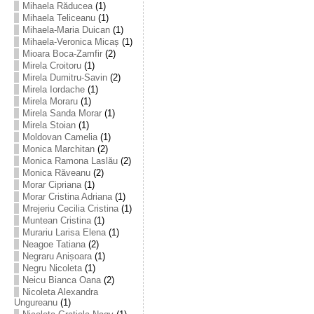
Mihaela Răducea
(1)
Mihaela Teliceanu
(1)
Mihaela-Maria Duican
(1)
Mihaela-Veronica Micaș
(1)
Mioara Boca-Zamfir
(2)
Mirela Croitoru
(1)
Mirela Dumitru-Savin
(2)
Mirela Iordache
(1)
Mirela Moraru
(1)
Mirela Sanda Morar
(1)
Mirela Stoian
(1)
Moldovan Camelia
(1)
Monica Marchitan
(2)
Monica Ramona Laslău
(2)
Monica Răveanu
(2)
Morar Cipriana
(1)
Morar Cristina Adriana
(1)
Mrejeriu Cecilia Cristina
(1)
Muntean Cristina
(1)
Murariu Larisa Elena
(1)
Neagoe Tatiana
(2)
Negraru Anișoara
(1)
Negru Nicoleta
(1)
Neicu Bianca Oana
(2)
Nicoleta Alexandra
Ungureanu
(1)