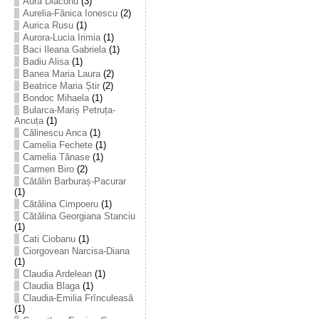
Aura Diaconu
(3)
Aurelia-Fănica Ionescu
(2)
Aurica Rusu
(1)
Aurora-Lucia Irimia
(1)
Baci Ileana Gabriela
(1)
Badiu Alisa
(1)
Banea Maria Laura
(2)
Beatrice Maria Știr
(2)
Bondoc Mihaela
(1)
Bularca-Mariș Petruța-
Ancuța
(1)
Călinescu Anca
(1)
Camelia Fechete
(1)
Camelia Tănase
(1)
Carmen Biro
(2)
Cătălin Barburaș-Pacurar
(1)
Cătălina Cimpoeru
(1)
Cătălina Georgiana Stanciu
(1)
Cati Ciobanu
(1)
Ciorgovean Narcisa-Diana
(1)
Claudia Ardelean
(1)
Claudia Blaga
(1)
Claudia-Emilia Frînculeasă
(1)