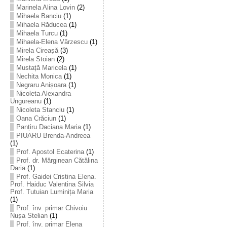
Marinela Alina Lovin
(2)
Mihaela Banciu
(1)
Mihaela Răducea
(1)
Mihaela Turcu
(1)
Mihaela-Elena Vărzescu
(1)
Mirela Cireașă
(3)
Mirela Stoian
(2)
Mustață Maricela
(1)
Nechita Monica
(1)
Negraru Anișoara
(1)
Nicoleta Alexandra
Ungureanu
(1)
Nicoleta Stanciu
(1)
Oana Crăciun
(1)
Panțiru Daciana Maria
(1)
PIUARU Brenda-Andreea
(1)
Prof. Apostol Ecaterina
(1)
Prof. dr. Mărginean Cătălina
Daria
(1)
Prof. Gaidei Cristina Elena.
Prof. Haiduc Valentina Silvia
Prof. Tutuian Luminița Maria
(1)
Prof. înv. primar Chivoiu
Nușa Stelian
(1)
Prof. înv. primar Elena