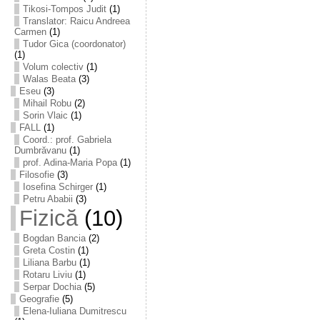
Tikosi-Tompos Judit
(1)
Translator: Raicu Andreea
Carmen
(1)
Tudor Gica (coordonator)
(1)
Volum colectiv
(1)
Walas Beata
(3)
Eseu
(3)
Mihail Robu
(2)
Sorin Vlaic
(1)
FALL
(1)
Coord.: prof. Gabriela
Dumbrăvanu
(1)
prof. Adina-Maria Popa
(1)
Filosofie
(3)
Iosefina Schirger
(1)
Petru Ababii
(3)
Fizică
(10)
Bogdan Bancia
(2)
Greta Costin
(1)
Liliana Barbu
(1)
Rotaru Liviu
(1)
Serpar Dochia
(5)
Geografie
(5)
Elena-Iuliana Dumitrescu