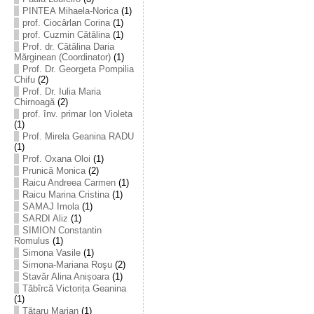
PINTEA Mihaela-Norica
(1)
prof. Ciocârlan Corina
(1)
prof. Cuzmin Cătălina
(1)
Prof. dr. Cătălina Daria
Mărginean (Coordinator)
(1)
Prof. Dr. Georgeta Pompilia
Chifu
(2)
Prof. Dr. Iulia Maria
Chirnoagă
(2)
prof. înv. primar Ion Violeta
(1)
Prof. Mirela Geanina RADU
(1)
Prof. Oxana Oloi
(1)
Prunică Monica
(2)
Raicu Andreea Carmen
(1)
Raicu Marina Cristina
(1)
SAMAJ Imola
(1)
SARDI Aliz
(1)
SIMION Constantin
Romulus
(1)
Simona Vasile
(1)
Simona-Mariana Roşu
(2)
Stavăr Alina Anișoara
(1)
Tăbîrcă Victorița Geanina
(1)
Tătaru Marian
(1)