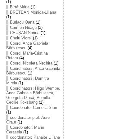
(1)
Birtá Mária
(1)
BRETEAN Monica-Liliana
(1)
Burlacu Oana
(1)
Carmen Neagu
(3)
CEUȘAN Sorina
(1)
Chelu Viorel
(1)
Coord. Anca Gabriela
Bărbulescu
(4)
Coord. Maria-Cristina
Rotaru
(4)
Coord. Nicoleta Nechita
(1)
Coordinators: Anca Gabriela
Bărbulescu
(1)
Coordinators: Dumitra
Mirela
(1)
Coordinators: Hilgo Wempe,
Anca Gabriela Bărbulescu,
Georgeta Dincă, Pernille
Cecilie Koksbang
(1)
Coordonator Cornelia Stan
(1)
coordonator prof. Aurel
Graur
(1)
Coordonator: Marin
Cerasela
(1)
coordonator: Panaite Liliana