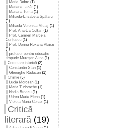
Maria Dobre
(1)
Mariana Lazăr
(1)
Mariana Toma
(1)
Mihaela-Elisabeta Spătaru
(1)
Mihaela-Veronica Micaș
(1)
Prof. Ana-Lia Colțan
(1)
Prof. Carmen Marcela
Conțescu
(1)
Prof. Dorina Roxana Vlaicu
(1)
profesor pentru educație
timpurie Mureșan Alina
(1)
Cercetare istorică
(2)
Constantin Stan
(1)
Gheorghe Răducan
(1)
Chimie
(5)
Lucia Moroșan
(1)
Maria Tudorache
(1)
Nadia Breazu
(1)
Udrea Maria Elena
(1)
Violeta Maria Cercel
(1)
Critică
literară
(19)
Adina Laura Băcean
(1)