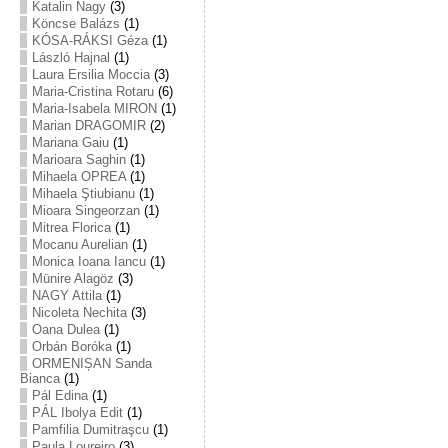
Katalin Nagy
(3)
Köncse Balázs
(1)
KÓSA-RÁKSI Géza
(1)
László Hajnal
(1)
Laura Ersilia Moccia
(3)
Maria-Cristina Rotaru
(6)
Maria-Isabela MIRON
(1)
Marian DRAGOMIR
(2)
Mariana Gaiu
(1)
Marioara Saghin
(1)
Mihaela OPREA
(1)
Mihaela Ştiubianu
(1)
Mioara Singeorzan
(1)
Mitrea Florica
(1)
Mocanu Aurelian
(1)
Monica Ioana Iancu
(1)
Münire Alagöz
(3)
NAGY Attila
(1)
Nicoleta Nechita
(3)
Oana Dulea
(1)
Orbán Boróka
(1)
ORMENIȘAN Sanda
Bianca
(1)
Pál Edina
(1)
PÁL Ibolya Edit
(1)
Pamfilia Dumitraşcu
(1)
Paula Loureiro
(3)