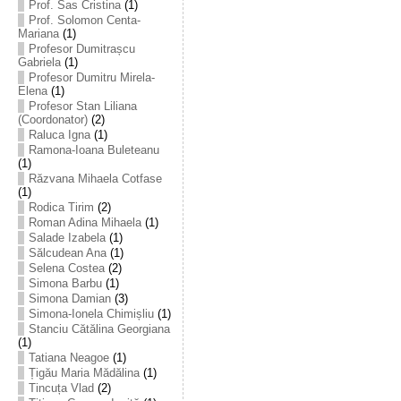
Prof. Sas Cristina
(1)
Prof. Solomon Centa-
Mariana
(1)
Profesor Dumitrașcu
Gabriela
(1)
Profesor Dumitru Mirela-
Elena
(1)
Profesor Stan Liliana
(Coordonator)
(2)
Raluca Igna
(1)
Ramona-Ioana Buleteanu
(1)
Răzvana Mihaela Cotfase
(1)
Rodica Tirim
(2)
Roman Adina Mihaela
(1)
Salade Izabela
(1)
Sălcudean Ana
(1)
Selena Costea
(2)
Simona Barbu
(1)
Simona Damian
(3)
Simona-Ionela Chimișliu
(1)
Stanciu Cătălina Georgiana
(1)
Tatiana Neagoe
(1)
Țigău Maria Mădălina
(1)
Tincuța Vlad
(2)