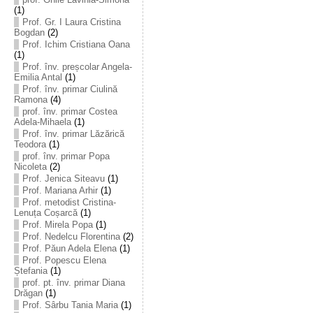
(1)
Prof. Gr. I Laura Cristina
Bogdan
(2)
Prof. Ichim Cristiana Oana
(1)
Prof. înv. preșcolar Angela-
Emilia Antal
(1)
Prof. înv. primar Ciulină
Ramona
(4)
prof. înv. primar Costea
Adela-Mihaela
(1)
Prof. înv. primar Lăzărică
Teodora
(1)
prof. înv. primar Popa
Nicoleta
(2)
Prof. Jenica Siteavu
(1)
Prof. Mariana Arhir
(1)
Prof. metodist Cristina-
Lenuța Coșarcă
(1)
Prof. Mirela Popa
(1)
Prof. Nedelcu Florentina
(2)
Prof. Păun Adela Elena
(1)
Prof. Popescu Elena
Ștefania
(1)
prof. pt. înv. primar Diana
Drăgan
(1)
Prof. Sârbu Tania Maria
(1)