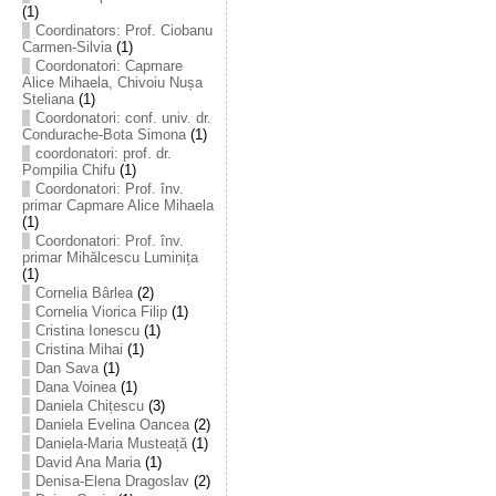
(1)
Coordinators: Prof. Ciobanu
Carmen-Silvia
(1)
Coordonatori: Capmare
Alice Mihaela, Chivoiu Nușa
Steliana
(1)
Coordonatori: conf. univ. dr.
Condurache-Bota Simona
(1)
coordonatori: prof. dr.
Pompilia Chifu
(1)
Coordonatori: Prof. înv.
primar Capmare Alice Mihaela
(1)
Coordonatori: Prof. înv.
primar Mihălcescu Luminița
(1)
Cornelia Bârlea
(2)
Cornelia Viorica Filip
(1)
Cristina Ionescu
(1)
Cristina Mihai
(1)
Dan Sava
(1)
Dana Voinea
(1)
Daniela Chițescu
(3)
Daniela Evelina Oancea
(2)
Daniela-Maria Musteață
(1)
David Ana Maria
(1)
Denisa-Elena Dragoslav
(2)