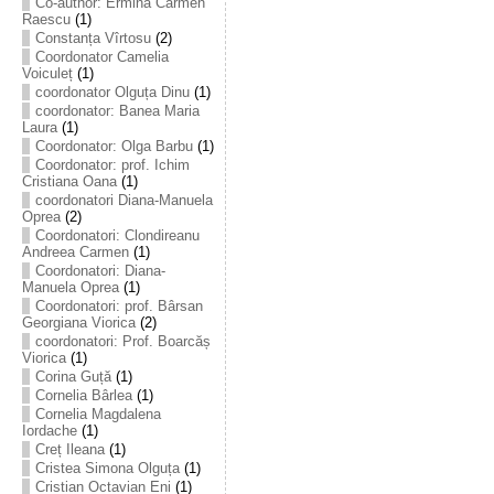
Co-author: Ermina Carmen
Raescu
(1)
Constanța Vîrtosu
(2)
Coordonator Camelia
Voiculeț
(1)
coordonator Olguța Dinu
(1)
coordonator: Banea Maria
Laura
(1)
Coordonator: Olga Barbu
(1)
Coordonator: prof. Ichim
Cristiana Oana
(1)
coordonatori Diana-Manuela
Oprea
(2)
Coordonatori: Clondireanu
Andreea Carmen
(1)
Coordonatori: Diana-
Manuela Oprea
(1)
Coordonatori: prof. Bârsan
Georgiana Viorica
(2)
coordonatori: Prof. Boarcăș
Viorica
(1)
Corina Guță
(1)
Cornelia Bârlea
(1)
Cornelia Magdalena
Iordache
(1)
Creț Ileana
(1)
Cristea Simona Olguța
(1)
Cristian Octavian Eni
(1)