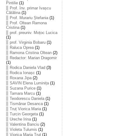
Pintilie
(1)
Prof. înv. primar Ivașcu
Cătălina
(1)
Prof. Murariu Ștefania
(1)
Prof. Oltean Ramona
Cristina
(1)
prof. preuniv. Moțoc Lucica
(1)
prof. Virginia Bobaru
(1)
Raluca Oprea
(1)
Ramona Cristina Oltean
(2)
Redactor: Marian Dragomir
(1)
Rodica Daniela Vlad
(3)
Rodica Ionașc
(1)
Roxana Jipa
(2)
SAVIN Elena Luminița
(1)
Suzana Purice
(1)
Tamara Marcu
(1)
Teodorescu Daniela
(1)
Tismănar Desanca
(1)
Truț Viorica Maria
(1)
Turcin Georgeta
(1)
Ureche Irina
(1)
Valentina Banciu
(2)
Violeta Tulumis
(1)
Viorica Maria Truț
(1)