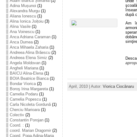
Adam Bianca Ștefania
(1)
unde s
şcoală
Adina Mușunoi
(1)
înseam
Alexandra Murgu
(1)
după c
Aliana Ionescu
(1)
Alina Ionica Joițoiu
(3)
Am în
Alina Vasile
(1)
armoni
Ana Voinescu
(1)
speran
dobând
Anca Adriana Caraman
(1)
simţire
Anca Dumea
(2)
Anca Mihaela Zaharia
(1)
Andreea Alina Brăescu
(2)
Andreea Elena Simiz
(2)
Descar
Angela Moldovan
(1)
aprop
Angheli Mariana
(1)
BAICU Alina-Elena
(1)
BOIA Beatrice Bianca
(1)
Bondar Viorica
(2)
April, 2010 | Autor:
Viorica Ciocănaru
Boroş Irina Margareta
(1)
Camelia Podaru
(1)
Camelia Popescu
(1)
Carla Nicoleta Gordună
(1)
Cherciu Marioara
(1)
Colectiv
(2)
Constantin Porojan
(1)
Coord. :
(1)
coord. Marian Dragomir
(2)
Coord. Popa Adina-Maria