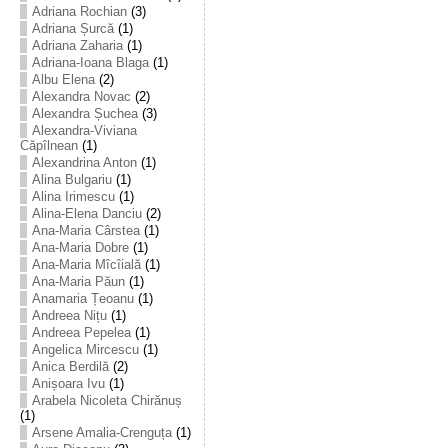
Adriana Rochian
(3)
Adriana Șurcă
(1)
Adriana Zaharia
(1)
Adriana-Ioana Blaga
(1)
Albu Elena
(2)
Alexandra Novac
(2)
Alexandra Șuchea
(3)
Alexandra-Viviana
Căpîlnean
(1)
Alexandrina Anton
(1)
Alina Bulgariu
(1)
Alina Irimescu
(1)
Alina-Elena Danciu
(2)
Ana-Maria Cârstea
(1)
Ana-Maria Dobre
(1)
Ana-Maria Mîcîială
(1)
Ana-Maria Păun
(1)
Anamaria Țeoanu
(1)
Andreea Nițu
(1)
Andreea Pepelea
(1)
Angelica Mircescu
(1)
Anica Berdilă
(2)
Anișoara Ivu
(1)
Arabela Nicoleta Chirănuș
(1)
Arsene Amalia-Crenguța
(1)