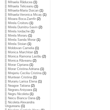
Mihaela Răducea
(1)
Mihaela Teliceanu
(1)
Mihaela-Maria Duican
(1)
Mihaela-Veronica Micaș
(1)
Mioara Boca-Zamfir
(2)
Mirela Croitoru
(1)
Mirela Dumitru-Savin
(2)
Mirela Iordache
(1)
Mirela Moraru
(1)
Mirela Sanda Morar
(1)
Mirela Stoian
(1)
Moldovan Camelia
(1)
Monica Marchitan
(2)
Monica Ramona Laslău
(2)
Monica Răveanu
(2)
Morar Cipriana
(1)
Morar Cristina Adriana
(1)
Mrejeriu Cecilia Cristina
(1)
Muntean Cristina
(1)
Murariu Larisa Elena
(1)
Neagoe Tatiana
(2)
Negraru Anișoara
(1)
Negru Nicoleta
(1)
Neicu Bianca Oana
(2)
Nicoleta Alexandra
Ungureanu
(1)