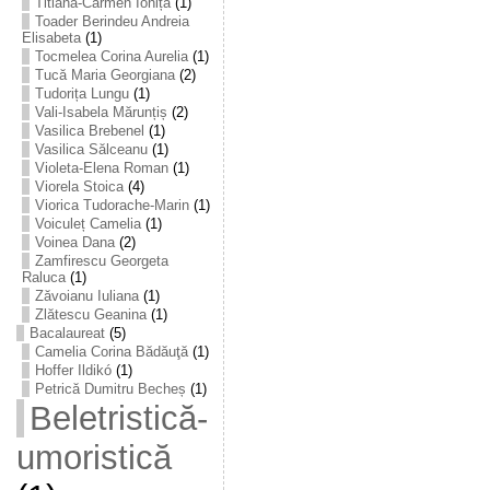
Titiana-Carmen Ioniță
(1)
Toader Berindeu Andreia
Elisabeta
(1)
Tocmelea Corina Aurelia
(1)
Tucă Maria Georgiana
(2)
Tudorița Lungu
(1)
Vali-Isabela Mărunțiș
(2)
Vasilica Brebenel
(1)
Vasilica Sălceanu
(1)
Violeta-Elena Roman
(1)
Viorela Stoica
(4)
Viorica Tudorache-Marin
(1)
Voiculeț Camelia
(1)
Voinea Dana
(2)
Zamfirescu Georgeta
Raluca
(1)
Zăvoianu Iuliana
(1)
Zlătescu Geanina
(1)
Bacalaureat
(5)
Camelia Corina Bădăuţă
(1)
Hoffer Ildikó
(1)
Petrică Dumitru Becheș
(1)
Beletristică-
umoristică