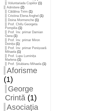
Voluntariada Copiilor
(1)
Admitere
(2)
Cătălina Tirim
(1)
Cristina Elena Anghel
(1)
Doina Mormenche
(1)
Prof. Chifu Georgeta
Pompilia
(1)
Prof. înv. primar Damian
Oana
(1)
Prof. înv. primar Miron
Doinița
(1)
Prof. înv. primar Penișoară
Mihaela
(1)
Prof. Lupu Luminița
Marlena
(1)
Prof. Știubianu Mihaela
(1)
Aforisme
(1)
George
Crintă
(1)
Asociația