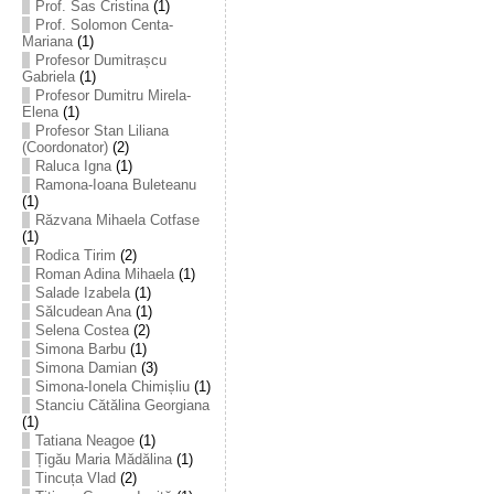
Prof. Sas Cristina
(1)
Prof. Solomon Centa-
Mariana
(1)
Profesor Dumitrașcu
Gabriela
(1)
Profesor Dumitru Mirela-
Elena
(1)
Profesor Stan Liliana
(Coordonator)
(2)
Raluca Igna
(1)
Ramona-Ioana Buleteanu
(1)
Răzvana Mihaela Cotfase
(1)
Rodica Tirim
(2)
Roman Adina Mihaela
(1)
Salade Izabela
(1)
Sălcudean Ana
(1)
Selena Costea
(2)
Simona Barbu
(1)
Simona Damian
(3)
Simona-Ionela Chimișliu
(1)
Stanciu Cătălina Georgiana
(1)
Tatiana Neagoe
(1)
Țigău Maria Mădălina
(1)
Tincuța Vlad
(2)