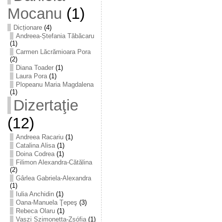
Mocanu
(1)
Dicționare
(4)
Andreea-Ștefania Tăbăcaru
(1)
Carmen Lăcrămioara Pora
(2)
Diana Toader
(1)
Laura Pora
(1)
Plopeanu Maria Magdalena
(1)
Dizertaţie
(12)
Andreea Racariu
(1)
Catalina Alisa
(1)
Doina Codrea
(1)
Filimon Alexandra-Cătălina
(2)
Gârlea Gabriela-Alexandra
(1)
Iulia Anchidin
(1)
Oana-Manuela Ţepeş
(3)
Rebeca Olaru
(1)
Vaszi Szimonetta-Zsófia
(1)