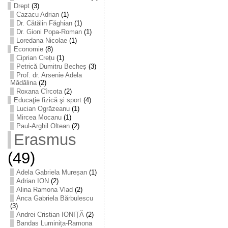
Drept
(3)
Cazacu Adrian
(1)
Dr. Cătălin Făghian
(1)
Dr. Gioni Popa-Roman
(1)
Loredana Nicolae
(1)
Economie
(8)
Ciprian Crețu
(1)
Petrică Dumitru Becheș
(3)
Prof. dr. Arsenie Adela
Mădălina
(2)
Roxana Cîrcota
(2)
Educaţie fizică şi sport
(4)
Lucian Ogrăzeanu
(1)
Mircea Mocanu
(1)
Paul-Arghil Oltean
(2)
Erasmus
(49)
Adela Gabriela Mureșan
(1)
Adrian ION
(2)
Alina Ramona Vlad
(2)
Anca Gabriela Bărbulescu
(3)
Andrei Cristian IONIȚĂ
(2)
Bandas Luminița-Ramona