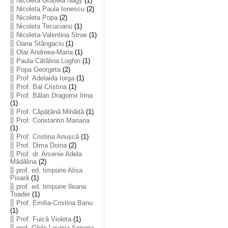
Nicoleta Grațiela Nagy
(1)
Nicoleta Paula Ionescu
(2)
Nicoleta Popa
(2)
Nicoleta Tecucianu
(1)
Nicoleta-Valentina Stroe
(1)
Oana Stângaciu
(1)
Olar Andreea-Maria
(1)
Paula Cătălina Loghin
(1)
Popa Georgeta
(2)
Prof. Adelaida Iorga
(1)
Prof. Bal Cristina
(1)
Prof. Bălan Dragomir Irina
(1)
Prof. Căpățână Mihăiță
(1)
Prof. Constantin Mariana
(1)
Prof. Cristina Anușcă
(1)
Prof. Dima Doina
(2)
Prof. dr. Arsenie Adela
Mădălina
(2)
prof. ed. timpurie Alisa
Pioară
(1)
prof. ed. timpurie Ileana
Toader
(1)
Prof. Emilia-Cristina Banu
(1)
Prof. Fuică Violeta
(1)
prof. Ghile Lavinia-Simona