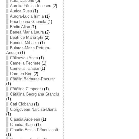
Aura Diaconu
(3)
Aurelia-Fănica Ionescu
(2)
Aurica Rusu
(1)
Aurora-Lucia Irimia
(1)
Baci Ileana Gabriela
(1)
Badiu Alisa
(1)
Banea Maria Laura
(2)
Beatrice Maria Știr
(2)
Bondoc Mihaela
(1)
Bularca-Mariș Petruța-
Ancuța
(1)
Călinescu Anca
(1)
Camelia Fechete
(1)
Camelia Tănase
(1)
Carmen Biro
(2)
Cătălin Barburaș-Pacurar
(1)
Cătălina Cimpoeru
(1)
Cătălina Georgiana Stanciu
(1)
Cati Ciobanu
(1)
Ciorgovean Narcisa-Diana
(1)
Claudia Ardelean
(1)
Claudia Blaga
(1)
Claudia-Emilia Frînculeasă
(1)