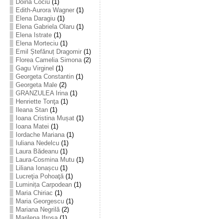
Doina Cociu
(1)
Edith-Aurora Wagner
(1)
Elena Daragiu
(1)
Elena Gabriela Olaru
(1)
Elena Istrate
(1)
Elena Morteciu
(1)
Emil Ștefănuț Dragomir
(1)
Florea Camelia Simona
(2)
Gagu Virginel
(1)
Georgeta Constantin
(1)
Georgeta Male
(2)
GRANZULEA Irina
(1)
Henriette Tonţa
(1)
Ileana Stan
(1)
Ioana Cristina Mușat
(1)
Ioana Matei
(1)
Iordache Mariana
(1)
Iuliana Nedelcu
(1)
Laura Bădeanu
(1)
Laura-Cosmina Mutu
(1)
Liliana Ionașcu
(1)
Lucreţia Pohoaţă
(1)
Luminița Carpodean
(1)
Maria Chiriac
(1)
Maria Georgescu
(1)
Mariana Negrilă
(2)
Marilena Ifrosa
(1)