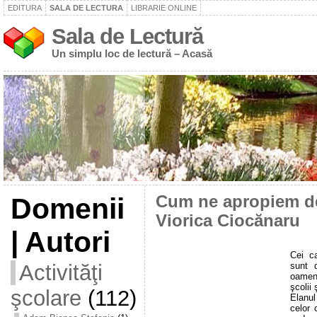
EDITURA
SALA DE LECTURA
LIBRARIE ONLINE
Sala de Lectură
Un simplu loc de lectură – Acasă
Domenii
Cum ne apropiem d
Viorica Ciocănaru
| Autori
Cei ca
sunt d
Activităţi
oameni
şcolii 
şcolare
(112)
Elanul
celor 