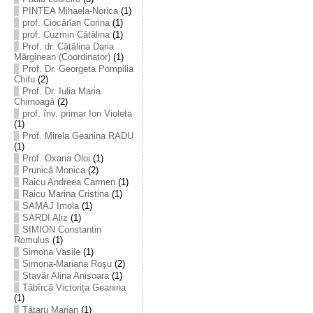
PINTEA Mihaela-Norica
(1)
prof. Ciocârlan Corina
(1)
prof. Cuzmin Cătălina
(1)
Prof. dr. Cătălina Daria
Mărginean (Coordinator)
(1)
Prof. Dr. Georgeta Pompilia
Chifu
(2)
Prof. Dr. Iulia Maria
Chirnoagă
(2)
prof. înv. primar Ion Violeta
(1)
Prof. Mirela Geanina RADU
(1)
Prof. Oxana Oloi
(1)
Prunică Monica
(2)
Raicu Andreea Carmen
(1)
Raicu Marina Cristina
(1)
SAMAJ Imola
(1)
SARDI Aliz
(1)
SIMION Constantin
Romulus
(1)
Simona Vasile
(1)
Simona-Mariana Roşu
(2)
Stavăr Alina Anișoara
(1)
Tăbîrcă Victorița Geanina
(1)
Tătaru Marian
(1)