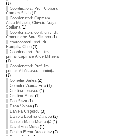
(1)
Coordinators: Prof. Ciobanu
Carmen-Silvia
(1)
Coordonatori: Capmare
Alice Mihaela, Chivoiu Nușa
Steliana
(1)
Coordonatori: conf. univ. dr.
Condurache-Bota Simona
(1)
coordonatori: prof. dr.
Pompilia Chifu
(1)
Coordonatori: Prof. înv.
primar Capmare Alice Mihaela
(1)
Coordonatori: Prof. înv.
primar Mihălcescu Luminița
(1)
Cornelia Bârlea
(2)
Cornelia Viorica Filip
(1)
Cristina Ionescu
(1)
Cristina Mihai
(1)
Dan Sava
(1)
Dana Voinea
(1)
Daniela Chițescu
(3)
Daniela Evelina Oancea
(2)
Daniela-Maria Musteață
(1)
David Ana Maria
(1)
Denisa-Elena Dragoslav
(2)