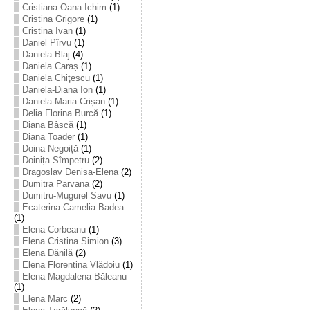
Cristiana-Oana Ichim
(1)
Cristina Grigore
(1)
Cristina Ivan
(1)
Daniel Pîrvu
(1)
Daniela Blaj
(4)
Daniela Caraș
(1)
Daniela Chiţescu
(1)
Daniela-Diana Ion
(1)
Daniela-Maria Crișan
(1)
Delia Florina Burcă
(1)
Diana Bâscă
(1)
Diana Toader
(1)
Doina Negoiță
(1)
Doinița Sîmpetru
(2)
Dragoslav Denisa-Elena
(2)
Dumitra Parvana
(2)
Dumitru-Mugurel Savu
(1)
Ecaterina-Camelia Badea
(1)
Elena Corbeanu
(1)
Elena Cristina Simion
(3)
Elena Dănilă
(2)
Elena Florentina Vlădoiu
(1)
Elena Magdalena Băleanu
(1)
Elena Marc
(2)