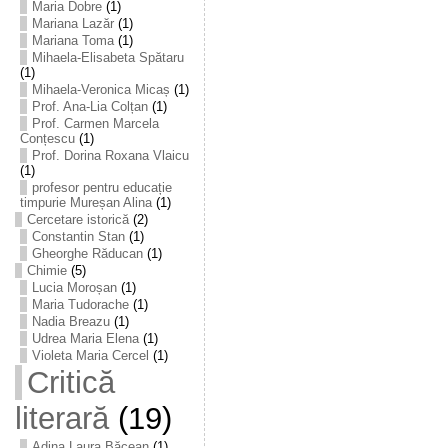
Maria Dobre
(1)
Mariana Lazăr
(1)
Mariana Toma
(1)
Mihaela-Elisabeta Spătaru
(1)
Mihaela-Veronica Micaș
(1)
Prof. Ana-Lia Colțan
(1)
Prof. Carmen Marcela
Conțescu
(1)
Prof. Dorina Roxana Vlaicu
(1)
profesor pentru educație
timpurie Mureșan Alina
(1)
Cercetare istorică
(2)
Constantin Stan
(1)
Gheorghe Răducan
(1)
Chimie
(5)
Lucia Moroșan
(1)
Maria Tudorache
(1)
Nadia Breazu
(1)
Udrea Maria Elena
(1)
Violeta Maria Cercel
(1)
Critică
literară
(19)
Adina Laura Băcean
(1)