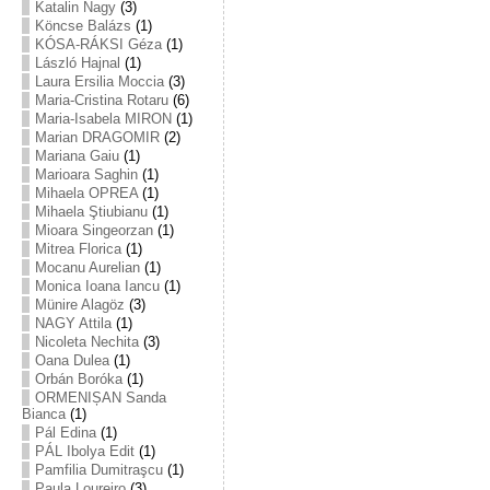
Katalin Nagy
(3)
Köncse Balázs
(1)
KÓSA-RÁKSI Géza
(1)
László Hajnal
(1)
Laura Ersilia Moccia
(3)
Maria-Cristina Rotaru
(6)
Maria-Isabela MIRON
(1)
Marian DRAGOMIR
(2)
Mariana Gaiu
(1)
Marioara Saghin
(1)
Mihaela OPREA
(1)
Mihaela Ştiubianu
(1)
Mioara Singeorzan
(1)
Mitrea Florica
(1)
Mocanu Aurelian
(1)
Monica Ioana Iancu
(1)
Münire Alagöz
(3)
NAGY Attila
(1)
Nicoleta Nechita
(3)
Oana Dulea
(1)
Orbán Boróka
(1)
ORMENIȘAN Sanda
Bianca
(1)
Pál Edina
(1)
PÁL Ibolya Edit
(1)
Pamfilia Dumitraşcu
(1)
Paula Loureiro
(3)