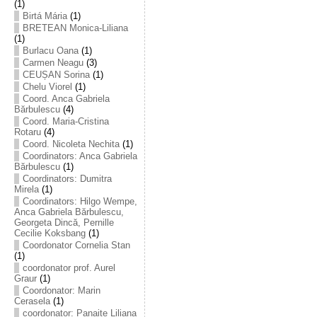
(1)
Birtá Mária
(1)
BRETEAN Monica-Liliana
(1)
Burlacu Oana
(1)
Carmen Neagu
(3)
CEUȘAN Sorina
(1)
Chelu Viorel
(1)
Coord. Anca Gabriela
Bărbulescu
(4)
Coord. Maria-Cristina
Rotaru
(4)
Coord. Nicoleta Nechita
(1)
Coordinators: Anca Gabriela
Bărbulescu
(1)
Coordinators: Dumitra
Mirela
(1)
Coordinators: Hilgo Wempe,
Anca Gabriela Bărbulescu,
Georgeta Dincă, Pernille
Cecilie Koksbang
(1)
Coordonator Cornelia Stan
(1)
coordonator prof. Aurel
Graur
(1)
Coordonator: Marin
Cerasela
(1)
coordonator: Panaite Liliana