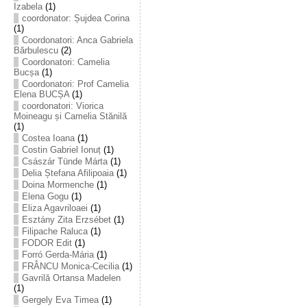
Izabela
(1)
coordonator: Șujdea Corina
(1)
Coordonatori: Anca Gabriela
Bărbulescu
(2)
Coordonatori: Camelia
Bucșa
(1)
Coordonatori: Prof Camelia
Elena BUCȘA
(1)
coordonatori: Viorica
Moineagu și Camelia Stănilă
(1)
Costea Ioana
(1)
Costin Gabriel Ionuț
(1)
Császár Tünde Márta
(1)
Delia Ștefana Afilipoaia
(1)
Doina Mormenche
(1)
Elena Gogu
(1)
Eliza Agavriloaei
(1)
Esztány Zita Erzsébet
(1)
Filipache Raluca
(1)
FODOR Edit
(1)
Forró Gerda-Mária
(1)
FRÂNCU Monica-Cecilia
(1)
Gavrilă Ortansa Madelen
(1)
Gergely Eva Timea
(1)