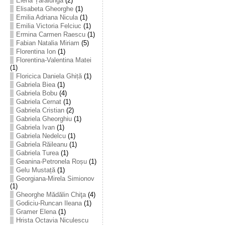
Elena Țarălungă
(2)
Elisabeta Gheorghe
(1)
Emilia Adriana Nicula
(1)
Emilia Victoria Felciuc
(1)
Ermina Carmen Raescu
(1)
Fabian Natalia Miriam
(5)
Florentina Ion
(1)
Florentina-Valentina Matei
(1)
Floricica Daniela Ghiță
(1)
Gabriela Biea
(1)
Gabriela Bobu
(4)
Gabriela Cernat
(1)
Gabriela Cristian
(2)
Gabriela Gheorghiu
(1)
Gabriela Ivan
(1)
Gabriela Nedelcu
(1)
Gabriela Răileanu
(1)
Gabriela Turea
(1)
Geanina-Petronela Roșu
(1)
Gelu Mustață
(1)
Georgiana-Mirela Simionov
(1)
Gheorghe Mădălin Chiţa
(4)
Godiciu-Runcan Ileana
(1)
Gramer Elena
(1)
Hrista Octavia Niculescu