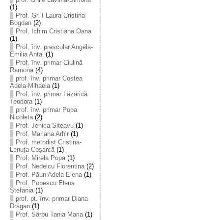
(1)
Prof. Gr. I Laura Cristina
Bogdan
(2)
Prof. Ichim Cristiana Oana
(1)
Prof. înv. preșcolar Angela-
Emilia Antal
(1)
Prof. înv. primar Ciulină
Ramona
(4)
prof. înv. primar Costea
Adela-Mihaela
(1)
Prof. înv. primar Lăzărică
Teodora
(1)
prof. înv. primar Popa
Nicoleta
(2)
Prof. Jenica Siteavu
(1)
Prof. Mariana Arhir
(1)
Prof. metodist Cristina-
Lenuța Coșarcă
(1)
Prof. Mirela Popa
(1)
Prof. Nedelcu Florentina
(2)
Prof. Păun Adela Elena
(1)
Prof. Popescu Elena
Ștefania
(1)
prof. pt. înv. primar Diana
Drăgan
(1)
Prof. Sârbu Tania Maria
(1)