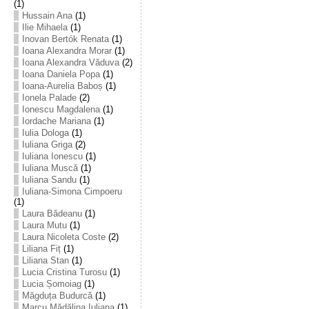
(1)
Hussain Ana
(1)
Ilie Mihaela
(1)
Inovan Bertók Renata
(1)
Ioana Alexandra Morar
(1)
Ioana Alexandra Văduva
(2)
Ioana Daniela Popa
(1)
Ioana-Aurelia Baboș
(1)
Ionela Palade
(2)
Ionescu Magdalena
(1)
Iordache Mariana
(1)
Iulia Dologa
(1)
Iuliana Griga
(2)
Iuliana Ionescu
(1)
Iuliana Muscă
(1)
Iuliana Sandu
(1)
Iuliana-Simona Cimpoeru
(1)
Laura Bădeanu
(1)
Laura Mutu
(1)
Laura Nicoleta Coste
(2)
Liliana Fiț
(1)
Liliana Stan
(1)
Lucia Cristina Turosu
(1)
Lucia Șomoiag
(1)
Măgduța Budurcă
(1)
Marcu Mădălina Iuliana
(1)