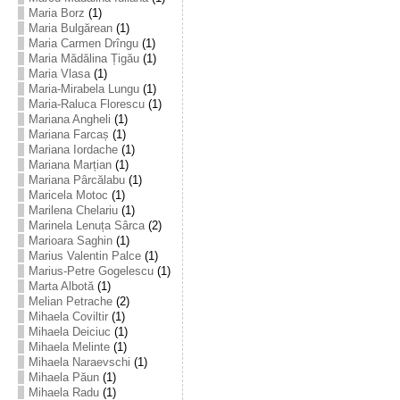
Maria Borz
(1)
Maria Bulgărean
(1)
Maria Carmen Drîngu
(1)
Maria Mădălina Țigău
(1)
Maria Vlasa
(1)
Maria-Mirabela Lungu
(1)
Maria-Raluca Florescu
(1)
Mariana Angheli
(1)
Mariana Farcaș
(1)
Mariana Iordache
(1)
Mariana Marțian
(1)
Mariana Pârcălabu
(1)
Maricela Motoc
(1)
Marilena Chelariu
(1)
Marinela Lenuța Sârca
(2)
Marioara Saghin
(1)
Marius Valentin Palce
(1)
Marius-Petre Gogelescu
(1)
Marta Albotă
(1)
Melian Petrache
(2)
Mihaela Coviltir
(1)
Mihaela Deiciuc
(1)
Mihaela Melinte
(1)
Mihaela Naraevschi
(1)
Mihaela Păun
(1)
Mihaela Radu
(1)