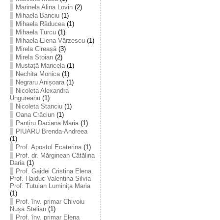
Marinela Alina Lovin
(2)
Mihaela Banciu
(1)
Mihaela Răducea
(1)
Mihaela Turcu
(1)
Mihaela-Elena Vărzescu
(1)
Mirela Cireașă
(3)
Mirela Stoian
(2)
Mustață Maricela
(1)
Nechita Monica
(1)
Negraru Anișoara
(1)
Nicoleta Alexandra
Ungureanu
(1)
Nicoleta Stanciu
(1)
Oana Crăciun
(1)
Panțiru Daciana Maria
(1)
PIUARU Brenda-Andreea
(1)
Prof. Apostol Ecaterina
(1)
Prof. dr. Mărginean Cătălina
Daria
(1)
Prof. Gaidei Cristina Elena.
Prof. Haiduc Valentina Silvia
Prof. Tutuian Luminița Maria
(1)
Prof. înv. primar Chivoiu
Nușa Stelian
(1)
Prof. înv. primar Elena