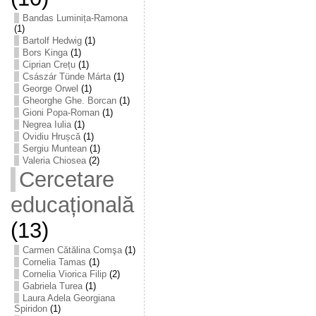
Bandas Luminița-Ramona
(1)
Bartolf Hedwig
(1)
Bors Kinga
(1)
Ciprian Crețu
(1)
Császár Tünde Márta
(1)
George Orwel
(1)
Gheorghe Ghe. Borcan
(1)
Gioni Popa-Roman
(1)
Negrea Iulia
(1)
Ovidiu Hrușcă
(1)
Sergiu Muntean
(1)
Valeria Chiosea
(2)
Cercetare
educațională
(13)
Carmen Cătălina Comşa
(1)
Cornelia Tamas
(1)
Cornelia Viorica Filip
(2)
Gabriela Turea
(1)
Laura Adela Georgiana
Spiridon
(1)