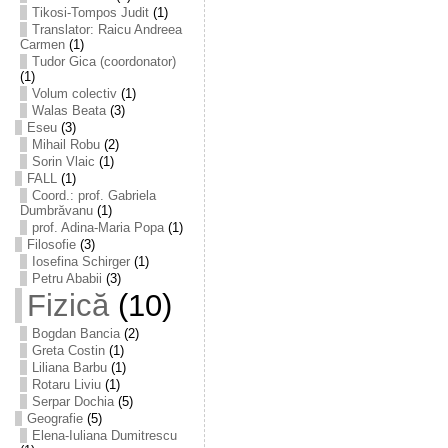
Tikosi-Tompos Judit
(1)
Translator: Raicu Andreea
Carmen
(1)
Tudor Gica (coordonator)
(1)
Volum colectiv
(1)
Walas Beata
(3)
Eseu
(3)
Mihail Robu
(2)
Sorin Vlaic
(1)
FALL
(1)
Coord.: prof. Gabriela
Dumbrăvanu
(1)
prof. Adina-Maria Popa
(1)
Filosofie
(3)
Iosefina Schirger
(1)
Petru Ababii
(3)
Fizică
(10)
Bogdan Bancia
(2)
Greta Costin
(1)
Liliana Barbu
(1)
Rotaru Liviu
(1)
Serpar Dochia
(5)
Geografie
(5)
Elena-Iuliana Dumitrescu