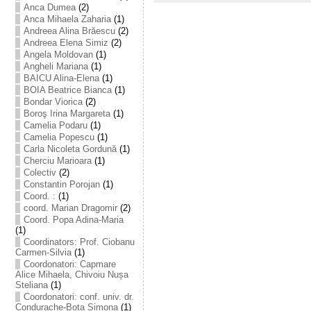
Anca Dumea
(2)
Anca Mihaela Zaharia
(1)
Andreea Alina Brăescu
(2)
Andreea Elena Simiz
(2)
Angela Moldovan
(1)
Angheli Mariana
(1)
BAICU Alina-Elena
(1)
BOIA Beatrice Bianca
(1)
Bondar Viorica
(2)
Boroş Irina Margareta
(1)
Camelia Podaru
(1)
Camelia Popescu
(1)
Carla Nicoleta Gordună
(1)
Cherciu Marioara
(1)
Colectiv
(2)
Constantin Porojan
(1)
Coord. :
(1)
coord. Marian Dragomir
(2)
Coord. Popa Adina-Maria
(1)
Coordinators: Prof. Ciobanu
Carmen-Silvia
(1)
Coordonatori: Capmare
Alice Mihaela, Chivoiu Nușa
Steliana
(1)
Coordonatori: conf. univ. dr.
Condurache-Bota Simona
(1)