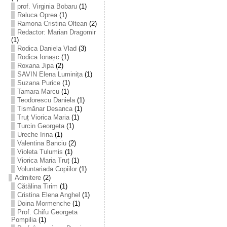
prof. Virginia Bobaru
(1)
Raluca Oprea
(1)
Ramona Cristina Oltean
(2)
Redactor: Marian Dragomir
(1)
Rodica Daniela Vlad
(3)
Rodica Ionașc
(1)
Roxana Jipa
(2)
SAVIN Elena Luminița
(1)
Suzana Purice
(1)
Tamara Marcu
(1)
Teodorescu Daniela
(1)
Tismănar Desanca
(1)
Truț Viorica Maria
(1)
Turcin Georgeta
(1)
Ureche Irina
(1)
Valentina Banciu
(2)
Violeta Tulumis
(1)
Viorica Maria Truț
(1)
Voluntariada Copiilor
(1)
Admitere
(2)
Cătălina Tirim
(1)
Cristina Elena Anghel
(1)
Doina Mormenche
(1)
Prof. Chifu Georgeta
Pompilia
(1)