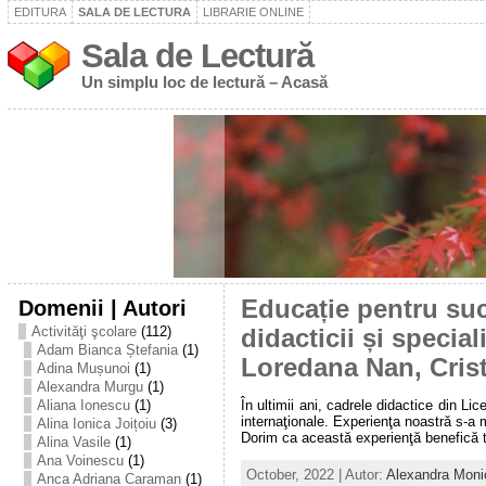
EDITURA
SALA DE LECTURA
LIBRARIE ONLINE
Sala de Lectură
Un simplu loc de lectură – Acasă
Domenii | Autori
Educație pentru suc
Activităţi şcolare
(112)
didacticii și specia
Adam Bianca Ștefania
(1)
Loredana Nan, Cris
Adina Mușunoi
(1)
Alexandra Murgu
(1)
În ultimii ani, cadrele didactice din L
Aliana Ionescu
(1)
internaţionale. Experienţa noastră s-a 
Alina Ionica Joițoiu
(3)
Dorim ca această experienţă benefică tut
Alina Vasile
(1)
Ana Voinescu
(1)
October, 2022 | Autor:
Alexandra Moni
Anca Adriana Caraman
(1)