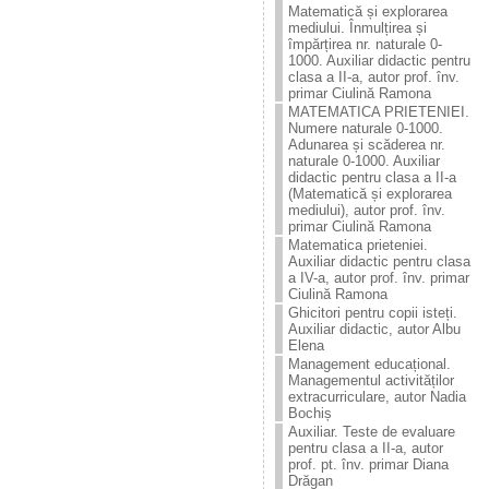
Matematică și explorarea
mediului. Înmulțirea și
împărțirea nr. naturale 0-
1000. Auxiliar didactic pentru
clasa a II-a, autor prof. înv.
primar Ciulină Ramona
MATEMATICA PRIETENIEI.
Numere naturale 0-1000.
Adunarea și scăderea nr.
naturale 0-1000. Auxiliar
didactic pentru clasa a II-a
(Matematică și explorarea
mediului), autor prof. înv.
primar Ciulină Ramona
Matematica prieteniei.
Auxiliar didactic pentru clasa
a IV-a, autor prof. înv. primar
Ciulină Ramona
Ghicitori pentru copii isteți.
Auxiliar didactic, autor Albu
Elena
Management educațional.
Managementul activităților
extracurriculare, autor Nadia
Bochiș
Auxiliar. Teste de evaluare
pentru clasa a II-a, autor
prof. pt. înv. primar Diana
Drăgan