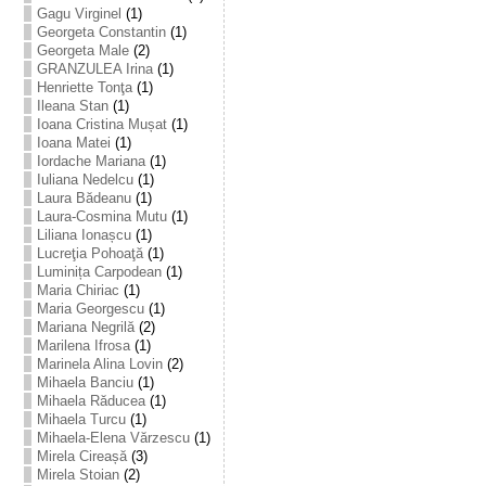
Gagu Virginel
(1)
Georgeta Constantin
(1)
Georgeta Male
(2)
GRANZULEA Irina
(1)
Henriette Tonţa
(1)
Ileana Stan
(1)
Ioana Cristina Mușat
(1)
Ioana Matei
(1)
Iordache Mariana
(1)
Iuliana Nedelcu
(1)
Laura Bădeanu
(1)
Laura-Cosmina Mutu
(1)
Liliana Ionașcu
(1)
Lucreţia Pohoaţă
(1)
Luminița Carpodean
(1)
Maria Chiriac
(1)
Maria Georgescu
(1)
Mariana Negrilă
(2)
Marilena Ifrosa
(1)
Marinela Alina Lovin
(2)
Mihaela Banciu
(1)
Mihaela Răducea
(1)
Mihaela Turcu
(1)
Mihaela-Elena Vărzescu
(1)
Mirela Cireașă
(3)
Mirela Stoian
(2)