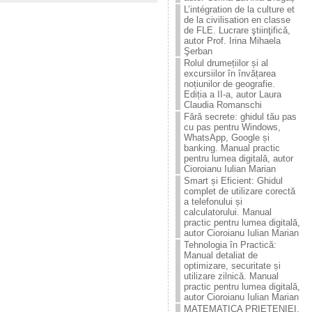
L’intégration de la culture et
de la civilisation en classe
de FLE. Lucrare ştiinţificǎ,
autor Prof. Irina Mihaela
Şerban
Rolul drumețiilor și al
excursiilor în învățarea
noțiunilor de geografie.
Ediția a II-a, autor Laura
Claudia Romanschi
Fără secrete: ghidul tău pas
cu pas pentru Windows,
WhatsApp, Google și
banking. Manual practic
pentru lumea digitală, autor
Cioroianu Iulian Marian
Smart și Eficient: Ghidul
complet de utilizare corectă
a telefonului și
calculatorului. Manual
practic pentru lumea digitală,
autor Cioroianu Iulian Marian
Tehnologia în Practică:
Manual detaliat de
optimizare, securitate și
utilizare zilnică. Manual
practic pentru lumea digitală,
autor Cioroianu Iulian Marian
MATEMATICA PRIETENIEI.