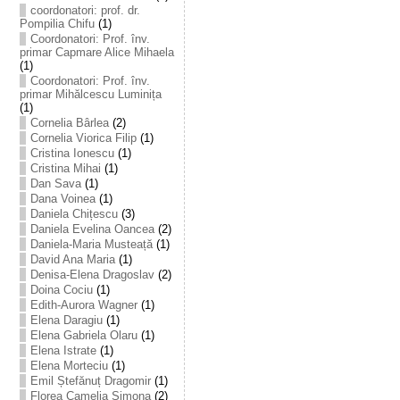
coordonatori: prof. dr.
Pompilia Chifu
(1)
Coordonatori: Prof. înv.
primar Capmare Alice Mihaela
(1)
Coordonatori: Prof. înv.
primar Mihălcescu Luminița
(1)
Cornelia Bârlea
(2)
Cornelia Viorica Filip
(1)
Cristina Ionescu
(1)
Cristina Mihai
(1)
Dan Sava
(1)
Dana Voinea
(1)
Daniela Chițescu
(3)
Daniela Evelina Oancea
(2)
Daniela-Maria Musteață
(1)
David Ana Maria
(1)
Denisa-Elena Dragoslav
(2)
Doina Cociu
(1)
Edith-Aurora Wagner
(1)
Elena Daragiu
(1)
Elena Gabriela Olaru
(1)
Elena Istrate
(1)
Elena Morteciu
(1)
Emil Ștefănuț Dragomir
(1)
Florea Camelia Simona
(2)