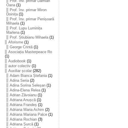
Prof. înv. primar Damian
Oana
(1)
Prof. înv. primar Miron
Doinița
(1)
Prof. înv. primar Penișoară
Mihaela
(1)
Prof. Lupu Luminița
Marlena
(1)
Prof. Știubianu Mihaela
(1)
Aforisme
(1)
George Crintă
(1)
Asociația Masterpeace Ro
(1)
Audiobook
(1)
autor colectiv
(1)
Auxiliar școlar
(282)
Adam Bianca Ștefania
(1)
Adina Seria
(2)
Adina Sorina Seleșan
(1)
Adina-Elena Relea
(1)
Adrian Zăvoianu
(1)
Adriana Anușcă
(1)
Adriana Frandeș
(1)
Adriana Maria Achim
(2)
Adriana Mariana Palce
(1)
Adriana Rochian
(3)
Adriana Șurcă
(1)