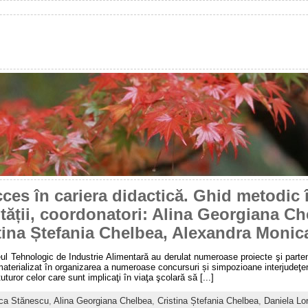
ces în cariera didactică. Ghid metodic
lității, coordonatori: Alina Georgiana C
tina Ștefania Chelbea, Alexandra Monic
iceul Tehnologic de Industrie Alimentară au derulat numeroase proiecte şi parten
materializat în organizarea a numeroase concursuri și simpozioane interjudeţen
uror celor care sunt implicaţi în viaţa şcolară să [...]
ca Stănescu
,
Alina Georgiana Chelbea
,
Cristina Ștefania Chelbea
,
Daniela Lo