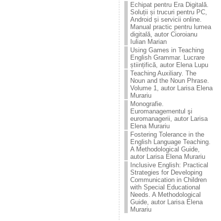
Echipat pentru Era Digitală.
Soluții și trucuri pentru PC,
Android și servicii online.
Manual practic pentru lumea
digitală, autor Cioroianu
Iulian Marian
Using Games in Teaching
English Grammar. Lucrare
științifică, autor Elena Lupu
Teaching Auxiliary. The
Noun and the Noun Phrase.
Volume 1, autor Larisa Elena
Murariu
Monografie.
Euromanagementul şi
euromanagerii, autor Larisa
Elena Murariu
Fostering Tolerance in the
English Language Teaching.
A Methodological Guide,
autor Larisa Elena Murariu
Inclusive English: Practical
Strategies for Developing
Communication in Children
with Special Educational
Needs. A Methodological
Guide, autor Larisa Elena
Murariu