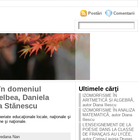
Postări
Comentarii
 în domeniul
Ultimele cărţi
IZOMORFISME ÎN
helbea, Daniela
ARITMETICĂ ȘI ALGEBRĂ,
a Stănescu
autor Diana Iliescu
IZOMORFISME ÎN ANALIZA
MATEMATICĂ, autor Diana
eriate educaţionale locale, naţionale şi
Iliescu
e şi naţionale.
L’ENSEIGNEMENT DE LA
POÉSIE DANS LA CLASSE
DE FRANÇAIS AU LYCÉE,
redana Nan
autor Corina-Lavinia Drugaș