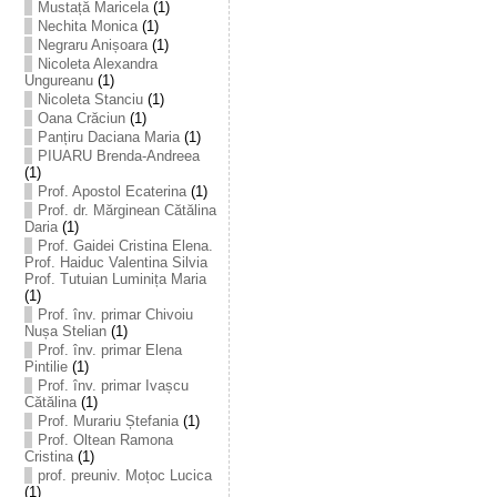
Mustață Maricela
(1)
Nechita Monica
(1)
Negraru Anișoara
(1)
Nicoleta Alexandra
Ungureanu
(1)
Nicoleta Stanciu
(1)
Oana Crăciun
(1)
Panțiru Daciana Maria
(1)
PIUARU Brenda-Andreea
(1)
Prof. Apostol Ecaterina
(1)
Prof. dr. Mărginean Cătălina
Daria
(1)
Prof. Gaidei Cristina Elena.
Prof. Haiduc Valentina Silvia
Prof. Tutuian Luminița Maria
(1)
Prof. înv. primar Chivoiu
Nușa Stelian
(1)
Prof. înv. primar Elena
Pintilie
(1)
Prof. înv. primar Ivașcu
Cătălina
(1)
Prof. Murariu Ștefania
(1)
Prof. Oltean Ramona
Cristina
(1)
prof. preuniv. Moțoc Lucica
(1)