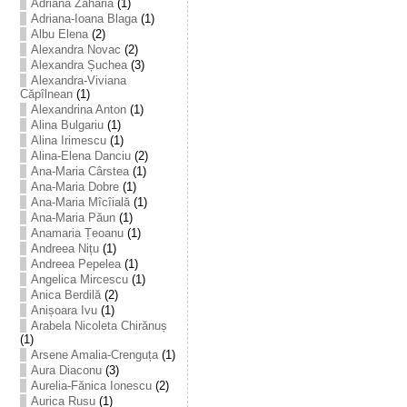
Adriana Zaharia
(1)
Adriana-Ioana Blaga
(1)
Albu Elena
(2)
Alexandra Novac
(2)
Alexandra Șuchea
(3)
Alexandra-Viviana
Căpîlnean
(1)
Alexandrina Anton
(1)
Alina Bulgariu
(1)
Alina Irimescu
(1)
Alina-Elena Danciu
(2)
Ana-Maria Cârstea
(1)
Ana-Maria Dobre
(1)
Ana-Maria Mîcîială
(1)
Ana-Maria Păun
(1)
Anamaria Țeoanu
(1)
Andreea Nițu
(1)
Andreea Pepelea
(1)
Angelica Mircescu
(1)
Anica Berdilă
(2)
Anișoara Ivu
(1)
Arabela Nicoleta Chirănuș
(1)
Arsene Amalia-Crenguța
(1)
Aura Diaconu
(3)
Aurelia-Fănica Ionescu
(2)
Aurica Rusu
(1)