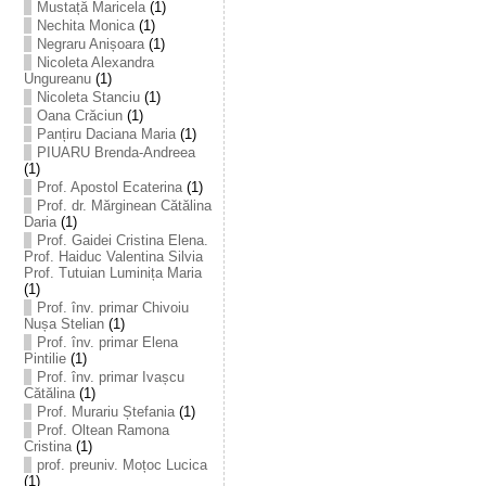
Mustață Maricela
(1)
Nechita Monica
(1)
Negraru Anișoara
(1)
Nicoleta Alexandra
Ungureanu
(1)
Nicoleta Stanciu
(1)
Oana Crăciun
(1)
Panțiru Daciana Maria
(1)
PIUARU Brenda-Andreea
(1)
Prof. Apostol Ecaterina
(1)
Prof. dr. Mărginean Cătălina
Daria
(1)
Prof. Gaidei Cristina Elena.
Prof. Haiduc Valentina Silvia
Prof. Tutuian Luminița Maria
(1)
Prof. înv. primar Chivoiu
Nușa Stelian
(1)
Prof. înv. primar Elena
Pintilie
(1)
Prof. înv. primar Ivașcu
Cătălina
(1)
Prof. Murariu Ștefania
(1)
Prof. Oltean Ramona
Cristina
(1)
prof. preuniv. Moțoc Lucica
(1)