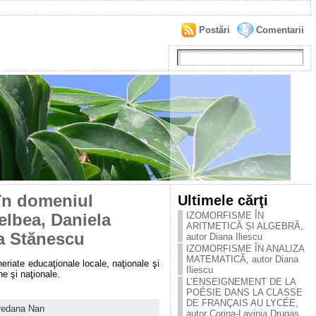
Postări
Comentarii
 în domeniul
Ultimele cărţi
IZOMORFISME ÎN
helbea, Daniela
ARITMETICĂ ȘI ALGEBRĂ,
a Stănescu
autor Diana Iliescu
IZOMORFISME ÎN ANALIZA
MATEMATICĂ, autor Diana
eriate educaţionale locale, naţionale şi
Iliescu
e şi naţionale.
L’ENSEIGNEMENT DE LA
POÉSIE DANS LA CLASSE
DE FRANÇAIS AU LYCÉE,
redana Nan
autor Corina-Lavinia Drugaș