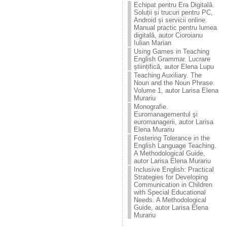
Echipat pentru Era Digitală.
Soluții și trucuri pentru PC,
Android și servicii online.
Manual practic pentru lumea
digitală, autor Cioroianu
Iulian Marian
Using Games in Teaching
English Grammar. Lucrare
științifică, autor Elena Lupu
Teaching Auxiliary. The
Noun and the Noun Phrase.
Volume 1, autor Larisa Elena
Murariu
Monografie.
Euromanagementul şi
euromanagerii, autor Larisa
Elena Murariu
Fostering Tolerance in the
English Language Teaching.
A Methodological Guide,
autor Larisa Elena Murariu
Inclusive English: Practical
Strategies for Developing
Communication in Children
with Special Educational
Needs. A Methodological
Guide, autor Larisa Elena
Murariu