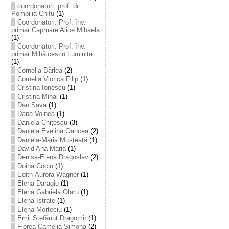
coordonatori: prof. dr.
Pompilia Chifu
(1)
Coordonatori: Prof. înv.
primar Capmare Alice Mihaela
(1)
Coordonatori: Prof. înv.
primar Mihălcescu Luminița
(1)
Cornelia Bârlea
(2)
Cornelia Viorica Filip
(1)
Cristina Ionescu
(1)
Cristina Mihai
(1)
Dan Sava
(1)
Dana Voinea
(1)
Daniela Chițescu
(3)
Daniela Evelina Oancea
(2)
Daniela-Maria Musteață
(1)
David Ana Maria
(1)
Denisa-Elena Dragoslav
(2)
Doina Cociu
(1)
Edith-Aurora Wagner
(1)
Elena Daragiu
(1)
Elena Gabriela Olaru
(1)
Elena Istrate
(1)
Elena Morteciu
(1)
Emil Ștefănuț Dragomir
(1)
Florea Camelia Simona
(2)