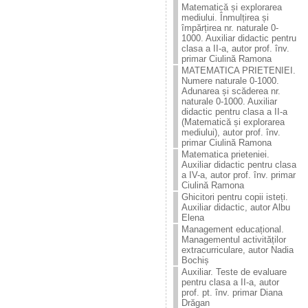
Matematică și explorarea
mediului. Înmulțirea și
împărțirea nr. naturale 0-
1000. Auxiliar didactic pentru
clasa a II-a, autor prof. înv.
primar Ciulină Ramona
MATEMATICA PRIETENIEI.
Numere naturale 0-1000.
Adunarea și scăderea nr.
naturale 0-1000. Auxiliar
didactic pentru clasa a II-a
(Matematică și explorarea
mediului), autor prof. înv.
primar Ciulină Ramona
Matematica prieteniei.
Auxiliar didactic pentru clasa
a IV-a, autor prof. înv. primar
Ciulină Ramona
Ghicitori pentru copii isteți.
Auxiliar didactic, autor Albu
Elena
Management educațional.
Managementul activităților
extracurriculare, autor Nadia
Bochiș
Auxiliar. Teste de evaluare
pentru clasa a II-a, autor
prof. pt. înv. primar Diana
Drăgan