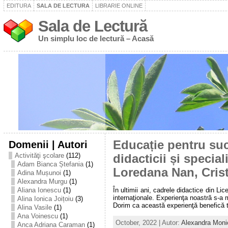
EDITURA
SALA DE LECTURA
LIBRARIE ONLINE
Sala de Lectură
Un simplu loc de lectură – Acasă
Domenii | Autori
Educație pentru suc
Activităţi şcolare
(112)
didacticii și specia
Adam Bianca Ștefania
(1)
Loredana Nan, Cris
Adina Mușunoi
(1)
Alexandra Murgu
(1)
În ultimii ani, cadrele didactice din L
Aliana Ionescu
(1)
internaţionale. Experienţa noastră s-a 
Alina Ionica Joițoiu
(3)
Dorim ca această experienţă benefică tut
Alina Vasile
(1)
Ana Voinescu
(1)
October, 2022 | Autor:
Alexandra Moni
Anca Adriana Caraman
(1)