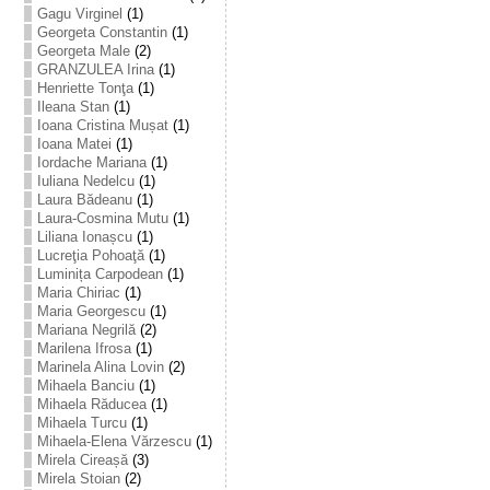
Gagu Virginel
(1)
Georgeta Constantin
(1)
Georgeta Male
(2)
GRANZULEA Irina
(1)
Henriette Tonţa
(1)
Ileana Stan
(1)
Ioana Cristina Mușat
(1)
Ioana Matei
(1)
Iordache Mariana
(1)
Iuliana Nedelcu
(1)
Laura Bădeanu
(1)
Laura-Cosmina Mutu
(1)
Liliana Ionașcu
(1)
Lucreţia Pohoaţă
(1)
Luminița Carpodean
(1)
Maria Chiriac
(1)
Maria Georgescu
(1)
Mariana Negrilă
(2)
Marilena Ifrosa
(1)
Marinela Alina Lovin
(2)
Mihaela Banciu
(1)
Mihaela Răducea
(1)
Mihaela Turcu
(1)
Mihaela-Elena Vărzescu
(1)
Mirela Cireașă
(3)
Mirela Stoian
(2)