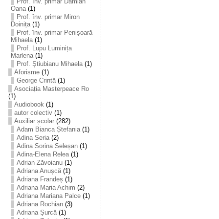
Prof. înv. primar Damian
Oana
(1)
Prof. înv. primar Miron
Doinița
(1)
Prof. înv. primar Penișoară
Mihaela
(1)
Prof. Lupu Luminița
Marlena
(1)
Prof. Știubianu Mihaela
(1)
Aforisme
(1)
George Crintă
(1)
Asociația Masterpeace Ro
(1)
Audiobook
(1)
autor colectiv
(1)
Auxiliar școlar
(282)
Adam Bianca Ștefania
(1)
Adina Seria
(2)
Adina Sorina Seleșan
(1)
Adina-Elena Relea
(1)
Adrian Zăvoianu
(1)
Adriana Anușcă
(1)
Adriana Frandeș
(1)
Adriana Maria Achim
(2)
Adriana Mariana Palce
(1)
Adriana Rochian
(3)
Adriana Șurcă
(1)