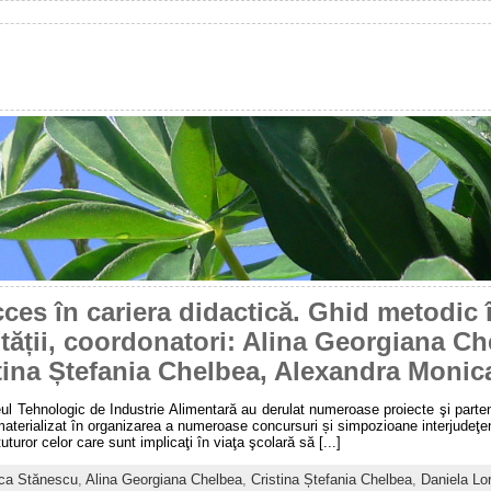
ces în cariera didactică. Ghid metodic
lității, coordonatori: Alina Georgiana C
tina Ștefania Chelbea, Alexandra Monic
iceul Tehnologic de Industrie Alimentară au derulat numeroase proiecte şi parten
materializat în organizarea a numeroase concursuri și simpozioane interjudeţen
uror celor care sunt implicaţi în viaţa şcolară să [...]
ca Stănescu
,
Alina Georgiana Chelbea
,
Cristina Ștefania Chelbea
,
Daniela Lo