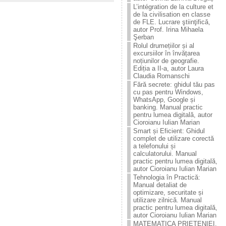
L’intégration de la culture et
de la civilisation en classe
de FLE. Lucrare ştiinţificǎ,
autor Prof. Irina Mihaela
Şerban
Rolul drumețiilor și al
excursiilor în învățarea
noțiunilor de geografie.
Ediția a II-a, autor Laura
Claudia Romanschi
Fără secrete: ghidul tău pas
cu pas pentru Windows,
WhatsApp, Google și
banking. Manual practic
pentru lumea digitală, autor
Cioroianu Iulian Marian
Smart și Eficient: Ghidul
complet de utilizare corectă
a telefonului și
calculatorului. Manual
practic pentru lumea digitală,
autor Cioroianu Iulian Marian
Tehnologia în Practică:
Manual detaliat de
optimizare, securitate și
utilizare zilnică. Manual
practic pentru lumea digitală,
autor Cioroianu Iulian Marian
MATEMATICA PRIETENIEI.