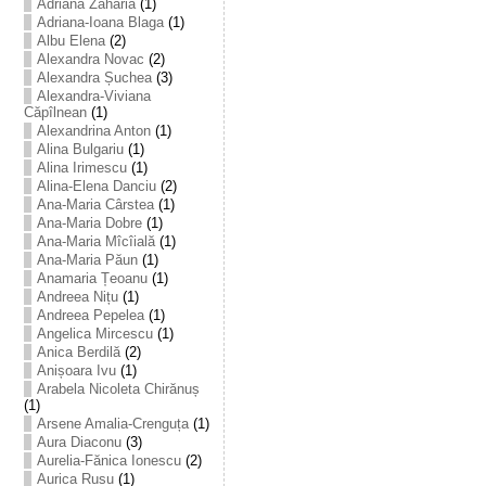
Adriana Zaharia
(1)
Adriana-Ioana Blaga
(1)
Albu Elena
(2)
Alexandra Novac
(2)
Alexandra Șuchea
(3)
Alexandra-Viviana
Căpîlnean
(1)
Alexandrina Anton
(1)
Alina Bulgariu
(1)
Alina Irimescu
(1)
Alina-Elena Danciu
(2)
Ana-Maria Cârstea
(1)
Ana-Maria Dobre
(1)
Ana-Maria Mîcîială
(1)
Ana-Maria Păun
(1)
Anamaria Țeoanu
(1)
Andreea Nițu
(1)
Andreea Pepelea
(1)
Angelica Mircescu
(1)
Anica Berdilă
(2)
Anișoara Ivu
(1)
Arabela Nicoleta Chirănuș
(1)
Arsene Amalia-Crenguța
(1)
Aura Diaconu
(3)
Aurelia-Fănica Ionescu
(2)
Aurica Rusu
(1)