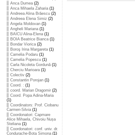
Anca Dumea
(2)
Anca Mihaela Zaharia
(1)
Andreea Alina Brăescu
(2)
Andreea Elena Simiz
(2)
Angela Moldovan
(1)
Angheli Mariana
(1)
BAICU Alina-Elena
(1)
BOIA Beatrice Bianca
(1)
Bondar Viorica
(2)
Boroş Irina Margareta
(1)
Camelia Podaru
(1)
Camelia Popescu
(1)
Carla Nicoleta Gordună
(1)
Cherciu Marioara
(1)
Colectiv
(2)
Constantin Porojan
(1)
Coord. :
(1)
coord. Marian Dragomir
(2)
Coord. Popa Adina-Maria
(1)
Coordinators: Prof. Ciobanu
Carmen-Silvia
(1)
Coordonatori: Capmare
Alice Mihaela, Chivoiu Nușa
Steliana
(1)
Coordonatori: conf. univ. dr.
Condurache-Bota Simona
(1)