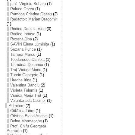
prof. Virginia Bobaru
(1)
Raluca Oprea
(1)
Ramona Cristina Oltean
(2)
Redactor: Marian Dragomir
(1)
Rodica Daniela Vlad
(3)
Rodica Ionașc
(1)
Roxana Jipa
(2)
SAVIN Elena Luminița
(1)
Suzana Purice
(1)
Tamara Marcu
(1)
Teodorescu Daniela
(1)
Tismănar Desanca
(1)
Truț Viorica Maria
(1)
Turcin Georgeta
(1)
Ureche Irina
(1)
Valentina Banciu
(2)
Violeta Tulumis
(1)
Viorica Maria Truț
(1)
Voluntariada Copiilor
(1)
Admitere
(2)
Cătălina Tirim
(1)
Cristina Elena Anghel
(1)
Doina Mormenche
(1)
Prof. Chifu Georgeta
Pompilia
(1)