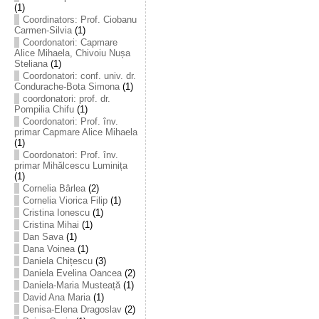
(1)
Coordinators: Prof. Ciobanu
Carmen-Silvia
(1)
Coordonatori: Capmare
Alice Mihaela, Chivoiu Nușa
Steliana
(1)
Coordonatori: conf. univ. dr.
Condurache-Bota Simona
(1)
coordonatori: prof. dr.
Pompilia Chifu
(1)
Coordonatori: Prof. înv.
primar Capmare Alice Mihaela
(1)
Coordonatori: Prof. înv.
primar Mihălcescu Luminița
(1)
Cornelia Bârlea
(2)
Cornelia Viorica Filip
(1)
Cristina Ionescu
(1)
Cristina Mihai
(1)
Dan Sava
(1)
Dana Voinea
(1)
Daniela Chițescu
(3)
Daniela Evelina Oancea
(2)
Daniela-Maria Musteață
(1)
David Ana Maria
(1)
Denisa-Elena Dragoslav
(2)