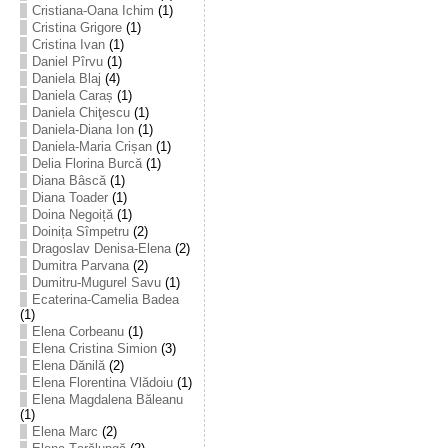
Cristiana-Oana Ichim
(1)
Cristina Grigore
(1)
Cristina Ivan
(1)
Daniel Pîrvu
(1)
Daniela Blaj
(4)
Daniela Caraș
(1)
Daniela Chiţescu
(1)
Daniela-Diana Ion
(1)
Daniela-Maria Crișan
(1)
Delia Florina Burcă
(1)
Diana Bâscă
(1)
Diana Toader
(1)
Doina Negoiță
(1)
Doinița Sîmpetru
(2)
Dragoslav Denisa-Elena
(2)
Dumitra Parvana
(2)
Dumitru-Mugurel Savu
(1)
Ecaterina-Camelia Badea
(1)
Elena Corbeanu
(1)
Elena Cristina Simion
(3)
Elena Dănilă
(2)
Elena Florentina Vlădoiu
(1)
Elena Magdalena Băleanu
(1)
Elena Marc
(2)