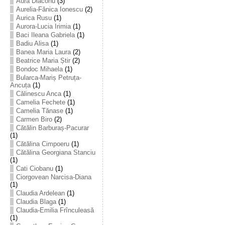
Aura Diaconu
(3)
Aurelia-Fănica Ionescu
(2)
Aurica Rusu
(1)
Aurora-Lucia Irimia
(1)
Baci Ileana Gabriela
(1)
Badiu Alisa
(1)
Banea Maria Laura
(2)
Beatrice Maria Știr
(2)
Bondoc Mihaela
(1)
Bularca-Mariș Petruța-
Ancuța
(1)
Călinescu Anca
(1)
Camelia Fechete
(1)
Camelia Tănase
(1)
Carmen Biro
(2)
Cătălin Barburaș-Pacurar
(1)
Cătălina Cimpoeru
(1)
Cătălina Georgiana Stanciu
(1)
Cati Ciobanu
(1)
Ciorgovean Narcisa-Diana
(1)
Claudia Ardelean
(1)
Claudia Blaga
(1)
Claudia-Emilia Frînculeasă
(1)