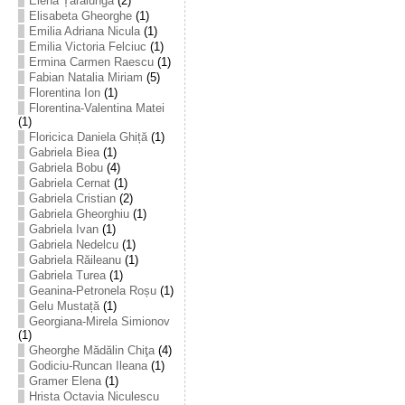
Elena Țarălungă
(2)
Elisabeta Gheorghe
(1)
Emilia Adriana Nicula
(1)
Emilia Victoria Felciuc
(1)
Ermina Carmen Raescu
(1)
Fabian Natalia Miriam
(5)
Florentina Ion
(1)
Florentina-Valentina Matei
(1)
Floricica Daniela Ghiță
(1)
Gabriela Biea
(1)
Gabriela Bobu
(4)
Gabriela Cernat
(1)
Gabriela Cristian
(2)
Gabriela Gheorghiu
(1)
Gabriela Ivan
(1)
Gabriela Nedelcu
(1)
Gabriela Răileanu
(1)
Gabriela Turea
(1)
Geanina-Petronela Roșu
(1)
Gelu Mustață
(1)
Georgiana-Mirela Simionov
(1)
Gheorghe Mădălin Chiţa
(4)
Godiciu-Runcan Ileana
(1)
Gramer Elena
(1)
Hrista Octavia Niculescu