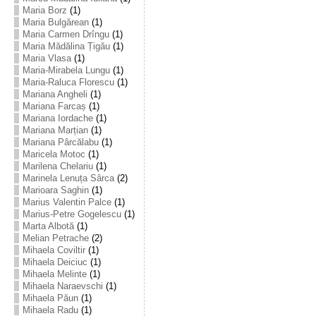
Maria Borz
(1)
Maria Bulgărean
(1)
Maria Carmen Drîngu
(1)
Maria Mădălina Țigău
(1)
Maria Vlasa
(1)
Maria-Mirabela Lungu
(1)
Maria-Raluca Florescu
(1)
Mariana Angheli
(1)
Mariana Farcaș
(1)
Mariana Iordache
(1)
Mariana Marțian
(1)
Mariana Pârcălabu
(1)
Maricela Motoc
(1)
Marilena Chelariu
(1)
Marinela Lenuța Sârca
(2)
Marioara Saghin
(1)
Marius Valentin Palce
(1)
Marius-Petre Gogelescu
(1)
Marta Albotă
(1)
Melian Petrache
(2)
Mihaela Coviltir
(1)
Mihaela Deiciuc
(1)
Mihaela Melinte
(1)
Mihaela Naraevschi
(1)
Mihaela Păun
(1)
Mihaela Radu
(1)