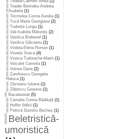
Titiana-Carmen Ioniță
(1)
Toader Berindeu Andreia
Elisabeta
(1)
Tocmelea Corina Aurelia
(1)
Tucă Maria Georgiana
(2)
Tudorița Lungu
(1)
Vali-Isabela Mărunțiș
(2)
Vasilica Brebenel
(1)
Vasilica Sălceanu
(1)
Violeta-Elena Roman
(1)
Viorela Stoica
(4)
Viorica Tudorache-Marin
(1)
Voiculeț Camelia
(1)
Voinea Dana
(2)
Zamfirescu Georgeta
Raluca
(1)
Zăvoianu Iuliana
(1)
Zlătescu Geanina
(1)
Bacalaureat
(5)
Camelia Corina Bădăuţă
(1)
Hoffer Ildikó
(1)
Petrică Dumitru Becheș
(1)
Beletristică-
umoristică