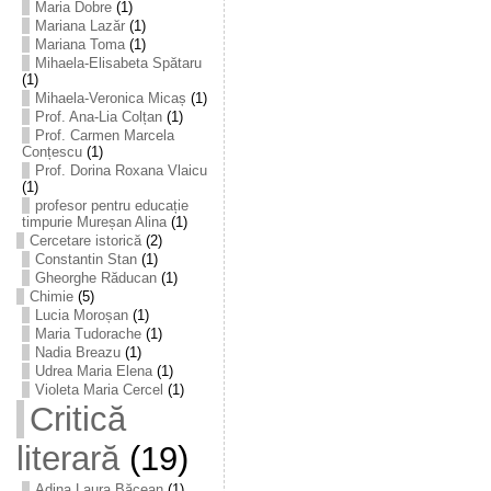
Maria Dobre
(1)
Mariana Lazăr
(1)
Mariana Toma
(1)
Mihaela-Elisabeta Spătaru
(1)
Mihaela-Veronica Micaș
(1)
Prof. Ana-Lia Colțan
(1)
Prof. Carmen Marcela
Conțescu
(1)
Prof. Dorina Roxana Vlaicu
(1)
profesor pentru educație
timpurie Mureșan Alina
(1)
Cercetare istorică
(2)
Constantin Stan
(1)
Gheorghe Răducan
(1)
Chimie
(5)
Lucia Moroșan
(1)
Maria Tudorache
(1)
Nadia Breazu
(1)
Udrea Maria Elena
(1)
Violeta Maria Cercel
(1)
Critică
literară
(19)
Adina Laura Băcean
(1)