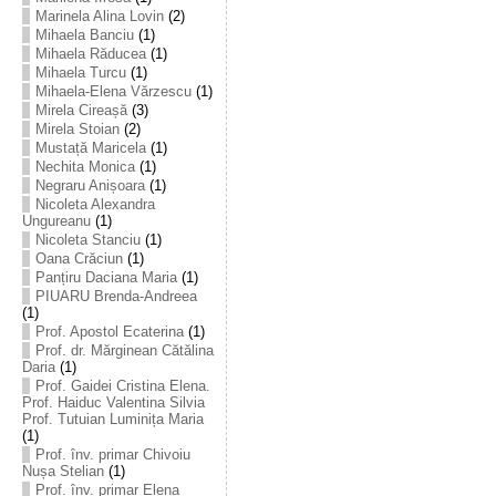
Marinela Alina Lovin
(2)
Mihaela Banciu
(1)
Mihaela Răducea
(1)
Mihaela Turcu
(1)
Mihaela-Elena Vărzescu
(1)
Mirela Cireașă
(3)
Mirela Stoian
(2)
Mustață Maricela
(1)
Nechita Monica
(1)
Negraru Anișoara
(1)
Nicoleta Alexandra
Ungureanu
(1)
Nicoleta Stanciu
(1)
Oana Crăciun
(1)
Panțiru Daciana Maria
(1)
PIUARU Brenda-Andreea
(1)
Prof. Apostol Ecaterina
(1)
Prof. dr. Mărginean Cătălina
Daria
(1)
Prof. Gaidei Cristina Elena.
Prof. Haiduc Valentina Silvia
Prof. Tutuian Luminița Maria
(1)
Prof. înv. primar Chivoiu
Nușa Stelian
(1)
Prof. înv. primar Elena