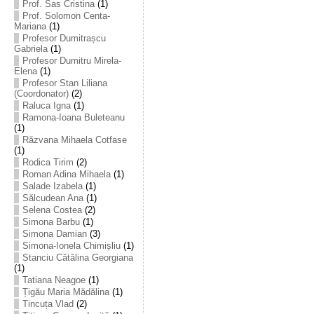
Prof. Sas Cristina
(1)
Prof. Solomon Centa-
Mariana
(1)
Profesor Dumitrașcu
Gabriela
(1)
Profesor Dumitru Mirela-
Elena
(1)
Profesor Stan Liliana
(Coordonator)
(2)
Raluca Igna
(1)
Ramona-Ioana Buleteanu
(1)
Răzvana Mihaela Cotfase
(1)
Rodica Tirim
(2)
Roman Adina Mihaela
(1)
Salade Izabela
(1)
Sălcudean Ana
(1)
Selena Costea
(2)
Simona Barbu
(1)
Simona Damian
(3)
Simona-Ionela Chimișliu
(1)
Stanciu Cătălina Georgiana
(1)
Tatiana Neagoe
(1)
Țigău Maria Mădălina
(1)
Tincuța Vlad
(2)