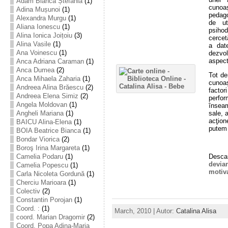
Adam Bianca Ștefania
(1)
cunoa
Adina Mușunoi
(1)
pedago
Alexandra Murgu
(1)
de ut
Aliana Ionescu
(1)
psiho
Alina Ionica Joițoiu
(3)
cercet
Alina Vasile
(1)
a dat
Ana Voinescu
(1)
dezvol
aspect
Anca Adriana Caraman
(1)
Anca Dumea
(2)
Tot de
Anca Mihaela Zaharia
(1)
cunoaş
Andreea Alina Brăescu
(2)
factor
Andreea Elena Simiz
(2)
perfor
Angela Moldovan
(1)
înseam
sale, 
Angheli Mariana
(1)
acţio
BAICU Alina-Elena
(1)
putem 
BOIA Beatrice Bianca
(1)
Bondar Viorica
(2)
Boroş Irina Margareta
(1)
Camelia Podaru
(1)
Descar
devia
Camelia Popescu
(1)
motiva
Carla Nicoleta Gordună
(1)
Cherciu Marioara
(1)
Colectiv
(2)
Constantin Porojan
(1)
Coord. :
(1)
March, 2010 | Autor:
Catalina Alisa
coord. Marian Dragomir
(2)
Coord. Popa Adina-Maria