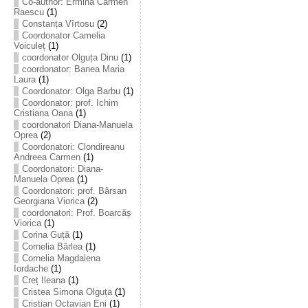
Co-author: Ermina Carmen
Raescu
(1)
Constanța Vîrtosu
(2)
Coordonator Camelia
Voiculeț
(1)
coordonator Olguța Dinu
(1)
coordonator: Banea Maria
Laura
(1)
Coordonator: Olga Barbu
(1)
Coordonator: prof. Ichim
Cristiana Oana
(1)
coordonatori Diana-Manuela
Oprea
(2)
Coordonatori: Clondireanu
Andreea Carmen
(1)
Coordonatori: Diana-
Manuela Oprea
(1)
Coordonatori: prof. Bârsan
Georgiana Viorica
(2)
coordonatori: Prof. Boarcăș
Viorica
(1)
Corina Guță
(1)
Cornelia Bârlea
(1)
Cornelia Magdalena
Iordache
(1)
Creț Ileana
(1)
Cristea Simona Olguța
(1)
Cristian Octavian Eni
(1)