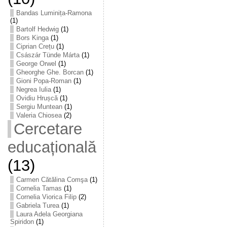
Bandas Luminița-Ramona
(1)
Bartolf Hedwig
(1)
Bors Kinga
(1)
Ciprian Crețu
(1)
Császár Tünde Márta
(1)
George Orwel
(1)
Gheorghe Ghe. Borcan
(1)
Gioni Popa-Roman
(1)
Negrea Iulia
(1)
Ovidiu Hrușcă
(1)
Sergiu Muntean
(1)
Valeria Chiosea
(2)
Cercetare
educațională
(13)
Carmen Cătălina Comşa
(1)
Cornelia Tamas
(1)
Cornelia Viorica Filip
(2)
Gabriela Turea
(1)
Laura Adela Georgiana
Spiridon
(1)