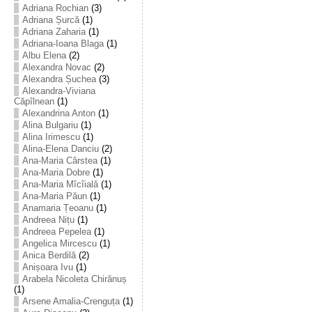
Adriana Rochian
(3)
Adriana Șurcă
(1)
Adriana Zaharia
(1)
Adriana-Ioana Blaga
(1)
Albu Elena
(2)
Alexandra Novac
(2)
Alexandra Șuchea
(3)
Alexandra-Viviana
Căpîlnean
(1)
Alexandrina Anton
(1)
Alina Bulgariu
(1)
Alina Irimescu
(1)
Alina-Elena Danciu
(2)
Ana-Maria Cârstea
(1)
Ana-Maria Dobre
(1)
Ana-Maria Mîcîială
(1)
Ana-Maria Păun
(1)
Anamaria Țeoanu
(1)
Andreea Nițu
(1)
Andreea Pepelea
(1)
Angelica Mircescu
(1)
Anica Berdilă
(2)
Anișoara Ivu
(1)
Arabela Nicoleta Chirănuș
(1)
Arsene Amalia-Crenguța
(1)