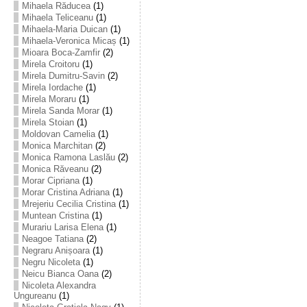
Mihaela Răducea
(1)
Mihaela Teliceanu
(1)
Mihaela-Maria Duican
(1)
Mihaela-Veronica Micaș
(1)
Mioara Boca-Zamfir
(2)
Mirela Croitoru
(1)
Mirela Dumitru-Savin
(2)
Mirela Iordache
(1)
Mirela Moraru
(1)
Mirela Sanda Morar
(1)
Mirela Stoian
(1)
Moldovan Camelia
(1)
Monica Marchitan
(2)
Monica Ramona Laslău
(2)
Monica Răveanu
(2)
Morar Cipriana
(1)
Morar Cristina Adriana
(1)
Mrejeriu Cecilia Cristina
(1)
Muntean Cristina
(1)
Murariu Larisa Elena
(1)
Neagoe Tatiana
(2)
Negraru Anișoara
(1)
Negru Nicoleta
(1)
Neicu Bianca Oana
(2)
Nicoleta Alexandra
Ungureanu
(1)