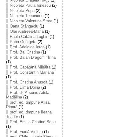
Nicoleta Grațiela Nagy
(1)
Nicoleta Paula Ionescu
(2)
Nicoleta Popa
(2)
Nicoleta Tecucianu
(1)
Nicoleta-Valentina Stroe
(1)
Oana Stângaciu
(1)
Olar Andreea-Maria
(1)
Paula Cătălina Loghin
(1)
Popa Georgeta
(2)
Prof. Adelaida Iorga
(1)
Prof. Bal Cristina
(1)
Prof. Bălan Dragomir Irina
(1)
Prof. Căpățână Mihăiță
(1)
Prof. Constantin Mariana
(1)
Prof. Cristina Anușcă
(1)
Prof. Dima Doina
(2)
Prof. dr. Arsenie Adela
Mădălina
(2)
prof. ed. timpurie Alisa
Pioară
(1)
prof. ed. timpurie Ileana
Toader
(1)
Prof. Emilia-Cristina Banu
(1)
Prof. Fuică Violeta
(1)
prof. Ghile Lavinia-Simona