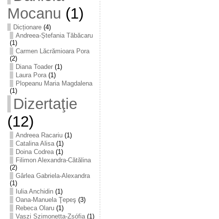
Mocanu
(1)
Dicționare
(4)
Andreea-Ștefania Tăbăcaru
(1)
Carmen Lăcrămioara Pora
(2)
Diana Toader
(1)
Laura Pora
(1)
Plopeanu Maria Magdalena
(1)
Dizertaţie
(12)
Andreea Racariu
(1)
Catalina Alisa
(1)
Doina Codrea
(1)
Filimon Alexandra-Cătălina
(2)
Gârlea Gabriela-Alexandra
(1)
Iulia Anchidin
(1)
Oana-Manuela Ţepeş
(3)
Rebeca Olaru
(1)
Vaszi Szimonetta-Zsófia
(1)