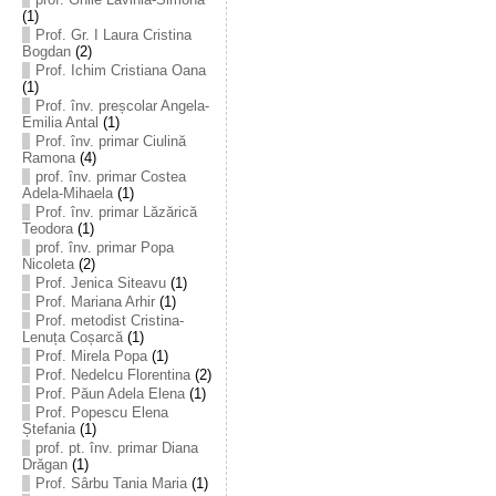
(1)
Prof. Gr. I Laura Cristina
Bogdan
(2)
Prof. Ichim Cristiana Oana
(1)
Prof. înv. preșcolar Angela-
Emilia Antal
(1)
Prof. înv. primar Ciulină
Ramona
(4)
prof. înv. primar Costea
Adela-Mihaela
(1)
Prof. înv. primar Lăzărică
Teodora
(1)
prof. înv. primar Popa
Nicoleta
(2)
Prof. Jenica Siteavu
(1)
Prof. Mariana Arhir
(1)
Prof. metodist Cristina-
Lenuța Coșarcă
(1)
Prof. Mirela Popa
(1)
Prof. Nedelcu Florentina
(2)
Prof. Păun Adela Elena
(1)
Prof. Popescu Elena
Ștefania
(1)
prof. pt. înv. primar Diana
Drăgan
(1)
Prof. Sârbu Tania Maria
(1)