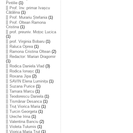
Pintilie
(1)
Prof. înv. primar Ivașcu
Cătălina
(1)
Prof. Murariu Ștefania
(1)
Prof. Oltean Ramona
Cristina
(1)
prof. preuniv. Moțoc Lucica
(1)
prof. Virginia Bobaru
(1)
Raluca Oprea
(1)
Ramona Cristina Oltean
(2)
Redactor: Marian Dragomir
(1)
Rodica Daniela Vlad
(3)
Rodica Ionașc
(1)
Roxana Jipa
(2)
SAVIN Elena Luminița
(1)
Suzana Purice
(1)
Tamara Marcu
(1)
Teodorescu Daniela
(1)
Tismănar Desanca
(1)
Truț Viorica Maria
(1)
Turcin Georgeta
(1)
Ureche Irina
(1)
Valentina Banciu
(2)
Violeta Tulumis
(1)
Viorica Maria Truț
(1)