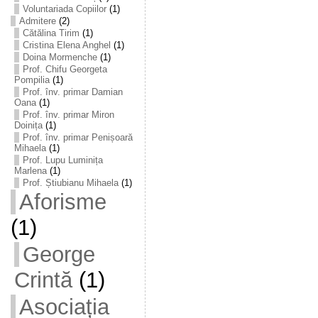
Voluntariada Copiilor
(1)
Admitere
(2)
Cătălina Tirim
(1)
Cristina Elena Anghel
(1)
Doina Mormenche
(1)
Prof. Chifu Georgeta
Pompilia
(1)
Prof. înv. primar Damian
Oana
(1)
Prof. înv. primar Miron
Doinița
(1)
Prof. înv. primar Penișoară
Mihaela
(1)
Prof. Lupu Luminița
Marlena
(1)
Prof. Știubianu Mihaela
(1)
Aforisme
(1)
George
Crintă
(1)
Asociația