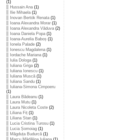
(1)
Hussain Ana
(1)
Ilie Mihaela
(1)
Inovan Bertók Renata
(1)
Ioana Alexandra Morar
(1)
Ioana Alexandra Văduva
(2)
Ioana Daniela Popa
(1)
Ioana-Aurelia Baboș
(1)
Ionela Palade
(2)
Ionescu Magdalena
(1)
Iordache Mariana
(1)
Iulia Dologa
(1)
Iuliana Griga
(2)
Iuliana Ionescu
(1)
Iuliana Muscă
(1)
Iuliana Sandu
(1)
Iuliana-Simona Cimpoeru
(1)
Laura Bădeanu
(1)
Laura Mutu
(1)
Laura Nicoleta Coste
(2)
Liliana Fiț
(1)
Liliana Stan
(1)
Lucia Cristina Turosu
(1)
Lucia Șomoiag
(1)
Măgduța Budurcă
(1)
Marcu Mădălina Iuliana
(1)