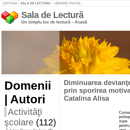
EDITURA
SALA DE LECTURA
LIBRARIE ONLINE
Sala de Lectură
Un simplu loc de lectură – Acasă
Domenii
Diminuarea devianţe
prin sporirea motivaţ
| Autori
Catalina Alisa
Activităţi
Cunoa
psihop
şcolare
(112)
mare r
pentru
unei 