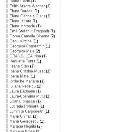
Doina Cociu
(1)
Edith-Aurora Wagner
(1)
Elena Daragiu
(1)
Elena Gabriela Olaru
(1)
Elena Istrate
(1)
Elena Morteciu
(1)
Emil Ștefănuț Dragomir
(1)
Florea Camelia Simona
(2)
Gagu Virginel
(1)
Georgeta Constantin
(1)
Georgeta Male
(2)
GRANZULEA Irina
(1)
Henriette Tonţa
(1)
Ileana Stan
(1)
Ioana Cristina Mușat
(1)
Ioana Matei
(1)
Iordache Mariana
(1)
Iuliana Nedelcu
(1)
Laura Bădeanu
(1)
Laura-Cosmina Mutu
(1)
Liliana Ionașcu
(1)
Lucreţia Pohoaţă
(1)
Luminița Carpodean
(1)
Maria Chiriac
(1)
Maria Georgescu
(1)
Mariana Negrilă
(2)
Marilena Ifrosa
(1)