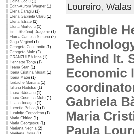
Doina Cociu
(1)
Loureiro
,
Walas
Edith-Aurora Wagner
(1)
Elena Daragiu
(1)
Elena Gabriela Olaru
(1)
Elena Istrate
(1)
Tangible H
Elena Morteciu
(1)
Emil Ștefănuț Dragomir
(1)
Florea Camelia Simona
(2)
Technology
Gagu Virginel
(1)
Georgeta Constantin
(1)
Georgeta Male
(2)
Behind It. 
GRANZULEA Irina
(1)
Henriette Tonţa
(1)
Ileana Stan
(1)
Economic 
Ioana Cristina Mușat
(1)
Ioana Matei
(1)
Iordache Mariana
(1)
coordinato
Iuliana Nedelcu
(1)
Laura Bădeanu
(1)
Gabriela B
Laura-Cosmina Mutu
(1)
Liliana Ionașcu
(1)
Lucreţia Pohoaţă
(1)
Maria Crist
Luminița Carpodean
(1)
Maria Chiriac
(1)
Maria Georgescu
(1)
Paula Loure
Mariana Negrilă
(2)
Marilena Ifrosa
(1)