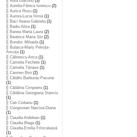
Aura Diaconu
(3)
Aurelia-Fănica Ionescu
(2)
Aurica Rusu
(1)
Aurora-Lucia Irimia
(1)
Baci Ileana Gabriela
(1)
Badiu Alisa
(1)
Banea Maria Laura
(2)
Beatrice Maria Știr
(2)
Bondoc Mihaela
(1)
Bularca-Mariș Petruța-
Ancuța
(1)
Călinescu Anca
(1)
Camelia Fechete
(1)
Camelia Tănase
(1)
Carmen Biro
(2)
Cătălin Barburaș-Pacurar
(1)
Cătălina Cimpoeru
(1)
Cătălina Georgiana Stanciu
(1)
Cati Ciobanu
(1)
Ciorgovean Narcisa-Diana
(1)
Claudia Ardelean
(1)
Claudia Blaga
(1)
Claudia-Emilia Frînculeasă
(1)