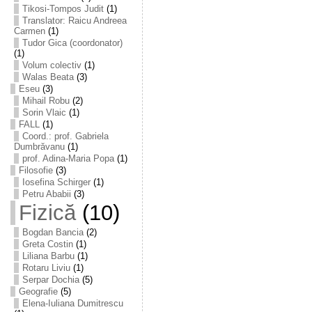
Tikosi-Tompos Judit
(1)
Translator: Raicu Andreea
Carmen
(1)
Tudor Gica (coordonator)
(1)
Volum colectiv
(1)
Walas Beata
(3)
Eseu
(3)
Mihail Robu
(2)
Sorin Vlaic
(1)
FALL
(1)
Coord.: prof. Gabriela
Dumbrăvanu
(1)
prof. Adina-Maria Popa
(1)
Filosofie
(3)
Iosefina Schirger
(1)
Petru Ababii
(3)
Fizică
(10)
Bogdan Bancia
(2)
Greta Costin
(1)
Liliana Barbu
(1)
Rotaru Liviu
(1)
Serpar Dochia
(5)
Geografie
(5)
Elena-Iuliana Dumitrescu