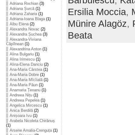
Bărbulescu
,
Kat
Adriana Rochian
(3)
Adriana Șurcă
(1)
Ersilia Moccia
,
Adriana Zaharia
(1)
Adriana-Ioana Blaga
(1)
Münire Alagöz
,
Albu Elena
(2)
Alexandra Novac
(2)
Beata
Alexandra Șuchea
(3)
Alexandra-Viviana
Căpîlnean
(1)
Alexandrina Anton
(1)
Alina Bulgariu
(1)
Alina Irimescu
(1)
Alina-Elena Danciu
(2)
Ana-Maria Cârstea
(1)
Ana-Maria Dobre
(1)
Ana-Maria Mîcîială
(1)
Ana-Maria Păun
(1)
Anamaria Țeoanu
(1)
Andreea Nițu
(1)
Andreea Pepelea
(1)
Angelica Mircescu
(1)
Anica Berdilă
(2)
Anișoara Ivu
(1)
Arabela Nicoleta Chirănuș
(1)
Arsene Amalia-Crenguța
(1)