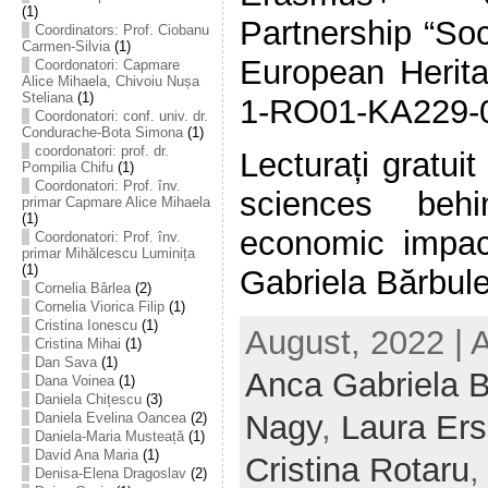
(1)
Partnership “So
Coordinators: Prof. Ciobanu
Carmen-Silvia
(1)
European Herita
Coordonatori: Capmare
Alice Mihaela, Chivoiu Nușa
Steliana
(1)
1-RO01-KA229-
Coordonatori: conf. univ. dr.
Condurache-Bota Simona
(1)
coordonatori: prof. dr.
Lecturați gratui
Pompilia Chifu
(1)
Coordonatori: Prof. înv.
sciences beh
primar Capmare Alice Mihaela
(1)
economic impac
Coordonatori: Prof. înv.
primar Mihălcescu Luminița
(1)
Gabriela Bărbules
Cornelia Bârlea
(2)
Cornelia Viorica Filip
(1)
Cristina Ionescu
(1)
August, 2022 | 
Cristina Mihai
(1)
Dan Sava
(1)
Anca Gabriela 
Dana Voinea
(1)
Daniela Chițescu
(3)
Nagy
,
Laura Ers
Daniela Evelina Oancea
(2)
Daniela-Maria Musteață
(1)
David Ana Maria
(1)
Cristina Rotaru
Denisa-Elena Dragoslav
(2)