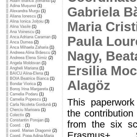
Adam Bianca Ștefania
(1)
Adina Mușunoi
(1)
Gabriela B
Alexandra Murgu
(1)
Aliana Ionescu
(1)
Alina Ionica Joițoiu
(3)
Maria Crist
Alina Vasile
(1)
Ana Voinescu
(1)
Paula Loure
Anca Adriana Caraman
(1)
Anca Dumea
(2)
Anca Mihaela Zaharia
(1)
Nagy, Beat
Andreea Alina Brăescu
(2)
Andreea Elena Simiz
(2)
Angela Moldovan
(1)
Ersilia Moc
Angheli Mariana
(1)
BAICU Alina-Elena
(1)
BOIA Beatrice Bianca
(1)
Alagöz
Bondar Viorica
(2)
Boroş Irina Margareta
(1)
Camelia Podaru
(1)
This paperwor
Camelia Popescu
(1)
Carla Nicoleta Gordună
(1)
Cherciu Marioara
(1)
the contribution
Colectiv
(2)
Constantin Porojan
(1)
from the six sc
Coord. :
(1)
coord. Marian Dragomir
(2)
Erasmus+ S
Coord. Popa Adina-Maria