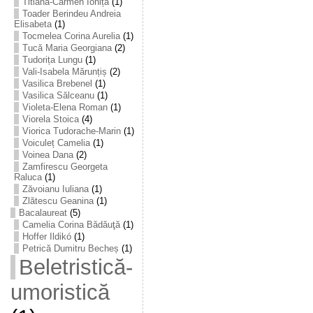
Titiana-Carmen Ioniță
(1)
Toader Berindeu Andreia
Elisabeta
(1)
Tocmelea Corina Aurelia
(1)
Tucă Maria Georgiana
(2)
Tudorița Lungu
(1)
Vali-Isabela Mărunțiș
(2)
Vasilica Brebenel
(1)
Vasilica Sălceanu
(1)
Violeta-Elena Roman
(1)
Viorela Stoica
(4)
Viorica Tudorache-Marin
(1)
Voiculeț Camelia
(1)
Voinea Dana
(2)
Zamfirescu Georgeta
Raluca
(1)
Zăvoianu Iuliana
(1)
Zlătescu Geanina
(1)
Bacalaureat
(5)
Camelia Corina Bădăuţă
(1)
Hoffer Ildikó
(1)
Petrică Dumitru Becheș
(1)
Beletristică-
umoristică