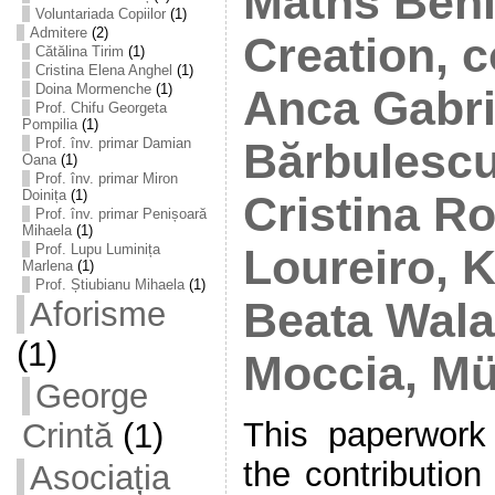
Maths Behi
Voluntariada Copiilor
(1)
Admitere
(2)
Creation, c
Cătălina Tirim
(1)
Cristina Elena Anghel
(1)
Doina Mormenche
(1)
Anca Gabri
Prof. Chifu Georgeta
Pompilia
(1)
Prof. înv. primar Damian
Bărbulescu
Oana
(1)
Prof. înv. primar Miron
Doinița
(1)
Cristina Ro
Prof. înv. primar Penișoară
Mihaela
(1)
Prof. Lupu Luminița
Loureiro, K
Marlena
(1)
Prof. Știubianu Mihaela
(1)
Beata Walas
Aforisme
(1)
Moccia, Mü
George
This paperwor
Crintă
(1)
the contribution
Asociația