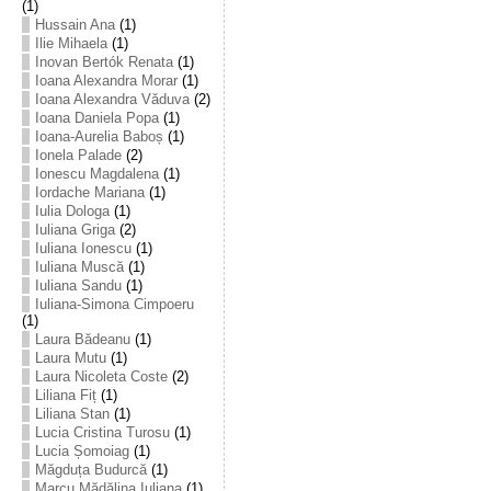
(1)
Hussain Ana
(1)
Ilie Mihaela
(1)
Inovan Bertók Renata
(1)
Ioana Alexandra Morar
(1)
Ioana Alexandra Văduva
(2)
Ioana Daniela Popa
(1)
Ioana-Aurelia Baboș
(1)
Ionela Palade
(2)
Ionescu Magdalena
(1)
Iordache Mariana
(1)
Iulia Dologa
(1)
Iuliana Griga
(2)
Iuliana Ionescu
(1)
Iuliana Muscă
(1)
Iuliana Sandu
(1)
Iuliana-Simona Cimpoeru
(1)
Laura Bădeanu
(1)
Laura Mutu
(1)
Laura Nicoleta Coste
(2)
Liliana Fiț
(1)
Liliana Stan
(1)
Lucia Cristina Turosu
(1)
Lucia Șomoiag
(1)
Măgduța Budurcă
(1)
Marcu Mădălina Iuliana
(1)