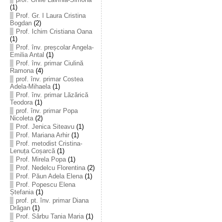
(1)
Prof. Gr. I Laura Cristina
Bogdan
(2)
Prof. Ichim Cristiana Oana
(1)
Prof. înv. preșcolar Angela-
Emilia Antal
(1)
Prof. înv. primar Ciulină
Ramona
(4)
prof. înv. primar Costea
Adela-Mihaela
(1)
Prof. înv. primar Lăzărică
Teodora
(1)
prof. înv. primar Popa
Nicoleta
(2)
Prof. Jenica Siteavu
(1)
Prof. Mariana Arhir
(1)
Prof. metodist Cristina-
Lenuța Coșarcă
(1)
Prof. Mirela Popa
(1)
Prof. Nedelcu Florentina
(2)
Prof. Păun Adela Elena
(1)
Prof. Popescu Elena
Ștefania
(1)
prof. pt. înv. primar Diana
Drăgan
(1)
Prof. Sârbu Tania Maria
(1)