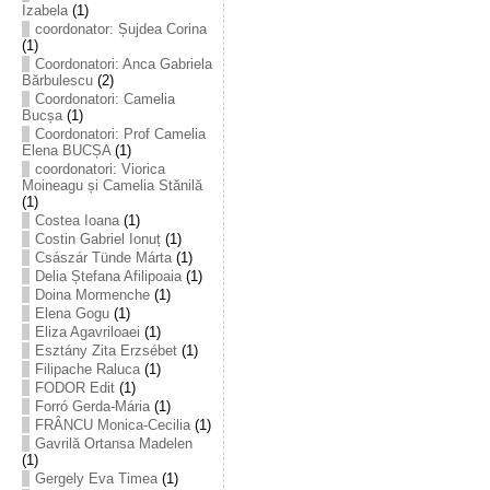
Izabela
(1)
coordonator: Șujdea Corina
(1)
Coordonatori: Anca Gabriela
Bărbulescu
(2)
Coordonatori: Camelia
Bucșa
(1)
Coordonatori: Prof Camelia
Elena BUCȘA
(1)
coordonatori: Viorica
Moineagu și Camelia Stănilă
(1)
Costea Ioana
(1)
Costin Gabriel Ionuț
(1)
Császár Tünde Márta
(1)
Delia Ștefana Afilipoaia
(1)
Doina Mormenche
(1)
Elena Gogu
(1)
Eliza Agavriloaei
(1)
Esztány Zita Erzsébet
(1)
Filipache Raluca
(1)
FODOR Edit
(1)
Forró Gerda-Mária
(1)
FRÂNCU Monica-Cecilia
(1)
Gavrilă Ortansa Madelen
(1)
Gergely Eva Timea
(1)