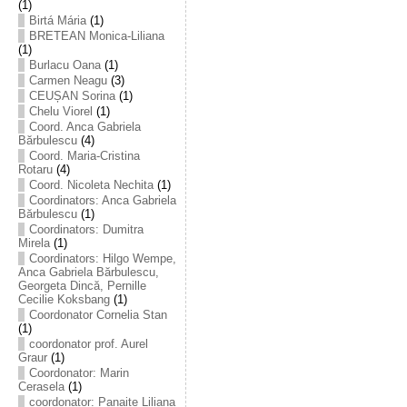
(1)
Birtá Mária
(1)
BRETEAN Monica-Liliana
(1)
Burlacu Oana
(1)
Carmen Neagu
(3)
CEUȘAN Sorina
(1)
Chelu Viorel
(1)
Coord. Anca Gabriela
Bărbulescu
(4)
Coord. Maria-Cristina
Rotaru
(4)
Coord. Nicoleta Nechita
(1)
Coordinators: Anca Gabriela
Bărbulescu
(1)
Coordinators: Dumitra
Mirela
(1)
Coordinators: Hilgo Wempe,
Anca Gabriela Bărbulescu,
Georgeta Dincă, Pernille
Cecilie Koksbang
(1)
Coordonator Cornelia Stan
(1)
coordonator prof. Aurel
Graur
(1)
Coordonator: Marin
Cerasela
(1)
coordonator: Panaite Liliana