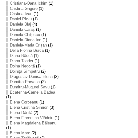
Cristiana-Oana Ichim
(1)
Cristina Grigore
(1)
Cristina Ivan
(1)
Daniel Pîrvu
(1)
Daniela Blaj
(4)
Daniela Caraș
(1)
Daniela Chiţescu
(1)
Daniela-Diana Ion
(1)
Daniela-Maria Crișan
(1)
Delia Florina Burcă
(1)
Diana Bâscă
(1)
Diana Toader
(1)
Doina Negoiță
(1)
Doinița Sîmpetru
(2)
Dragoslav Denisa-Elena
(2)
Dumitra Parvana
(2)
Dumitru-Mugurel Savu
(1)
Ecaterina-Camelia Badea
(1)
Elena Corbeanu
(1)
Elena Cristina Simion
(3)
Elena Dănilă
(2)
Elena Florentina Vlădoiu
(1)
Elena Magdalena Băleanu
(1)
Elena Marc
(2)