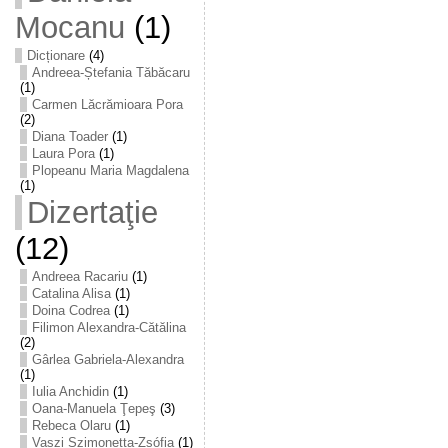
Mocanu
(1)
Dicționare
(4)
Andreea-Ștefania Tăbăcaru
(1)
Carmen Lăcrămioara Pora
(2)
Diana Toader
(1)
Laura Pora
(1)
Plopeanu Maria Magdalena
(1)
Dizertaţie
(12)
Andreea Racariu
(1)
Catalina Alisa
(1)
Doina Codrea
(1)
Filimon Alexandra-Cătălina
(2)
Gârlea Gabriela-Alexandra
(1)
Iulia Anchidin
(1)
Oana-Manuela Ţepeş
(3)
Rebeca Olaru
(1)
Vaszi Szimonetta-Zsófia
(1)