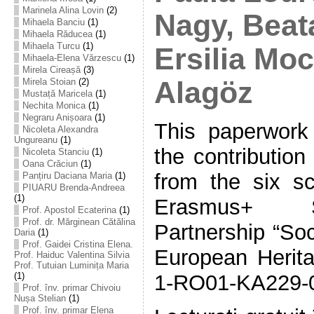
Marinela Alina Lovin
(2)
Nagy, Beat
Mihaela Banciu
(1)
Mihaela Răducea
(1)
Mihaela Turcu
(1)
Ersilia Moc
Mihaela-Elena Vărzescu
(1)
Mirela Cireașă
(3)
Mirela Stoian
(2)
Alagöz
Mustață Maricela
(1)
Nechita Monica
(1)
Negraru Anișoara
(1)
This paperwor
Nicoleta Alexandra
Ungureanu
(1)
the contribution
Nicoleta Stanciu
(1)
Oana Crăciun
(1)
from the six sc
Panțiru Daciana Maria
(1)
PIUARU Brenda-Andreea
(1)
Erasmus+ S
Prof. Apostol Ecaterina
(1)
Prof. dr. Mărginean Cătălina
Partnership “So
Daria
(1)
Prof. Gaidei Cristina Elena.
European Herita
Prof. Haiduc Valentina Silvia
Prof. Tutuian Luminița Maria
(1)
1-RO01-KA229-
Prof. înv. primar Chivoiu
Nușa Stelian
(1)
Prof. înv. primar Elena