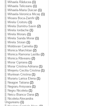
Mihaela Răducea
(1)
Mihaela Teliceanu
(1)
Mihaela-Maria Duican
(1)
Mihaela-Veronica Micaș
(1)
Mioara Boca-Zamfir
(2)
Mirela Croitoru
(1)
Mirela Dumitru-Savin
(2)
Mirela Iordache
(1)
Mirela Moraru
(1)
Mirela Sanda Morar
(1)
Mirela Stoian
(1)
Moldovan Camelia
(1)
Monica Marchitan
(2)
Monica Ramona Laslău
(2)
Monica Răveanu
(2)
Morar Cipriana
(1)
Morar Cristina Adriana
(1)
Mrejeriu Cecilia Cristina
(1)
Muntean Cristina
(1)
Murariu Larisa Elena
(1)
Neagoe Tatiana
(2)
Negraru Anișoara
(1)
Negru Nicoleta
(1)
Neicu Bianca Oana
(2)
Nicoleta Alexandra
Ungureanu
(1)