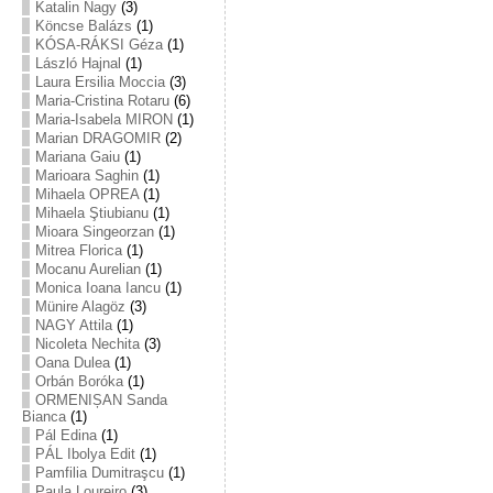
Katalin Nagy
(3)
Köncse Balázs
(1)
KÓSA-RÁKSI Géza
(1)
László Hajnal
(1)
Laura Ersilia Moccia
(3)
Maria-Cristina Rotaru
(6)
Maria-Isabela MIRON
(1)
Marian DRAGOMIR
(2)
Mariana Gaiu
(1)
Marioara Saghin
(1)
Mihaela OPREA
(1)
Mihaela Ştiubianu
(1)
Mioara Singeorzan
(1)
Mitrea Florica
(1)
Mocanu Aurelian
(1)
Monica Ioana Iancu
(1)
Münire Alagöz
(3)
NAGY Attila
(1)
Nicoleta Nechita
(3)
Oana Dulea
(1)
Orbán Boróka
(1)
ORMENIȘAN Sanda
Bianca
(1)
Pál Edina
(1)
PÁL Ibolya Edit
(1)
Pamfilia Dumitraşcu
(1)
Paula Loureiro
(3)