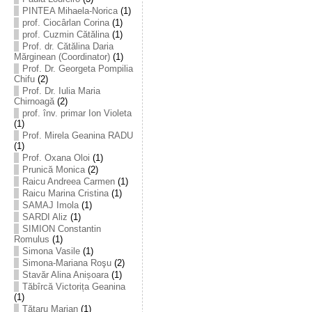
PINTEA Mihaela-Norica
(1)
prof. Ciocârlan Corina
(1)
prof. Cuzmin Cătălina
(1)
Prof. dr. Cătălina Daria
Mărginean (Coordinator)
(1)
Prof. Dr. Georgeta Pompilia
Chifu
(2)
Prof. Dr. Iulia Maria
Chirnoagă
(2)
prof. înv. primar Ion Violeta
(1)
Prof. Mirela Geanina RADU
(1)
Prof. Oxana Oloi
(1)
Prunică Monica
(2)
Raicu Andreea Carmen
(1)
Raicu Marina Cristina
(1)
SAMAJ Imola
(1)
SARDI Aliz
(1)
SIMION Constantin
Romulus
(1)
Simona Vasile
(1)
Simona-Mariana Roşu
(2)
Stavăr Alina Anișoara
(1)
Tăbîrcă Victorița Geanina
(1)
Tătaru Marian
(1)