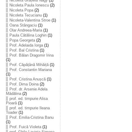
Nicoleta Grațiela Nagy
(1)
Nicoleta Paula Ionescu
(2)
Nicoleta Popa
(2)
Nicoleta Tecucianu
(1)
Nicoleta-Valentina Stroe
(1)
Oana Stângaciu
(1)
Olar Andreea-Maria
(1)
Paula Cătălina Loghin
(1)
Popa Georgeta
(2)
Prof. Adelaida Iorga
(1)
Prof. Bal Cristina
(1)
Prof. Bălan Dragomir Irina
(1)
Prof. Căpățână Mihăiță
(1)
Prof. Constantin Mariana
(1)
Prof. Cristina Anușcă
(1)
Prof. Dima Doina
(2)
Prof. dr. Arsenie Adela
Mădălina
(2)
prof. ed. timpurie Alisa
Pioară
(1)
prof. ed. timpurie Ileana
Toader
(1)
Prof. Emilia-Cristina Banu
(1)
Prof. Fuică Violeta
(1)
prof. Ghile Lavinia-Simona