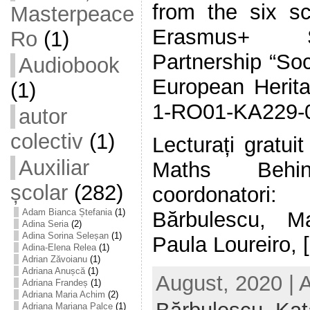
from the six sc
Masterpeace
Erasmus+ S
Ro
(1)
Partnership “So
Audiobook
European Herita
(1)
1-RO01-KA229-
autor
colectiv
(1)
Lecturați gratui
Auxiliar
Maths Behi
școlar
(282)
coordonator
Adam Bianca Ștefania
(1)
Bărbulescu, Ma
Adina Seria
(2)
Adina Sorina Seleșan
(1)
Paula Loureiro, [.
Adina-Elena Relea
(1)
Adrian Zăvoianu
(1)
Adriana Anușcă
(1)
August, 2020 | 
Adriana Frandeș
(1)
Adriana Maria Achim
(2)
Adriana Mariana Palce
(1)