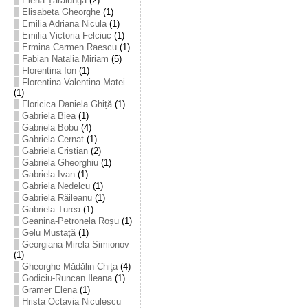
Elena Țarălungă
(2)
Elisabeta Gheorghe
(1)
Emilia Adriana Nicula
(1)
Emilia Victoria Felciuc
(1)
Ermina Carmen Raescu
(1)
Fabian Natalia Miriam
(5)
Florentina Ion
(1)
Florentina-Valentina Matei
(1)
Floricica Daniela Ghiță
(1)
Gabriela Biea
(1)
Gabriela Bobu
(4)
Gabriela Cernat
(1)
Gabriela Cristian
(2)
Gabriela Gheorghiu
(1)
Gabriela Ivan
(1)
Gabriela Nedelcu
(1)
Gabriela Răileanu
(1)
Gabriela Turea
(1)
Geanina-Petronela Roșu
(1)
Gelu Mustață
(1)
Georgiana-Mirela Simionov
(1)
Gheorghe Mădălin Chiţa
(4)
Godiciu-Runcan Ileana
(1)
Gramer Elena
(1)
Hrista Octavia Niculescu