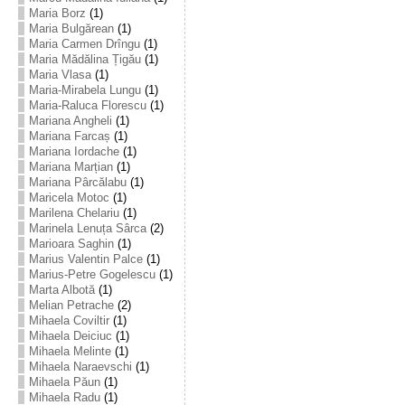
Maria Borz
(1)
Maria Bulgărean
(1)
Maria Carmen Drîngu
(1)
Maria Mădălina Țigău
(1)
Maria Vlasa
(1)
Maria-Mirabela Lungu
(1)
Maria-Raluca Florescu
(1)
Mariana Angheli
(1)
Mariana Farcaș
(1)
Mariana Iordache
(1)
Mariana Marțian
(1)
Mariana Pârcălabu
(1)
Maricela Motoc
(1)
Marilena Chelariu
(1)
Marinela Lenuța Sârca
(2)
Marioara Saghin
(1)
Marius Valentin Palce
(1)
Marius-Petre Gogelescu
(1)
Marta Albotă
(1)
Melian Petrache
(2)
Mihaela Coviltir
(1)
Mihaela Deiciuc
(1)
Mihaela Melinte
(1)
Mihaela Naraevschi
(1)
Mihaela Păun
(1)
Mihaela Radu
(1)