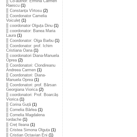
Co-author: Ermina Carmen
Raescu
(1)
Constanța Vîrtosu
(2)
Coordonator Camelia
Voiculeț
(1)
coordonator Olguța Dinu
(1)
coordonator: Banea Maria
Laura
(1)
Coordonator: Olga Barbu
(1)
Coordonator: prof. Ichim
Cristiana Oana
(1)
coordonatori Diana-Manuela
Oprea
(2)
Coordonatori: Clondireanu
Andreea Carmen
(1)
Coordonatori: Diana-
Manuela Oprea
(1)
Coordonatori: prof. Bârsan
Georgiana Viorica
(2)
coordonatori: Prof. Boarcăș
Viorica
(1)
Corina Guță
(1)
Cornelia Bârlea
(1)
Cornelia Magdalena
Iordache
(1)
Creț Ileana
(1)
Cristea Simona Olguța
(1)
Cristian Octavian Eni
(1)