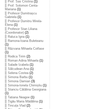
Prof. Sas Cristina
(1)
Prof. Solomon Centa-
Mariana
(1)
Profesor Dumitrașcu
Gabriela
(1)
Profesor Dumitru Mirela-
Elena
(1)
Profesor Stan Liliana
(Coordonator)
(2)
Raluca Igna
(1)
Ramona-Ioana Buleteanu
(1)
Răzvana Mihaela Cotfase
(1)
Rodica Tirim
(2)
Roman Adina Mihaela
(1)
Salade Izabela
(1)
Sălcudean Ana
(1)
Selena Costea
(2)
Simona Barbu
(1)
Simona Damian
(3)
Simona-Ionela Chimișliu
(1)
Stanciu Cătălina Georgiana
(1)
Tatiana Neagoe
(1)
Țigău Maria Mădălina
(1)
Tincuța Vlad
(2)