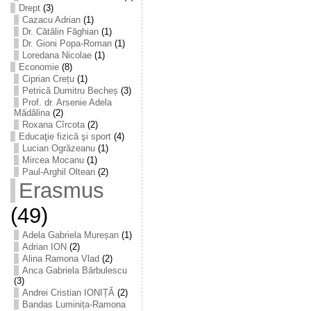
Drept
(3)
Cazacu Adrian
(1)
Dr. Cătălin Făghian
(1)
Dr. Gioni Popa-Roman
(1)
Loredana Nicolae
(1)
Economie
(8)
Ciprian Crețu
(1)
Petrică Dumitru Becheș
(3)
Prof. dr. Arsenie Adela
Mădălina
(2)
Roxana Cîrcota
(2)
Educaţie fizică şi sport
(4)
Lucian Ogrăzeanu
(1)
Mircea Mocanu
(1)
Paul-Arghil Oltean
(2)
Erasmus
(49)
Adela Gabriela Mureșan
(1)
Adrian ION
(2)
Alina Ramona Vlad
(2)
Anca Gabriela Bărbulescu
(3)
Andrei Cristian IONIȚĂ
(2)
Bandas Luminița-Ramona