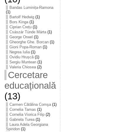
Bandas Luminița-Ramona
(1)
Bartolf Hedwig
(1)
Bors Kinga
(1)
Ciprian Crețu
(1)
Császár Tünde Márta
(1)
George Orwel
(1)
Gheorghe Ghe. Borcan
(1)
Gioni Popa-Roman
(1)
Negrea Iulia
(1)
Ovidiu Hrușcă
(1)
Sergiu Muntean
(1)
Valeria Chiosea
(2)
Cercetare
educațională
(13)
Carmen Cătălina Comşa
(1)
Cornelia Tamas
(1)
Cornelia Viorica Filip
(2)
Gabriela Turea
(1)
Laura Adela Georgiana
Spiridon
(1)