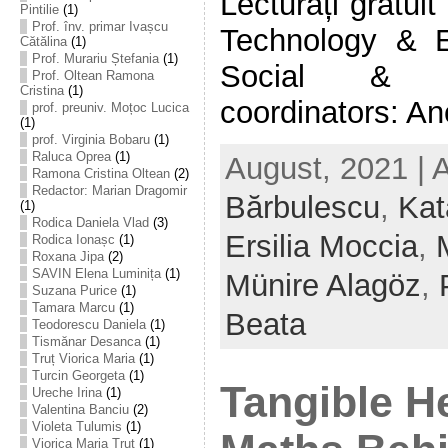
Lecturați gratui
Pintilie
(1)
Prof. înv. primar Ivașcu
Technology & E
Cătălina
(1)
Prof. Murariu Ștefania
(1)
Social & E
Prof. Oltean Ramona
Cristina
(1)
coordinators: Anc
prof. preuniv. Moțoc Lucica
(1)
prof. Virginia Bobaru
(1)
Raluca Oprea
(1)
August, 2021 | 
Ramona Cristina Oltean
(2)
Redactor: Marian Dragomir
Bărbulescu
,
Kat
(1)
Rodica Daniela Vlad
(3)
Ersilia Moccia
,
Rodica Ionașc
(1)
Roxana Jipa
(2)
SAVIN Elena Luminița
(1)
Münire Alagöz
,
Suzana Purice
(1)
Tamara Marcu
(1)
Beata
Teodorescu Daniela
(1)
Tismănar Desanca
(1)
Truț Viorica Maria
(1)
Turcin Georgeta
(1)
Tangible H
Ureche Irina
(1)
Valentina Banciu
(2)
Violeta Tulumis
(1)
Viorica Maria Truț
(1)