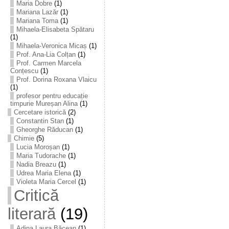
Maria Dobre
(1)
Mariana Lazăr
(1)
Mariana Toma
(1)
Mihaela-Elisabeta Spătaru
(1)
Mihaela-Veronica Micaș
(1)
Prof. Ana-Lia Colțan
(1)
Prof. Carmen Marcela
Conțescu
(1)
Prof. Dorina Roxana Vlaicu
(1)
profesor pentru educație
timpurie Mureșan Alina
(1)
Cercetare istorică
(2)
Constantin Stan
(1)
Gheorghe Răducan
(1)
Chimie
(5)
Lucia Moroșan
(1)
Maria Tudorache
(1)
Nadia Breazu
(1)
Udrea Maria Elena
(1)
Violeta Maria Cercel
(1)
Critică
literară
(19)
Adina Laura Băcean
(1)