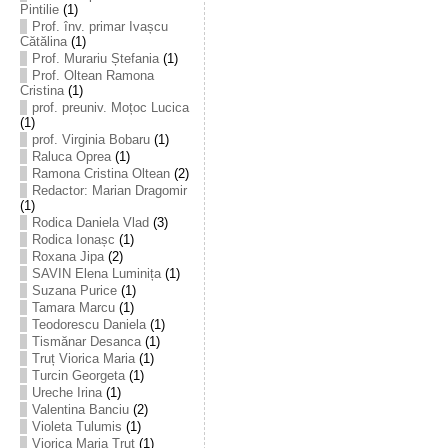
Pintilie
(1)
Prof. înv. primar Ivașcu
Cătălina
(1)
Prof. Murariu Ștefania
(1)
Prof. Oltean Ramona
Cristina
(1)
prof. preuniv. Moțoc Lucica
(1)
prof. Virginia Bobaru
(1)
Raluca Oprea
(1)
Ramona Cristina Oltean
(2)
Redactor: Marian Dragomir
(1)
Rodica Daniela Vlad
(3)
Rodica Ionașc
(1)
Roxana Jipa
(2)
SAVIN Elena Luminița
(1)
Suzana Purice
(1)
Tamara Marcu
(1)
Teodorescu Daniela
(1)
Tismănar Desanca
(1)
Truț Viorica Maria
(1)
Turcin Georgeta
(1)
Ureche Irina
(1)
Valentina Banciu
(2)
Violeta Tulumis
(1)
Viorica Maria Truț
(1)