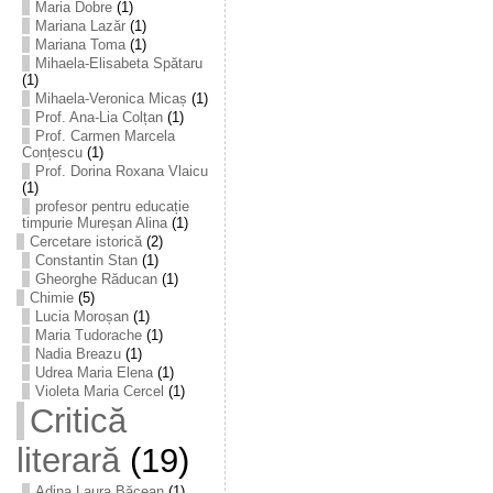
Maria Dobre
(1)
Mariana Lazăr
(1)
Mariana Toma
(1)
Mihaela-Elisabeta Spătaru
(1)
Mihaela-Veronica Micaș
(1)
Prof. Ana-Lia Colțan
(1)
Prof. Carmen Marcela
Conțescu
(1)
Prof. Dorina Roxana Vlaicu
(1)
profesor pentru educație
timpurie Mureșan Alina
(1)
Cercetare istorică
(2)
Constantin Stan
(1)
Gheorghe Răducan
(1)
Chimie
(5)
Lucia Moroșan
(1)
Maria Tudorache
(1)
Nadia Breazu
(1)
Udrea Maria Elena
(1)
Violeta Maria Cercel
(1)
Critică
literară
(19)
Adina Laura Băcean
(1)