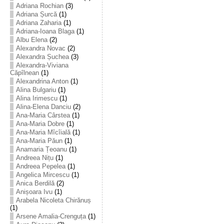
Adriana Rochian
(3)
Adriana Șurcă
(1)
Adriana Zaharia
(1)
Adriana-Ioana Blaga
(1)
Albu Elena
(2)
Alexandra Novac
(2)
Alexandra Șuchea
(3)
Alexandra-Viviana
Căpîlnean
(1)
Alexandrina Anton
(1)
Alina Bulgariu
(1)
Alina Irimescu
(1)
Alina-Elena Danciu
(2)
Ana-Maria Cârstea
(1)
Ana-Maria Dobre
(1)
Ana-Maria Mîcîială
(1)
Ana-Maria Păun
(1)
Anamaria Țeoanu
(1)
Andreea Nițu
(1)
Andreea Pepelea
(1)
Angelica Mircescu
(1)
Anica Berdilă
(2)
Anișoara Ivu
(1)
Arabela Nicoleta Chirănuș
(1)
Arsene Amalia-Crenguța
(1)