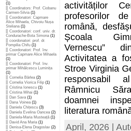
activităților 
(1)
Coordinators: Prof. Ciobanu
Carmen-Silvia
(1)
profesorilor d
Coordonatori: Capmare
Alice Mihaela, Chivoiu Nușa
română, desfășu
Steliana
(1)
Coordonatori: conf. univ. dr.
Școala Gimn
Condurache-Bota Simona
(1)
coordonatori: prof. dr.
Vernescu” d
Pompilia Chifu
(1)
Coordonatori: Prof. înv.
primar Capmare Alice Mihaela
Activitatea a fo
(1)
Coordonatori: Prof. înv.
Stroe Virginia G
primar Mihălcescu Luminița
(1)
responsabil a
Cornelia Bârlea
(2)
Cornelia Viorica Filip
(1)
Râmnicu Săra
Cristina Ionescu
(1)
Cristina Mihai
(1)
doamnei insp
Dan Sava
(1)
Dana Voinea
(1)
Daniela Chițescu
(3)
literatura română,
Daniela Evelina Oancea
(2)
Daniela-Maria Musteață
(1)
David Ana Maria
(1)
April, 2026 | Au
Denisa-Elena Dragoslav
(2)