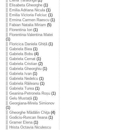
Elena Țarălungă
(2)
Elisabeta Gheorghe
(1)
Emilia Adriana Nicula
(1)
Emilia Victoria Felciuc
(1)
Ermina Carmen Raescu
(1)
Fabian Natalia Miriam
(5)
Florentina Ion
(1)
Florentina-Valentina Matei
(1)
Floricica Daniela Ghiță
(1)
Gabriela Biea
(1)
Gabriela Bobu
(4)
Gabriela Cernat
(1)
Gabriela Cristian
(2)
Gabriela Gheorghiu
(1)
Gabriela Ivan
(1)
Gabriela Nedelcu
(1)
Gabriela Răileanu
(1)
Gabriela Turea
(1)
Geanina-Petronela Roșu
(1)
Gelu Mustață
(1)
Georgiana-Mirela Simionov
(1)
Gheorghe Mădălin Chiţa
(4)
Godiciu-Runcan Ileana
(1)
Gramer Elena
(1)
Hrista Octavia Niculescu