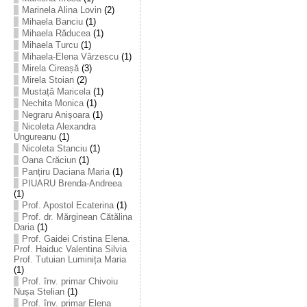
Marinela Alina Lovin
(2)
Mihaela Banciu
(1)
Mihaela Răducea
(1)
Mihaela Turcu
(1)
Mihaela-Elena Vărzescu
(1)
Mirela Cireașă
(3)
Mirela Stoian
(2)
Mustață Maricela
(1)
Nechita Monica
(1)
Negraru Anișoara
(1)
Nicoleta Alexandra
Ungureanu
(1)
Nicoleta Stanciu
(1)
Oana Crăciun
(1)
Panțiru Daciana Maria
(1)
PIUARU Brenda-Andreea
(1)
Prof. Apostol Ecaterina
(1)
Prof. dr. Mărginean Cătălina
Daria
(1)
Prof. Gaidei Cristina Elena.
Prof. Haiduc Valentina Silvia
Prof. Tutuian Luminița Maria
(1)
Prof. înv. primar Chivoiu
Nușa Stelian
(1)
Prof. înv. primar Elena