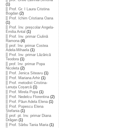
(1)
Prof. Gr. I Laura Cristina
Bogdan
(2)
Prof. Ichim Cristiana Oana
(1)
Prof. înv. preșcolar Angela-
Emilia Antal
(1)
Prof. înv. primar Ciulină
Ramona
(4)
prof. înv. primar Costea
Adela-Mihaela
(1)
Prof. înv. primar Lăzărică
Teodora
(1)
prof. înv. primar Popa
Nicoleta
(2)
Prof. Jenica Siteavu
(1)
Prof. Mariana Arhir
(1)
Prof. metodist Cristina-
Lenuța Coșarcă
(1)
Prof. Mirela Popa
(1)
Prof. Nedelcu Florentina
(2)
Prof. Păun Adela Elena
(1)
Prof. Popescu Elena
Ștefania
(1)
prof. pt. înv. primar Diana
Drăgan
(1)
Prof. Sârbu Tania Maria
(1)