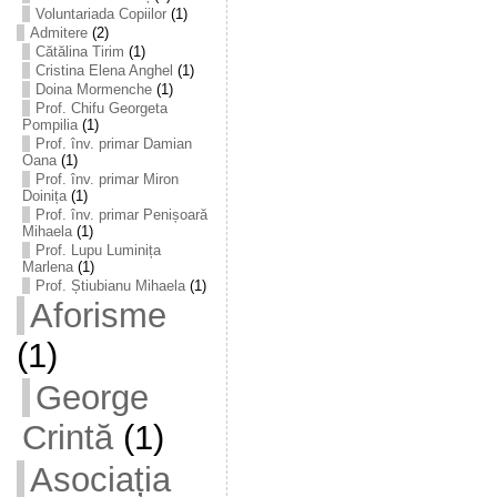
Voluntariada Copiilor
(1)
Admitere
(2)
Cătălina Tirim
(1)
Cristina Elena Anghel
(1)
Doina Mormenche
(1)
Prof. Chifu Georgeta
Pompilia
(1)
Prof. înv. primar Damian
Oana
(1)
Prof. înv. primar Miron
Doinița
(1)
Prof. înv. primar Penișoară
Mihaela
(1)
Prof. Lupu Luminița
Marlena
(1)
Prof. Știubianu Mihaela
(1)
Aforisme
(1)
George
Crintă
(1)
Asociația