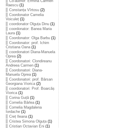
Co-author: Ermina Carmen
Raescu
(1)
Constanța Vîrtosu
(2)
Coordonator Camelia
Voiculeț
(1)
coordonator Olguța Dinu
(1)
coordonator: Banea Maria
Laura
(1)
Coordonator: Olga Barbu
(1)
Coordonator: prof. Ichim
Cristiana Oana
(1)
coordonatori Diana-Manuela
Oprea
(2)
Coordonatori: Clondireanu
Andreea Carmen
(1)
Coordonatori: Diana-
Manuela Oprea
(1)
Coordonatori: prof. Bârsan
Georgiana Viorica
(2)
coordonatori: Prof. Boarcăș
Viorica
(1)
Corina Guță
(1)
Cornelia Bârlea
(1)
Cornelia Magdalena
Iordache
(1)
Creț Ileana
(1)
Cristea Simona Olguța
(1)
Cristian Octavian Eni
(1)