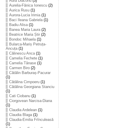
Aura Diaconu
(3)
Aurelia-Fănica Ionescu
(2)
Aurica Rusu
(1)
Aurora-Lucia Irimia
(1)
Baci Ileana Gabriela
(1)
Badiu Alisa
(1)
Banea Maria Laura
(2)
Beatrice Maria Știr
(2)
Bondoc Mihaela
(1)
Bularca-Mariș Petruța-
Ancuța
(1)
Călinescu Anca
(1)
Camelia Fechete
(1)
Camelia Tănase
(1)
Carmen Biro
(2)
Cătălin Barburaș-Pacurar
(1)
Cătălina Cimpoeru
(1)
Cătălina Georgiana Stanciu
(1)
Cati Ciobanu
(1)
Ciorgovean Narcisa-Diana
(1)
Claudia Ardelean
(1)
Claudia Blaga
(1)
Claudia-Emilia Frînculeasă
(1)