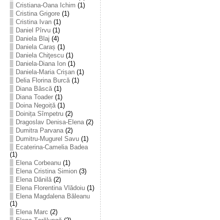
Cristiana-Oana Ichim
(1)
Cristina Grigore
(1)
Cristina Ivan
(1)
Daniel Pîrvu
(1)
Daniela Blaj
(4)
Daniela Caraș
(1)
Daniela Chiţescu
(1)
Daniela-Diana Ion
(1)
Daniela-Maria Crișan
(1)
Delia Florina Burcă
(1)
Diana Bâscă
(1)
Diana Toader
(1)
Doina Negoiță
(1)
Doinița Sîmpetru
(2)
Dragoslav Denisa-Elena
(2)
Dumitra Parvana
(2)
Dumitru-Mugurel Savu
(1)
Ecaterina-Camelia Badea
(1)
Elena Corbeanu
(1)
Elena Cristina Simion
(3)
Elena Dănilă
(2)
Elena Florentina Vlădoiu
(1)
Elena Magdalena Băleanu
(1)
Elena Marc
(2)