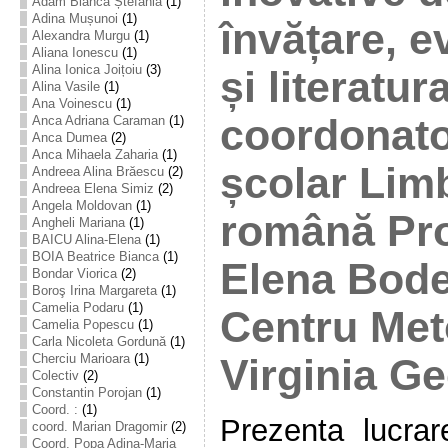
Adam Bianca Ștefania
(1)
Adina Mușunoi
(1)
învățare, e
Alexandra Murgu
(1)
Aliana Ionescu
(1)
Alina Ionica Joițoiu
(3)
și literatu
Alina Vasile
(1)
Ana Voinescu
(1)
coordonato
Anca Adriana Caraman
(1)
Anca Dumea
(2)
Anca Mihaela Zaharia
(1)
școlar Limb
Andreea Alina Brăescu
(2)
Andreea Elena Simiz
(2)
Angela Moldovan
(1)
română Prof
Angheli Mariana
(1)
BAICU Alina-Elena
(1)
BOIA Beatrice Bianca
(1)
Elena Bode
Bondar Viorica
(2)
Boroş Irina Margareta
(1)
Camelia Podaru
(1)
Centru Met
Camelia Popescu
(1)
Carla Nicoleta Gordună
(1)
Cherciu Marioara
(1)
Virginia G
Colectiv
(2)
Constantin Porojan
(1)
Coord. :
(1)
Prezenta lucrare
coord. Marian Dragomir
(2)
Coord. Popa Adina-Maria