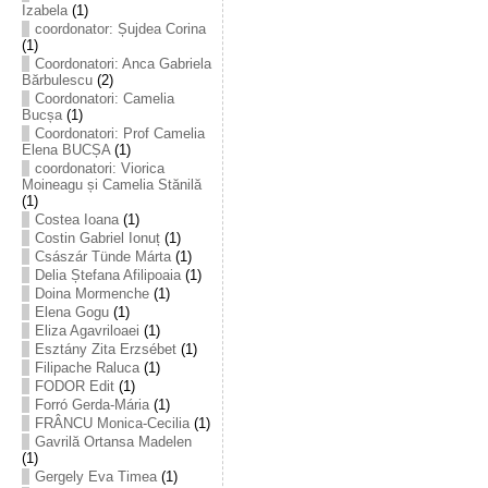
Izabela
(1)
coordonator: Șujdea Corina
(1)
Coordonatori: Anca Gabriela
Bărbulescu
(2)
Coordonatori: Camelia
Bucșa
(1)
Coordonatori: Prof Camelia
Elena BUCȘA
(1)
coordonatori: Viorica
Moineagu și Camelia Stănilă
(1)
Costea Ioana
(1)
Costin Gabriel Ionuț
(1)
Császár Tünde Márta
(1)
Delia Ștefana Afilipoaia
(1)
Doina Mormenche
(1)
Elena Gogu
(1)
Eliza Agavriloaei
(1)
Esztány Zita Erzsébet
(1)
Filipache Raluca
(1)
FODOR Edit
(1)
Forró Gerda-Mária
(1)
FRÂNCU Monica-Cecilia
(1)
Gavrilă Ortansa Madelen
(1)
Gergely Eva Timea
(1)