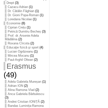
Drept
(3)
Cazacu Adrian
(1)
Dr. Cătălin Făghian
(1)
Dr. Gioni Popa-Roman
(1)
Loredana Nicolae
(1)
Economie
(8)
Ciprian Crețu
(1)
Petrică Dumitru Becheș
(3)
Prof. dr. Arsenie Adela
Mădălina
(2)
Roxana Cîrcota
(2)
Educaţie fizică şi sport
(4)
Lucian Ogrăzeanu
(1)
Mircea Mocanu
(1)
Paul-Arghil Oltean
(2)
Erasmus
(49)
Adela Gabriela Mureșan
(1)
Adrian ION
(2)
Alina Ramona Vlad
(2)
Anca Gabriela Bărbulescu
(3)
Andrei Cristian IONIȚĂ
(2)
Bandas Luminița-Ramona