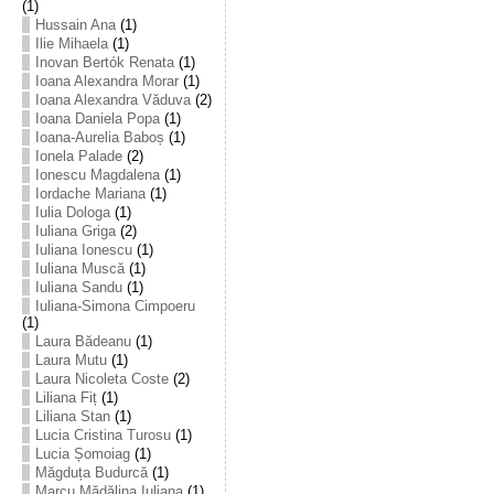
(1)
Hussain Ana
(1)
Ilie Mihaela
(1)
Inovan Bertók Renata
(1)
Ioana Alexandra Morar
(1)
Ioana Alexandra Văduva
(2)
Ioana Daniela Popa
(1)
Ioana-Aurelia Baboș
(1)
Ionela Palade
(2)
Ionescu Magdalena
(1)
Iordache Mariana
(1)
Iulia Dologa
(1)
Iuliana Griga
(2)
Iuliana Ionescu
(1)
Iuliana Muscă
(1)
Iuliana Sandu
(1)
Iuliana-Simona Cimpoeru
(1)
Laura Bădeanu
(1)
Laura Mutu
(1)
Laura Nicoleta Coste
(2)
Liliana Fiț
(1)
Liliana Stan
(1)
Lucia Cristina Turosu
(1)
Lucia Șomoiag
(1)
Măgduța Budurcă
(1)
Marcu Mădălina Iuliana
(1)