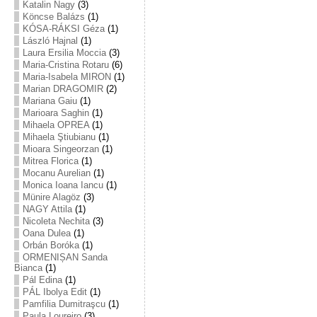
Katalin Nagy
(3)
Köncse Balázs
(1)
KÓSA-RÁKSI Géza
(1)
László Hajnal
(1)
Laura Ersilia Moccia
(3)
Maria-Cristina Rotaru
(6)
Maria-Isabela MIRON
(1)
Marian DRAGOMIR
(2)
Mariana Gaiu
(1)
Marioara Saghin
(1)
Mihaela OPREA
(1)
Mihaela Ştiubianu
(1)
Mioara Singeorzan
(1)
Mitrea Florica
(1)
Mocanu Aurelian
(1)
Monica Ioana Iancu
(1)
Münire Alagöz
(3)
NAGY Attila
(1)
Nicoleta Nechita
(3)
Oana Dulea
(1)
Orbán Boróka
(1)
ORMENIȘAN Sanda
Bianca
(1)
Pál Edina
(1)
PÁL Ibolya Edit
(1)
Pamfilia Dumitraşcu
(1)
Paula Loureiro
(3)