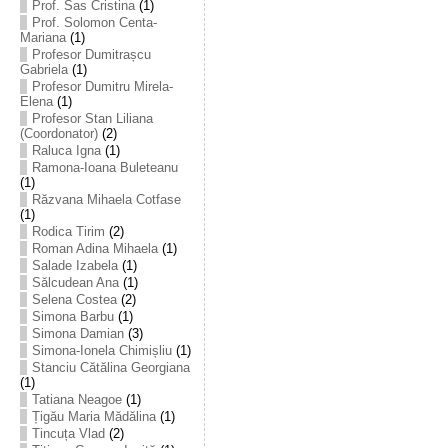
Prof. Sas Cristina
(1)
Prof. Solomon Centa-
Mariana
(1)
Profesor Dumitrașcu
Gabriela
(1)
Profesor Dumitru Mirela-
Elena
(1)
Profesor Stan Liliana
(Coordonator)
(2)
Raluca Igna
(1)
Ramona-Ioana Buleteanu
(1)
Răzvana Mihaela Cotfase
(1)
Rodica Tirim
(2)
Roman Adina Mihaela
(1)
Salade Izabela
(1)
Sălcudean Ana
(1)
Selena Costea
(2)
Simona Barbu
(1)
Simona Damian
(3)
Simona-Ionela Chimișliu
(1)
Stanciu Cătălina Georgiana
(1)
Tatiana Neagoe
(1)
Țigău Maria Mădălina
(1)
Tincuța Vlad
(2)