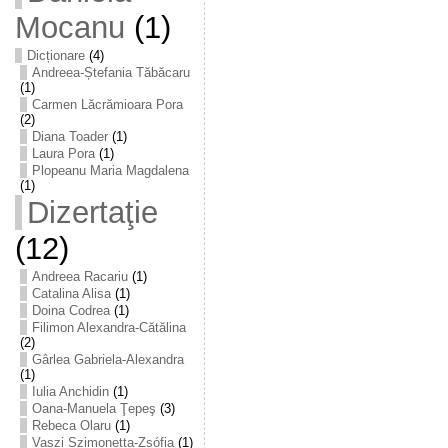
Mocanu
(1)
Dicționare
(4)
Andreea-Ștefania Tăbăcaru
(1)
Carmen Lăcrămioara Pora
(2)
Diana Toader
(1)
Laura Pora
(1)
Plopeanu Maria Magdalena
(1)
Dizertaţie
(12)
Andreea Racariu
(1)
Catalina Alisa
(1)
Doina Codrea
(1)
Filimon Alexandra-Cătălina
(2)
Gârlea Gabriela-Alexandra
(1)
Iulia Anchidin
(1)
Oana-Manuela Ţepeş
(3)
Rebeca Olaru
(1)
Vaszi Szimonetta-Zsófia
(1)