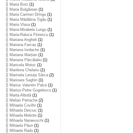
Maria Borz
(1)
Maria Bulgărean
(1)
Maria Carmen Drîngu
(1)
Maria Mădălina Țigău
(1)
Maria Vlasa
(1)
Maria-Mirabela Lungu
(1)
Maria-Raluca Florescu
(1)
Mariana Angheli
(1)
Mariana Farcaș
(1)
Mariana Iordache
(1)
Mariana Marțian
(1)
Mariana Pârcălabu
(1)
Maricela Motoc
(1)
Marilena Chelariu
(1)
Marinela Lenuța Sârca
(2)
Marioara Saghin
(1)
Marius Valentin Palce
(1)
Marius-Petre Gogelescu
(1)
Marta Albotă
(1)
Melian Petrache
(2)
Mihaela Coviltir
(1)
Mihaela Deiciuc
(1)
Mihaela Melinte
(1)
Mihaela Naraevschi
(1)
Mihaela Păun
(1)
Mihaela Radu
(1)