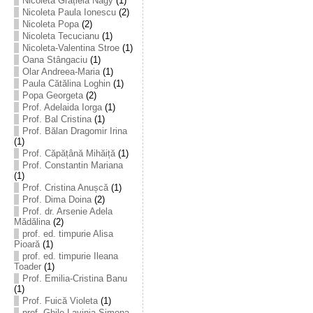
Nicoleta Grațiela Nagy
(1)
Nicoleta Paula Ionescu
(2)
Nicoleta Popa
(2)
Nicoleta Tecucianu
(1)
Nicoleta-Valentina Stroe
(1)
Oana Stângaciu
(1)
Olar Andreea-Maria
(1)
Paula Cătălina Loghin
(1)
Popa Georgeta
(2)
Prof. Adelaida Iorga
(1)
Prof. Bal Cristina
(1)
Prof. Bălan Dragomir Irina
(1)
Prof. Căpățână Mihăiță
(1)
Prof. Constantin Mariana
(1)
Prof. Cristina Anușcă
(1)
Prof. Dima Doina
(2)
Prof. dr. Arsenie Adela
Mădălina
(2)
prof. ed. timpurie Alisa
Pioară
(1)
prof. ed. timpurie Ileana
Toader
(1)
Prof. Emilia-Cristina Banu
(1)
Prof. Fuică Violeta
(1)
prof. Ghile Lavinia-Simona