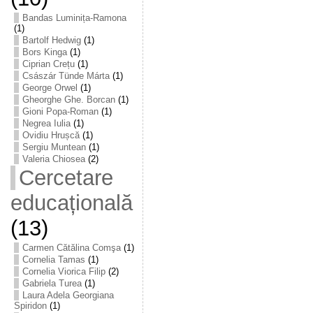
Bandas Luminița-Ramona
(1)
Bartolf Hedwig
(1)
Bors Kinga
(1)
Ciprian Crețu
(1)
Császár Tünde Márta
(1)
George Orwel
(1)
Gheorghe Ghe. Borcan
(1)
Gioni Popa-Roman
(1)
Negrea Iulia
(1)
Ovidiu Hrușcă
(1)
Sergiu Muntean
(1)
Valeria Chiosea
(2)
Cercetare
educațională
(13)
Carmen Cătălina Comşa
(1)
Cornelia Tamas
(1)
Cornelia Viorica Filip
(2)
Gabriela Turea
(1)
Laura Adela Georgiana
Spiridon
(1)