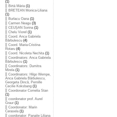
(1)
Birtá Mária
(1)
BRETEAN Monica-Liliana
(1)
Burlacu Oana
(1)
Carmen Neagu
(3)
CEUȘAN Sorina
(1)
Chelu Viorel
(1)
Coord. Anca Gabriela
Bărbulescu
(4)
Coord. Maria-Cristina
Rotaru
(4)
Coord. Nicoleta Nechita
(1)
Coordinators: Anca Gabriela
Bărbulescu
(1)
Coordinators: Dumitra
Mirela
(1)
Coordinators: Hilgo Wempe,
Anca Gabriela Bărbulescu,
Georgeta Dincă, Pernille
Cecilie Koksbang
(1)
Coordonator Cornelia Stan
(1)
coordonator prof. Aurel
Graur
(1)
Coordonator: Marin
Cerasela
(1)
coordonator: Panaite Liliana