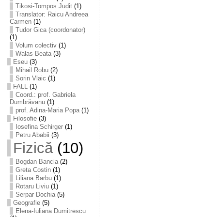
Tikosi-Tompos Judit
(1)
Translator: Raicu Andreea
Carmen
(1)
Tudor Gica (coordonator)
(1)
Volum colectiv
(1)
Walas Beata
(3)
Eseu
(3)
Mihail Robu
(2)
Sorin Vlaic
(1)
FALL
(1)
Coord.: prof. Gabriela
Dumbrăvanu
(1)
prof. Adina-Maria Popa
(1)
Filosofie
(3)
Iosefina Schirger
(1)
Petru Ababii
(3)
Fizică
(10)
Bogdan Bancia
(2)
Greta Costin
(1)
Liliana Barbu
(1)
Rotaru Liviu
(1)
Serpar Dochia
(5)
Geografie
(5)
Elena-Iuliana Dumitrescu