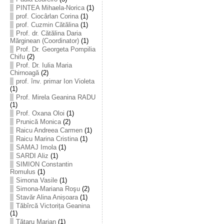
PINTEA Mihaela-Norica
(1)
prof. Ciocârlan Corina
(1)
prof. Cuzmin Cătălina
(1)
Prof. dr. Cătălina Daria
Mărginean (Coordinator)
(1)
Prof. Dr. Georgeta Pompilia
Chifu
(2)
Prof. Dr. Iulia Maria
Chirnoagă
(2)
prof. înv. primar Ion Violeta
(1)
Prof. Mirela Geanina RADU
(1)
Prof. Oxana Oloi
(1)
Prunică Monica
(2)
Raicu Andreea Carmen
(1)
Raicu Marina Cristina
(1)
SAMAJ Imola
(1)
SARDI Aliz
(1)
SIMION Constantin
Romulus
(1)
Simona Vasile
(1)
Simona-Mariana Roşu
(2)
Stavăr Alina Anișoara
(1)
Tăbîrcă Victorița Geanina
(1)
Tătaru Marian
(1)