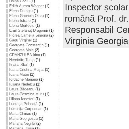
Doina Cociu
(1)
Inspector școlar
Edith-Aurora Wagner
(1)
Elena Daragiu
(1)
română Prof. dr
Elena Gabriela Olaru
(1)
Elena Istrate
(1)
Elena Morteciu
(1)
Responsabil Cen
Emil Ștefănuț Dragomir
(1)
Florea Camelia Simona
(2)
Virginia Georgi
Gagu Virginel
(1)
Georgeta Constantin
(1)
Georgeta Male
(2)
GRANZULEA Irina
(1)
Henriette Tonţa
(1)
Ileana Stan
(1)
Ioana Cristina Mușat
(1)
Ioana Matei
(1)
Iordache Mariana
(1)
Iuliana Nedelcu
(1)
Laura Bădeanu
(1)
Laura-Cosmina Mutu
(1)
Liliana Ionașcu
(1)
Lucreţia Pohoaţă
(1)
Luminița Carpodean
(1)
Maria Chiriac
(1)
Maria Georgescu
(1)
Mariana Negrilă
(2)
Marilena Ifrosa
(1)