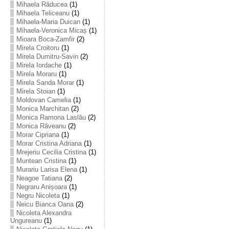
Mihaela Răducea
(1)
Mihaela Teliceanu
(1)
Mihaela-Maria Duican
(1)
Mihaela-Veronica Micaș
(1)
Mioara Boca-Zamfir
(2)
Mirela Croitoru
(1)
Mirela Dumitru-Savin
(2)
Mirela Iordache
(1)
Mirela Moraru
(1)
Mirela Sanda Morar
(1)
Mirela Stoian
(1)
Moldovan Camelia
(1)
Monica Marchitan
(2)
Monica Ramona Laslău
(2)
Monica Răveanu
(2)
Morar Cipriana
(1)
Morar Cristina Adriana
(1)
Mrejeriu Cecilia Cristina
(1)
Muntean Cristina
(1)
Murariu Larisa Elena
(1)
Neagoe Tatiana
(2)
Negraru Anișoara
(1)
Negru Nicoleta
(1)
Neicu Bianca Oana
(2)
Nicoleta Alexandra
Ungureanu
(1)