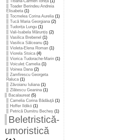
Titiana-Carmen Ioniță
(1)
Toader Berindeu Andreia
Elisabeta
(1)
Tocmelea Corina Aurelia
(1)
Tucă Maria Georgiana
(2)
Tudorița Lungu
(1)
Vali-Isabela Mărunțiș
(2)
Vasilica Brebenel
(1)
Vasilica Sălceanu
(1)
Violeta-Elena Roman
(1)
Viorela Stoica
(4)
Viorica Tudorache-Marin
(1)
Voiculeț Camelia
(1)
Voinea Dana
(2)
Zamfirescu Georgeta
Raluca
(1)
Zăvoianu Iuliana
(1)
Zlătescu Geanina
(1)
Bacalaureat
(5)
Camelia Corina Bădăuţă
(1)
Hoffer Ildikó
(1)
Petrică Dumitru Becheș
(1)
Beletristică-
umoristică