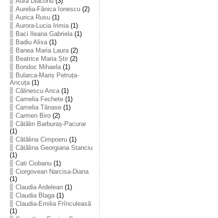
Aura Diaconu
(3)
Aurelia-Fănica Ionescu
(2)
Aurica Rusu
(1)
Aurora-Lucia Irimia
(1)
Baci Ileana Gabriela
(1)
Badiu Alisa
(1)
Banea Maria Laura
(2)
Beatrice Maria Știr
(2)
Bondoc Mihaela
(1)
Bularca-Mariș Petruța-
Ancuța
(1)
Călinescu Anca
(1)
Camelia Fechete
(1)
Camelia Tănase
(1)
Carmen Biro
(2)
Cătălin Barburaș-Pacurar
(1)
Cătălina Cimpoeru
(1)
Cătălina Georgiana Stanciu
(1)
Cati Ciobanu
(1)
Ciorgovean Narcisa-Diana
(1)
Claudia Ardelean
(1)
Claudia Blaga
(1)
Claudia-Emilia Frînculeasă
(1)