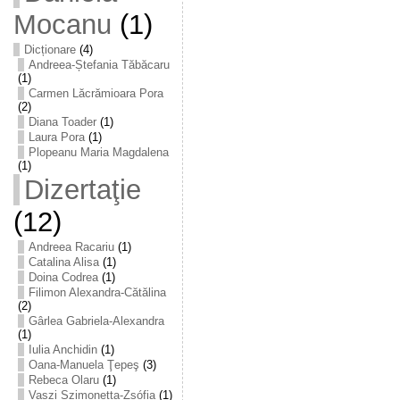
Mocanu
(1)
Dicționare
(4)
Andreea-Ștefania Tăbăcaru
(1)
Carmen Lăcrămioara Pora
(2)
Diana Toader
(1)
Laura Pora
(1)
Plopeanu Maria Magdalena
(1)
Dizertaţie
(12)
Andreea Racariu
(1)
Catalina Alisa
(1)
Doina Codrea
(1)
Filimon Alexandra-Cătălina
(2)
Gârlea Gabriela-Alexandra
(1)
Iulia Anchidin
(1)
Oana-Manuela Ţepeş
(3)
Rebeca Olaru
(1)
Vaszi Szimonetta-Zsófia
(1)