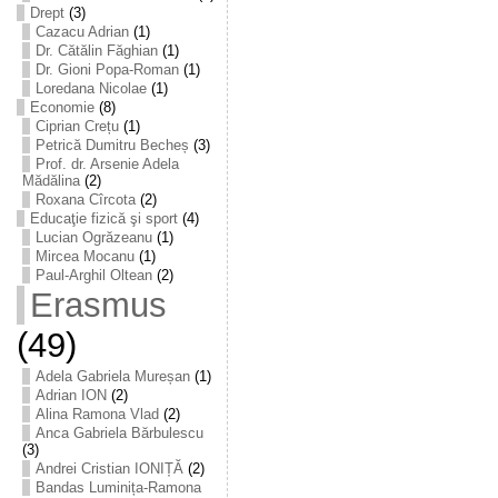
Drept
(3)
Cazacu Adrian
(1)
Dr. Cătălin Făghian
(1)
Dr. Gioni Popa-Roman
(1)
Loredana Nicolae
(1)
Economie
(8)
Ciprian Crețu
(1)
Petrică Dumitru Becheș
(3)
Prof. dr. Arsenie Adela
Mădălina
(2)
Roxana Cîrcota
(2)
Educaţie fizică şi sport
(4)
Lucian Ogrăzeanu
(1)
Mircea Mocanu
(1)
Paul-Arghil Oltean
(2)
Erasmus
(49)
Adela Gabriela Mureșan
(1)
Adrian ION
(2)
Alina Ramona Vlad
(2)
Anca Gabriela Bărbulescu
(3)
Andrei Cristian IONIȚĂ
(2)
Bandas Luminița-Ramona