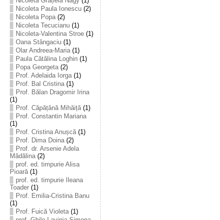
Nicoleta Grațiela Nagy
(1)
Nicoleta Paula Ionescu
(2)
Nicoleta Popa
(2)
Nicoleta Tecucianu
(1)
Nicoleta-Valentina Stroe
(1)
Oana Stângaciu
(1)
Olar Andreea-Maria
(1)
Paula Cătălina Loghin
(1)
Popa Georgeta
(2)
Prof. Adelaida Iorga
(1)
Prof. Bal Cristina
(1)
Prof. Bălan Dragomir Irina
(1)
Prof. Căpățână Mihăiță
(1)
Prof. Constantin Mariana
(1)
Prof. Cristina Anușcă
(1)
Prof. Dima Doina
(2)
Prof. dr. Arsenie Adela
Mădălina
(2)
prof. ed. timpurie Alisa
Pioară
(1)
prof. ed. timpurie Ileana
Toader
(1)
Prof. Emilia-Cristina Banu
(1)
Prof. Fuică Violeta
(1)
prof. Ghile Lavinia-Simona