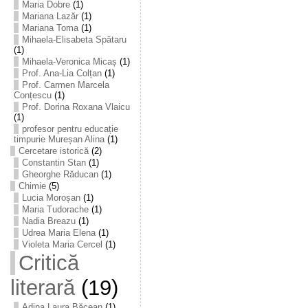
Maria Dobre
(1)
Mariana Lazăr
(1)
Mariana Toma
(1)
Mihaela-Elisabeta Spătaru
(1)
Mihaela-Veronica Micaș
(1)
Prof. Ana-Lia Colțan
(1)
Prof. Carmen Marcela
Conțescu
(1)
Prof. Dorina Roxana Vlaicu
(1)
profesor pentru educație
timpurie Mureșan Alina
(1)
Cercetare istorică
(2)
Constantin Stan
(1)
Gheorghe Răducan
(1)
Chimie
(5)
Lucia Moroșan
(1)
Maria Tudorache
(1)
Nadia Breazu
(1)
Udrea Maria Elena
(1)
Violeta Maria Cercel
(1)
Critică
literară
(19)
Adina Laura Băcean
(1)