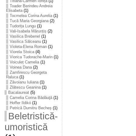
Titiana-Carmen Ioniță
(1)
Toader Berindeu Andreia
Elisabeta
(1)
Tocmelea Corina Aurelia
(1)
Tucă Maria Georgiana
(2)
Tudorița Lungu
(1)
Vali-Isabela Mărunțiș
(2)
Vasilica Brebenel
(1)
Vasilica Sălceanu
(1)
Violeta-Elena Roman
(1)
Viorela Stoica
(4)
Viorica Tudorache-Marin
(1)
Voiculeț Camelia
(1)
Voinea Dana
(2)
Zamfirescu Georgeta
Raluca
(1)
Zăvoianu Iuliana
(1)
Zlătescu Geanina
(1)
Bacalaureat
(5)
Camelia Corina Bădăuţă
(1)
Hoffer Ildikó
(1)
Petrică Dumitru Becheș
(1)
Beletristică-
umoristică