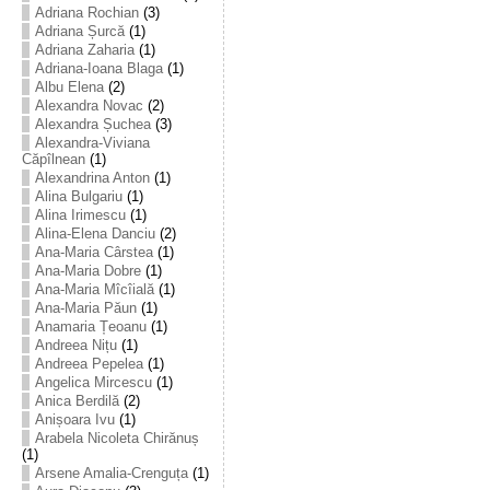
Adriana Rochian
(3)
Adriana Șurcă
(1)
Adriana Zaharia
(1)
Adriana-Ioana Blaga
(1)
Albu Elena
(2)
Alexandra Novac
(2)
Alexandra Șuchea
(3)
Alexandra-Viviana
Căpîlnean
(1)
Alexandrina Anton
(1)
Alina Bulgariu
(1)
Alina Irimescu
(1)
Alina-Elena Danciu
(2)
Ana-Maria Cârstea
(1)
Ana-Maria Dobre
(1)
Ana-Maria Mîcîială
(1)
Ana-Maria Păun
(1)
Anamaria Țeoanu
(1)
Andreea Nițu
(1)
Andreea Pepelea
(1)
Angelica Mircescu
(1)
Anica Berdilă
(2)
Anișoara Ivu
(1)
Arabela Nicoleta Chirănuș
(1)
Arsene Amalia-Crenguța
(1)