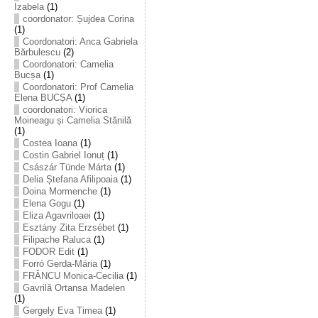
Izabela
(1)
coordonator: Șujdea Corina
(1)
Coordonatori: Anca Gabriela
Bărbulescu
(2)
Coordonatori: Camelia
Bucșa
(1)
Coordonatori: Prof Camelia
Elena BUCȘA
(1)
coordonatori: Viorica
Moineagu și Camelia Stănilă
(1)
Costea Ioana
(1)
Costin Gabriel Ionuț
(1)
Császár Tünde Márta
(1)
Delia Ștefana Afilipoaia
(1)
Doina Mormenche
(1)
Elena Gogu
(1)
Eliza Agavriloaei
(1)
Esztány Zita Erzsébet
(1)
Filipache Raluca
(1)
FODOR Edit
(1)
Forró Gerda-Mária
(1)
FRÂNCU Monica-Cecilia
(1)
Gavrilă Ortansa Madelen
(1)
Gergely Eva Timea
(1)