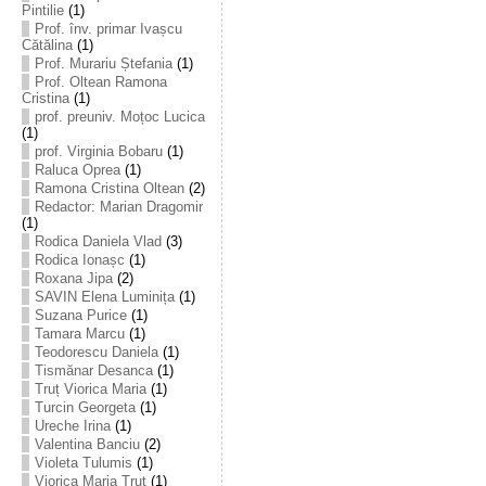
Pintilie
(1)
Prof. înv. primar Ivașcu
Cătălina
(1)
Prof. Murariu Ștefania
(1)
Prof. Oltean Ramona
Cristina
(1)
prof. preuniv. Moțoc Lucica
(1)
prof. Virginia Bobaru
(1)
Raluca Oprea
(1)
Ramona Cristina Oltean
(2)
Redactor: Marian Dragomir
(1)
Rodica Daniela Vlad
(3)
Rodica Ionașc
(1)
Roxana Jipa
(2)
SAVIN Elena Luminița
(1)
Suzana Purice
(1)
Tamara Marcu
(1)
Teodorescu Daniela
(1)
Tismănar Desanca
(1)
Truț Viorica Maria
(1)
Turcin Georgeta
(1)
Ureche Irina
(1)
Valentina Banciu
(2)
Violeta Tulumis
(1)
Viorica Maria Truț
(1)