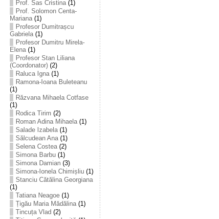
Prof. Sas Cristina
(1)
Prof. Solomon Centa-
Mariana
(1)
Profesor Dumitrașcu
Gabriela
(1)
Profesor Dumitru Mirela-
Elena
(1)
Profesor Stan Liliana
(Coordonator)
(2)
Raluca Igna
(1)
Ramona-Ioana Buleteanu
(1)
Răzvana Mihaela Cotfase
(1)
Rodica Tirim
(2)
Roman Adina Mihaela
(1)
Salade Izabela
(1)
Sălcudean Ana
(1)
Selena Costea
(2)
Simona Barbu
(1)
Simona Damian
(3)
Simona-Ionela Chimișliu
(1)
Stanciu Cătălina Georgiana
(1)
Tatiana Neagoe
(1)
Țigău Maria Mădălina
(1)
Tincuța Vlad
(2)