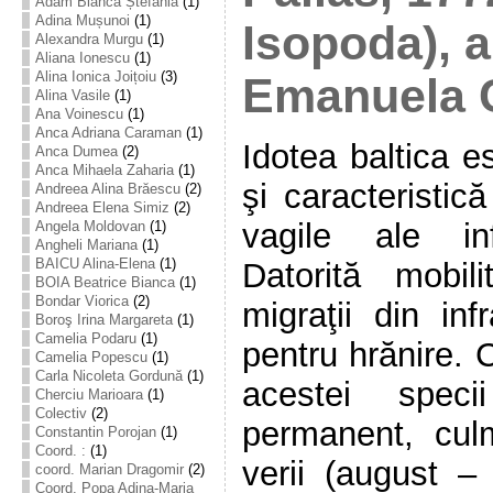
Adam Bianca Ștefania
(1)
Adina Mușunoi
(1)
Isopoda), a
Alexandra Murgu
(1)
Aliana Ionescu
(1)
Alina Ionica Joițoiu
(3)
Emanuela 
Alina Vasile
(1)
Ana Voinescu
(1)
Anca Adriana Caraman
(1)
Idotea baltica 
Anca Dumea
(2)
Anca Mihaela Zaharia
(1)
şi caracteristic
Andreea Alina Brăescu
(2)
Andreea Elena Simiz
(2)
vagile ale infr
Angela Moldovan
(1)
Angheli Mariana
(1)
BAICU Alina-Elena
(1)
Datorită mobil
BOIA Beatrice Bianca
(1)
Bondar Viorica
(2)
migraţii din infr
Boroş Irina Margareta
(1)
Camelia Podaru
(1)
pentru hrănire. 
Camelia Popescu
(1)
Carla Nicoleta Gordună
(1)
acestei spec
Cherciu Marioara
(1)
Colectiv
(2)
permanent, cul
Constantin Porojan
(1)
Coord. :
(1)
verii (august –
coord. Marian Dragomir
(2)
Coord. Popa Adina-Maria