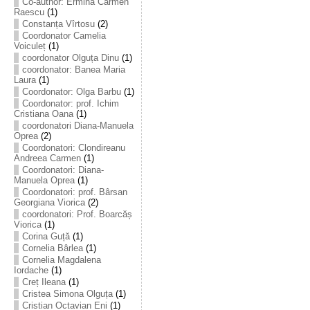
Co-author: Ermina Carmen
Raescu
(1)
Constanța Vîrtosu
(2)
Coordonator Camelia
Voiculeț
(1)
coordonator Olguța Dinu
(1)
coordonator: Banea Maria
Laura
(1)
Coordonator: Olga Barbu
(1)
Coordonator: prof. Ichim
Cristiana Oana
(1)
coordonatori Diana-Manuela
Oprea
(2)
Coordonatori: Clondireanu
Andreea Carmen
(1)
Coordonatori: Diana-
Manuela Oprea
(1)
Coordonatori: prof. Bârsan
Georgiana Viorica
(2)
coordonatori: Prof. Boarcăș
Viorica
(1)
Corina Guță
(1)
Cornelia Bârlea
(1)
Cornelia Magdalena
Iordache
(1)
Creț Ileana
(1)
Cristea Simona Olguța
(1)
Cristian Octavian Eni
(1)