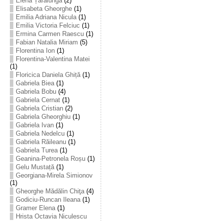
Elena Țarălungă
(2)
Elisabeta Gheorghe
(1)
Emilia Adriana Nicula
(1)
Emilia Victoria Felciuc
(1)
Ermina Carmen Raescu
(1)
Fabian Natalia Miriam
(5)
Florentina Ion
(1)
Florentina-Valentina Matei
(1)
Floricica Daniela Ghiță
(1)
Gabriela Biea
(1)
Gabriela Bobu
(4)
Gabriela Cernat
(1)
Gabriela Cristian
(2)
Gabriela Gheorghiu
(1)
Gabriela Ivan
(1)
Gabriela Nedelcu
(1)
Gabriela Răileanu
(1)
Gabriela Turea
(1)
Geanina-Petronela Roșu
(1)
Gelu Mustață
(1)
Georgiana-Mirela Simionov
(1)
Gheorghe Mădălin Chiţa
(4)
Godiciu-Runcan Ileana
(1)
Gramer Elena
(1)
Hrista Octavia Niculescu