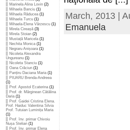
Marinela Alina Lovin
(2)
Mihaela Banciu
(1)
March, 2013 | A
Mihaela Răducea
(1)
Mihaela Turcu
(1)
Mihaela-Elena Vărzescu
(1)
Emanuela
Mirela Cireașă
(3)
Mirela Stoian
(2)
Mustață Maricela
(1)
Nechita Monica
(1)
Negraru Anișoara
(1)
Nicoleta Alexandra
Ungureanu
(1)
Nicoleta Stanciu
(1)
Oana Crăciun
(1)
Panțiru Daciana Maria
(1)
PIUARU Brenda-Andreea
(1)
Prof. Apostol Ecaterina
(1)
Prof. dr. Mărginean Cătălina
Daria
(1)
Prof. Gaidei Cristina Elena.
Prof. Haiduc Valentina Silvia
Prof. Tutuian Luminița Maria
(1)
Prof. înv. primar Chivoiu
Nușa Stelian
(1)
Prof. înv. primar Elena