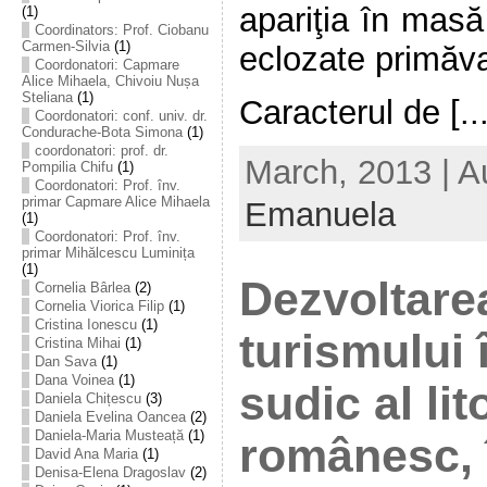
apariţia în masă
(1)
Coordinators: Prof. Ciobanu
Carmen-Silvia
(1)
eclozate primăv
Coordonatori: Capmare
Alice Mihaela, Chivoiu Nușa
Steliana
(1)
Caracterul de [...
Coordonatori: conf. univ. dr.
Condurache-Bota Simona
(1)
coordonatori: prof. dr.
March, 2013 | A
Pompilia Chifu
(1)
Coordonatori: Prof. înv.
primar Capmare Alice Mihaela
Emanuela
(1)
Coordonatori: Prof. înv.
primar Mihălcescu Luminița
(1)
Dezvoltare
Cornelia Bârlea
(2)
Cornelia Viorica Filip
(1)
Cristina Ionescu
(1)
turismului 
Cristina Mihai
(1)
Dan Sava
(1)
Dana Voinea
(1)
sudic al lit
Daniela Chițescu
(3)
Daniela Evelina Oancea
(2)
Daniela-Maria Musteață
(1)
românesc, 
David Ana Maria
(1)
Denisa-Elena Dragoslav
(2)