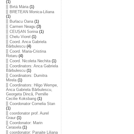
(1)
Birtá Mária
(1)
BRETEAN Monica-Liliana
(1)
Burlacu Oana
(1)
Carmen Neagu
(3)
CEUȘAN Sorina
(1)
Chelu Viorel
(1)
Coord. Anca Gabriela
Bărbulescu
(4)
Coord. Maria-Cristina
Rotaru
(4)
Coord. Nicoleta Nechita
(1)
Coordinators: Anca Gabriela
Bărbulescu
(1)
Coordinators: Dumitra
Mirela
(1)
Coordinators: Hilgo Wempe,
Anca Gabriela Bărbulescu,
Georgeta Dincă, Pernille
Cecilie Koksbang
(1)
Coordonator Cornelia Stan
(1)
coordonator prof. Aurel
Graur
(1)
Coordonator: Marin
Cerasela
(1)
coordonator: Panaite Liliana