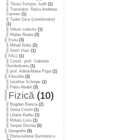
Tikosi-Tompos Judit
(1)
Translator: Raicu Andreea
Carmen
(1)
Tudor Gica (coordonator)
(1)
Volum colectiv
(1)
Walas Beata
(3)
Eseu
(3)
Mihail Robu
(2)
Sorin Vlaic
(1)
FALL
(1)
Coord.: prof. Gabriela
Dumbrăvanu
(1)
prof. Adina-Maria Popa
(1)
Filosofie
(3)
Iosefina Schirger
(1)
Petru Ababii
(3)
Fizică
(10)
Bogdan Bancia
(2)
Greta Costin
(1)
Liliana Barbu
(1)
Rotaru Liviu
(1)
Serpar Dochia
(5)
Geografie
(5)
Elena-Iuliana Dumitrescu