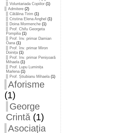
Voluntariada Copiilor
(1)
Admitere
(2)
Cătălina Tirim
(1)
Cristina Elena Anghel
(1)
Doina Mormenche
(1)
Prof. Chifu Georgeta
Pompilia
(1)
Prof. înv. primar Damian
Oana
(1)
Prof. înv. primar Miron
Doinița
(1)
Prof. înv. primar Penișoară
Mihaela
(1)
Prof. Lupu Luminița
Marlena
(1)
Prof. Știubianu Mihaela
(1)
Aforisme
(1)
George
Crintă
(1)
Asociația