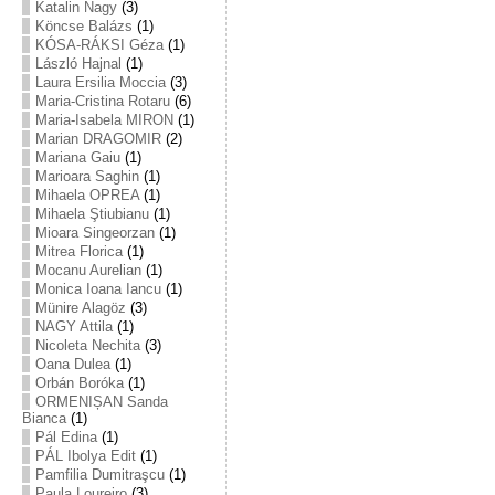
Katalin Nagy
(3)
Köncse Balázs
(1)
KÓSA-RÁKSI Géza
(1)
László Hajnal
(1)
Laura Ersilia Moccia
(3)
Maria-Cristina Rotaru
(6)
Maria-Isabela MIRON
(1)
Marian DRAGOMIR
(2)
Mariana Gaiu
(1)
Marioara Saghin
(1)
Mihaela OPREA
(1)
Mihaela Ştiubianu
(1)
Mioara Singeorzan
(1)
Mitrea Florica
(1)
Mocanu Aurelian
(1)
Monica Ioana Iancu
(1)
Münire Alagöz
(3)
NAGY Attila
(1)
Nicoleta Nechita
(3)
Oana Dulea
(1)
Orbán Boróka
(1)
ORMENIȘAN Sanda
Bianca
(1)
Pál Edina
(1)
PÁL Ibolya Edit
(1)
Pamfilia Dumitraşcu
(1)
Paula Loureiro
(3)