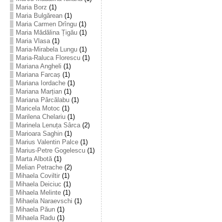
Maria Borz
(1)
Maria Bulgărean
(1)
Maria Carmen Drîngu
(1)
Maria Mădălina Țigău
(1)
Maria Vlasa
(1)
Maria-Mirabela Lungu
(1)
Maria-Raluca Florescu
(1)
Mariana Angheli
(1)
Mariana Farcaș
(1)
Mariana Iordache
(1)
Mariana Marțian
(1)
Mariana Pârcălabu
(1)
Maricela Motoc
(1)
Marilena Chelariu
(1)
Marinela Lenuța Sârca
(2)
Marioara Saghin
(1)
Marius Valentin Palce
(1)
Marius-Petre Gogelescu
(1)
Marta Albotă
(1)
Melian Petrache
(2)
Mihaela Coviltir
(1)
Mihaela Deiciuc
(1)
Mihaela Melinte
(1)
Mihaela Naraevschi
(1)
Mihaela Păun
(1)
Mihaela Radu
(1)