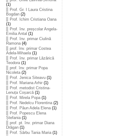
(1)
Prof. Gr. I Laura Cristina
Bogdan
(2)
Prof. Ichim Cristiana Oana
(1)
Prof. înv. preșcolar Angela-
Emilia Antal
(1)
Prof. înv. primar Ciulină
Ramona
(4)
prof. înv. primar Costea
Adela-Mihaela
(1)
Prof. înv. primar Lăzărică
Teodora
(1)
prof. înv. primar Popa
Nicoleta
(2)
Prof. Jenica Siteavu
(1)
Prof. Mariana Arhir
(1)
Prof. metodist Cristina-
Lenuța Coșarcă
(1)
Prof. Mirela Popa
(1)
Prof. Nedelcu Florentina
(2)
Prof. Păun Adela Elena
(1)
Prof. Popescu Elena
Ștefania
(1)
prof. pt. înv. primar Diana
Drăgan
(1)
Prof. Sârbu Tania Maria
(1)