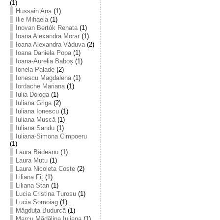
(1)
Hussain Ana
(1)
Ilie Mihaela
(1)
Inovan Bertók Renata
(1)
Ioana Alexandra Morar
(1)
Ioana Alexandra Văduva
(2)
Ioana Daniela Popa
(1)
Ioana-Aurelia Baboș
(1)
Ionela Palade
(2)
Ionescu Magdalena
(1)
Iordache Mariana
(1)
Iulia Dologa
(1)
Iuliana Griga
(2)
Iuliana Ionescu
(1)
Iuliana Muscă
(1)
Iuliana Sandu
(1)
Iuliana-Simona Cimpoeru
(1)
Laura Bădeanu
(1)
Laura Mutu
(1)
Laura Nicoleta Coste
(2)
Liliana Fiț
(1)
Liliana Stan
(1)
Lucia Cristina Turosu
(1)
Lucia Șomoiag
(1)
Măgduța Budurcă
(1)
Marcu Mădălina Iuliana
(1)