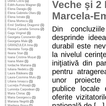
Doina Cociu
(1)
Veche şi 2 
Edith-Aurora Wagner
(1)
Elena Daragiu
(1)
Marcela-E
Elena Gabriela Olaru
(1)
Elena Istrate
(1)
Elena Morteciu
(1)
Emil Ștefănuț Dragomir
(1)
Din concluziil
Florea Camelia Simona
(2)
Gagu Virginel
(1)
desprinde idee
Georgeta Constantin
(1)
Georgeta Male
(2)
durabil este nev
GRANZULEA Irina
(1)
Henriette Tonţa
(1)
la nivelul cerin
Ileana Stan
(1)
Ioana Cristina Mușat
(1)
iniţiativă din pa
Ioana Matei
(1)
Iordache Mariana
(1)
Iuliana Nedelcu
(1)
pentru atrager
Laura Bădeanu
(1)
Laura-Cosmina Mutu
(1)
unor proiecte 
Liliana Ionașcu
(1)
Lucreţia Pohoaţă
(1)
publice locale
Luminița Carpodean
(1)
Maria Chiriac
(1)
oferite vizitator
Maria Georgescu
(1)
Mariana Negrilă
(2)
naţională de [...]
Marilena Ifrosa
(1)