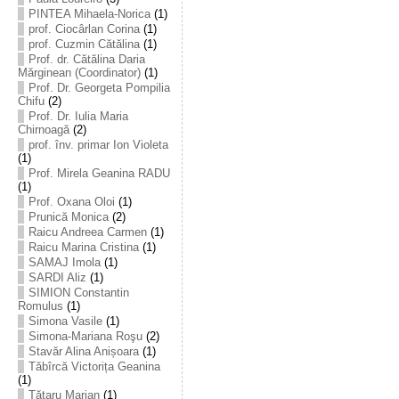
PINTEA Mihaela-Norica
(1)
prof. Ciocârlan Corina
(1)
prof. Cuzmin Cătălina
(1)
Prof. dr. Cătălina Daria
Mărginean (Coordinator)
(1)
Prof. Dr. Georgeta Pompilia
Chifu
(2)
Prof. Dr. Iulia Maria
Chirnoagă
(2)
prof. înv. primar Ion Violeta
(1)
Prof. Mirela Geanina RADU
(1)
Prof. Oxana Oloi
(1)
Prunică Monica
(2)
Raicu Andreea Carmen
(1)
Raicu Marina Cristina
(1)
SAMAJ Imola
(1)
SARDI Aliz
(1)
SIMION Constantin
Romulus
(1)
Simona Vasile
(1)
Simona-Mariana Roşu
(2)
Stavăr Alina Anișoara
(1)
Tăbîrcă Victorița Geanina
(1)
Tătaru Marian
(1)