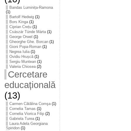
Bandas Luminița-Ramona
(1)
Bartolf Hedwig
(1)
Bors Kinga
(1)
Ciprian Crețu
(1)
Császár Tünde Márta
(1)
George Orwel
(1)
Gheorghe Ghe. Borcan
(1)
Gioni Popa-Roman
(1)
Negrea Iulia
(1)
Ovidiu Hrușcă
(1)
Sergiu Muntean
(1)
Valeria Chiosea
(2)
Cercetare
educațională
(13)
Carmen Cătălina Comşa
(1)
Cornelia Tamas
(1)
Cornelia Viorica Filip
(2)
Gabriela Turea
(1)
Laura Adela Georgiana
Spiridon
(1)