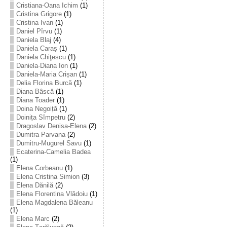
Cristiana-Oana Ichim
(1)
Cristina Grigore
(1)
Cristina Ivan
(1)
Daniel Pîrvu
(1)
Daniela Blaj
(4)
Daniela Caraș
(1)
Daniela Chiţescu
(1)
Daniela-Diana Ion
(1)
Daniela-Maria Crișan
(1)
Delia Florina Burcă
(1)
Diana Bâscă
(1)
Diana Toader
(1)
Doina Negoiță
(1)
Doinița Sîmpetru
(2)
Dragoslav Denisa-Elena
(2)
Dumitra Parvana
(2)
Dumitru-Mugurel Savu
(1)
Ecaterina-Camelia Badea
(1)
Elena Corbeanu
(1)
Elena Cristina Simion
(3)
Elena Dănilă
(2)
Elena Florentina Vlădoiu
(1)
Elena Magdalena Băleanu
(1)
Elena Marc
(2)