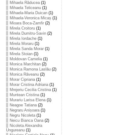
Mihaela Răducea
(1)
Mihaela Teliceanu
(1)
Mihaela-Maria Duican
(1)
Mihaela-Veronica Micaș
(1)
Mioara Boca-Zamfir
(2)
Mirela Croitoru
(1)
Mirela Dumitru-Savin
(2)
Mirela Iordache
(1)
Mirela Moraru
(1)
Mirela Sanda Morar
(1)
Mirela Stoian
(1)
Moldovan Camelia
(1)
Monica Marchitan
(2)
Monica Ramona Laslău
(2)
Monica Răveanu
(2)
Morar Cipriana
(1)
Morar Cristina Adriana
(1)
Mrejeriu Cecilia Cristina
(1)
Muntean Cristina
(1)
Murariu Larisa Elena
(1)
Neagoe Tatiana
(2)
Negraru Anișoara
(1)
Negru Nicoleta
(1)
Neicu Bianca Oana
(2)
Nicoleta Alexandra
Ungureanu
(1)