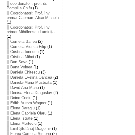
coordonatori: prof. dr.
Pompilia Chifu
(1)
Coordonatori: Prof. înv.
primar Capmare Alice Mihaela
(1)
Coordonatori: Prof. înv.
primar Mihălcescu Luminița
(1)
Cornelia Bârlea
(2)
Cornelia Viorica Filip
(1)
Cristina Ionescu
(1)
Cristina Mihai
(1)
Dan Sava
(1)
Dana Voinea
(1)
Daniela Chițescu
(3)
Daniela Evelina Oancea
(2)
Daniela-Maria Musteață
(1)
David Ana Maria
(1)
Denisa-Elena Dragoslav
(2)
Doina Cociu
(1)
Edith-Aurora Wagner
(1)
Elena Daragiu
(1)
Elena Gabriela Olaru
(1)
Elena Istrate
(1)
Elena Morteciu
(1)
Emil Ștefănuț Dragomir
(1)
Florea Camelia Simona
(2)