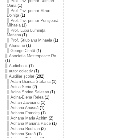
Prof. înv. primar Damian
Oana
(1)
Prof. înv. primar Miron
Doinița
(1)
Prof. înv. primar Penișoară
Mihaela
(1)
Prof. Lupu Luminița
Marlena
(1)
Prof. Știubianu Mihaela
(1)
Aforisme
(1)
George Crintă
(1)
Asociația Masterpeace Ro
(1)
Audiobook
(1)
autor colectiv
(1)
Auxiliar școlar
(282)
Adam Bianca Ștefania
(1)
Adina Seria
(2)
Adina Sorina Seleșan
(1)
Adina-Elena Relea
(1)
Adrian Zăvoianu
(1)
Adriana Anușcă
(1)
Adriana Frandeș
(1)
Adriana Maria Achim
(2)
Adriana Mariana Palce
(1)
Adriana Rochian
(3)
Adriana Șurcă
(1)