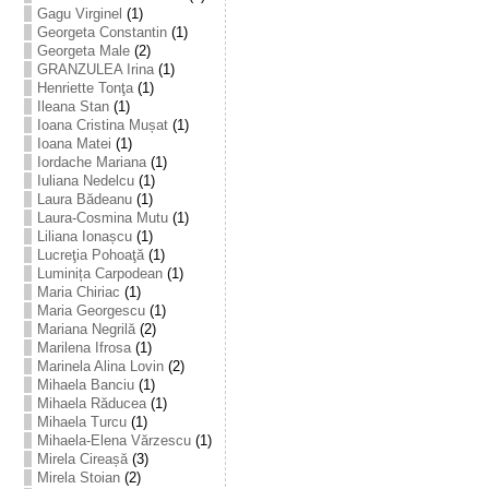
Gagu Virginel
(1)
Georgeta Constantin
(1)
Georgeta Male
(2)
GRANZULEA Irina
(1)
Henriette Tonţa
(1)
Ileana Stan
(1)
Ioana Cristina Mușat
(1)
Ioana Matei
(1)
Iordache Mariana
(1)
Iuliana Nedelcu
(1)
Laura Bădeanu
(1)
Laura-Cosmina Mutu
(1)
Liliana Ionașcu
(1)
Lucreţia Pohoaţă
(1)
Luminița Carpodean
(1)
Maria Chiriac
(1)
Maria Georgescu
(1)
Mariana Negrilă
(2)
Marilena Ifrosa
(1)
Marinela Alina Lovin
(2)
Mihaela Banciu
(1)
Mihaela Răducea
(1)
Mihaela Turcu
(1)
Mihaela-Elena Vărzescu
(1)
Mirela Cireașă
(3)
Mirela Stoian
(2)