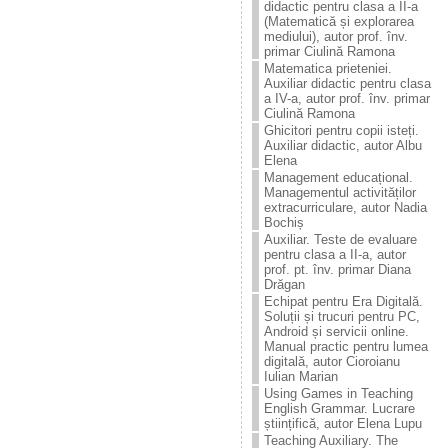
didactic pentru clasa a II-a
(Matematică și explorarea
mediului), autor prof. înv.
primar Ciulină Ramona
Matematica prieteniei.
Auxiliar didactic pentru clasa
a IV-a, autor prof. înv. primar
Ciulină Ramona
Ghicitori pentru copii isteți.
Auxiliar didactic, autor Albu
Elena
Management educațional.
Managementul activităților
extracurriculare, autor Nadia
Bochiș
Auxiliar. Teste de evaluare
pentru clasa a II-a, autor
prof. pt. înv. primar Diana
Drăgan
Echipat pentru Era Digitală.
Soluții și trucuri pentru PC,
Android și servicii online.
Manual practic pentru lumea
digitală, autor Cioroianu
Iulian Marian
Using Games in Teaching
English Grammar. Lucrare
științifică, autor Elena Lupu
Teaching Auxiliary. The