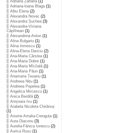
Adriana Zaharia
(1)
Adriana-Ioana Blaga
(1)
Albu Elena
(2)
Alexandra Novac
(2)
Alexandra Șuchea
(3)
Alexandra-Viviana
Căpîlnean
(1)
Alexandrina Anton
(1)
Alina Bulgariu
(1)
Alina Irimescu
(1)
Alina-Elena Danciu
(2)
Ana-Maria Cârstea
(1)
Ana-Maria Dobre
(1)
Ana-Maria Mîcîială
(1)
Ana-Maria Păun
(1)
Anamaria Țeoanu
(1)
Andreea Nițu
(1)
Andreea Pepelea
(1)
Angelica Mircescu
(1)
Anica Berdilă
(2)
Anișoara Ivu
(1)
Arabela Nicoleta Chirănuș
(1)
Arsene Amalia-Crenguța
(1)
Aura Diaconu
(3)
Aurelia-Fănica Ionescu
(2)
Aurica Rusu
(1)