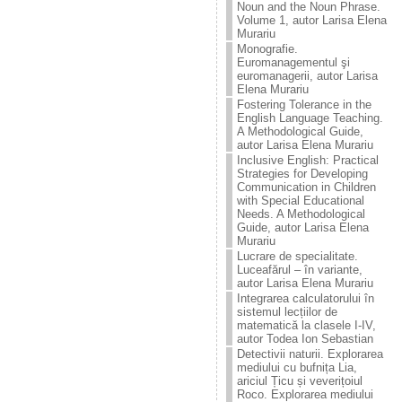
Noun and the Noun Phrase.
Volume 1, autor Larisa Elena
Murariu
Monografie.
Euromanagementul şi
euromanagerii, autor Larisa
Elena Murariu
Fostering Tolerance in the
English Language Teaching.
A Methodological Guide,
autor Larisa Elena Murariu
Inclusive English: Practical
Strategies for Developing
Communication in Children
with Special Educational
Needs. A Methodological
Guide, autor Larisa Elena
Murariu
Lucrare de specialitate.
Luceafărul – în variante,
autor Larisa Elena Murariu
Integrarea calculatorului în
sistemul lecțiilor de
matematică la clasele I-IV,
autor Todea Ion Sebastian
Detectivii naturii. Explorarea
mediului cu bufnița Lia,
ariciul Țicu și veverițoiul
Roco. Explorarea mediului