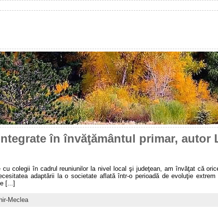
integrate în învăţământul primar, autor
le cu colegii în cadrul reuniunilor la nivel local şi judeţean, am învăţat că o
cesitatea adaptării la o societate aflată într-o perioadă de evoluţie extrem 
 [...]
hir-Meclea