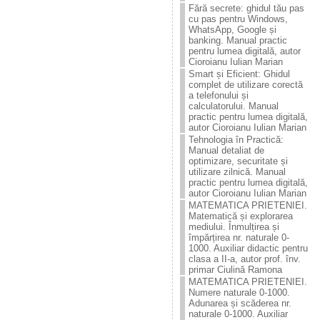
Fără secrete: ghidul tău pas
cu pas pentru Windows,
WhatsApp, Google și
banking. Manual practic
pentru lumea digitală, autor
Cioroianu Iulian Marian
Smart și Eficient: Ghidul
complet de utilizare corectă
a telefonului și
calculatorului. Manual
practic pentru lumea digitală,
autor Cioroianu Iulian Marian
Tehnologia în Practică:
Manual detaliat de
optimizare, securitate și
utilizare zilnică. Manual
practic pentru lumea digitală,
autor Cioroianu Iulian Marian
MATEMATICA PRIETENIEI.
Matematică și explorarea
mediului. Înmulțirea și
împărțirea nr. naturale 0-
1000. Auxiliar didactic pentru
clasa a II-a, autor prof. înv.
primar Ciulină Ramona
MATEMATICA PRIETENIEI.
Numere naturale 0-1000.
Adunarea și scăderea nr.
naturale 0-1000. Auxiliar