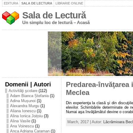
EDITURA
SALA DE LECTURA
LIBRARIE ONLINE
Sala de Lectură
Un simplu loc de lectură – Acasă
Domenii | Autori
Predarea-învăţarea 
Activităţi şcolare
(112)
Meclea
Adam Bianca Ștefania
(1)
Adina Mușunoi
(1)
Din experienţa la clasă şi din discuţii
Alexandra Murgu
(1)
elevilor. Schimbările determinate de ne
Aliana Ionescu
(1)
Numai aşa învăţămâtul devine o corabie
Alina Ionica Joițoiu
(3)
Alina Vasile
(1)
March, 2017 | Autor:
Lăcrămioara Bec
Ana Voinescu
(1)
Anca Adriana Caraman
(1)