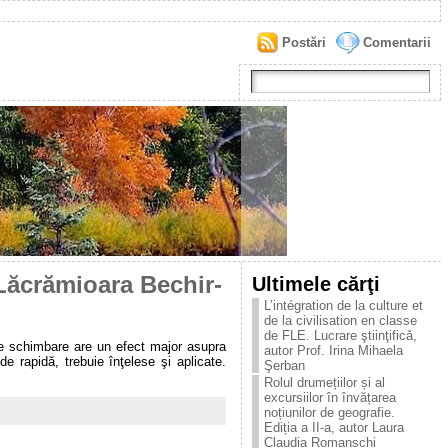
Postări
Comentarii
 Lăcrămioara Bechir-
Ultimele cărţi
L’intégration de la culture et
de la civilisation en classe
de FLE. Lucrare ştiinţificǎ,
rice schimbare are un efect major asupra
autor Prof. Irina Mihaela
de rapidă, trebuie înţelese şi aplicate.
Şerban
Rolul drumețiilor și al
excursiilor în învățarea
noțiunilor de geografie.
Ediția a II-a, autor Laura
Claudia Romanschi