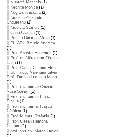
Mustață Maricela
(1)
Nechita Monica
(1)
Negraru Anișoara
(1)
Nicoleta Alexandra
Ungureanu
(1)
Nicoleta Stanciu
(1)
Oana Crăciun
(1)
Panțiru Daciana Maria
(1)
PIUARU Brenda-Andreea
(1)
Prof. Apostol Ecaterina
(1)
Prof. dr. Mărginean Cătălina
Daria
(1)
Prof. Gaidei Cristina Elena.
Prof. Haiduc Valentina Silvia
Prof. Tutuian Luminița Maria
(1)
Prof. înv. primar Chivoiu
Nușa Stelian
(1)
Prof. înv. primar Elena
Pintilie
(1)
Prof. înv. primar Ivașcu
Cătălina
(1)
Prof. Murariu Ștefania
(1)
Prof. Oltean Ramona
Cristina
(1)
prof. preuniv. Moțoc Lucica
(1)