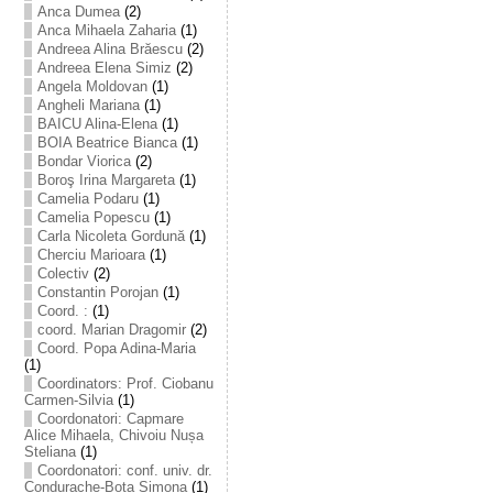
Anca Dumea
(2)
Anca Mihaela Zaharia
(1)
Andreea Alina Brăescu
(2)
Andreea Elena Simiz
(2)
Angela Moldovan
(1)
Angheli Mariana
(1)
BAICU Alina-Elena
(1)
BOIA Beatrice Bianca
(1)
Bondar Viorica
(2)
Boroş Irina Margareta
(1)
Camelia Podaru
(1)
Camelia Popescu
(1)
Carla Nicoleta Gordună
(1)
Cherciu Marioara
(1)
Colectiv
(2)
Constantin Porojan
(1)
Coord. :
(1)
coord. Marian Dragomir
(2)
Coord. Popa Adina-Maria
(1)
Coordinators: Prof. Ciobanu
Carmen-Silvia
(1)
Coordonatori: Capmare
Alice Mihaela, Chivoiu Nușa
Steliana
(1)
Coordonatori: conf. univ. dr.
Condurache-Bota Simona
(1)