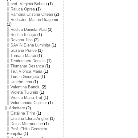
prof. Virginia Bobaru
(1)
Raluca Oprea
(1)
Ramona Cristina Oltean
(2)
Redactor: Marian Dragomir
(1)
Rodica Daniela Vlad
(3)
Rodica Ionașc
(1)
Roxana Jipa
(2)
SAVIN Elena Luminița
(1)
Suzana Purice
(1)
Tamara Marcu
(1)
Teodorescu Daniela
(1)
Tismănar Desanca
(1)
Truț Viorica Maria
(1)
Turcin Georgeta
(1)
Ureche Irina
(1)
Valentina Banciu
(2)
Violeta Tulumis
(1)
Viorica Maria Truț
(1)
Voluntariada Copiilor
(1)
Admitere
(2)
Cătălina Tirim
(1)
Cristina Elena Anghel
(1)
Doina Mormenche
(1)
Prof. Chifu Georgeta
Pompilia
(1)