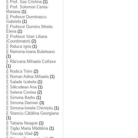
Prof. Sas Cristina
(1)
Prof. Solomon Centa-
Mariana
(1)
Profesor Dumitrașcu
Gabriela
(1)
Profesor Dumitru Mirela-
Elena
(1)
Profesor Stan Liliana
(Coordonator)
(2)
Raluca Igna
(1)
Ramona-Ioana Buleteanu
(1)
Răzvana Mihaela Cotfase
(1)
Rodica Tirim
(2)
Roman Adina Mihaela
(1)
Salade Izabela
(1)
Sălcudean Ana
(1)
Selena Costea
(2)
Simona Barbu
(1)
Simona Damian
(3)
Simona-Ionela Chimișliu
(1)
Stanciu Cătălina Georgiana
(1)
Tatiana Neagoe
(1)
Țigău Maria Mădălina
(1)
Tincuța Vlad
(2)