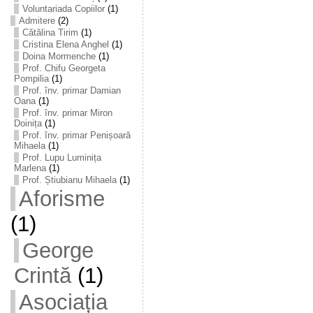
Voluntariada Copiilor
(1)
Admitere
(2)
Cătălina Tirim
(1)
Cristina Elena Anghel
(1)
Doina Mormenche
(1)
Prof. Chifu Georgeta
Pompilia
(1)
Prof. înv. primar Damian
Oana
(1)
Prof. înv. primar Miron
Doinița
(1)
Prof. înv. primar Penișoară
Mihaela
(1)
Prof. Lupu Luminița
Marlena
(1)
Prof. Știubianu Mihaela
(1)
Aforisme
(1)
George
Crintă
(1)
Asociația