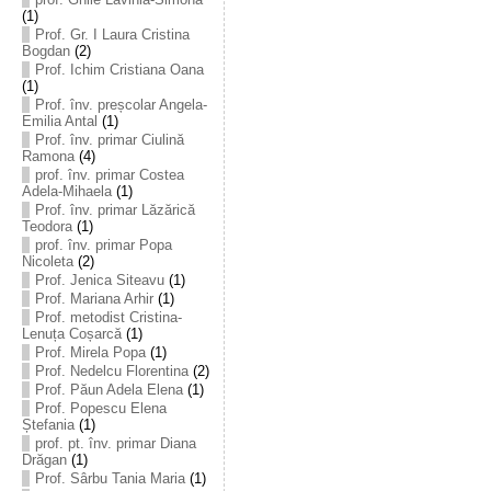
(1)
Prof. Gr. I Laura Cristina
Bogdan
(2)
Prof. Ichim Cristiana Oana
(1)
Prof. înv. preșcolar Angela-
Emilia Antal
(1)
Prof. înv. primar Ciulină
Ramona
(4)
prof. înv. primar Costea
Adela-Mihaela
(1)
Prof. înv. primar Lăzărică
Teodora
(1)
prof. înv. primar Popa
Nicoleta
(2)
Prof. Jenica Siteavu
(1)
Prof. Mariana Arhir
(1)
Prof. metodist Cristina-
Lenuța Coșarcă
(1)
Prof. Mirela Popa
(1)
Prof. Nedelcu Florentina
(2)
Prof. Păun Adela Elena
(1)
Prof. Popescu Elena
Ștefania
(1)
prof. pt. înv. primar Diana
Drăgan
(1)
Prof. Sârbu Tania Maria
(1)