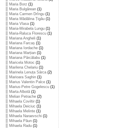
Maria Borz
(1)
Maria Bulgărean
(1)
Maria Carmen Drîngu
(1)
Maria Mădălina Țigău
(1)
Maria Vlasa
(1)
Maria-Mirabela Lungu
(1)
Maria-Raluca Florescu
(1)
Mariana Angheli
(1)
Mariana Farcaș
(1)
Mariana Iordache
(1)
Mariana Marțian
(1)
Mariana Pârcălabu
(1)
Maricela Motoc
(1)
Marilena Chelariu
(1)
Marinela Lenuța Sârca
(2)
Marioara Saghin
(1)
Marius Valentin Palce
(1)
Marius-Petre Gogelescu
(1)
Marta Albotă
(1)
Melian Petrache
(2)
Mihaela Coviltir
(1)
Mihaela Deiciuc
(1)
Mihaela Melinte
(1)
Mihaela Naraevschi
(1)
Mihaela Păun
(1)
Mihaela Radu
(1)