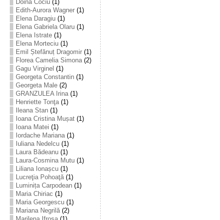
Doina Cociu
(1)
Edith-Aurora Wagner
(1)
Elena Daragiu
(1)
Elena Gabriela Olaru
(1)
Elena Istrate
(1)
Elena Morteciu
(1)
Emil Ștefănuț Dragomir
(1)
Florea Camelia Simona
(2)
Gagu Virginel
(1)
Georgeta Constantin
(1)
Georgeta Male
(2)
GRANZULEA Irina
(1)
Henriette Tonţa
(1)
Ileana Stan
(1)
Ioana Cristina Mușat
(1)
Ioana Matei
(1)
Iordache Mariana
(1)
Iuliana Nedelcu
(1)
Laura Bădeanu
(1)
Laura-Cosmina Mutu
(1)
Liliana Ionașcu
(1)
Lucreţia Pohoaţă
(1)
Luminița Carpodean
(1)
Maria Chiriac
(1)
Maria Georgescu
(1)
Mariana Negrilă
(2)
Marilena Ifrosa
(1)