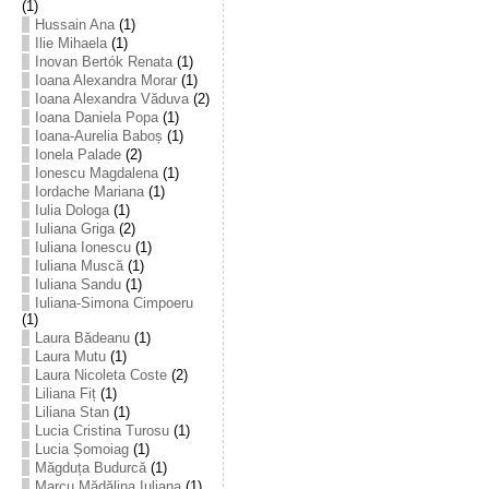
(1)
Hussain Ana
(1)
Ilie Mihaela
(1)
Inovan Bertók Renata
(1)
Ioana Alexandra Morar
(1)
Ioana Alexandra Văduva
(2)
Ioana Daniela Popa
(1)
Ioana-Aurelia Baboș
(1)
Ionela Palade
(2)
Ionescu Magdalena
(1)
Iordache Mariana
(1)
Iulia Dologa
(1)
Iuliana Griga
(2)
Iuliana Ionescu
(1)
Iuliana Muscă
(1)
Iuliana Sandu
(1)
Iuliana-Simona Cimpoeru
(1)
Laura Bădeanu
(1)
Laura Mutu
(1)
Laura Nicoleta Coste
(2)
Liliana Fiț
(1)
Liliana Stan
(1)
Lucia Cristina Turosu
(1)
Lucia Șomoiag
(1)
Măgduța Budurcă
(1)
Marcu Mădălina Iuliana
(1)