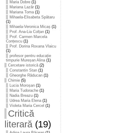
Maria Dobre
(1)
Mariana Lazăr
(1)
Mariana Toma
(1)
Mihaela-Elisabeta Spătaru
(1)
Mihaela-Veronica Micaș
(1)
Prof. Ana-Lia Colțan
(1)
Prof. Carmen Marcela
Conțescu
(1)
Prof. Dorina Roxana Vlaicu
(1)
profesor pentru educație
timpurie Mureșan Alina
(1)
Cercetare istorică
(2)
Constantin Stan
(1)
Gheorghe Răducan
(1)
Chimie
(5)
Lucia Moroșan
(1)
Maria Tudorache
(1)
Nadia Breazu
(1)
Udrea Maria Elena
(1)
Violeta Maria Cercel
(1)
Critică
literară
(19)
Adina Laura Băcean
(1)