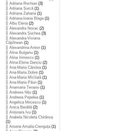
Adriana Rochian
(3)
Adriana Șurcă
(1)
Adriana Zaharia
(1)
Adriana-Ioana Blaga
(1)
Albu Elena
(2)
Alexandra Novac
(2)
Alexandra Șuchea
(3)
Alexandra-Viviana
Căpîlnean
(1)
Alexandrina Anton
(1)
Alina Bulgariu
(1)
Alina Irimescu
(1)
Alina-Elena Danciu
(2)
Ana-Maria Cârstea
(1)
Ana-Maria Dobre
(1)
Ana-Maria Mîcîială
(1)
Ana-Maria Păun
(1)
Anamaria Țeoanu
(1)
Andreea Nițu
(1)
Andreea Pepelea
(1)
Angelica Mircescu
(1)
Anica Berdilă
(2)
Anișoara Ivu
(1)
Arabela Nicoleta Chirănuș
(1)
Arsene Amalia-Crenguța
(1)