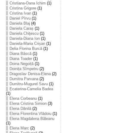
Cristiana-Oana Ichim
(1)
Cristina Grigore
(1)
Cristina Ivan
(1)
Daniel Pîrvu
(1)
Daniela Blaj
(4)
Daniela Caraș
(1)
Daniela Chiţescu
(1)
Daniela-Diana Ion
(1)
Daniela-Maria Crișan
(1)
Delia Florina Burcă
(1)
Diana Bâscă
(1)
Diana Toader
(1)
Doina Negoiță
(1)
Doinița Sîmpetru
(2)
Dragoslav Denisa-Elena
(2)
Dumitra Parvana
(2)
Dumitru-Mugurel Savu
(1)
Ecaterina-Camelia Badea
(1)
Elena Corbeanu
(1)
Elena Cristina Simion
(3)
Elena Dănilă
(2)
Elena Florentina Vlădoiu
(1)
Elena Magdalena Băleanu
(1)
Elena Marc
(2)