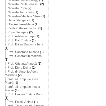
Nicoleta Grațiela Nagy
(1)
Nicoleta Paula Ionescu
(2)
Nicoleta Popa
(2)
Nicoleta Tecucianu
(1)
Nicoleta-Valentina Stroe
(1)
Oana Stângaciu
(1)
Olar Andreea-Maria
(1)
Paula Cătălina Loghin
(1)
Popa Georgeta
(2)
Prof. Adelaida Iorga
(1)
Prof. Bal Cristina
(1)
Prof. Bălan Dragomir Irina
(1)
Prof. Căpățână Mihăiță
(1)
Prof. Constantin Mariana
(1)
Prof. Cristina Anușcă
(1)
Prof. Dima Doina
(2)
Prof. dr. Arsenie Adela
Mădălina
(2)
prof. ed. timpurie Alisa
Pioară
(1)
prof. ed. timpurie Ileana
Toader
(1)
Prof. Emilia-Cristina Banu
(1)
Prof. Fuică Violeta
(1)
prof. Ghile Lavinia-Simona