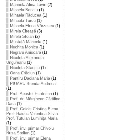
Marinela Alina Lovin
(2)
Mihaela Banciu
(1)
Mihaela Răducea
(1)
Mihaela Turcu
(1)
Mihaela-Elena Vărzescu
(1)
Mirela Cireașă
(3)
Mirela Stoian
(2)
Mustață Maricela
(1)
Nechita Monica
(1)
Negraru Anișoara
(1)
Nicoleta Alexandra
Ungureanu
(1)
Nicoleta Stanciu
(1)
Oana Crăciun
(1)
Panțiru Daciana Maria
(1)
PIUARU Brenda-Andreea
(1)
Prof. Apostol Ecaterina
(1)
Prof. dr. Mărginean Cătălina
Daria
(1)
Prof. Gaidei Cristina Elena.
Prof. Haiduc Valentina Silvia
Prof. Tutuian Luminița Maria
(1)
Prof. înv. primar Chivoiu
Nușa Stelian
(1)
Prof. înv. primar Elena