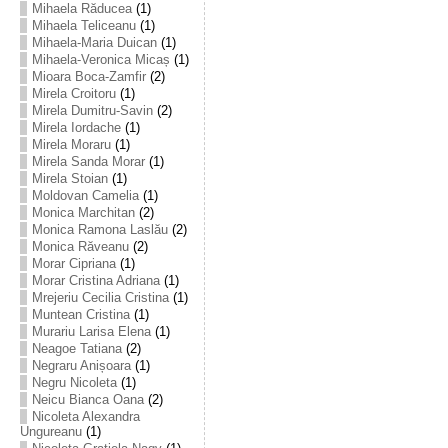
Mihaela Răducea
(1)
Mihaela Teliceanu
(1)
Mihaela-Maria Duican
(1)
Mihaela-Veronica Micaș
(1)
Mioara Boca-Zamfir
(2)
Mirela Croitoru
(1)
Mirela Dumitru-Savin
(2)
Mirela Iordache
(1)
Mirela Moraru
(1)
Mirela Sanda Morar
(1)
Mirela Stoian
(1)
Moldovan Camelia
(1)
Monica Marchitan
(2)
Monica Ramona Laslău
(2)
Monica Răveanu
(2)
Morar Cipriana
(1)
Morar Cristina Adriana
(1)
Mrejeriu Cecilia Cristina
(1)
Muntean Cristina
(1)
Murariu Larisa Elena
(1)
Neagoe Tatiana
(2)
Negraru Anișoara
(1)
Negru Nicoleta
(1)
Neicu Bianca Oana
(2)
Nicoleta Alexandra
Ungureanu
(1)