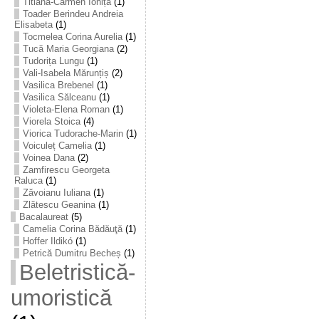
Titiana-Carmen Ioniță
(1)
Toader Berindeu Andreia
Elisabeta
(1)
Tocmelea Corina Aurelia
(1)
Tucă Maria Georgiana
(2)
Tudorița Lungu
(1)
Vali-Isabela Mărunțiș
(2)
Vasilica Brebenel
(1)
Vasilica Sălceanu
(1)
Violeta-Elena Roman
(1)
Viorela Stoica
(4)
Viorica Tudorache-Marin
(1)
Voiculeț Camelia
(1)
Voinea Dana
(2)
Zamfirescu Georgeta
Raluca
(1)
Zăvoianu Iuliana
(1)
Zlătescu Geanina
(1)
Bacalaureat
(5)
Camelia Corina Bădăuţă
(1)
Hoffer Ildikó
(1)
Petrică Dumitru Becheș
(1)
Beletristică-
umoristică