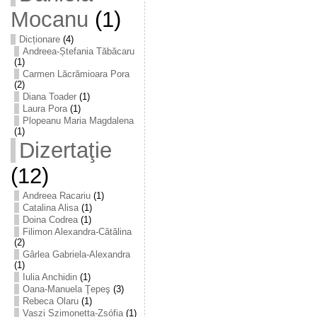
Mocanu
(1)
Dicționare
(4)
Andreea-Ștefania Tăbăcaru
(1)
Carmen Lăcrămioara Pora
(2)
Diana Toader
(1)
Laura Pora
(1)
Plopeanu Maria Magdalena
(1)
Dizertaţie
(12)
Andreea Racariu
(1)
Catalina Alisa
(1)
Doina Codrea
(1)
Filimon Alexandra-Cătălina
(2)
Gârlea Gabriela-Alexandra
(1)
Iulia Anchidin
(1)
Oana-Manuela Ţepeş
(3)
Rebeca Olaru
(1)
Vaszi Szimonetta-Zsófia
(1)