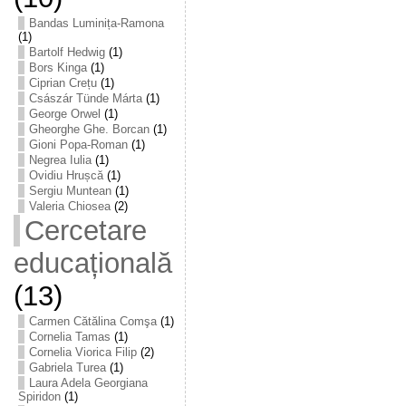
Bandas Luminița-Ramona
(1)
Bartolf Hedwig
(1)
Bors Kinga
(1)
Ciprian Crețu
(1)
Császár Tünde Márta
(1)
George Orwel
(1)
Gheorghe Ghe. Borcan
(1)
Gioni Popa-Roman
(1)
Negrea Iulia
(1)
Ovidiu Hrușcă
(1)
Sergiu Muntean
(1)
Valeria Chiosea
(2)
Cercetare
educațională
(13)
Carmen Cătălina Comşa
(1)
Cornelia Tamas
(1)
Cornelia Viorica Filip
(2)
Gabriela Turea
(1)
Laura Adela Georgiana
Spiridon
(1)