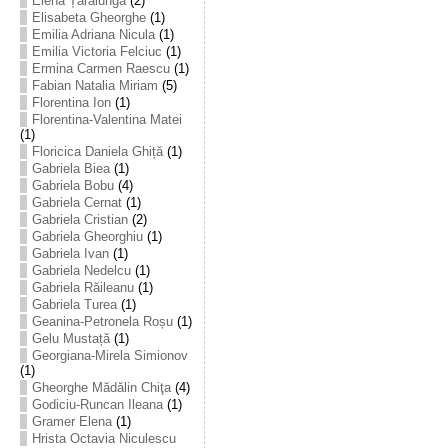
Elena Țarălungă
(2)
Elisabeta Gheorghe
(1)
Emilia Adriana Nicula
(1)
Emilia Victoria Felciuc
(1)
Ermina Carmen Raescu
(1)
Fabian Natalia Miriam
(5)
Florentina Ion
(1)
Florentina-Valentina Matei
(1)
Floricica Daniela Ghiță
(1)
Gabriela Biea
(1)
Gabriela Bobu
(4)
Gabriela Cernat
(1)
Gabriela Cristian
(2)
Gabriela Gheorghiu
(1)
Gabriela Ivan
(1)
Gabriela Nedelcu
(1)
Gabriela Răileanu
(1)
Gabriela Turea
(1)
Geanina-Petronela Roșu
(1)
Gelu Mustață
(1)
Georgiana-Mirela Simionov
(1)
Gheorghe Mădălin Chiţa
(4)
Godiciu-Runcan Ileana
(1)
Gramer Elena
(1)
Hrista Octavia Niculescu