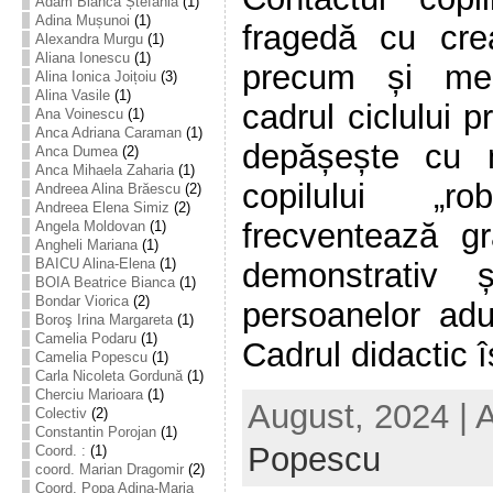
Adam Bianca Ștefania
(1)
Adina Mușunoi
(1)
fragedă cu creaț
Alexandra Murgu
(1)
Aliana Ionescu
(1)
precum și mem
Alina Ionica Joițoiu
(3)
Alina Vasile
(1)
cadrul ciclului 
Ana Voinescu
(1)
Anca Adriana Caraman
(1)
depășește cu 
Anca Dumea
(2)
Anca Mihaela Zaharia
(1)
copilului „r
Andreea Alina Brăescu
(2)
Andreea Elena Simiz
(2)
frecventează gr
Angela Moldovan
(1)
Angheli Mariana
(1)
BAICU Alina-Elena
(1)
demonstrativ 
BOIA Beatrice Bianca
(1)
Bondar Viorica
(2)
persoanelor adu
Boroş Irina Margareta
(1)
Camelia Podaru
(1)
Cadrul didactic își
Camelia Popescu
(1)
Carla Nicoleta Gordună
(1)
Cherciu Marioara
(1)
August, 2024 | 
Colectiv
(2)
Constantin Porojan
(1)
Popescu
Coord. :
(1)
coord. Marian Dragomir
(2)
Coord. Popa Adina-Maria