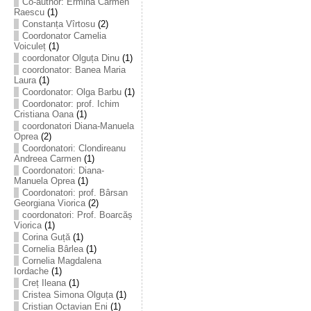
Co-author: Ermina Carmen
Raescu
(1)
Constanța Vîrtosu
(2)
Coordonator Camelia
Voiculeț
(1)
coordonator Olguța Dinu
(1)
coordonator: Banea Maria
Laura
(1)
Coordonator: Olga Barbu
(1)
Coordonator: prof. Ichim
Cristiana Oana
(1)
coordonatori Diana-Manuela
Oprea
(2)
Coordonatori: Clondireanu
Andreea Carmen
(1)
Coordonatori: Diana-
Manuela Oprea
(1)
Coordonatori: prof. Bârsan
Georgiana Viorica
(2)
coordonatori: Prof. Boarcăș
Viorica
(1)
Corina Guță
(1)
Cornelia Bârlea
(1)
Cornelia Magdalena
Iordache
(1)
Creț Ileana
(1)
Cristea Simona Olguța
(1)
Cristian Octavian Eni
(1)