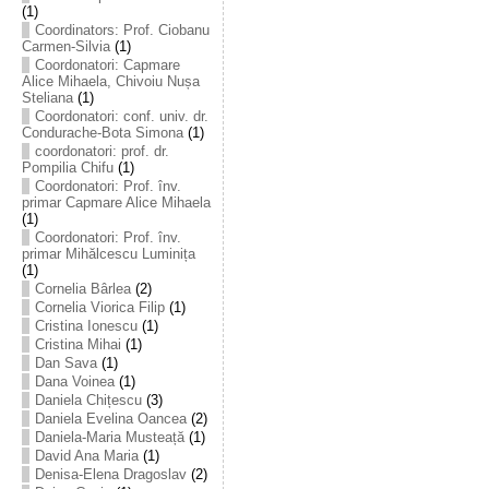
(1)
Coordinators: Prof. Ciobanu
Carmen-Silvia
(1)
Coordonatori: Capmare
Alice Mihaela, Chivoiu Nușa
Steliana
(1)
Coordonatori: conf. univ. dr.
Condurache-Bota Simona
(1)
coordonatori: prof. dr.
Pompilia Chifu
(1)
Coordonatori: Prof. înv.
primar Capmare Alice Mihaela
(1)
Coordonatori: Prof. înv.
primar Mihălcescu Luminița
(1)
Cornelia Bârlea
(2)
Cornelia Viorica Filip
(1)
Cristina Ionescu
(1)
Cristina Mihai
(1)
Dan Sava
(1)
Dana Voinea
(1)
Daniela Chițescu
(3)
Daniela Evelina Oancea
(2)
Daniela-Maria Musteață
(1)
David Ana Maria
(1)
Denisa-Elena Dragoslav
(2)