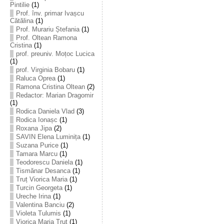
Pintilie
(1)
Prof. înv. primar Ivașcu
Cătălina
(1)
Prof. Murariu Ștefania
(1)
Prof. Oltean Ramona
Cristina
(1)
prof. preuniv. Moțoc Lucica
(1)
prof. Virginia Bobaru
(1)
Raluca Oprea
(1)
Ramona Cristina Oltean
(2)
Redactor: Marian Dragomir
(1)
Rodica Daniela Vlad
(3)
Rodica Ionașc
(1)
Roxana Jipa
(2)
SAVIN Elena Luminița
(1)
Suzana Purice
(1)
Tamara Marcu
(1)
Teodorescu Daniela
(1)
Tismănar Desanca
(1)
Truț Viorica Maria
(1)
Turcin Georgeta
(1)
Ureche Irina
(1)
Valentina Banciu
(2)
Violeta Tulumis
(1)
Viorica Maria Truț
(1)