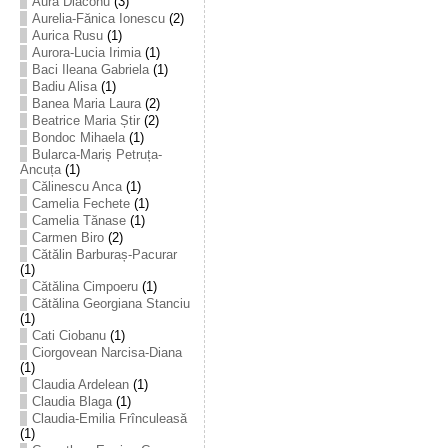
Aura Diaconu
(3)
Aurelia-Fănica Ionescu
(2)
Aurica Rusu
(1)
Aurora-Lucia Irimia
(1)
Baci Ileana Gabriela
(1)
Badiu Alisa
(1)
Banea Maria Laura
(2)
Beatrice Maria Știr
(2)
Bondoc Mihaela
(1)
Bularca-Mariș Petruța-
Ancuța
(1)
Călinescu Anca
(1)
Camelia Fechete
(1)
Camelia Tănase
(1)
Carmen Biro
(2)
Cătălin Barburaș-Pacurar
(1)
Cătălina Cimpoeru
(1)
Cătălina Georgiana Stanciu
(1)
Cati Ciobanu
(1)
Ciorgovean Narcisa-Diana
(1)
Claudia Ardelean
(1)
Claudia Blaga
(1)
Claudia-Emilia Frînculeasă
(1)