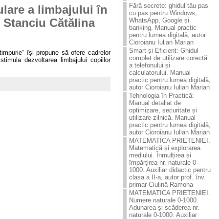
Fără secrete: ghidul tău pas
lare a limbajului în
cu pas pentru Windows,
 Stanciu Cătălina
WhatsApp, Google și
banking. Manual practic
pentru lumea digitală, autor
Cioroianu Iulian Marian
Smart și Eficient: Ghidul
timpurie” își propune să ofere cadrelor
complet de utilizare corectă
 stimula dezvoltarea limbajului copiilor
a telefonului și
calculatorului. Manual
practic pentru lumea digitală,
autor Cioroianu Iulian Marian
Tehnologia în Practică:
Manual detaliat de
optimizare, securitate și
utilizare zilnică. Manual
practic pentru lumea digitală,
autor Cioroianu Iulian Marian
MATEMATICA PRIETENIEI.
Matematică și explorarea
mediului. Înmulțirea și
împărțirea nr. naturale 0-
1000. Auxiliar didactic pentru
clasa a II-a, autor prof. înv.
primar Ciulină Ramona
MATEMATICA PRIETENIEI.
Numere naturale 0-1000.
Adunarea și scăderea nr.
naturale 0-1000. Auxiliar