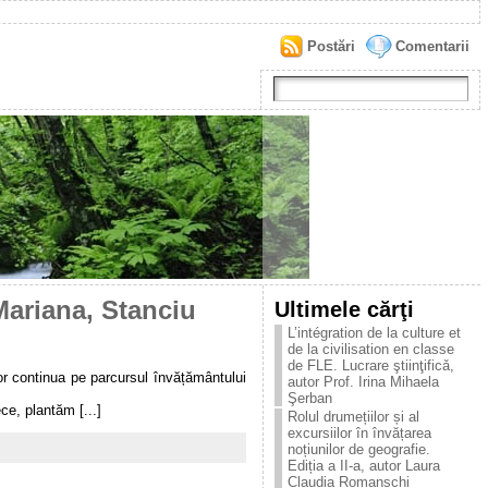
Postări
Comentarii
Mariana, Stanciu
Ultimele cărţi
L’intégration de la culture et
de la civilisation en classe
de FLE. Lucrare ştiinţificǎ,
vor continua pe parcursul învățământului
autor Prof. Irina Mihaela
Şerban
ce, plantăm [...]
Rolul drumețiilor și al
excursiilor în învățarea
noțiunilor de geografie.
Ediția a II-a, autor Laura
Claudia Romanschi