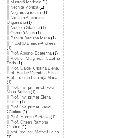
Mustață Maricela
(1)
Nechita Monica
(1)
Negraru Anișoara
(1)
Nicoleta Alexandra
Ungureanu
(1)
Nicoleta Stanciu
(1)
Oana Crăciun
(1)
Panțiru Daciana Maria
(1)
PIUARU Brenda-Andreea
(1)
Prof. Apostol Ecaterina
(1)
Prof. dr. Mărginean Cătălina
Daria
(1)
Prof. Gaidei Cristina Elena.
Prof. Haiduc Valentina Silvia
Prof. Tutuian Luminița Maria
(1)
Prof. înv. primar Chivoiu
Nușa Stelian
(1)
Prof. înv. primar Elena
Pintilie
(1)
Prof. înv. primar Ivașcu
Cătălina
(1)
Prof. Murariu Ștefania
(1)
Prof. Oltean Ramona
Cristina
(1)
prof. preuniv. Moțoc Lucica
(1)