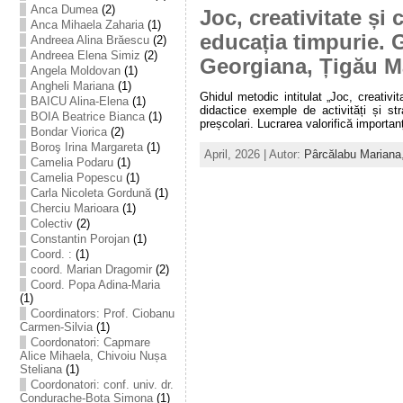
Anca Dumea
(2)
Joc, creativitate și
Anca Mihaela Zaharia
(1)
educația timpurie. 
Andreea Alina Brăescu
(2)
Andreea Elena Simiz
(2)
Georgiana, Țigău M
Angela Moldovan
(1)
Angheli Mariana
(1)
Ghidul metodic intitulat „Joc, creativ
BAICU Alina-Elena
(1)
didactice exemple de activități și stra
BOIA Beatrice Bianca
(1)
preșcolari. Lucrarea valorifică importan
Bondar Viorica
(2)
Boroş Irina Margareta
(1)
April, 2026 | Autor:
Pârcălabu Mariana
Camelia Podaru
(1)
Camelia Popescu
(1)
Carla Nicoleta Gordună
(1)
Cherciu Marioara
(1)
Colectiv
(2)
Constantin Porojan
(1)
Coord. :
(1)
coord. Marian Dragomir
(2)
Coord. Popa Adina-Maria
(1)
Coordinators: Prof. Ciobanu
Carmen-Silvia
(1)
Coordonatori: Capmare
Alice Mihaela, Chivoiu Nușa
Steliana
(1)
Coordonatori: conf. univ. dr.
Condurache-Bota Simona
(1)