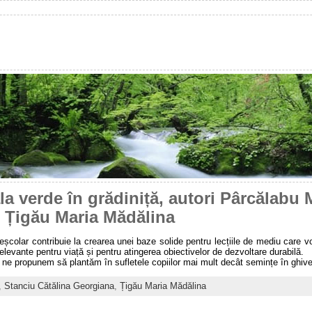
a verde în grădiniță, autori Pârcălabu 
, Țigău Maria Mădălina
reșcolar contribuie la crearea unei baze solide pentru lecțiile de mediu care 
elevante pentru viață și pentru atingerea obiectivelor de dezvoltare durabilă.
, ne propunem să plantăm în sufletele copiilor mai mult decât semințe în ghive
,
Stanciu Cătălina Georgiana
,
Țigău Maria Mădălina