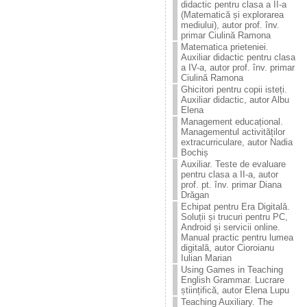
didactic pentru clasa a II-a
(Matematică și explorarea
mediului), autor prof. înv.
primar Ciulină Ramona
Matematica prieteniei.
Auxiliar didactic pentru clasa
a IV-a, autor prof. înv. primar
Ciulină Ramona
Ghicitori pentru copii isteți.
Auxiliar didactic, autor Albu
Elena
Management educațional.
Managementul activităților
extracurriculare, autor Nadia
Bochiș
Auxiliar. Teste de evaluare
pentru clasa a II-a, autor
prof. pt. înv. primar Diana
Drăgan
Echipat pentru Era Digitală.
Soluții și trucuri pentru PC,
Android și servicii online.
Manual practic pentru lumea
digitală, autor Cioroianu
Iulian Marian
Using Games in Teaching
English Grammar. Lucrare
științifică, autor Elena Lupu
Teaching Auxiliary. The