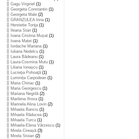
Gagu Virginel
(1)
Georgeta Constantin
(1)
Georgeta Male
(2)
GRANZULEA Irina
(1)
Henriette Tonţa
(1)
Ileana Stan
(1)
Ioana Cristina Mușat
(1)
Ioana Matei
(1)
Iordache Mariana
(1)
Iuliana Nedelcu
(1)
Laura Bădeanu
(1)
Laura-Cosmina Mutu
(1)
Liliana Ionașcu
(1)
Lucreţia Pohoaţă
(1)
Luminița Carpodean
(1)
Maria Chiriac
(1)
Maria Georgescu
(1)
Mariana Negrilă
(2)
Marilena Ifrosa
(1)
Marinela Alina Lovin
(2)
Mihaela Banciu
(1)
Mihaela Răducea
(1)
Mihaela Turcu
(1)
Mihaela-Elena Vărzescu
(1)
Mirela Cireașă
(3)
Mirela Stoian
(2)