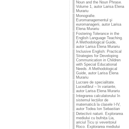
Noun and the Noun Phrase.
Volume 1, autor Larisa Elena
Murariu
Monografie.
Euromanagementul şi
euromanagerii, autor Larisa
Elena Murariu
Fostering Tolerance in the
English Language Teaching.
A Methodological Guide,
autor Larisa Elena Murariu
Inclusive English: Practical
Strategies for Developing
Communication in Children
with Special Educational
Needs. A Methodological
Guide, autor Larisa Elena
Murariu
Lucrare de specialitate.
Luceafărul – în variante,
autor Larisa Elena Murariu
Integrarea calculatorului în
sistemul lecțiilor de
matematică la clasele I-IV,
autor Todea Ion Sebastian
Detectivii naturii. Explorarea
mediului cu bufnița Lia,
ariciul Țicu și veverițoiul
Roco. Explorarea mediului