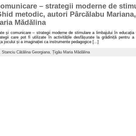
 comunicare – strategii moderne de stimu
Ghid metodic, autori Pârcălabu Mariana,
aria Mădălina
itate și comunicare – strategii moderne de stimulare a limbajului în educația 
tegii care pot fi utilizate în activitățile desfășurate la grădiniță pentru a
ța jocului și a imaginației ca instrumente pedagogice [...]
,
Stanciu Cătălina Georgiana
,
Țigău Maria Mădălina