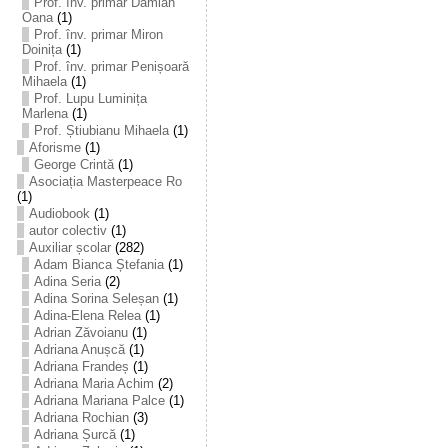
Prof. înv. primar Damian
Oana
(1)
Prof. înv. primar Miron
Doinița
(1)
Prof. înv. primar Penișoară
Mihaela
(1)
Prof. Lupu Luminița
Marlena
(1)
Prof. Știubianu Mihaela
(1)
Aforisme
(1)
George Crintă
(1)
Asociația Masterpeace Ro
(1)
Audiobook
(1)
autor colectiv
(1)
Auxiliar școlar
(282)
Adam Bianca Ștefania
(1)
Adina Seria
(2)
Adina Sorina Seleșan
(1)
Adina-Elena Relea
(1)
Adrian Zăvoianu
(1)
Adriana Anușcă
(1)
Adriana Frandeș
(1)
Adriana Maria Achim
(2)
Adriana Mariana Palce
(1)
Adriana Rochian
(3)
Adriana Șurcă
(1)