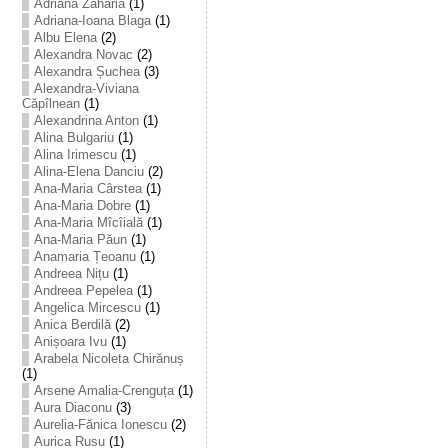
Adriana Zaharia
(1)
Adriana-Ioana Blaga
(1)
Albu Elena
(2)
Alexandra Novac
(2)
Alexandra Șuchea
(3)
Alexandra-Viviana
Căpîlnean
(1)
Alexandrina Anton
(1)
Alina Bulgariu
(1)
Alina Irimescu
(1)
Alina-Elena Danciu
(2)
Ana-Maria Cârstea
(1)
Ana-Maria Dobre
(1)
Ana-Maria Mîcîială
(1)
Ana-Maria Păun
(1)
Anamaria Țeoanu
(1)
Andreea Nițu
(1)
Andreea Pepelea
(1)
Angelica Mircescu
(1)
Anica Berdilă
(2)
Anișoara Ivu
(1)
Arabela Nicoleta Chirănuș
(1)
Arsene Amalia-Crenguța
(1)
Aura Diaconu
(3)
Aurelia-Fănica Ionescu
(2)
Aurica Rusu
(1)