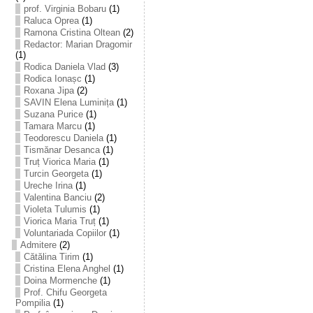
prof. Virginia Bobaru
(1)
Raluca Oprea
(1)
Ramona Cristina Oltean
(2)
Redactor: Marian Dragomir
(1)
Rodica Daniela Vlad
(3)
Rodica Ionașc
(1)
Roxana Jipa
(2)
SAVIN Elena Luminița
(1)
Suzana Purice
(1)
Tamara Marcu
(1)
Teodorescu Daniela
(1)
Tismănar Desanca
(1)
Truț Viorica Maria
(1)
Turcin Georgeta
(1)
Ureche Irina
(1)
Valentina Banciu
(2)
Violeta Tulumis
(1)
Viorica Maria Truț
(1)
Voluntariada Copiilor
(1)
Admitere
(2)
Cătălina Tirim
(1)
Cristina Elena Anghel
(1)
Doina Mormenche
(1)
Prof. Chifu Georgeta
Pompilia
(1)