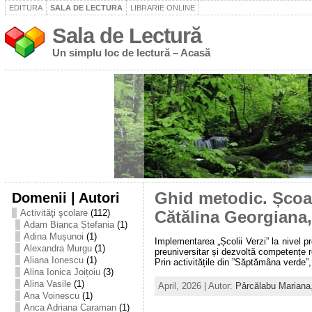
EDITURA
SALA DE LECTURA
LIBRARIE ONLINE
Sala de Lectură
Un simplu loc de lectură – Acasă
Domenii | Autori
Ghid metodic. Școal
Activităţi şcolare
(112)
Cătălina Georgiana
Adam Bianca Ștefania
(1)
Adina Mușunoi
(1)
Implementarea „Școlii Verzi” la nivel p
Alexandra Murgu
(1)
preuniversitar și dezvoltă competențe r
Aliana Ionescu
(1)
Prin activitățile din ”Săptămâna verde”
Alina Ionica Joițoiu
(3)
Alina Vasile
(1)
April, 2026 | Autor:
Pârcălabu Mariana
Ana Voinescu
(1)
Anca Adriana Caraman
(1)