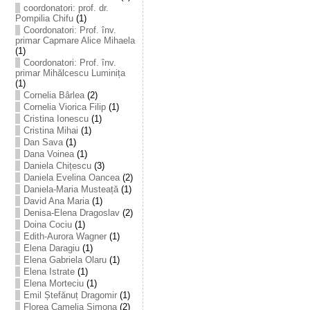
coordonatori: prof. dr.
Pompilia Chifu
(1)
Coordonatori: Prof. înv.
primar Capmare Alice Mihaela
(1)
Coordonatori: Prof. înv.
primar Mihălcescu Luminița
(1)
Cornelia Bârlea
(2)
Cornelia Viorica Filip
(1)
Cristina Ionescu
(1)
Cristina Mihai
(1)
Dan Sava
(1)
Dana Voinea
(1)
Daniela Chițescu
(3)
Daniela Evelina Oancea
(2)
Daniela-Maria Musteață
(1)
David Ana Maria
(1)
Denisa-Elena Dragoslav
(2)
Doina Cociu
(1)
Edith-Aurora Wagner
(1)
Elena Daragiu
(1)
Elena Gabriela Olaru
(1)
Elena Istrate
(1)
Elena Morteciu
(1)
Emil Ștefănuț Dragomir
(1)
Florea Camelia Simona
(2)