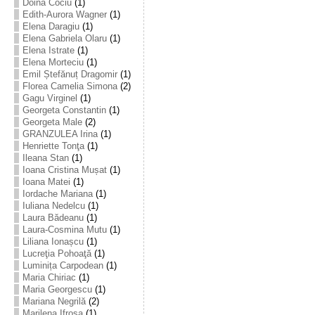
Doina Cociu
(1)
Edith-Aurora Wagner
(1)
Elena Daragiu
(1)
Elena Gabriela Olaru
(1)
Elena Istrate
(1)
Elena Morteciu
(1)
Emil Ștefănuț Dragomir
(1)
Florea Camelia Simona
(2)
Gagu Virginel
(1)
Georgeta Constantin
(1)
Georgeta Male
(2)
GRANZULEA Irina
(1)
Henriette Tonţa
(1)
Ileana Stan
(1)
Ioana Cristina Mușat
(1)
Ioana Matei
(1)
Iordache Mariana
(1)
Iuliana Nedelcu
(1)
Laura Bădeanu
(1)
Laura-Cosmina Mutu
(1)
Liliana Ionașcu
(1)
Lucreţia Pohoaţă
(1)
Luminița Carpodean
(1)
Maria Chiriac
(1)
Maria Georgescu
(1)
Mariana Negrilă
(2)
Marilena Ifrosa
(1)