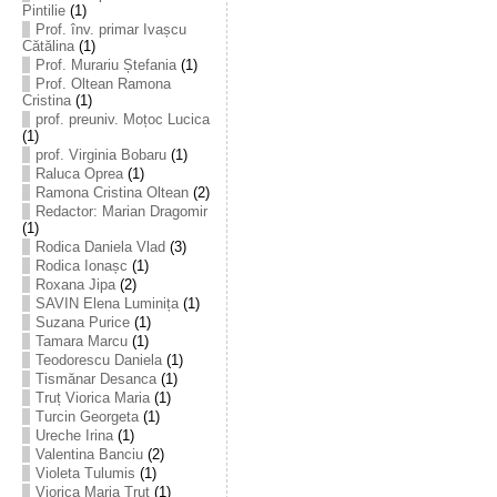
Pintilie
(1)
Prof. înv. primar Ivașcu
Cătălina
(1)
Prof. Murariu Ștefania
(1)
Prof. Oltean Ramona
Cristina
(1)
prof. preuniv. Moțoc Lucica
(1)
prof. Virginia Bobaru
(1)
Raluca Oprea
(1)
Ramona Cristina Oltean
(2)
Redactor: Marian Dragomir
(1)
Rodica Daniela Vlad
(3)
Rodica Ionașc
(1)
Roxana Jipa
(2)
SAVIN Elena Luminița
(1)
Suzana Purice
(1)
Tamara Marcu
(1)
Teodorescu Daniela
(1)
Tismănar Desanca
(1)
Truț Viorica Maria
(1)
Turcin Georgeta
(1)
Ureche Irina
(1)
Valentina Banciu
(2)
Violeta Tulumis
(1)
Viorica Maria Truț
(1)