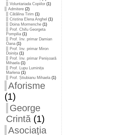
Voluntariada Copiilor
(1)
Admitere
(2)
Cătălina Tirim
(1)
Cristina Elena Anghel
(1)
Doina Mormenche
(1)
Prof. Chifu Georgeta
Pompilia
(1)
Prof. înv. primar Damian
Oana
(1)
Prof. înv. primar Miron
Doinița
(1)
Prof. înv. primar Penișoară
Mihaela
(1)
Prof. Lupu Luminița
Marlena
(1)
Prof. Știubianu Mihaela
(1)
Aforisme
(1)
George
Crintă
(1)
Asociația