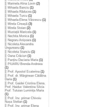
Marinela Alina Lovin
(2)
Mihaela Banciu
(1)
Mihaela Răducea
(1)
Mihaela Turcu
(1)
Mihaela-Elena Vărzescu
(1)
Mirela Cireașă
(3)
Mirela Stoian
(2)
Mustață Maricela
(1)
Nechita Monica
(1)
Negraru Anișoara
(1)
Nicoleta Alexandra
Ungureanu
(1)
Nicoleta Stanciu
(1)
Oana Crăciun
(1)
Panțiru Daciana Maria
(1)
PIUARU Brenda-Andreea
(1)
Prof. Apostol Ecaterina
(1)
Prof. dr. Mărginean Cătălina
Daria
(1)
Prof. Gaidei Cristina Elena.
Prof. Haiduc Valentina Silvia
Prof. Tutuian Luminița Maria
(1)
Prof. înv. primar Chivoiu
Nușa Stelian
(1)
Prof. înv. primar Elena