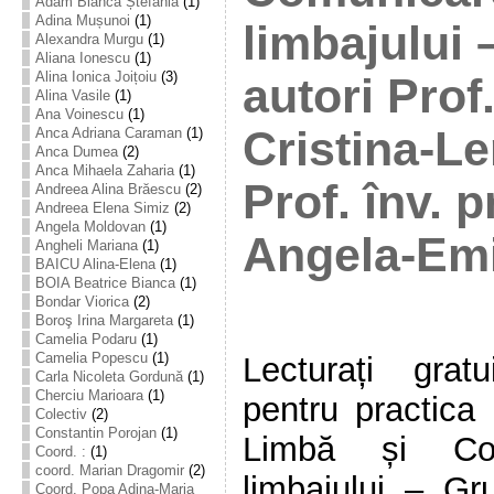
Adam Bianca Ștefania
(1)
Adina Mușunoi
(1)
limbajului 
Alexandra Murgu
(1)
Aliana Ionescu
(1)
Alina Ionica Joițoiu
(3)
autori Prof
Alina Vasile
(1)
Ana Voinescu
(1)
Cristina-L
Anca Adriana Caraman
(1)
Anca Dumea
(2)
Anca Mihaela Zaharia
(1)
Prof. înv. 
Andreea Alina Brăescu
(2)
Andreea Elena Simiz
(2)
Angela Moldovan
(1)
Angela-Emi
Angheli Mariana
(1)
BAICU Alina-Elena
(1)
BOIA Beatrice Bianca
(1)
Bondar Viorica
(2)
Boroş Irina Margareta
(1)
Camelia Podaru
(1)
Camelia Popescu
(1)
Lecturați gratu
Carla Nicoleta Gordună
(1)
Cherciu Marioara
(1)
pentru practica
Colectiv
(2)
Constantin Porojan
(1)
Limbă și Com
Coord. :
(1)
coord. Marian Dragomir
(2)
limbajului – Gr
Coord. Popa Adina-Maria