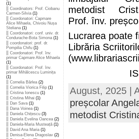
(1)
metodist Cris
Coordinators: Prof. Ciobanu
Carmen-Silvia
(1)
Prof. înv. preșco
Coordonatori: Capmare
Alice Mihaela, Chivoiu Nușa
Steliana
(1)
Lucrarea poate fi
Coordonatori: conf. univ. dr.
Condurache-Bota Simona
(1)
coordonatori: prof. dr.
Librăria Scriitoril
Pompilia Chifu
(1)
Coordonatori: Prof. înv.
(www.librariascrii
primar Capmare Alice Mihaela
(1)
Coordonatori: Prof. înv.
I
primar Mihălcescu Luminița
(1)
Cornelia Bârlea
(2)
Cornelia Viorica Filip
(1)
August, 2025 | 
Cristina Ionescu
(1)
Cristina Mihai
(1)
preșcolar Angela
Dan Sava
(1)
Dana Voinea
(1)
metodist Cristi
Daniela Chițescu
(3)
Daniela Evelina Oancea
(2)
Daniela-Maria Musteață
(1)
David Ana Maria
(1)
Denisa-Elena Dragoslav
(2)