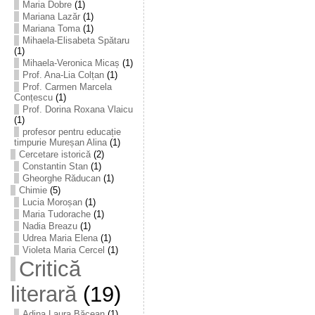
Maria Dobre
(1)
Mariana Lazăr
(1)
Mariana Toma
(1)
Mihaela-Elisabeta Spătaru
(1)
Mihaela-Veronica Micaș
(1)
Prof. Ana-Lia Colțan
(1)
Prof. Carmen Marcela
Conțescu
(1)
Prof. Dorina Roxana Vlaicu
(1)
profesor pentru educație
timpurie Mureșan Alina
(1)
Cercetare istorică
(2)
Constantin Stan
(1)
Gheorghe Răducan
(1)
Chimie
(5)
Lucia Moroșan
(1)
Maria Tudorache
(1)
Nadia Breazu
(1)
Udrea Maria Elena
(1)
Violeta Maria Cercel
(1)
Critică
literară
(19)
Adina Laura Băcean
(1)