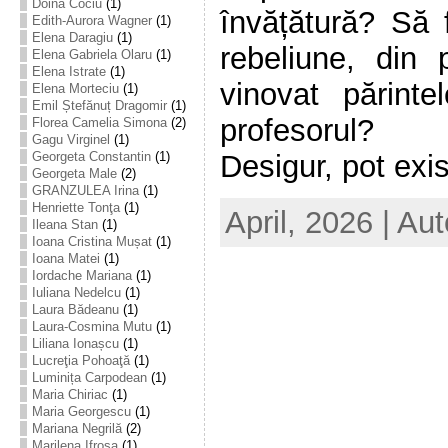
Doina Cociu
(1)
învățătură? Să 
Edith-Aurora Wagner
(1)
Elena Daragiu
(1)
rebeliune, din 
Elena Gabriela Olaru
(1)
Elena Istrate
(1)
vinovat părint
Elena Morteciu
(1)
Emil Ștefănuț Dragomir
(1)
profesorul?
Florea Camelia Simona
(2)
Gagu Virginel
(1)
Georgeta Constantin
(1)
Desigur, pot exist
Georgeta Male
(2)
GRANZULEA Irina
(1)
Henriette Tonţa
(1)
April, 2026 | Au
Ileana Stan
(1)
Ioana Cristina Mușat
(1)
Ioana Matei
(1)
Iordache Mariana
(1)
Iuliana Nedelcu
(1)
Laura Bădeanu
(1)
Laura-Cosmina Mutu
(1)
Liliana Ionașcu
(1)
Lucreţia Pohoaţă
(1)
Luminița Carpodean
(1)
Maria Chiriac
(1)
Maria Georgescu
(1)
Mariana Negrilă
(2)
Marilena Ifrosa
(1)