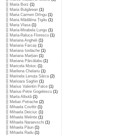
Maria Borz
(1)
Maria Bulgărean
(1)
Maria Carmen Drîngu
(1)
Maria Mădălina Țigău
(1)
Maria Vlasa
(1)
Maria-Mirabela Lungu
(1)
Maria-Raluca Florescu
(1)
Mariana Angheli
(1)
Mariana Farcaș
(1)
Mariana Iordache
(1)
Mariana Marțian
(1)
Mariana Pârcălabu
(1)
Maricela Motoc
(1)
Marilena Chelariu
(1)
Marinela Lenuța Sârca
(2)
Marioara Saghin
(1)
Marius Valentin Palce
(1)
Marius-Petre Gogelescu
(1)
Marta Albotă
(1)
Melian Petrache
(2)
Mihaela Coviltir
(1)
Mihaela Deiciuc
(1)
Mihaela Melinte
(1)
Mihaela Naraevschi
(1)
Mihaela Păun
(1)
Mihaela Radu
(1)