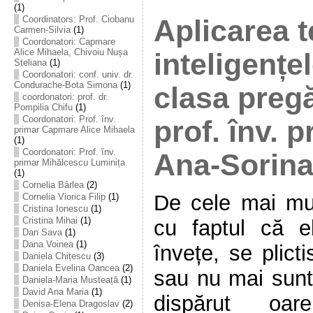
(1)
Coordinators: Prof. Ciobanu
Aplicarea t
Carmen-Silvia
(1)
Coordonatori: Capmare
Alice Mihaela, Chivoiu Nușa
inteligențel
Steliana
(1)
Coordonatori: conf. univ. dr.
Condurache-Bota Simona
(1)
clasa pregă
coordonatori: prof. dr.
Pompilia Chifu
(1)
Coordonatori: Prof. înv.
prof. înv. 
primar Capmare Alice Mihaela
(1)
Coordonatori: Prof. înv.
Ana-Sorin
primar Mihălcescu Luminița
(1)
Cornelia Bârlea
(2)
De cele mai mul
Cornelia Viorica Filip
(1)
Cristina Ionescu
(1)
Cristina Mihai
(1)
cu faptul că el
Dan Sava
(1)
Dana Voinea
(1)
învețe, se plict
Daniela Chițescu
(3)
Daniela Evelina Oancea
(2)
sau nu mai sunt 
Daniela-Maria Musteață
(1)
David Ana Maria
(1)
dispărut oar
Denisa-Elena Dragoslav
(2)