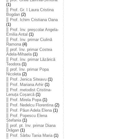
(1)
Prof. Gr. I Laura Cristina
Bogdan
(2)
Prof. Ichim Cristiana Oana
(1)
Prof. înv. preșcolar Angela-
Emilia Antal
(1)
Prof. înv. primar Ciulină
Ramona
(4)
prof. înv. primar Costea
Adela-Mihaela
(1)
Prof. înv. primar Lăzărică
Teodora
(1)
prof. înv. primar Popa
Nicoleta
(2)
Prof. Jenica Siteavu
(1)
Prof. Mariana Arhir
(1)
Prof. metodist Cristina-
Lenuța Coșarcă
(1)
Prof. Mirela Popa
(1)
Prof. Nedelcu Florentina
(2)
Prof. Păun Adela Elena
(1)
Prof. Popescu Elena
Ștefania
(1)
prof. pt. înv. primar Diana
Drăgan
(1)
Prof. Sârbu Tania Maria
(1)