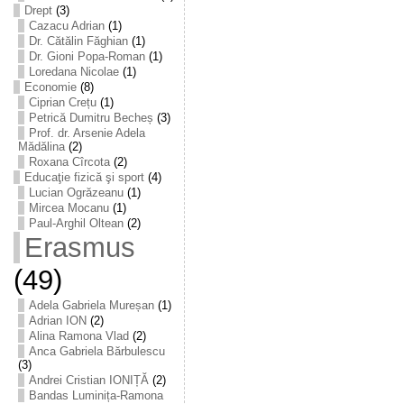
Drept
(3)
Cazacu Adrian
(1)
Dr. Cătălin Făghian
(1)
Dr. Gioni Popa-Roman
(1)
Loredana Nicolae
(1)
Economie
(8)
Ciprian Crețu
(1)
Petrică Dumitru Becheș
(3)
Prof. dr. Arsenie Adela
Mădălina
(2)
Roxana Cîrcota
(2)
Educaţie fizică şi sport
(4)
Lucian Ogrăzeanu
(1)
Mircea Mocanu
(1)
Paul-Arghil Oltean
(2)
Erasmus
(49)
Adela Gabriela Mureșan
(1)
Adrian ION
(2)
Alina Ramona Vlad
(2)
Anca Gabriela Bărbulescu
(3)
Andrei Cristian IONIȚĂ
(2)
Bandas Luminița-Ramona