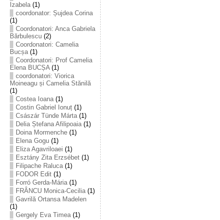
Izabela
(1)
coordonator: Șujdea Corina
(1)
Coordonatori: Anca Gabriela
Bărbulescu
(2)
Coordonatori: Camelia
Bucșa
(1)
Coordonatori: Prof Camelia
Elena BUCȘA
(1)
coordonatori: Viorica
Moineagu și Camelia Stănilă
(1)
Costea Ioana
(1)
Costin Gabriel Ionuț
(1)
Császár Tünde Márta
(1)
Delia Ștefana Afilipoaia
(1)
Doina Mormenche
(1)
Elena Gogu
(1)
Eliza Agavriloaei
(1)
Esztány Zita Erzsébet
(1)
Filipache Raluca
(1)
FODOR Edit
(1)
Forró Gerda-Mária
(1)
FRÂNCU Monica-Cecilia
(1)
Gavrilă Ortansa Madelen
(1)
Gergely Eva Timea
(1)