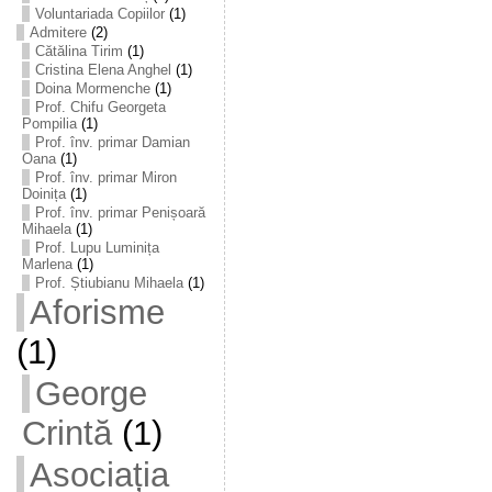
Voluntariada Copiilor
(1)
Admitere
(2)
Cătălina Tirim
(1)
Cristina Elena Anghel
(1)
Doina Mormenche
(1)
Prof. Chifu Georgeta
Pompilia
(1)
Prof. înv. primar Damian
Oana
(1)
Prof. înv. primar Miron
Doinița
(1)
Prof. înv. primar Penișoară
Mihaela
(1)
Prof. Lupu Luminița
Marlena
(1)
Prof. Știubianu Mihaela
(1)
Aforisme
(1)
George
Crintă
(1)
Asociația