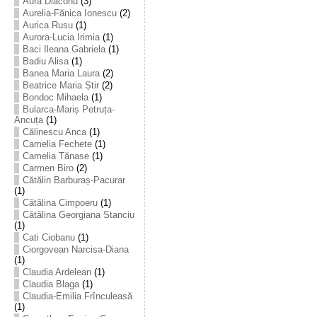
Aura Diaconu
(3)
Aurelia-Fănica Ionescu
(2)
Aurica Rusu
(1)
Aurora-Lucia Irimia
(1)
Baci Ileana Gabriela
(1)
Badiu Alisa
(1)
Banea Maria Laura
(2)
Beatrice Maria Știr
(2)
Bondoc Mihaela
(1)
Bularca-Mariș Petruța-
Ancuța
(1)
Călinescu Anca
(1)
Camelia Fechete
(1)
Camelia Tănase
(1)
Carmen Biro
(2)
Cătălin Barburaș-Pacurar
(1)
Cătălina Cimpoeru
(1)
Cătălina Georgiana Stanciu
(1)
Cati Ciobanu
(1)
Ciorgovean Narcisa-Diana
(1)
Claudia Ardelean
(1)
Claudia Blaga
(1)
Claudia-Emilia Frînculeasă
(1)