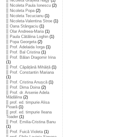
Nicoleta Grațiela Nagy
(1)
Nicoleta Paula Ionescu
(2)
Nicoleta Popa
(2)
Nicoleta Tecucianu
(1)
Nicoleta-Valentina Stroe
(1)
Oana Stângaciu
(1)
Olar Andreea-Maria
(1)
Paula Cătălina Loghin
(1)
Popa Georgeta
(2)
Prof. Adelaida Iorga
(1)
Prof. Bal Cristina
(1)
Prof. Bălan Dragomir Irina
(1)
Prof. Căpățână Mihăiță
(1)
Prof. Constantin Mariana
(1)
Prof. Cristina Anușcă
(1)
Prof. Dima Doina
(2)
Prof. dr. Arsenie Adela
Mădălina
(2)
prof. ed. timpurie Alisa
Pioară
(1)
prof. ed. timpurie Ileana
Toader
(1)
Prof. Emilia-Cristina Banu
(1)
Prof. Fuică Violeta
(1)
prof. Ghile Lavinia-Simona