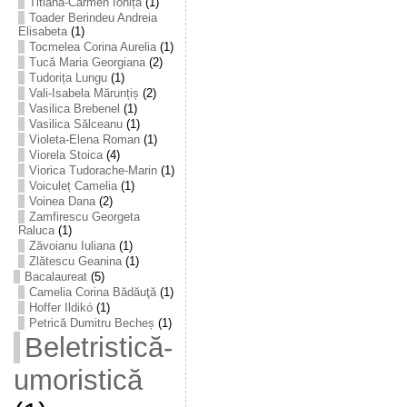
Titiana-Carmen Ioniță
(1)
Toader Berindeu Andreia
Elisabeta
(1)
Tocmelea Corina Aurelia
(1)
Tucă Maria Georgiana
(2)
Tudorița Lungu
(1)
Vali-Isabela Mărunțiș
(2)
Vasilica Brebenel
(1)
Vasilica Sălceanu
(1)
Violeta-Elena Roman
(1)
Viorela Stoica
(4)
Viorica Tudorache-Marin
(1)
Voiculeț Camelia
(1)
Voinea Dana
(2)
Zamfirescu Georgeta
Raluca
(1)
Zăvoianu Iuliana
(1)
Zlătescu Geanina
(1)
Bacalaureat
(5)
Camelia Corina Bădăuţă
(1)
Hoffer Ildikó
(1)
Petrică Dumitru Becheș
(1)
Beletristică-
umoristică