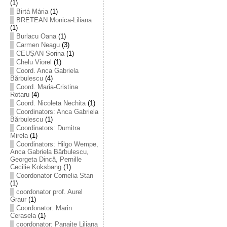
(1)
Birtá Mária
(1)
BRETEAN Monica-Liliana
(1)
Burlacu Oana
(1)
Carmen Neagu
(3)
CEUȘAN Sorina
(1)
Chelu Viorel
(1)
Coord. Anca Gabriela
Bărbulescu
(4)
Coord. Maria-Cristina
Rotaru
(4)
Coord. Nicoleta Nechita
(1)
Coordinators: Anca Gabriela
Bărbulescu
(1)
Coordinators: Dumitra
Mirela
(1)
Coordinators: Hilgo Wempe,
Anca Gabriela Bărbulescu,
Georgeta Dincă, Pernille
Cecilie Koksbang
(1)
Coordonator Cornelia Stan
(1)
coordonator prof. Aurel
Graur
(1)
Coordonator: Marin
Cerasela
(1)
coordonator: Panaite Liliana