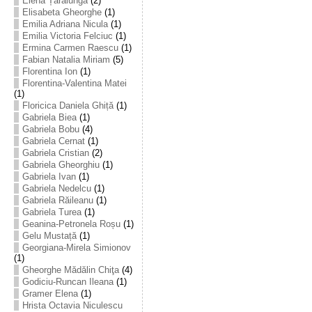
Elena Țarălungă
(2)
Elisabeta Gheorghe
(1)
Emilia Adriana Nicula
(1)
Emilia Victoria Felciuc
(1)
Ermina Carmen Raescu
(1)
Fabian Natalia Miriam
(5)
Florentina Ion
(1)
Florentina-Valentina Matei
(1)
Floricica Daniela Ghiță
(1)
Gabriela Biea
(1)
Gabriela Bobu
(4)
Gabriela Cernat
(1)
Gabriela Cristian
(2)
Gabriela Gheorghiu
(1)
Gabriela Ivan
(1)
Gabriela Nedelcu
(1)
Gabriela Răileanu
(1)
Gabriela Turea
(1)
Geanina-Petronela Roșu
(1)
Gelu Mustață
(1)
Georgiana-Mirela Simionov
(1)
Gheorghe Mădălin Chiţa
(4)
Godiciu-Runcan Ileana
(1)
Gramer Elena
(1)
Hrista Octavia Niculescu