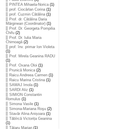
PINTEA Mihaela-Norica
(1)
prof. Ciocârlan Corina
(1)
prof. Cuzmin Cătălina
(1)
Prof. dr. Cătălina Daria
Mărginean (Coordinator)
(1)
Prof. Dr. Georgeta Pompilia
Chifu
(2)
Prof. Dr. Iulia Maria
Chirnoagă
(2)
prof. înv. primar Ion Violeta
(1)
Prof. Mirela Geanina RADU
(1)
Prof. Oxana Oloi
(1)
Prunică Monica
(2)
Raicu Andreea Carmen
(1)
Raicu Marina Cristina
(1)
SAMAJ Imola
(1)
SARDI Aliz
(1)
SIMION Constantin
Romulus
(1)
Simona Vasile
(1)
Simona-Mariana Roşu
(2)
Stavăr Alina Anișoara
(1)
Tăbîrcă Victorița Geanina
(1)
Tătaru Marian
(1)