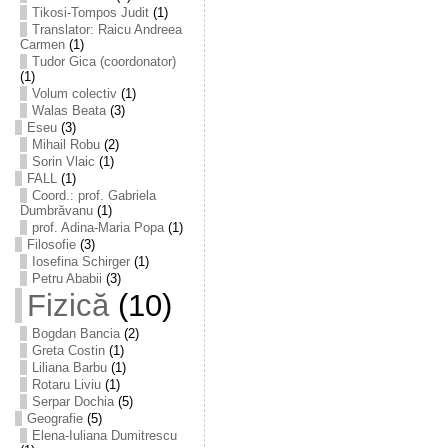
Tikosi-Tompos Judit
(1)
Translator: Raicu Andreea
Carmen
(1)
Tudor Gica (coordonator)
(1)
Volum colectiv
(1)
Walas Beata
(3)
Eseu
(3)
Mihail Robu
(2)
Sorin Vlaic
(1)
FALL
(1)
Coord.: prof. Gabriela
Dumbrăvanu
(1)
prof. Adina-Maria Popa
(1)
Filosofie
(3)
Iosefina Schirger
(1)
Petru Ababii
(3)
Fizică
(10)
Bogdan Bancia
(2)
Greta Costin
(1)
Liliana Barbu
(1)
Rotaru Liviu
(1)
Serpar Dochia
(5)
Geografie
(5)
Elena-Iuliana Dumitrescu