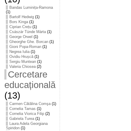
Bandas Luminița-Ramona
(1)
Bartolf Hedwig
(1)
Bors Kinga
(1)
Ciprian Crețu
(1)
Császár Tünde Márta
(1)
George Orwel
(1)
Gheorghe Ghe. Borcan
(1)
Gioni Popa-Roman
(1)
Negrea Iulia
(1)
Ovidiu Hrușcă
(1)
Sergiu Muntean
(1)
Valeria Chiosea
(2)
Cercetare
educațională
(13)
Carmen Cătălina Comşa
(1)
Cornelia Tamas
(1)
Cornelia Viorica Filip
(2)
Gabriela Turea
(1)
Laura Adela Georgiana
Spiridon
(1)