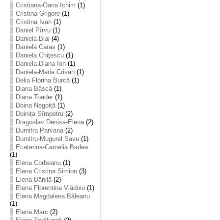
Cristiana-Oana Ichim
(1)
Cristina Grigore
(1)
Cristina Ivan
(1)
Daniel Pîrvu
(1)
Daniela Blaj
(4)
Daniela Caraș
(1)
Daniela Chiţescu
(1)
Daniela-Diana Ion
(1)
Daniela-Maria Crișan
(1)
Delia Florina Burcă
(1)
Diana Bâscă
(1)
Diana Toader
(1)
Doina Negoiță
(1)
Doinița Sîmpetru
(2)
Dragoslav Denisa-Elena
(2)
Dumitra Parvana
(2)
Dumitru-Mugurel Savu
(1)
Ecaterina-Camelia Badea
(1)
Elena Corbeanu
(1)
Elena Cristina Simion
(3)
Elena Dănilă
(2)
Elena Florentina Vlădoiu
(1)
Elena Magdalena Băleanu
(1)
Elena Marc
(2)