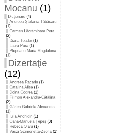
Mocanu
(1)
Dicționare
(4)
Andreea-Ștefania Tăbăcaru
(1)
Carmen Lăcrămioara Pora
(2)
Diana Toader
(1)
Laura Pora
(1)
Plopeanu Maria Magdalena
(1)
Dizertaţie
(12)
Andreea Racariu
(1)
Catalina Alisa
(1)
Doina Codrea
(1)
Filimon Alexandra-Cătălina
(2)
Gârlea Gabriela-Alexandra
(1)
Iulia Anchidin
(1)
Oana-Manuela Ţepeş
(3)
Rebeca Olaru
(1)
Vaszi Szimonetta-Zsófia
(1)