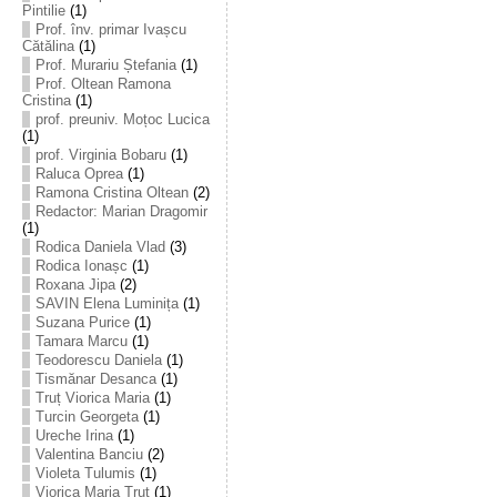
Pintilie
(1)
Prof. înv. primar Ivașcu
Cătălina
(1)
Prof. Murariu Ștefania
(1)
Prof. Oltean Ramona
Cristina
(1)
prof. preuniv. Moțoc Lucica
(1)
prof. Virginia Bobaru
(1)
Raluca Oprea
(1)
Ramona Cristina Oltean
(2)
Redactor: Marian Dragomir
(1)
Rodica Daniela Vlad
(3)
Rodica Ionașc
(1)
Roxana Jipa
(2)
SAVIN Elena Luminița
(1)
Suzana Purice
(1)
Tamara Marcu
(1)
Teodorescu Daniela
(1)
Tismănar Desanca
(1)
Truț Viorica Maria
(1)
Turcin Georgeta
(1)
Ureche Irina
(1)
Valentina Banciu
(2)
Violeta Tulumis
(1)
Viorica Maria Truț
(1)