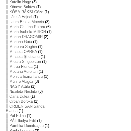
Katalin Nagy
(3)
Köncse Balázs
(1)
KÓSA-RÁKSI Géza
(1)
László Hajnal
(1)
Laura Ersilia Moccia
(3)
Maria-Cristina Rotaru
(6)
Maria-Isabela MIRON
(1)
Marian DRAGOMIR
(2)
Mariana Gaiu
(1)
Marioara Saghin
(1)
Mihaela OPREA
(1)
Mihaela Ştiubianu
(1)
Mioara Singeorzan
(1)
Mitrea Florica
(1)
Mocanu Aurelian
(1)
Monica Ioana Iancu
(1)
Münire Alagöz
(3)
NAGY Attila
(1)
Nicoleta Nechita
(3)
Oana Dulea
(1)
Orbán Boróka
(1)
ORMENIȘAN Sanda
Bianca
(1)
Pál Edina
(1)
PÁL Ibolya Edit
(1)
Pamfilia Dumitraşcu
(1)
Paula Loureiro
(3)