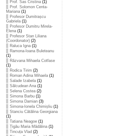
Prof. Sas Cristina
(1)
Prof. Solomon Centa-
Mariana
(1)
Profesor Dumitrașcu
Gabriela
(1)
Profesor Dumitru Mirela-
Elena
(1)
Profesor Stan Liliana
(Coordonator)
(2)
Raluca Igna
(1)
Ramona-Ioana Buleteanu
(1)
Răzvana Mihaela Cotfase
(1)
Rodica Tirim
(2)
Roman Adina Mihaela
(1)
Salade Izabela
(1)
Sălcudean Ana
(1)
Selena Costea
(2)
Simona Barbu
(1)
Simona Damian
(3)
Simona-Ionela Chimișliu
(1)
Stanciu Cătălina Georgiana
(1)
Tatiana Neagoe
(1)
Țigău Maria Mădălina
(1)
Tincuța Vlad
(2)