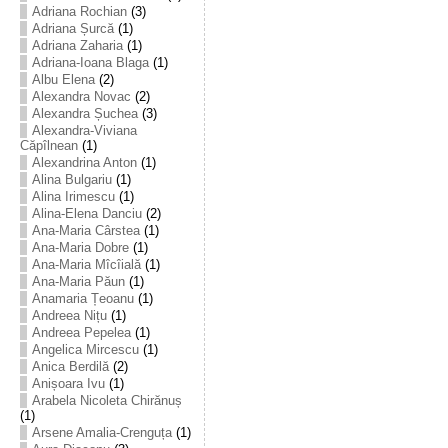
Adriana Rochian
(3)
Adriana Șurcă
(1)
Adriana Zaharia
(1)
Adriana-Ioana Blaga
(1)
Albu Elena
(2)
Alexandra Novac
(2)
Alexandra Șuchea
(3)
Alexandra-Viviana
Căpîlnean
(1)
Alexandrina Anton
(1)
Alina Bulgariu
(1)
Alina Irimescu
(1)
Alina-Elena Danciu
(2)
Ana-Maria Cârstea
(1)
Ana-Maria Dobre
(1)
Ana-Maria Mîcîială
(1)
Ana-Maria Păun
(1)
Anamaria Țeoanu
(1)
Andreea Nițu
(1)
Andreea Pepelea
(1)
Angelica Mircescu
(1)
Anica Berdilă
(2)
Anișoara Ivu
(1)
Arabela Nicoleta Chirănuș
(1)
Arsene Amalia-Crenguța
(1)