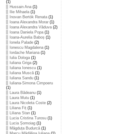
(1)
Hussain Ana
(1)
Ilie Mihaela
(1)
Inovan Bertók Renata
(1)
Ioana Alexandra Morar
(1)
Ioana Alexandra Văduva
(2)
Ioana Daniela Popa
(1)
Ioana-Aurelia Baboș
(1)
Ionela Palade
(2)
Ionescu Magdalena
(1)
Iordache Mariana
(1)
Iulia Dologa
(1)
Iuliana Griga
(2)
Iuliana Ionescu
(1)
Iuliana Muscă
(1)
Iuliana Sandu
(1)
Iuliana-Simona Cimpoeru
(1)
Laura Bădeanu
(1)
Laura Mutu
(1)
Laura Nicoleta Coste
(2)
Liliana Fiț
(1)
Liliana Stan
(1)
Lucia Cristina Turosu
(1)
Lucia Șomoiag
(1)
Măgduța Budurcă
(1)
Marcu Mădălina Iuliana
(1)