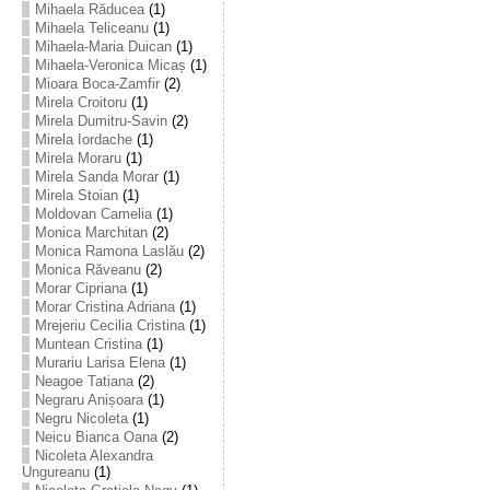
Mihaela Răducea
(1)
Mihaela Teliceanu
(1)
Mihaela-Maria Duican
(1)
Mihaela-Veronica Micaș
(1)
Mioara Boca-Zamfir
(2)
Mirela Croitoru
(1)
Mirela Dumitru-Savin
(2)
Mirela Iordache
(1)
Mirela Moraru
(1)
Mirela Sanda Morar
(1)
Mirela Stoian
(1)
Moldovan Camelia
(1)
Monica Marchitan
(2)
Monica Ramona Laslău
(2)
Monica Răveanu
(2)
Morar Cipriana
(1)
Morar Cristina Adriana
(1)
Mrejeriu Cecilia Cristina
(1)
Muntean Cristina
(1)
Murariu Larisa Elena
(1)
Neagoe Tatiana
(2)
Negraru Anișoara
(1)
Negru Nicoleta
(1)
Neicu Bianca Oana
(2)
Nicoleta Alexandra
Ungureanu
(1)