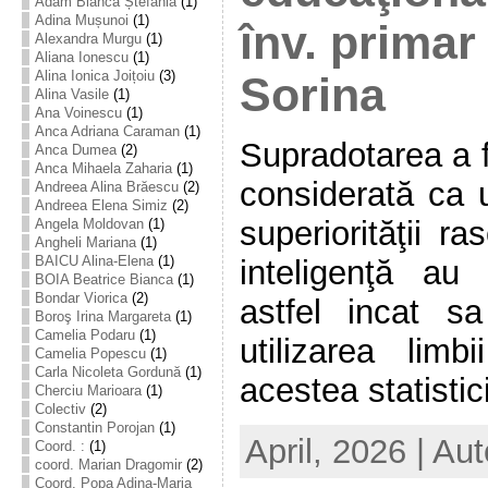
Adam Bianca Ștefania
(1)
Adina Mușunoi
(1)
înv. primar
Alexandra Murgu
(1)
Aliana Ionescu
(1)
Alina Ionica Joițoiu
(3)
Sorina
Alina Vasile
(1)
Ana Voinescu
(1)
Anca Adriana Caraman
(1)
Supradotarea a f
Anca Dumea
(2)
Anca Mihaela Zaharia
(1)
considerată ca u
Andreea Alina Brăescu
(2)
Andreea Elena Simiz
(2)
superiorităţii ra
Angela Moldovan
(1)
Angheli Mariana
(1)
BAICU Alina-Elena
(1)
inteligenţă au f
BOIA Beatrice Bianca
(1)
Bondar Viorica
(2)
astfel incat 
Boroş Irina Margareta
(1)
Camelia Podaru
(1)
utilizarea lim
Camelia Popescu
(1)
Carla Nicoleta Gordună
(1)
acestea statistici
Cherciu Marioara
(1)
Colectiv
(2)
Constantin Porojan
(1)
April, 2026 | Au
Coord. :
(1)
coord. Marian Dragomir
(2)
Coord. Popa Adina-Maria