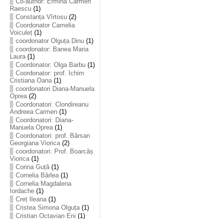
Co-author: Ermina Carmen
Raescu
(1)
Constanța Vîrtosu
(2)
Coordonator Camelia
Voiculeț
(1)
coordonator Olguța Dinu
(1)
coordonator: Banea Maria
Laura
(1)
Coordonator: Olga Barbu
(1)
Coordonator: prof. Ichim
Cristiana Oana
(1)
coordonatori Diana-Manuela
Oprea
(2)
Coordonatori: Clondireanu
Andreea Carmen
(1)
Coordonatori: Diana-
Manuela Oprea
(1)
Coordonatori: prof. Bârsan
Georgiana Viorica
(2)
coordonatori: Prof. Boarcăș
Viorica
(1)
Corina Guță
(1)
Cornelia Bârlea
(1)
Cornelia Magdalena
Iordache
(1)
Creț Ileana
(1)
Cristea Simona Olguța
(1)
Cristian Octavian Eni
(1)