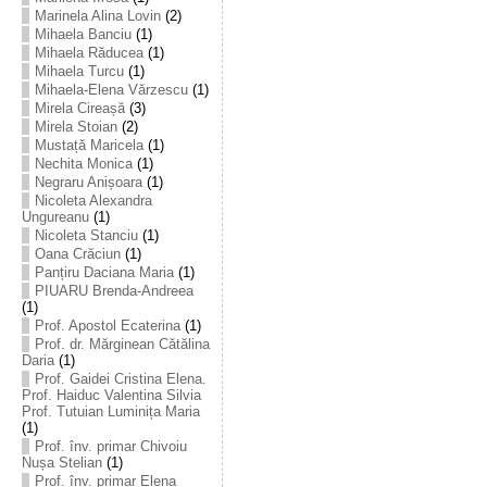
Marinela Alina Lovin
(2)
Mihaela Banciu
(1)
Mihaela Răducea
(1)
Mihaela Turcu
(1)
Mihaela-Elena Vărzescu
(1)
Mirela Cireașă
(3)
Mirela Stoian
(2)
Mustață Maricela
(1)
Nechita Monica
(1)
Negraru Anișoara
(1)
Nicoleta Alexandra
Ungureanu
(1)
Nicoleta Stanciu
(1)
Oana Crăciun
(1)
Panțiru Daciana Maria
(1)
PIUARU Brenda-Andreea
(1)
Prof. Apostol Ecaterina
(1)
Prof. dr. Mărginean Cătălina
Daria
(1)
Prof. Gaidei Cristina Elena.
Prof. Haiduc Valentina Silvia
Prof. Tutuian Luminița Maria
(1)
Prof. înv. primar Chivoiu
Nușa Stelian
(1)
Prof. înv. primar Elena