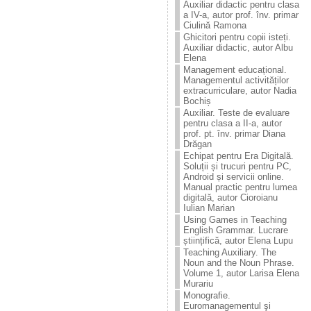
Auxiliar didactic pentru clasa
a IV-a, autor prof. înv. primar
Ciulină Ramona
Ghicitori pentru copii isteți.
Auxiliar didactic, autor Albu
Elena
Management educațional.
Managementul activităților
extracurriculare, autor Nadia
Bochiș
Auxiliar. Teste de evaluare
pentru clasa a II-a, autor
prof. pt. înv. primar Diana
Drăgan
Echipat pentru Era Digitală.
Soluții și trucuri pentru PC,
Android și servicii online.
Manual practic pentru lumea
digitală, autor Cioroianu
Iulian Marian
Using Games in Teaching
English Grammar. Lucrare
științifică, autor Elena Lupu
Teaching Auxiliary. The
Noun and the Noun Phrase.
Volume 1, autor Larisa Elena
Murariu
Monografie.
Euromanagementul şi