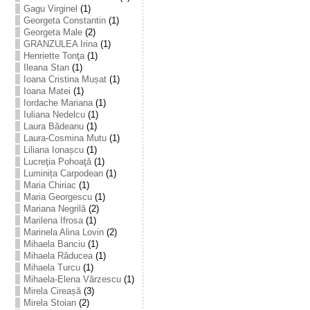
Gagu Virginel
(1)
Georgeta Constantin
(1)
Georgeta Male
(2)
GRANZULEA Irina
(1)
Henriette Tonţa
(1)
Ileana Stan
(1)
Ioana Cristina Mușat
(1)
Ioana Matei
(1)
Iordache Mariana
(1)
Iuliana Nedelcu
(1)
Laura Bădeanu
(1)
Laura-Cosmina Mutu
(1)
Liliana Ionașcu
(1)
Lucreţia Pohoaţă
(1)
Luminița Carpodean
(1)
Maria Chiriac
(1)
Maria Georgescu
(1)
Mariana Negrilă
(2)
Marilena Ifrosa
(1)
Marinela Alina Lovin
(2)
Mihaela Banciu
(1)
Mihaela Răducea
(1)
Mihaela Turcu
(1)
Mihaela-Elena Vărzescu
(1)
Mirela Cireașă
(3)
Mirela Stoian
(2)