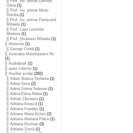
Prof. înv. primar Damian
Oana
(1)
Prof. înv. primar Miron
Doinița
(1)
Prof. înv. primar Penișoară
Mihaela
(1)
Prof. Lupu Luminița
Marlena
(1)
Prof. Știubianu Mihaela
(1)
Aforisme
(1)
George Crintă
(1)
Asociația Masterpeace Ro
(1)
Audiobook
(1)
autor colectiv
(1)
Auxiliar școlar
(282)
Adam Bianca Ștefania
(1)
Adina Seria
(2)
Adina Sorina Seleșan
(1)
Adina-Elena Relea
(1)
Adrian Zăvoianu
(1)
Adriana Anușcă
(1)
Adriana Frandeș
(1)
Adriana Maria Achim
(2)
Adriana Mariana Palce
(1)
Adriana Rochian
(3)
Adriana Șurcă
(1)