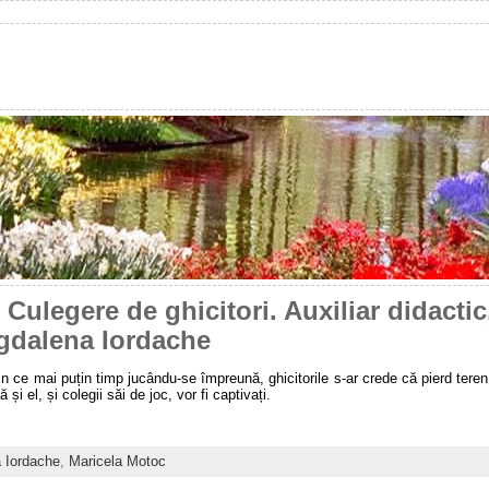
Culegere de ghicitori. Auxiliar didactic
gdalena Iordache
 in ce mai puțin timp jucându-se împreună, ghicitorile s-ar crede că pierd tere
și el, și colegii săi de joc, vor fi captivați.
 Iordache
,
Maricela Motoc