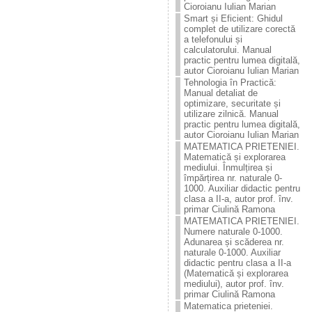
Cioroianu Iulian Marian
Smart și Eficient: Ghidul
complet de utilizare corectă
a telefonului și
calculatorului. Manual
practic pentru lumea digitală,
autor Cioroianu Iulian Marian
Tehnologia în Practică:
Manual detaliat de
optimizare, securitate și
utilizare zilnică. Manual
practic pentru lumea digitală,
autor Cioroianu Iulian Marian
MATEMATICA PRIETENIEI.
Matematică și explorarea
mediului. Înmulțirea și
împărțirea nr. naturale 0-
1000. Auxiliar didactic pentru
clasa a II-a, autor prof. înv.
primar Ciulină Ramona
MATEMATICA PRIETENIEI.
Numere naturale 0-1000.
Adunarea și scăderea nr.
naturale 0-1000. Auxiliar
didactic pentru clasa a II-a
(Matematică și explorarea
mediului), autor prof. înv.
primar Ciulină Ramona
Matematica prieteniei.