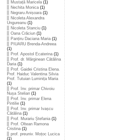
Mustață Maricela
(1)
Nechita Monica
(1)
Negraru Anișoara
(1)
Nicoleta Alexandra
Ungureanu
(1)
Nicoleta Stanciu
(1)
Oana Crăciun
(1)
Panțiru Daciana Maria
(1)
PIUARU Brenda-Andreea
(1)
Prof. Apostol Ecaterina
(1)
Prof. dr. Mărginean Cătălina
Daria
(1)
Prof. Gaidei Cristina Elena.
Prof. Haiduc Valentina Silvia
Prof. Tutuian Luminița Maria
(1)
Prof. înv. primar Chivoiu
Nușa Stelian
(1)
Prof. înv. primar Elena
Pintilie
(1)
Prof. înv. primar Ivașcu
Cătălina
(1)
Prof. Murariu Ștefania
(1)
Prof. Oltean Ramona
Cristina
(1)
prof. preuniv. Moțoc Lucica
(1)