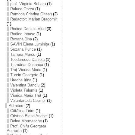
prof. Virginia Bobaru
(1)
Raluca Oprea
(1)
Ramona Cristina Oltean
(2)
Redactor: Marian Dragomir
(1)
Rodica Daniela Vlad
(3)
Rodica Ionașc
(1)
Roxana Jipa
(2)
SAVIN Elena Luminița
(1)
Suzana Purice
(1)
Tamara Marcu
(1)
Teodorescu Daniela
(1)
Tismănar Desanca
(1)
Truț Viorica Maria
(1)
Turcin Georgeta
(1)
Ureche Irina
(1)
Valentina Banciu
(2)
Violeta Tulumis
(1)
Viorica Maria Truț
(1)
Voluntariada Copiilor
(1)
Admitere
(2)
Cătălina Tirim
(1)
Cristina Elena Anghel
(1)
Doina Mormenche
(1)
Prof. Chifu Georgeta
Pompilia
(1)