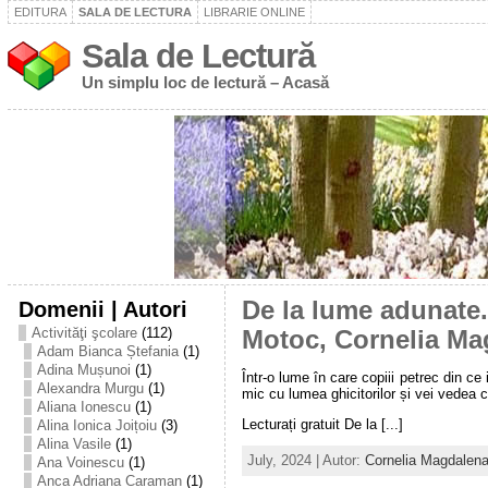
EDITURA
SALA DE LECTURA
LIBRARIE ONLINE
Sala de Lectură
Un simplu loc de lectură – Acasă
Domenii | Autori
De la lume adunate. 
Activităţi şcolare
(112)
Motoc, Cornelia Ma
Adam Bianca Ștefania
(1)
Adina Mușunoi
(1)
Într-o lume în care copiii petrec din ce
Alexandra Murgu
(1)
mic cu lumea ghicitorilor și vei vedea că 
Aliana Ionescu
(1)
Lecturați gratuit De la [...]
Alina Ionica Joițoiu
(3)
Alina Vasile
(1)
July, 2024 | Autor:
Cornelia Magdalena
Ana Voinescu
(1)
Anca Adriana Caraman
(1)