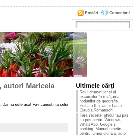
Postări
Comentarii
, autori Maricela
Ultimele cărţi
Rolul drumețiilor și al
excursiilor în învățarea
noțiunilor de geografie.
n. Dar nu este așa! Fă-i cunoștință celui
Ediția a II-a, autor Laura
Claudia Romanschi
Fără secrete: ghidul tău pas
cu pas pentru Windows,
WhatsApp, Google și
banking. Manual practic
pentru lumea digitală, autor