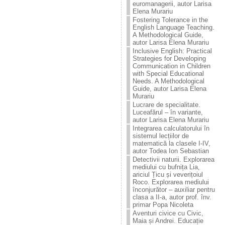
euromanagerii, autor Larisa
Elena Murariu
Fostering Tolerance in the
English Language Teaching.
A Methodological Guide,
autor Larisa Elena Murariu
Inclusive English: Practical
Strategies for Developing
Communication in Children
with Special Educational
Needs. A Methodological
Guide, autor Larisa Elena
Murariu
Lucrare de specialitate.
Luceafărul – în variante,
autor Larisa Elena Murariu
Integrarea calculatorului în
sistemul lecțiilor de
matematică la clasele I-IV,
autor Todea Ion Sebastian
Detectivii naturii. Explorarea
mediului cu bufnița Lia,
ariciul Țicu și veverițoiul
Roco. Explorarea mediului
înconjurător – auxiliar pentru
clasa a II-a, autor prof. înv.
primar Popa Nicoleta
Aventuri civice cu Civic,
Maia și Andrei. Educație