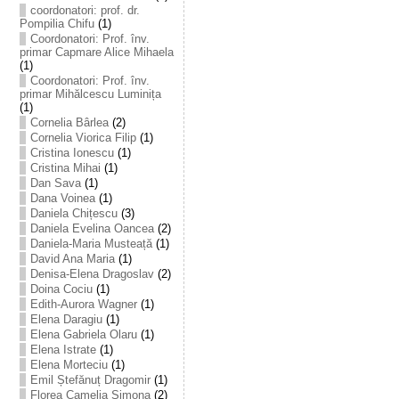
coordonatori: prof. dr.
Pompilia Chifu
(1)
Coordonatori: Prof. înv.
primar Capmare Alice Mihaela
(1)
Coordonatori: Prof. înv.
primar Mihălcescu Luminița
(1)
Cornelia Bârlea
(2)
Cornelia Viorica Filip
(1)
Cristina Ionescu
(1)
Cristina Mihai
(1)
Dan Sava
(1)
Dana Voinea
(1)
Daniela Chițescu
(3)
Daniela Evelina Oancea
(2)
Daniela-Maria Musteață
(1)
David Ana Maria
(1)
Denisa-Elena Dragoslav
(2)
Doina Cociu
(1)
Edith-Aurora Wagner
(1)
Elena Daragiu
(1)
Elena Gabriela Olaru
(1)
Elena Istrate
(1)
Elena Morteciu
(1)
Emil Ștefănuț Dragomir
(1)
Florea Camelia Simona
(2)