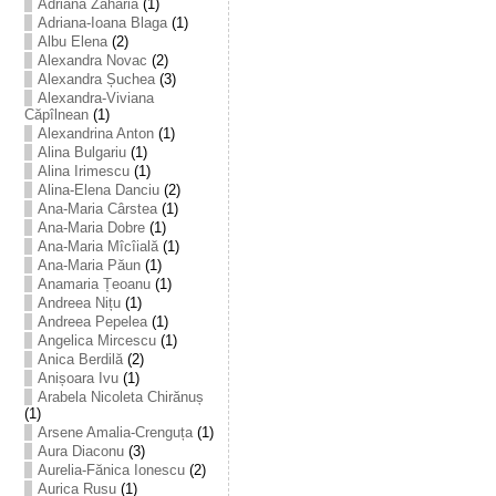
Adriana Zaharia
(1)
Adriana-Ioana Blaga
(1)
Albu Elena
(2)
Alexandra Novac
(2)
Alexandra Șuchea
(3)
Alexandra-Viviana
Căpîlnean
(1)
Alexandrina Anton
(1)
Alina Bulgariu
(1)
Alina Irimescu
(1)
Alina-Elena Danciu
(2)
Ana-Maria Cârstea
(1)
Ana-Maria Dobre
(1)
Ana-Maria Mîcîială
(1)
Ana-Maria Păun
(1)
Anamaria Țeoanu
(1)
Andreea Nițu
(1)
Andreea Pepelea
(1)
Angelica Mircescu
(1)
Anica Berdilă
(2)
Anișoara Ivu
(1)
Arabela Nicoleta Chirănuș
(1)
Arsene Amalia-Crenguța
(1)
Aura Diaconu
(3)
Aurelia-Fănica Ionescu
(2)
Aurica Rusu
(1)