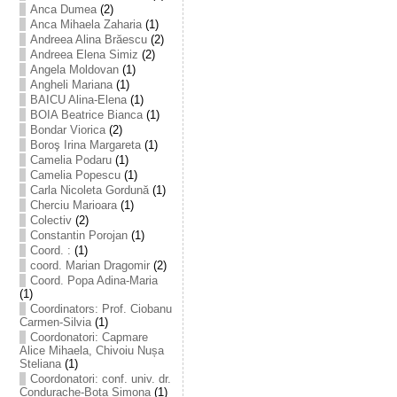
Anca Dumea
(2)
Anca Mihaela Zaharia
(1)
Andreea Alina Brăescu
(2)
Andreea Elena Simiz
(2)
Angela Moldovan
(1)
Angheli Mariana
(1)
BAICU Alina-Elena
(1)
BOIA Beatrice Bianca
(1)
Bondar Viorica
(2)
Boroş Irina Margareta
(1)
Camelia Podaru
(1)
Camelia Popescu
(1)
Carla Nicoleta Gordună
(1)
Cherciu Marioara
(1)
Colectiv
(2)
Constantin Porojan
(1)
Coord. :
(1)
coord. Marian Dragomir
(2)
Coord. Popa Adina-Maria
(1)
Coordinators: Prof. Ciobanu
Carmen-Silvia
(1)
Coordonatori: Capmare
Alice Mihaela, Chivoiu Nușa
Steliana
(1)
Coordonatori: conf. univ. dr.
Condurache-Bota Simona
(1)