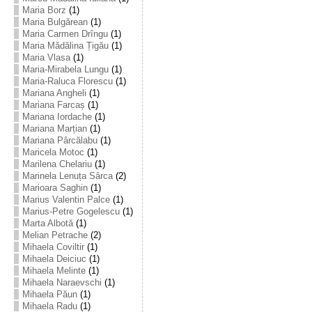
Maria Borz
(1)
Maria Bulgărean
(1)
Maria Carmen Drîngu
(1)
Maria Mădălina Țigău
(1)
Maria Vlasa
(1)
Maria-Mirabela Lungu
(1)
Maria-Raluca Florescu
(1)
Mariana Angheli
(1)
Mariana Farcaș
(1)
Mariana Iordache
(1)
Mariana Marțian
(1)
Mariana Pârcălabu
(1)
Maricela Motoc
(1)
Marilena Chelariu
(1)
Marinela Lenuța Sârca
(2)
Marioara Saghin
(1)
Marius Valentin Palce
(1)
Marius-Petre Gogelescu
(1)
Marta Albotă
(1)
Melian Petrache
(2)
Mihaela Coviltir
(1)
Mihaela Deiciuc
(1)
Mihaela Melinte
(1)
Mihaela Naraevschi
(1)
Mihaela Păun
(1)
Mihaela Radu
(1)