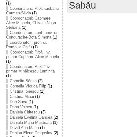
Sabău
(1)
Coordinators: Prof. Ciobanu
Carmen-Silvia
(1)
Coordonatori: Capmare
Alice Mihaela, Chivoiu Nușa
Steliana
(1)
Coordonatori: conf. univ. dr.
Condurache-Bota Simona
(1)
coordonatori: prof. dr.
Pompilia Chifu
(1)
Coordonatori: Prof. înv.
primar Capmare Alice Mihaela
(1)
Coordonatori: Prof. înv.
primar Mihălcescu Luminița
(1)
Cornelia Bârlea
(2)
Cornelia Viorica Filip
(1)
Cristina Ionescu
(1)
Cristina Mihai
(1)
Dan Sava
(1)
Dana Voinea
(1)
Daniela Chițescu
(3)
Daniela Evelina Oancea
(2)
Daniela-Maria Musteață
(1)
David Ana Maria
(1)
Denisa-Elena Dragoslav
(2)