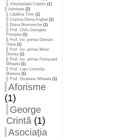
Voluntariada Copiilor
(1)
Admitere
(2)
Cătălina Tirim
(1)
Cristina Elena Anghel
(1)
Doina Mormenche
(1)
Prof. Chifu Georgeta
Pompilia
(1)
Prof. înv. primar Damian
Oana
(1)
Prof. înv. primar Miron
Doinița
(1)
Prof. înv. primar Penișoară
Mihaela
(1)
Prof. Lupu Luminița
Marlena
(1)
Prof. Știubianu Mihaela
(1)
Aforisme
(1)
George
Crintă
(1)
Asociația