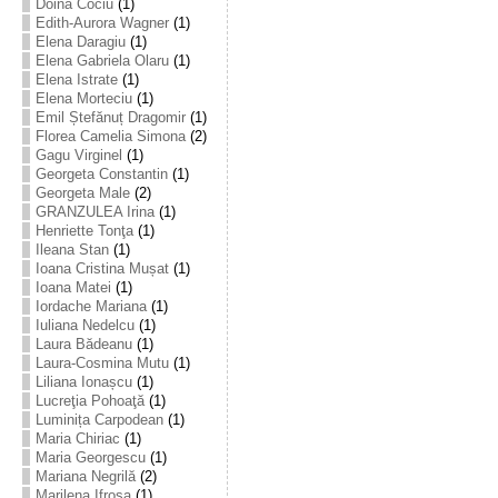
Doina Cociu
(1)
Edith-Aurora Wagner
(1)
Elena Daragiu
(1)
Elena Gabriela Olaru
(1)
Elena Istrate
(1)
Elena Morteciu
(1)
Emil Ștefănuț Dragomir
(1)
Florea Camelia Simona
(2)
Gagu Virginel
(1)
Georgeta Constantin
(1)
Georgeta Male
(2)
GRANZULEA Irina
(1)
Henriette Tonţa
(1)
Ileana Stan
(1)
Ioana Cristina Mușat
(1)
Ioana Matei
(1)
Iordache Mariana
(1)
Iuliana Nedelcu
(1)
Laura Bădeanu
(1)
Laura-Cosmina Mutu
(1)
Liliana Ionașcu
(1)
Lucreţia Pohoaţă
(1)
Luminița Carpodean
(1)
Maria Chiriac
(1)
Maria Georgescu
(1)
Mariana Negrilă
(2)
Marilena Ifrosa
(1)