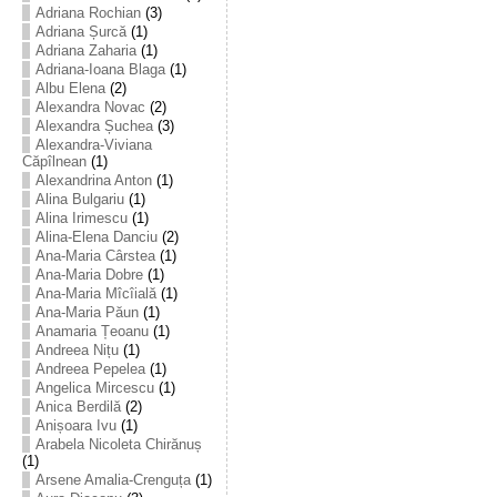
Adriana Rochian
(3)
Adriana Șurcă
(1)
Adriana Zaharia
(1)
Adriana-Ioana Blaga
(1)
Albu Elena
(2)
Alexandra Novac
(2)
Alexandra Șuchea
(3)
Alexandra-Viviana
Căpîlnean
(1)
Alexandrina Anton
(1)
Alina Bulgariu
(1)
Alina Irimescu
(1)
Alina-Elena Danciu
(2)
Ana-Maria Cârstea
(1)
Ana-Maria Dobre
(1)
Ana-Maria Mîcîială
(1)
Ana-Maria Păun
(1)
Anamaria Țeoanu
(1)
Andreea Nițu
(1)
Andreea Pepelea
(1)
Angelica Mircescu
(1)
Anica Berdilă
(2)
Anișoara Ivu
(1)
Arabela Nicoleta Chirănuș
(1)
Arsene Amalia-Crenguța
(1)