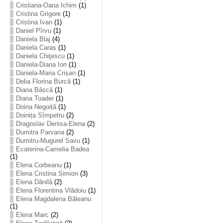
Cristiana-Oana Ichim
(1)
Cristina Grigore
(1)
Cristina Ivan
(1)
Daniel Pîrvu
(1)
Daniela Blaj
(4)
Daniela Caraș
(1)
Daniela Chiţescu
(1)
Daniela-Diana Ion
(1)
Daniela-Maria Crișan
(1)
Delia Florina Burcă
(1)
Diana Bâscă
(1)
Diana Toader
(1)
Doina Negoiță
(1)
Doinița Sîmpetru
(2)
Dragoslav Denisa-Elena
(2)
Dumitra Parvana
(2)
Dumitru-Mugurel Savu
(1)
Ecaterina-Camelia Badea
(1)
Elena Corbeanu
(1)
Elena Cristina Simion
(3)
Elena Dănilă
(2)
Elena Florentina Vlădoiu
(1)
Elena Magdalena Băleanu
(1)
Elena Marc
(2)