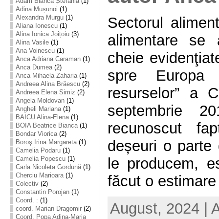
Adam Bianca Ștefania
(1)
Adina Mușunoi
(1)
Alexandra Murgu
(1)
Sectorul aliment
Aliana Ionescu
(1)
Alina Ionica Joițoiu
(3)
alimentare se a
Alina Vasile
(1)
Ana Voinescu
(1)
cheie evidenţiat
Anca Adriana Caraman
(1)
Anca Dumea
(2)
spre Europa e
Anca Mihaela Zaharia
(1)
Andreea Alina Brăescu
(2)
resurselor” a 
Andreea Elena Simiz
(2)
Angela Moldovan
(1)
septembrie 20
Angheli Mariana
(1)
BAICU Alina-Elena
(1)
recunoscut fa
BOIA Beatrice Bianca
(1)
Bondar Viorica
(2)
deșeuri o parte 
Boroş Irina Margareta
(1)
Camelia Podaru
(1)
le producem, e
Camelia Popescu
(1)
Carla Nicoleta Gordună
(1)
Cherciu Marioara
(1)
făcut o estimare [
Colectiv
(2)
Constantin Porojan
(1)
Coord. :
(1)
August, 2024 | 
coord. Marian Dragomir
(2)
Coord. Popa Adina-Maria