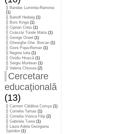
Bandas Luminița-Ramona
(1)
Bartolf Hedwig
(1)
Bors Kinga
(1)
Ciprian Crețu
(1)
Császár Tünde Márta
(1)
George Orwel
(1)
Gheorghe Ghe. Borcan
(1)
Gioni Popa-Roman
(1)
Negrea Iulia
(1)
Ovidiu Hrușcă
(1)
Sergiu Muntean
(1)
Valeria Chiosea
(2)
Cercetare
educațională
(13)
Carmen Cătălina Comşa
(1)
Cornelia Tamas
(1)
Cornelia Viorica Filip
(2)
Gabriela Turea
(1)
Laura Adela Georgiana
Spiridon
(1)