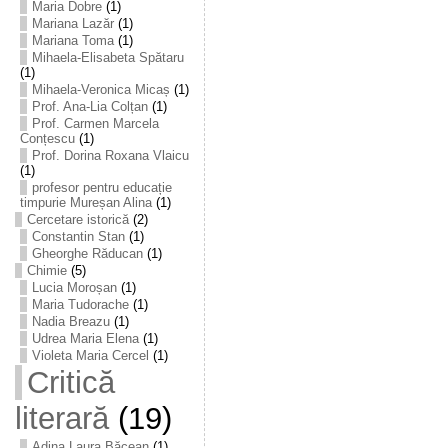
Maria Dobre
(1)
Mariana Lazăr
(1)
Mariana Toma
(1)
Mihaela-Elisabeta Spătaru
(1)
Mihaela-Veronica Micaș
(1)
Prof. Ana-Lia Colțan
(1)
Prof. Carmen Marcela
Conțescu
(1)
Prof. Dorina Roxana Vlaicu
(1)
profesor pentru educație
timpurie Mureșan Alina
(1)
Cercetare istorică
(2)
Constantin Stan
(1)
Gheorghe Răducan
(1)
Chimie
(5)
Lucia Moroșan
(1)
Maria Tudorache
(1)
Nadia Breazu
(1)
Udrea Maria Elena
(1)
Violeta Maria Cercel
(1)
Critică
literară
(19)
Adina Laura Băcean
(1)