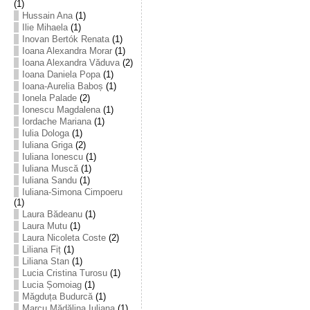
(1)
Hussain Ana
(1)
Ilie Mihaela
(1)
Inovan Bertók Renata
(1)
Ioana Alexandra Morar
(1)
Ioana Alexandra Văduva
(2)
Ioana Daniela Popa
(1)
Ioana-Aurelia Baboș
(1)
Ionela Palade
(2)
Ionescu Magdalena
(1)
Iordache Mariana
(1)
Iulia Dologa
(1)
Iuliana Griga
(2)
Iuliana Ionescu
(1)
Iuliana Muscă
(1)
Iuliana Sandu
(1)
Iuliana-Simona Cimpoeru
(1)
Laura Bădeanu
(1)
Laura Mutu
(1)
Laura Nicoleta Coste
(2)
Liliana Fiț
(1)
Liliana Stan
(1)
Lucia Cristina Turosu
(1)
Lucia Șomoiag
(1)
Măgduța Budurcă
(1)
Marcu Mădălina Iuliana
(1)