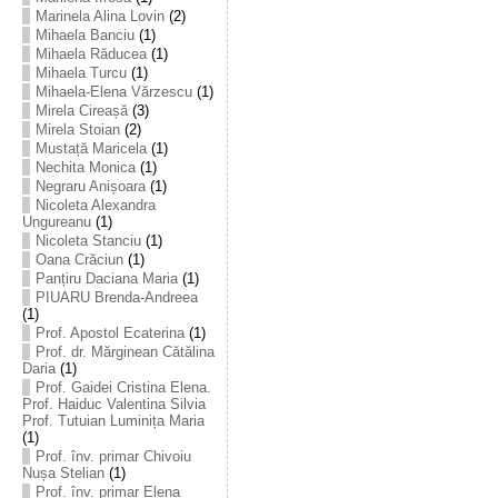
Marinela Alina Lovin
(2)
Mihaela Banciu
(1)
Mihaela Răducea
(1)
Mihaela Turcu
(1)
Mihaela-Elena Vărzescu
(1)
Mirela Cireașă
(3)
Mirela Stoian
(2)
Mustață Maricela
(1)
Nechita Monica
(1)
Negraru Anișoara
(1)
Nicoleta Alexandra
Ungureanu
(1)
Nicoleta Stanciu
(1)
Oana Crăciun
(1)
Panțiru Daciana Maria
(1)
PIUARU Brenda-Andreea
(1)
Prof. Apostol Ecaterina
(1)
Prof. dr. Mărginean Cătălina
Daria
(1)
Prof. Gaidei Cristina Elena.
Prof. Haiduc Valentina Silvia
Prof. Tutuian Luminița Maria
(1)
Prof. înv. primar Chivoiu
Nușa Stelian
(1)
Prof. înv. primar Elena