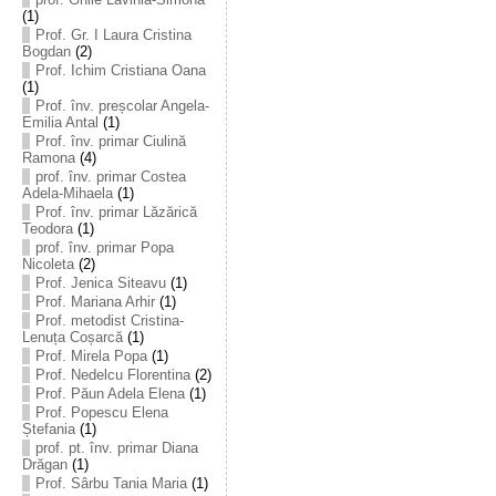
(1)
Prof. Gr. I Laura Cristina
Bogdan
(2)
Prof. Ichim Cristiana Oana
(1)
Prof. înv. preșcolar Angela-
Emilia Antal
(1)
Prof. înv. primar Ciulină
Ramona
(4)
prof. înv. primar Costea
Adela-Mihaela
(1)
Prof. înv. primar Lăzărică
Teodora
(1)
prof. înv. primar Popa
Nicoleta
(2)
Prof. Jenica Siteavu
(1)
Prof. Mariana Arhir
(1)
Prof. metodist Cristina-
Lenuța Coșarcă
(1)
Prof. Mirela Popa
(1)
Prof. Nedelcu Florentina
(2)
Prof. Păun Adela Elena
(1)
Prof. Popescu Elena
Ștefania
(1)
prof. pt. înv. primar Diana
Drăgan
(1)
Prof. Sârbu Tania Maria
(1)