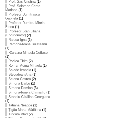
Prof. Sas Cristina
(1)
Prof. Solomon Centa-
Mariana
(1)
Profesor Dumitrașcu
Gabriela
(1)
Profesor Dumitru Mirela-
Elena
(1)
Profesor Stan Liliana
(Coordonator)
(2)
Raluca Igna
(1)
Ramona-Ioana Buleteanu
(1)
Răzvana Mihaela Cotfase
(1)
Rodica Tirim
(2)
Roman Adina Mihaela
(1)
Salade Izabela
(1)
Sălcudean Ana
(1)
Selena Costea
(2)
Simona Barbu
(1)
Simona Damian
(3)
Simona-Ionela Chimișliu
(1)
Stanciu Cătălina Georgiana
(1)
Tatiana Neagoe
(1)
Țigău Maria Mădălina
(1)
Tincuța Vlad
(2)