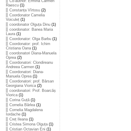
Co-author: Ermina Carmen
Raescu
(1)
Constanța Vîrtosu
(2)
Coordonator Camelia
Voiculeț
(1)
coordonator Olguța Dinu
(1)
coordonator: Banea Maria
Laura
(1)
Coordonator: Olga Barbu
(1)
Coordonator: prof. Ichim
Cristiana Oana
(1)
coordonatori Diana-Manuela
Oprea
(2)
Coordonatori: Clondireanu
Andreea Carmen
(1)
Coordonatori: Diana-
Manuela Oprea
(1)
Coordonatori: prof. Bârsan
Georgiana Viorica
(2)
coordonatori: Prof. Boarcăș
Viorica
(1)
Corina Guță
(1)
Cornelia Bârlea
(1)
Cornelia Magdalena
Iordache
(1)
Creț Ileana
(1)
Cristea Simona Olguța
(1)
Cristian Octavian Eni
(1)