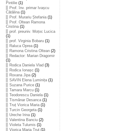
Pintilie
(1)
Prof. înv. primar Ivașcu
Cătălina
(1)
Prof. Murariu Ștefania
(1)
Prof. Oltean Ramona
Cristina
(1)
prof. preuniv. Moțoc Lucica
(1)
prof. Virginia Bobaru
(1)
Raluca Oprea
(1)
Ramona Cristina Oltean
(2)
Redactor: Marian Dragomir
(1)
Rodica Daniela Vlad
(3)
Rodica Ionașc
(1)
Roxana Jipa
(2)
SAVIN Elena Luminița
(1)
Suzana Purice
(1)
Tamara Marcu
(1)
Teodorescu Daniela
(1)
Tismănar Desanca
(1)
Truț Viorica Maria
(1)
Turcin Georgeta
(1)
Ureche Irina
(1)
Valentina Banciu
(2)
Violeta Tulumis
(1)
Viorica Maria Truț
(1)