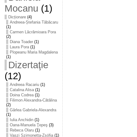
Mocanu
(1)
Dicționare
(4)
Andreea-Ștefania Tăbăcaru
(1)
Carmen Lăcrămioara Pora
(2)
Diana Toader
(1)
Laura Pora
(1)
Plopeanu Maria Magdalena
(1)
Dizertaţie
(12)
Andreea Racariu
(1)
Catalina Alisa
(1)
Doina Codrea
(1)
Filimon Alexandra-Cătălina
(2)
Gârlea Gabriela-Alexandra
(1)
Iulia Anchidin
(1)
Oana-Manuela Ţepeş
(3)
Rebeca Olaru
(1)
Vaszi Szimonetta-Zsófia
(1)