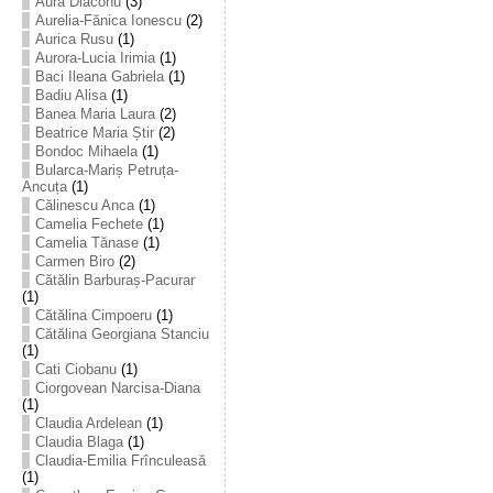
Aura Diaconu
(3)
Aurelia-Fănica Ionescu
(2)
Aurica Rusu
(1)
Aurora-Lucia Irimia
(1)
Baci Ileana Gabriela
(1)
Badiu Alisa
(1)
Banea Maria Laura
(2)
Beatrice Maria Știr
(2)
Bondoc Mihaela
(1)
Bularca-Mariș Petruța-
Ancuța
(1)
Călinescu Anca
(1)
Camelia Fechete
(1)
Camelia Tănase
(1)
Carmen Biro
(2)
Cătălin Barburaș-Pacurar
(1)
Cătălina Cimpoeru
(1)
Cătălina Georgiana Stanciu
(1)
Cati Ciobanu
(1)
Ciorgovean Narcisa-Diana
(1)
Claudia Ardelean
(1)
Claudia Blaga
(1)
Claudia-Emilia Frînculeasă
(1)