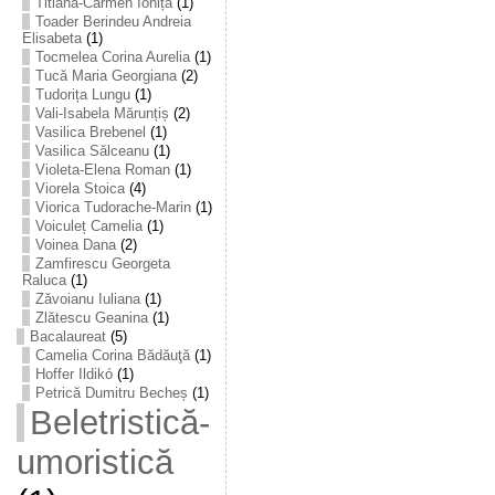
Titiana-Carmen Ioniță
(1)
Toader Berindeu Andreia
Elisabeta
(1)
Tocmelea Corina Aurelia
(1)
Tucă Maria Georgiana
(2)
Tudorița Lungu
(1)
Vali-Isabela Mărunțiș
(2)
Vasilica Brebenel
(1)
Vasilica Sălceanu
(1)
Violeta-Elena Roman
(1)
Viorela Stoica
(4)
Viorica Tudorache-Marin
(1)
Voiculeț Camelia
(1)
Voinea Dana
(2)
Zamfirescu Georgeta
Raluca
(1)
Zăvoianu Iuliana
(1)
Zlătescu Geanina
(1)
Bacalaureat
(5)
Camelia Corina Bădăuţă
(1)
Hoffer Ildikó
(1)
Petrică Dumitru Becheș
(1)
Beletristică-
umoristică