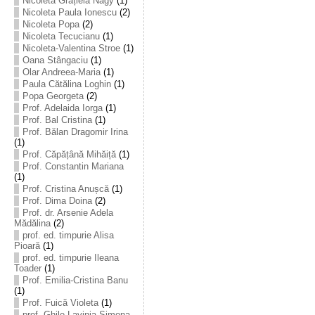
Nicoleta Grațiela Nagy
(1)
Nicoleta Paula Ionescu
(2)
Nicoleta Popa
(2)
Nicoleta Tecucianu
(1)
Nicoleta-Valentina Stroe
(1)
Oana Stângaciu
(1)
Olar Andreea-Maria
(1)
Paula Cătălina Loghin
(1)
Popa Georgeta
(2)
Prof. Adelaida Iorga
(1)
Prof. Bal Cristina
(1)
Prof. Bălan Dragomir Irina
(1)
Prof. Căpățână Mihăiță
(1)
Prof. Constantin Mariana
(1)
Prof. Cristina Anușcă
(1)
Prof. Dima Doina
(2)
Prof. dr. Arsenie Adela
Mădălina
(2)
prof. ed. timpurie Alisa
Pioară
(1)
prof. ed. timpurie Ileana
Toader
(1)
Prof. Emilia-Cristina Banu
(1)
Prof. Fuică Violeta
(1)
prof. Ghile Lavinia-Simona