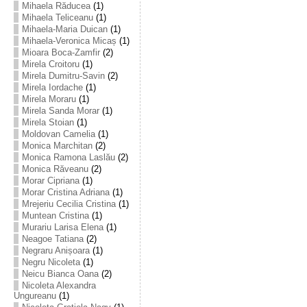
Mihaela Răducea
(1)
Mihaela Teliceanu
(1)
Mihaela-Maria Duican
(1)
Mihaela-Veronica Micaș
(1)
Mioara Boca-Zamfir
(2)
Mirela Croitoru
(1)
Mirela Dumitru-Savin
(2)
Mirela Iordache
(1)
Mirela Moraru
(1)
Mirela Sanda Morar
(1)
Mirela Stoian
(1)
Moldovan Camelia
(1)
Monica Marchitan
(2)
Monica Ramona Laslău
(2)
Monica Răveanu
(2)
Morar Cipriana
(1)
Morar Cristina Adriana
(1)
Mrejeriu Cecilia Cristina
(1)
Muntean Cristina
(1)
Murariu Larisa Elena
(1)
Neagoe Tatiana
(2)
Negraru Anișoara
(1)
Negru Nicoleta
(1)
Neicu Bianca Oana
(2)
Nicoleta Alexandra
Ungureanu
(1)