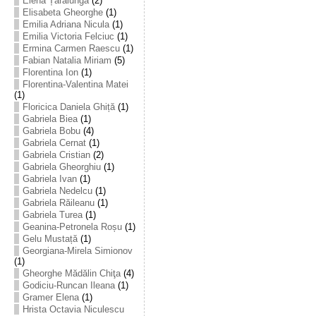
Elena Țarălungă
(2)
Elisabeta Gheorghe
(1)
Emilia Adriana Nicula
(1)
Emilia Victoria Felciuc
(1)
Ermina Carmen Raescu
(1)
Fabian Natalia Miriam
(5)
Florentina Ion
(1)
Florentina-Valentina Matei
(1)
Floricica Daniela Ghiță
(1)
Gabriela Biea
(1)
Gabriela Bobu
(4)
Gabriela Cernat
(1)
Gabriela Cristian
(2)
Gabriela Gheorghiu
(1)
Gabriela Ivan
(1)
Gabriela Nedelcu
(1)
Gabriela Răileanu
(1)
Gabriela Turea
(1)
Geanina-Petronela Roșu
(1)
Gelu Mustață
(1)
Georgiana-Mirela Simionov
(1)
Gheorghe Mădălin Chiţa
(4)
Godiciu-Runcan Ileana
(1)
Gramer Elena
(1)
Hrista Octavia Niculescu