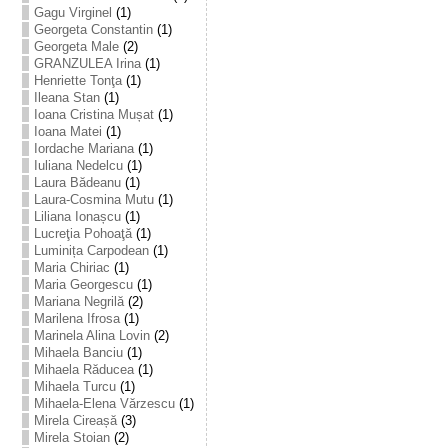
Gagu Virginel
(1)
Georgeta Constantin
(1)
Georgeta Male
(2)
GRANZULEA Irina
(1)
Henriette Tonţa
(1)
Ileana Stan
(1)
Ioana Cristina Mușat
(1)
Ioana Matei
(1)
Iordache Mariana
(1)
Iuliana Nedelcu
(1)
Laura Bădeanu
(1)
Laura-Cosmina Mutu
(1)
Liliana Ionașcu
(1)
Lucreţia Pohoaţă
(1)
Luminița Carpodean
(1)
Maria Chiriac
(1)
Maria Georgescu
(1)
Mariana Negrilă
(2)
Marilena Ifrosa
(1)
Marinela Alina Lovin
(2)
Mihaela Banciu
(1)
Mihaela Răducea
(1)
Mihaela Turcu
(1)
Mihaela-Elena Vărzescu
(1)
Mirela Cireașă
(3)
Mirela Stoian
(2)