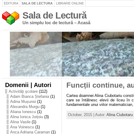
EDITURA
SALA DE LECTURA
LIBRARIE ONLINE
Sala de Lectură
Un simplu loc de lectură – Acasă
Domenii | Autori
Funcții continue, a
Activităţi şcolare
(112)
Cartea doamnei Alina Ciubotariu constitu
Adam Bianca Ștefania
(1)
care se întâlnesc elevii de liceu în 
Adina Mușunoi
(1)
fundamentale unui viitor matematician, d
Alexandra Murgu
(1)
Aliana Ionescu
(1)
October, 2015 | Autor:
Alina Ciubotaru
Alina Ionica Joițoiu
(3)
Alina Vasile
(1)
Ana Voinescu
(1)
Anca Adriana Caraman
(1)