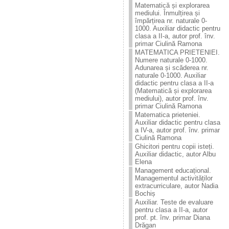
Matematică și explorarea
mediului. Înmulțirea și
împărțirea nr. naturale 0-
1000. Auxiliar didactic pentru
clasa a II-a, autor prof. înv.
primar Ciulină Ramona
MATEMATICA PRIETENIEI.
Numere naturale 0-1000.
Adunarea și scăderea nr.
naturale 0-1000. Auxiliar
didactic pentru clasa a II-a
(Matematică și explorarea
mediului), autor prof. înv.
primar Ciulină Ramona
Matematica prieteniei.
Auxiliar didactic pentru clasa
a IV-a, autor prof. înv. primar
Ciulină Ramona
Ghicitori pentru copii isteți.
Auxiliar didactic, autor Albu
Elena
Management educațional.
Managementul activităților
extracurriculare, autor Nadia
Bochiș
Auxiliar. Teste de evaluare
pentru clasa a II-a, autor
prof. pt. înv. primar Diana
Drăgan