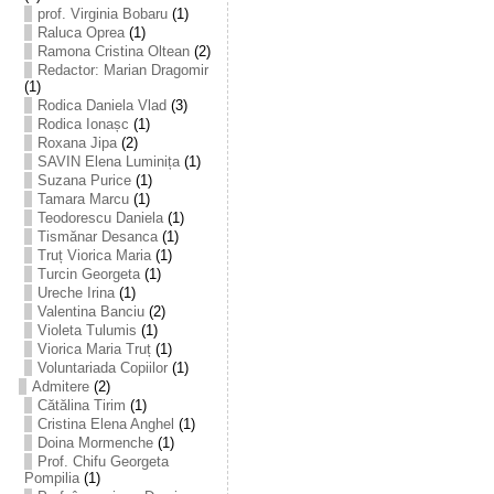
prof. Virginia Bobaru
(1)
Raluca Oprea
(1)
Ramona Cristina Oltean
(2)
Redactor: Marian Dragomir
(1)
Rodica Daniela Vlad
(3)
Rodica Ionașc
(1)
Roxana Jipa
(2)
SAVIN Elena Luminița
(1)
Suzana Purice
(1)
Tamara Marcu
(1)
Teodorescu Daniela
(1)
Tismănar Desanca
(1)
Truț Viorica Maria
(1)
Turcin Georgeta
(1)
Ureche Irina
(1)
Valentina Banciu
(2)
Violeta Tulumis
(1)
Viorica Maria Truț
(1)
Voluntariada Copiilor
(1)
Admitere
(2)
Cătălina Tirim
(1)
Cristina Elena Anghel
(1)
Doina Mormenche
(1)
Prof. Chifu Georgeta
Pompilia
(1)