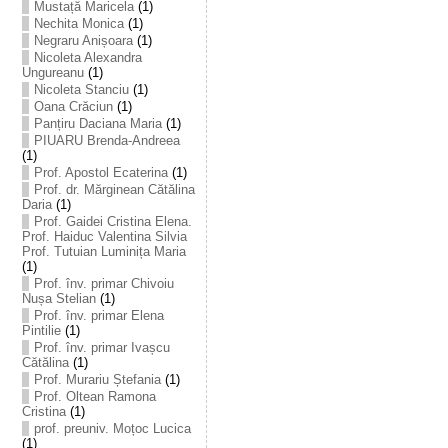
Mustață Maricela
(1)
Nechita Monica
(1)
Negraru Anișoara
(1)
Nicoleta Alexandra
Ungureanu
(1)
Nicoleta Stanciu
(1)
Oana Crăciun
(1)
Panțiru Daciana Maria
(1)
PIUARU Brenda-Andreea
(1)
Prof. Apostol Ecaterina
(1)
Prof. dr. Mărginean Cătălina
Daria
(1)
Prof. Gaidei Cristina Elena.
Prof. Haiduc Valentina Silvia
Prof. Tutuian Luminița Maria
(1)
Prof. înv. primar Chivoiu
Nușa Stelian
(1)
Prof. înv. primar Elena
Pintilie
(1)
Prof. înv. primar Ivașcu
Cătălina
(1)
Prof. Murariu Ștefania
(1)
Prof. Oltean Ramona
Cristina
(1)
prof. preuniv. Moțoc Lucica
(1)