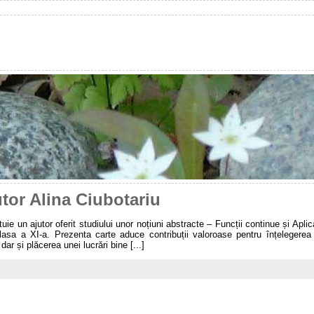
utor Alina Ciubotariu
ie un ajutor oferit studiului unor noțiuni abstracte – Funcții continue și Aplicaț
clasa a XI-a. Prezenta carte aduce contribuții valoroase pentru înțelegerea 
ar și plăcerea unei lucrări bine [...]