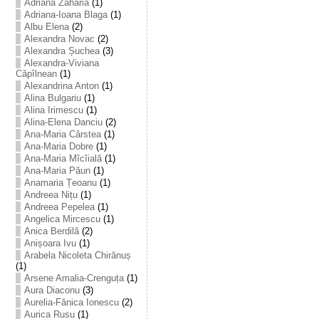
Adriana Zaharia
(1)
Adriana-Ioana Blaga
(1)
Albu Elena
(2)
Alexandra Novac
(2)
Alexandra Șuchea
(3)
Alexandra-Viviana
Căpîlnean
(1)
Alexandrina Anton
(1)
Alina Bulgariu
(1)
Alina Irimescu
(1)
Alina-Elena Danciu
(2)
Ana-Maria Cârstea
(1)
Ana-Maria Dobre
(1)
Ana-Maria Mîcîială
(1)
Ana-Maria Păun
(1)
Anamaria Țeoanu
(1)
Andreea Nițu
(1)
Andreea Pepelea
(1)
Angelica Mircescu
(1)
Anica Berdilă
(2)
Anișoara Ivu
(1)
Arabela Nicoleta Chirănuș
(1)
Arsene Amalia-Crenguța
(1)
Aura Diaconu
(3)
Aurelia-Fănica Ionescu
(2)
Aurica Rusu
(1)