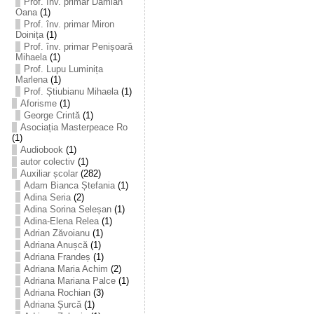
Prof. înv. primar Damian
Oana
(1)
Prof. înv. primar Miron
Doinița
(1)
Prof. înv. primar Penișoară
Mihaela
(1)
Prof. Lupu Luminița
Marlena
(1)
Prof. Știubianu Mihaela
(1)
Aforisme
(1)
George Crintă
(1)
Asociația Masterpeace Ro
(1)
Audiobook
(1)
autor colectiv
(1)
Auxiliar școlar
(282)
Adam Bianca Ștefania
(1)
Adina Seria
(2)
Adina Sorina Seleșan
(1)
Adina-Elena Relea
(1)
Adrian Zăvoianu
(1)
Adriana Anușcă
(1)
Adriana Frandeș
(1)
Adriana Maria Achim
(2)
Adriana Mariana Palce
(1)
Adriana Rochian
(3)
Adriana Șurcă
(1)