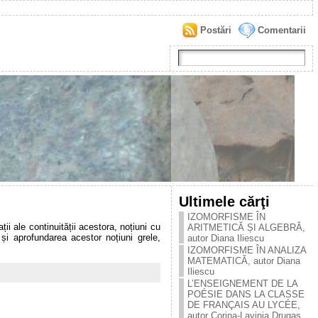
Postări
Comentarii
Ultimele cărţi
IZOMORFISME ÎN
ii ale continuității acestora, noțiuni cu
ARITMETICĂ ȘI ALGEBRĂ,
și aprofundarea acestor noțiuni grele,
autor Diana Iliescu
IZOMORFISME ÎN ANALIZA
MATEMATICĂ, autor Diana
Iliescu
L’ENSEIGNEMENT DE LA
POÉSIE DANS LA CLASSE
DE FRANÇAIS AU LYCÉE,
autor Corina-Lavinia Drugaș