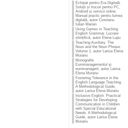
Echipat pentru Era Digitală.
Soluții și trucuri pentru PC,
Android și servicii online.
Manual practic pentru lumea
digitală, autor Cioroianu
Iulian Marian
Using Games in Teaching
English Grammar. Lucrare
științifică, autor Elena Lupu
Teaching Auxiliary. The
Noun and the Noun Phrase.
Volume 1, autor Larisa Elena
Murariu
Monografie.
Euromanagementul şi
euromanagerii, autor Larisa
Elena Murariu
Fostering Tolerance in the
English Language Teaching.
A Methodological Guide,
autor Larisa Elena Murariu
Inclusive English: Practical
Strategies for Developing
Communication in Children
with Special Educational
Needs. A Methodological
Guide, autor Larisa Elena
Murariu