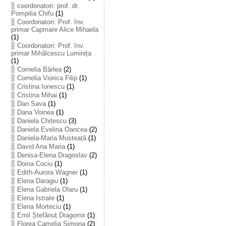
coordonatori: prof. dr.
Pompilia Chifu
(1)
Coordonatori: Prof. înv.
primar Capmare Alice Mihaela
(1)
Coordonatori: Prof. înv.
primar Mihălcescu Luminița
(1)
Cornelia Bârlea
(2)
Cornelia Viorica Filip
(1)
Cristina Ionescu
(1)
Cristina Mihai
(1)
Dan Sava
(1)
Dana Voinea
(1)
Daniela Chițescu
(3)
Daniela Evelina Oancea
(2)
Daniela-Maria Musteață
(1)
David Ana Maria
(1)
Denisa-Elena Dragoslav
(2)
Doina Cociu
(1)
Edith-Aurora Wagner
(1)
Elena Daragiu
(1)
Elena Gabriela Olaru
(1)
Elena Istrate
(1)
Elena Morteciu
(1)
Emil Ștefănuț Dragomir
(1)
Florea Camelia Simona
(2)