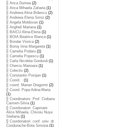
Anca Dumea
(2)
Anca Mihaela Zaharia
(1)
Andreea Alina Brăescu
(2)
Andreea Elena Simiz
(2)
Angela Moldovan
(1)
Angheli Mariana
(1)
BAICU Alina-Elena
(1)
BOIA Beatrice Bianca
(1)
Bondar Viorica
(2)
Boroş Irina Margareta
(1)
Camelia Podaru
(1)
Camelia Popescu
(1)
Carla Nicoleta Gordună
(1)
Cherciu Marioara
(1)
Colectiv
(2)
Constantin Porojan
(1)
Coord. :
(1)
coord. Marian Dragomir
(2)
Coord. Popa Adina-Maria
(1)
Coordinators: Prof. Ciobanu
Carmen-Silvia
(1)
Coordonatori: Capmare
Alice Mihaela, Chivoiu Nușa
Steliana
(1)
Coordonatori: conf. univ. dr.
Condurache-Bota Simona
(1)