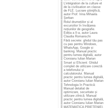
L’intégration de la culture et
de la civilisation en classe
de FLE. Lucrare ştiinţificǎ,
autor Prof. Irina Mihaela
Şerban
Rolul drumețiilor și al
excursiilor în învățarea
noțiunilor de geografie.
Ediția a II-a, autor Laura
Claudia Romanschi
Fără secrete: ghidul tău pas
cu pas pentru Windows,
WhatsApp, Google și
banking. Manual practic
pentru lumea digitală, autor
Cioroianu Iulian Marian
Smart și Eficient: Ghidul
complet de utilizare corectă
a telefonului și
calculatorului. Manual
practic pentru lumea digitală,
autor Cioroianu Iulian Marian
Tehnologia în Practică:
Manual detaliat de
optimizare, securitate și
utilizare zilnică. Manual
practic pentru lumea digitală,
autor Cioroianu Iulian Marian
MATEMATICA PRIETENIEI.