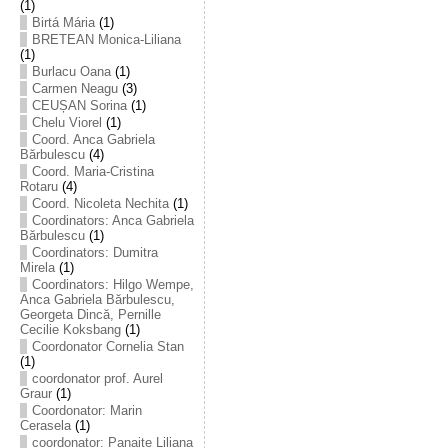
(1)
Birtá Mária
(1)
BRETEAN Monica-Liliana
(1)
Burlacu Oana
(1)
Carmen Neagu
(3)
CEUȘAN Sorina
(1)
Chelu Viorel
(1)
Coord. Anca Gabriela
Bărbulescu
(4)
Coord. Maria-Cristina
Rotaru
(4)
Coord. Nicoleta Nechita
(1)
Coordinators: Anca Gabriela
Bărbulescu
(1)
Coordinators: Dumitra
Mirela
(1)
Coordinators: Hilgo Wempe,
Anca Gabriela Bărbulescu,
Georgeta Dincă, Pernille
Cecilie Koksbang
(1)
Coordonator Cornelia Stan
(1)
coordonator prof. Aurel
Graur
(1)
Coordonator: Marin
Cerasela
(1)
coordonator: Panaite Liliana