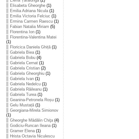
Elena Țarălungă
(2)
Elisabeta Gheorghe
(1)
Emilia Adriana Nicula
(1)
Emilia Victoria Felciuc
(1)
Ermina Carmen Raescu
(1)
Fabian Natalia Miriam
(5)
Florentina Ion
(1)
Florentina-Valentina Matei
(1)
Floricica Daniela Ghiță
(1)
Gabriela Biea
(1)
Gabriela Bobu
(4)
Gabriela Cernat
(1)
Gabriela Cristian
(2)
Gabriela Gheorghiu
(1)
Gabriela Ivan
(1)
Gabriela Nedelcu
(1)
Gabriela Răileanu
(1)
Gabriela Turea
(1)
Geanina-Petronela Roșu
(1)
Gelu Mustață
(1)
Georgiana-Mirela Simionov
(1)
Gheorghe Mădălin Chiţa
(4)
Godiciu-Runcan Ileana
(1)
Gramer Elena
(1)
Hrista Octavia Niculescu