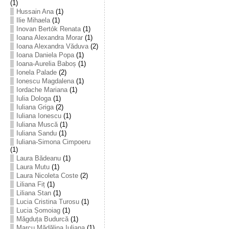
(1)
Hussain Ana
(1)
Ilie Mihaela
(1)
Inovan Bertók Renata
(1)
Ioana Alexandra Morar
(1)
Ioana Alexandra Văduva
(2)
Ioana Daniela Popa
(1)
Ioana-Aurelia Baboș
(1)
Ionela Palade
(2)
Ionescu Magdalena
(1)
Iordache Mariana
(1)
Iulia Dologa
(1)
Iuliana Griga
(2)
Iuliana Ionescu
(1)
Iuliana Muscă
(1)
Iuliana Sandu
(1)
Iuliana-Simona Cimpoeru
(1)
Laura Bădeanu
(1)
Laura Mutu
(1)
Laura Nicoleta Coste
(2)
Liliana Fiț
(1)
Liliana Stan
(1)
Lucia Cristina Turosu
(1)
Lucia Șomoiag
(1)
Măgduța Budurcă
(1)
Marcu Mădălina Iuliana
(1)