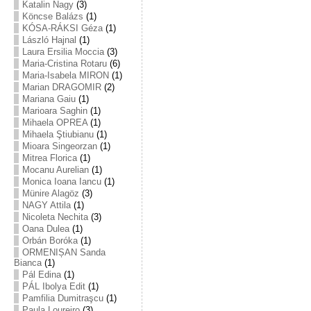
Katalin Nagy
(3)
Köncse Balázs
(1)
KÓSA-RÁKSI Géza
(1)
László Hajnal
(1)
Laura Ersilia Moccia
(3)
Maria-Cristina Rotaru
(6)
Maria-Isabela MIRON
(1)
Marian DRAGOMIR
(2)
Mariana Gaiu
(1)
Marioara Saghin
(1)
Mihaela OPREA
(1)
Mihaela Ştiubianu
(1)
Mioara Singeorzan
(1)
Mitrea Florica
(1)
Mocanu Aurelian
(1)
Monica Ioana Iancu
(1)
Münire Alagöz
(3)
NAGY Attila
(1)
Nicoleta Nechita
(3)
Oana Dulea
(1)
Orbán Boróka
(1)
ORMENIȘAN Sanda
Bianca
(1)
Pál Edina
(1)
PÁL Ibolya Edit
(1)
Pamfilia Dumitraşcu
(1)
Paula Loureiro
(3)