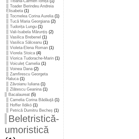
Titiana-Carmen Ioniță
(1)
Toader Berindeu Andreia
Elisabeta
(1)
Tocmelea Corina Aurelia
(1)
Tucă Maria Georgiana
(2)
Tudorița Lungu
(1)
Vali-Isabela Mărunțiș
(2)
Vasilica Brebenel
(1)
Vasilica Sălceanu
(1)
Violeta-Elena Roman
(1)
Viorela Stoica
(4)
Viorica Tudorache-Marin
(1)
Voiculeț Camelia
(1)
Voinea Dana
(2)
Zamfirescu Georgeta
Raluca
(1)
Zăvoianu Iuliana
(1)
Zlătescu Geanina
(1)
Bacalaureat
(5)
Camelia Corina Bădăuţă
(1)
Hoffer Ildikó
(1)
Petrică Dumitru Becheș
(1)
Beletristică-
umoristică