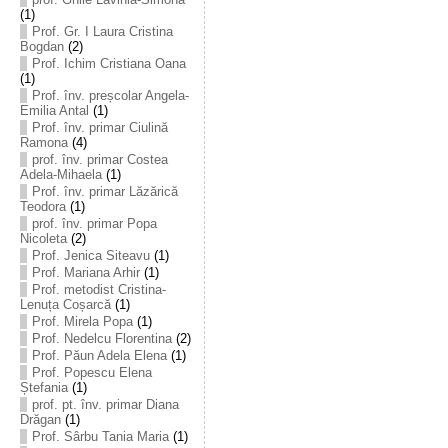
(1)
Prof. Gr. I Laura Cristina
Bogdan
(2)
Prof. Ichim Cristiana Oana
(1)
Prof. înv. preșcolar Angela-
Emilia Antal
(1)
Prof. înv. primar Ciulină
Ramona
(4)
prof. înv. primar Costea
Adela-Mihaela
(1)
Prof. înv. primar Lăzărică
Teodora
(1)
prof. înv. primar Popa
Nicoleta
(2)
Prof. Jenica Siteavu
(1)
Prof. Mariana Arhir
(1)
Prof. metodist Cristina-
Lenuța Coșarcă
(1)
Prof. Mirela Popa
(1)
Prof. Nedelcu Florentina
(2)
Prof. Păun Adela Elena
(1)
Prof. Popescu Elena
Ștefania
(1)
prof. pt. înv. primar Diana
Drăgan
(1)
Prof. Sârbu Tania Maria
(1)