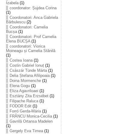
Izabela
(1)
coordonator: Șujdea Corina
(1)
Coordonatori: Anca Gabriela
Bărbulescu
(2)
Coordonatori: Camelia
Bucșa
(1)
Coordonatori: Prof Camelia
Elena BUCȘA
(1)
coordonatori: Viorica
Moineagu și Camelia Stănilă
(1)
Costea Ioana
(1)
Costin Gabriel Ionuț
(1)
Császár Tünde Márta
(1)
Delia Ștefana Afilipoaia
(1)
Doina Mormenche
(1)
Elena Gogu
(1)
Eliza Agavriloaei
(1)
Esztány Zita Erzsébet
(1)
Filipache Raluca
(1)
FODOR Edit
(1)
Forró Gerda-Mária
(1)
FRÂNCU Monica-Cecilia
(1)
Gavrilă Ortansa Madelen
(1)
Gergely Eva Timea
(1)