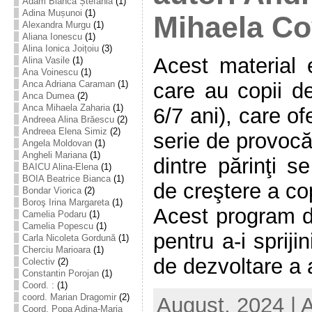
Adam Bianca Ștefania
(1)
Adina Mușunoi
(1)
Mihaela Cov
Alexandra Murgu
(1)
Aliana Ionescu
(1)
Alina Ionica Joițoiu
(3)
Acest material e
Alina Vasile
(1)
Ana Voinescu
(1)
care au copii de
Anca Adriana Caraman
(1)
Anca Dumea
(2)
Anca Mihaela Zaharia
(1)
6/7 ani), care o
Andreea Alina Brăescu
(2)
Andreea Elena Simiz
(2)
serie de provocă
Angela Moldovan
(1)
Angheli Mariana
(1)
dintre părinţi s
BAICU Alina-Elena
(1)
BOIA Beatrice Bianca
(1)
de creştere a cop
Bondar Viorica
(2)
Boroş Irina Margareta
(1)
Acest program de
Camelia Podaru
(1)
Camelia Popescu
(1)
pentru a-i spriji
Carla Nicoleta Gordună
(1)
Cherciu Marioara
(1)
de dezvoltare a ac
Colectiv
(2)
Constantin Porojan
(1)
Coord. :
(1)
coord. Marian Dragomir
(2)
August, 2024 | 
Coord. Popa Adina-Maria