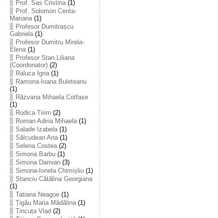
Prof. Sas Cristina
(1)
Prof. Solomon Centa-
Mariana
(1)
Profesor Dumitrașcu
Gabriela
(1)
Profesor Dumitru Mirela-
Elena
(1)
Profesor Stan Liliana
(Coordonator)
(2)
Raluca Igna
(1)
Ramona-Ioana Buleteanu
(1)
Răzvana Mihaela Cotfase
(1)
Rodica Tirim
(2)
Roman Adina Mihaela
(1)
Salade Izabela
(1)
Sălcudean Ana
(1)
Selena Costea
(2)
Simona Barbu
(1)
Simona Damian
(3)
Simona-Ionela Chimișliu
(1)
Stanciu Cătălina Georgiana
(1)
Tatiana Neagoe
(1)
Țigău Maria Mădălina
(1)
Tincuța Vlad
(2)