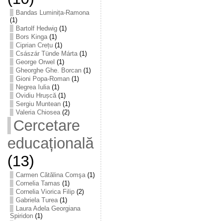
Bandas Luminița-Ramona
(1)
Bartolf Hedwig
(1)
Bors Kinga
(1)
Ciprian Crețu
(1)
Császár Tünde Márta
(1)
George Orwel
(1)
Gheorghe Ghe. Borcan
(1)
Gioni Popa-Roman
(1)
Negrea Iulia
(1)
Ovidiu Hrușcă
(1)
Sergiu Muntean
(1)
Valeria Chiosea
(2)
Cercetare
educațională
(13)
Carmen Cătălina Comşa
(1)
Cornelia Tamas
(1)
Cornelia Viorica Filip
(2)
Gabriela Turea
(1)
Laura Adela Georgiana
Spiridon
(1)