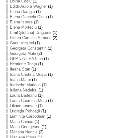
Doina Cociu
(1)
Edith-Aurora Wagner
(1)
Elena Daragiu
(1)
Elena Gabriela Olaru
(1)
Elena Istrate
(1)
Elena Morteciu
(1)
Emil Ștefănuț Dragomir
(1)
Florea Camelia Simona
(2)
Gagu Virginel
(1)
Georgeta Constantin
(1)
Georgeta Male
(2)
GRANZULEA Irina
(1)
Henriette Tonţa
(1)
Ileana Stan
(1)
Ioana Cristina Mușat
(1)
Ioana Matei
(1)
Iordache Mariana
(1)
Iuliana Nedelcu
(1)
Laura Bădeanu
(1)
Laura-Cosmina Mutu
(1)
Liliana Ionașcu
(1)
Lucreţia Pohoaţă
(1)
Luminița Carpodean
(1)
Maria Chiriac
(1)
Maria Georgescu
(1)
Mariana Negrilă
(2)
Marilena Ifrosa
(1)