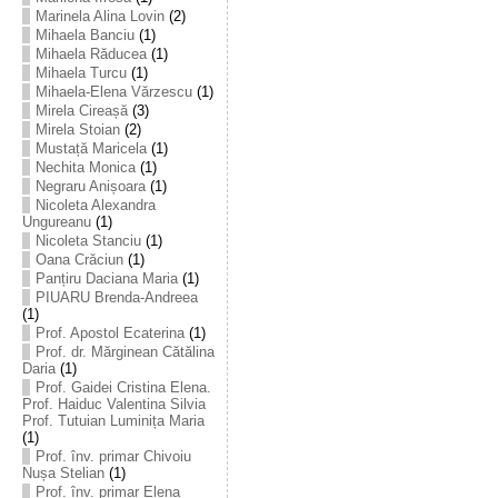
Marinela Alina Lovin
(2)
Mihaela Banciu
(1)
Mihaela Răducea
(1)
Mihaela Turcu
(1)
Mihaela-Elena Vărzescu
(1)
Mirela Cireașă
(3)
Mirela Stoian
(2)
Mustață Maricela
(1)
Nechita Monica
(1)
Negraru Anișoara
(1)
Nicoleta Alexandra
Ungureanu
(1)
Nicoleta Stanciu
(1)
Oana Crăciun
(1)
Panțiru Daciana Maria
(1)
PIUARU Brenda-Andreea
(1)
Prof. Apostol Ecaterina
(1)
Prof. dr. Mărginean Cătălina
Daria
(1)
Prof. Gaidei Cristina Elena.
Prof. Haiduc Valentina Silvia
Prof. Tutuian Luminița Maria
(1)
Prof. înv. primar Chivoiu
Nușa Stelian
(1)
Prof. înv. primar Elena