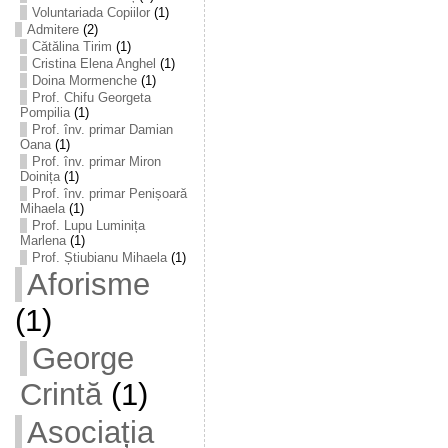
Voluntariada Copiilor
(1)
Admitere
(2)
Cătălina Tirim
(1)
Cristina Elena Anghel
(1)
Doina Mormenche
(1)
Prof. Chifu Georgeta
Pompilia
(1)
Prof. înv. primar Damian
Oana
(1)
Prof. înv. primar Miron
Doinița
(1)
Prof. înv. primar Penișoară
Mihaela
(1)
Prof. Lupu Luminița
Marlena
(1)
Prof. Știubianu Mihaela
(1)
Aforisme
(1)
George
Crintă
(1)
Asociația