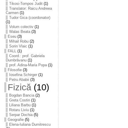
Tikosi-Tompos Judit
(1)
Translator: Raicu Andreea
Carmen
(1)
Tudor Gica (coordonator)
(1)
Volum colectiv
(1)
Walas Beata
(3)
Eseu
(3)
Mihail Robu
(2)
Sorin Vlaic
(1)
FALL
(1)
Coord.: prof. Gabriela
Dumbrăvanu
(1)
prof. Adina-Maria Popa
(1)
Filosofie
(3)
Iosefina Schirger
(1)
Petru Ababii
(3)
Fizică
(10)
Bogdan Bancia
(2)
Greta Costin
(1)
Liliana Barbu
(1)
Rotaru Liviu
(1)
Serpar Dochia
(5)
Geografie
(5)
Elena-Iuliana Dumitrescu