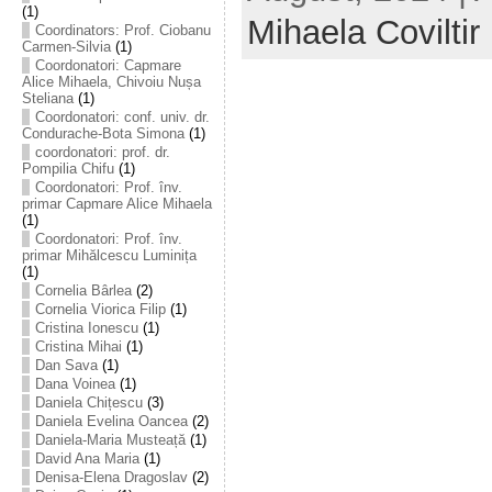
(1)
Mihaela Coviltir
Coordinators: Prof. Ciobanu
Carmen-Silvia
(1)
Coordonatori: Capmare
Alice Mihaela, Chivoiu Nușa
Steliana
(1)
Coordonatori: conf. univ. dr.
Condurache-Bota Simona
(1)
coordonatori: prof. dr.
Pompilia Chifu
(1)
Coordonatori: Prof. înv.
primar Capmare Alice Mihaela
(1)
Coordonatori: Prof. înv.
primar Mihălcescu Luminița
(1)
Cornelia Bârlea
(2)
Cornelia Viorica Filip
(1)
Cristina Ionescu
(1)
Cristina Mihai
(1)
Dan Sava
(1)
Dana Voinea
(1)
Daniela Chițescu
(3)
Daniela Evelina Oancea
(2)
Daniela-Maria Musteață
(1)
David Ana Maria
(1)
Denisa-Elena Dragoslav
(2)