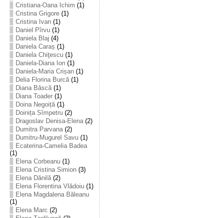
Cristiana-Oana Ichim
(1)
Cristina Grigore
(1)
Cristina Ivan
(1)
Daniel Pîrvu
(1)
Daniela Blaj
(4)
Daniela Caraș
(1)
Daniela Chiţescu
(1)
Daniela-Diana Ion
(1)
Daniela-Maria Crișan
(1)
Delia Florina Burcă
(1)
Diana Bâscă
(1)
Diana Toader
(1)
Doina Negoiță
(1)
Doinița Sîmpetru
(2)
Dragoslav Denisa-Elena
(2)
Dumitra Parvana
(2)
Dumitru-Mugurel Savu
(1)
Ecaterina-Camelia Badea
(1)
Elena Corbeanu
(1)
Elena Cristina Simion
(3)
Elena Dănilă
(2)
Elena Florentina Vlădoiu
(1)
Elena Magdalena Băleanu
(1)
Elena Marc
(2)