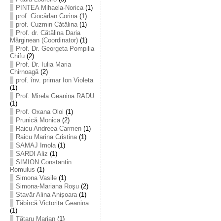
PINTEA Mihaela-Norica
(1)
prof. Ciocârlan Corina
(1)
prof. Cuzmin Cătălina
(1)
Prof. dr. Cătălina Daria
Mărginean (Coordinator)
(1)
Prof. Dr. Georgeta Pompilia
Chifu
(2)
Prof. Dr. Iulia Maria
Chirnoagă
(2)
prof. înv. primar Ion Violeta
(1)
Prof. Mirela Geanina RADU
(1)
Prof. Oxana Oloi
(1)
Prunică Monica
(2)
Raicu Andreea Carmen
(1)
Raicu Marina Cristina
(1)
SAMAJ Imola
(1)
SARDI Aliz
(1)
SIMION Constantin
Romulus
(1)
Simona Vasile
(1)
Simona-Mariana Roşu
(2)
Stavăr Alina Anișoara
(1)
Tăbîrcă Victorița Geanina
(1)
Tătaru Marian
(1)