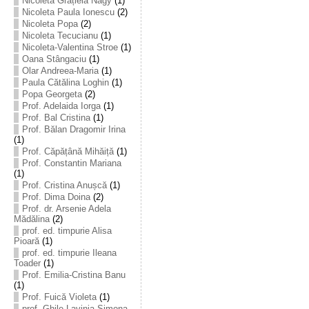
Nicoleta Grațiela Nagy
(1)
Nicoleta Paula Ionescu
(2)
Nicoleta Popa
(2)
Nicoleta Tecucianu
(1)
Nicoleta-Valentina Stroe
(1)
Oana Stângaciu
(1)
Olar Andreea-Maria
(1)
Paula Cătălina Loghin
(1)
Popa Georgeta
(2)
Prof. Adelaida Iorga
(1)
Prof. Bal Cristina
(1)
Prof. Bălan Dragomir Irina
(1)
Prof. Căpățână Mihăiță
(1)
Prof. Constantin Mariana
(1)
Prof. Cristina Anușcă
(1)
Prof. Dima Doina
(2)
Prof. dr. Arsenie Adela
Mădălina
(2)
prof. ed. timpurie Alisa
Pioară
(1)
prof. ed. timpurie Ileana
Toader
(1)
Prof. Emilia-Cristina Banu
(1)
Prof. Fuică Violeta
(1)
prof. Ghile Lavinia-Simona