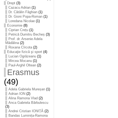
Drept
(3)
Cazacu Adrian
(1)
Dr. Cătălin Făghian
(1)
Dr. Gioni Popa-Roman
(1)
Loredana Nicolae
(1)
Economie
(8)
Ciprian Crețu
(1)
Petrică Dumitru Becheș
(3)
Prof. dr. Arsenie Adela
Mădălina
(2)
Roxana Cîrcota
(2)
Educaţie fizică şi sport
(4)
Lucian Ogrăzeanu
(1)
Mircea Mocanu
(1)
Paul-Arghil Oltean
(2)
Erasmus
(49)
Adela Gabriela Mureșan
(1)
Adrian ION
(2)
Alina Ramona Vlad
(2)
Anca Gabriela Bărbulescu
(3)
Andrei Cristian IONIȚĂ
(2)
Bandas Luminița-Ramona