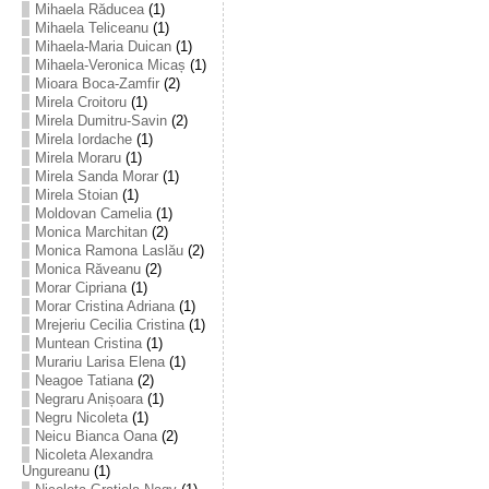
Mihaela Răducea
(1)
Mihaela Teliceanu
(1)
Mihaela-Maria Duican
(1)
Mihaela-Veronica Micaș
(1)
Mioara Boca-Zamfir
(2)
Mirela Croitoru
(1)
Mirela Dumitru-Savin
(2)
Mirela Iordache
(1)
Mirela Moraru
(1)
Mirela Sanda Morar
(1)
Mirela Stoian
(1)
Moldovan Camelia
(1)
Monica Marchitan
(2)
Monica Ramona Laslău
(2)
Monica Răveanu
(2)
Morar Cipriana
(1)
Morar Cristina Adriana
(1)
Mrejeriu Cecilia Cristina
(1)
Muntean Cristina
(1)
Murariu Larisa Elena
(1)
Neagoe Tatiana
(2)
Negraru Anișoara
(1)
Negru Nicoleta
(1)
Neicu Bianca Oana
(2)
Nicoleta Alexandra
Ungureanu
(1)