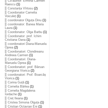
Co-author: Ermina Carmen
Raescu
(1)
Constanța Vîrtosu
(2)
Coordonator Camelia
Voiculeț
(1)
coordonator Olguța Dinu
(1)
coordonator: Banea Maria
Laura
(1)
Coordonator: Olga Barbu
(1)
Coordonator: prof. Ichim
Cristiana Oana
(1)
coordonatori Diana-Manuela
Oprea
(2)
Coordonatori: Clondireanu
Andreea Carmen
(1)
Coordonatori: Diana-
Manuela Oprea
(1)
Coordonatori: prof. Bârsan
Georgiana Viorica
(2)
coordonatori: Prof. Boarcăș
Viorica
(1)
Corina Guță
(1)
Cornelia Bârlea
(1)
Cornelia Magdalena
Iordache
(1)
Creț Ileana
(1)
Cristea Simona Olguța
(1)
Cristian Octavian Eni
(1)