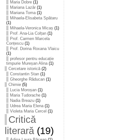
Maria Dobre
(1)
Mariana Lazăr
(1)
Mariana Toma
(1)
Mihaela-Elisabeta Spătaru
(1)
Mihaela-Veronica Micaș
(1)
Prof. Ana-Lia Colțan
(1)
Prof. Carmen Marcela
Conțescu
(1)
Prof. Dorina Roxana Vlaicu
(1)
profesor pentru educație
timpurie Mureșan Alina
(1)
Cercetare istorică
(2)
Constantin Stan
(1)
Gheorghe Răducan
(1)
Chimie
(5)
Lucia Moroșan
(1)
Maria Tudorache
(1)
Nadia Breazu
(1)
Udrea Maria Elena
(1)
Violeta Maria Cercel
(1)
Critică
literară
(19)
Adina Laura Băcean
(1)