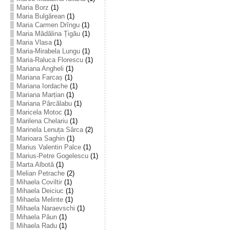
Maria Borz
(1)
Maria Bulgărean
(1)
Maria Carmen Drîngu
(1)
Maria Mădălina Țigău
(1)
Maria Vlasa
(1)
Maria-Mirabela Lungu
(1)
Maria-Raluca Florescu
(1)
Mariana Angheli
(1)
Mariana Farcaș
(1)
Mariana Iordache
(1)
Mariana Marțian
(1)
Mariana Pârcălabu
(1)
Maricela Motoc
(1)
Marilena Chelariu
(1)
Marinela Lenuța Sârca
(2)
Marioara Saghin
(1)
Marius Valentin Palce
(1)
Marius-Petre Gogelescu
(1)
Marta Albotă
(1)
Melian Petrache
(2)
Mihaela Coviltir
(1)
Mihaela Deiciuc
(1)
Mihaela Melinte
(1)
Mihaela Naraevschi
(1)
Mihaela Păun
(1)
Mihaela Radu
(1)