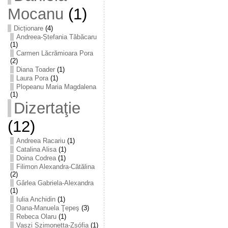
Mocanu
(1)
Dicționare
(4)
Andreea-Ștefania Tăbăcaru
(1)
Carmen Lăcrămioara Pora
(2)
Diana Toader
(1)
Laura Pora
(1)
Plopeanu Maria Magdalena
(1)
Dizertaţie
(12)
Andreea Racariu
(1)
Catalina Alisa
(1)
Doina Codrea
(1)
Filimon Alexandra-Cătălina
(2)
Gârlea Gabriela-Alexandra
(1)
Iulia Anchidin
(1)
Oana-Manuela Ţepeş
(3)
Rebeca Olaru
(1)
Vaszi Szimonetta-Zsófia
(1)