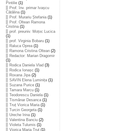
Pintilie
(1)
Prof. înv. primar Ivașcu
Cătălina
(1)
Prof. Murariu Ștefania
(1)
Prof. Oltean Ramona
Cristina
(1)
prof. preuniv. Moțoc Lucica
(1)
prof. Virginia Bobaru
(1)
Raluca Oprea
(1)
Ramona Cristina Oltean
(2)
Redactor: Marian Dragomir
(1)
Rodica Daniela Vlad
(3)
Rodica Ionașc
(1)
Roxana Jipa
(2)
SAVIN Elena Luminița
(1)
Suzana Purice
(1)
Tamara Marcu
(1)
Teodorescu Daniela
(1)
Tismănar Desanca
(1)
Truț Viorica Maria
(1)
Turcin Georgeta
(1)
Ureche Irina
(1)
Valentina Banciu
(2)
Violeta Tulumis
(1)
Viorica Maria Truț
(1)