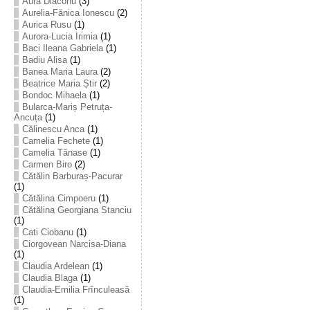
Aura Diaconu
(3)
Aurelia-Fănica Ionescu
(2)
Aurica Rusu
(1)
Aurora-Lucia Irimia
(1)
Baci Ileana Gabriela
(1)
Badiu Alisa
(1)
Banea Maria Laura
(2)
Beatrice Maria Știr
(2)
Bondoc Mihaela
(1)
Bularca-Mariș Petruța-
Ancuța
(1)
Călinescu Anca
(1)
Camelia Fechete
(1)
Camelia Tănase
(1)
Carmen Biro
(2)
Cătălin Barburaș-Pacurar
(1)
Cătălina Cimpoeru
(1)
Cătălina Georgiana Stanciu
(1)
Cati Ciobanu
(1)
Ciorgovean Narcisa-Diana
(1)
Claudia Ardelean
(1)
Claudia Blaga
(1)
Claudia-Emilia Frînculeasă
(1)