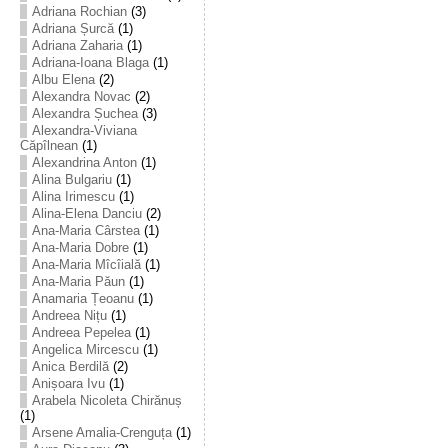
Adriana Rochian
(3)
Adriana Șurcă
(1)
Adriana Zaharia
(1)
Adriana-Ioana Blaga
(1)
Albu Elena
(2)
Alexandra Novac
(2)
Alexandra Șuchea
(3)
Alexandra-Viviana
Căpîlnean
(1)
Alexandrina Anton
(1)
Alina Bulgariu
(1)
Alina Irimescu
(1)
Alina-Elena Danciu
(2)
Ana-Maria Cârstea
(1)
Ana-Maria Dobre
(1)
Ana-Maria Mîcîială
(1)
Ana-Maria Păun
(1)
Anamaria Țeoanu
(1)
Andreea Nițu
(1)
Andreea Pepelea
(1)
Angelica Mircescu
(1)
Anica Berdilă
(2)
Anișoara Ivu
(1)
Arabela Nicoleta Chirănuș
(1)
Arsene Amalia-Crenguța
(1)