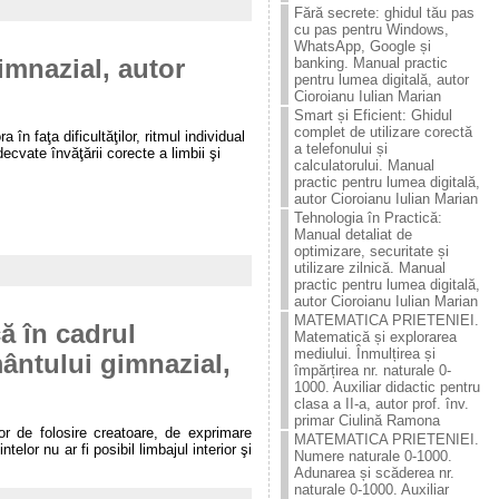
Fără secrete: ghidul tău pas
cu pas pentru Windows,
WhatsApp, Google și
imnazial, autor
banking. Manual practic
pentru lumea digitală, autor
Cioroianu Iulian Marian
Smart și Eficient: Ghidul
complet de utilizare corectă
 în faţa dificultăţilor, ritmul individual
a telefonului și
ecvate învăţării corecte a limbii şi
calculatorului. Manual
practic pentru lumea digitală,
autor Cioroianu Iulian Marian
Tehnologia în Practică:
Manual detaliat de
optimizare, securitate și
utilizare zilnică. Manual
practic pentru lumea digitală,
autor Cioroianu Iulian Marian
MATEMATICA PRIETENIEI.
ă în cadrul
Matematică și explorarea
mediului. Înmulțirea și
ământului gimnazial,
împărțirea nr. naturale 0-
1000. Auxiliar didactic pentru
clasa a II-a, autor prof. înv.
primar Ciulină Ramona
lor de folosire creatoare, de exprimare
MATEMATICA PRIETENIEI.
telor nu ar fi posibil limbajul interior şi
Numere naturale 0-1000.
Adunarea și scăderea nr.
naturale 0-1000. Auxiliar