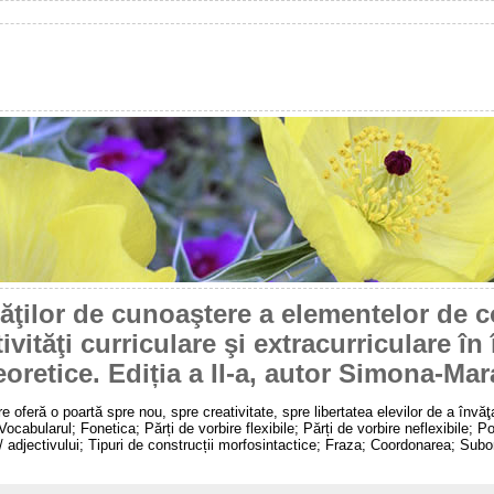
ăţilor de cunoaştere a elementelor de c
ivităţi curriculare şi extracurriculare î
eoretice. Ediția a II-a, autor Simona-Ma
are oferă o poartă spre nou, spre creativitate, spre libertatea elevilor de a învăţ
ocabularul; Fonetica; Părți de vorbire flexibile; Părți de vorbire neflexibile; Pos
 adjectivului; Tipuri de construcții morfosintactice; Fraza; Coordonarea; Subor