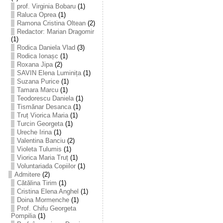
prof. Virginia Bobaru
(1)
Raluca Oprea
(1)
Ramona Cristina Oltean
(2)
Redactor: Marian Dragomir
(1)
Rodica Daniela Vlad
(3)
Rodica Ionașc
(1)
Roxana Jipa
(2)
SAVIN Elena Luminița
(1)
Suzana Purice
(1)
Tamara Marcu
(1)
Teodorescu Daniela
(1)
Tismănar Desanca
(1)
Truț Viorica Maria
(1)
Turcin Georgeta
(1)
Ureche Irina
(1)
Valentina Banciu
(2)
Violeta Tulumis
(1)
Viorica Maria Truț
(1)
Voluntariada Copiilor
(1)
Admitere
(2)
Cătălina Tirim
(1)
Cristina Elena Anghel
(1)
Doina Mormenche
(1)
Prof. Chifu Georgeta
Pompilia
(1)