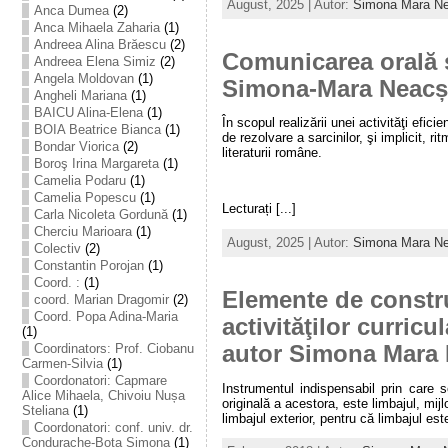
August, 2025 | Autor:
Simona Mara N
Anca Dumea
(2)
Anca Mihaela Zaharia
(1)
Andreea Alina Brăescu
(2)
Comunicarea orală şi
Andreea Elena Simiz
(2)
Angela Moldovan
(1)
Simona-Mara Neac
Angheli Mariana
(1)
BAICU Alina-Elena
(1)
În scopul realizării unei activităţi eficie
BOIA Beatrice Bianca
(1)
de rezolvare a sarcinilor, şi implicit, 
Bondar Viorica
(2)
literaturii române.
Boroş Irina Margareta
(1)
Camelia Podaru
(1)
Camelia Popescu
(1)
Lecturați [...]
Carla Nicoleta Gordună
(1)
Cherciu Marioara
(1)
August, 2025 | Autor:
Simona Mara N
Colectiv
(2)
Constantin Porojan
(1)
Coord. :
(1)
Elemente de constru
coord. Marian Dragomir
(2)
Coord. Popa Adina-Maria
activităţilor curric
(1)
autor Simona Mara
Coordinators: Prof. Ciobanu
Carmen-Silvia
(1)
Coordonatori: Capmare
Instrumentul indispensabil prin care s
Alice Mihaela, Chivoiu Nușa
originală a acestora, este limbajul, mijlo
Steliana
(1)
limbajul exterior, pentru că limbajul este
Coordonatori: conf. univ. dr.
Condurache-Bota Simona
(1)