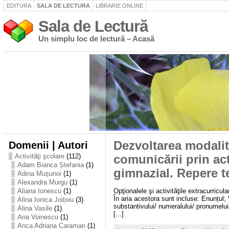
EDITURA
SALA DE LECTURA
LIBRARIE ONLINE
Sala de Lectură
Un simplu loc de lectură – Acasă
Domenii | Autori
Dezvoltarea modalit
Activităţi şcolare
(112)
comunicării prin act
Adam Bianca Ștefania
(1)
gimnazial. Repere t
Adina Mușunoi
(1)
Alexandra Murgu
(1)
Opţionalele şi activităţile extracurricul
Aliana Ionescu
(1)
În aria acestora sunt incluse: Enunțul; V
Alina Ionica Joițoiu
(3)
substantivului/ numeralului/ pronumelui/
Alina Vasile
(1)
[...]
Ana Voinescu
(1)
Anca Adriana Caraman
(1)