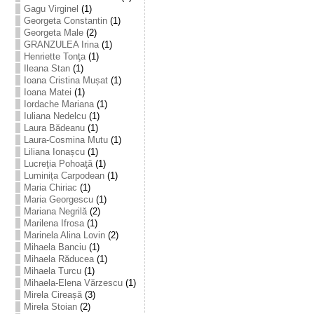
Gagu Virginel
(1)
Georgeta Constantin
(1)
Georgeta Male
(2)
GRANZULEA Irina
(1)
Henriette Tonţa
(1)
Ileana Stan
(1)
Ioana Cristina Mușat
(1)
Ioana Matei
(1)
Iordache Mariana
(1)
Iuliana Nedelcu
(1)
Laura Bădeanu
(1)
Laura-Cosmina Mutu
(1)
Liliana Ionașcu
(1)
Lucreţia Pohoaţă
(1)
Luminița Carpodean
(1)
Maria Chiriac
(1)
Maria Georgescu
(1)
Mariana Negrilă
(2)
Marilena Ifrosa
(1)
Marinela Alina Lovin
(2)
Mihaela Banciu
(1)
Mihaela Răducea
(1)
Mihaela Turcu
(1)
Mihaela-Elena Vărzescu
(1)
Mirela Cireașă
(3)
Mirela Stoian
(2)