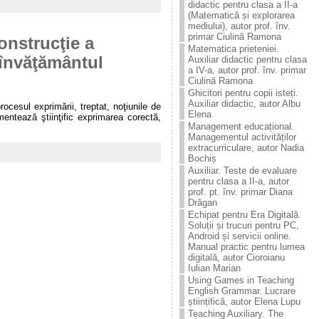
didactic pentru clasa a II-a
(Matematică și explorarea
mediului), autor prof. înv.
primar Ciulină Ramona
onstrucţie a
Matematica prieteniei.
n învăţământul
Auxiliar didactic pentru clasa
a IV-a, autor prof. înv. primar
Ciulină Ramona
Ghicitori pentru copii isteți.
Auxiliar didactic, autor Albu
ocesul exprimării, treptat, noţiunile de
Elena
amentează ştiinţific exprimarea corectă,
Management educațional.
Managementul activităților
extracurriculare, autor Nadia
Bochiș
Auxiliar. Teste de evaluare
pentru clasa a II-a, autor
prof. pt. înv. primar Diana
Drăgan
Echipat pentru Era Digitală.
Soluții și trucuri pentru PC,
Android și servicii online.
Manual practic pentru lumea
digitală, autor Cioroianu
Iulian Marian
Using Games in Teaching
English Grammar. Lucrare
științifică, autor Elena Lupu
Teaching Auxiliary. The