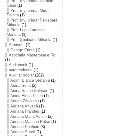
Prof. înv. primar Damian
Oana
(1)
Prof. înv. primar Miron
Doinița
(1)
Prof. înv. primar Penișoară
Mihaela
(1)
Prof. Lupu Luminița
Marlena
(1)
Prof. Știubianu Mihaela
(1)
Aforisme
(1)
George Crintă
(1)
Asociația Masterpeace Ro
(1)
Audiobook
(1)
autor colectiv
(1)
Auxiliar școlar
(282)
Adam Bianca Ștefania
(1)
Adina Seria
(2)
Adina Sorina Seleșan
(1)
Adina-Elena Relea
(1)
Adrian Zăvoianu
(1)
Adriana Anușcă
(1)
Adriana Frandeș
(1)
Adriana Maria Achim
(2)
Adriana Mariana Palce
(1)
Adriana Rochian
(3)
Adriana Șurcă
(1)