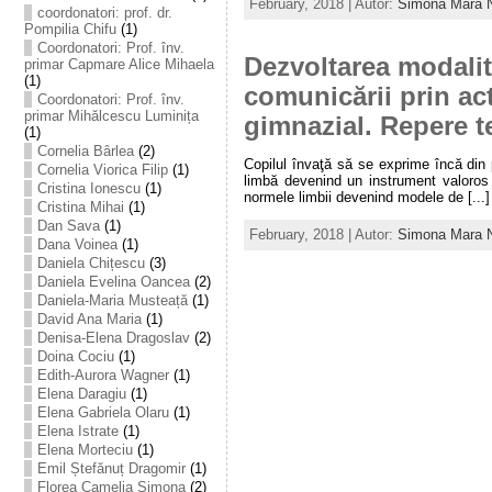
February, 2018 | Autor:
Simona Mara 
coordonatori: prof. dr.
Pompilia Chifu
(1)
Coordonatori: Prof. înv.
Dezvoltarea modalit
primar Capmare Alice Mihaela
(1)
comunicării prin act
Coordonatori: Prof. înv.
primar Mihălcescu Luminița
gimnazial. Repere t
(1)
Cornelia Bârlea
(2)
Copilul învaţă să se exprime încă din p
Cornelia Viorica Filip
(1)
limbă devenind un instrument valoros în
Cristina Ionescu
(1)
normele limbii devenind modele de [...]
Cristina Mihai
(1)
Dan Sava
(1)
February, 2018 | Autor:
Simona Mara 
Dana Voinea
(1)
Daniela Chițescu
(3)
Daniela Evelina Oancea
(2)
Daniela-Maria Musteață
(1)
David Ana Maria
(1)
Denisa-Elena Dragoslav
(2)
Doina Cociu
(1)
Edith-Aurora Wagner
(1)
Elena Daragiu
(1)
Elena Gabriela Olaru
(1)
Elena Istrate
(1)
Elena Morteciu
(1)
Emil Ștefănuț Dragomir
(1)
Florea Camelia Simona
(2)