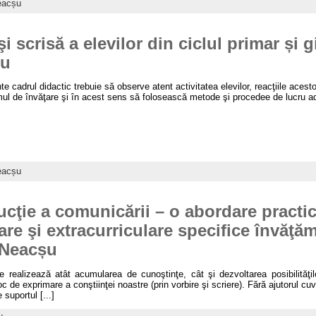
eacșu
 scrisă a elevilor din ciclul primar și g
șu
nte cadrul didactic trebuie să observe atent activitatea elevilor, reacţiile acestora
ritmul de învăţare şi în acest sens să folosească metode şi procedee de lucru ad
eacșu
cţie a comunicării – o abordare practic
ulare şi extracurriculare specifice învăţ
 Neacșu
e realizează atât acumularea de cunoştinţe, cât şi dezvoltarea posibilităţi
c de exprimare a conştiinţei noastre (prin vorbire şi scriere). Fără ajutorul cuvin
 suportul [...]