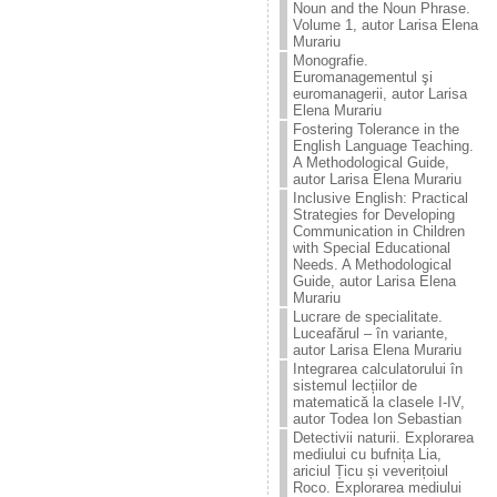
Noun and the Noun Phrase.
Volume 1, autor Larisa Elena
Murariu
Monografie.
Euromanagementul şi
euromanagerii, autor Larisa
Elena Murariu
Fostering Tolerance in the
English Language Teaching.
A Methodological Guide,
autor Larisa Elena Murariu
Inclusive English: Practical
Strategies for Developing
Communication in Children
with Special Educational
Needs. A Methodological
Guide, autor Larisa Elena
Murariu
Lucrare de specialitate.
Luceafărul – în variante,
autor Larisa Elena Murariu
Integrarea calculatorului în
sistemul lecțiilor de
matematică la clasele I-IV,
autor Todea Ion Sebastian
Detectivii naturii. Explorarea
mediului cu bufnița Lia,
ariciul Țicu și veverițoiul
Roco. Explorarea mediului