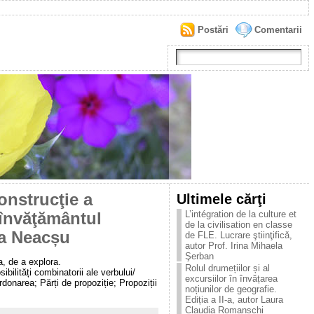
Postări
Comentarii
onstrucţie a
Ultimele cărţi
L’intégration de la culture et
n învăţământul
de la civilisation en classe
ra Neacșu
de FLE. Lucrare ştiinţificǎ,
autor Prof. Irina Mihaela
Şerban
a, de a explora.
Rolul drumețiilor și al
ibilități combinatorii ale verbului/
excursiilor în învățarea
donarea; Părți de propoziție; Propoziții
noțiunilor de geografie.
Ediția a II-a, autor Laura
Claudia Romanschi