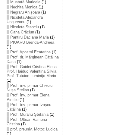
Mustață Maricela
(1)
Nechita Monica
(1)
Negraru Anișoara
(1)
Nicoleta Alexandra
Ungureanu
(1)
Nicoleta Stanciu
(1)
Oana Crăciun
(1)
Panțiru Daciana Maria
(1)
PIUARU Brenda-Andreea
(1)
Prof. Apostol Ecaterina
(1)
Prof. dr. Mărginean Cătălina
Daria
(1)
Prof. Gaidei Cristina Elena.
Prof. Haiduc Valentina Silvia
Prof. Tutuian Luminița Maria
(1)
Prof. înv. primar Chivoiu
Nușa Stelian
(1)
Prof. înv. primar Elena
Pintilie
(1)
Prof. înv. primar Ivașcu
Cătălina
(1)
Prof. Murariu Ștefania
(1)
Prof. Oltean Ramona
Cristina
(1)
prof. preuniv. Moțoc Lucica
(1)