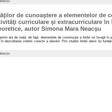
Neacșu
ăţilor de cunoaştere a elementelor de c
ivităţi curriculare şi extracurriculare î
eoretice, autor Simona Mara Neacșu
rimii ani de viață, de fapt, elementele de construcţie a limbii se învaţă în pr
 dezvoltarea vorbirii corecte a elevilor. Prin studiul limbii elevii îşi fund
Neacșu