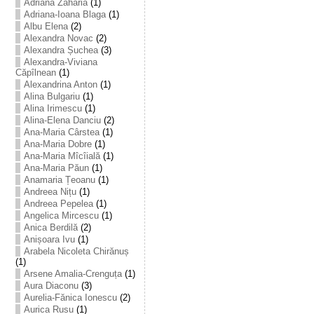
Adriana Zaharia
(1)
Adriana-Ioana Blaga
(1)
Albu Elena
(2)
Alexandra Novac
(2)
Alexandra Șuchea
(3)
Alexandra-Viviana
Căpîlnean
(1)
Alexandrina Anton
(1)
Alina Bulgariu
(1)
Alina Irimescu
(1)
Alina-Elena Danciu
(2)
Ana-Maria Cârstea
(1)
Ana-Maria Dobre
(1)
Ana-Maria Mîcîială
(1)
Ana-Maria Păun
(1)
Anamaria Țeoanu
(1)
Andreea Nițu
(1)
Andreea Pepelea
(1)
Angelica Mircescu
(1)
Anica Berdilă
(2)
Anișoara Ivu
(1)
Arabela Nicoleta Chirănuș
(1)
Arsene Amalia-Crenguța
(1)
Aura Diaconu
(3)
Aurelia-Fănica Ionescu
(2)
Aurica Rusu
(1)