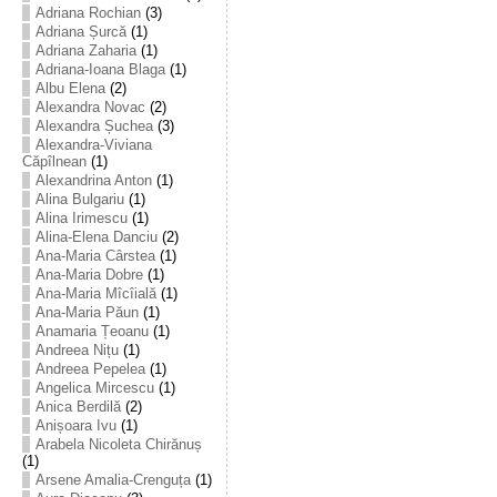
Adriana Rochian
(3)
Adriana Șurcă
(1)
Adriana Zaharia
(1)
Adriana-Ioana Blaga
(1)
Albu Elena
(2)
Alexandra Novac
(2)
Alexandra Șuchea
(3)
Alexandra-Viviana
Căpîlnean
(1)
Alexandrina Anton
(1)
Alina Bulgariu
(1)
Alina Irimescu
(1)
Alina-Elena Danciu
(2)
Ana-Maria Cârstea
(1)
Ana-Maria Dobre
(1)
Ana-Maria Mîcîială
(1)
Ana-Maria Păun
(1)
Anamaria Țeoanu
(1)
Andreea Nițu
(1)
Andreea Pepelea
(1)
Angelica Mircescu
(1)
Anica Berdilă
(2)
Anișoara Ivu
(1)
Arabela Nicoleta Chirănuș
(1)
Arsene Amalia-Crenguța
(1)