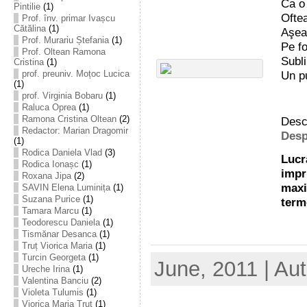
Ca o 
Pintilie
(1)
Ofte
Prof. înv. primar Ivașcu
Cătălina
(1)
Aşea
Prof. Murariu Ștefania
(1)
Pe fo
Prof. Oltean Ramona
Subli
Cristina
(1)
Un pu
prof. preuniv. Moțoc Lucica
(1)
prof. Virginia Bobaru
(1)
Raluca Oprea
(1)
Ramona Cristina Oltean
(2)
Desca
Redactor: Marian Dragomir
Desp
(1)
Rodica Daniela Vlad
(3)
Lucr
Rodica Ionașc
(1)
impr
Roxana Jipa
(2)
maxi
SAVIN Elena Luminița
(1)
Suzana Purice
(1)
term
Tamara Marcu
(1)
Teodorescu Daniela
(1)
Tismănar Desanca
(1)
Truț Viorica Maria
(1)
Turcin Georgeta
(1)
June, 2011 | Au
Ureche Irina
(1)
Valentina Banciu
(2)
Violeta Tulumis
(1)
Viorica Maria Truț
(1)