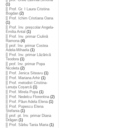
(1)
Prof. Gr. I Laura Cristina
Bogdan
(2)
Prof. Ichim Cristiana Oana
(1)
Prof. înv. preșcolar Angela-
Emilia Antal
(1)
Prof. înv. primar Ciulină
Ramona
(4)
prof. înv. primar Costea
Adela-Mihaela
(1)
Prof. înv. primar Lăzărică
Teodora
(1)
prof. înv. primar Popa
Nicoleta
(2)
Prof. Jenica Siteavu
(1)
Prof. Mariana Arhir
(1)
Prof. metodist Cristina-
Lenuța Coșarcă
(1)
Prof. Mirela Popa
(1)
Prof. Nedelcu Florentina
(2)
Prof. Păun Adela Elena
(1)
Prof. Popescu Elena
Ștefania
(1)
prof. pt. înv. primar Diana
Drăgan
(1)
Prof. Sârbu Tania Maria
(1)