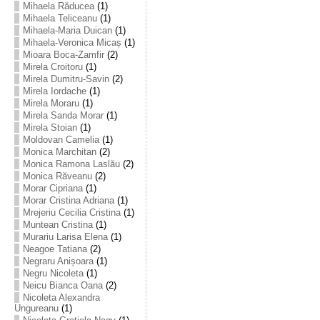
Mihaela Răducea
(1)
Mihaela Teliceanu
(1)
Mihaela-Maria Duican
(1)
Mihaela-Veronica Micaș
(1)
Mioara Boca-Zamfir
(2)
Mirela Croitoru
(1)
Mirela Dumitru-Savin
(2)
Mirela Iordache
(1)
Mirela Moraru
(1)
Mirela Sanda Morar
(1)
Mirela Stoian
(1)
Moldovan Camelia
(1)
Monica Marchitan
(2)
Monica Ramona Laslău
(2)
Monica Răveanu
(2)
Morar Cipriana
(1)
Morar Cristina Adriana
(1)
Mrejeriu Cecilia Cristina
(1)
Muntean Cristina
(1)
Murariu Larisa Elena
(1)
Neagoe Tatiana
(2)
Negraru Anișoara
(1)
Negru Nicoleta
(1)
Neicu Bianca Oana
(2)
Nicoleta Alexandra
Ungureanu
(1)