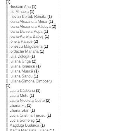
(1)
Hussain Ana
(1)
Ilie Mihaela
(1)
Inovan Bertók Renata
(1)
Ioana Alexandra Morar
(1)
Ioana Alexandra Văduva
(2)
Ioana Daniela Popa
(1)
Ioana-Aurelia Baboș
(1)
Ionela Palade
(2)
Ionescu Magdalena
(1)
Iordache Mariana
(1)
Iulia Dologa
(1)
Iuliana Griga
(2)
Iuliana Ionescu
(1)
Iuliana Muscă
(1)
Iuliana Sandu
(1)
Iuliana-Simona Cimpoeru
(1)
Laura Bădeanu
(1)
Laura Mutu
(1)
Laura Nicoleta Coste
(2)
Liliana Fiț
(1)
Liliana Stan
(1)
Lucia Cristina Turosu
(1)
Lucia Șomoiag
(1)
Măgduța Budurcă
(1)
Marcu Mădălina Iuliana
(1)