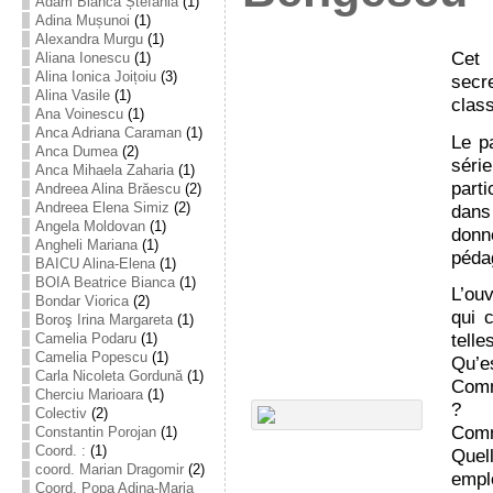
Adam Bianca Ștefania
(1)
Adina Mușunoi
(1)
Alexandra Murgu
(1)
Cet 
Aliana Ionescu
(1)
Alina Ionica Joițoiu
(3)
secr
Alina Vasile
(1)
clas
Ana Voinescu
(1)
Anca Adriana Caraman
(1)
Le p
Anca Dumea
(2)
série
Anca Mihaela Zaharia
(1)
part
Andreea Alina Brăescu
(2)
Andreea Elena Simiz
(2)
dans
Angela Moldovan
(1)
donné
Angheli Mariana
(1)
pédag
BAICU Alina-Elena
(1)
BOIA Beatrice Bianca
(1)
L’ou
Bondar Viorica
(2)
qui 
Boroş Irina Margareta
(1)
telle
Camelia Podaru
(1)
Camelia Popescu
(1)
Qu’e
Carla Nicoleta Gordună
(1)
Comm
Cherciu Marioara
(1)
?
Colectiv
(2)
Comm
Constantin Porojan
(1)
Coord. :
(1)
Quel
coord. Marian Dragomir
(2)
empl
Coord. Popa Adina-Maria