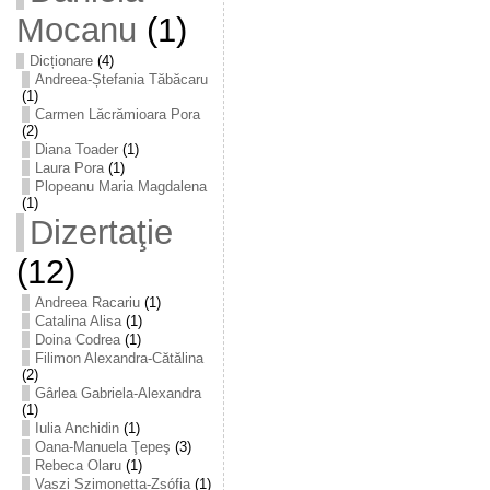
Mocanu
(1)
Dicționare
(4)
Andreea-Ștefania Tăbăcaru
(1)
Carmen Lăcrămioara Pora
(2)
Diana Toader
(1)
Laura Pora
(1)
Plopeanu Maria Magdalena
(1)
Dizertaţie
(12)
Andreea Racariu
(1)
Catalina Alisa
(1)
Doina Codrea
(1)
Filimon Alexandra-Cătălina
(2)
Gârlea Gabriela-Alexandra
(1)
Iulia Anchidin
(1)
Oana-Manuela Ţepeş
(3)
Rebeca Olaru
(1)
Vaszi Szimonetta-Zsófia
(1)