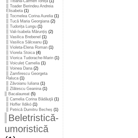
Titiana-Carmen Ioniță
(1)
Toader Berindeu Andreia
Elisabeta
(1)
Tocmelea Corina Aurelia
(1)
Tucă Maria Georgiana
(2)
Tudorița Lungu
(1)
Vali-Isabela Mărunțiș
(2)
Vasilica Brebenel
(1)
Vasilica Sălceanu
(1)
Violeta-Elena Roman
(1)
Viorela Stoica
(4)
Viorica Tudorache-Marin
(1)
Voiculeț Camelia
(1)
Voinea Dana
(2)
Zamfirescu Georgeta
Raluca
(1)
Zăvoianu Iuliana
(1)
Zlătescu Geanina
(1)
Bacalaureat
(5)
Camelia Corina Bădăuţă
(1)
Hoffer Ildikó
(1)
Petrică Dumitru Becheș
(1)
Beletristică-
umoristică