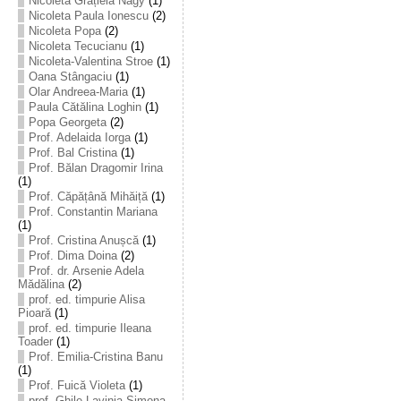
Nicoleta Grațiela Nagy
(1)
Nicoleta Paula Ionescu
(2)
Nicoleta Popa
(2)
Nicoleta Tecucianu
(1)
Nicoleta-Valentina Stroe
(1)
Oana Stângaciu
(1)
Olar Andreea-Maria
(1)
Paula Cătălina Loghin
(1)
Popa Georgeta
(2)
Prof. Adelaida Iorga
(1)
Prof. Bal Cristina
(1)
Prof. Bălan Dragomir Irina
(1)
Prof. Căpățână Mihăiță
(1)
Prof. Constantin Mariana
(1)
Prof. Cristina Anușcă
(1)
Prof. Dima Doina
(2)
Prof. dr. Arsenie Adela
Mădălina
(2)
prof. ed. timpurie Alisa
Pioară
(1)
prof. ed. timpurie Ileana
Toader
(1)
Prof. Emilia-Cristina Banu
(1)
Prof. Fuică Violeta
(1)
prof. Ghile Lavinia-Simona