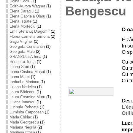
Doina Cociu
(1)
Edith-Aurora Wagner
(1)
Bengescu
Elena Daragiu
(1)
Elena Gabriela Olaru
(1)
Elena Istrate
(1)
Elena Morteciu
(1)
O oa
Emil Ștefănuț Dragomir
(1)
Florea Camelia Simona
(2)
E zâ
Gagu Virginel
(1)
În su
Georgeta Constantin
(1)
O sp
Georgeta Male
(2)
GRANZULEA Irina
(1)
Cu oc
Henriette Tonţa
(1)
Ileana Stan
(1)
Cu tr
Ioana Cristina Mușat
(1)
Cu mâ
Ioana Matei
(1)
Cu fr
Iordache Mariana
(1)
Iuliana Nedelcu
(1)
Laura Bădeanu
(1)
Laura-Cosmina Mutu
(1)
Desca
Liliana Ionașcu
(1)
L’éq
Lucreţia Pohoaţă
(1)
Luminița Carpodean
(1)
Otil
Maria Chiriac
(1)
Maria Georgescu
(1)
Lucr
Mariana Negrilă
(2)
impr
Marilena Ifrosa
(1)