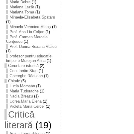
Maria Dobre
(1)
Mariana Lazăr
(1)
Mariana Toma
(1)
Mihaela-Elisabeta Spătaru
(1)
Mihaela-Veronica Micaș
(1)
Prof. Ana-Lia Colțan
(1)
Prof. Carmen Marcela
Conțescu
(1)
Prof. Dorina Roxana Vlaicu
(1)
profesor pentru educație
timpurie Mureșan Alina
(1)
Cercetare istorică
(2)
Constantin Stan
(1)
Gheorghe Răducan
(1)
Chimie
(5)
Lucia Moroșan
(1)
Maria Tudorache
(1)
Nadia Breazu
(1)
Udrea Maria Elena
(1)
Violeta Maria Cercel
(1)
Critică
literară
(19)
Adina Laura Băcean
(1)