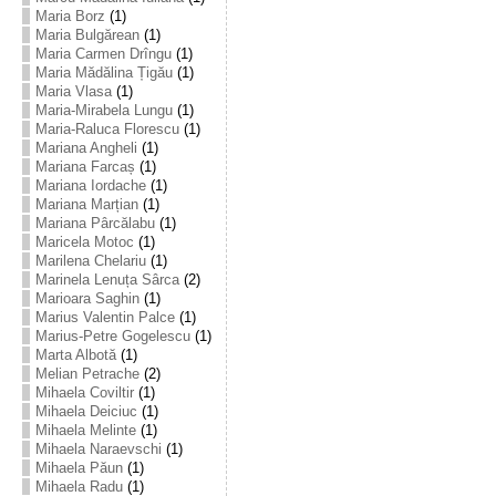
Maria Borz
(1)
Maria Bulgărean
(1)
Maria Carmen Drîngu
(1)
Maria Mădălina Țigău
(1)
Maria Vlasa
(1)
Maria-Mirabela Lungu
(1)
Maria-Raluca Florescu
(1)
Mariana Angheli
(1)
Mariana Farcaș
(1)
Mariana Iordache
(1)
Mariana Marțian
(1)
Mariana Pârcălabu
(1)
Maricela Motoc
(1)
Marilena Chelariu
(1)
Marinela Lenuța Sârca
(2)
Marioara Saghin
(1)
Marius Valentin Palce
(1)
Marius-Petre Gogelescu
(1)
Marta Albotă
(1)
Melian Petrache
(2)
Mihaela Coviltir
(1)
Mihaela Deiciuc
(1)
Mihaela Melinte
(1)
Mihaela Naraevschi
(1)
Mihaela Păun
(1)
Mihaela Radu
(1)