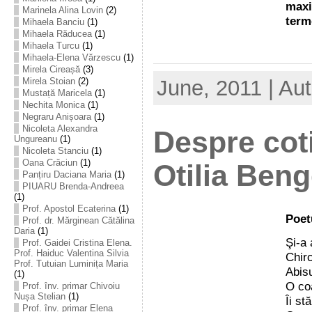
maxi
Marinela Alina Lovin
(2)
term
Mihaela Banciu
(1)
Mihaela Răducea
(1)
Mihaela Turcu
(1)
Mihaela-Elena Vărzescu
(1)
Mirela Cireașă
(3)
Mirela Stoian
(2)
June, 2011 | Au
Mustață Maricela
(1)
Nechita Monica
(1)
Negraru Anișoara
(1)
Nicoleta Alexandra
Despre coti
Ungureanu
(1)
Nicoleta Stanciu
(1)
Oana Crăciun
(1)
Otilia Ben
Panțiru Daciana Maria
(1)
PIUARU Brenda-Andreea
(1)
Prof. Apostol Ecaterina
(1)
Poet
Prof. dr. Mărginean Cătălina
Daria
(1)
Şi-a 
Prof. Gaidei Cristina Elena.
Prof. Haiduc Valentina Silvia
Chirc
Prof. Tutuian Luminița Maria
Abisu
(1)
O coa
Prof. înv. primar Chivoiu
Nușa Stelian
(1)
Îi stă
Prof. înv. primar Elena