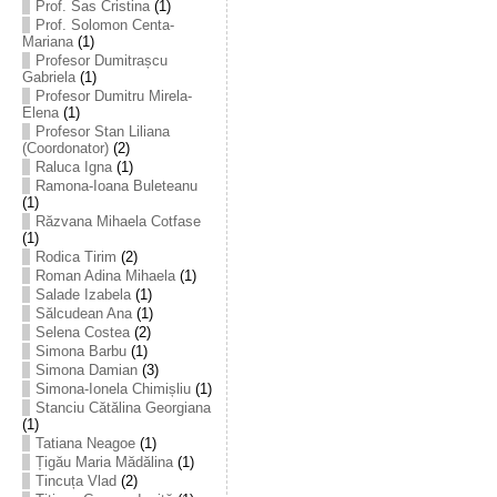
Prof. Sas Cristina
(1)
Prof. Solomon Centa-
Mariana
(1)
Profesor Dumitrașcu
Gabriela
(1)
Profesor Dumitru Mirela-
Elena
(1)
Profesor Stan Liliana
(Coordonator)
(2)
Raluca Igna
(1)
Ramona-Ioana Buleteanu
(1)
Răzvana Mihaela Cotfase
(1)
Rodica Tirim
(2)
Roman Adina Mihaela
(1)
Salade Izabela
(1)
Sălcudean Ana
(1)
Selena Costea
(2)
Simona Barbu
(1)
Simona Damian
(3)
Simona-Ionela Chimișliu
(1)
Stanciu Cătălina Georgiana
(1)
Tatiana Neagoe
(1)
Țigău Maria Mădălina
(1)
Tincuța Vlad
(2)