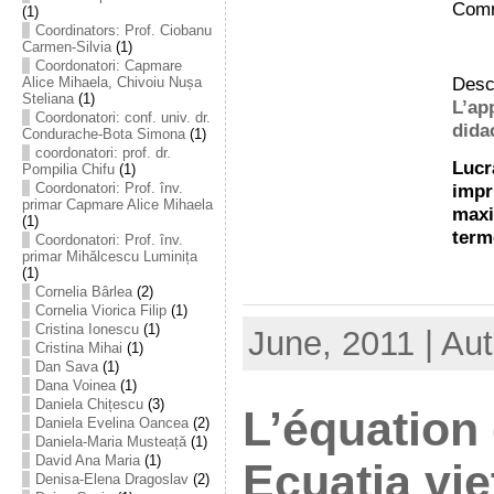
Comm
(1)
Coordinators: Prof. Ciobanu
Carmen-Silvia
(1)
Coordonatori: Capmare
Desca
Alice Mihaela, Chivoiu Nușa
Steliana
(1)
L’a
Coordonatori: conf. univ. dr.
dida
Condurache-Bota Simona
(1)
coordonatori: prof. dr.
Lucr
Pompilia Chifu
(1)
impr
Coordonatori: Prof. înv.
primar Capmare Alice Mihaela
maxi
(1)
term
Coordonatori: Prof. înv.
primar Mihălcescu Luminița
(1)
Cornelia Bârlea
(2)
Cornelia Viorica Filip
(1)
Cristina Ionescu
(1)
June, 2011 | Au
Cristina Mihai
(1)
Dan Sava
(1)
Dana Voinea
(1)
Daniela Chițescu
(3)
L’équation 
Daniela Evelina Oancea
(2)
Daniela-Maria Musteață
(1)
David Ana Maria
(1)
Ecuaţia vieţ
Denisa-Elena Dragoslav
(2)