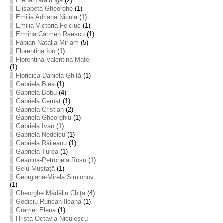
Elena Țarălungă
(2)
Elisabeta Gheorghe
(1)
Emilia Adriana Nicula
(1)
Emilia Victoria Felciuc
(1)
Ermina Carmen Raescu
(1)
Fabian Natalia Miriam
(5)
Florentina Ion
(1)
Florentina-Valentina Matei
(1)
Floricica Daniela Ghiță
(1)
Gabriela Biea
(1)
Gabriela Bobu
(4)
Gabriela Cernat
(1)
Gabriela Cristian
(2)
Gabriela Gheorghiu
(1)
Gabriela Ivan
(1)
Gabriela Nedelcu
(1)
Gabriela Răileanu
(1)
Gabriela Turea
(1)
Geanina-Petronela Roșu
(1)
Gelu Mustață
(1)
Georgiana-Mirela Simionov
(1)
Gheorghe Mădălin Chiţa
(4)
Godiciu-Runcan Ileana
(1)
Gramer Elena
(1)
Hrista Octavia Niculescu