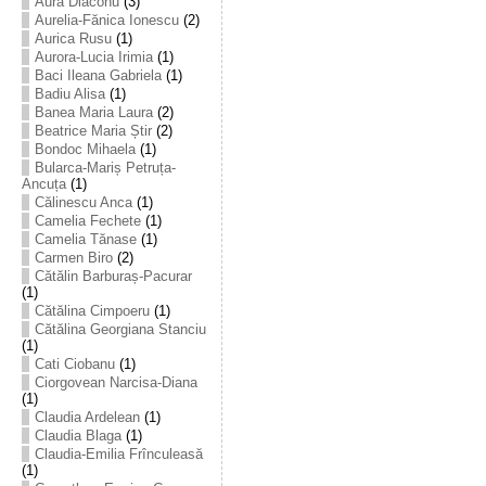
Aura Diaconu
(3)
Aurelia-Fănica Ionescu
(2)
Aurica Rusu
(1)
Aurora-Lucia Irimia
(1)
Baci Ileana Gabriela
(1)
Badiu Alisa
(1)
Banea Maria Laura
(2)
Beatrice Maria Știr
(2)
Bondoc Mihaela
(1)
Bularca-Mariș Petruța-
Ancuța
(1)
Călinescu Anca
(1)
Camelia Fechete
(1)
Camelia Tănase
(1)
Carmen Biro
(2)
Cătălin Barburaș-Pacurar
(1)
Cătălina Cimpoeru
(1)
Cătălina Georgiana Stanciu
(1)
Cati Ciobanu
(1)
Ciorgovean Narcisa-Diana
(1)
Claudia Ardelean
(1)
Claudia Blaga
(1)
Claudia-Emilia Frînculeasă
(1)