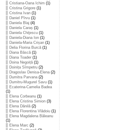
Cristiana-Oana Ichim
(1)
Cristina Grigore
(1)
Cristina Ivan
(1)
Daniel Pîrvu
(1)
Daniela Blaj
(4)
Daniela Caraș
(1)
Daniela Chiţescu
(1)
Daniela-Diana Ion
(1)
Daniela-Maria Crișan
(1)
Delia Florina Burcă
(1)
Diana Bâscă
(1)
Diana Toader
(1)
Doina Negoiță
(1)
Doinița Sîmpetru
(2)
Dragoslav Denisa-Elena
(2)
Dumitra Parvana
(2)
Dumitru-Mugurel Savu
(1)
Ecaterina-Camelia Badea
(1)
Elena Corbeanu
(1)
Elena Cristina Simion
(3)
Elena Dănilă
(2)
Elena Florentina Vlădoiu
(1)
Elena Magdalena Băleanu
(1)
Elena Marc
(2)