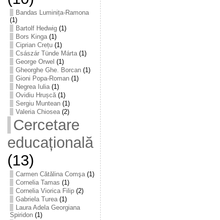
Bandas Luminița-Ramona
(1)
Bartolf Hedwig
(1)
Bors Kinga
(1)
Ciprian Crețu
(1)
Császár Tünde Márta
(1)
George Orwel
(1)
Gheorghe Ghe. Borcan
(1)
Gioni Popa-Roman
(1)
Negrea Iulia
(1)
Ovidiu Hrușcă
(1)
Sergiu Muntean
(1)
Valeria Chiosea
(2)
Cercetare
educațională
(13)
Carmen Cătălina Comşa
(1)
Cornelia Tamas
(1)
Cornelia Viorica Filip
(2)
Gabriela Turea
(1)
Laura Adela Georgiana
Spiridon
(1)