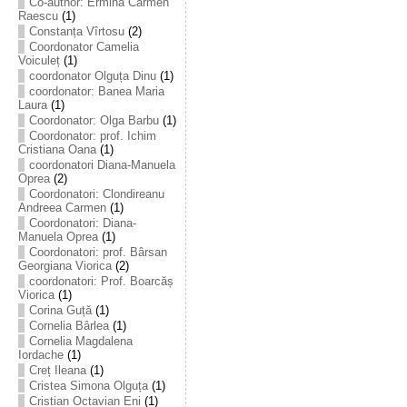
Co-author: Ermina Carmen
Raescu
(1)
Constanța Vîrtosu
(2)
Coordonator Camelia
Voiculeț
(1)
coordonator Olguța Dinu
(1)
coordonator: Banea Maria
Laura
(1)
Coordonator: Olga Barbu
(1)
Coordonator: prof. Ichim
Cristiana Oana
(1)
coordonatori Diana-Manuela
Oprea
(2)
Coordonatori: Clondireanu
Andreea Carmen
(1)
Coordonatori: Diana-
Manuela Oprea
(1)
Coordonatori: prof. Bârsan
Georgiana Viorica
(2)
coordonatori: Prof. Boarcăș
Viorica
(1)
Corina Guță
(1)
Cornelia Bârlea
(1)
Cornelia Magdalena
Iordache
(1)
Creț Ileana
(1)
Cristea Simona Olguța
(1)
Cristian Octavian Eni
(1)