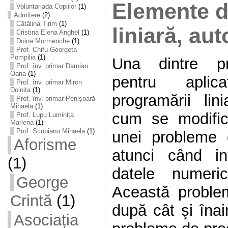
Elemente 
Voluntariada Copiilor
(1)
Admitere
(2)
Cătălina Tirim
(1)
liniară, au
Cristina Elena Anghel
(1)
Doina Mormenche
(1)
Prof. Chifu Georgeta
Pompilia
(1)
Una dintre pr
Prof. înv. primar Damian
Oana
(1)
pentru aplica
Prof. înv. primar Miron
Doinița
(1)
programării lin
Prof. înv. primar Penișoară
Mihaela
(1)
cum se modific
Prof. Lupu Luminița
Marlena
(1)
Prof. Știubianu Mihaela
(1)
unei probleme 
Aforisme
atunci când int
(1)
datele numeri
George
Această proble
Crintă
(1)
după cât şi înai
Asociația