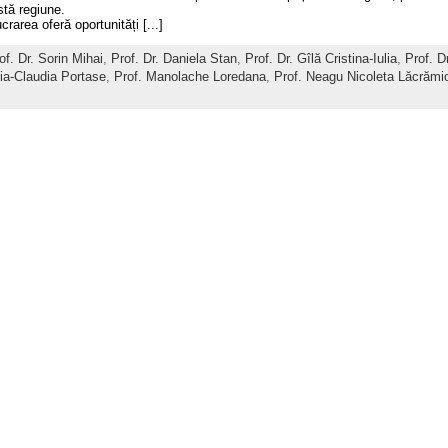
stă regiune.
crarea oferă oportunități [...]
of. Dr. Sorin Mihai
,
Prof. Dr. Daniela Stan
,
Prof. Dr. Gîlă Cristina-Iulia
,
Prof. D
ția-Claudia Portase
,
Prof. Manolache Loredana
,
Prof. Neagu Nicoleta Lăcrămi