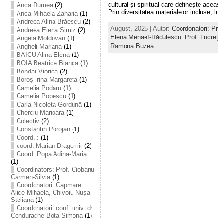
cultural și spiritual care definește acea
Anca Dumea
(2)
Prin diversitatea materialelor incluse, lu
Anca Mihaela Zaharia
(1)
Andreea Alina Brăescu
(2)
August, 2025 | Autor:
Coordonatori: Pr
Andreea Elena Simiz
(2)
Elena Menaef-Rădulescu
,
Prof. Lucre
Angela Moldovan
(1)
Ramona Buzea
Angheli Mariana
(1)
BAICU Alina-Elena
(1)
BOIA Beatrice Bianca
(1)
Bondar Viorica
(2)
Boroş Irina Margareta
(1)
Camelia Podaru
(1)
Camelia Popescu
(1)
Carla Nicoleta Gordună
(1)
Cherciu Marioara
(1)
Colectiv
(2)
Constantin Porojan
(1)
Coord. :
(1)
coord. Marian Dragomir
(2)
Coord. Popa Adina-Maria
(1)
Coordinators: Prof. Ciobanu
Carmen-Silvia
(1)
Coordonatori: Capmare
Alice Mihaela, Chivoiu Nușa
Steliana
(1)
Coordonatori: conf. univ. dr.
Condurache-Bota Simona
(1)