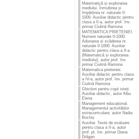
Matematică și explorarea
mediului. Înmulțirea și
împărțirea nr. naturale 0-
1000. Auxiliar didactic pentru
clasa a II-a, autor prof. înv.
primar Ciulină Ramona
MATEMATICA PRIETENIEI.
Numere naturale 0-1000.
Adunarea și scăderea nr.
naturale 0-1000. Auxiliar
didactic pentru clasa a II-a
(Matematică și explorarea
mediului), autor prof. înv.
primar Ciulină Ramona
Matematica prieteniei.
Auxiliar didactic pentru clasa
a IV-a, autor prof. înv. primar
Ciulină Ramona
Ghicitori pentru copii isteți.
Auxiliar didactic, autor Albu
Elena
Management educațional.
Managementul activităților
extracurriculare, autor Nadia
Bochiș
Auxiliar. Teste de evaluare
pentru clasa a II-a, autor
prof. pt. înv. primar Diana
Drăgan