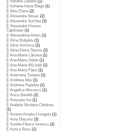
Adriana Zaharia
(1)
Adriana-Ioana Blaga
(1)
Albu Elena
(2)
Alexandra Novac
(2)
Alexandra Șuchea
(3)
Alexandra-Viviana
Căpîlnean
(1)
Alexandrina Anton
(1)
Alina Bulgariu
(1)
Alina Irimescu
(1)
Alina-Elena Danciu
(2)
Ana-Maria Cârstea
(1)
Ana-Maria Dobre
(1)
Ana-Maria Mîcîială
(1)
Ana-Maria Păun
(1)
Anamaria Țeoanu
(1)
Andreea Nițu
(1)
Andreea Pepelea
(1)
Angelica Mircescu
(1)
Anica Berdilă
(2)
Anișoara Ivu
(1)
Arabela Nicoleta Chirănuș
(1)
Arsene Amalia-Crenguța
(1)
Aura Diaconu
(3)
Aurelia-Fănica Ionescu
(2)
Aurica Rusu
(1)