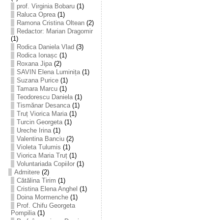
prof. Virginia Bobaru
(1)
Raluca Oprea
(1)
Ramona Cristina Oltean
(2)
Redactor: Marian Dragomir
(1)
Rodica Daniela Vlad
(3)
Rodica Ionașc
(1)
Roxana Jipa
(2)
SAVIN Elena Luminița
(1)
Suzana Purice
(1)
Tamara Marcu
(1)
Teodorescu Daniela
(1)
Tismănar Desanca
(1)
Truț Viorica Maria
(1)
Turcin Georgeta
(1)
Ureche Irina
(1)
Valentina Banciu
(2)
Violeta Tulumis
(1)
Viorica Maria Truț
(1)
Voluntariada Copiilor
(1)
Admitere
(2)
Cătălina Tirim
(1)
Cristina Elena Anghel
(1)
Doina Mormenche
(1)
Prof. Chifu Georgeta
Pompilia
(1)