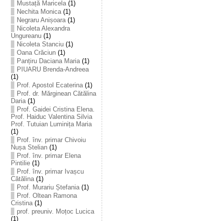
Mustață Maricela
(1)
Nechita Monica
(1)
Negraru Anișoara
(1)
Nicoleta Alexandra
Ungureanu
(1)
Nicoleta Stanciu
(1)
Oana Crăciun
(1)
Panțiru Daciana Maria
(1)
PIUARU Brenda-Andreea
(1)
Prof. Apostol Ecaterina
(1)
Prof. dr. Mărginean Cătălina
Daria
(1)
Prof. Gaidei Cristina Elena.
Prof. Haiduc Valentina Silvia
Prof. Tutuian Luminița Maria
(1)
Prof. înv. primar Chivoiu
Nușa Stelian
(1)
Prof. înv. primar Elena
Pintilie
(1)
Prof. înv. primar Ivașcu
Cătălina
(1)
Prof. Murariu Ștefania
(1)
Prof. Oltean Ramona
Cristina
(1)
prof. preuniv. Moțoc Lucica
(1)