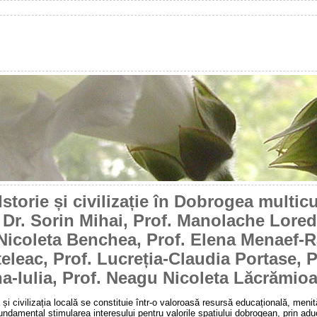
Istorie și civilizație în Dobrogea multic
 Dr. Sorin Mihai, Prof. Manolache Lored
 Nicoleta Benchea, Prof. Elena Menaef-R
teleac, Prof. Lucreția-Claudia Portase,
ina-Iulia, Prof. Neagu Nicoleta Lăcrămio
a și civilizația locală se constituie într-o valoroasă resursă educațională, meni
undamental stimularea interesului pentru valorile spațiului dobrogean, prin aduc