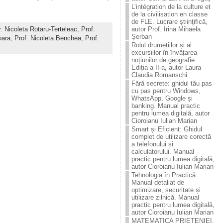
L’intégration de la culture et
de la civilisation en classe
de FLE. Lucrare ştiinţificǎ,
r. Nicoleta Rotaru-Terteleac
,
Prof.
autor Prof. Irina Mihaela
Şerban
oara
,
Prof. Nicoleta Benchea
,
Prof.
Rolul drumețiilor și al
excursiilor în învățarea
noțiunilor de geografie.
Ediția a II-a, autor Laura
Claudia Romanschi
Fără secrete: ghidul tău pas
cu pas pentru Windows,
WhatsApp, Google și
banking. Manual practic
pentru lumea digitală, autor
Cioroianu Iulian Marian
Smart și Eficient: Ghidul
complet de utilizare corectă
a telefonului și
calculatorului. Manual
practic pentru lumea digitală,
autor Cioroianu Iulian Marian
Tehnologia în Practică:
Manual detaliat de
optimizare, securitate și
utilizare zilnică. Manual
practic pentru lumea digitală,
autor Cioroianu Iulian Marian
MATEMATICA PRIETENIEI.