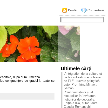
Postări
Comentarii
Ultimele cărţi
L’intégration de la culture et
 2 capitole, după cum urmează.
de la civilisation en classe
lor, congruențele de gradul I, toate se
de FLE. Lucrare ştiinţificǎ,
autor Prof. Irina Mihaela
Şerban
Rolul drumețiilor și al
excursiilor în învățarea
noțiunilor de geografie.
Ediția a II-a, autor Laura
Claudia Romanschi