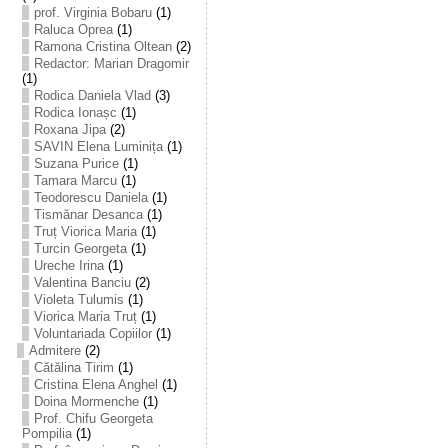
prof. Virginia Bobaru
(1)
Raluca Oprea
(1)
Ramona Cristina Oltean
(2)
Redactor: Marian Dragomir
(1)
Rodica Daniela Vlad
(3)
Rodica Ionașc
(1)
Roxana Jipa
(2)
SAVIN Elena Luminița
(1)
Suzana Purice
(1)
Tamara Marcu
(1)
Teodorescu Daniela
(1)
Tismănar Desanca
(1)
Truț Viorica Maria
(1)
Turcin Georgeta
(1)
Ureche Irina
(1)
Valentina Banciu
(2)
Violeta Tulumis
(1)
Viorica Maria Truț
(1)
Voluntariada Copiilor
(1)
Admitere
(2)
Cătălina Tirim
(1)
Cristina Elena Anghel
(1)
Doina Mormenche
(1)
Prof. Chifu Georgeta
Pompilia
(1)