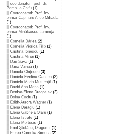
coordonatori: prof. dr.
Pompilia Chifu
(1)
Coordonatori: Prof. înv.
primar Capmare Alice Mihaela
(1)
Coordonatori: Prof. înv.
primar Mihălcescu Luminița
(1)
Cornelia Bârlea
(2)
Cornelia Viorica Filip
(1)
Cristina Ionescu
(1)
Cristina Mihai
(1)
Dan Sava
(1)
Dana Voinea
(1)
Daniela Chițescu
(3)
Daniela Evelina Oancea
(2)
Daniela-Maria Musteață
(1)
David Ana Maria
(1)
Denisa-Elena Dragoslav
(2)
Doina Cociu
(1)
Edith-Aurora Wagner
(1)
Elena Daragiu
(1)
Elena Gabriela Olaru
(1)
Elena Istrate
(1)
Elena Morteciu
(1)
Emil Ștefănuț Dragomir
(1)
Florea Camelia Simona
(2)