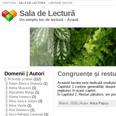
EDITURA
SALA DE LECTURA
LIBRARIE ONLINE
Sala de Lectură
Un simplu loc de lectură – Acasă
Domenii | Autori
Congruențe și restu
Activităţi şcolare
(112)
Această lucrare este dedicată studiului
Adam Bianca Ștefania
(1)
Capitolul 1 conține generalități despr
Adina Mușunoi
(1)
regăsesc în acest capitol.
Alexandra Murgu
(1)
În capitolul 2, Resturi pătratice, am prez
Aliana Ionescu
(1)
Alina Ionica Joițoiu
(3)
March, 2026 | Autor:
Anca Pașcu
Alina Vasile
(1)
Ana Voinescu
(1)
Anca Adriana Caraman
(1)