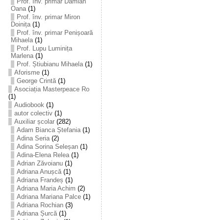
Prof. înv. primar Damian
Oana
(1)
Prof. înv. primar Miron
Doinița
(1)
Prof. înv. primar Penișoară
Mihaela
(1)
Prof. Lupu Luminița
Marlena
(1)
Prof. Știubianu Mihaela
(1)
Aforisme
(1)
George Crintă
(1)
Asociația Masterpeace Ro
(1)
Audiobook
(1)
autor colectiv
(1)
Auxiliar școlar
(282)
Adam Bianca Ștefania
(1)
Adina Seria
(2)
Adina Sorina Seleșan
(1)
Adina-Elena Relea
(1)
Adrian Zăvoianu
(1)
Adriana Anușcă
(1)
Adriana Frandeș
(1)
Adriana Maria Achim
(2)
Adriana Mariana Palce
(1)
Adriana Rochian
(3)
Adriana Șurcă
(1)