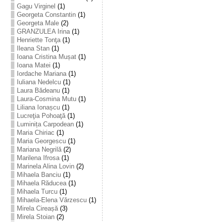
Gagu Virginel
(1)
Georgeta Constantin
(1)
Georgeta Male
(2)
GRANZULEA Irina
(1)
Henriette Tonţa
(1)
Ileana Stan
(1)
Ioana Cristina Mușat
(1)
Ioana Matei
(1)
Iordache Mariana
(1)
Iuliana Nedelcu
(1)
Laura Bădeanu
(1)
Laura-Cosmina Mutu
(1)
Liliana Ionașcu
(1)
Lucreţia Pohoaţă
(1)
Luminița Carpodean
(1)
Maria Chiriac
(1)
Maria Georgescu
(1)
Mariana Negrilă
(2)
Marilena Ifrosa
(1)
Marinela Alina Lovin
(2)
Mihaela Banciu
(1)
Mihaela Răducea
(1)
Mihaela Turcu
(1)
Mihaela-Elena Vărzescu
(1)
Mirela Cireașă
(3)
Mirela Stoian
(2)