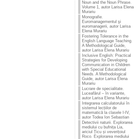
Noun and the Noun Phrase.
Volume 1, autor Larisa Elena
Murariu
Monografie.
Euromanagementul şi
euromanagerii, autor Larisa
Elena Murariu
Fostering Tolerance in the
English Language Teaching.
A Methodological Guide,
autor Larisa Elena Murariu
Inclusive English: Practical
Strategies for Developing
Communication in Children
with Special Educational
Needs. A Methodological
Guide, autor Larisa Elena
Murariu
Lucrare de specialitate.
Luceafărul – în variante,
autor Larisa Elena Murariu
Integrarea calculatorului în
sistemul lecțiilor de
matematică la clasele I-IV,
autor Todea Ion Sebastian
Detectivii naturii. Explorarea
mediului cu bufnița Lia,
ariciul Țicu și veverițoiul
Roco. Explorarea mediului