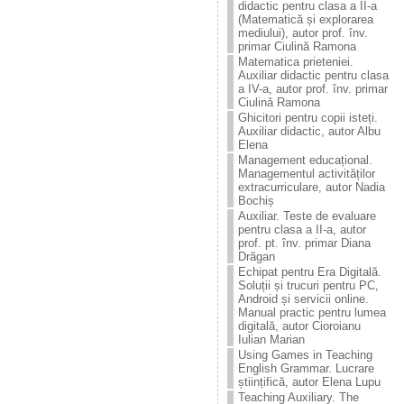
didactic pentru clasa a II-a
(Matematică și explorarea
mediului), autor prof. înv.
primar Ciulină Ramona
Matematica prieteniei.
Auxiliar didactic pentru clasa
a IV-a, autor prof. înv. primar
Ciulină Ramona
Ghicitori pentru copii isteți.
Auxiliar didactic, autor Albu
Elena
Management educațional.
Managementul activităților
extracurriculare, autor Nadia
Bochiș
Auxiliar. Teste de evaluare
pentru clasa a II-a, autor
prof. pt. înv. primar Diana
Drăgan
Echipat pentru Era Digitală.
Soluții și trucuri pentru PC,
Android și servicii online.
Manual practic pentru lumea
digitală, autor Cioroianu
Iulian Marian
Using Games in Teaching
English Grammar. Lucrare
științifică, autor Elena Lupu
Teaching Auxiliary. The