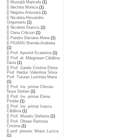
Mustață Maricela
(1)
Nechita Monica
(1)
Negraru Anișoara
(1)
Nicoleta Alexandra
Ungureanu
(1)
Nicoleta Stanciu
(1)
Oana Crăciun
(1)
Panțiru Daciana Maria
(1)
PIUARU Brenda-Andreea
(1)
Prof. Apostol Ecaterina
(1)
Prof. dr. Mărginean Cătălina
Daria
(1)
Prof. Gaidei Cristina Elena.
Prof. Haiduc Valentina Silvia
Prof. Tutuian Luminița Maria
(1)
Prof. înv. primar Chivoiu
Nușa Stelian
(1)
Prof. înv. primar Elena
Pintilie
(1)
Prof. înv. primar Ivașcu
Cătălina
(1)
Prof. Murariu Ștefania
(1)
Prof. Oltean Ramona
Cristina
(1)
prof. preuniv. Moțoc Lucica
(1)