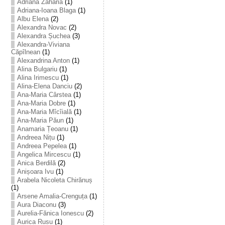
Adriana Zaharia
(1)
Adriana-Ioana Blaga
(1)
Albu Elena
(2)
Alexandra Novac
(2)
Alexandra Șuchea
(3)
Alexandra-Viviana
Căpîlnean
(1)
Alexandrina Anton
(1)
Alina Bulgariu
(1)
Alina Irimescu
(1)
Alina-Elena Danciu
(2)
Ana-Maria Cârstea
(1)
Ana-Maria Dobre
(1)
Ana-Maria Mîcîială
(1)
Ana-Maria Păun
(1)
Anamaria Țeoanu
(1)
Andreea Nițu
(1)
Andreea Pepelea
(1)
Angelica Mircescu
(1)
Anica Berdilă
(2)
Anișoara Ivu
(1)
Arabela Nicoleta Chirănuș
(1)
Arsene Amalia-Crenguța
(1)
Aura Diaconu
(3)
Aurelia-Fănica Ionescu
(2)
Aurica Rusu
(1)