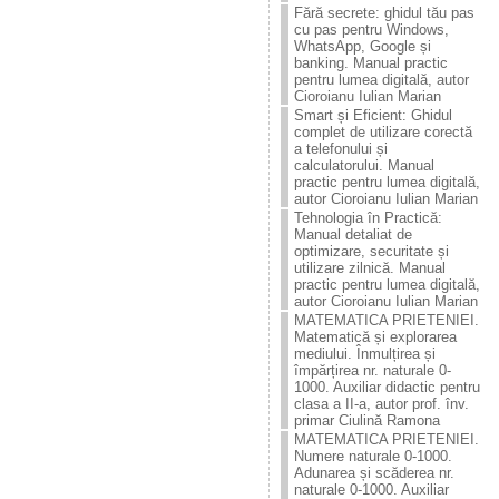
Fără secrete: ghidul tău pas
cu pas pentru Windows,
WhatsApp, Google și
banking. Manual practic
pentru lumea digitală, autor
Cioroianu Iulian Marian
Smart și Eficient: Ghidul
complet de utilizare corectă
a telefonului și
calculatorului. Manual
practic pentru lumea digitală,
autor Cioroianu Iulian Marian
Tehnologia în Practică:
Manual detaliat de
optimizare, securitate și
utilizare zilnică. Manual
practic pentru lumea digitală,
autor Cioroianu Iulian Marian
MATEMATICA PRIETENIEI.
Matematică și explorarea
mediului. Înmulțirea și
împărțirea nr. naturale 0-
1000. Auxiliar didactic pentru
clasa a II-a, autor prof. înv.
primar Ciulină Ramona
MATEMATICA PRIETENIEI.
Numere naturale 0-1000.
Adunarea și scăderea nr.
naturale 0-1000. Auxiliar