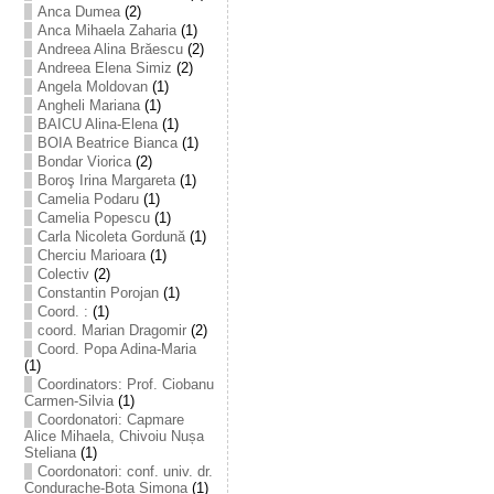
Anca Dumea
(2)
Anca Mihaela Zaharia
(1)
Andreea Alina Brăescu
(2)
Andreea Elena Simiz
(2)
Angela Moldovan
(1)
Angheli Mariana
(1)
BAICU Alina-Elena
(1)
BOIA Beatrice Bianca
(1)
Bondar Viorica
(2)
Boroş Irina Margareta
(1)
Camelia Podaru
(1)
Camelia Popescu
(1)
Carla Nicoleta Gordună
(1)
Cherciu Marioara
(1)
Colectiv
(2)
Constantin Porojan
(1)
Coord. :
(1)
coord. Marian Dragomir
(2)
Coord. Popa Adina-Maria
(1)
Coordinators: Prof. Ciobanu
Carmen-Silvia
(1)
Coordonatori: Capmare
Alice Mihaela, Chivoiu Nușa
Steliana
(1)
Coordonatori: conf. univ. dr.
Condurache-Bota Simona
(1)