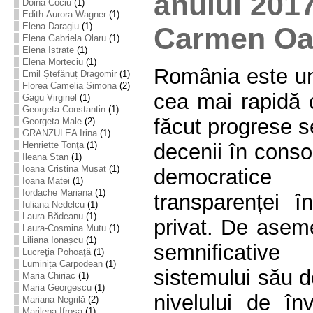
anului 2017
Doina Cociu
(1)
Edith-Aurora Wagner
(1)
Elena Daragiu
(1)
Carmen Oa
Elena Gabriela Olaru
(1)
Elena Istrate
(1)
Elena Morteciu
(1)
România este un
Emil Ștefănuț Dragomir
(1)
Florea Camelia Simona
(2)
cea mai rapidă 
Gagu Virginel
(1)
Georgeta Constantin
(1)
făcut progrese s
Georgeta Male
(2)
GRANZULEA Irina
(1)
Henriette Tonţa
(1)
decenii în conso
Ileana Stan
(1)
Ioana Cristina Mușat
(1)
democratice
Ioana Matei
(1)
Iordache Mariana
(1)
transparenței î
Iuliana Nedelcu
(1)
Laura Bădeanu
(1)
privat. De asem
Laura-Cosmina Mutu
(1)
Liliana Ionașcu
(1)
semnificativ
Lucreţia Pohoaţă
(1)
Luminița Carpodean
(1)
sistemului său d
Maria Chiriac
(1)
Maria Georgescu
(1)
nivelului de înv
Mariana Negrilă
(2)
Marilena Ifrosa
(1)