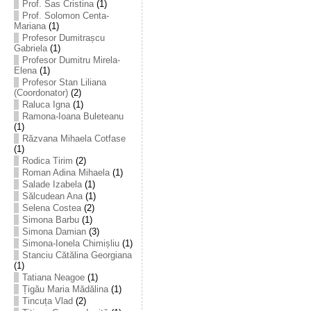
Prof. Sas Cristina
(1)
Prof. Solomon Centa-
Mariana
(1)
Profesor Dumitrașcu
Gabriela
(1)
Profesor Dumitru Mirela-
Elena
(1)
Profesor Stan Liliana
(Coordonator)
(2)
Raluca Igna
(1)
Ramona-Ioana Buleteanu
(1)
Răzvana Mihaela Cotfase
(1)
Rodica Tirim
(2)
Roman Adina Mihaela
(1)
Salade Izabela
(1)
Sălcudean Ana
(1)
Selena Costea
(2)
Simona Barbu
(1)
Simona Damian
(3)
Simona-Ionela Chimișliu
(1)
Stanciu Cătălina Georgiana
(1)
Tatiana Neagoe
(1)
Țigău Maria Mădălina
(1)
Tincuța Vlad
(2)