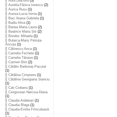
Aura Diaconu
(3)
Aurelia-Fănica Ionescu
(2)
Aurica Rusu
(1)
Aurora-Lucia Irimia
(1)
Baci Ileana Gabriela
(1)
Badiu Alisa
(1)
Banea Maria Laura
(2)
Beatrice Maria Știr
(2)
Bondoc Mihaela
(1)
Bularca-Mariș Petruța-
Ancuța
(1)
Călinescu Anca
(1)
Camelia Fechete
(1)
Camelia Tănase
(1)
Carmen Biro
(2)
Cătălin Barburaș-Pacurar
(1)
Cătălina Cimpoeru
(1)
Cătălina Georgiana Stanciu
(1)
Cati Ciobanu
(1)
Ciorgovean Narcisa-Diana
(1)
Claudia Ardelean
(1)
Claudia Blaga
(1)
Claudia-Emilia Frînculeasă
(1)