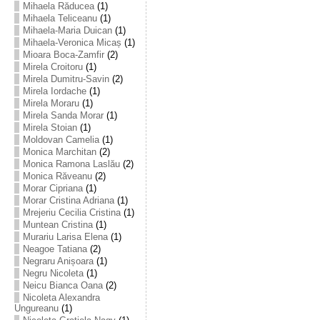
Mihaela Răducea
(1)
Mihaela Teliceanu
(1)
Mihaela-Maria Duican
(1)
Mihaela-Veronica Micaș
(1)
Mioara Boca-Zamfir
(2)
Mirela Croitoru
(1)
Mirela Dumitru-Savin
(2)
Mirela Iordache
(1)
Mirela Moraru
(1)
Mirela Sanda Morar
(1)
Mirela Stoian
(1)
Moldovan Camelia
(1)
Monica Marchitan
(2)
Monica Ramona Laslău
(2)
Monica Răveanu
(2)
Morar Cipriana
(1)
Morar Cristina Adriana
(1)
Mrejeriu Cecilia Cristina
(1)
Muntean Cristina
(1)
Murariu Larisa Elena
(1)
Neagoe Tatiana
(2)
Negraru Anișoara
(1)
Negru Nicoleta
(1)
Neicu Bianca Oana
(2)
Nicoleta Alexandra
Ungureanu
(1)