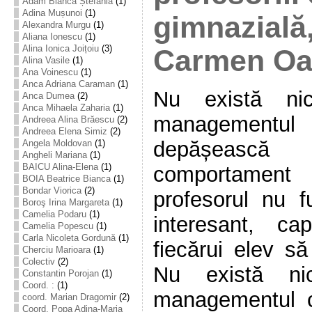
Adam Bianca Ștefania
(1)
Adina Mușunoi
(1)
gimnazială,
Alexandra Murgu
(1)
Aliana Ionescu
(1)
Alina Ionica Joițoiu
(3)
Carmen Oa
Alina Vasile
(1)
Ana Voinescu
(1)
Anca Adriana Caraman
(1)
Nu există nic
Anca Dumea
(2)
Anca Mihaela Zaharia
(1)
managementu
Andreea Alina Brăescu
(2)
Andreea Elena Simiz
(2)
depășească
Angela Moldovan
(1)
Angheli Mariana
(1)
BAICU Alina-Elena
(1)
comportament 
BOIA Beatrice Bianca
(1)
Bondar Viorica
(2)
profesorul nu 
Boroş Irina Margareta
(1)
Camelia Podaru
(1)
interesant, ca
Camelia Popescu
(1)
Carla Nicoleta Gordună
(1)
fiecărui elev să
Cherciu Marioara
(1)
Colectiv
(2)
Nu există nic
Constantin Porojan
(1)
Coord. :
(1)
managementul c
coord. Marian Dragomir
(2)
Coord. Popa Adina-Maria