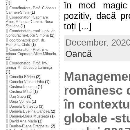
în mod magic
(1)
Coordinators: Prof. Ciobanu
Carmen-Silvia
(1)
pozitiv, dacă p
Coordonatori: Capmare
Alice Mihaela, Chivoiu Nușa
toți [...]
Steliana
(1)
Coordonatori: conf. univ. dr.
Condurache-Bota Simona
(1)
December, 2020 
coordonatori: prof. dr.
Pompilia Chifu
(1)
Coordonatori: Prof. înv.
Oancă
primar Capmare Alice Mihaela
(1)
Coordonatori: Prof. înv.
primar Mihălcescu Luminița
Management
(1)
Cornelia Bârlea
(2)
Cornelia Viorica Filip
(1)
românesc 
Cristina Ionescu
(1)
Cristina Mihai
(1)
Dan Sava
(1)
în contextu
Dana Voinea
(1)
Daniela Chițescu
(3)
Daniela Evelina Oancea
(2)
globale -st
Daniela-Maria Musteață
(1)
David Ana Maria
(1)
Denisa-Elena Dragoslav
(2)