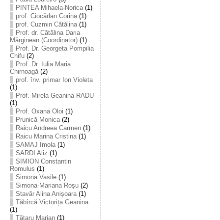
PINTEA Mihaela-Norica
(1)
prof. Ciocârlan Corina
(1)
prof. Cuzmin Cătălina
(1)
Prof. dr. Cătălina Daria
Mărginean (Coordinator)
(1)
Prof. Dr. Georgeta Pompilia
Chifu
(2)
Prof. Dr. Iulia Maria
Chirnoagă
(2)
prof. înv. primar Ion Violeta
(1)
Prof. Mirela Geanina RADU
(1)
Prof. Oxana Oloi
(1)
Prunică Monica
(2)
Raicu Andreea Carmen
(1)
Raicu Marina Cristina
(1)
SAMAJ Imola
(1)
SARDI Aliz
(1)
SIMION Constantin
Romulus
(1)
Simona Vasile
(1)
Simona-Mariana Roşu
(2)
Stavăr Alina Anișoara
(1)
Tăbîrcă Victorița Geanina
(1)
Tătaru Marian
(1)