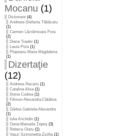
Mocanu
(1)
Dicționare
(4)
Andreea-Ștefania Tăbăcaru
(1)
Carmen Lăcrămioara Pora
(2)
Diana Toader
(1)
Laura Pora
(1)
Plopeanu Maria Magdalena
(1)
Dizertaţie
(12)
Andreea Racariu
(1)
Catalina Alisa
(1)
Doina Codrea
(1)
Filimon Alexandra-Cătălina
(2)
Gârlea Gabriela-Alexandra
(1)
Iulia Anchidin
(1)
Oana-Manuela Ţepeş
(3)
Rebeca Olaru
(1)
Vaszi Szimonetta-Zsófia
(1)