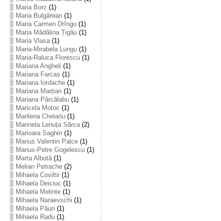
Maria Borz
(1)
Maria Bulgărean
(1)
Maria Carmen Drîngu
(1)
Maria Mădălina Țigău
(1)
Maria Vlasa
(1)
Maria-Mirabela Lungu
(1)
Maria-Raluca Florescu
(1)
Mariana Angheli
(1)
Mariana Farcaș
(1)
Mariana Iordache
(1)
Mariana Marțian
(1)
Mariana Pârcălabu
(1)
Maricela Motoc
(1)
Marilena Chelariu
(1)
Marinela Lenuța Sârca
(2)
Marioara Saghin
(1)
Marius Valentin Palce
(1)
Marius-Petre Gogelescu
(1)
Marta Albotă
(1)
Melian Petrache
(2)
Mihaela Coviltir
(1)
Mihaela Deiciuc
(1)
Mihaela Melinte
(1)
Mihaela Naraevschi
(1)
Mihaela Păun
(1)
Mihaela Radu
(1)