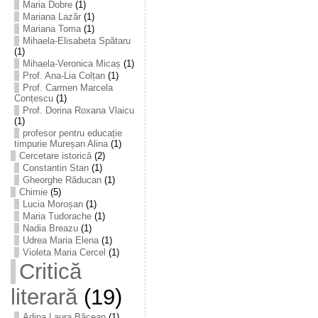
Maria Dobre
(1)
Mariana Lazăr
(1)
Mariana Toma
(1)
Mihaela-Elisabeta Spătaru
(1)
Mihaela-Veronica Micaș
(1)
Prof. Ana-Lia Colțan
(1)
Prof. Carmen Marcela
Conțescu
(1)
Prof. Dorina Roxana Vlaicu
(1)
profesor pentru educație
timpurie Mureșan Alina
(1)
Cercetare istorică
(2)
Constantin Stan
(1)
Gheorghe Răducan
(1)
Chimie
(5)
Lucia Moroșan
(1)
Maria Tudorache
(1)
Nadia Breazu
(1)
Udrea Maria Elena
(1)
Violeta Maria Cercel
(1)
Critică
literară
(19)
Adina Laura Băcean
(1)