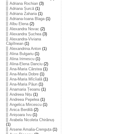
Adriana Rochian
(3)
Adriana Șurcă
(1)
Adriana Zaharia
(1)
Adriana-Ioana Blaga
(1)
Albu Elena
(2)
Alexandra Novac
(2)
Alexandra Șuchea
(3)
Alexandra-Viviana
Căpîlnean
(1)
Alexandrina Anton
(1)
Alina Bulgariu
(1)
Alina Irimescu
(1)
Alina-Elena Danciu
(2)
Ana-Maria Cârstea
(1)
Ana-Maria Dobre
(1)
Ana-Maria Mîcîială
(1)
Ana-Maria Păun
(1)
Anamaria Țeoanu
(1)
Andreea Nițu
(1)
Andreea Pepelea
(1)
Angelica Mircescu
(1)
Anica Berdilă
(2)
Anișoara Ivu
(1)
Arabela Nicoleta Chirănuș
(1)
Arsene Amalia-Crenguța
(1)