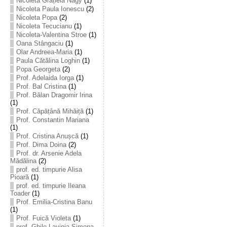
Nicoleta Grațiela Nagy
(1)
Nicoleta Paula Ionescu
(2)
Nicoleta Popa
(2)
Nicoleta Tecucianu
(1)
Nicoleta-Valentina Stroe
(1)
Oana Stângaciu
(1)
Olar Andreea-Maria
(1)
Paula Cătălina Loghin
(1)
Popa Georgeta
(2)
Prof. Adelaida Iorga
(1)
Prof. Bal Cristina
(1)
Prof. Bălan Dragomir Irina
(1)
Prof. Căpățână Mihăiță
(1)
Prof. Constantin Mariana
(1)
Prof. Cristina Anușcă
(1)
Prof. Dima Doina
(2)
Prof. dr. Arsenie Adela
Mădălina
(2)
prof. ed. timpurie Alisa
Pioară
(1)
prof. ed. timpurie Ileana
Toader
(1)
Prof. Emilia-Cristina Banu
(1)
Prof. Fuică Violeta
(1)
prof. Ghile Lavinia-Simona