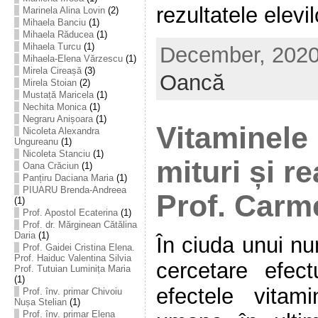
rezultatele elevilo
Marinela Alina Lovin
(2)
Mihaela Banciu
(1)
Mihaela Răducea
(1)
Mihaela Turcu
(1)
December, 2020 
Mihaela-Elena Vărzescu
(1)
Mirela Cireașă
(3)
Oancă
Mirela Stoian
(2)
Mustață Maricela
(1)
Nechita Monica
(1)
Negraru Anișoara
(1)
Vitaminele 
Nicoleta Alexandra
Ungureanu
(1)
Nicoleta Stanciu
(1)
mituri și re
Oana Crăciun
(1)
Panțiru Daciana Maria
(1)
PIUARU Brenda-Andreea
Prof. Car
(1)
Prof. Apostol Ecaterina
(1)
Prof. dr. Mărginean Cătălina
Daria
(1)
În ciuda unui nu
Prof. Gaidei Cristina Elena.
Prof. Haiduc Valentina Silvia
cercetare efec
Prof. Tutuian Luminița Maria
(1)
efectele vitami
Prof. înv. primar Chivoiu
Nușa Stelian
(1)
Prof. înv. primar Elena