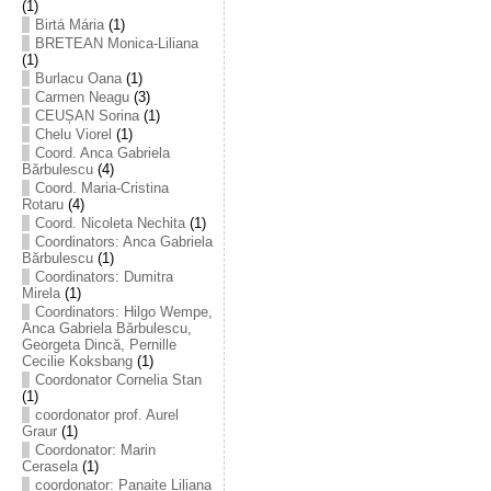
(1)
Birtá Mária
(1)
BRETEAN Monica-Liliana
(1)
Burlacu Oana
(1)
Carmen Neagu
(3)
CEUȘAN Sorina
(1)
Chelu Viorel
(1)
Coord. Anca Gabriela
Bărbulescu
(4)
Coord. Maria-Cristina
Rotaru
(4)
Coord. Nicoleta Nechita
(1)
Coordinators: Anca Gabriela
Bărbulescu
(1)
Coordinators: Dumitra
Mirela
(1)
Coordinators: Hilgo Wempe,
Anca Gabriela Bărbulescu,
Georgeta Dincă, Pernille
Cecilie Koksbang
(1)
Coordonator Cornelia Stan
(1)
coordonator prof. Aurel
Graur
(1)
Coordonator: Marin
Cerasela
(1)
coordonator: Panaite Liliana