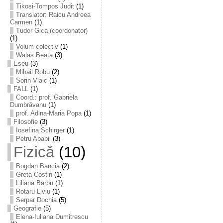
Tikosi-Tompos Judit
(1)
Translator: Raicu Andreea
Carmen
(1)
Tudor Gica (coordonator)
(1)
Volum colectiv
(1)
Walas Beata
(3)
Eseu
(3)
Mihail Robu
(2)
Sorin Vlaic
(1)
FALL
(1)
Coord.: prof. Gabriela
Dumbrăvanu
(1)
prof. Adina-Maria Popa
(1)
Filosofie
(3)
Iosefina Schirger
(1)
Petru Ababii
(3)
Fizică
(10)
Bogdan Bancia
(2)
Greta Costin
(1)
Liliana Barbu
(1)
Rotaru Liviu
(1)
Serpar Dochia
(5)
Geografie
(5)
Elena-Iuliana Dumitrescu