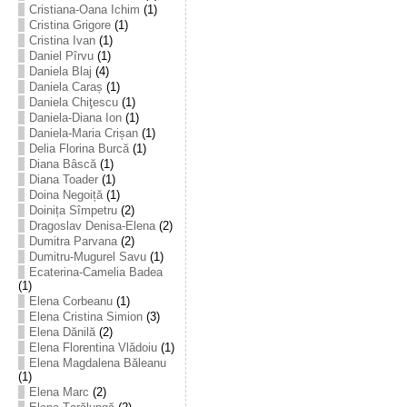
Cristiana-Oana Ichim
(1)
Cristina Grigore
(1)
Cristina Ivan
(1)
Daniel Pîrvu
(1)
Daniela Blaj
(4)
Daniela Caraș
(1)
Daniela Chiţescu
(1)
Daniela-Diana Ion
(1)
Daniela-Maria Crișan
(1)
Delia Florina Burcă
(1)
Diana Bâscă
(1)
Diana Toader
(1)
Doina Negoiță
(1)
Doinița Sîmpetru
(2)
Dragoslav Denisa-Elena
(2)
Dumitra Parvana
(2)
Dumitru-Mugurel Savu
(1)
Ecaterina-Camelia Badea
(1)
Elena Corbeanu
(1)
Elena Cristina Simion
(3)
Elena Dănilă
(2)
Elena Florentina Vlădoiu
(1)
Elena Magdalena Băleanu
(1)
Elena Marc
(2)