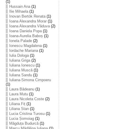
(1)
Hussain Ana
(1)
Ilie Mihaela
(1)
Inovan Bertók Renata
(1)
Ioana Alexandra Morar
(1)
Ioana Alexandra Văduva
(2)
Ioana Daniela Popa
(1)
Ioana-Aurelia Baboș
(1)
Ionela Palade
(2)
Ionescu Magdalena
(1)
Iordache Mariana
(1)
Iulia Dologa
(1)
Iuliana Griga
(2)
Iuliana Ionescu
(1)
Iuliana Muscă
(1)
Iuliana Sandu
(1)
Iuliana-Simona Cimpoeru
(1)
Laura Bădeanu
(1)
Laura Mutu
(1)
Laura Nicoleta Coste
(2)
Liliana Fiț
(1)
Liliana Stan
(1)
Lucia Cristina Turosu
(1)
Lucia Șomoiag
(1)
Măgduța Budurcă
(1)
Marcu Mădălina Iuliana
(1)