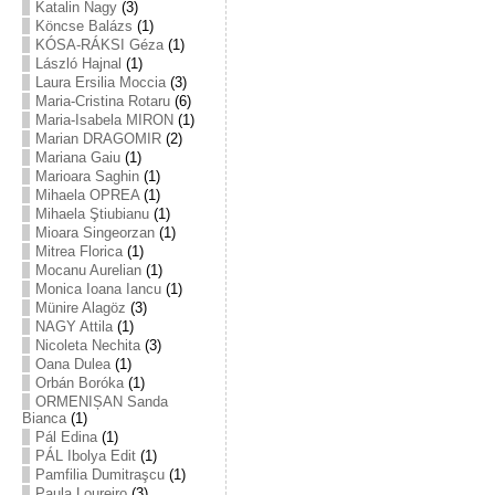
Katalin Nagy
(3)
Köncse Balázs
(1)
KÓSA-RÁKSI Géza
(1)
László Hajnal
(1)
Laura Ersilia Moccia
(3)
Maria-Cristina Rotaru
(6)
Maria-Isabela MIRON
(1)
Marian DRAGOMIR
(2)
Mariana Gaiu
(1)
Marioara Saghin
(1)
Mihaela OPREA
(1)
Mihaela Ştiubianu
(1)
Mioara Singeorzan
(1)
Mitrea Florica
(1)
Mocanu Aurelian
(1)
Monica Ioana Iancu
(1)
Münire Alagöz
(3)
NAGY Attila
(1)
Nicoleta Nechita
(3)
Oana Dulea
(1)
Orbán Boróka
(1)
ORMENIȘAN Sanda
Bianca
(1)
Pál Edina
(1)
PÁL Ibolya Edit
(1)
Pamfilia Dumitraşcu
(1)
Paula Loureiro
(3)