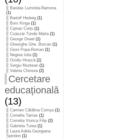
Bandas Luminița-Ramona
(1)
Bartolf Hedwig
(1)
Bors Kinga
(1)
Ciprian Crețu
(1)
Császár Tünde Márta
(1)
George Orwel
(1)
Gheorghe Ghe. Borcan
(1)
Gioni Popa-Roman
(1)
Negrea Iulia
(1)
Ovidiu Hrușcă
(1)
Sergiu Muntean
(1)
Valeria Chiosea
(2)
Cercetare
educațională
(13)
Carmen Cătălina Comşa
(1)
Cornelia Tamas
(1)
Cornelia Viorica Filip
(2)
Gabriela Turea
(1)
Laura Adela Georgiana
Spiridon
(1)