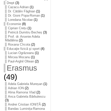
Drept
(3)
Cazacu Adrian
(1)
Dr. Cătălin Făghian
(1)
Dr. Gioni Popa-Roman
(1)
Loredana Nicolae
(1)
Economie
(8)
Ciprian Crețu
(1)
Petrică Dumitru Becheș
(3)
Prof. dr. Arsenie Adela
Mădălina
(2)
Roxana Cîrcota
(2)
Educaţie fizică şi sport
(4)
Lucian Ogrăzeanu
(1)
Mircea Mocanu
(1)
Paul-Arghil Oltean
(2)
Erasmus
(49)
Adela Gabriela Mureșan
(1)
Adrian ION
(2)
Alina Ramona Vlad
(2)
Anca Gabriela Bărbulescu
(3)
Andrei Cristian IONIȚĂ
(2)
Bandas Luminița-Ramona