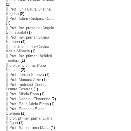
(1)
Prof. Gr. I Laura Cristina
Bogdan
(2)
Prof. Ichim Cristiana Oana
(1)
Prof. înv. preșcolar Angela-
Emilia Antal
(1)
Prof. înv. primar Ciulină
Ramona
(4)
prof. înv. primar Costea
Adela-Mihaela
(1)
Prof. înv. primar Lăzărică
Teodora
(1)
prof. înv. primar Popa
Nicoleta
(2)
Prof. Jenica Siteavu
(1)
Prof. Mariana Arhir
(1)
Prof. metodist Cristina-
Lenuța Coșarcă
(1)
Prof. Mirela Popa
(1)
Prof. Nedelcu Florentina
(2)
Prof. Păun Adela Elena
(1)
Prof. Popescu Elena
Ștefania
(1)
prof. pt. înv. primar Diana
Drăgan
(1)
Prof. Sârbu Tania Maria
(1)