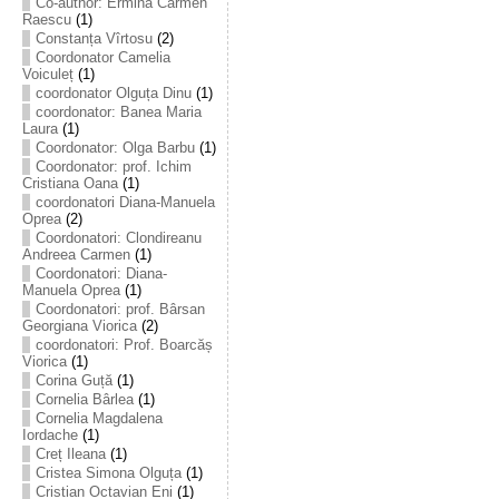
Co-author: Ermina Carmen
Raescu
(1)
Constanța Vîrtosu
(2)
Coordonator Camelia
Voiculeț
(1)
coordonator Olguța Dinu
(1)
coordonator: Banea Maria
Laura
(1)
Coordonator: Olga Barbu
(1)
Coordonator: prof. Ichim
Cristiana Oana
(1)
coordonatori Diana-Manuela
Oprea
(2)
Coordonatori: Clondireanu
Andreea Carmen
(1)
Coordonatori: Diana-
Manuela Oprea
(1)
Coordonatori: prof. Bârsan
Georgiana Viorica
(2)
coordonatori: Prof. Boarcăș
Viorica
(1)
Corina Guță
(1)
Cornelia Bârlea
(1)
Cornelia Magdalena
Iordache
(1)
Creț Ileana
(1)
Cristea Simona Olguța
(1)
Cristian Octavian Eni
(1)