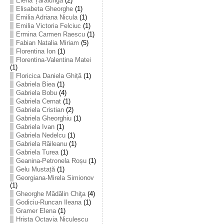
Elena Țarălungă
(2)
Elisabeta Gheorghe
(1)
Emilia Adriana Nicula
(1)
Emilia Victoria Felciuc
(1)
Ermina Carmen Raescu
(1)
Fabian Natalia Miriam
(5)
Florentina Ion
(1)
Florentina-Valentina Matei
(1)
Floricica Daniela Ghiță
(1)
Gabriela Biea
(1)
Gabriela Bobu
(4)
Gabriela Cernat
(1)
Gabriela Cristian
(2)
Gabriela Gheorghiu
(1)
Gabriela Ivan
(1)
Gabriela Nedelcu
(1)
Gabriela Răileanu
(1)
Gabriela Turea
(1)
Geanina-Petronela Roșu
(1)
Gelu Mustață
(1)
Georgiana-Mirela Simionov
(1)
Gheorghe Mădălin Chiţa
(4)
Godiciu-Runcan Ileana
(1)
Gramer Elena
(1)
Hrista Octavia Niculescu