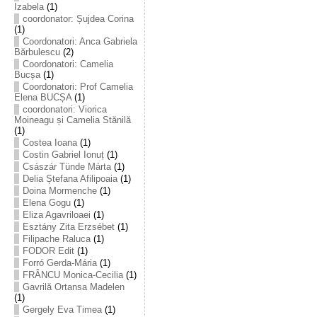
Izabela
(1)
coordonator: Șujdea Corina
(1)
Coordonatori: Anca Gabriela
Bărbulescu
(2)
Coordonatori: Camelia
Bucșa
(1)
Coordonatori: Prof Camelia
Elena BUCȘA
(1)
coordonatori: Viorica
Moineagu și Camelia Stănilă
(1)
Costea Ioana
(1)
Costin Gabriel Ionuț
(1)
Császár Tünde Márta
(1)
Delia Ștefana Afilipoaia
(1)
Doina Mormenche
(1)
Elena Gogu
(1)
Eliza Agavriloaei
(1)
Esztány Zita Erzsébet
(1)
Filipache Raluca
(1)
FODOR Edit
(1)
Forró Gerda-Mária
(1)
FRÂNCU Monica-Cecilia
(1)
Gavrilă Ortansa Madelen
(1)
Gergely Eva Timea
(1)