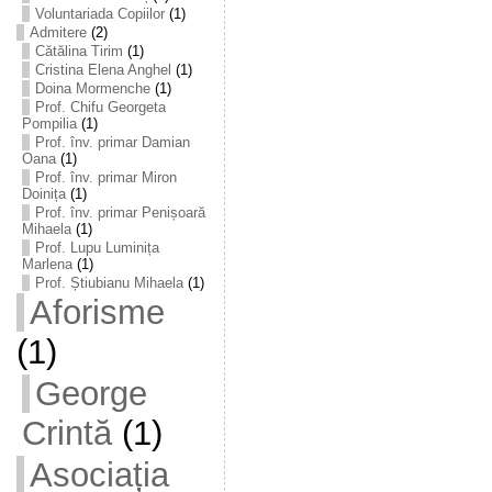
Voluntariada Copiilor
(1)
Admitere
(2)
Cătălina Tirim
(1)
Cristina Elena Anghel
(1)
Doina Mormenche
(1)
Prof. Chifu Georgeta
Pompilia
(1)
Prof. înv. primar Damian
Oana
(1)
Prof. înv. primar Miron
Doinița
(1)
Prof. înv. primar Penișoară
Mihaela
(1)
Prof. Lupu Luminița
Marlena
(1)
Prof. Știubianu Mihaela
(1)
Aforisme
(1)
George
Crintă
(1)
Asociația