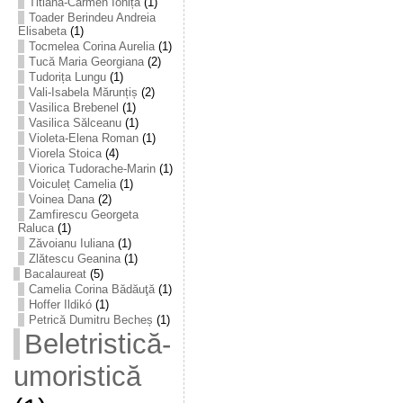
Titiana-Carmen Ioniță
(1)
Toader Berindeu Andreia
Elisabeta
(1)
Tocmelea Corina Aurelia
(1)
Tucă Maria Georgiana
(2)
Tudorița Lungu
(1)
Vali-Isabela Mărunțiș
(2)
Vasilica Brebenel
(1)
Vasilica Sălceanu
(1)
Violeta-Elena Roman
(1)
Viorela Stoica
(4)
Viorica Tudorache-Marin
(1)
Voiculeț Camelia
(1)
Voinea Dana
(2)
Zamfirescu Georgeta
Raluca
(1)
Zăvoianu Iuliana
(1)
Zlătescu Geanina
(1)
Bacalaureat
(5)
Camelia Corina Bădăuţă
(1)
Hoffer Ildikó
(1)
Petrică Dumitru Becheș
(1)
Beletristică-
umoristică