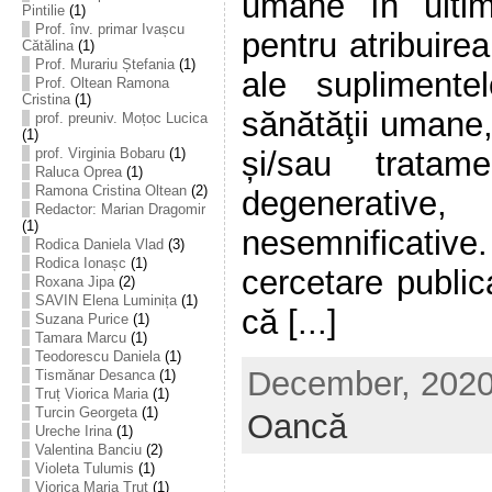
umane în ultim
Pintilie
(1)
Prof. înv. primar Ivașcu
pentru atribuirea
Cătălina
(1)
Prof. Murariu Ștefania
(1)
ale suplimente
Prof. Oltean Ramona
Cristina
(1)
sănătăţii umane,
prof. preuniv. Moțoc Lucica
(1)
și/sau tratame
prof. Virginia Bobaru
(1)
Raluca Oprea
(1)
Ramona Cristina Oltean
(2)
degenerat
Redactor: Marian Dragomir
(1)
nesemnificative.
Rodica Daniela Vlad
(3)
Rodica Ionașc
(1)
cercetare publica
Roxana Jipa
(2)
SAVIN Elena Luminița
(1)
că [...]
Suzana Purice
(1)
Tamara Marcu
(1)
Teodorescu Daniela
(1)
December, 2020 
Tismănar Desanca
(1)
Truț Viorica Maria
(1)
Turcin Georgeta
(1)
Oancă
Ureche Irina
(1)
Valentina Banciu
(2)
Violeta Tulumis
(1)
Viorica Maria Truț
(1)