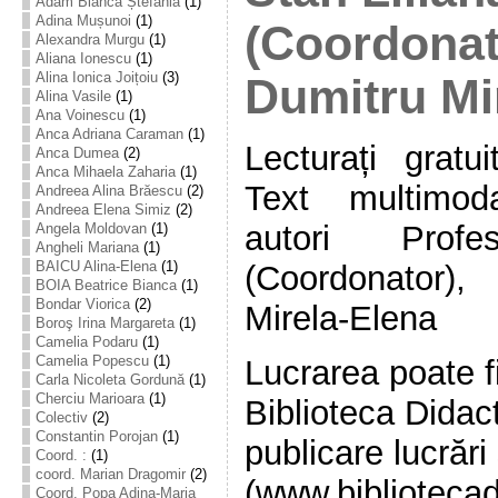
Adam Bianca Ștefania
(1)
Adina Mușunoi
(1)
(Coordonat
Alexandra Murgu
(1)
Aliana Ionescu
(1)
Alina Ionica Joițoiu
(3)
Dumitru Mi
Alina Vasile
(1)
Ana Voinescu
(1)
Anca Adriana Caraman
(1)
Lecturați gratu
Anca Dumea
(2)
Anca Mihaela Zaharia
(1)
Text multimoda
Andreea Alina Brăescu
(2)
Andreea Elena Simiz
(2)
autori Prof
Angela Moldovan
(1)
Angheli Mariana
(1)
BAICU Alina-Elena
(1)
(Coordonator)
BOIA Beatrice Bianca
(1)
Bondar Viorica
(2)
Mirela-Elena
Boroş Irina Margareta
(1)
Camelia Podaru
(1)
Camelia Popescu
(1)
Lucrarea poate fi
Carla Nicoleta Gordună
(1)
Cherciu Marioara
(1)
Biblioteca Didac
Colectiv
(2)
Constantin Porojan
(1)
publicare lucrări
Coord. :
(1)
coord. Marian Dragomir
(2)
(www.bibliotecad
Coord. Popa Adina-Maria