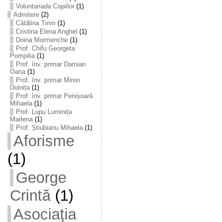
Voluntariada Copiilor
(1)
Admitere
(2)
Cătălina Tirim
(1)
Cristina Elena Anghel
(1)
Doina Mormenche
(1)
Prof. Chifu Georgeta
Pompilia
(1)
Prof. înv. primar Damian
Oana
(1)
Prof. înv. primar Miron
Doinița
(1)
Prof. înv. primar Penișoară
Mihaela
(1)
Prof. Lupu Luminița
Marlena
(1)
Prof. Știubianu Mihaela
(1)
Aforisme
(1)
George
Crintă
(1)
Asociația