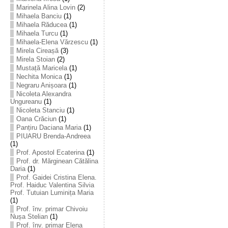
Marinela Alina Lovin
(2)
Mihaela Banciu
(1)
Mihaela Răducea
(1)
Mihaela Turcu
(1)
Mihaela-Elena Vărzescu
(1)
Mirela Cireașă
(3)
Mirela Stoian
(2)
Mustață Maricela
(1)
Nechita Monica
(1)
Negraru Anișoara
(1)
Nicoleta Alexandra
Ungureanu
(1)
Nicoleta Stanciu
(1)
Oana Crăciun
(1)
Panțiru Daciana Maria
(1)
PIUARU Brenda-Andreea
(1)
Prof. Apostol Ecaterina
(1)
Prof. dr. Mărginean Cătălina
Daria
(1)
Prof. Gaidei Cristina Elena.
Prof. Haiduc Valentina Silvia
Prof. Tutuian Luminița Maria
(1)
Prof. înv. primar Chivoiu
Nușa Stelian
(1)
Prof. înv. primar Elena