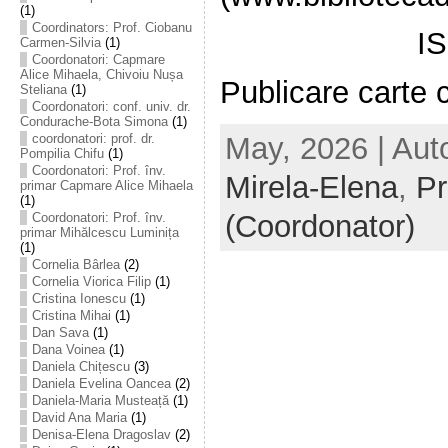
(1)
Coordinators: Prof. Ciobanu
I
Carmen-Silvia
(1)
Coordonatori: Capmare
Alice Mihaela, Chivoiu Nușa
Publicare carte
Steliana
(1)
Coordonatori: conf. univ. dr.
Condurache-Bota Simona
(1)
May, 2026 | Aut
coordonatori: prof. dr.
Pompilia Chifu
(1)
Coordonatori: Prof. înv.
Mirela-Elena
,
Pr
primar Capmare Alice Mihaela
(1)
(Coordonator)
Coordonatori: Prof. înv.
primar Mihălcescu Luminița
(1)
Cornelia Bârlea
(2)
Cornelia Viorica Filip
(1)
Cristina Ionescu
(1)
Cristina Mihai
(1)
Dan Sava
(1)
Dana Voinea
(1)
Daniela Chițescu
(3)
Daniela Evelina Oancea
(2)
Daniela-Maria Musteață
(1)
David Ana Maria
(1)
Denisa-Elena Dragoslav
(2)