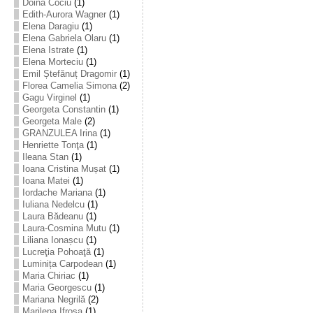
Doina Cociu
(1)
Edith-Aurora Wagner
(1)
Elena Daragiu
(1)
Elena Gabriela Olaru
(1)
Elena Istrate
(1)
Elena Morteciu
(1)
Emil Ștefănuț Dragomir
(1)
Florea Camelia Simona
(2)
Gagu Virginel
(1)
Georgeta Constantin
(1)
Georgeta Male
(2)
GRANZULEA Irina
(1)
Henriette Tonţa
(1)
Ileana Stan
(1)
Ioana Cristina Mușat
(1)
Ioana Matei
(1)
Iordache Mariana
(1)
Iuliana Nedelcu
(1)
Laura Bădeanu
(1)
Laura-Cosmina Mutu
(1)
Liliana Ionașcu
(1)
Lucreţia Pohoaţă
(1)
Luminița Carpodean
(1)
Maria Chiriac
(1)
Maria Georgescu
(1)
Mariana Negrilă
(2)
Marilena Ifrosa
(1)