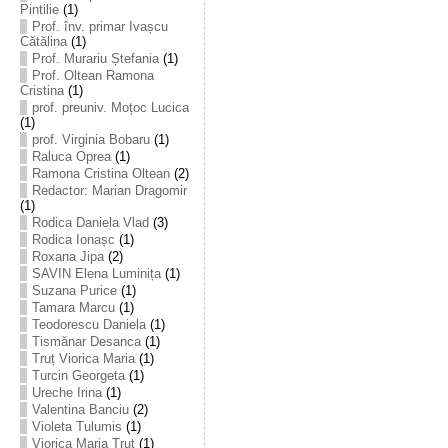
Pintilie
(1)
Prof. înv. primar Ivașcu
Cătălina
(1)
Prof. Murariu Ștefania
(1)
Prof. Oltean Ramona
Cristina
(1)
prof. preuniv. Moțoc Lucica
(1)
prof. Virginia Bobaru
(1)
Raluca Oprea
(1)
Ramona Cristina Oltean
(2)
Redactor: Marian Dragomir
(1)
Rodica Daniela Vlad
(3)
Rodica Ionașc
(1)
Roxana Jipa
(2)
SAVIN Elena Luminița
(1)
Suzana Purice
(1)
Tamara Marcu
(1)
Teodorescu Daniela
(1)
Tismănar Desanca
(1)
Truț Viorica Maria
(1)
Turcin Georgeta
(1)
Ureche Irina
(1)
Valentina Banciu
(2)
Violeta Tulumis
(1)
Viorica Maria Truț
(1)