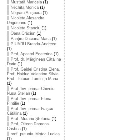
Mustață Maricela
(1)
Nechita Monica
(1)
Negraru Anișoara
(1)
Nicoleta Alexandra
Ungureanu
(1)
Nicoleta Stanciu
(1)
Oana Crăciun
(1)
Panțiru Daciana Maria
(1)
PIUARU Brenda-Andreea
(1)
Prof. Apostol Ecaterina
(1)
Prof. dr. Mărginean Cătălina
Daria
(1)
Prof. Gaidei Cristina Elena.
Prof. Haiduc Valentina Silvia
Prof. Tutuian Luminița Maria
(1)
Prof. înv. primar Chivoiu
Nușa Stelian
(1)
Prof. înv. primar Elena
Pintilie
(1)
Prof. înv. primar Ivașcu
Cătălina
(1)
Prof. Murariu Ștefania
(1)
Prof. Oltean Ramona
Cristina
(1)
prof. preuniv. Moțoc Lucica
(1)