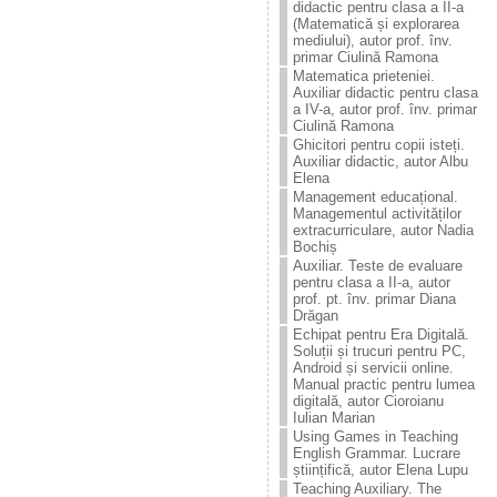
didactic pentru clasa a II-a
(Matematică și explorarea
mediului), autor prof. înv.
primar Ciulină Ramona
Matematica prieteniei.
Auxiliar didactic pentru clasa
a IV-a, autor prof. înv. primar
Ciulină Ramona
Ghicitori pentru copii isteți.
Auxiliar didactic, autor Albu
Elena
Management educațional.
Managementul activităților
extracurriculare, autor Nadia
Bochiș
Auxiliar. Teste de evaluare
pentru clasa a II-a, autor
prof. pt. înv. primar Diana
Drăgan
Echipat pentru Era Digitală.
Soluții și trucuri pentru PC,
Android și servicii online.
Manual practic pentru lumea
digitală, autor Cioroianu
Iulian Marian
Using Games in Teaching
English Grammar. Lucrare
științifică, autor Elena Lupu
Teaching Auxiliary. The