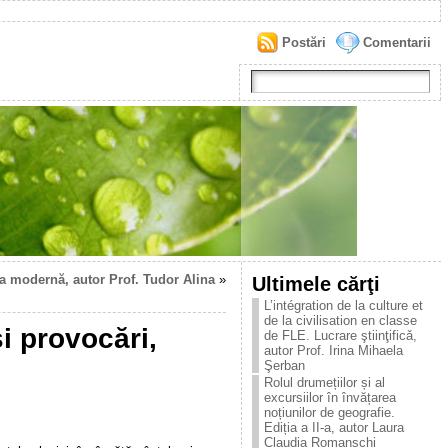
Postări
Comentarii
ca modernă, autor Prof. Tudor Alina
»
Ultimele cărţi
L’intégration de la culture et
de la civilisation en classe
i provocări,
de FLE. Lucrare ştiinţificǎ,
autor Prof. Irina Mihaela
Şerban
Rolul drumețiilor și al
excursiilor în învățarea
noțiunilor de geografie.
Ediția a II-a, autor Laura
Claudia Romanschi