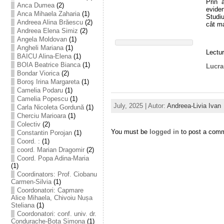
Prin 
Anca Dumea
(2)
eviden
Anca Mihaela Zaharia
(1)
Studiu
Andreea Alina Brăescu
(2)
cât ma
Andreea Elena Simiz
(2)
Angela Moldovan
(1)
Angheli Mariana
(1)
Lectur
BAICU Alina-Elena
(1)
BOIA Beatrice Bianca
(1)
Lucrar
Bondar Viorica
(2)
Boroş Irina Margareta
(1)
Camelia Podaru
(1)
Camelia Popescu
(1)
July, 2025 | Autor:
Andreea-Livia Ivan
Carla Nicoleta Gordună
(1)
Cherciu Marioara
(1)
Colectiv
(2)
You must be
logged in
to post a com
Constantin Porojan
(1)
Coord. :
(1)
coord. Marian Dragomir
(2)
Coord. Popa Adina-Maria
(1)
Coordinators: Prof. Ciobanu
Carmen-Silvia
(1)
Coordonatori: Capmare
Alice Mihaela, Chivoiu Nușa
Steliana
(1)
Coordonatori: conf. univ. dr.
Condurache-Bota Simona
(1)