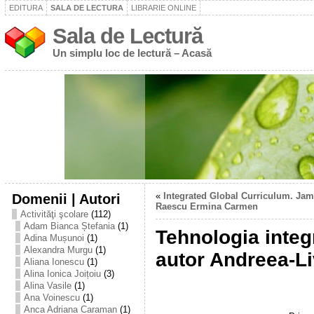
EDITURA
SALA DE LECTURA
LIBRARIE ONLINE
Sala de Lectură
Un simplu loc de lectură – Acasă
Domenii | Autori
«
Integrated Global Curriculum. Jam
Raescu Ermina Carmen
Activităţi şcolare
(112)
Adam Bianca Ștefania
(1)
Tehnologia integr
Adina Mușunoi
(1)
Alexandra Murgu
(1)
autor Andreea-Li
Aliana Ionescu
(1)
Alina Ionica Joițoiu
(3)
Alina Vasile
(1)
Ana Voinescu
(1)
Anca Adriana Caraman
(1)