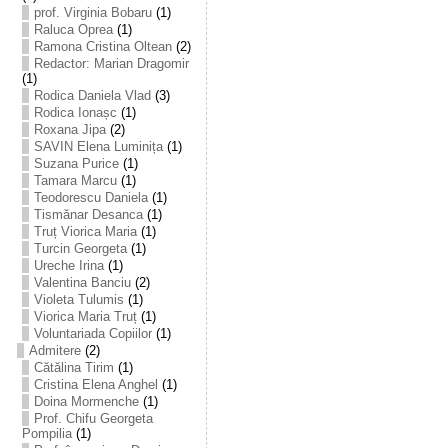
prof. Virginia Bobaru
(1)
Raluca Oprea
(1)
Ramona Cristina Oltean
(2)
Redactor: Marian Dragomir
(1)
Rodica Daniela Vlad
(3)
Rodica Ionașc
(1)
Roxana Jipa
(2)
SAVIN Elena Luminița
(1)
Suzana Purice
(1)
Tamara Marcu
(1)
Teodorescu Daniela
(1)
Tismănar Desanca
(1)
Truț Viorica Maria
(1)
Turcin Georgeta
(1)
Ureche Irina
(1)
Valentina Banciu
(2)
Violeta Tulumis
(1)
Viorica Maria Truț
(1)
Voluntariada Copiilor
(1)
Admitere
(2)
Cătălina Tirim
(1)
Cristina Elena Anghel
(1)
Doina Mormenche
(1)
Prof. Chifu Georgeta
Pompilia
(1)