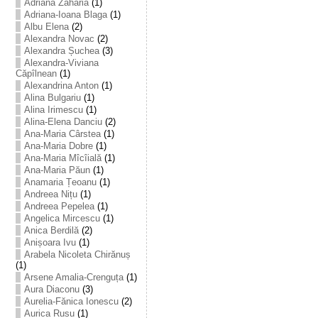
Adriana Zaharia
(1)
Adriana-Ioana Blaga
(1)
Albu Elena
(2)
Alexandra Novac
(2)
Alexandra Șuchea
(3)
Alexandra-Viviana
Căpîlnean
(1)
Alexandrina Anton
(1)
Alina Bulgariu
(1)
Alina Irimescu
(1)
Alina-Elena Danciu
(2)
Ana-Maria Cârstea
(1)
Ana-Maria Dobre
(1)
Ana-Maria Mîcîială
(1)
Ana-Maria Păun
(1)
Anamaria Țeoanu
(1)
Andreea Nițu
(1)
Andreea Pepelea
(1)
Angelica Mircescu
(1)
Anica Berdilă
(2)
Anișoara Ivu
(1)
Arabela Nicoleta Chirănuș
(1)
Arsene Amalia-Crenguța
(1)
Aura Diaconu
(3)
Aurelia-Fănica Ionescu
(2)
Aurica Rusu
(1)