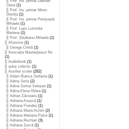
Prof. înv. primar Damian
Oana
(1)
Prof. înv. primar Miron
Doinița
(1)
Prof. înv. primar Penișoară
Mihaela
(1)
Prof. Lupu Luminița
Marlena
(1)
Prof. Știubianu Mihaela
(1)
Aforisme
(1)
George Crintă
(1)
Asociația Masterpeace Ro
(1)
Audiobook
(1)
autor colectiv
(1)
Auxiliar școlar
(282)
Adam Bianca Ștefania
(1)
Adina Seria
(2)
Adina Sorina Seleșan
(1)
Adina-Elena Relea
(1)
Adrian Zăvoianu
(1)
Adriana Anușcă
(1)
Adriana Frandeș
(1)
Adriana Maria Achim
(2)
Adriana Mariana Palce
(1)
Adriana Rochian
(3)
Adriana Șurcă
(1)