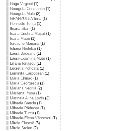
Gagu Virginel
(1)
Georgeta Constantin
(1)
Georgeta Male
(2)
GRANZULEA Irina
(1)
Henriette Tonţa
(1)
Ileana Stan
(1)
Ioana Cristina Mușat
(1)
Ioana Matei
(1)
Iordache Mariana
(1)
Iuliana Nedelcu
(1)
Laura Bădeanu
(1)
Laura-Cosmina Mutu
(1)
Liliana Ionașcu
(1)
Lucreţia Pohoaţă
(1)
Luminița Carpodean
(1)
Maria Chiriac
(1)
Maria Georgescu
(1)
Mariana Negrilă
(2)
Marilena Ifrosa
(1)
Marinela Alina Lovin
(2)
Mihaela Banciu
(1)
Mihaela Răducea
(1)
Mihaela Turcu
(1)
Mihaela-Elena Vărzescu
(1)
Mirela Cireașă
(3)
Mirela Stoian
(2)