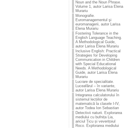
Noun and the Noun Phrase.
Volume 1, autor Larisa Elena
Murariu
Monografie.
Euromanagementul şi
euromanagerii, autor Larisa
Elena Murariu
Fostering Tolerance in the
English Language Teaching.
A Methodological Guide,
autor Larisa Elena Murariu
Inclusive English: Practical
Strategies for Developing
Communication in Children
with Special Educational
Needs. A Methodological
Guide, autor Larisa Elena
Murariu
Lucrare de specialitate.
Luceafărul – în variante,
autor Larisa Elena Murariu
Integrarea calculatorului în
sistemul lecțiilor de
matematică la clasele I-IV,
autor Todea Ion Sebastian
Detectivii naturii. Explorarea
mediului cu bufnița Lia,
ariciul Țicu și veverițoiul
Roco. Explorarea mediului