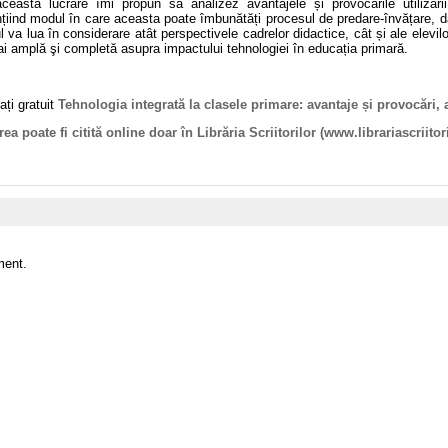
această lucrare îmi propun să analizez avantajele și provocările utilizării
țiind modul în care aceasta poate îmbunătăți procesul de predare-învățare, da
l va lua în considerare atât perspectivele cadrelor didactice, cât și ale elevilor
i amplă şi completă asupra impactului tehnologiei în educația primară.
ați gratuit
Tehnologia integrată la clasele primare: avantaje și provocări,
ea poate fi citită online doar în Librăria Scriitorilor (
www.librariascriitori
ment.