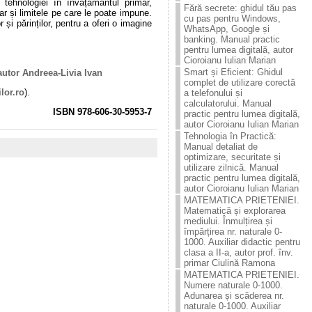
 tehnologiei în învățământul primar,
Fără secrete: ghidul tău pas
r și limitele pe care le poate impune.
cu pas pentru Windows,
 și părinților, pentru a oferi o imagine
WhatsApp, Google și
banking. Manual practic
pentru lumea digitală, autor
Cioroianu Iulian Marian
Smart și Eficient: Ghidul
 autor Andreea-Livia Ivan
complet de utilizare corectă
lor.ro
).
a telefonului și
calculatorului. Manual
ISBN 978-606-30-5953-7
practic pentru lumea digitală,
autor Cioroianu Iulian Marian
Tehnologia în Practică:
Manual detaliat de
optimizare, securitate și
utilizare zilnică. Manual
practic pentru lumea digitală,
autor Cioroianu Iulian Marian
MATEMATICA PRIETENIEI.
Matematică și explorarea
mediului. Înmulțirea și
împărțirea nr. naturale 0-
1000. Auxiliar didactic pentru
clasa a II-a, autor prof. înv.
primar Ciulină Ramona
MATEMATICA PRIETENIEI.
Numere naturale 0-1000.
Adunarea și scăderea nr.
naturale 0-1000. Auxiliar