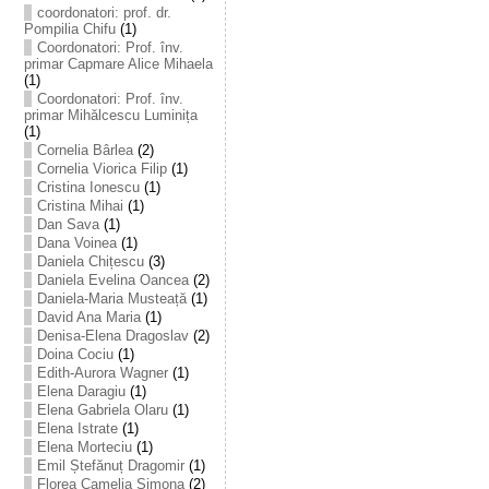
coordonatori: prof. dr.
Pompilia Chifu
(1)
Coordonatori: Prof. înv.
primar Capmare Alice Mihaela
(1)
Coordonatori: Prof. înv.
primar Mihălcescu Luminița
(1)
Cornelia Bârlea
(2)
Cornelia Viorica Filip
(1)
Cristina Ionescu
(1)
Cristina Mihai
(1)
Dan Sava
(1)
Dana Voinea
(1)
Daniela Chițescu
(3)
Daniela Evelina Oancea
(2)
Daniela-Maria Musteață
(1)
David Ana Maria
(1)
Denisa-Elena Dragoslav
(2)
Doina Cociu
(1)
Edith-Aurora Wagner
(1)
Elena Daragiu
(1)
Elena Gabriela Olaru
(1)
Elena Istrate
(1)
Elena Morteciu
(1)
Emil Ștefănuț Dragomir
(1)
Florea Camelia Simona
(2)