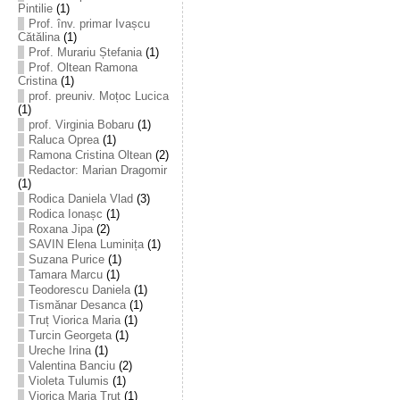
Pintilie
(1)
Prof. înv. primar Ivașcu
Cătălina
(1)
Prof. Murariu Ștefania
(1)
Prof. Oltean Ramona
Cristina
(1)
prof. preuniv. Moțoc Lucica
(1)
prof. Virginia Bobaru
(1)
Raluca Oprea
(1)
Ramona Cristina Oltean
(2)
Redactor: Marian Dragomir
(1)
Rodica Daniela Vlad
(3)
Rodica Ionașc
(1)
Roxana Jipa
(2)
SAVIN Elena Luminița
(1)
Suzana Purice
(1)
Tamara Marcu
(1)
Teodorescu Daniela
(1)
Tismănar Desanca
(1)
Truț Viorica Maria
(1)
Turcin Georgeta
(1)
Ureche Irina
(1)
Valentina Banciu
(2)
Violeta Tulumis
(1)
Viorica Maria Truț
(1)