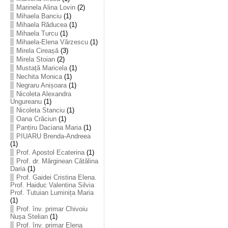
Marinela Alina Lovin
(2)
Mihaela Banciu
(1)
Mihaela Răducea
(1)
Mihaela Turcu
(1)
Mihaela-Elena Vărzescu
(1)
Mirela Cireașă
(3)
Mirela Stoian
(2)
Mustață Maricela
(1)
Nechita Monica
(1)
Negraru Anișoara
(1)
Nicoleta Alexandra
Ungureanu
(1)
Nicoleta Stanciu
(1)
Oana Crăciun
(1)
Panțiru Daciana Maria
(1)
PIUARU Brenda-Andreea
(1)
Prof. Apostol Ecaterina
(1)
Prof. dr. Mărginean Cătălina
Daria
(1)
Prof. Gaidei Cristina Elena.
Prof. Haiduc Valentina Silvia
Prof. Tutuian Luminița Maria
(1)
Prof. înv. primar Chivoiu
Nușa Stelian
(1)
Prof. înv. primar Elena