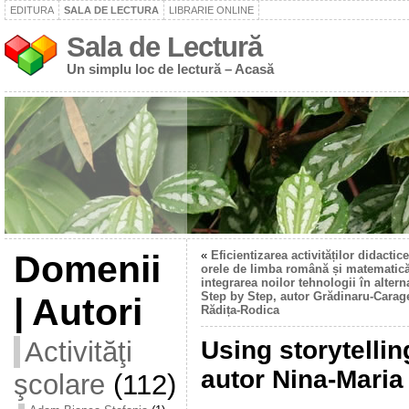
EDITURA
SALA DE LECTURA
LIBRARIE ONLINE
Sala de Lectură
Un simplu loc de lectură – Acasă
Domenii
«
Eficientizarea activităților didactic
orele de limba română și matematică
integrarea noilor tehnologii în altern
Step by Step, autor Grădinaru-Carag
| Autori
Rădița-Rodica
Activităţi
Using storytellin
autor Nina-Maria
şcolare
(112)