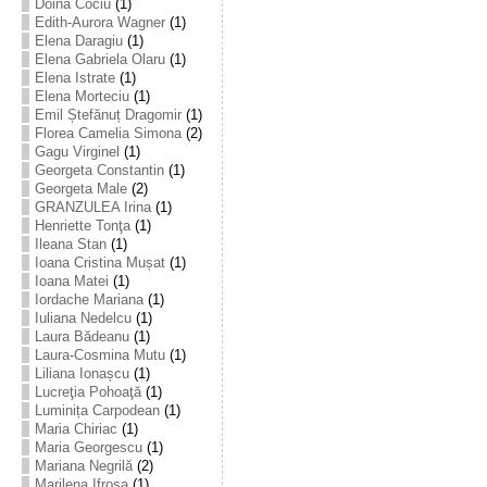
Doina Cociu
(1)
Edith-Aurora Wagner
(1)
Elena Daragiu
(1)
Elena Gabriela Olaru
(1)
Elena Istrate
(1)
Elena Morteciu
(1)
Emil Ștefănuț Dragomir
(1)
Florea Camelia Simona
(2)
Gagu Virginel
(1)
Georgeta Constantin
(1)
Georgeta Male
(2)
GRANZULEA Irina
(1)
Henriette Tonţa
(1)
Ileana Stan
(1)
Ioana Cristina Mușat
(1)
Ioana Matei
(1)
Iordache Mariana
(1)
Iuliana Nedelcu
(1)
Laura Bădeanu
(1)
Laura-Cosmina Mutu
(1)
Liliana Ionașcu
(1)
Lucreţia Pohoaţă
(1)
Luminița Carpodean
(1)
Maria Chiriac
(1)
Maria Georgescu
(1)
Mariana Negrilă
(2)
Marilena Ifrosa
(1)