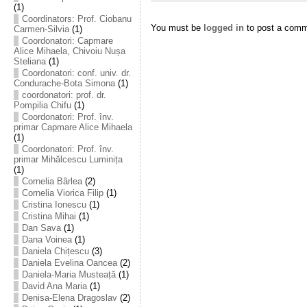
(1)
Coordinators: Prof. Ciobanu
You must be
logged in
to post a comm
Carmen-Silvia
(1)
Coordonatori: Capmare
Alice Mihaela, Chivoiu Nușa
Steliana
(1)
Coordonatori: conf. univ. dr.
Condurache-Bota Simona
(1)
coordonatori: prof. dr.
Pompilia Chifu
(1)
Coordonatori: Prof. înv.
primar Capmare Alice Mihaela
(1)
Coordonatori: Prof. înv.
primar Mihălcescu Luminița
(1)
Cornelia Bârlea
(2)
Cornelia Viorica Filip
(1)
Cristina Ionescu
(1)
Cristina Mihai
(1)
Dan Sava
(1)
Dana Voinea
(1)
Daniela Chițescu
(3)
Daniela Evelina Oancea
(2)
Daniela-Maria Musteață
(1)
David Ana Maria
(1)
Denisa-Elena Dragoslav
(2)