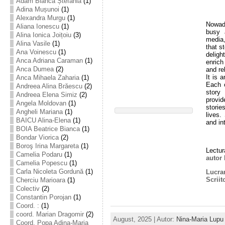
Adam Bianca Ștefania
(1)
Adina Mușunoi
(1)
Alexandra Murgu
(1)
Nowada
Aliana Ionescu
(1)
busy 
Alina Ionica Joițoiu
(3)
media,
Alina Vasile
(1)
that s
Ana Voinescu
(1)
deligh
Anca Adriana Caraman
(1)
enrich
Anca Dumea
(2)
and re
It is 
Anca Mihaela Zaharia
(1)
Each 
Andreea Alina Brăescu
(2)
story
Andreea Elena Simiz
(2)
provide
Angela Moldovan
(1)
stori
Angheli Mariana
(1)
lives
BAICU Alina-Elena
(1)
and in
BOIA Beatrice Bianca
(1)
Bondar Viorica
(2)
Boroş Irina Margareta
(1)
Lectur
Camelia Podaru
(1)
autor
Camelia Popescu
(1)
Carla Nicoleta Gordună
(1)
Lucrar
Scriito
Cherciu Marioara
(1)
Colectiv
(2)
Constantin Porojan
(1)
Coord. :
(1)
coord. Marian Dragomir
(2)
August, 2025 | Autor:
Nina-Maria Lupu
Coord. Popa Adina-Maria