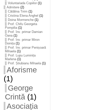
Voluntariada Copiilor
(1)
Admitere
(2)
Cătălina Tirim
(1)
Cristina Elena Anghel
(1)
Doina Mormenche
(1)
Prof. Chifu Georgeta
Pompilia
(1)
Prof. înv. primar Damian
Oana
(1)
Prof. înv. primar Miron
Doinița
(1)
Prof. înv. primar Penișoară
Mihaela
(1)
Prof. Lupu Luminița
Marlena
(1)
Prof. Știubianu Mihaela
(1)
Aforisme
(1)
George
Crintă
(1)
Asociația