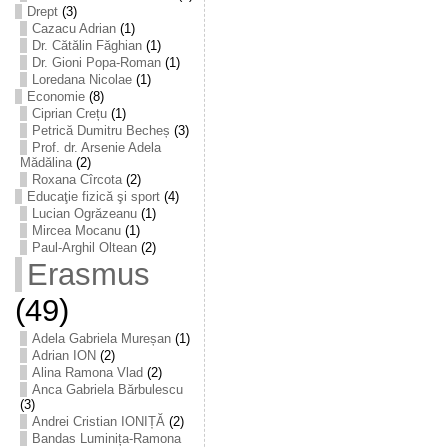
Drept
(3)
Cazacu Adrian
(1)
Dr. Cătălin Făghian
(1)
Dr. Gioni Popa-Roman
(1)
Loredana Nicolae
(1)
Economie
(8)
Ciprian Crețu
(1)
Petrică Dumitru Becheș
(3)
Prof. dr. Arsenie Adela
Mădălina
(2)
Roxana Cîrcota
(2)
Educaţie fizică şi sport
(4)
Lucian Ogrăzeanu
(1)
Mircea Mocanu
(1)
Paul-Arghil Oltean
(2)
Erasmus
(49)
Adela Gabriela Mureșan
(1)
Adrian ION
(2)
Alina Ramona Vlad
(2)
Anca Gabriela Bărbulescu
(3)
Andrei Cristian IONIȚĂ
(2)
Bandas Luminița-Ramona