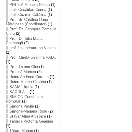
PINTEA Mihaela-Norica
(1)
prof. Ciocârlan Corina
(1)
prof. Cuzmin Cătălina
(1)
Prof. dr. Cătălina Daria
Mărginean (Coordinator)
(1)
Prof. Dr. Georgeta Pompilia
Chifu
(2)
Prof. Dr. Iulia Maria
Chirnoagă
(2)
prof. înv. primar Ion Violeta
(1)
Prof. Mirela Geanina RADU
(1)
Prof. Oxana Oloi
(1)
Prunică Monica
(2)
Raicu Andreea Carmen
(1)
Raicu Marina Cristina
(1)
SAMAJ Imola
(1)
SARDI Aliz
(1)
SIMION Constantin
Romulus
(1)
Simona Vasile
(1)
Simona-Mariana Roşu
(2)
Stavăr Alina Anișoara
(1)
Tăbîrcă Victorița Geanina
(1)
Tătaru Marian
(1)