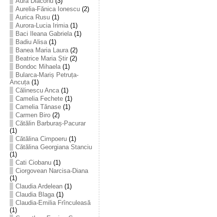
Aura Diaconu
(3)
Aurelia-Fănica Ionescu
(2)
Aurica Rusu
(1)
Aurora-Lucia Irimia
(1)
Baci Ileana Gabriela
(1)
Badiu Alisa
(1)
Banea Maria Laura
(2)
Beatrice Maria Știr
(2)
Bondoc Mihaela
(1)
Bularca-Mariș Petruța-
Ancuța
(1)
Călinescu Anca
(1)
Camelia Fechete
(1)
Camelia Tănase
(1)
Carmen Biro
(2)
Cătălin Barburaș-Pacurar
(1)
Cătălina Cimpoeru
(1)
Cătălina Georgiana Stanciu
(1)
Cati Ciobanu
(1)
Ciorgovean Narcisa-Diana
(1)
Claudia Ardelean
(1)
Claudia Blaga
(1)
Claudia-Emilia Frînculeasă
(1)