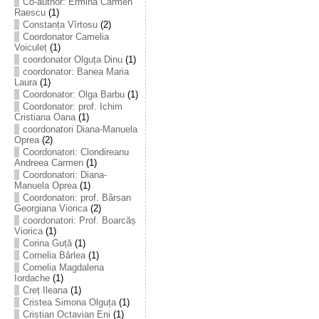
Co-author: Ermina Carmen
Raescu
(1)
Constanța Vîrtosu
(2)
Coordonator Camelia
Voiculeț
(1)
coordonator Olguța Dinu
(1)
coordonator: Banea Maria
Laura
(1)
Coordonator: Olga Barbu
(1)
Coordonator: prof. Ichim
Cristiana Oana
(1)
coordonatori Diana-Manuela
Oprea
(2)
Coordonatori: Clondireanu
Andreea Carmen
(1)
Coordonatori: Diana-
Manuela Oprea
(1)
Coordonatori: prof. Bârsan
Georgiana Viorica
(2)
coordonatori: Prof. Boarcăș
Viorica
(1)
Corina Guță
(1)
Cornelia Bârlea
(1)
Cornelia Magdalena
Iordache
(1)
Creț Ileana
(1)
Cristea Simona Olguța
(1)
Cristian Octavian Eni
(1)