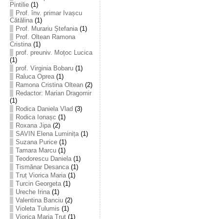
Pintilie
(1)
Prof. înv. primar Ivașcu
Cătălina
(1)
Prof. Murariu Ștefania
(1)
Prof. Oltean Ramona
Cristina
(1)
prof. preuniv. Moțoc Lucica
(1)
prof. Virginia Bobaru
(1)
Raluca Oprea
(1)
Ramona Cristina Oltean
(2)
Redactor: Marian Dragomir
(1)
Rodica Daniela Vlad
(3)
Rodica Ionașc
(1)
Roxana Jipa
(2)
SAVIN Elena Luminița
(1)
Suzana Purice
(1)
Tamara Marcu
(1)
Teodorescu Daniela
(1)
Tismănar Desanca
(1)
Truț Viorica Maria
(1)
Turcin Georgeta
(1)
Ureche Irina
(1)
Valentina Banciu
(2)
Violeta Tulumis
(1)
Viorica Maria Truț
(1)