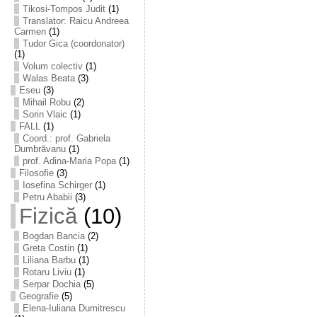
Tikosi-Tompos Judit
(1)
Translator: Raicu Andreea
Carmen
(1)
Tudor Gica (coordonator)
(1)
Volum colectiv
(1)
Walas Beata
(3)
Eseu
(3)
Mihail Robu
(2)
Sorin Vlaic
(1)
FALL
(1)
Coord.: prof. Gabriela
Dumbrăvanu
(1)
prof. Adina-Maria Popa
(1)
Filosofie
(3)
Iosefina Schirger
(1)
Petru Ababii
(3)
Fizică
(10)
Bogdan Bancia
(2)
Greta Costin
(1)
Liliana Barbu
(1)
Rotaru Liviu
(1)
Serpar Dochia
(5)
Geografie
(5)
Elena-Iuliana Dumitrescu