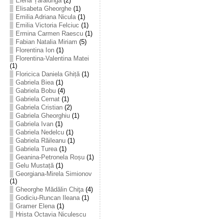
Elena Țarălungă
(2)
Elisabeta Gheorghe
(1)
Emilia Adriana Nicula
(1)
Emilia Victoria Felciuc
(1)
Ermina Carmen Raescu
(1)
Fabian Natalia Miriam
(5)
Florentina Ion
(1)
Florentina-Valentina Matei
(1)
Floricica Daniela Ghiță
(1)
Gabriela Biea
(1)
Gabriela Bobu
(4)
Gabriela Cernat
(1)
Gabriela Cristian
(2)
Gabriela Gheorghiu
(1)
Gabriela Ivan
(1)
Gabriela Nedelcu
(1)
Gabriela Răileanu
(1)
Gabriela Turea
(1)
Geanina-Petronela Roșu
(1)
Gelu Mustață
(1)
Georgiana-Mirela Simionov
(1)
Gheorghe Mădălin Chiţa
(4)
Godiciu-Runcan Ileana
(1)
Gramer Elena
(1)
Hrista Octavia Niculescu