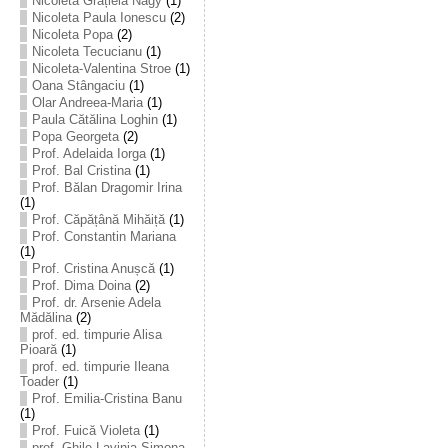
Nicoleta Grațiela Nagy
(1)
Nicoleta Paula Ionescu
(2)
Nicoleta Popa
(2)
Nicoleta Tecucianu
(1)
Nicoleta-Valentina Stroe
(1)
Oana Stângaciu
(1)
Olar Andreea-Maria
(1)
Paula Cătălina Loghin
(1)
Popa Georgeta
(2)
Prof. Adelaida Iorga
(1)
Prof. Bal Cristina
(1)
Prof. Bălan Dragomir Irina
(1)
Prof. Căpățână Mihăiță
(1)
Prof. Constantin Mariana
(1)
Prof. Cristina Anușcă
(1)
Prof. Dima Doina
(2)
Prof. dr. Arsenie Adela
Mădălina
(2)
prof. ed. timpurie Alisa
Pioară
(1)
prof. ed. timpurie Ileana
Toader
(1)
Prof. Emilia-Cristina Banu
(1)
Prof. Fuică Violeta
(1)
prof. Ghile Lavinia-Simona