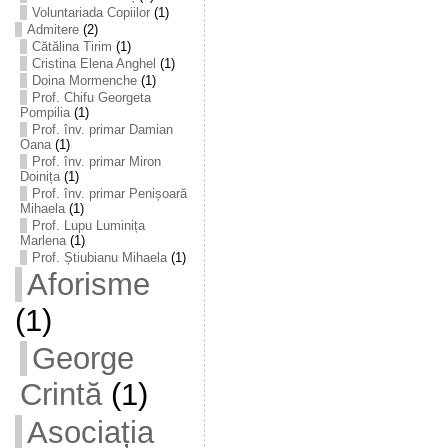
Voluntariada Copiilor
(1)
Admitere
(2)
Cătălina Tirim
(1)
Cristina Elena Anghel
(1)
Doina Mormenche
(1)
Prof. Chifu Georgeta
Pompilia
(1)
Prof. înv. primar Damian
Oana
(1)
Prof. înv. primar Miron
Doinița
(1)
Prof. înv. primar Penișoară
Mihaela
(1)
Prof. Lupu Luminița
Marlena
(1)
Prof. Știubianu Mihaela
(1)
Aforisme
(1)
George
Crintă
(1)
Asociația