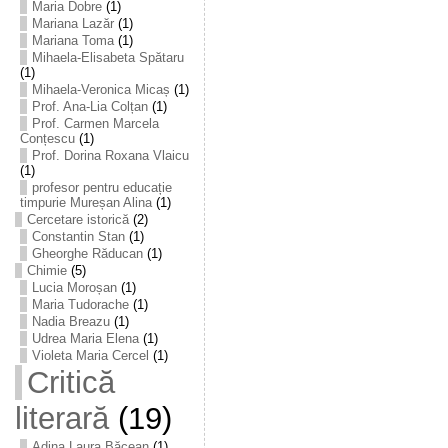
Maria Dobre
(1)
Mariana Lazăr
(1)
Mariana Toma
(1)
Mihaela-Elisabeta Spătaru
(1)
Mihaela-Veronica Micaș
(1)
Prof. Ana-Lia Colțan
(1)
Prof. Carmen Marcela
Conțescu
(1)
Prof. Dorina Roxana Vlaicu
(1)
profesor pentru educație
timpurie Mureșan Alina
(1)
Cercetare istorică
(2)
Constantin Stan
(1)
Gheorghe Răducan
(1)
Chimie
(5)
Lucia Moroșan
(1)
Maria Tudorache
(1)
Nadia Breazu
(1)
Udrea Maria Elena
(1)
Violeta Maria Cercel
(1)
Critică
literară
(19)
Adina Laura Băcean
(1)