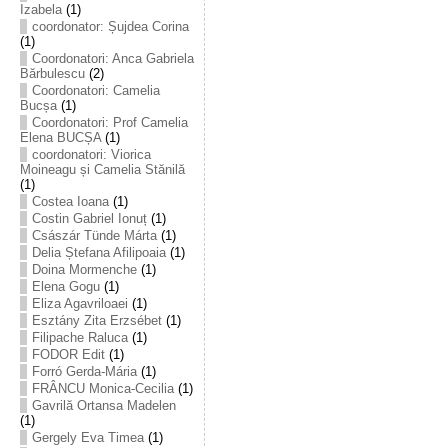
Izabela
(1)
coordonator: Șujdea Corina
(1)
Coordonatori: Anca Gabriela
Bărbulescu
(2)
Coordonatori: Camelia
Bucșa
(1)
Coordonatori: Prof Camelia
Elena BUCȘA
(1)
coordonatori: Viorica
Moineagu și Camelia Stănilă
(1)
Costea Ioana
(1)
Costin Gabriel Ionuț
(1)
Császár Tünde Márta
(1)
Delia Ștefana Afilipoaia
(1)
Doina Mormenche
(1)
Elena Gogu
(1)
Eliza Agavriloaei
(1)
Esztány Zita Erzsébet
(1)
Filipache Raluca
(1)
FODOR Edit
(1)
Forró Gerda-Mária
(1)
FRÂNCU Monica-Cecilia
(1)
Gavrilă Ortansa Madelen
(1)
Gergely Eva Timea
(1)