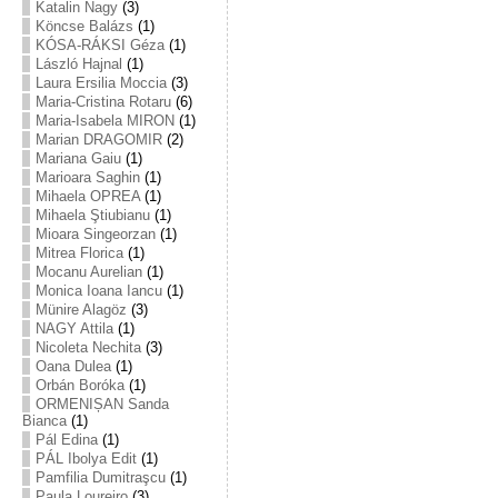
Katalin Nagy
(3)
Köncse Balázs
(1)
KÓSA-RÁKSI Géza
(1)
László Hajnal
(1)
Laura Ersilia Moccia
(3)
Maria-Cristina Rotaru
(6)
Maria-Isabela MIRON
(1)
Marian DRAGOMIR
(2)
Mariana Gaiu
(1)
Marioara Saghin
(1)
Mihaela OPREA
(1)
Mihaela Ştiubianu
(1)
Mioara Singeorzan
(1)
Mitrea Florica
(1)
Mocanu Aurelian
(1)
Monica Ioana Iancu
(1)
Münire Alagöz
(3)
NAGY Attila
(1)
Nicoleta Nechita
(3)
Oana Dulea
(1)
Orbán Boróka
(1)
ORMENIȘAN Sanda
Bianca
(1)
Pál Edina
(1)
PÁL Ibolya Edit
(1)
Pamfilia Dumitraşcu
(1)
Paula Loureiro
(3)