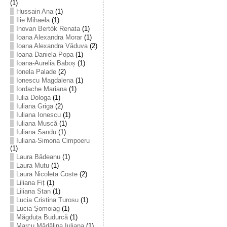
(1)
Hussain Ana
(1)
Ilie Mihaela
(1)
Inovan Bertók Renata
(1)
Ioana Alexandra Morar
(1)
Ioana Alexandra Văduva
(2)
Ioana Daniela Popa
(1)
Ioana-Aurelia Baboș
(1)
Ionela Palade
(2)
Ionescu Magdalena
(1)
Iordache Mariana
(1)
Iulia Dologa
(1)
Iuliana Griga
(2)
Iuliana Ionescu
(1)
Iuliana Muscă
(1)
Iuliana Sandu
(1)
Iuliana-Simona Cimpoeru
(1)
Laura Bădeanu
(1)
Laura Mutu
(1)
Laura Nicoleta Coste
(2)
Liliana Fiț
(1)
Liliana Stan
(1)
Lucia Cristina Turosu
(1)
Lucia Șomoiag
(1)
Măgduța Budurcă
(1)
Marcu Mădălina Iuliana
(1)