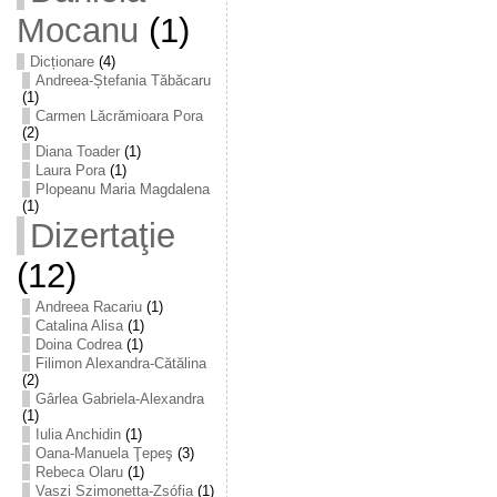
Mocanu
(1)
Dicționare
(4)
Andreea-Ștefania Tăbăcaru
(1)
Carmen Lăcrămioara Pora
(2)
Diana Toader
(1)
Laura Pora
(1)
Plopeanu Maria Magdalena
(1)
Dizertaţie
(12)
Andreea Racariu
(1)
Catalina Alisa
(1)
Doina Codrea
(1)
Filimon Alexandra-Cătălina
(2)
Gârlea Gabriela-Alexandra
(1)
Iulia Anchidin
(1)
Oana-Manuela Ţepeş
(3)
Rebeca Olaru
(1)
Vaszi Szimonetta-Zsófia
(1)