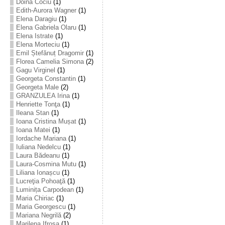
Doina Cociu
(1)
Edith-Aurora Wagner
(1)
Elena Daragiu
(1)
Elena Gabriela Olaru
(1)
Elena Istrate
(1)
Elena Morteciu
(1)
Emil Ștefănuț Dragomir
(1)
Florea Camelia Simona
(2)
Gagu Virginel
(1)
Georgeta Constantin
(1)
Georgeta Male
(2)
GRANZULEA Irina
(1)
Henriette Tonţa
(1)
Ileana Stan
(1)
Ioana Cristina Mușat
(1)
Ioana Matei
(1)
Iordache Mariana
(1)
Iuliana Nedelcu
(1)
Laura Bădeanu
(1)
Laura-Cosmina Mutu
(1)
Liliana Ionașcu
(1)
Lucreţia Pohoaţă
(1)
Luminița Carpodean
(1)
Maria Chiriac
(1)
Maria Georgescu
(1)
Mariana Negrilă
(2)
Marilena Ifrosa
(1)