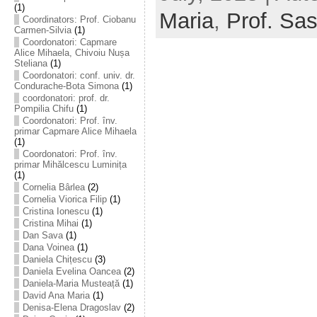
(1)
Maria
,
Prof. Sas
Coordinators: Prof. Ciobanu
Carmen-Silvia
(1)
Coordonatori: Capmare
Alice Mihaela, Chivoiu Nușa
Steliana
(1)
Coordonatori: conf. univ. dr.
Condurache-Bota Simona
(1)
coordonatori: prof. dr.
Pompilia Chifu
(1)
Coordonatori: Prof. înv.
primar Capmare Alice Mihaela
(1)
Coordonatori: Prof. înv.
primar Mihălcescu Luminița
(1)
Cornelia Bârlea
(2)
Cornelia Viorica Filip
(1)
Cristina Ionescu
(1)
Cristina Mihai
(1)
Dan Sava
(1)
Dana Voinea
(1)
Daniela Chițescu
(3)
Daniela Evelina Oancea
(2)
Daniela-Maria Musteață
(1)
David Ana Maria
(1)
Denisa-Elena Dragoslav
(2)