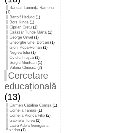
Bandas Luminița-Ramona
(1)
Bartolf Hedwig
(1)
Bors Kinga
(1)
Ciprian Crețu
(1)
Császár Tünde Márta
(1)
George Orwel
(1)
Gheorghe Ghe. Borcan
(1)
Gioni Popa-Roman
(1)
Negrea Iulia
(1)
Ovidiu Hrușcă
(1)
Sergiu Muntean
(1)
Valeria Chiosea
(2)
Cercetare
educațională
(13)
Carmen Cătălina Comşa
(1)
Cornelia Tamas
(1)
Cornelia Viorica Filip
(2)
Gabriela Turea
(1)
Laura Adela Georgiana
Spiridon
(1)