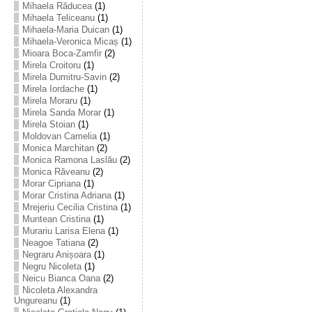
Mihaela Răducea
(1)
Mihaela Teliceanu
(1)
Mihaela-Maria Duican
(1)
Mihaela-Veronica Micaș
(1)
Mioara Boca-Zamfir
(2)
Mirela Croitoru
(1)
Mirela Dumitru-Savin
(2)
Mirela Iordache
(1)
Mirela Moraru
(1)
Mirela Sanda Morar
(1)
Mirela Stoian
(1)
Moldovan Camelia
(1)
Monica Marchitan
(2)
Monica Ramona Laslău
(2)
Monica Răveanu
(2)
Morar Cipriana
(1)
Morar Cristina Adriana
(1)
Mrejeriu Cecilia Cristina
(1)
Muntean Cristina
(1)
Murariu Larisa Elena
(1)
Neagoe Tatiana
(2)
Negraru Anișoara
(1)
Negru Nicoleta
(1)
Neicu Bianca Oana
(2)
Nicoleta Alexandra
Ungureanu
(1)