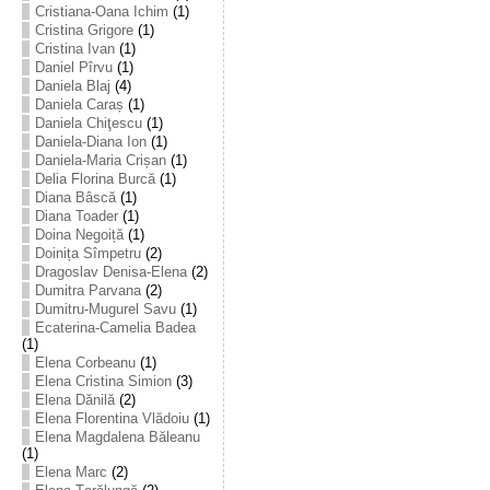
Cristiana-Oana Ichim
(1)
Cristina Grigore
(1)
Cristina Ivan
(1)
Daniel Pîrvu
(1)
Daniela Blaj
(4)
Daniela Caraș
(1)
Daniela Chiţescu
(1)
Daniela-Diana Ion
(1)
Daniela-Maria Crișan
(1)
Delia Florina Burcă
(1)
Diana Bâscă
(1)
Diana Toader
(1)
Doina Negoiță
(1)
Doinița Sîmpetru
(2)
Dragoslav Denisa-Elena
(2)
Dumitra Parvana
(2)
Dumitru-Mugurel Savu
(1)
Ecaterina-Camelia Badea
(1)
Elena Corbeanu
(1)
Elena Cristina Simion
(3)
Elena Dănilă
(2)
Elena Florentina Vlădoiu
(1)
Elena Magdalena Băleanu
(1)
Elena Marc
(2)