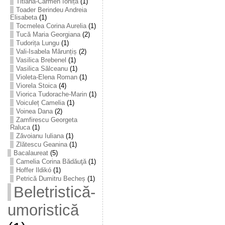
Titiana-Carmen Ioniță
(1)
Toader Berindeu Andreia
Elisabeta
(1)
Tocmelea Corina Aurelia
(1)
Tucă Maria Georgiana
(2)
Tudorița Lungu
(1)
Vali-Isabela Mărunțiș
(2)
Vasilica Brebenel
(1)
Vasilica Sălceanu
(1)
Violeta-Elena Roman
(1)
Viorela Stoica
(4)
Viorica Tudorache-Marin
(1)
Voiculeț Camelia
(1)
Voinea Dana
(2)
Zamfirescu Georgeta
Raluca
(1)
Zăvoianu Iuliana
(1)
Zlătescu Geanina
(1)
Bacalaureat
(5)
Camelia Corina Bădăuţă
(1)
Hoffer Ildikó
(1)
Petrică Dumitru Becheș
(1)
Beletristică-
umoristică