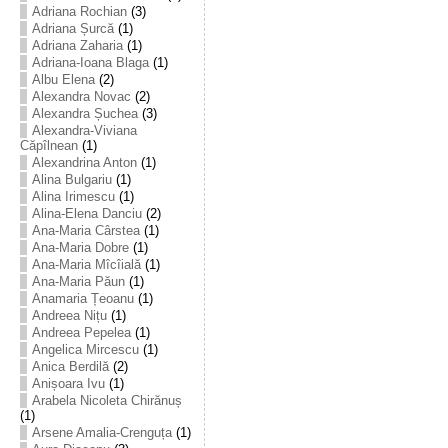
Adriana Rochian
(3)
Adriana Șurcă
(1)
Adriana Zaharia
(1)
Adriana-Ioana Blaga
(1)
Albu Elena
(2)
Alexandra Novac
(2)
Alexandra Șuchea
(3)
Alexandra-Viviana
Căpîlnean
(1)
Alexandrina Anton
(1)
Alina Bulgariu
(1)
Alina Irimescu
(1)
Alina-Elena Danciu
(2)
Ana-Maria Cârstea
(1)
Ana-Maria Dobre
(1)
Ana-Maria Mîcîială
(1)
Ana-Maria Păun
(1)
Anamaria Țeoanu
(1)
Andreea Nițu
(1)
Andreea Pepelea
(1)
Angelica Mircescu
(1)
Anica Berdilă
(2)
Anișoara Ivu
(1)
Arabela Nicoleta Chirănuș
(1)
Arsene Amalia-Crenguța
(1)