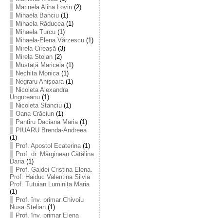
Marinela Alina Lovin
(2)
Mihaela Banciu
(1)
Mihaela Răducea
(1)
Mihaela Turcu
(1)
Mihaela-Elena Vărzescu
(1)
Mirela Cireașă
(3)
Mirela Stoian
(2)
Mustață Maricela
(1)
Nechita Monica
(1)
Negraru Anișoara
(1)
Nicoleta Alexandra
Ungureanu
(1)
Nicoleta Stanciu
(1)
Oana Crăciun
(1)
Panțiru Daciana Maria
(1)
PIUARU Brenda-Andreea
(1)
Prof. Apostol Ecaterina
(1)
Prof. dr. Mărginean Cătălina
Daria
(1)
Prof. Gaidei Cristina Elena.
Prof. Haiduc Valentina Silvia
Prof. Tutuian Luminița Maria
(1)
Prof. înv. primar Chivoiu
Nușa Stelian
(1)
Prof. înv. primar Elena