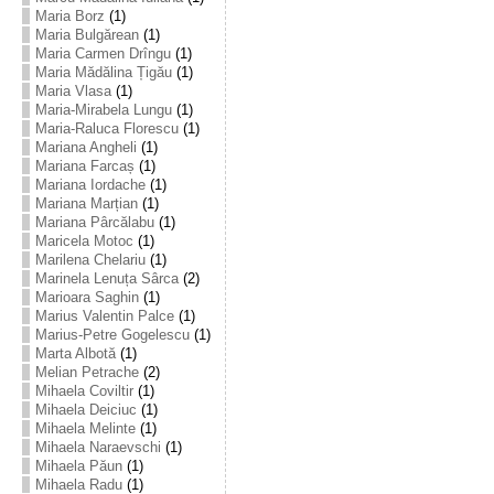
Maria Borz
(1)
Maria Bulgărean
(1)
Maria Carmen Drîngu
(1)
Maria Mădălina Țigău
(1)
Maria Vlasa
(1)
Maria-Mirabela Lungu
(1)
Maria-Raluca Florescu
(1)
Mariana Angheli
(1)
Mariana Farcaș
(1)
Mariana Iordache
(1)
Mariana Marțian
(1)
Mariana Pârcălabu
(1)
Maricela Motoc
(1)
Marilena Chelariu
(1)
Marinela Lenuța Sârca
(2)
Marioara Saghin
(1)
Marius Valentin Palce
(1)
Marius-Petre Gogelescu
(1)
Marta Albotă
(1)
Melian Petrache
(2)
Mihaela Coviltir
(1)
Mihaela Deiciuc
(1)
Mihaela Melinte
(1)
Mihaela Naraevschi
(1)
Mihaela Păun
(1)
Mihaela Radu
(1)