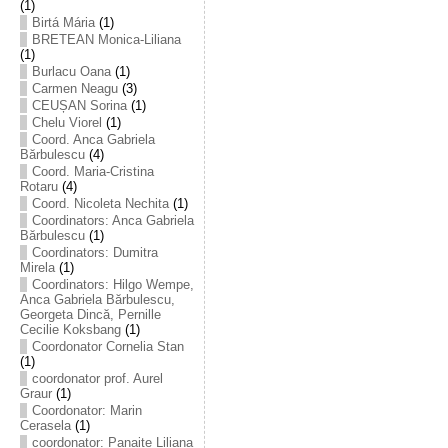
(1)
Birtá Mária
(1)
BRETEAN Monica-Liliana
(1)
Burlacu Oana
(1)
Carmen Neagu
(3)
CEUȘAN Sorina
(1)
Chelu Viorel
(1)
Coord. Anca Gabriela
Bărbulescu
(4)
Coord. Maria-Cristina
Rotaru
(4)
Coord. Nicoleta Nechita
(1)
Coordinators: Anca Gabriela
Bărbulescu
(1)
Coordinators: Dumitra
Mirela
(1)
Coordinators: Hilgo Wempe,
Anca Gabriela Bărbulescu,
Georgeta Dincă, Pernille
Cecilie Koksbang
(1)
Coordonator Cornelia Stan
(1)
coordonator prof. Aurel
Graur
(1)
Coordonator: Marin
Cerasela
(1)
coordonator: Panaite Liliana