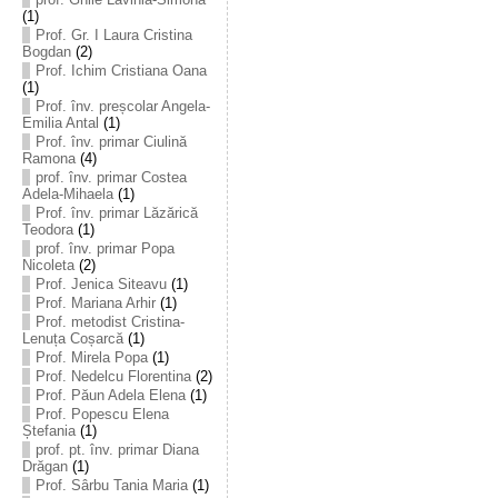
(1)
Prof. Gr. I Laura Cristina
Bogdan
(2)
Prof. Ichim Cristiana Oana
(1)
Prof. înv. preșcolar Angela-
Emilia Antal
(1)
Prof. înv. primar Ciulină
Ramona
(4)
prof. înv. primar Costea
Adela-Mihaela
(1)
Prof. înv. primar Lăzărică
Teodora
(1)
prof. înv. primar Popa
Nicoleta
(2)
Prof. Jenica Siteavu
(1)
Prof. Mariana Arhir
(1)
Prof. metodist Cristina-
Lenuța Coșarcă
(1)
Prof. Mirela Popa
(1)
Prof. Nedelcu Florentina
(2)
Prof. Păun Adela Elena
(1)
Prof. Popescu Elena
Ștefania
(1)
prof. pt. înv. primar Diana
Drăgan
(1)
Prof. Sârbu Tania Maria
(1)