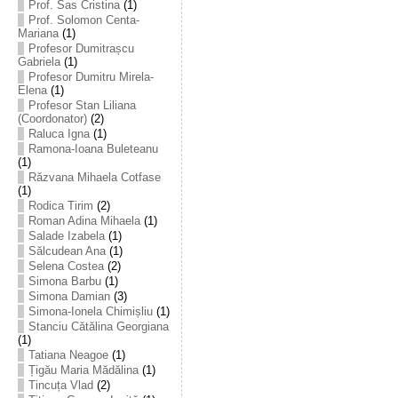
Prof. Sas Cristina
(1)
Prof. Solomon Centa-
Mariana
(1)
Profesor Dumitrașcu
Gabriela
(1)
Profesor Dumitru Mirela-
Elena
(1)
Profesor Stan Liliana
(Coordonator)
(2)
Raluca Igna
(1)
Ramona-Ioana Buleteanu
(1)
Răzvana Mihaela Cotfase
(1)
Rodica Tirim
(2)
Roman Adina Mihaela
(1)
Salade Izabela
(1)
Sălcudean Ana
(1)
Selena Costea
(2)
Simona Barbu
(1)
Simona Damian
(3)
Simona-Ionela Chimișliu
(1)
Stanciu Cătălina Georgiana
(1)
Tatiana Neagoe
(1)
Țigău Maria Mădălina
(1)
Tincuța Vlad
(2)