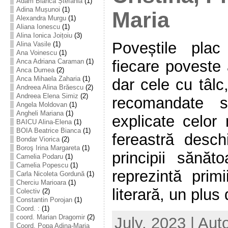
Adam Bianca Ștefania
(1)
Adina Mușunoi
(1)
Maria
Alexandra Murgu
(1)
Aliana Ionescu
(1)
Alina Ionica Joițoiu
(3)
Poveștile plac 
Alina Vasile
(1)
Ana Voinescu
(1)
fiecare poveste
Anca Adriana Caraman
(1)
Anca Dumea
(2)
Anca Mihaela Zaharia
(1)
dar cele cu tâlc
Andreea Alina Brăescu
(2)
Andreea Elena Simiz
(2)
recomandate 
Angela Moldovan
(1)
Angheli Mariana
(1)
explicate celor 
BAICU Alina-Elena
(1)
BOIA Beatrice Bianca
(1)
fereastră desch
Bondar Viorica
(2)
Boroş Irina Margareta
(1)
principii sănăt
Camelia Podaru
(1)
Camelia Popescu
(1)
reprezintă prim
Carla Nicoleta Gordună
(1)
Cherciu Marioara
(1)
literară, un plus 
Colectiv
(2)
Constantin Porojan
(1)
Coord. :
(1)
coord. Marian Dragomir
(2)
July, 2023 | Aut
Coord. Popa Adina-Maria