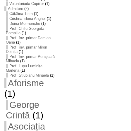
Voluntariada Copiilor
(1)
Admitere
(2)
Cătălina Tirim
(1)
Cristina Elena Anghel
(1)
Doina Mormenche
(1)
Prof. Chifu Georgeta
Pompilia
(1)
Prof. înv. primar Damian
Oana
(1)
Prof. înv. primar Miron
Doinița
(1)
Prof. înv. primar Penișoară
Mihaela
(1)
Prof. Lupu Luminița
Marlena
(1)
Prof. Știubianu Mihaela
(1)
Aforisme
(1)
George
Crintă
(1)
Asociația