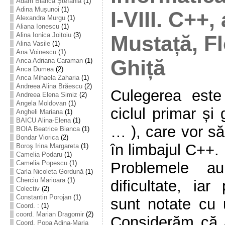
Adam Bianca Ștefania
(1)
Adina Mușunoi
(1)
I-VIII. C++,
Alexandra Murgu
(1)
Aliana Ionescu
(1)
Alina Ionica Joițoiu
(3)
Mustață, Fl
Alina Vasile
(1)
Ana Voinescu
(1)
Ghiță
Anca Adriana Caraman
(1)
Anca Dumea
(2)
Anca Mihaela Zaharia
(1)
Andreea Alina Brăescu
(2)
Culegerea este 
Andreea Elena Simiz
(2)
Angela Moldovan
(1)
ciclul primar și
Angheli Mariana
(1)
BAICU Alina-Elena
(1)
… ), care vor s
BOIA Beatrice Bianca
(1)
Bondar Viorica
(2)
în limbajul C++.
Boroş Irina Margareta
(1)
Camelia Podaru
(1)
Problemele au
Camelia Popescu
(1)
Carla Nicoleta Gordună
(1)
Cherciu Marioara
(1)
dificultate, ia
Colectiv
(2)
Constantin Porojan
(1)
sunt notate cu 
Coord. :
(1)
coord. Marian Dragomir
(2)
Considerăm că 
Coord. Popa Adina-Maria