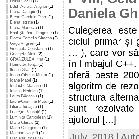
Doina Cociu
(1)
Edith-Aurora Wagner
(1)
Daniela Gh
Elena Daragiu
(1)
Elena Gabriela Olaru
(1)
Elena Istrate
(1)
Culegerea este 
Elena Morteciu
(1)
Emil Ștefănuț Dragomir
(1)
Florea Camelia Simona
(2)
ciclul primar și
Gagu Virginel
(1)
Georgeta Constantin
(1)
… ), care vor s
Georgeta Male
(2)
GRANZULEA Irina
(1)
în limbajul C++.
Henriette Tonţa
(1)
Ileana Stan
(1)
oferă peste 20
Ioana Cristina Mușat
(1)
Ioana Matei
(1)
algoritm de rezo
Iordache Mariana
(1)
Iuliana Nedelcu
(1)
structura altern
Laura Bădeanu
(1)
Laura-Cosmina Mutu
(1)
sunt rezolvat
Liliana Ionașcu
(1)
Lucreţia Pohoaţă
(1)
ajutorul [...]
Luminița Carpodean
(1)
Maria Chiriac
(1)
Maria Georgescu
(1)
Mariana Negrilă
(2)
July, 2018 | Aut
Marilena Ifrosa
(1)