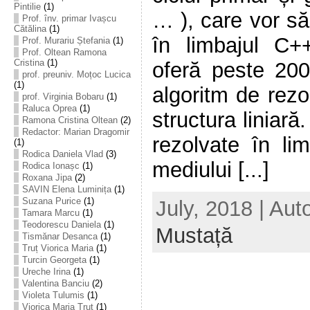
Pintilie
(1)
… ), care vor s
Prof. înv. primar Ivașcu
Cătălina
(1)
în limbajul C+
Prof. Murariu Ștefania
(1)
Prof. Oltean Ramona
Cristina
(1)
oferă peste 20
prof. preuniv. Moțoc Lucica
(1)
algoritm de rezo
prof. Virginia Bobaru
(1)
Raluca Oprea
(1)
structura liniar
Ramona Cristina Oltean
(2)
Redactor: Marian Dragomir
rezolvate în li
(1)
Rodica Daniela Vlad
(3)
mediului [...]
Rodica Ionașc
(1)
Roxana Jipa
(2)
SAVIN Elena Luminița
(1)
Suzana Purice
(1)
July, 2018 | Aut
Tamara Marcu
(1)
Teodorescu Daniela
(1)
Mustață
Tismănar Desanca
(1)
Truț Viorica Maria
(1)
Turcin Georgeta
(1)
Ureche Irina
(1)
Valentina Banciu
(2)
Violeta Tulumis
(1)
Viorica Maria Truț
(1)