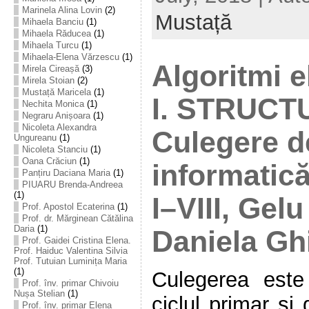
Marinela Alina Lovin
(2)
Mustață
Mihaela Banciu
(1)
Mihaela Răducea
(1)
Mihaela Turcu
(1)
Mihaela-Elena Vărzescu
(1)
Algoritmi e
Mirela Cireașă
(3)
Mirela Stoian
(2)
Mustață Maricela
(1)
I. STRUCT
Nechita Monica
(1)
Negraru Anișoara
(1)
Nicoleta Alexandra
Culegere d
Ungureanu
(1)
Nicoleta Stanciu
(1)
Oana Crăciun
(1)
informatică
Panțiru Daciana Maria
(1)
PIUARU Brenda-Andreea
(1)
I–VIII, Gel
Prof. Apostol Ecaterina
(1)
Prof. dr. Mărginean Cătălina
Daria
(1)
Daniela Gh
Prof. Gaidei Cristina Elena.
Prof. Haiduc Valentina Silvia
Prof. Tutuian Luminița Maria
(1)
Culegerea este 
Prof. înv. primar Chivoiu
Nușa Stelian
(1)
ciclul primar și
Prof. înv. primar Elena