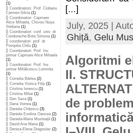
(1)
[...]
Coordinators: Prof. Ciobanu
Carmen-Silvia
(1)
Coordonatori: Capmare
Alice Mihaela, Chivoiu Nușa
July, 2025 | Aut
Steliana
(1)
Coordonatori: conf. univ. dr.
Ghiță
,
Gelu Mus
Condurache-Bota Simona
(1)
coordonatori: prof. dr.
Pompilia Chifu
(1)
Coordonatori: Prof. înv.
primar Capmare Alice Mihaela
Algoritmi e
(1)
Coordonatori: Prof. înv.
primar Mihălcescu Luminița
II. STRUC
(1)
Cornelia Bârlea
(2)
Cornelia Viorica Filip
(1)
ALTERNATI
Cristina Ionescu
(1)
Cristina Mihai
(1)
de problem
Dan Sava
(1)
Dana Voinea
(1)
Daniela Chițescu
(3)
informatică
Daniela Evelina Oancea
(2)
Daniela-Maria Musteață
(1)
David Ana Maria
(1)
I–VIII, Gel
Denisa-Elena Dragoslav
(2)