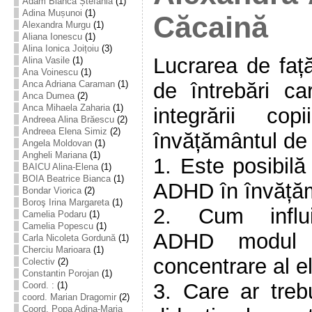
Adam Bianca Ștefania
(1)
Adina Mușunoi
(1)
Căcaină
Alexandra Murgu
(1)
Aliana Ionescu
(1)
Alina Ionica Joițoiu
(3)
Lucrarea de față
Alina Vasile
(1)
Ana Voinescu
(1)
de întrebări ca
Anca Adriana Caraman
(1)
Anca Dumea
(2)
Anca Mihaela Zaharia
(1)
integrării c
Andreea Alina Brăescu
(2)
Andreea Elena Simiz
(2)
învățământul de
Angela Moldovan
(1)
Angheli Mariana
(1)
1. Este posibilă
BAICU Alina-Elena
(1)
BOIA Beatrice Bianca
(1)
ADHD în învăță
Bondar Viorica
(2)
Boroş Irina Margareta
(1)
2. Cum influi
Camelia Podaru
(1)
Camelia Popescu
(1)
ADHD modul 
Carla Nicoleta Gordună
(1)
Cherciu Marioara
(1)
concentrare al e
Colectiv
(2)
Constantin Porojan
(1)
3. Care ar trebu
Coord. :
(1)
coord. Marian Dragomir
(2)
Coord. Popa Adina-Maria