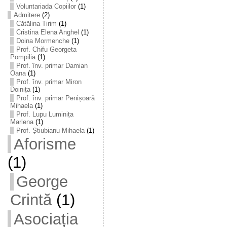
Voluntariada Copiilor
(1)
Admitere
(2)
Cătălina Tirim
(1)
Cristina Elena Anghel
(1)
Doina Mormenche
(1)
Prof. Chifu Georgeta
Pompilia
(1)
Prof. înv. primar Damian
Oana
(1)
Prof. înv. primar Miron
Doinița
(1)
Prof. înv. primar Penișoară
Mihaela
(1)
Prof. Lupu Luminița
Marlena
(1)
Prof. Știubianu Mihaela
(1)
Aforisme
(1)
George
Crintă
(1)
Asociația