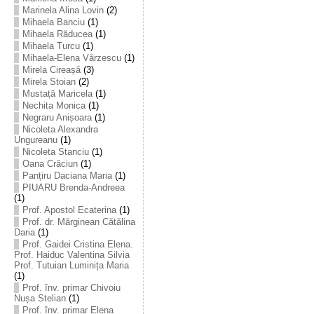
Marinela Alina Lovin
(2)
Mihaela Banciu
(1)
Mihaela Răducea
(1)
Mihaela Turcu
(1)
Mihaela-Elena Vărzescu
(1)
Mirela Cireașă
(3)
Mirela Stoian
(2)
Mustață Maricela
(1)
Nechita Monica
(1)
Negraru Anișoara
(1)
Nicoleta Alexandra
Ungureanu
(1)
Nicoleta Stanciu
(1)
Oana Crăciun
(1)
Panțiru Daciana Maria
(1)
PIUARU Brenda-Andreea
(1)
Prof. Apostol Ecaterina
(1)
Prof. dr. Mărginean Cătălina
Daria
(1)
Prof. Gaidei Cristina Elena.
Prof. Haiduc Valentina Silvia
Prof. Tutuian Luminița Maria
(1)
Prof. înv. primar Chivoiu
Nușa Stelian
(1)
Prof. înv. primar Elena