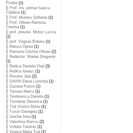
Pintilie
(1)
Prof. înv. primar Ivașcu
Cătălina
(1)
Prof. Murariu Ștefania
(1)
Prof. Oltean Ramona
Cristina
(1)
prof. preuniv. Moțoc Lucica
(1)
prof. Virginia Bobaru
(1)
Raluca Oprea
(1)
Ramona Cristina Oltean
(2)
Redactor: Marian Dragomir
(1)
Rodica Daniela Vlad
(3)
Rodica Ionașc
(1)
Roxana Jipa
(2)
SAVIN Elena Luminița
(1)
Suzana Purice
(1)
Tamara Marcu
(1)
Teodorescu Daniela
(1)
Tismănar Desanca
(1)
Truț Viorica Maria
(1)
Turcin Georgeta
(1)
Ureche Irina
(1)
Valentina Banciu
(2)
Violeta Tulumis
(1)
Viorica Maria Truț
(1)