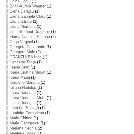
Doina Cociu
(1)
Edith-Aurora Wagner
(1)
Elena Daragiu
(1)
Elena Gabriela Olaru
(1)
Elena Istrate
(1)
Elena Morteciu
(1)
Emil Ștefănuț Dragomir
(1)
Florea Camelia Simona
(2)
Gagu Virginel
(1)
Georgeta Constantin
(1)
Georgeta Male
(2)
GRANZULEA Irina
(1)
Henriette Tonţa
(1)
Ileana Stan
(1)
Ioana Cristina Mușat
(1)
Ioana Matei
(1)
Iordache Mariana
(1)
Iuliana Nedelcu
(1)
Laura Bădeanu
(1)
Laura-Cosmina Mutu
(1)
Liliana Ionașcu
(1)
Lucreţia Pohoaţă
(1)
Luminița Carpodean
(1)
Maria Chiriac
(1)
Maria Georgescu
(1)
Mariana Negrilă
(2)
Marilena Ifrosa
(1)