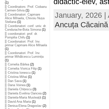
didactic-elev, ast
(1)
Coordinators: Prof. Ciobanu
Carmen-Silvia
(1)
January, 2026 |
Coordonatori: Capmare
Alice Mihaela, Chivoiu Nușa
Steliana
(1)
Ancuța Căcaină
Coordonatori: conf. univ. dr.
Condurache-Bota Simona
(1)
coordonatori: prof. dr.
Pompilia Chifu
(1)
Coordonatori: Prof. înv.
primar Capmare Alice Mihaela
(1)
Coordonatori: Prof. înv.
primar Mihălcescu Luminița
(1)
Cornelia Bârlea
(2)
Cornelia Viorica Filip
(1)
Cristina Ionescu
(1)
Cristina Mihai
(1)
Dan Sava
(1)
Dana Voinea
(1)
Daniela Chițescu
(3)
Daniela Evelina Oancea
(2)
Daniela-Maria Musteață
(1)
David Ana Maria
(1)
Denisa-Elena Dragoslav
(2)