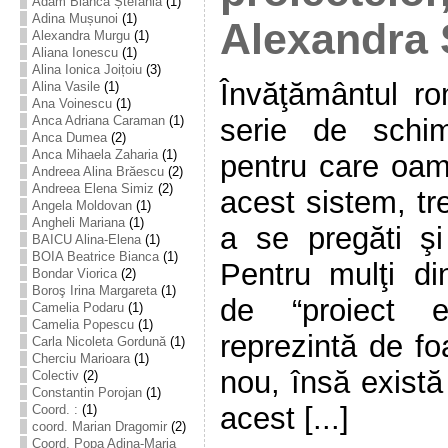
Adam Bianca Ștefania
(1)
Adina Mușunoi
(1)
Alexandra 
Alexandra Murgu
(1)
Aliana Ionescu
(1)
Alina Ionica Joițoiu
(3)
Învăţământul r
Alina Vasile
(1)
Ana Voinescu
(1)
serie de schim
Anca Adriana Caraman
(1)
Anca Dumea
(2)
Anca Mihaela Zaharia
(1)
pentru care oame
Andreea Alina Brăescu
(2)
Andreea Elena Simiz
(2)
acest sistem, tr
Angela Moldovan
(1)
Angheli Mariana
(1)
a se pregăti şi
BAICU Alina-Elena
(1)
BOIA Beatrice Bianca
(1)
Pentru mulţi di
Bondar Viorica
(2)
Boroş Irina Margareta
(1)
de “proiect e
Camelia Podaru
(1)
Camelia Popescu
(1)
reprezintă de fo
Carla Nicoleta Gordună
(1)
Cherciu Marioara
(1)
nou, însă există
Colectiv
(2)
Constantin Porojan
(1)
acest [...]
Coord. :
(1)
coord. Marian Dragomir
(2)
Coord. Popa Adina-Maria