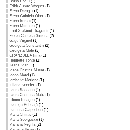
Doina Cociu
(1)
Edith-Aurora Wagner
(1)
Elena Daragiu
(1)
Elena Gabriela Olaru
(1)
Elena Istrate
(1)
Elena Morteciu
(1)
Emil Ștefănuț Dragomir
(1)
Florea Camelia Simona
(2)
Gagu Virginel
(1)
Georgeta Constantin
(1)
Georgeta Male
(2)
GRANZULEA Irina
(1)
Henriette Tonţa
(1)
Ileana Stan
(1)
Ioana Cristina Mușat
(1)
Ioana Matei
(1)
Iordache Mariana
(1)
Iuliana Nedelcu
(1)
Laura Bădeanu
(1)
Laura-Cosmina Mutu
(1)
Liliana Ionașcu
(1)
Lucreţia Pohoaţă
(1)
Luminița Carpodean
(1)
Maria Chiriac
(1)
Maria Georgescu
(1)
Mariana Negrilă
(2)
Marilena Ifrosa
(1)