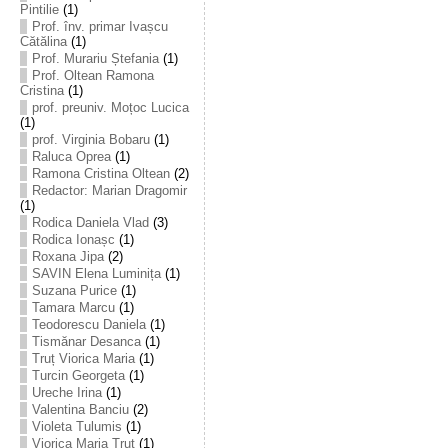
Pintilie
(1)
Prof. înv. primar Ivașcu
Cătălina
(1)
Prof. Murariu Ștefania
(1)
Prof. Oltean Ramona
Cristina
(1)
prof. preuniv. Moțoc Lucica
(1)
prof. Virginia Bobaru
(1)
Raluca Oprea
(1)
Ramona Cristina Oltean
(2)
Redactor: Marian Dragomir
(1)
Rodica Daniela Vlad
(3)
Rodica Ionașc
(1)
Roxana Jipa
(2)
SAVIN Elena Luminița
(1)
Suzana Purice
(1)
Tamara Marcu
(1)
Teodorescu Daniela
(1)
Tismănar Desanca
(1)
Truț Viorica Maria
(1)
Turcin Georgeta
(1)
Ureche Irina
(1)
Valentina Banciu
(2)
Violeta Tulumis
(1)
Viorica Maria Truț
(1)