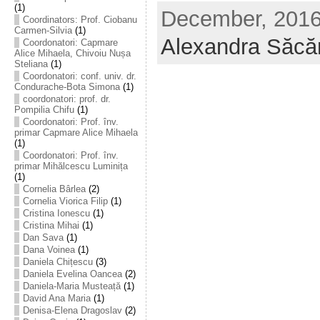
(1)
December, 2016 
Coordinators: Prof. Ciobanu
Carmen-Silvia
(1)
Alexandra Săcă
Coordonatori: Capmare
Alice Mihaela, Chivoiu Nușa
Steliana
(1)
Coordonatori: conf. univ. dr.
Condurache-Bota Simona
(1)
coordonatori: prof. dr.
Pompilia Chifu
(1)
Coordonatori: Prof. înv.
primar Capmare Alice Mihaela
(1)
Coordonatori: Prof. înv.
primar Mihălcescu Luminița
(1)
Cornelia Bârlea
(2)
Cornelia Viorica Filip
(1)
Cristina Ionescu
(1)
Cristina Mihai
(1)
Dan Sava
(1)
Dana Voinea
(1)
Daniela Chițescu
(3)
Daniela Evelina Oancea
(2)
Daniela-Maria Musteață
(1)
David Ana Maria
(1)
Denisa-Elena Dragoslav
(2)