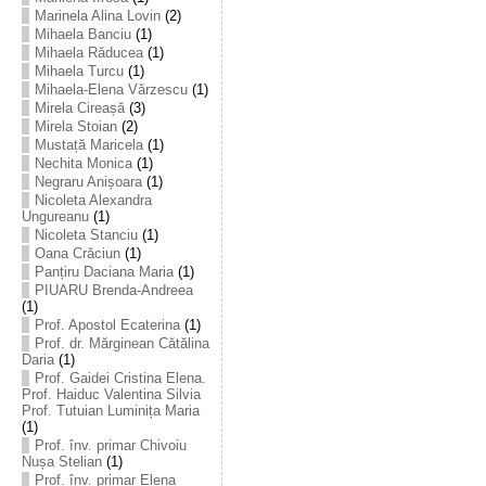
Marinela Alina Lovin
(2)
Mihaela Banciu
(1)
Mihaela Răducea
(1)
Mihaela Turcu
(1)
Mihaela-Elena Vărzescu
(1)
Mirela Cireașă
(3)
Mirela Stoian
(2)
Mustață Maricela
(1)
Nechita Monica
(1)
Negraru Anișoara
(1)
Nicoleta Alexandra
Ungureanu
(1)
Nicoleta Stanciu
(1)
Oana Crăciun
(1)
Panțiru Daciana Maria
(1)
PIUARU Brenda-Andreea
(1)
Prof. Apostol Ecaterina
(1)
Prof. dr. Mărginean Cătălina
Daria
(1)
Prof. Gaidei Cristina Elena.
Prof. Haiduc Valentina Silvia
Prof. Tutuian Luminița Maria
(1)
Prof. înv. primar Chivoiu
Nușa Stelian
(1)
Prof. înv. primar Elena