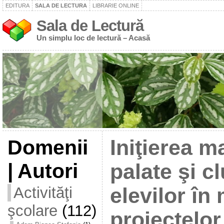
EDITURA
SALA DE LECTURA
LIBRARIE ONLINE
Sala de Lectură
Un simplu loc de lectură – Acasă
Domenii
Iniţierea m
| Autori
palate şi cl
Activităţi
elevilor î
şcolare
(112)
proiectelor