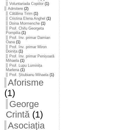
Voluntariada Copiilor
(1)
Admitere
(2)
Cătălina Tirim
(1)
Cristina Elena Anghel
(1)
Doina Mormenche
(1)
Prof. Chifu Georgeta
Pompilia
(1)
Prof. înv. primar Damian
Oana
(1)
Prof. înv. primar Miron
Doinița
(1)
Prof. înv. primar Penișoară
Mihaela
(1)
Prof. Lupu Luminița
Marlena
(1)
Prof. Știubianu Mihaela
(1)
Aforisme
(1)
George
Crintă
(1)
Asociația